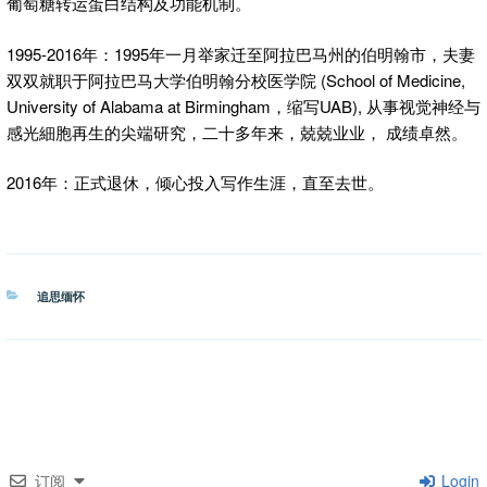
葡萄糖转运蛋白结构及功能机制。
1995-2016年：1995年一月举家迁至阿拉巴马州的伯明翰市，夫妻
双双就职于阿拉巴马大学伯明翰分校医学院 (School of Medicine,
University of Alabama at Birmingham，缩写UAB), 从事视觉神经与
感光細胞再生的尖端研究，二十多年来，兢兢业业， 成绩卓然。
2016年：正式退休，倾心投入写作生涯，直至去世。
分
追思缅怀
类
订阅
Login