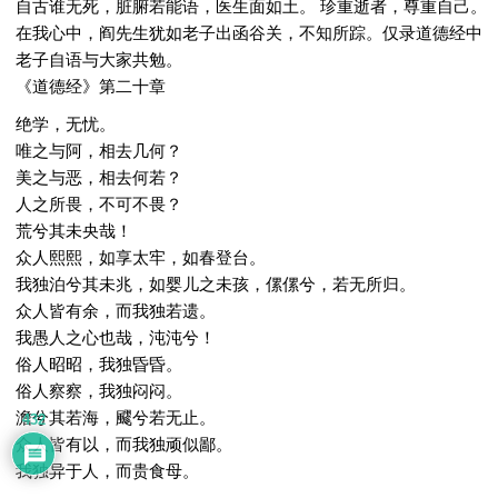
自古谁无死，脏腑若能语，医生面如土。 珍重逝者，尊重自己。
在我心中，阎先生犹如老子出函谷关，不知所踪。仅录道德经中
老子自语与大家共勉。
《道德经》第二十章
绝学，无忧。
唯之与阿，相去几何？
美之与恶，相去何若？
人之所畏，不可不畏？
荒兮其未央哉！
众人熙熙，如享太牢，如春登台。
我独泊兮其未兆，如婴儿之未孩，傫傫兮，若无所归。
众人皆有余，而我独若遗。
我愚人之心也哉，沌沌兮！
俗人昭昭，我独昏昏。
俗人察察，我独闷闷。
澹兮其若海，飂兮若无止。
432
众人皆有以，而我独顽似鄙。
我独异于人，而贵食母。