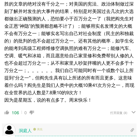
胜的文章的绝对没有千分之一；对美国的宪法、政治体制做过深
刻了解并对发生的大事件的结果，特别是对美国过去几次的大选
都做出正确预测的人，恐怕要小于百万分之一了（我把阎先生对
金正恩“神隐”的预测都忽略不计了）；能够用实名发博文的大概
不会有万分之一；能够实名写出自己对社会制度（民主的和独裁
的）的批判的也不会超过万分之一。还有其他的概率，如学生化
的能考到高级工程师维修空调执照的难有万分之一；能修汽车、
空调、暖气和冰箱，而且愿意给自己家里修和免费帮别人修的人
也不会超过万分之一；从不和家里人吵架拌嘴的人更不会多于十
万分之一；。。。。。。我们自己可能同时有一个或数个以上所
提到“分之一”，但阎先生具有以上所述的所有而且更多。这意味
着什么吗？阎先生是我们人类中的大概10乘41次方分之一，而现
在全世界的总人数是7.8乘10的9次方！
因为是星期五，说的有点多了。周末快乐！
106
0
打开回复
(3)
洞庭人
离线