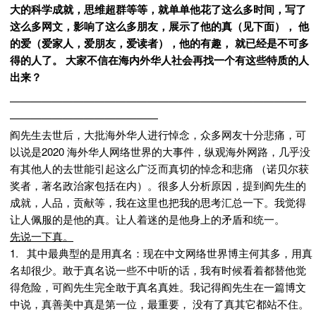
大的科学成就，思维超群等等，就单单他花了这么多时间，写了
这么多网文，影响了这么多朋友，展示了他的真（见下面）， 他
的爱（爱家人，爱朋友，爱读者），他的有趣， 就已经是不可多
得的人了。 大家不信在海内外华人社会再找一个有这些特质的人
出来？
————————————————————————————
——————————————
阎先生去世后，大批海外华人进行悼念，众多网友十分悲痛，可
以说是2020 海外华人网络世界的大事件，纵观海外网路，几乎没
有其他人的去世能引起这么广泛而真切的悼念和悲痛 （诺贝尔获
奖者，著名政治家包括在内）。很多人分析原因，提到阎先生的
成就，人品，贡献等，我在这里也把我的思考汇总一下。我觉得
让人佩服的是他的真。让人着迷的是他身上的矛盾和统一。
先说一下真。
1. 其中最典型的是用真名：现在中文网络世界博主何其多，用真
名却很少。敢于真名说一些不中听的话，我有时候看着都替他觉
得危险，可阎先生完全敢于真名真姓。我记得阎先生在一篇博文
中说，真善美中真是第一位，最重要， 没有了真其它都站不住。