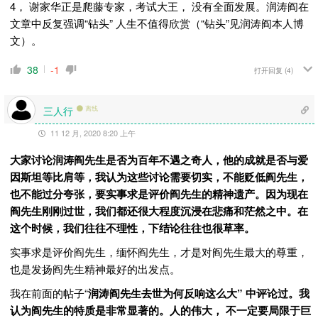
4， 谢家华正是爬藤专家，考试大王， 没有全面发展。润涛阎在
文章中反复强调“钻头” 人生不值得欣赏（“
钻头”见润涛阎本人博
文）。
38
-1
打开回复
(4)
三人行
离线
11 12 月, 2020 8:20 上午
大家讨论润涛阎先生是否为百年不遇之奇人，他的成就是否与爱
因斯坦等比肩等，我认为这些讨论需要切实，不能贬低阎先生，
也不能过分夸张，要实事求是评价阎先生的精神遗产。因为现在
阎先生刚刚过世，我们都还很大程度沉浸在悲痛和茫然之中。在
这个时候，我们往往不理性，下结论往往也很草率。
实事求是评价阎先生，缅怀阎先生，才是对阎先生最大的尊重，
也是发扬阎先生精神最好的出发点。
我在前面的帖子“
润涛阎先生去世为何反响这么大” 中评论过。我
认为阎先生的特质是非常显著的。人的伟大， 不一定要局限于巨