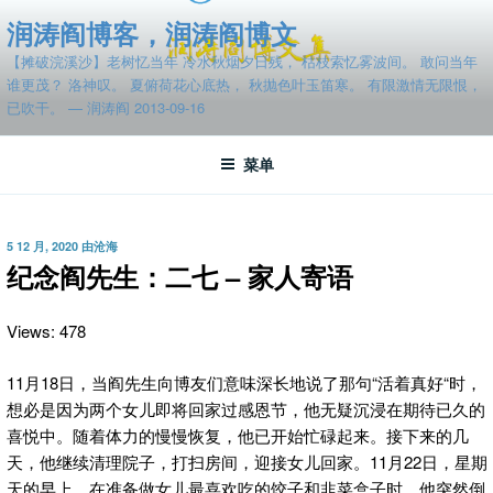
跳
润涛阎博客，润涛阎博文
至
【摊破浣溪沙】老树忆当年 冷水秋烟夕日残， 枯枝索忆雾波间。 敢问当年
内
谁更茂？ 洛神叹。 夏俯荷花心底热， 秋抛色叶玉笛寒。 有限激情无限恨，
容
已吹干。 — 润涛阎 2013-09-16
菜单
发
5 12 月, 2020
由
沧海
布
纪念阎先生：二七 – 家人寄语
于
Views: 478
11月18日，当阎先生向博友们意味深长地说了那句“活着真好“时，
想必
是因为两个女儿即将回家过感恩节，他无疑沉浸在期待已久的
喜悦中。随着体力的慢慢恢复，他已开始忙碌起来。接下来的几
天，他继续清理院子，打扫房间，迎接女儿回家。11月22日，星期
天的早上，在准备做女儿最喜欢吃的饺子和韭菜盒子时，他突然倒