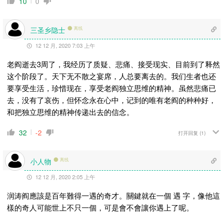
10
0
三圣乡隐士
离线
12 12 月, 2020 7:03 上午
老阎逝去3周了，我经历了质疑、悲痛、接受现实、目前到了释然
这个阶段了。天下无不散之宴席，人总要离去的。我们生者也还
要享受生活，珍惜现在，享受老阎独立思维的精神。虽然悲痛已
去，没有了哀伤，但
怀念永在心中，
记到的唯有老阎的种种好，
和把独立思维的精神传递出去的信念。
32
-2
打开回复
(1)
小人物
离线
12 12 月, 2020 2:05 上午
润涛阎應該是百年難得一遇的奇才。關鍵就在一個 遇 字，像他這
樣的奇人可能世上不只一個，可是會不會讓你遇上了呢。