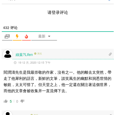
请登录评论
432
评论
最新
綠葉?Lifen
离线
19 12 月, 2020 12:15 下午
閻潤濤先生是我最崇敬的作家，沒有之一。他的離去太突然，帶
走了他犀利的語言，新鮮的文筆，談笑風生的幽默和洞悉世情的
敏銳，太太可惜了。但天堂之上，他一定還在關注著這個世界，
而他的文章會被收集并一直流傳下去。
5
0