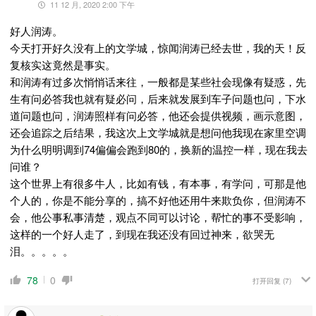
11 12 月, 2020 2:00 下午
好人润涛。
今天打开好久没有上的文学城，惊闻润涛已经去世，我的天！反
复核实这竟然是事实。
和润涛有过多次悄悄话来往，一般都是某些社会现像有疑惑，先
生有问必答我也就有疑必问，后来就发展到车子问题也问，下水
道问题也问，润涛照样有问必答，他还会提供视频，画示意图，
还会追踪之后结果，我这次上文学城就是想问他我现在家里空调
为什么明明调到74偏偏会跑到80的，换新的温控一样，现在我去
问谁？
这个世界上有很多牛人，比如有钱，有本事，有学问，可那是他
个人的，你是不能分享的，搞不好他还用牛来欺负你，但润涛不
会，他公事私事清楚，观点不同可以讨论，帮忙的事不受影响，
这样的一个好人走了，到现在我还没有回过神来，欲哭无
泪。。。。。
78
0
打开回复
(7)