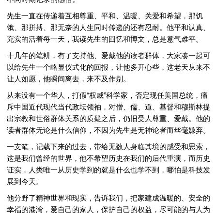
先生一直在传递着互相尊重、平和、温暖、关爱和希望，那饥
饿、那拼搏、那无奈的人生同时传递的还有忍耐。他平和认真、
充实的活着每一天，我读先生的回忆和博文，总是意气难平。
十几年的笔耕，有了支持他、爱戴他的读者群体，大家凑一起可
以给先生一个略显仪式化的回报，让他多开心些，这老天从来不
让人如愿，他瞬间离去，来不及作别。
从来没有一个华人，打假“权威”科学家，否定现任美国总统，痛
斥中国近代现代当代政坛领袖，对僧、儒、道、基督和穆斯林提
出宗教和世俗群体关系的质疑之后，仍旧受人尊重、爱戴。他的
读者群体无论是什么信仰，不因为先生是无神论者而丝毫嫌弃。
一支笔，记载下来的过去，带给无数人身临其境的感受和思索，
这是我们曾经的世界，他不希望历史在我们的后代重演，而历史
证实，人类唯一从历史学到的就是什么也学不到，哪怕是科技发
展到今天。
他分野了精神世界和现实，告诉我们，把家建成温暖的、安全的
幸福的港湾，爱自己的家人，保护自己的权益，尽可能的与人为