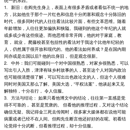
统一的东西。
1. 新旧：在阎先生身上，表面上有很多矛盾或者看似不统一的地
方，比如他生于那个一片红色和信息十分闭塞和观念十分陈旧的
时代，很多同时代的人往往看法比较片面，有些文革思维。随着
年龄增加，人往往更加偏执和狭隘。我碰到的他这个年纪的人就
或多或少有这些痕迹。而他思维非常开阔，他的对于家庭，教
育， 就业， 爬藤校甚至包括性的看法对于我这个比他年纪轻的
人，仍然属于很开放和现代的。他的看法如何养成？是在国内期
间亦或是出国以后? 他的出身旧， 但是观念很新。
2. 中外：我们可能碰到一个对中国很熟悉，对家乡很熟悉，可以
写出引人入胜，津津有味乡村故事的人，甚至这个人对国内政治
也可能很清楚很了解，可以写出出色政论文的人，但这个人很难
同时对美国又那么了解。美国大选，“平权法案”，他谈起来又见
解独特，十分在行， 令人信服。
3. 方法与结论： 如果只看他博文中的结论，往往第一直感是觉
得不可靠的， 甚至是荒唐的。 但看他的推理过程，又对这个结论
确信无疑。我记得金三死去传闻时，很多家大媒体都在说他可能
病重或者已经不在人间。但阎先生断言他还好好的在呢。初看结
论觉得十分武断，但看推理过程，却十分信服。