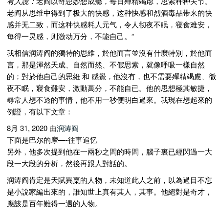
有人說：
老阎以奇思妙想成瘾，每日殚精竭虑，思索种种关节。
老阎从思维中得到了极大的快感，这种快感和烈酒毒品带来的快
感并无二致，而这种快感耗人元气，令人彻夜不眠，寝食难安，
每得一灵感，则激动万分，不能自己。”
我相信润涛阎的獨特的思維，於他而言並沒有什麼特別，於他而
言，那是渾然天成、自然而然、不假思索，就像呼吸一樣自然
的；對於他自己的思維 和 感覺，他沒有，也不需要殫精竭慮、徹
夜不眠，寢食難安，激動萬分，不能自已。他的思想極其敏捷，
尋常人想不透的事情，他不用一秒便明白過來。我現在想起來的
例證，有以下文章：
8月 31, 2020 由
润涛阎
下面是巴尔的摩—-往事追忆
另外，他多次提到他在一兩秒之間的時間，腦子裏已經閃過一大
段一大段的分析，然後再跟人對話的。
润涛阎肯定是天賦異稟的人物，未知道此人之前，以為過目不忘
是小說家編出來的，誰知世上真有其人，其事。他絕對是奇才，
應該是百年難得一遇的人物。