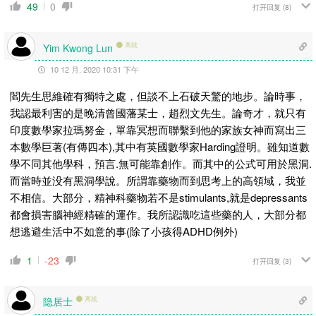
49
0
打开回复
(8)
离线
Yim Kwong Lun
10 12 月, 2020 10:31 下午
閻先生思維確有獨特之處，但談不上石破天驚的地步。論時事，
我認最利害的是晚清曾國藩某士，趙烈文先生。論奇才，就只有
印度數學家拉瑪努金，單靠冥想而聯繫到他的家族女神而寫出三
本數學巨著(有傳四本),其中有英國數學家Harding證明。雖知道數
學不同其他學科，預言.無可能靠創作。而其中的公式可用於黑洞.
而當時並没有黑洞學說。所謂靠藥物而到思考上的高領域，我並
不相信。大部分，精神科藥物若不是stimulants,就是depressants
都會損害腦神經精確的運作。我所認識吃這些藥的人，大部分都
想逃避生活中不如意的事(除了小孩得ADHD例外)
1
-23
打开回复
(3)
隐居士
离线