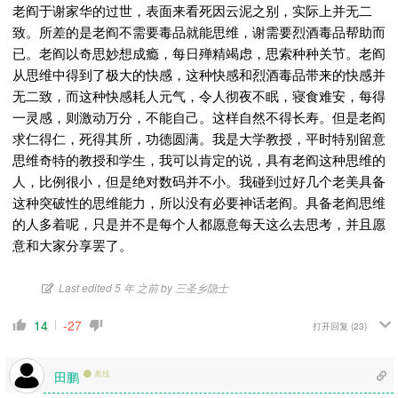
老阎于谢家华的过世，表面来看死因云泥之别，实际上并无二
致。所差的是老阎不需要毒品就能思维，谢需要烈酒毒品帮助而
已。老阎以奇思妙想成瘾，每日殚精竭虑，思索种种关节。老阎
从思维中得到了极大的快感，这种快感和烈酒毒品带来的快感并
无二致，而这种快感耗人元气，令人彻夜不眠，寝食难安，每得
一灵感，则激动万分，不能自己。这样自然不得长寿。但是老阎
求仁得仁，死得其所，功德圆满。我是大学教授，平时特别留意
思维奇特的教授和学生，我可以肯定的说，具有老阎这种思维的
人，比例很小，但是绝对数码并不小。我碰到过好几个老美具备
这种突破性的思维能力，所以没有必要神话老阎。具备老阎思维
的人多着呢，只是并不是每个人都愿意每天这么去思考，并且愿
意和大家分享罢了。
Last edited 5 年 之前 by 三圣乡隐士
14
-27
打开回复
(23)
田鹏
离线