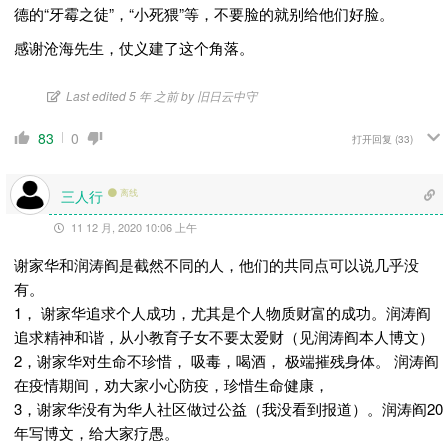
德的“牙霉之徒”，“小死猥”等，不要脸的就别给他们好脸。
感谢沧海先生，仗义建了这个角落。
Last edited 5 年 之前 by 旧日云中守
83
0
打开回复
(33)
三人行
离线
11 12 月, 2020 10:06 上午
谢家华和润涛阎是截然不同的人，他们的共同点可以说几乎没
有。
1， 谢家华追求个人成功，尤其是个人物质财富的成功。润涛阎
追求精神和谐，从小教育子女不要太爱财（见润涛阎本人博文）
2，谢家华对生命不珍惜， 吸毒，喝酒， 极端摧残身体。 润涛阎
在疫情期间，劝大家小心防疫，珍惜生命健康，
3，谢家华没有为华人社区做过公益（我没看到报道）。润涛阎20
年写博文，给大家疗愚。