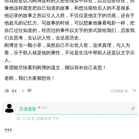
但我还是认为阎博这样的人还在现实中存在，以后也会存在，但
像他这样愿意把自己知道的故事，和想法留给后人的不是很多。
他记录的故事之所以引人入胜，不仅仅是他文字的功底，还在于
他超凡的记忆力。写故事的时候，可以想象他像看电影一样，把
自己过往知道的，经历过的事件以文字的形式留给我们，启发我
们去思考，去认识人性，去还原历史。
阎博甘当一颗小草，虽然自己不出世入世，追求真理，与人为
善，乐于助人就是他的秉性，不论是生活中帮助人还是以文字示
人。
希望能尽快看到阎博的遗文，聊以弥补自己哀思！
老阎，我们大家都想你！
84
0
打开回复
(2)
天涯過客
离线
11 12 月, 2020 9:57 下午
?
?
?