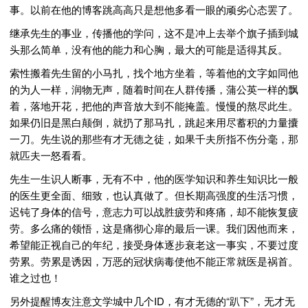
事。以前在他的博客跳高高只是想他多看一眼的顽劣心态罢了。
继承先生的事业，传播他的学问，这不是冲上去举个旗子插到城
头那么简单，没有他的能力和心胸，最大的可能是适得其反。
索性搬着先生留的小马扎，找个地方坐着，等着他的文字如同他
的为人一样，润物无声，随着时间在人群传播，蒲公英一样的飘
着，落地开花，把他的声音放大到不能掩盖。慢慢的熬尽此生。
如果仍旧是黑白颠倒，就扔了那马扎，跳起来用尽蓄积的力量攮
一刀。先生说的那些有才无德之徒，如果千夫所指不伤分毫，那
就匹夫一怒看看。
先生一生识人断事，无有不中，他的医学知识和养生知识比一般
的医生更全面、细致，也认真做了。但长期高强度的生活习惯，
迟钝了身体的信号，意志力可以战胜疲劳和疼痛，却不能恢复疲
劳。多么痛的领悟，这是痛彻心扉的最后一课。我们因他而来，
希望能正视自己的年纪，接受身体逐步衰老这一事实，不要过度
劳累。劳累是诱因，万恶的冠状病毒使他不能正常就医是祸首。
谁之过也！
另外提醒博友注意文学城中几个ID，有才无德的“趴下”，无才无