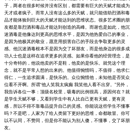
子，两者在很多时候并没有区别，都需要有巨大的天赋才能成为
天才或者疯子。而常人没有这么多的天赋，就只能借助烈酒和毒
品才能体验到巨大的天赋才能达到的思维状态。很多艺术圈的朋
友都是靠烈酒和毒品才能达到创造的高峰。而谢也是如此，他沉
迷酒毒是他像达到更高的思维水平，是因为他热爱自己的事业，
是因为他极其的敬业，愿意用损害自己的手段去争取更多的灵
感。他沉迷酒毒根本不是因为交了坏朋友，而是他身边的很多成
功人士也是这样在追求更多的灵感。如果你看他的经营理念，是
十分奇特的，他说他卖的不是鞋，他卖的是快乐。就凭这个理
念，就不是平常人想的出来的。他值得惋惜吗，不值得，他求仁
得仁，一生追求圆满，是快乐的。众位惋惜他，未知他是否笑众
位看不开啊。所谓“他人笑我太疯癫 我笑他人看不出穿。”另外，
我告诉各位一事：顶级名校里，吸毒的比例很高，原因何在？就
是学生天赋不够，又看到学生中有人比自己更有天赋，更有灵
感，所以不得不靠毒品提升自己的灵感。你能说这些学生不懂事
吗？不是吧，人家为了给人类留下更好的思维，命都敢冒。你可
以不认同，不赞同，但是你不能认为别人傻，不懂事，交了坏朋
友。