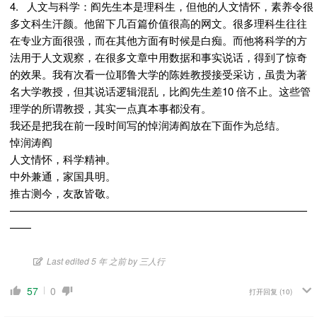
4. 人文与科学：阎先生本是理科生，但他的人文情怀，素养令很
多文科生汗颜。他留下几百篇价值很高的网文。很多理科生往往
在专业方面很强，而在其他方面有时候是白痴。而他将科学的方
法用于人文观察，在很多文章中用数据和事实说话，得到了惊奇
的效果。我有次看一位耶鲁大学的陈姓教授接受采访，虽贵为著
名大学教授，但其说话逻辑混乱，比阎先生差10 倍不止。这些管
理学的所谓教授，其实一点真本事都没有。
我还是把我在前一段时间写的悼润涛阎放在下面作为总结。
悼润涛阎
人文情怀，科学精神。
中外兼通，家国具明。
推古测今，友敌皆敬。
————————————————————————————
——
Last edited 5 年 之前 by 三人行
57
0
打开回复
(10)