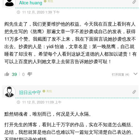
离线
Alice huang
11 12 月, 2020 1:39 下午
阎先生走了，我们更要维护他的权益。今天我在百度上看到有人
把先生写的《熬鹰》那遍文章一字不差抄袭成自己的发表，获得
11万多个赞。我截图了发不上来，我在下面留言说她抄袭也发不
出去。抄袭的人是：yidi 怡迪，文章名是：第一晚熬鹰，自己就
睡着了却没有 。希望每个人看到这缺乏道德的人都加以谴责！有
可以上百度的人到她文章上去留言告诉她抄袭可耻！
39
0
打开回复
(4)
旧日云中守
离线
11 12 月, 2020 11:09 上午
黯然销魂者，唯别而已，何况是天人永隔。
打开先生的博客，看到上千万字的作品，实在不知道怎么概括、
总结，我想就算是他自己也难以写一篇短文写清楚自己表达的、
不同时期记录的感悟。