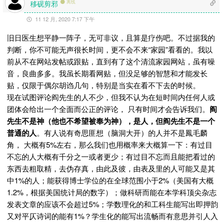
移砚剪邪
离线
11 12 月, 2020 7:17 下午
旧日医生想平静一阵子，无可非议，且算是疗伤吧。不过据我的
判断，你不可能无声很长时间，更不会不来“家园”看看的。我以
前从不在网站发帖或跟贴，直到有了这个清流家园网站，虽有噪
音，良曲多多。我虽长期看网贴，但没足够的智慧和才能发长
贴，仅限于偶尔胡诌几句，特别是当实在看不下去的时候。
现在试图评论阎先生的人不少，但我不认为在短时间内任何人或
团体会给出一个全面而公正的评论， 只有时间才会告诉我们。
阎
先生不是神（他也不希望被奉为神），是人，但阎先生不是一个
普通的人
。有人说有奇思匪想（脑洞大开）的人并不是鳳毛麟
角， 大概有5%左右，那么我们也用概率来大概算一下：有过目
不忘的人大概有千分之一或者更少；有过目不忘而且能把看过的
东西去粗取精，去伪存真，由此及彼，由表及里的人可能又是其
中1%的人；能获得博士学位的在全球范围小于2%（美国有大概
1.2%，根据美国统计局的数字）；做科研而能在本学科顶尖杂志
发表文章的应该不会超过5%；学数理化的和工科生能写出即押韵
又对平仄诗词的能有1%？学生化的能写出流畅而有意思并引人入