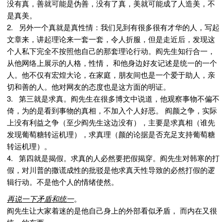
没有真，善就可能是伪善，没有了真，美就可能成了人造美，不
是真美。
2. 另外一个真就是真性情：我们见到有很多很有才华的人，写起
文章来，讲起理论来一套一套，令人折服，但是走近后，发现这
个人私下完全不按照他自己的那套理论行动。阎先生知行合一，
从他网络上展示的人格，性情， 和他身边好友记述是统一的一个
人。他不仅有宏煌大论，在家庭，朋友间也是一个爱于助人，亲
切和善的人。他对网友的态度也是这方面的明证。
3. 第三就是求真。阎先生在很多博文中说道，他观察事物不偏不
倚，为的是看到事物的真相，不加入个人好恶。 阎颜之争，实际
上没有利益之争（至少阎先生这边没有），主要是求真相（谁先
发现葡萄糖转运机理），求真理（颜的论据是否充足支持葡萄糖
转运机理）。
4. 第四就是揭假。求真的人必然要把假揭穿。阎先生对韩寒的打
假，对川普的撒谎成性的批驳是他求真天性导致的必然打假的逻
辑行动。不是他个人的情绪使然。
再说一下矛盾和统一
。
阎先生让大家着迷的是他自己身上的外部看似矛盾， 而内在又很