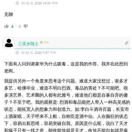
10 12 月, 2020 10:00 下午
无聊
4
0
三圣乡隐士
离线
10 12 月, 2020 7:57 下午
下面有人问到谢家华为什么吸毒，这是我的作答。我并在此想到
老阎。
我提供另外一个角度来思考这个问题。难道大家没想过，谢多才
多艺，哈佛毕业，难道不明白烈酒、毒品的害处？不可能吧。很
多演艺界、艺术圈的人都有此雅号，难道他们都是自暴自弃的傻
子？不至于吧。我的观察是: 烈酒和毒品能把人带入一种高灵感的
状态，能拓宽人的想象力和创造力。如:李白斗酒诗百篇，长安市
上酒家眠，天子呼来不上船，自称臣是酒中仙。人在癫狂的状态
下，容易出新思维，容易突破自我。原因是什么呢，说白了天才
和疯子只有一线之差，能收能放就是天才，收放不能自如就是疯