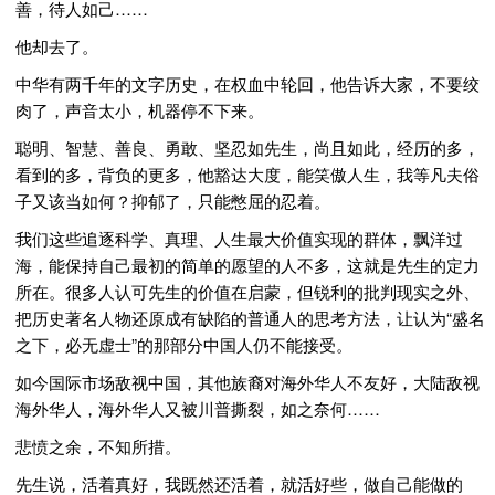
善，待人如己……
他却去了。
中华有两千年的文字历史，在权血中轮回，他告诉大家，不要绞
肉了，声音太小，机器停不下来。
聪明、智慧、善良、勇敢、坚忍如先生，尚且如此，经历的多，
看到的多，背负的更多，他豁达大度，能笑傲人生，我等凡夫俗
子又该当如何？抑郁了，只能憋屈的忍着。
我们这些追逐科学、真理、人生最大价值实现的群体，飘洋过
海，能保持自己最初的简单的愿望的人不多，这就是先生的定力
所在。很多人认可先生的价值在启蒙，但锐利的批判现实之外、
把历史著名人物还原成有缺陷的普通人的思考方法，让认为“盛名
之下，必无虚士”的那部分中国人仍不能接受。
如今国际市场敌视中国，其他族裔对海外华人不友好，大陆敌视
海外华人，海外华人又被川普撕裂，如之奈何……
悲愤之余，不知所措。
先生说，活着真好，我既然还活着，就活好些，做自己能做的