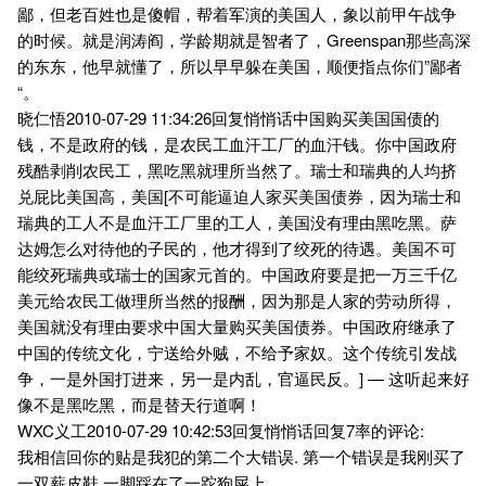
鄙，但老百姓也是傻帽，帮着军演的美国人，象以前甲午战争
的时候。就是润涛阎，学龄期就是智者了，Greenspan那些高深
的东东，他早就懂了，所以早早躲在美国，顺便指点你们”鄙者
“。
晓仁悟2010-07-29 11:34:26回复悄悄话中国购买美国国债的
钱，不是政府的钱，是农民工血汗工厂的血汗钱。你中国政府
残酷剥削农民工，黑吃黑就理所当然了。瑞士和瑞典的人均挤
兑屁比美国高，美国[不可能逼迫人家买美国债券，因为瑞士和
瑞典的工人不是血汗工厂里的工人，美国没有理由黑吃黑。萨
达姆怎么对待他的子民的，他才得到了绞死的待遇。美国不可
能绞死瑞典或瑞士的国家元首的。中国政府要是把一万三千亿
美元给农民工做理所当然的报酬，因为那是人家的劳动所得，
美国就没有理由要求中国大量购买美国债券。中国政府继承了
中国的传统文化，宁送给外贼，不给予家奴。这个传统引发战
争，一是外国打进来，另一是内乱，官逼民反。] — 这听起来好
像不是黑吃黑，而是替天行道啊！
WXC义工2010-07-29 10:42:53回复悄悄话回复7率的评论:
我相信回你的贴是我犯的第二个大错误. 第一个错误是我刚买了
一双薪皮鞋,一脚踩在了一跎狗屎上.