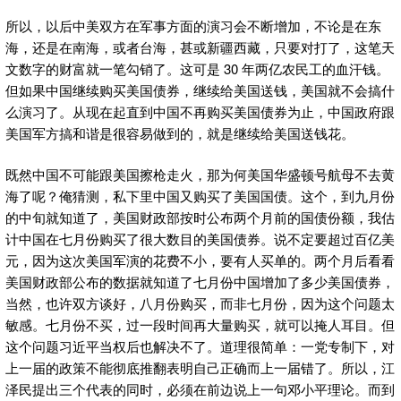
所以，以后中美双方在军事方面的演习会不断增加，不论是在东
海，还是在南海，或者台海，甚或新疆西藏，只要对打了，这笔天
文数字的财富就一笔勾销了。这可是 30 年两亿农民工的血汗钱。
但如果中国继续购买美国债券，继续给美国送钱，美国就不会搞什
么演习了。从现在起直到中国不再购买美国债券为止，中国政府跟
美国军方搞和谐是很容易做到的，就是继续给美国送钱花。
既然中国不可能跟美国擦枪走火，那为何美国华盛顿号航母不去黄
海了呢？俺猜测，私下里中国又购买了美国国债。这个，到九月份
的中旬就知道了，美国财政部按时公布两个月前的国债份额，我估
计中国在七月份购买了很大数目的美国债券。说不定要超过百亿美
元，因为这次美国军演的花费不小，要有人买单的。两个月后看看
美国财政部公布的数据就知道了七月份中国增加了多少美国债券，
当然，也许双方谈好，八月份购买，而非七月份，因为这个问题太
敏感。七月份不买，过一段时间再大量购买，就可以掩人耳目。但
这个问题习近平当权后也解决不了。道理很简单：一党专制下，对
上一届的政策不能彻底推翻表明自己正确而上一届错了。所以，江
泽民提出三个代表的同时，必须在前边说上一句邓小平理论。而到