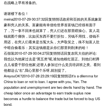
在战略上早有准备的。
谢谢楼下各位！
meina2010-07-29 00:37:32回复悄悄话政府和百姓的关系就象富
豪和穷人的关系。富豪能有幸借给世界首富钱已经很有面子
了，万一拿不回来也就算了，穷人们还在那里瞎操心。富人花
钱就图个痛快，比如买东西不要打折扣，另钱不用找，借钱不
用还，在穷人们看来是当冤大头，大声取笑之，殊不知富人肚
中暗自偷着乐：其实这钱都是从你们那里剥削来的哈！
石假装2010-07-29 00:04:27回复悄悄话回复农民大伯的评论:
我也以为他家过去是“黑五类”呢,谁知他根红苗正。到他们村蹲
点儿省委干部住他家;还替人参加过什么党员培训班之类。看到
他都这么“右”,我心里那个乐呀,就别提了。
AreyouOK?2010-07-28 23:29:19回复悄悄话It’s a dilemma for
China to loan or not to loan. I agree with you, Yan. The
population and unemployment are two devils hand by hand. The
cheap labor once an advantage to earn trade suplus now
becomes a hurdle to balance the trade but be forced to buy US
bond.