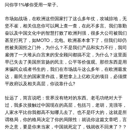
问你学1%够你受用一辈子。
市场如战场，在欧洲这些国家打了这么多年仗，攻城掠地，无
坚不崔，相关信息你可以网上查一查，在此不多言。我们靠勤
奋以及中国文化中的智慧打败了欧洲列强，很多大公司被我们
甚至打死了，如MOTO，北电。欧洲基本拿下了，但我们却仍
然被美国拒之门外，为什么？不是我们产品和实力不行，我司
雇佣了一大堆从白宫来的安全顾问都搞不定，为什么？这里面
早已失去了美国所宣扬的民主，公平等价值观。那些东西是用
来骗民众或者书生的，我们在市场战斗这么多年，在欧洲最发
达，最民主的国家里作战，要想拿上上亿欧元的项目，必须摆
平政府以及相关高层，你说靠什么?
扯远了，简言说吧：世界没有绝对的东西。老毛功绝对大于
过，我多次接触过中国现在的高层，包括习，老胡，克强等，
人家水平比你我都高不知哪儿去了。也不是吓大的，这就是所
谓格局，你的格局决定了你的局限性：就说你这篇文章吧，言
外之意，要是你来当家，中国就死定了，钱就收不回来了？？