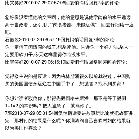
比哭笑好2010-07-29 07:57:06回复悄悄话回复7率的评论:
您好像没看懂他的文章啊，他的意思是说他学龄前的水平远远
高于当政者，还引用了“肉食者鄙，未能远谋”。回去仔细读一遍
吧。
石假装2010-07-29 06:57:19回复悄悄话回复7率的评论:
你一定借了闰涛阎的钱了,想杀死他。告诉你一个好方法,杀人一
定要用软刀子,今天这样显得你特没水平。
比哭笑好2010-07-29 06:16:19回复悄悄话回复润涛阎的评论:
觉得楼主说的是废话，因为格林斯潘很久以前就说过，中国购
买的美国国债永远烂在中国手中了，想抛售？找不到买家！
你想让读者驳倒你，那得先驳倒格林斯潘！那不是等于驳倒
1+1=2 的常识吗？把人逼急了，就骂你了。
7率2010-07-29 05:01:54回复悄悄话要讲故事玩比喻就把故事讲
完，那村付的结果是什么呢？你润涛阎自己喜欢村妇的结果就
以为美国也喜欢？