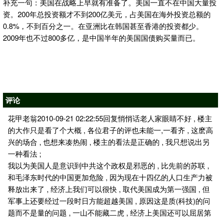
补充一句：美国在战略上早就有准备了。美国一直不在中国大量投
资。200年总投资额才不到200亿美元，占美国在海外投资总额的
0.8%，不到百分之一。在亚洲比在韩国甚至香港的投资都少。
2009年也不过800多亿，是中国半年的美国国债购买量而已。
评论
花甲老翁2010-09-21 02:22:55回复悄悄话老人家眼睛不好 , 楼主
的大作只是看了个大概 , 各位君子的评也未能一,一看齐 , 这麽高
兴的场合 , 也想来凑热闹 , 楼主的看法是正确的 , 我只想说出另
一种看法 ;
我以为美国人是意识到中共这个政权是邪恶的 , 比先前的苏联 ,
和毛泽东时代的中国更加危险 , 因为现在十四亿的人口生产力被
释放出来了 , 经济上我们可以很快 , 取代美国成为第一强国 , 但
军事上还要经过一段时日方能超越美国 , 原因这是质(科技)的问
题而不是量的问题 , 一山不能藏二虎 , 经济上美国还可以屈居第