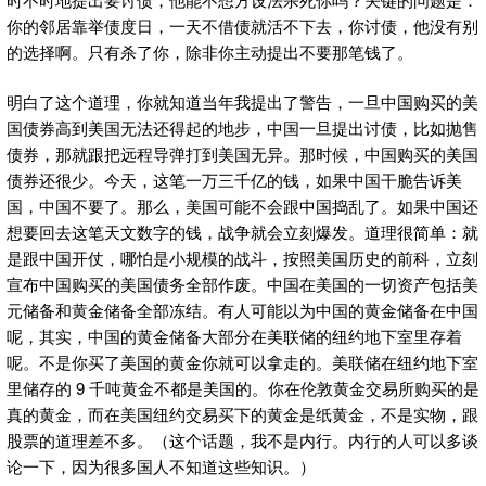
你的邻居靠举债度日，一天不借债就活不下去，你讨债，他没有别
的选择啊。只有杀了你，除非你主动提出不要那笔钱了。
明白了这个道理，你就知道当年我提出了警告，一旦中国购买的美
国债券高到美国无法还得起的地步，中国一旦提出讨债，比如抛售
债券，那就跟把远程导弹打到美国无异。那时候，中国购买的美国
债券还很少。今天，这笔一万三千亿的钱，如果中国干脆告诉美
国，中国不要了。那么，美国可能不会跟中国捣乱了。如果中国还
想要回去这笔天文数字的钱，战争就会立刻爆发。道理很简单：就
是跟中国开仗，哪怕是小规模的战斗，按照美国历史的前科，立刻
宣布中国购买的美国债务全部作废。中国在美国的一切资产包括美
元储备和黄金储备全部冻结。有人可能以为中国的黄金储备在中国
呢，其实，中国的黄金储备大部分在美联储的纽约地下室里存着
呢。不是你买了美国的黄金你就可以拿走的。美联储在纽约地下室
里储存的 9 千吨黄金不都是美国的。你在伦敦黄金交易所购买的是
真的黄金，而在美国纽约交易买下的黄金是纸黄金，不是实物，跟
股票的道理差不多。（这个话题，我不是内行。内行的人可以多谈
论一下，因为很多国人不知道这些知识。）