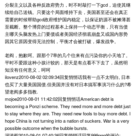
分裂主义以及各种反政府势力，时不时敲打一下gcd，迫使其继
续给自己送钱。只要这个局面维持下去，美国甚至还会在真正
需要的时候帮助gcd政府维护国内稳定，以保证奶源不被摊薄甚
至截断。整个博弈的过程基本上保持一个动态平衡，只有当债
主哪天头脑发热上门要债或者美国经济彻底崩盘又或国内形势
因其它原因变得无法控制，平衡才会被打破，爆发战争。
老阎，抱歉呵。跟那个7率的几个往来有点污染你的小天地了。
平时不爱跟这种小孩计较的，那天是有点看不下去了，虽然明
知没有任何意义，呵呵
ilovenz2010-08-02 02:09:34回复悄悄话我有一点不太明白, 日本
也买了大量美国国债.但美国并没有对日本搞军事演习什么的?希
望老阎多多指教.
mojoe2010-08-01 11:42:02回复悄悄话American debt is
becoming a Ponzi scheme. They need more and more debt just
to stay where they are. They need new fools to buy more debt. I
hope China is not turning into a nation of suckers. War is a very
possible outcome when the bubble bursts.
润涛阎2010-08-01 07:40:36回复悄悄话回复999ggg的评论: