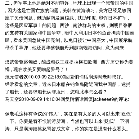
二 , 但军事上他是绝对不能容许 , 地球上出现一个黑帝国的中国
, 因为这是亡国亡族的问题 , 美韩在黄海演习 , 美方已经足够回
应了欠债问题 , 但助越南发展核武 , 扶助印度, 容许日本扩军 ,
这些是因应军事上的问题 , 西沙 , 南沙群岛的主权 , 则明目张胆
的支持有关国家和中国争夺 , 暗中又利用日本钓鱼台拘禁中国渔
民 , 看来美国急於中国亮剑 , 以免日後让中国座大 , 中国展示航
母杀手导弹 , 他还要华盛顿航母到越南蚬港访问 , 意为何来 .
汉武帝驱逐匈奴 , 酿成匈奴王亚提拉横扫欧洲 , 西方历史称为黄
祸 , 现在欧美又要响起警号了 !
混元使者2010-09-09 22:18:00回复悄悄话润涛阎老师您好。
经常看您的文章，近来日本船在钓鱼岛附近闯我中国船，逮捕
了船长，还要求船长认罪服刑，您就此事怎么看？
马天空2010-09-09 14:16:04回复悄悄话回复jackeeee9的评论:
像老毛这样有争议的“伟人”，实在是有太多的人可以出来“贬低”
一下。你要是看不惯润涛所写，当然也可以出来“贬低”一下润
涛。只是润涛嬉笑怒骂皆成文章，你的实在是没有什么看头。