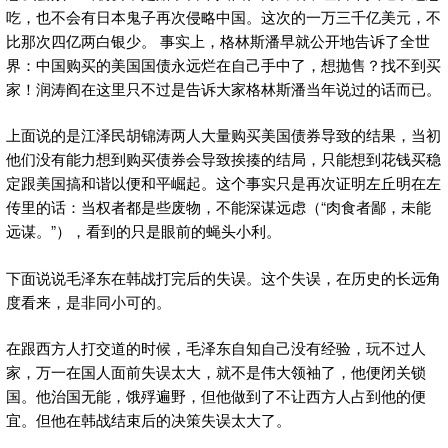
吃，也不会有日本鬼子再次侵略中国。这次的一万三千亿美元，不
比那次四亿两白银少。 事实上，格林斯潘早就公开地告诉了全世
界：中国购买的美国国债永远烂在自己手中了，想抛售？找不到买
家！润涛阎在这里只不过是告诉大家格林斯潘当年说过的话而已。
上面说的是江泽民胡锦涛两人大量购买美国债券导致的结果，当初
他们没有能力想到购买债券会导致挨揍的结局，只能想到花钱买稳
定跟美国搞和谐以便和平崛起。这个事实只是再次证明左丘明在左
传里的话：当权者都是些废物，不能深谋远虑（“肉食者鄙，未能
远谋。”），看到的只是眼前的蝇头小利。
下面说说毛泽东在韩战打完后的失误。这个失误，在历史的长远角
度看来，是非同小可的。
在跟西方人打交道的时候，毛泽东自知自己没有经验，玩不过人
家，万一在国人面前失误太大，就不是伟大领袖了，他便闭关锁
国。他治国无能，饿殍遍野，但他做到了不让西方人占到他的便
宜。但他在韩战结束后的决策失误太大了。