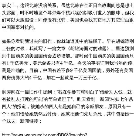
事实上，这跟北韩没啥关系。虽然北韩在金正日当政期间总是想出
头露面，时不时地发个导弹爆个核武啥的以吸引世人的眼球，但我
们可以大胆假设：即使没有北韩，美国也会找其它地方其它理由跟
中国军事对抗的。
如果你看到我过去的旧作，你就知道其中的猫腻了。早在胡锦涛刚
上任的时候，我就写了一篇文章《胡锦涛面对的难题》。里边预测
到中国购买的美国国债会逐步增加。那时候中国购买的美国国债只
有1 千亿美元，美元储备只有4 千亿。今天的事实证明我当年的预
测是准确的。目前，中国有差不多9 千亿美国国债，另外还有美国
两房债券大约4 千亿，加在一起就是一万三千亿。
润涛阎在一篇旧作中提到：“我在学龄前就明白了‘借给别人钱，就
有被别人打死的可能’的简单道理了”。昨天看到一新闻“村妇七年杀
四人”的报道，被她杀的四人都是她自己的亲戚朋友，原因只有一
个：他们借给她钱然后讨债，她就把他们先后杀死，其中包括她一
个妹夫。新闻链接：
http://news.wenxuecity.com/BBSView.php?