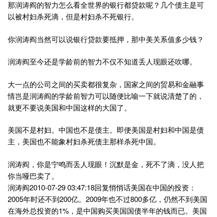
那润涛阎的智力怎么看全世界的银行都贷款呢？几个债主是可
以被村妇杀死滴，但是村妇杀不死银行。
你润涛阎当然可以说银行贷款要抵押，那中美关系值多少钱？
润涛阎至今还是学龄前的智力不仅不知道丢人现眼还吹哪。
大一点的公司之间的买卖都很复杂，国家之间的贸易和金融事
情岂是润涛阎的学龄前智力可以随便比喻一下就说清楚了的，
就更不要说美国和中国这样的大国了。
美国不是村妇。中国也不是债主。即便美国是村妇和中国是债
主，美国也不能象村妇杀死债主那样杀死中国。
润涛阎，你是宁鸣而丢人现眼！沉默是金，死不了滴，没人把
你当哑巴卖了。
润涛阎2010-07-29 03:47:18回复悄悄话美国在中国的投资：
2005年时还不到200亿。2009年也不过800多亿，仍然不到美国
在海外总投资的1%，是中国购买美国国债半年的钱而已。美国