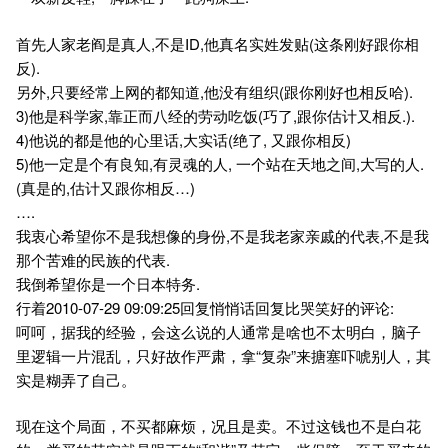
首先人家老阎是真人,不是ID,他真名实姓发贴(这条刚好跟你相
反).
另外,只要经常上网的都知道,他没有组织(跟你刚好也相反哈).
3)他是科学家,靠正而八经的劳动吃饭(巧了,跟你估计又相反.).
4)他说的都是他的心里话,大实话(绝了, 又跟你相反)
5)他一定是个有良知,有灵魂的人, 一个站在天地之间,大写的人.
(真是的,估计又跟你相反…)
….
我衷心希望你不是我想像的身份,不是我老家亲戚的代表,不是我
那个苦难的民族的代表.
我倒希望你是一个日本特务.
行着2010-07-29 09:09:25回复悄悄话回复比哭笑好的评论:
呵呵，据我的经验，会这么说的人通常是啥也不太明白，脑子
里逻辑一片混乱，只好故作严肃，拿“复杂”来搪塞吓唬别人，其
实是糊弄了自己。
现在这个局面，不买都麻烦，况且是卖。不过这钱也不是白花