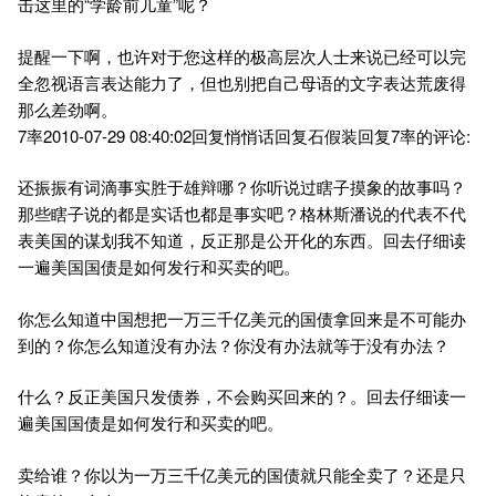
击这里的“学龄前儿童”呢？
提醒一下啊，也许对于您这样的极高层次人士来说已经可以完
全忽视语言表达能力了，但也别把自己母语的文字表达荒废得
那么差劲啊。
7率2010-07-29 08:40:02回复悄悄话回复石假装回复7率的评论:
还振振有词滴事实胜于雄辩哪？你听说过瞎子摸象的故事吗？
那些瞎子说的都是实话也都是事实吧？格林斯潘说的代表不代
表美国的谋划我不知道，反正那是公开化的东西。回去仔细读
一遍美国国债是如何发行和买卖的吧。
你怎么知道中国想把一万三千亿美元的国债拿回来是不可能办
到的？你怎么知道没有办法？你没有办法就等于没有办法？
什么？反正美国只发债券，不会购买回来的？。回去仔细读一
遍美国国债是如何发行和买卖的吧。
卖给谁？你以为一万三千亿美元的国债就只能全卖了？还是只