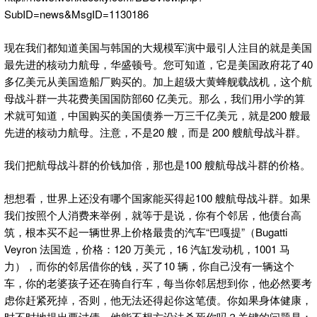
SubID=news&MsgID=1130186
现在我们都知道美国与韩国的大规模军演中最引人注目的就是美国
最先进的核动力航母，华盛顿号。您可知道，它是美国政府花了40
多亿美元从美国造船厂购买的。加上超级大黄蜂舰载战机，这个航
母战斗群一共花费美国国防部60 亿美元。那么，我们用小学的算
术就可知道，中国购买的美国债券一万三千亿美元，就是200 艘最
先进的核动力航母。注意，不是20 艘，而是 200 艘航母战斗群。
我们把航母战斗群的价钱加倍，那也是100 艘航母战斗群的价格。
想想看，世界上还没有哪个国家能买得起100 艘航母战斗群。如果
我们按照个人消费来举例，就等于是说，你有个邻居，他债台高
筑，根本买不起一辆世界上价格最贵的汽车“巴嘎提”（Bugatti
Veyron 法国造，价格：120 万美元，16 汽缸发动机，1001 马
力），而你的邻居借你的钱，买了10 辆，你自己没有一辆这个
车，你的老婆孩子还在骑自行车，每当你邻居想到你，他必然要考
虑你赶紧死掉，否则，他无法还得起你这笔债。你如果身体健康，
时不时地提出要讨债，他能不想方设法杀死你吗？关键的问题是：