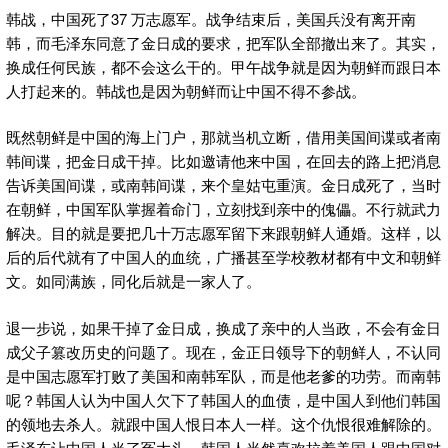
韩战，中国死了37 万志愿军。战争结束后，美国兵没有离开南
韩，而毛泽东同意了金日成的要求，把军队全部撤出来了。其实，
换成任何民族，都不会这么干的。甲午战争就是因为朝鲜而跟日本
人打起来的。韩战也是因为朝鲜而让中国不得不参战。
既然朝鲜是中国的海上门户，那就当机立断，借用美国间谍或者南
韩间谍，把金日成干掉。比如邀请他来中国，在回去的路上把消息
告诉美国间谍，或南韩间谍，来个皇姑屯重演。金日成死了，当时
在朝鲜，中国军队掌握着命门，立刻找到亲中的傀儡。不行就武力
解决。目的就是要把几十万志愿军留下来跟朝鲜人通婚。这样，以
后的后代就有了中国人的血统，广播甚至学校教材都有中文和朝鲜
文。如同满族，同化后就是一家人了。
退一步说，如果干掉了金日成，换成了亲中的人当政，不会有金日
成父子篡改历史的问题了。现在，金正日领导下的朝鲜人，不认同
是中国志愿军打败了美国和南韩军队，而是他老爹的功劳。而南韩
呢？韩国人认为中国人欠下了韩国人的血债，是中国人到他们韩国
的领地去杀人。就跟中国人恨日本人一样。这个仇恨很难解除的。
毛泽东让中国人当了冤大头。韩国人当然喜欢拉着美国人跟中国对