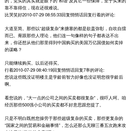
的，党买的其实就是眼下的“和谐”及其它一些保障，至于买来的
靠不靠得住，现在还很难说。
比哭笑好2010-07-29 08:55:33回复悄悄话回复行着的评论:
大道至简。那些以“超级复杂”来搪塞的都是欲盖弥彰，自吹自擂
而已。甭跟那些人理论，他们连一句像样的句子都表达不出
来，你还想从他们那里得到中国购买的美国万亿国债如何卖掉
的谋略？
只能继续购买。以后还得买。
行着2010-07-29 08:40:19回复悄悄话回复7率的评论:
您说这些既没证明楼主是学龄前智力好像也没证明您很学龄后
啊。
看您说的，“大一点的公司之间的买卖都很复杂”，很吓人呵。咱
经历那些500强小公司的买卖都不好意思跟您提了。
只是不明白既然您操劳于那些超级复杂的买卖，那些更复杂的
“国家之间的贸易和金融事情”，怎么还那么无聊三番五次跑来攻