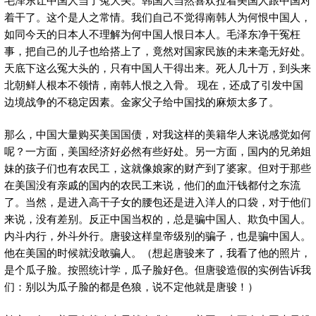
着干了。这个是人之常情。我们自己不觉得南韩人为何恨中国人，
如同今天的日本人不理解为何中国人恨日本人。毛泽东净干冤枉
事，把自己的儿子也给搭上了，竟然对国家民族的未来毫无好处。
天底下这么冤大头的，只有中国人干得出来。死人几十万，到头来
北朝鲜人根本不领情，南韩人恨之入骨。 现在，还成了引发中国
边境战争的不稳定因素。金家父子给中国找的麻烦太多了。
那么，中国大量购买美国国债，对我这样的美籍华人来说感觉如何
呢？一方面，美国经济好必然有些好处。另一方面，国内的兄弟姐
妹的孩子们也有农民工，这就像娘家的财产到了婆家。但对于那些
在美国没有亲戚的国内的农民工来说，他们的血汗钱都付之东流
了。当然，是进入高干子女的腰包还是进入洋人的口袋，对于他们
来说，没有差别。反正中国当权的，总是骗中国人、欺负中国人。
内斗内行，外斗外行。唐骏这样皇帝级别的骗子，也是骗中国人。
他在美国的时候就没敢骗人。（想起唐骏来了，我看了他的照片，
是个瓜子脸。按照统计学，瓜子脸好色。但唐骏造假的实例告诉我
们：别以为瓜子脸的都是色狼，说不定他就是唐骏！）