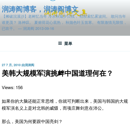
跳
润涛阎博客，润涛阎博文
至
【摊破浣溪沙】老树忆当年 冷水秋烟夕日残， 枯枝索忆雾波间。 敢问当年
内
谁更茂？ 洛神叹。 夏俯荷花心底热， 秋抛色叶玉笛寒。 有限激情无限恨，
容
已吹干。 — 润涛阎 2013-09-16
菜单
发
27 7 月, 2010
由
润涛阎
布
美韩大规模军演挑衅中国道理何在？
于
Views: 156
如果你的大脑还能正常思维，你就可判断出来，美国与韩国的大规
模军演
名义上是对北韩的威慑，而项庄舞剑意在沛公。
那么，美国为何要跟中国亮剑？