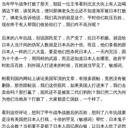
当年甲午战争打败了那天，朝廷一位王爷看到北京大街上有人边喝
酒边下棋，谈笑风生，便问那俩老头怎么还不知道海军被日本打败
了。俩老头告诉他说，我们高兴的就是这个。平时你们欺压百姓，
现在终于有人帮我们收拾你们了，我们咋不高兴呢？
后来的八年抗战，别说国民党了，共产党了，抗日不积极。就说给
日本人当汗间的伪军人数就是日本兵的十倍。而且，他们拿着的跟
日本人一样的三八大盖。要是他们想杀死日本人，一天内完活，因
为十个杀一个，用同样的武器，而且还知道日本人在哪里。政府平
时欺压百姓，到外国人打进来的时候，百姓就当罕见了。敏感词。
刚看到国内网站上谈论美国军演的文章，有很多跟帖，竟然没有被
删除。那些跟帖说，我们这些屁民，如果美国人打进来了，我们去
卖命吗？那打赢了，屁民还不是被富二代们剥削？我们穷二代为何
为他们当炮灰？打败了，大家都是亡国奴，一个样了。
看到这些评论，想到了甲午战争战败后的百姓，想到了八年抗战要
是没有美国把日本人打残，十倍的罕见（敏感词）帮忙，日本鬼子
怎么会败？当初要不是赔了日本人四亿两白银，让日本人吃了还想