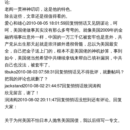
论:
老阎一贯神神叨叨，这是他的特色。
除去这些，文章还是很值得看的。
爱心和雄心2010-08-05 18:01:59回复悄悄话又见阴谋论，呵
呵，美国佬做事其实没有那么多弯弯的。就像美国2009年的金
融坍塌事出意外一样，中国的一万三千亿被套牢也是意外，共
产党从出生那天起就是崇洋媚外透彻骨髓，总以为美国最安
全，自己把金子送上门的，根本不是美国佬的神机妙算，事到
如今，美国佬当然希望中共继续拿钱来帮自己填补漏洞，中共
自己也没法，被套牢了。
tibuko2010-08-03 07:58:31回复悄悄话见不得批评，就删帖吗？
把我的评论也就删了？
jackstand2010-08-02 21:44:57回复悄悄话致润涛阎
欣见留言，谢了！
润涛阎2010-08-02 20:11:47回复悄悄话没想到还有评论。回复
大家：
关于为何美国不怕日本人抛售美国国债，我以后得写一专文。