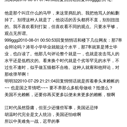
他是那个叫庄什么的马甲，来这里捣乱的。我把他骂人的帖删
掉了。别理这种人就是了，他说话的舌头都捋不直，别别扭扭
的。我不喜欢看到打架，但喜欢看不同的观点。只要水平够，
观点无所谓。
999ggg2010-08-01 00:50:53回复悄悄话和楼下几位网友：那7率
会辩论吗？涛哥小学毕业就能这个水平，那7率就算是博士毕
业，也白读了。他那几句评论整个就是一，也就是攻击骂人的
水平还是低档次的。看来换个时代就是个劣等罕见的水平，不
过生不逢时，似乎做五猫都不合格。这种人就甭和他辩论，对
那啥弹琴啊！
明明322010-07-29 21:21:04回复悄悄话就是挥着拳头来赖帐的
~~ 也是国之常情吧~~~ 要不养那么多航母做啥？抵债么？
美国不光赖帐，还要你再买更多以便未来更多的赖帐，狠啊
江时代虽然昏庸，但至少还懂些军事，美国还忌惮
胡温时代完全是文人统治，美国还怕啥啊
所以中美难免一战，迟早的事