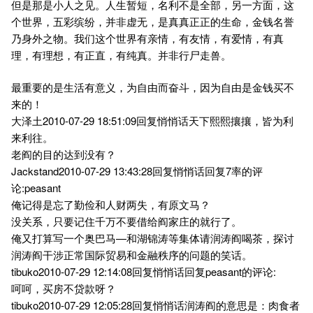
但是那是小人之见。人生暂短，名利不是全部，另一方面，这
个世界，五彩缤纷，并非虚无，是真真正正的生命，金钱名誉
乃身外之物。我们这个世界有亲情，有友情，有爱情，有真
理，有理想，有正直，有纯真。并非行尸走兽。
最重要的是生活有意义，为自由而奋斗，因为自由是金钱买不
来的！
大泽土2010-07-29 18:51:09回复悄悄话天下熙熙攘攘，皆为利
来利往。
老阎的目的达到没有？
Jackstand2010-07-29 13:43:28回复悄悄话回复7率的评
论:peasant
俺记得是忘了勤俭和人财两失，有原文马？
没关系，只要记住千万不要借给阎家庄的就行了。
俺又打算写一个奥巴马—和湖锦涛等集体请润涛阎喝茶，探讨
润涛阎干涉正常国际贸易和金融秩序的问题的笑话。
tibuko2010-07-29 12:14:08回复悄悄话回复peasant的评论:
呵呵，买房不贷款呀？
tibuko2010-07-29 12:05:28回复悄悄话润涛阎的意思是：肉食者