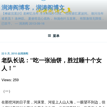
跳
润涛阎博客，润涛阎博文
至
【摊破浣溪沙】老树忆当年 冷水秋烟夕日残， 枯枝索忆雾波间。 敢问当年
内
谁更茂？ 洛神叹。 夏俯荷花心底热， 秋抛色叶玉笛寒。 有限激情无限恨，
容
已吹干。 — 润涛阎 2013-09-16
菜单
发
22 5 月, 2010
由
润涛阎
布
老队长说：“吃一张油饼，胜过睡十个女
于
人！”
Views: 259
（一）
在那挖河的日子里，河床里、河堤上人山人海，一眼望不到边，但