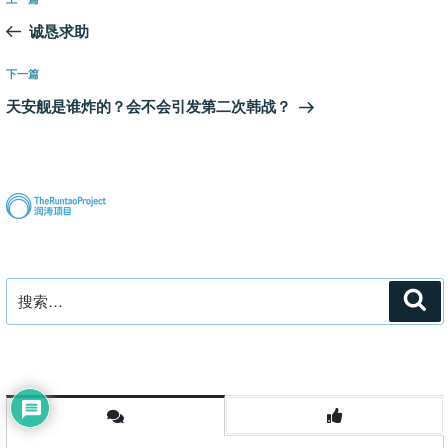
上
章
一
诚恳求助
导
篇
航
文
下
下一篇
章
一
天安舰是谁炸的？会不会引发第二次韩战？
篇
文
章
搜
搜
索
索：