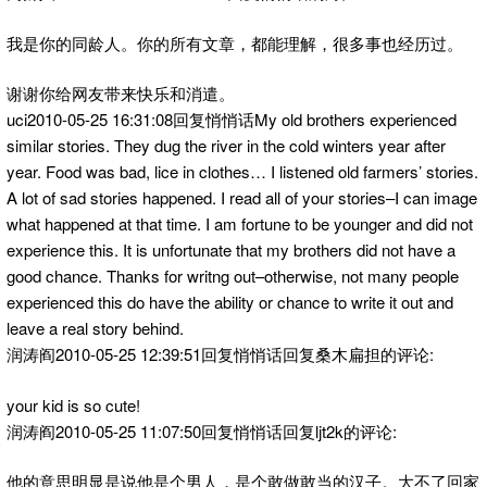
我是你的同龄人。你的所有文章，都能理解，很多事也经历过。
谢谢你给网友带来快乐和消遣。
uci2010-05-25 16:31:08回复悄悄话My old brothers experienced
similar stories. They dug the river in the cold winters year after
year. Food was bad, lice in clothes… I listened old farmers’ stories.
A lot of sad stories happened. I read all of your stories–I can image
what happened at that time. I am fortune to be younger and did not
experience this. It is unfortunate that my brothers did not have a
good chance. Thanks for writng out–otherwise, not many people
experienced this do have the ability or chance to write it out and
leave a real story behind.
润涛阎2010-05-25 12:39:51回复悄悄话回复桑木扁担的评论:
your kid is so cute!
润涛阎2010-05-25 11:07:50回复悄悄话回复ljt2k的评论:
他的意思明显是说他是个男人，是个敢做敢当的汉子。大不了回家