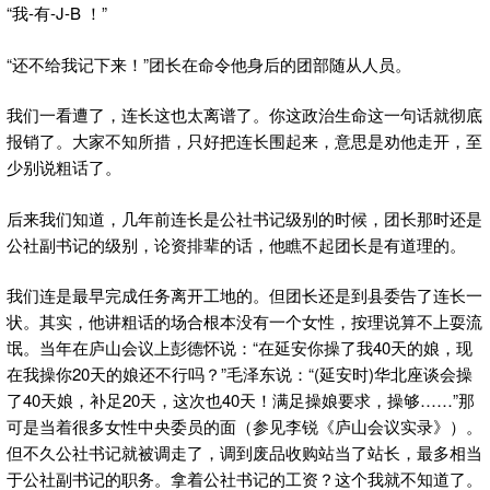
“我-有-J-B ！”
“还不给我记下来！”团长在命令他身后的团部随从人员。
我们一看遭了，连长这也太离谱了。你这政治生命这一句话就彻底
报销了。大家不知所措，只好把连长围起来，意思是劝他走开，至
少别说粗话了。
后来我们知道，几年前连长是公社书记级别的时候，团长那时还是
公社副书记的级别，论资排辈的话，他瞧不起团长是有道理的。
我们连是最早完成任务离开工地的。但团长还是到县委告了连长一
状。其实，他讲粗话的场合根本没有一个女性，按理说算不上耍流
氓。当年在庐山会议上彭德怀说：“在延安你操了我40天的娘，现
在我操你20天的娘还不行吗？”毛泽东说：“(延安时)华北座谈会操
了40天娘，补足20天，这次也40天！满足操娘要求，操够……”那
可是当着很多女性中央委员的面（参见李锐《庐山会议实录》）。
但不久公社书记就被调走了，调到废品收购站当了站长，最多相当
于公社副书记的职务。拿着公社书记的工资？这个我就不知道了。