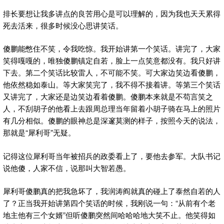
排长要想让我多讲点的良苦用心是可以理解的，因为我也天天累得
死去活来，很多时候没心思讲笑话。
傻鹏能憋住不笑，令我吃惊。我开始讲第一个笑话。讲完了，大家
笑得嘎嘎的，唯独傻鹏镇定自若，脸上一点笑意都没有。我只好讲
下去。第二个笑话比较雷人，不可能不笑。可大家边笑边看傻鹏，
他依然稳如泰山。等大家笑完了，我不得不接着讲。等第三个笑话
又讲完了，大家还是边笑边看着傻鹏。傻鹏本来就是不苟言笑之
人，不刮胡子的他看上去跟周总理当年留着小胡子骑在马上的照片
有几分相似。傻鹏的眼神总是深邃莫测的样子，按照今天的说法，
那就是“犀利哥”无疑。
记得这位犀利哥当年被招兵的政委看上了，要他去参军。大队书记
说他傻，人家不信，说那叫大智若愚。
犀利哥傻鹏真的把我急坏了，我润涛阎就真的碰上了泰然自若的人
了？正当我开始讲第四个笑话的时候，我刚说一句：“从前有个老
地主他有三个女婿”但听傻鹏突然间哈哈哈地大笑不止。他笑得如