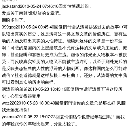
jackstand2010-05-24 07:46:16回复悄悄话老阎，
发点关于南韩/北朝鲜的文章吧。
期盼多时了。
999ggg2010-05-24 00:45:40回复悄悄话从涛哥讲述过去的故事中可
以读出真实的历史，这是涛哥这一类文章文章的价值所在。更有生
动的人物反映出真实的人性特征。能读到这样的文章是一份幸运
啊！可悲的是国内的上层建筑是不允许这样的文章成为主流的。掩
饰，甚至隐瞒和篡改历史成为主流。虚假的伟光正人物根本不被接
受，而反映真实经历的人物又不能被主流许可，以至于到处充斥的
是反映变态扭曲的人性的浮躁的人物刻画。像这样国内怎么可能讲
诚信？社会道德就是这样从根上被扭曲了。还好，从涛哥的文中我
可以看到真实的历史的白描。
润涛阎的弟弟2010-05-23 18:43:19回复悄悄话听涛哥哥讲这段历
史，心里觉得很受用
wqz2202010-05-23 18:30:40回复悄悄话你的文章总是那么好,佩服!
我永远支持你!
yeamsu2010-05-23 18:07:23回复悄悄话你也曾经年轻过呢！而我
的年轻跟你的年轻比起来，分量太轻了。