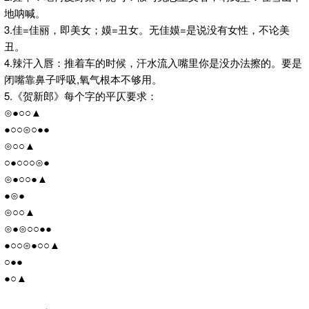
地呐喊。
3.佳=佳丽，即美女；嫫=丑女。无佳嫫=是说没有女性，不论美
丑。
4.辣汗入唇：推着车的时候，汗水流入嘴里你是没办法擦的。要是
闭嘴靠鼻子呼吸,氧气根本不够用。
5.《贺新郎》每个字的平仄要求：
⊙●○○▲
●○○⊙○●●
⊙○○▲
○●○○○⊙●
⊙●○○●▲
●⊙●
⊙○○▲
⊙●⊙○○●●
●○○⊙●○○▲
○●●
●○▲