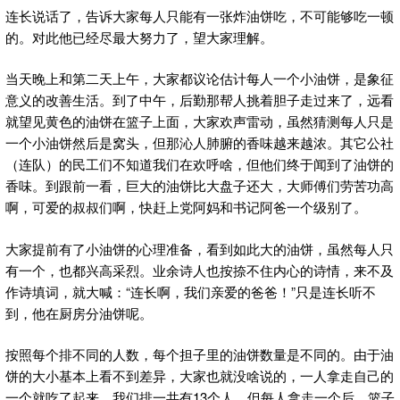
连长说话了，告诉大家每人只能有一张炸油饼吃，不可能够吃一顿
的。对此他已经尽最大努力了，望大家理解。
当天晚上和第二天上午，大家都议论估计每人一个小油饼，是象征
意义的改善生活。到了中午，后勤那帮人挑着胆子走过来了，远看
就望见黄色的油饼在篮子上面，大家欢声雷动，虽然猜测每人只是
一个小油饼然后是窝头，但那沁人肺腑的香味越来越浓。其它公社
（连队）的民工们不知道我们在欢呼啥，但他们终于闻到了油饼的
香味。到跟前一看，巨大的油饼比大盘子还大，大师傅们劳苦功高
啊，可爱的叔叔们啊，快赶上党阿妈和书记阿爸一个级别了。
大家提前有了小油饼的心理准备，看到如此大的油饼，虽然每人只
有一个，也都兴高采烈。业余诗人也按捺不住内心的诗情，来不及
作诗填词，就大喊：“连长啊，我们亲爱的爸爸！”只是连长听不
到，他在厨房分油饼呢。
按照每个排不同的人数，每个担子里的油饼数量是不同的。由于油
饼的大小基本上看不到差异，大家也就没啥说的，一人拿走自己的
一个就吃了起来。我们排一共有13个人，但每人拿走一个后，篮子