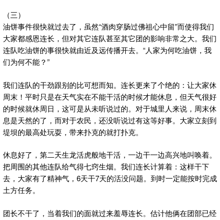
（三）
油饼事件很快就过去了，虽然“酒肉穿肠过佛祖心中留”而使得我们
大家都感恩连长，但对其它连队甚至其它团的影响非常之大。我们
连队吃油饼的事很快就由近及远传播开去。“人家为何吃油饼，我
们为何不能？”
我们连队的干劲跟别的比可想而知。连长更来了个绝的：让大家休
周末！平时只是在天气实在不能干活的时候才能休息，但天气很好
的时候就休周日，这可是从未听说过的。对于城里人来说，周末休
息是天然的了，而对于农民，还没听说过有这等好事。大家立刻到
堤坝的最高处玩耍，带来扑克的就打扑克。
休息好了，第二天生龙活虎般地干活，一边干一边高兴地叫唤着。
把周围的其他连队给气得七窍生烟。我们连长计算着：这样干下
去，大家有了精神气，6天干7天的活没问题。到时一定能按时完成
土方任务。
团长不干了，当着我们的面就过来羞辱连长。估计他俩在团部已经