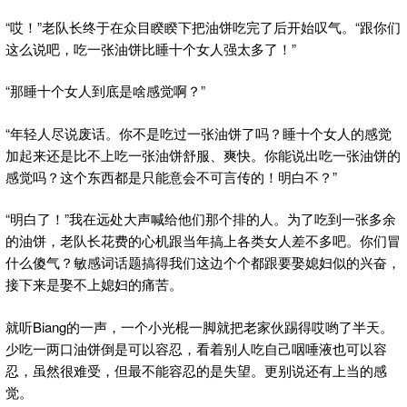
“哎！”老队长终于在众目睽睽下把油饼吃完了后开始叹气。“跟你们
这么说吧，吃一张油饼比睡十个女人强太多了！”
“那睡十个女人到底是啥感觉啊？”
“年轻人尽说废话。你不是吃过一张油饼了吗？睡十个女人的感觉
加起来还是比不上吃一张油饼舒服、爽快。你能说出吃一张油饼的
感觉吗？这个东西都是只能意会不可言传的！明白不？”
“明白了！”我在远处大声喊给他们那个排的人。为了吃到一张多余
的油饼，老队长花费的心机跟当年搞上各类女人差不多吧。你们冒
什么傻气？敏感词话题搞得我们这边个个都跟要娶媳妇似的兴奋，
接下来是娶不上媳妇的痛苦。
就听Biang的一声，一个小光棍一脚就把老家伙踢得哎哟了半天。
少吃一两口油饼倒是可以容忍，看着别人吃自己咽唾液也可以容
忍，虽然很难受，但最不能容忍的是失望。更别说还有上当的感
觉。