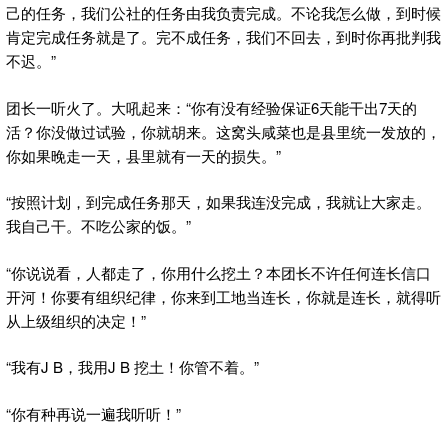
己的任务，我们公社的任务由我负责完成。不论我怎么做，到时候
肯定完成任务就是了。完不成任务，我们不回去，到时你再批判我
不迟。”
团长一听火了。大吼起来：“你有没有经验保证6天能干出7天的
活？你没做过试验，你就胡来。这窝头咸菜也是县里统一发放的，
你如果晚走一天，县里就有一天的损失。”
“按照计划，到完成任务那天，如果我连没完成，我就让大家走。
我自己干。不吃公家的饭。”
“你说说看，人都走了，你用什么挖土？本团长不许任何连长信口
开河！你要有组织纪律，你来到工地当连长，你就是连长，就得听
从上级组织的决定！”
“我有J B，我用J B 挖土！你管不着。”
“你有种再说一遍我听听！”