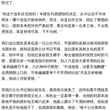
吵过了。
“你这个连长目无组织！本团长代表团组织决定：从今以后不许休
周末！哪个连也不能有例外。而且，你是自作主张，扰乱了整团的
军心，团部本来想对你严肃处理，看在你是第一次来工地，不太熟
悉情况，算是有情可原，下不为例。”
我们这位团长原来也是一位公社书记，平级调到县根治海河指挥部
当团长的，级别还是跟公社书记平级。这位团长虽然文化程度不
高，初中毕业，但他总喜欢咬文嚼字，每次做报告时按照当时的习
惯，需要先讲一句最高指示的时候，别人只是讲大家常用的比如
“春风杨柳万千条，六亿神州尽舜尧”、“不须放屁，试看天地翻覆”
这类朗朗上口的，可他偏偏要来个不常用的比如“天连五岭银锄
落，地动三河铁臂摇。”
而我们公社书记就比较实在，最高指示就免了。还特别看不惯故意
咬文嚼字的那类假文化人，有机会一定羞辱一番。当他听到原本就
跟他平级的团长吆五喝六起来，他脸上露出了不屑的神情。他知道
团长是不给他面子了，也就跟团长翻脸。他说：“每个公社都有自