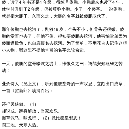
傻，读了4 年书还是1 年级，得绰号傻鹏。小鹏后来也读了4 年，
休学时升到了2 年级，仍被尊称小鹏。少了一个傻字。一说傻鹏，
就是指大鹏了。久而久之，大鹏的名字就被傻鹏取代了。
那年傻鹏也去挖河了，刚够18 岁，个头不小，但骨头还很嫩。傻
鹏的堂哥也去了，但他不傻。得知要傻鹏去挖河，他害怕堂弟因为
傻而遭欺负，也自愿报名去挖河。为了简单，不用花功夫记住这些
小人物，我这里不提他堂哥的名字比较合适。
一天，傻鹏的堂哥辍锨之堤上，怅恨久之曰：鸿鹄安知燕雀之苦
哉！
业余诗人（见上文），听到傻鹏堂哥的一声叹息，立刻出口成章，
一首《贺新郎》喷涌而出：
还把民伕做。（1）
却说成、翻身解放，当家欢乐。
握草泥马、呐戈壁，（2）竟比秦皇邪恶！
闹工地、天寒人热。