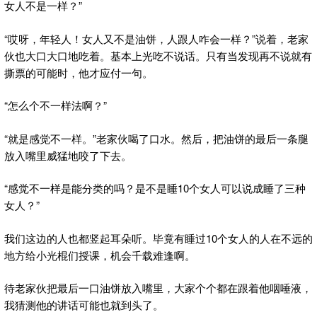
女人不是一样？”
“哎呀，年轻人！女人又不是油饼，人跟人咋会一样？”说着，老家
伙也大口大口地吃着。基本上光吃不说话。只有当发现再不说就有
撕票的可能时，他才应付一句。
“怎么个不一样法啊？”
“就是感觉不一样。”老家伙喝了口水。然后，把油饼的最后一条腿
放入嘴里威猛地咬了下去。
“感觉不一样是能分类的吗？是不是睡10个女人可以说成睡了三种
女人？”
我们这边的人也都竖起耳朵听。毕竟有睡过10个女人的人在不远的
地方给小光棍们授课，机会千载难逢啊。
待老家伙把最后一口油饼放入嘴里，大家个个都在跟着他咽唾液，
我猜测他的讲话可能也就到头了。