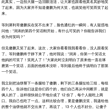
此真实，一边拍大腿一边泪眼涟涟，让大家也跟着他莫名其妙地笑
了起来。因为大家并不知道傻鹏为何大笑，也就笑他可笑而笑了起
来。
等到犀利哥傻鹏实在笑不出来了，脸色通红的一瞬间，有人疑惑地
问他：“润涛的第四个笑话刚开始，有什么可笑的？你能告诉我们
你为何笑吗？”
但见傻鹏又笑了起来。这次，大家你看看我我看看你，没人跟着笑
了。等到傻鹏终于静下来了，他对我说：“润涛，你第一个笑话太
他妈的可笑了！笑死人了！”大家此时立刻明白了原来他一直在琢
磨第一个笑话，后面的他根本没听，等到最后他终于搞明白了那第
一个笑话。
我立刻把油饼掰下一条腿给了傻鹏，剩下的三条腿扯给三组，每组
四个人。告诉他们这是你们四个的，他们自己再从中间断开，就是
俩人的了，这样很快就公平地分成了 12 份了，每个人能吃上两
口。我自己也吃了一点。这样比较合理，要是傻鹏没笑，我递给他
的整个油饼他就不交出来了。再说了， 13 个人也不好分。让傻子