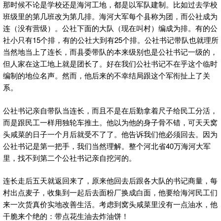
那时候不论是学校还是海河工地，都是以军队建制。比如过去学校
班级里的第几班改为第几排。海河大军每个县称为团，而公社成为
连（没有营级）。公社下面的大队（现在叫村）编成为排。有的公
社小只有15个排，有的公社大到有25个排。公社书记带队也就理所
当然地当上了连长，而县委带队的本来级别也是公社书记一级的，
但人家在这工地上就是团长了。好在我们公社书记不在乎这个临时
编制的地位名声。然而，他后来的不幸结局跟这个军衔扯上了关
系。
公社书记亲自带队当连长，而且不是在后勤拿着尺子给民工分活，
而是跟民工一样用独轮车推土。他以为他的身子骨不错，可天天窝
头咸菜的日子一个月后就受不了了。他告诉我们他必须回去。因为
公社书记是第一把手，我们当然理解。整个河北省40万海河大军
里，找不到第二个公社书记亲自挖河的。
连长走后五天就返回来了，原来他回去后跟各大队的书记商量，每
村出点麦子，收集到一起后去面粉厂换成白面，他要给海河民工们
来一次货真价实地改善生活。考虑到窝头咸菜里没有一点油水，他
干脆来个绝的：带点花生油去炸油饼！