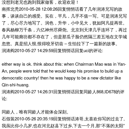
没想到老兄也跑到我家做客，欢迎欢迎！
南挥北秃2010-05-28 12:08:26回复悄悄话看了几年润涛兄写的故
事，谈谈自己的感受。实在，平凡，几乎不值一写。可是润涛兄写
了，尽心尽力地写了。润色，升华，小中见大，犹如阿凡提再世。
春风杨柳万千条，六亿神州尽舜尧。北京到天津几乎连环了，再过
几年可能廊坊都不存在了，但是那瓜子脸仍然隔三差五地在文学城
忽悠。真是招人恨,恨得咬牙切齿 – 生怕拉下了一篇新的故事。
润涛阎2010-05-27 14:29:59回复悄悄话回复uci的评论:
either way is ok. think about this: when Chairman Mao was in Yan-
An, people were told that he would keep his promise to build up a
democratic country! then he was happy to be a new dictator like
Qin-shi-huang.
润涛阎2010-05-27 14:26:31回复悄悄话回复同龄人868,ID678的评
论:
同龄人，唯有同龄人才能体会深刻。
石假装2010-05-26 20:35:19回复悄悄话涛哥,太喜欢你写的过去了,
我虽比你小几岁,也在河北赵县下过乡,下去一个月,那“不落的太阳”