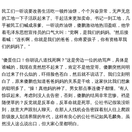
民工们一听说要改善生活吃一顿炸油饼，个个兴奋异常，无声无息
的工地一下子活跃起来了。干起活来更加卖命。书记一到工地，几
乎被民工们喊成亲爹。一听说炸油饼，傻鹏激动地热泪盈眶，他学
着毛泽东思想宣传员的口气大叫：“党啊，是我们的妈妈。”然后接
着喊：“连长啊，你就是我们的爸爸，你疼爱孩子，你有资格草我
们的妈妈了。”
“傻蛋住口！你胡说八道找死啊？”这是旁边一位的劝骂声，具体是
谁喊的，我现在竟然想不起来了，肯定不是他堂哥。傻鹏突然间明
白过来了什么似的，吓得脸色苍白，然后就不说话了。我们立刻明
白了，原来傻鹏也知道爸爸妈妈的关系是干啥，这家伙比我们想象
的聪明多了。“操！真他妈的神了。男女那点事连傻子都懂。”有人
惊叹起来。考虑到没人去告密，否则，傻鹏的结局非常悲惨。裆是
随便草的？反党就是反革命，反革命就是死罪。公社书记假装没听
到，故意大声跟别人聊天。在那人人找机会告密踩着别人往上爬跟
阶级敌人划清界限的年代，这样有良心的公社书记如凤毛麟角。虽
然没人这么说出口，但大家心里都明白。