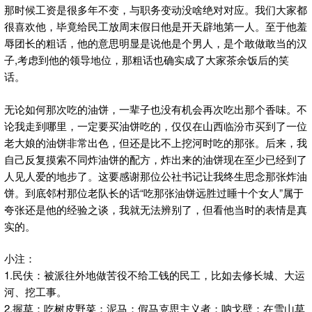
那时候工资是很多年不变，与职务变动没啥绝对对应。我们大家都
很喜欢他，毕竟给民工放周末假日他是开天辟地第一人。至于他羞
辱团长的粗话，他的意思明显是说他是个男人，是个敢做敢当的汉
子,考虑到他的领导地位，那粗话也确实成了大家茶余饭后的笑
话。
无论如何那次吃的油饼，一辈子也没有机会再次吃出那个香味。不
论我走到哪里，一定要买油饼吃的，仅仅在山西临汾市买到了一位
老大娘的油饼非常出色，但还是比不上挖河时吃的那张。后来，我
自己反复摸索不同炸油饼的配方，炸出来的油饼现在至少已经到了
人见人爱的地步了。这要感谢那位公社书记让我终生思念那张炸油
饼。到底邻村那位老队长的话“吃那张油饼远胜过睡十个女人”属于
夸张还是他的经验之谈，我就无法辨别了，但看他当时的表情是真
实的。
小注：
1.民伕：被派往外地做苦役不给工钱的民工，比如去修长城、大运
河、挖工事。
2.握草：吃树皮野菜；泥马：假马克思主义者；呐戈壁：在雪山草