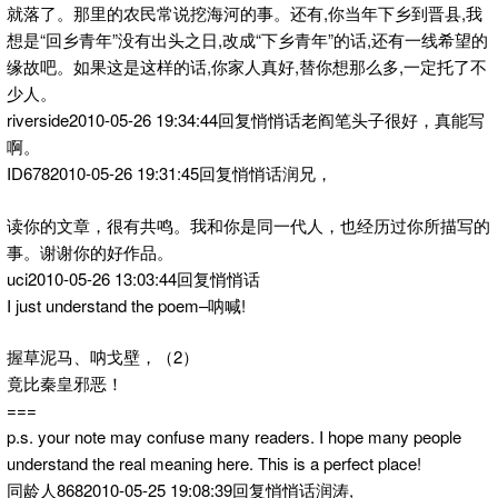
就落了。那里的农民常说挖海河的事。还有,你当年下乡到晋县,我
想是“回乡青年”没有出头之日,改成“下乡青年”的话,还有一线希望的
缘故吧。如果这是这样的话,你家人真好,替你想那么多,一定托了不
少人。
riverside2010-05-26 19:34:44回复悄悄话老阎笔头子很好，真能写
啊。
ID6782010-05-26 19:31:45回复悄悄话润兄，
读你的文章，很有共鸣。我和你是同一代人，也经历过你所描写的
事。谢谢你的好作品。
uci2010-05-26 13:03:44回复悄悄话
I just understand the poem–呐喊!
握草泥马、呐戈壁，（2）
竟比秦皇邪恶！
===
p.s. your note may confuse many readers. I hope many people
understand the real meaning here. This is a perfect place!
同龄人8682010-05-25 19:08:39回复悄悄话润涛,