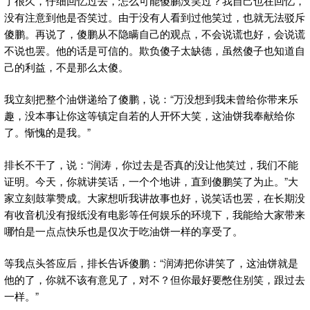
了很久，仔细回忆过去，怎么可能傻鹏没笑过？我自己也在回忆，
没有注意到他是否笑过。由于没有人看到过他笑过，也就无法驳斥
傻鹏。再说了，傻鹏从不隐瞒自己的观点，不会说谎也好，会说谎
不说也罢。他的话是可信的。欺负傻子太缺德，虽然傻子也知道自
己的利益，不是那么太傻。
我立刻把整个油饼递给了傻鹏，说：“万没想到我未曾给你带来乐
趣，没本事让你这等镇定自若的人开怀大笑，这油饼我奉献给你
了。惭愧的是我。”
排长不干了，说：“润涛，你过去是否真的没让他笑过，我们不能
证明。今天，你就讲笑话，一个个地讲，直到傻鹏笑了为止。”大
家立刻鼓掌赞成。大家想听我讲故事也好，说笑话也罢，在长期没
有收音机没有报纸没有电影等任何娱乐的环境下，我能给大家带来
哪怕是一点点快乐也是仅次于吃油饼一样的享受了。
等我点头答应后，排长告诉傻鹏：“润涛把你讲笑了，这油饼就是
他的了，你就不该有意见了，对不？但你最好要憋住别笑，跟过去
一样。”