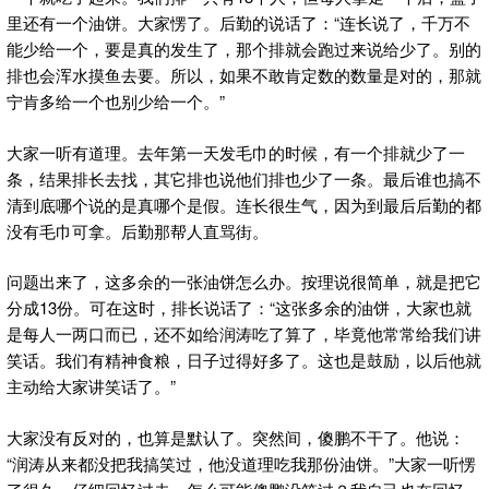
里还有一个油饼。大家愣了。后勤的说话了：“连长说了，千万不
能少给一个，要是真的发生了，那个排就会跑过来说给少了。别的
排也会浑水摸鱼去要。所以，如果不敢肯定数的数量是对的，那就
宁肯多给一个也别少给一个。”
大家一听有道理。去年第一天发毛巾的时候，有一个排就少了一
条，结果排长去找，其它排也说他们排也少了一条。最后谁也搞不
清到底哪个说的是真哪个是假。连长很生气，因为到最后后勤的都
没有毛巾可拿。后勤那帮人直骂街。
问题出来了，这多余的一张油饼怎么办。按理说很简单，就是把它
分成13份。可在这时，排长说话了：“这张多余的油饼，大家也就
是每人一两口而已，还不如给润涛吃了算了，毕竟他常常给我们讲
笑话。我们有精神食粮，日子过得好多了。这也是鼓励，以后他就
主动给大家讲笑话了。”
大家没有反对的，也算是默认了。突然间，傻鹏不干了。他说：
“润涛从来都没把我搞笑过，他没道理吃我那份油饼。”大家一听愣