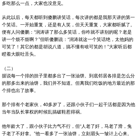
多吃那么一点，大家也没意见。
从此以后，每天都听到傻鹏讲笑话，每次讲的都是我那天讲的第一
个笑话。一开始重复，还是有人笑，但天天重复，大家都听腻了。
便有人问傻鹏：“润涛讲了那么多笑话，你咋就不讲别的呢？老是
讲一个烦不烦啊？”但听傻鹏说：“润涛就这一个笑话绝，太他妈的
可笑了！其它的都是胡说八道，搞不懂有啥可笑的！”大家听后都
瞪着大眼吐舌头。
（二）
据说每一个排的担子里都多出了一张油饼。到底邻居各排是怎么分
的那多出来的油饼，我们并不知道。但离我们吃饭的地方最近的那
个排也出了故事。
那个排有个老家伙，40多岁了，还跟小伙子们一起干活都是因为他
当年当队长掌权的时候乱搞破鞋惹得祸。
他年龄大了，跟小伙子比力气不行，但“人老了奸，马老了滑，兔
子老了不好拿。”他一看多了一张油饼，立刻眉头一皱计上心来。