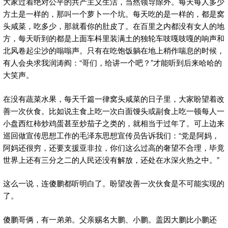
大家过着绝对公平的共产主义生活，当然领导除外。每天每人多少
方土是一样的，那叫一个萝卜一个坑。每天吃的是一样的，都是窝
头咸菜，吃多少，那就看你的肚皮了。在百里之内都没有女人的地
方，每天听到的都是上面车枓里装满土的独轮车吱嘎吱嘎的响声和
北风卷起尘沙的嗡嗡声。只有在吃饱饭躺在地上稍作喘息的时候，
有人会央求我润涛阎：“哥们，给讲一个吧？”才能听到后来哈哈的
大笑声。
在没有蔬菜水果，每天千篇一律窝头咸菜的日子里，大家盼望着改
善一次伙食。比如说主食上吃一次白面馒头或副食上吃一顿每人一
小盘西红柿炒鸡蛋甚至炒茄子之类的，就相当于过年了。可上边来
巡回做宣传思想工作的毛泽东思想宣传员告诉我们：“党是阿妈，
阿妈还很穷，还要支援亚非拉，你们这么过高的奢望不合理，毕竟
世界上还有三分之二的人民还没有解放，还处在水深火热之中。”
这么一说，连傻鹏都听明白了。盼望改善一次伙食是不可能实现的
了。
傻鹏哥俩，有一弟弟。父亲赐名大鹏、小鹏。盖因大鹏比小鹏还