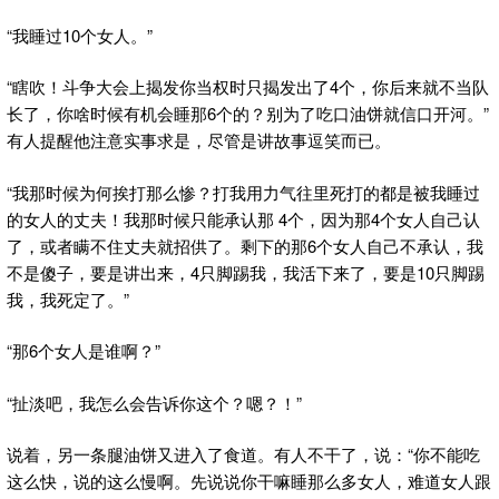
“我睡过10个女人。”
“瞎吹！斗争大会上揭发你当权时只揭发出了4个，你后来就不当队
长了，你啥时候有机会睡那6个的？别为了吃口油饼就信口开河。”
有人提醒他注意实事求是，尽管是讲故事逗笑而已。
“我那时候为何挨打那么惨？打我用力气往里死打的都是被我睡过
的女人的丈夫！我那时候只能承认那 4个，因为那4个女人自己认
了，或者瞒不住丈夫就招供了。剩下的那6个女人自己不承认，我
不是傻子，要是讲出来，4只脚踢我，我活下来了，要是10只脚踢
我，我死定了。”
“那6个女人是谁啊？”
“扯淡吧，我怎么会告诉你这个？嗯？！”
说着，另一条腿油饼又进入了食道。有人不干了，说：“你不能吃
这么快，说的这么慢啊。先说说你干嘛睡那么多女人，难道女人跟