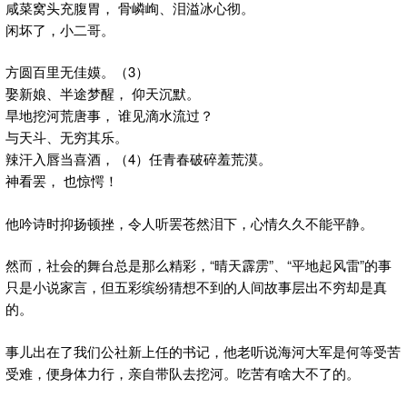
咸菜窝头充腹胃， 骨嶙峋、泪溢冰心彻。
闲坏了，小二哥。
方圆百里无佳嫫。（3）
娶新娘、半途梦醒， 仰天沉默。
旱地挖河荒唐事， 谁见滴水流过？
与天斗、无穷其乐。
辣汗入唇当喜酒，（4）任青春破碎羞荒漠。
神看罢， 也惊愕！
他吟诗时抑扬顿挫，令人听罢苍然泪下，心情久久不能平静。
然而，社会的舞台总是那么精彩，“晴天霹雳”、“平地起风雷”的事
只是小说家言，但五彩缤纷猜想不到的人间故事层出不穷却是真
的。
事儿出在了我们公社新上任的书记，他老听说海河大军是何等受苦
受难，便身体力行，亲自带队去挖河。吃苦有啥大不了的。