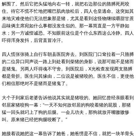
解围了。然后它把头猛地向右一转，就把右边那位的胳膊死死咬
住。待它不慌不忙地把嘴巴肌肉放松后，四人仓皇逃命。这突如其
来地灾难使他们无法想象那是猪，尤其是看到这怪物继续嚼甜甘蔗
品味俩主席宛如什么事都没发生似的。那一幕简直是一方平静如
水；另一方诚惶诚恐。不知眼前这位是个什么东西这么冷静。四人
吓得浑身发抖，后背直冒冷汗。
四人慌张张骑上自行车朝县医院奔去。到医院门口耷拉着一只胳膊
的二位异口同声说一路上到处看到柴猪的身影，说那可能不是猪而
是猪鬼。另两人吓得魂不守舍。到医院后，X光检查发现两支胳膊
都是骨折。医生问其缘由，二位说是被猪咬的。医生不信，更使他
们相信那绝对不是猪而是猪鬼了。
大个子到家后老婆告诉他说其实就是猪咬的。她回忆曾经亲眼看到
邻居家猪咬狗一幕：“一天不知何故邻居的狗咬着猪的屁股，那猪
猛一回头就叼上了狗的后腿。一会儿功夫，那狗就放开嘴嗷嗷惨
叫。原来猪已经把狗腿咬断了。”
她接着说她把这一幕告诉了她爸，她爸愣是不信，就把一块羊骨头