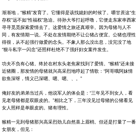
渐渐地，“猴精”发育了。它懂得是该找媳妇的时候了。嚼甘蔗这“生
存权”远不如“性福权”急迫。待孙大爷打起呼噜，它便走东家串西家
寻寻觅觅探索爱情去了。这爱情之旅还真艰辛。因为母猪与人不
同，有发情期一说。不处在发情期绝不让公猪占便宜。公猪也理性
得很，从不起强行做爱的念头。不象人那么没出息，没完没了地
“狠斗私字一闪念”还照样杜绝不了强奸妇女案件发生。
功夫不负有心猪。终於在村东头老焦家找到了爱情。“猴精”还未接
近猪圈，那发情的母猪就兴高采烈地哼起了情歌：“阿哥哦阿妹情
欲鱼深呀，情义已深嗯、嗯、嗯、、。”
俺好友的弟弟当过兵，他说军人的体会是：“三年见不到女人，看
见老母猪都是双眼皮的。”相比之下，三年没见过母猪的公猪看见
女人照样是单眼皮的。猪有理性。
猴精一见到母猪那兴高采烈劲儿自然喜上眉梢。但还是打量了一番
女朋友，但见：