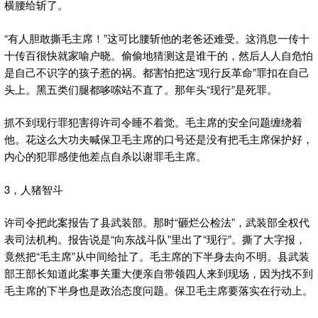
横腰给斩了。
“有人胆敢撕毛主席！”这可比腰斩他的老爸还难受。这消息一传十
十传百很快就家喻户晓。偷偷地猜测这是谁干的，然后人人自危怕
是自己不识字的孩子惹的祸。都害怕把这“现行反革命”罪扣在自己
头上。黑五类们腿都哆嗦站不直了。那年头“现行”是死罪。
抓不到现行罪犯害得许司令睡不着觉。毛主席的安全问题缠绕着
他。花这么大功夫喊保卫毛主席的口号还是没有把毛主席保护好，
内心的犯罪感使他差点自杀以谢罪毛主席。
3，人猪智斗
许司令把此案报告了县武装部。那时“砸烂公检法”，武装部全权代
表司法机构。报告说是“向东战斗队”里出了“现行”。撕了大字报，
竟然把“毛主席”从中间给扯了。毛主席的下半身去向不明。县武装
部王部长知道此案事关重大便亲自带领四人来到现场，因为找不到
毛主席的下半身也是政治态度问题。保卫毛主席要落实在行动上。