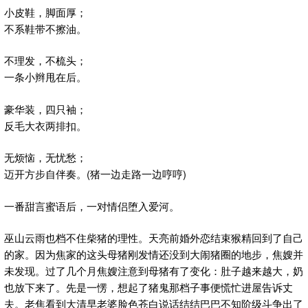
小皮鞋，脚面厚；
不系鞋带不擦油。
不理发，不梳头；
一条小辫甩在后。
豪华装，四只袖；
反毛大衣两排扣。
无烦恼，无忧愁；
迈开方步自伴奏。(猪一边走路一边哼哼)
一番甜言蜜语后，一对情侣堕入爱河。
巫山云雨也档不住柴猪的理性。天亮前婚外恋结束猴精回到了自己
的家。因为焦家的这头母猪刚发情还没到大闹猪圈的地步，焦嫂并
未发现。过了几个月焦嫂注意到母猪有了变化：肚子越来越大，奶
也放下来了。先是一愣，想起了猪鬼那档子事便慌忙进屋告诉丈
夫。老焦看到大清早老婆脸色苍白说话结结巴巴不知阶级斗争出了