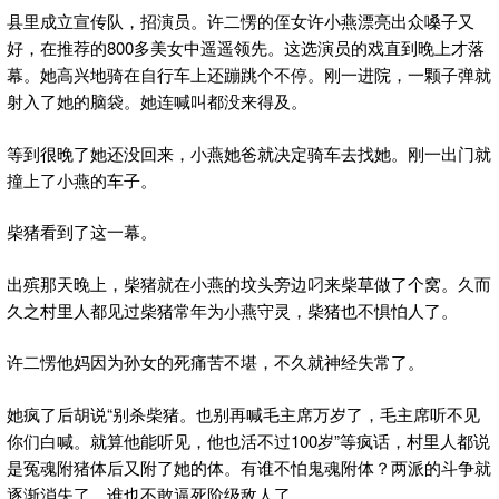
县里成立宣传队，招演员。许二愣的侄女许小燕漂亮出众嗓子又
好，在推荐的800多美女中遥遥领先。这选演员的戏直到晚上才落
幕。她高兴地骑在自行车上还蹦跳个不停。刚一进院，一颗子弹就
射入了她的脑袋。她连喊叫都没来得及。
等到很晚了她还没回来，小燕她爸就决定骑车去找她。刚一出门就
撞上了小燕的车子。
柴猪看到了这一幕。
出殡那天晚上，柴猪就在小燕的坟头旁边叼来柴草做了个窝。久而
久之村里人都见过柴猪常年为小燕守灵，柴猪也不惧怕人了。
许二愣他妈因为孙女的死痛苦不堪，不久就神经失常了。
她疯了后胡说“别杀柴猪。也别再喊毛主席万岁了，毛主席听不见
你们白喊。就算他能听见，他也活不过100岁”等疯话，村里人都说
是冤魂附猪体后又附了她的体。有谁不怕鬼魂附体？两派的斗争就
逐渐消失了。谁也不敢逼死阶级敌人了。