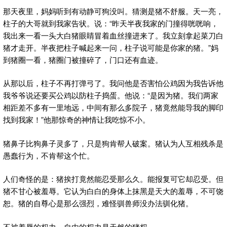
那天夜里，妈妈听到有动静可狗没叫。猜测是猪不舒服。天一亮，
柱子的大哥就到我家告状。说：“昨天半夜我家的门撞得咣咣响，
我出来一看一头大白猪眼睛冒着血丝撞进来了。我立刻拿起菜刀白
猪才走开。半夜把柱子喊起来一问，柱子说可能是你家的猪。”妈
到猪圈一看，猪圈门被撞碎了，门口还有血迹。
从那以后，柱子不再打弹弓了。我问他是否害怕公鸡因为我告诉他
我爷爷说还要买公鸡以防柱子捣蛋。他说：“是因为猪。我们两家
相距差不多有一里地远，中间有那么多院子，猪竟然能导我的脚印
找到我家！”他那惊奇的神情让我吃惊不小。
猪鼻子比狗鼻子灵多了，只是狗肯帮人破案。猪认为人互相残杀是
愚蠢行为，不肯帮这个忙。
人们奇怪的是：猪挨打竟然能忍受那么久。能报复可它却忍受。但
猪不甘心被羞辱。它认为白白的身体上抹黑是天大的羞辱，不可饶
恕。猪的自尊心是那么强烈，难怪驯兽师没办法驯化猪。
不被羞辱的权力、自由的权力是天然的猪权。