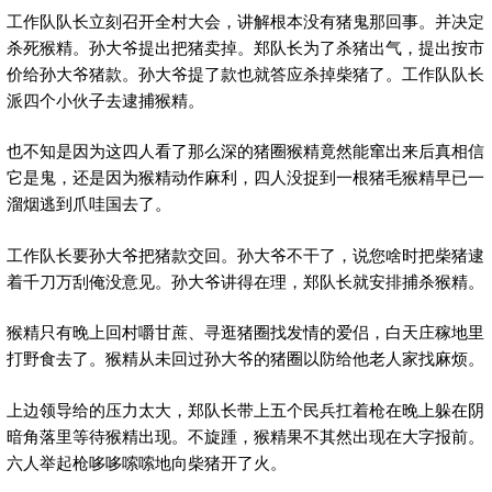
工作队队长立刻召开全村大会，讲解根本没有猪鬼那回事。并决定
杀死猴精。孙大爷提出把猪卖掉。郑队长为了杀猪出气，提出按市
价给孙大爷猪款。孙大爷提了款也就答应杀掉柴猪了。工作队队长
派四个小伙子去逮捕猴精。
也不知是因为这四人看了那么深的猪圈猴精竟然能窜出来后真相信
它是鬼，还是因为猴精动作麻利，四人没捉到一根猪毛猴精早已一
溜烟逃到爪哇国去了。
工作队长要孙大爷把猪款交回。孙大爷不干了，说您啥时把柴猪逮
着千刀万刮俺没意见。孙大爷讲得在理，郑队长就安排捕杀猴精。
猴精只有晚上回村嚼甘蔗、寻逛猪圈找发情的爱侣，白天庄稼地里
打野食去了。猴精从未回过孙大爷的猪圈以防给他老人家找麻烦。
上边领导给的压力太大，郑队长带上五个民兵扛着枪在晚上躲在阴
暗角落里等待猴精出现。不旋踵，猴精果不其然出现在大字报前。
六人举起枪哆哆嗦嗦地向柴猪开了火。