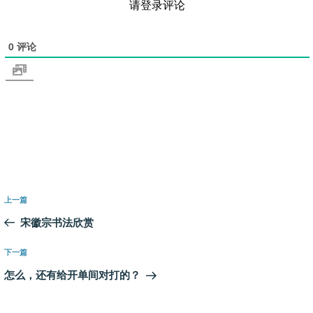
请登录评论
0
评论
文
上
上一篇
章
一
宋徽宗书法欣赏
导
篇
航
文
下
下一篇
章
一
怎么，还有给开单间对打的？
篇
文