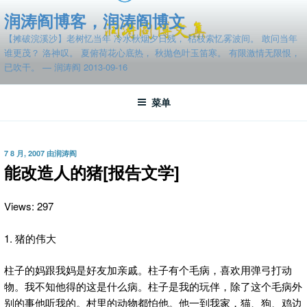
跳
润涛阎博客，润涛阎博文
至
【摊破浣溪沙】老树忆当年 冷水秋烟夕日残， 枯枝索忆雾波间。 敢问当年
内
谁更茂？ 洛神叹。 夏俯荷花心底热， 秋抛色叶玉笛寒。 有限激情无限恨，
容
已吹干。 — 润涛阎 2013-09-16
菜单
发
7 8 月, 2007
由
润涛阎
布
能改造人的猪[报告文学]
于
Views: 297
1. 猪的伟大
柱子的妈跟我妈是好友加亲戚。柱子有个毛病，喜欢用弹弓打动
物。我不知他得的这是什么病。柱子是我的玩伴，除了这个毛病外
别的事他听我的。村里的动物都怕他。他一到我家，猫、狗、鸡边