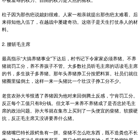
柱子因为那伤疤说媳妇很难。人家一相亲就提出那伤疤太难看。后
来得知他入伍了，在越战中屡建奇功。这痞子是天生打仗杀人的材
料。
2. 腰斩毛主席
最高指示“大搞养猪事业”下达后，村书记下令家家必须养猪。不养
猪就罚工分，养不养孩子不管。大多数社员听毛主席的话读毛主席
的书，多生孩子多养猪。那年头养猪挣工分按肥料算。社员们就往
猪圈里猛倒土，这样一来一头猪比一个壮汉子挣工分不少。
老贫农孙大爷恨透了养猪因为他对来回倒腾土反感，宁肯罚工分。
反正每个工值只有8分钱。但文革一来养不养猪成了是否忠於毛主
席的政治问题。孙大爷就在集市上买到了一头便宜的柴猪。软膜硬
抗，反正毛主席又没讲要养什么猪。
柴猪嘴巴特长跟鳄鱼有一拼。柴猪不怎么吃东西，既不造粪也不长
肉。孙大爷这头柴猪更邪乎，两只大眼炯炯有神；瓜子脸柳叶眉、