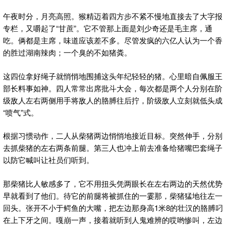
午夜时分，月亮高照。猴精迈着四方步不紧不慢地直接去了大字报
专栏，又嚼起了“甘蔗”。它不管那上面是刘少奇还是毛主席，通
吃。俩都是主席，味道应该差不多。尽管发疯的六亿人认为一个香
的胜过湖南辣肉；一个臭的不如猪粪。
这四位拿好绳子就悄悄地围捕这头年纪轻轻的猪。心里暗自佩服王
部长料事如神。四人常常出席批斗大会，每次都是两个人分别在阶
级敌人左右两侧用手将敌人的胳膊往后拧，阶级敌人立刻就低头成
“喷气”式。
根据习惯动作，二人从柴猪两边悄悄地接近目标。突然伸手，分别
去抓柴猪的左右两条前腿。第三人也冲上前去准备给猪嘴巴套绳子
以防它喊叫让社员们听到。
那柴猪比人敏感多了，它不用扭头凭两眼长在左右两边的天然优势
早就看到了他们。待它的前腿将被抓住的一霎那，柴猪猛地往左一
回头。张开不小于鳄鱼的大嘴，把左边那身高1米8的壮汉的胳膊叼
在上下牙之间。嘎崩一声，接着就听到人鬼难辨的哎哟惨叫，左边