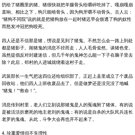
扔给了猪圈里的猪。猪很快就把羊腿骨头给嚼碎吃掉了。嘎崩嘎崩
直响。相比之下，狗只能啃骨头，因为狗牙嚼不动骨头。古人云：
“猪狗不同院”说的就是把猪狗放在一起时猪迟早会烦透了狗的奴性
而怒发冲冠把狗咬死。
四人还是不信那是猪，愣说是见到了猪鬼。不然怎么会一路上到处
都是猪影子。闹猪鬼的消息不径而走，人人毛骨耸然。谈猪色变。
虽然提倡反对封建迷信，但几千年的鬼神怎么能一下子在脑子里去
除？此后，邻村的人进城就绕着这村子走。
武装部长一生气把这四位还给组织部了。正赶上县里成立了个废品
回收站，他们四人上班收废品去了。但是做梦还是没完没了地喊
“猪鬼！”“救命！”。
消息传到村里，老人们立刻说那猪鬼是人的冤魂附了猪体。有的说
是被活活折磨死的地主老刘的鬼魂；有的说是自杀的大队民兵连长
老罗的鬼魂。从此，斗争大会再也开不起来了。
4. 珍重爱情但不失理性