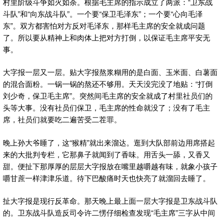
村里阶级斗争如火如荼。根据毛主席的指示成立了两派：“卫东战
斗队”和“向东战斗队”。一个要“保卫毛泽东”；一个要“心向毛泽
东”。双方都害怕对方反对毛泽东，那样毛主席的安全就成问题
了。所以要从精神上和肉体上把对方打倒，以保证毛主席平安无
事。
大字报一层又一层。贴大字报熬浆糊用的是白面、玉米面、白薯面
的混合面粉。一锅一锅的熬还不够用。天天没完没了地贴：“打倒
刘少奇，保卫毛主席”。突然间毛主席的安全就成了村里社员们的
头等大事。没有社员们保卫，毛主席的性命就没了；没有了毛主
席，社员们就要吃二遍苦受二茬罪。
晚上孙大爷睡了，这“猴精”就出来溜达。逛到大队部前边用席搭起
来的大批判专栏，它那鼻子就闻到了香味。用舌头一舔，又香又
甜。便扯下那厚厚的层层大字报放在嘴里越嚼越有味，就象小孩子
嚼甘蔗一样津津乐道。待下巴酸痛时天也快亮了就溜回去睡了。
扯大字报是现行反革命。那天晚上最上面一层大字报是卫东战斗队
的。卫东战斗队造反司令许二愣仔细检查发现“毛主席”三字从中间