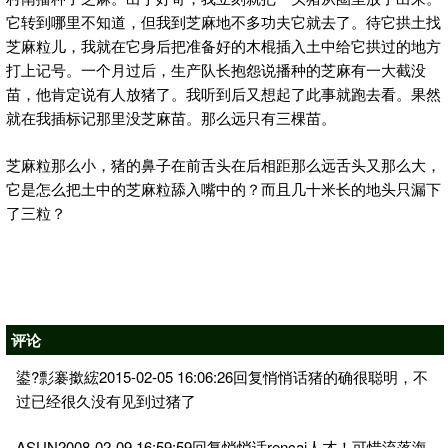
它转到哪里不知道，但我到芝麻地不多功夫它就去了。待它拱土找
芝麻粒儿，我就在它身后把准备好的木棍插入土中给它拱过的地方
打上记号。一个月过后，生产队长抱怨说播种的芝麻有一大截没
苗，他肯定说有人放猪了。我听到后又想起了此事就跑去看。果然
就在我插标记那里没芝麻苗。那么远只有三棵苗。
芝麻粒那么小，猪的鼻子在前舌头在后相距那么远舌头又那么大，
它是怎么把土中的芝麻粒舔入嘴中的？而且几十米长的地头只漏下
了三粒？
评论
鍙?彯褰撳綋2015-02-05 16:06:26回复悄悄话猪的确很聪明，不
过已经很久没有见到过猪了
ASUN2008-02-09 16:59:59回复悄悄话rencai人才！可惜流落海