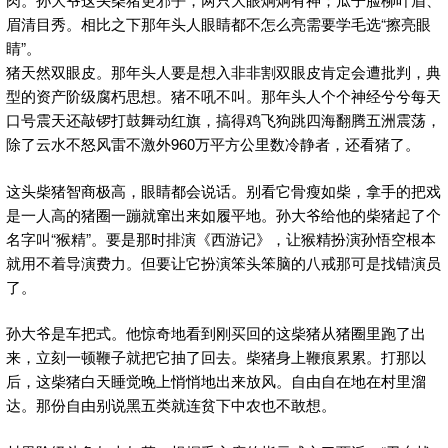
眉清目秀。相比之下那年头人眼睛都不怎么亮需要学毛选“擦亮眼
睛”。
猪天然双眼皮。那年头人要是想入非非割双眼皮肯定会遭批判，典
型的资产阶级腐朽思想。猪不吼不叫。那年头人个个神经兮兮每天
口号震天还敲锣打鼓舞动红旗，搞得鸡飞狗跳四海翻腾五洲震荡，
除了云水不怒风雷不激外960万平方公里数冷静者，还看猪了。
这头柴猪智商极高，眼睛都会说话。别看它骨瘦如柴，拿手的把戏
是一人高的猪圈一蹦就窜出来如履平地。孙大爷给他的柴猪起了个
名字叫“猴精”。要是那时排演《西游记》，让猴精扮演孙悟空根本
就用不着导演费力。但要让它扮演笨头笨脑的八戒那可是找错演员
了。
孙大爷是车把式。他惊奇地看到刚买回的这柴猪从猪圈里跑了出
来，立刻一顿鞭子就把它抽了回去。柴猪身上鞭痕累累。打那以
后，这柴猪白天睡觉晚上悄悄地出来放风。自由自在地在村里溜
达。那份自由别说黑五类就连贫下中农也不敢想。