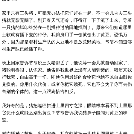
家里只有三头猪，可毫无办法把它们赶在一起。不一会儿功夫三头
猪就无影无踪了。刚开春天气还冷，吓得汗一下子流了出来。导着
一只猪的脚印终於在一刚播种过的田地找到了。原来它们知道哪里
土软就有播下去的种仔。我俯身用手一刨就刨出了黄豆。恐惧万
分，因为那是邻村生产队的大豆地不是放荒野菜地。爷爷不知道邻
村生产队已经播了种。
晚上回家告诉爷爷说三头猪都丢了，他说等一会儿就自动回家了。
猪聪明得很，认识家。他告诉我世界上没有人能驯猪的。猪历来我
行我素，自由高于一切。即使你用最好的食物它也绝不以自由跟你
兑换的。你用什么代价，或者你把它饿死，它也不会为了你而去伤
害别的个体的。这一点跟狗恰恰相反。
我好奇的是，猪把嘴巴拱进土里四寸之深，眼睛根本看不到土里那
它凭什么就能区别出黄豆？爷爷告诉我说猪鼻子能闻到黄豆的味
道。
村南播种了芝麻。出于好奇，我立刻就把一头猪从圈里放了出来。