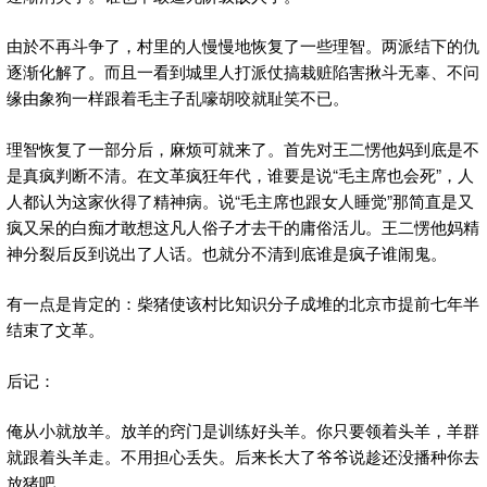
由於不再斗争了，村里的人慢慢地恢复了一些理智。两派结下的仇
逐渐化解了。而且一看到城里人打派仗搞栽赃陷害揪斗无辜、不问
缘由象狗一样跟着毛主子乱嚎胡咬就耻笑不已。
理智恢复了一部分后，麻烦可就来了。首先对王二愣他妈到底是不
是真疯判断不清。在文革疯狂年代，谁要是说“毛主席也会死”，人
人都认为这家伙得了精神病。说“毛主席也跟女人睡觉”那简直是又
疯又呆的白痴才敢想这凡人俗子才去干的庸俗活儿。王二愣他妈精
神分裂后反到说出了人话。也就分不清到底谁是疯子谁闹鬼。
有一点是肯定的：柴猪使该村比知识分子成堆的北京市提前七年半
结束了文革。
后记：
俺从小就放羊。放羊的窍门是训练好头羊。你只要领着头羊，羊群
就跟着头羊走。不用担心丢失。后来长大了爷爷说趁还没播种你去
放猪吧。