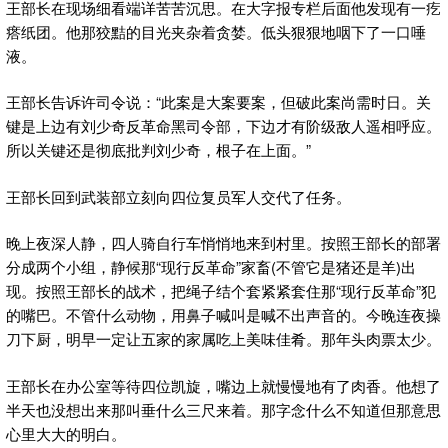
王部长在现场细看端详苦苦沉思。在大字报专栏后面他发现有一疙
瘩纸团。他那狡黠的目光夹杂着贪婪。低头狠狠地咽下了一口唾
液。
王部长告诉许司令说：“此案是大案要案，但破此案尚需时日。关
键是上边有刘少奇反革命黑司令部，下边才有阶级敌人遥相呼应。
所以关键还是彻底批判刘少奇，根子在上面。”
王部长回到武装部立刻向四位复员军人交代了任务。
晚上夜深人静，四人骑自行车悄悄地来到村里。按照王部长的部署
分成两个小组，静候那“现行反革命”家畜(不管它是猪还是羊)出
现。按照王部长的战术，把绳子结个套紧紧套住那“现行反革命”犯
的嘴巴。不管什么动物，用鼻子喊叫是喊不出声音的。今晚连夜操
刀下厨，明早一定让五家的家属吃上美味佳肴。那年头肉票太少。
王部长在办公室等待四位凯旋，嘴边上就慢慢地有了肉香。他想了
半天也没想出来那叫垂什么三尺来着。那字念什么不知道但那意思
心里大大的明白。