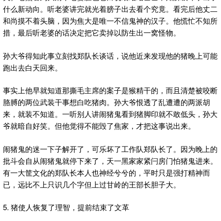
什么新动向。听老婆讲完就光着膀子出去看个究竟。看完后他丈二
和尚摸不着头脑，因为焦大是唯一不信鬼神的汉子。他慌忙不知所
措，最后听老婆的话决定把它卖掉以防生出一窝怪物。
孙大爷得知此事立刻找郑队长谈话，说他近来发现他的猪晚上可能
跑出去白天回来。
事实上他早就知道那撕毛主席的案子是猴精干的，而且清楚被咬断
胳膊的两位武装干事想白吃猪肉。孙大爷恨透了乱遭遭的两派胡
来，就装不知道。一听别人讲闹猪鬼看到猪脚印就不敢低头，孙大
爷就暗自好笑。但他觉得不能毁了焦家，才把这事说出来。
闹猪鬼的迷一下子解开了，可乐坏了工作队郑队长了。因为晚上的
批斗会自从闹猪鬼就停下来了，天一黑家家紧闩房门怕猪鬼进来。
有一大筐文化的郑队长本人也神经兮兮的，平时只是强打精神而
已，远比不上只识几个字但上过甘岭的王部长胆子大。
5. 猪使人恢复了理智，提前结束了文革