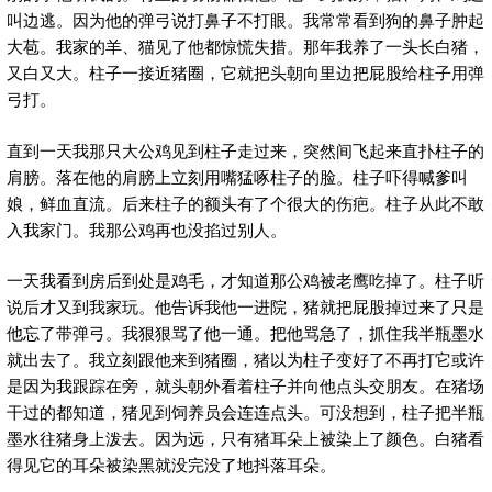
叫边逃。因为他的弹弓说打鼻子不打眼。我常常看到狗的鼻子肿起
大苞。我家的羊、猫见了他都惊慌失措。那年我养了一头长白猪，
又白又大。柱子一接近猪圈，它就把头朝向里边把屁股给柱子用弹
弓打。
直到一天我那只大公鸡见到柱子走过来，突然间飞起来直扑柱子的
肩膀。落在他的肩膀上立刻用嘴猛啄柱子的脸。柱子吓得喊爹叫
娘，鲜血直流。后来柱子的额头有了个很大的伤疤。柱子从此不敢
入我家门。我那公鸡再也没掐过别人。
一天我看到房后到处是鸡毛，才知道那公鸡被老鹰吃掉了。柱子听
说后才又到我家玩。他告诉我他一进院，猪就把屁股掉过来了只是
他忘了带弹弓。我狠狠骂了他一通。把他骂急了，抓住我半瓶墨水
就出去了。我立刻跟他来到猪圈，猪以为柱子变好了不再打它或许
是因为我跟踪在旁，就头朝外看着柱子并向他点头交朋友。在猪场
干过的都知道，猪见到饲养员会连连点头。可没想到，柱子把半瓶
墨水往猪身上泼去。因为远，只有猪耳朵上被染上了颜色。白猪看
得见它的耳朵被染黑就没完没了地抖落耳朵。