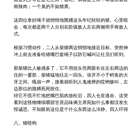
南辣肉；一个臭的不如猪粪。
这四位拿好绳子就悄悄地围捕这头年纪轻轻的猪。心里暗
会，每次都是两个人分别在阶级敌人左右两侧用手将敌人
式。
根据习惯动作，二人从柴猪两边悄悄地接近目标。突然伸
冲上前去准备给猪嘴巴套绳子以防它喊叫让社员们听到。
那柴猪比人敏感多了，它不用扭头凭两眼长在左右两边的
住的一霎那，柴猪猛地往左一回头。张开不小于鳄鱼的大
牙之间。嘎崩一声，接着就听到人鬼难辨的哎哟惨叫，左
边那位的胳膊死死咬住。
待它不慌不忙地把嘴巴肌肉放松后，四人仓皇逃命。这突
看到这怪物继续嚼甜甘蔗品味俩主席宛如什么事都没发生
惶诚恐。不知眼前这位是个什么东西这么冷静。四人吓得
八。猪咬狗