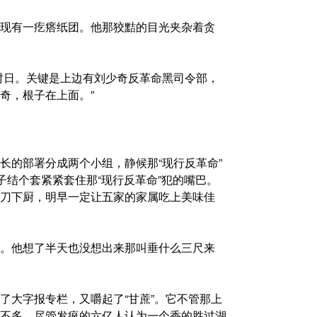
现有一疙瘩纸团。他那狡黠的目光夹杂着贪
时日。关键是上边有刘少奇反革命黑司令部，
奇，根子在上面。”
长的部署分成两个小组，静候那“现行反革命”
子结个套紧紧套住那“现行反革命”犯的嘴巴。
刀下厨，明早一定让五家的家属吃上美味佳
。他想了半天也没想出来那叫垂什么三尺来
了大字报专栏，又嚼起了“甘蔗”。它不管那上
不多。尽管发疯的六亿人认为一个香的胜过湖