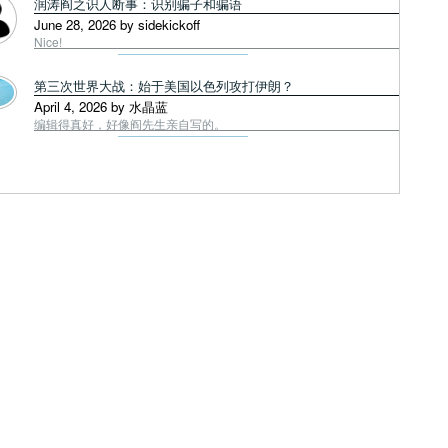
润涛阎之识人断事：识别骗子和骗语
June 28, 2026 by sidekickoff
Nice!
第三次世界大战：始于美国以色列攻打伊朗？
April 4, 2026 by 水晶蓝
编辑得真好，好像阎先生亲自写的。