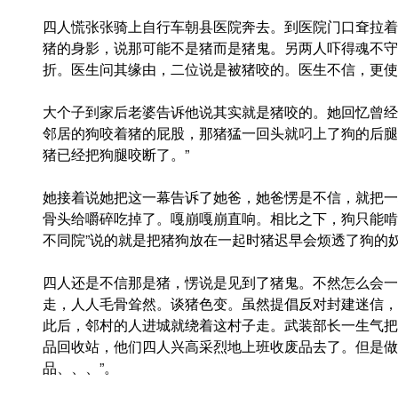
四人慌张张骑上自行车朝县医院奔去。到医院门口耷拉着
猪的身影，说那可能不是猪而是猪鬼。另两人吓得魂不守
折。医生问其缘由，二位说是被猪咬的。医生不信，更使
大个子到家后老婆告诉他说其实就是猪咬的。她回忆曾经
邻居的狗咬着猪的屁股，那猪猛一回头就叼上了狗的后腿
猪已经把狗腿咬断了。”
她接着说她把这一幕告诉了她爸，她爸愣是不信，就把一
骨头给嚼碎吃掉了。嘎崩嘎崩直响。相比之下，狗只能啃
不同院”说的就是把猪狗放在一起时猪迟早会烦透了狗的
四人还是不信那是猪，愣说是见到了猪鬼。不然怎么会一
走，人人毛骨耸然。谈猪色变。虽然提倡反对封建迷信，
此后，邻村的人进城就绕着这村子走。武装部长一生气把
品回收站，他们四人兴高采烈地上班收废品去了。但是做梦
品、、、”。