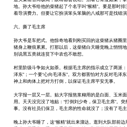
地。孙大爷给他的柴猪起了个名字叫“猴精”。要是那时
着导演费力。但要让它扮演笨头笨脑的八戒那可是找错演
六。撕了毛主席
孙大爷是车把式。他惊奇地看到刚买回的这柴猪从猪圈里
猪身上鞭痕累累。打那以后，这柴猪白天睡觉晚上悄悄地
别说黑五类就连贫下中农也不敢想。
村里阶级斗争如火如荼。根据毛主席的指示成立了两派：“
泽东”；一个要“心向毛泽东”。双方都害怕对方反对毛泽
神上和肉体上把对方打倒，以保证毛主席平安无事。
大字报一层又一层。贴大字报熬浆糊用的是白面、玉米面
用。天天没完没了地贴：“打倒刘少奇，保卫毛主席”。
事。没有社员们保卫，毛主席的性命就没了；没有了毛主
晚上孙大爷睡了，这“猴精”就出来溜达。逛到大队部前