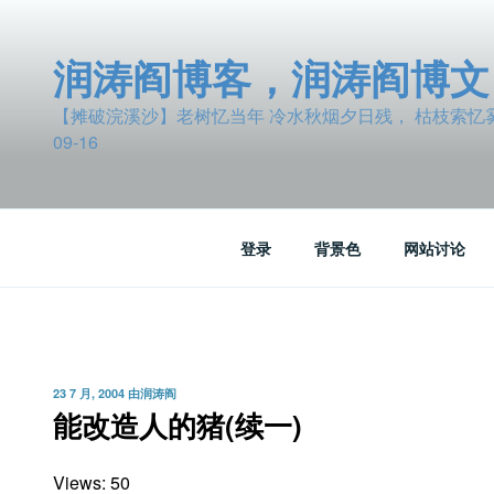
跳
至
润涛阎博客，润涛阎博文
内
容
【摊破浣溪沙】老树忆当年 冷水秋烟夕日残， 枯枝索忆雾波
09-16
登录
背景色
网站讨论
发
23 7 月, 2004
由
润涛阎
布
能改造人的猪(续一)
于
Views: 50