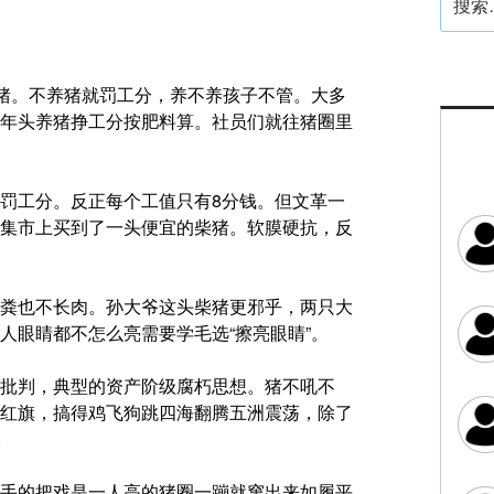
索：
养猪。不养猪就罚工分，养不养孩子不管。大多
年头养猪挣工分按肥料算。社员们就往猪圈里
罚工分。反正每个工值只有8分钱。但文革一
集市上买到了一头便宜的柴猪。软膜硬抗，反
粪也不长肉。孙大爷这头柴猪更邪乎，两只大
人眼睛都不怎么亮需要学毛选“擦亮眼睛”。
批判，典型的资产阶级腐朽思想。猪不吼不
红旗，搞得鸡飞狗跳四海翻腾五洲震荡，除了
。
手的把戏是一人高的猪圈一蹦就窜出来如履平