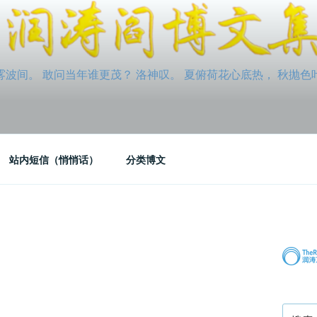
间。 敢问当年谁更茂？ 洛神叹。 夏俯荷花心底热， 秋抛色叶玉笛
站内短信（悄悄话）
分类博文
搜