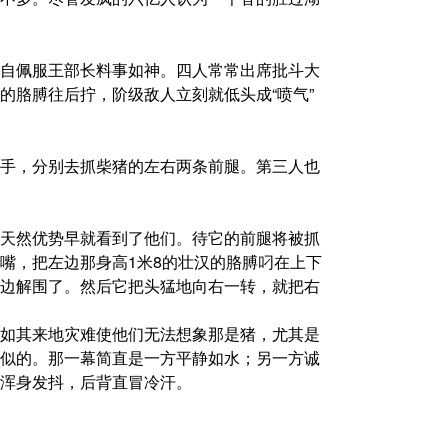
自佩服王部长料事如神。四人常常出席批斗大
的胳膊往后拧，阶级敌人立刻就低头成“喷气”
手，分别去抓柴猪的左右两条前腿。第三人也
天然优势早就看到了他们。待它的前腿将被抓
嘴，把左边那身高1米8的壮汉的胳膊叼在上下
边解围了。然后它把头猛地向右一转，就把右
如其来地灾难使他们无法想象那是猪，尤其是
似的。那一幕简直是一方平静如水；另一方诚
浑身发抖，后背直冒冷汗。