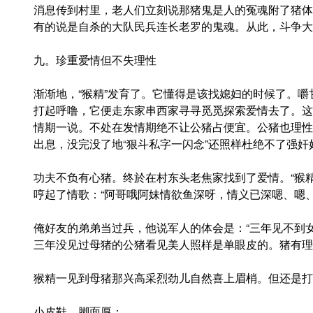
消息传到村里，老人们立刻说那猪鬼是人的冤魂附了猪体
有的说是自杀的大队民兵连长老罗的鬼魂。从此，斗争大
九。珍重爱情但不失理性
渐渐地，“猴精”发育了。它懂得是该找媳妇的时候了。嚼甘
打起呼噜，它便走东家串西家寻寻觅觅探索爱情去了。这
情期一说。不处在发情期绝不让公猪占便宜。公猪也理性
出息，没完没了地“狠斗私字一闪念”还照样杜绝不了强奸
功夫不负有心猪。终於在村东头老焦家找到了爱情。“猴
哼起了情歌：“阿哥哦阿妹情欲鱼深呀，情义已深嗯、嗯、
俺好友的弟弟当过兵，他说军人的体会是：“三年见不到
三年没见过母猪的公猪看见美人照样是单眼皮的。猪有理
猴精一见到母猪那兴高采烈劲儿自然喜上眉梢。但还是打
小皮鞋，脚面厚；