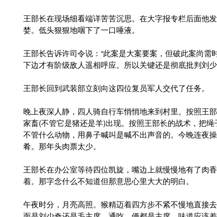
王部长在现场细看端详苦苦沉思。在大字报专栏后面他发
婪。低头狠狠地咽下了一口唾液。
王部长告诉许司令说：“此案是大案要案，但破此案尚需
下边才有阶级敌人遥相呼应。所以关键还是彻底批判刘少
王部长回到武装部立刻向这四位复员军人交代了任务。
晚上夜深人静，四人骑自行车悄悄地来到村里。按照王部
家畜(不管它是猪还是羊)出现。按照王部长的战术，把绳
不管什么动物，用鼻子喊叫是喊不出声音的。今晚连夜操
肴。那年头肉票太少。
王部长在办公室等待四位凯旋，嘴边上就慢慢地有了肉香
着。那字念什么不知道但那意思心里大大的明白。
午夜时分，月亮高照。猴精迈着四方步不紧不慢地直接去
面是刘少奇还是毛主席，通吃。俩都是主席，味道应该差