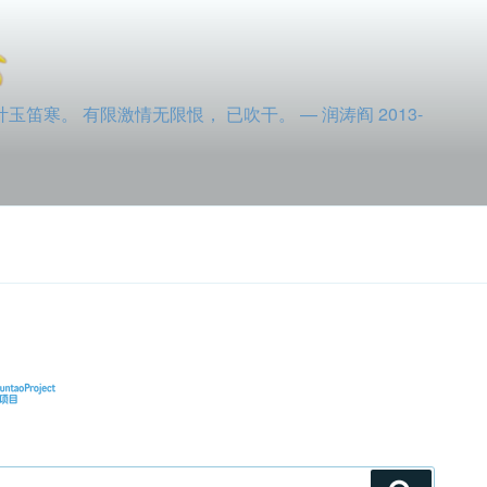
寒。 有限激情无限恨， 已吹干。 — 润涛阎 2013-