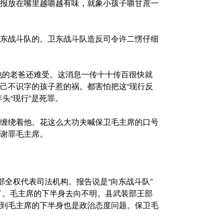
报放在嘴里越嚼越有味，就象小孩子嚼甘蔗一
东战斗队的。卫东战斗队造反司令许二愣仔细
斩他的老爸还难受。这消息一传十十传百很快就
己不识字的孩子惹的祸。都害怕把这“现行反
头“现行”是死罪。
缠绕着他。花这么大功夫喊保卫毛主席的口号
谢罪毛主席。
部全权代表司法机构。报告说是“向东战斗队”
扯了。毛主席的下半身去向不明。县武装部王部
到毛主席的下半身也是政治态度问题。保卫毛