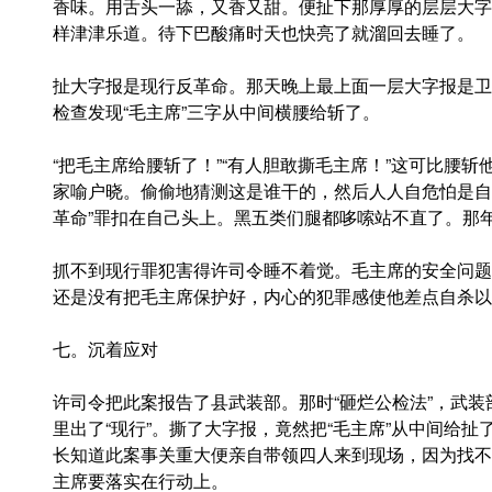
香味。用舌头一舔，又香又甜。便扯下那厚厚的层层大字
样津津乐道。待下巴酸痛时天也快亮了就溜回去睡了。
扯大字报是现行反革命。那天晚上最上面一层大字报是卫
检查发现“毛主席”三字从中间横腰给斩了。
“把毛主席给腰斩了！”“有人胆敢撕毛主席！”这可比腰
家喻户晓。偷偷地猜测这是谁干的，然后人人自危怕是自
革命”罪扣在自己头上。黑五类们腿都哆嗦站不直了。那年
抓不到现行罪犯害得许司令睡不着觉。毛主席的安全问题
还是没有把毛主席保护好，内心的犯罪感使他差点自杀以
七。沉着应对
许司令把此案报告了县武装部。那时“砸烂公检法”，武装
里出了“现行”。撕了大字报，竟然把“毛主席”从中间给
长知道此案事关重大便亲自带领四人来到现场，因为找不
主席要落实在行动上。