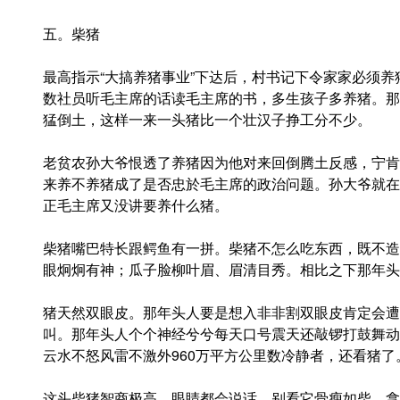
五。柴猪
最高指示“大搞养猪事业”下达后，村书记下令家家必须
数社员听毛主席的话读毛主席的书，多生孩子多养猪。那
猛倒土，这样一来一头猪比一个壮汉子挣工分不少。
老贫农孙大爷恨透了养猪因为他对来回倒腾土反感，宁肯
来养不养猪成了是否忠於毛主席的政治问题。孙大爷就在
正毛主席又没讲要养什么猪。
柴猪嘴巴特长跟鳄鱼有一拼。柴猪不怎么吃东西，既不造
眼炯炯有神；瓜子脸柳叶眉、眉清目秀。相比之下那年头
猪天然双眼皮。那年头人要是想入非非割双眼皮肯定会遭
叫。那年头人个个神经兮兮每天口号震天还敲锣打鼓舞动
云水不怒风雷不激外960万平方公里数冷静者，还看猪了
这头柴猪智商极高，眼睛都会说话。别看它骨瘦如柴，拿