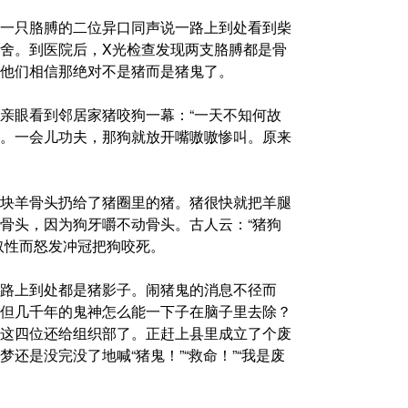
一只胳膊的二位异口同声说一路上到处看到柴
舍。到医院后，X光检查发现两支胳膊都是骨
他们相信那绝对不是猪而是猪鬼了。
亲眼看到邻居家猪咬狗一幕：“一天不知何故
。一会儿功夫，那狗就放开嘴嗷嗷惨叫。原来
块羊骨头扔给了猪圈里的猪。猪很快就把羊腿
骨头，因为狗牙嚼不动骨头。古人云：“猪狗
奴性而怒发冲冠把狗咬死。
路上到处都是猪影子。闹猪鬼的消息不径而
但几千年的鬼神怎么能一下子在脑子里去除？
这四位还给组织部了。正赶上县里成立了个废
还是没完没了地喊“猪鬼！”“救命！”“我是废