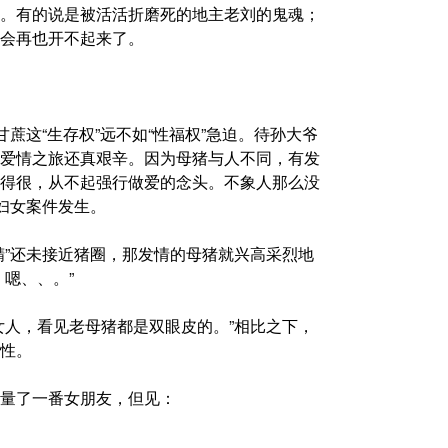
。有的说是被活活折磨死的地主老刘的鬼魂；
会再也开不起来了。
蔗这“生存权”远不如“性福权”急迫。待孙大爷
爱情之旅还真艰辛。因为母猪与人不同，有发
得很，从不起强行做爱的念头。不象人那么没
妇女案件发生。
精”还未接近猪圈，那发情的母猪就兴高采烈地
嗯、、。”
女人，看见老母猪都是双眼皮的。”相比之下，
性。
量了一番女朋友，但见：