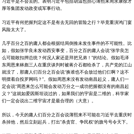
习近平是不会去的。表明习近平包括胡温也担心薄熙来周永康徐才
厚等集团发动政变或军事行动。
习近平有何把握判定这不是有去无回的冒险之行？毕竟重演鸿门宴
风险太大了。
几乎百分之百的庸人都会根据结局倒推未发生事件的不可能性。比
如，假如张学良未发动西安事变，百分之百的庸人会说“张学良怎
么可能敢扣押总统？何况人家还是拜把兄弟！”的结论。假如毛泽
东周恩来林彪三人在重庆谈判时被蒋介石都给杀了，共产党的江山
就没了，那庸人们百分之百会说“换谁也不会放过他们仨啊？这不
明摆着自投罗网吗？”。假如周恩来没有发动南昌起义，庸人们一
定会说“周恩来怎么可能会发动万分之一成功把握都没有的南昌起
义？”这就如爱因斯坦说过的，如果我们的宇宙是二维的，科学家
们一定会说出二维宇宙才是最合理的（大意）。
所以，今天的庸人们百分之百会说薄熙来不可能在习近平去重庆时
杀掉他，然后立刻起兵，打出”杀贪官、争民权“的旗号号令天下。