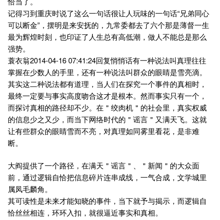
恰当了。
记得习到重庆时说了这么一句话很让人玩味的一句话“兄弟同心
可以断金”，摆明是来安抚的，九常委都去了六个那是薄督一生
最为辉煌时刻，也印证了人生总有高低潮，做人不能总是那么
强势。
蓑衣翁2014-04-16 07:41:24回复悄悄话有一种说法叫真理往往
掌握在少数人的手里，还有一种说法叫群众的眼睛是雪亮滴。
其实这二种说法都有道理，当人们在探究一个事件的真相时，
最终一定要与事实高度吻合这才是根本。然而事实只有一个，
而探讨真相的路径却不少。在＂绞肉机＂的社会里，真实权威
的信息少之又少，而当下网络时代的＂谣言＂又满天飞。这就
让有些群众的眼睛雪而不亮，对真理如同雾里看花，是非难
断。
大阎提供了一个路径，在满天＂谣言＂、＂新闻＂的大众面
前，通过逻辑自恰把信息碎片连串成线，一气合成，文学城里
属凤毛麟角。
其可读性是未来才能知晓的事件，当下就予与揭示，而逻辑自
恰丝丝相连，环环入扣，就很逼近事实和真相。