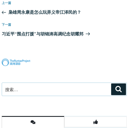
上
上一篇
章
一
枭雄周永康是怎么玩弄义帝江泽民的？
导
篇
航
文
下
下一篇
章
一
习近平“围点打援”与胡锦涛高调纪念胡耀邦
篇
文
章
搜
搜
索
索：