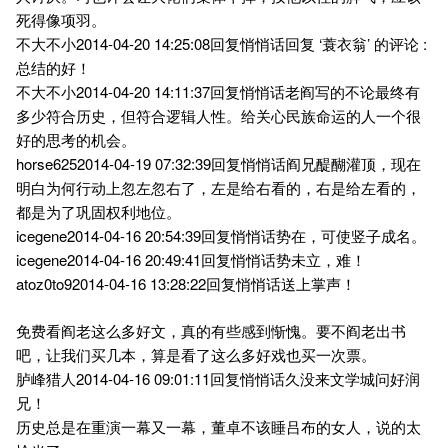
死得像项羽。
不大不小2014-04-20 14:25:08回复悄悄话回复 ‘蓑衣翁’ 的评论 :
总结的好！
不大不小2014-04-20 14:11:37回复悄悄话老阎写的不论最终有
多少符合历史，但符合逻辑人性。给关心民族命运的人一个很
好的思考的机会。
horse6252014-04-19 07:32:39回复悄悄话阎兄醍醐灌顶，现在
明白为何行动上忽左忽右了，左是给右看的，右是给左看的，
都是为了巩固权利地位。
icegene2014-04-16 20:54:39回复悄悄话势在，可使竖子成名。
icegene2014-04-16 20:49:41回复悄悄话势未立，难！
atoz0to92014-04-16 13:28:22回复悄悄话送上掌声！
免费看阎老这么多好文，真的有些感到惭愧。要不阎老出书
吧，让我们买几本，算是看了这么多好戏也买一次票。
胪峰猎人2014-04-16 09:01:11回复悄悄话久没来文学城问好润
兄！
历史总是在重演一幕又一幕，董卓不该睡吕布的女人，说的太