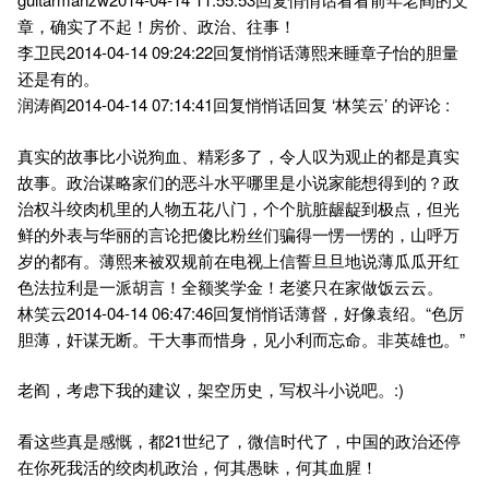
章，确实了不起！房价、政治、往事！
李卫民2014-04-14 09:24:22回复悄悄话薄熙来睡章子怡的胆量
还是有的。
润涛阎2014-04-14 07:14:41回复悄悄话回复 ‘林笑云’ 的评论 :
真实的故事比小说狗血、精彩多了，令人叹为观止的都是真实
故事。政治谋略家们的恶斗水平哪里是小说家能想得到的？政
治权斗绞肉机里的人物五花八门，个个肮脏龌龊到极点，但光
鲜的外表与华丽的言论把傻比粉丝们骗得一愣一愣的，山呼万
岁的都有。薄熙来被双规前在电视上信誓旦旦地说薄瓜瓜开红
色法拉利是一派胡言！全额奖学金！老婆只在家做饭云云。
林笑云2014-04-14 06:47:46回复悄悄话薄督，好像袁绍。“色厉
胆薄，奸谋无断。干大事而惜身，见小利而忘命。非英雄也。”
老阎，考虑下我的建议，架空历史，写权斗小说吧。:)
看这些真是感慨，都21世纪了，微信时代了，中国的政治还停
在你死我活的绞肉机政治，何其愚昧，何其血腥！