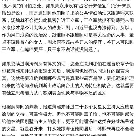
“鬼不灵”的可怕之处。如果周永康没有“占谷开来便宜”（谷开来原
话如是说），而是通过睡他们圈子里的公共情妇汤灿来跟薄熙来联
系，汤灿就不会把如此机密告诉王立军，王立军就抓不到薄熙来周
永康徐才厚令计划等人的政变计划，习近平也没办法得到。所以，
作为风口浪尖的政治家，跟谁睡不跟谁睡可是事关性命的大事。董
卓不该睡吕布的女人，周永康不该占谷开来的便宜，谷开来可以睡
王立军，但嘴巴要严，只干事不说话就没问题了。
如果您读过润涛阎所有博文的话，您会注意到哪怕在谣言说章子怡
也被薄熙来睡过的报道出来后，润涛阎也没有认同这样的谣言为
真。这就需要准确判断哪些谣言是真哪些谣言是假，要把逻辑推理
出来的结论与准确判断出政治舞台上的人物特征相吻合。这就需要
有独立思考能力从而鉴别表面现象与事物本质的区别。
根据润涛阎的判断，报道薄熙来睡过二十多个女星女主持人应该是
徐明的交待，可靠性极大。但他不可能睡章子怡，也不可能睡那位
给他在法国别墅当主人的姜丰，更不可能睡汤唯这类在好莱坞呆过
的女星。就是谷开来，打从她跟海伍德同居后，薄熙来再也不会碰
她一次，导致谷开来把王立军的皮鞋拿到家让他吃醋。