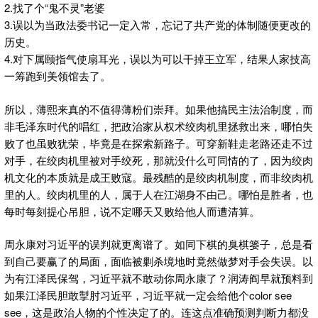
2.找了个“鬼不灵”老婆
3.误以为当政法委书记一定入常，忘记了共产党的体制随便更改的
历史。
4.对下属颐指气使扇耳光，误以为可以干掉王立军，结果人家技高
一筹跑到美领馆去了。
所以，薄熙来真的不值得薄粉们崇拜。如果他搞民主法治制度，而
非毛泽东时代的唱红，把政治家从权术绞肉机里拯救出来，哪怕失
败了也虽败犹荣，毕竟是在探索新路子。可穿新鞋走老路还走不过
对手，在绞肉机里被对手绞死，那就没什么可同情的了，因为绞肉
机文化的本质就是成王败寇。最残酷的是绞肉机制度，而非绞肉机
里的人。绞肉机里的人，属于人在江湖身不由己。哪怕是胜者，也
每时每刻提心吊胆，说不定哪天又败给他人而遭清算。
周永康对习近平的误判就更离谱了。如同下棋的臭棋篓子，总是看
到自己要赢了的局面，面临被剿杀境地时竟然做梦对手会失误。以
为有江泽民保驾，习近平就不敢动你周永康了？润涛阎早就预料到
如果江泽民胆敢掣肘习近平，习近平就一定会给他个color see
see，这是政治人物的个性决定了的。连这点准确预测判断力都没