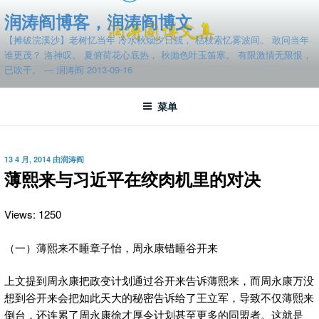
跳
润涛阎博客，润涛阎博文
至
【摊破浣溪沙】老树忆当年 冷水秋烟夕日残， 枯枝索忆雾波间。 敢问当年
内
谁更茂？ 洛神叹。 夏俯荷花心底热， 秋抛色叶玉笛寒。 有限激情无限恨，
容
已吹干。 — 润涛阎 2013-09-16
菜单
发
13 4 月, 2014
由
润涛阎
布
薄熙来与习近平在绞肉机里的对决
于
Views: 1250
（一）薄熙来不睡章子怡，周永康错睡谷开来
上文提到周永康把政变计划通过谷开来告诉薄熙来，而周永康万没
想到谷开来会把如此天大的秘密告诉给了王立军，导致不仅薄熙来
倒台，还连累了周永康徐才厚令计划甚至更多的同盟者。
这就是