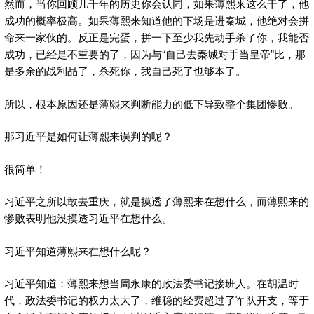
然而，当你回顾几千年的历史你会认同，如果薄熙来这么干了，他
成功的概率极高。如果薄熙来知道他的下场是进秦城，他绝对会拼
命来一家伙的。反正是完蛋，拼一下至少我先动手杀了你，我能否
成功，已经是不重要的了，因为与“自己去秦城对手当皇帝”比，那
是多余的战利品了，杀死你，我自己死了也够本了。
所以，根本原因还是薄熙来判断能力的低下导致整个集团惨败。
那习近平是如何让薄熙来误判的呢？
很简单！
习近平之所以敢去重庆，就是摸透了薄熙来在想什么，而薄熙来的
惨败表明他没摸透习近平在想什么。
习近平知道薄熙来在想什么呢？
习近平知道：薄熙来想当周永康的政法委书记接班人。在胡温时
代，政法委书记的权力太大了，维稳的经费超过了军队开支，等于