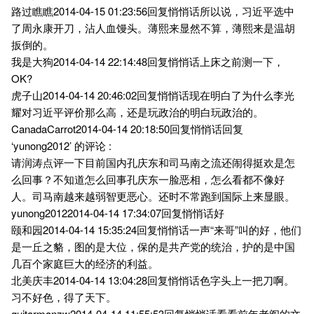
路过瞧瞧2014-04-15 01:23:56回复悄悄话所以说，习近平选中
了周永康开刀，沾人血馒头。薄熙来显然不算，薄熙来是温胡
扳倒的。
我是大狗2014-04-14 22:14:48回复悄悄话上床之前测一下，
OK?
虎子山2014-04-14 20:46:02回复悄悄话现在明白了为什么李光
耀对习近平评价那么高，还是玩政治的明白玩政治的。
CanadaCarrot2014-04-14 20:18:50回复悄悄话回复
‘yunong2012’ 的评论 :
请润涛点评一下目前国内孔庆东和司马南之流还闹得挺欢是怎
么回事？不知道怎么回事孔庆东一脸恶相，怎么看都不像好
人。司马南越来越弱智更恶心。还时不常跑到国际上来显眼。
yunong20122014-04-14 17:34:07回复悄悄话好
颐和园2014-04-14 15:35:24回复悄悄话一声“来哥”叫的好，他们
是一丘之貉，图的是大位，保的是共产党的统治，护的是中国
几百个家庭巨大的经济的利益。
北美庆丰2014-04-14 13:04:28回复悄悄话色字头上一把刀啊。
习不好色，得了天下。
guitarmanzw2014-04-14 11:55:53回复悄悄话看看前年老阎的文