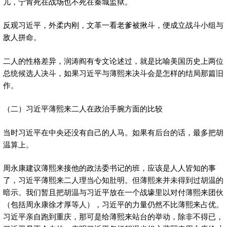
儿，宁肯死在战场也不死在秦城监狱。
反观习近平，外柔内刚，文革一看老爹被揪斗，便成立战斗小组与
敌人拼命。
二人的性格差异，润涛阎有专文论述过，就是比喻美国历史上两位
总统候选人决斗，如果习近平与薄熙来决斗会是怎样的结局那篇旧
作。
（二）习近平薄熙来二人在政治手腕方面的比较
当时习近平在中央还没有自己的人马。如果有后台的话，最多把胡
温算上。
周永康建议薄熙来接他的政法委书记的班，应该是人人皆知的事
了，习近平薄熙来二人理当心知肚明。但薄熙来并未得到过胡温的
暗示。我们暂且把胡温与习近平放在一个战壕里以对付薄熙来团伙
（包括周永康徐才厚等人），习近平的力量仍然不比薄熙来占优。
习近平亲自跑到重庆，那可是给薄熙来站台的举动，除非不得已，