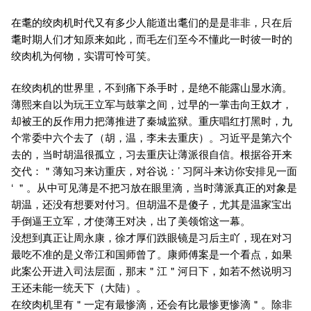
在耄的绞肉机时代又有多少人能道出耄们的是是非非，只在后
耄时期人们才知原来如此，而毛左们至今不懂此一时彼一时的
绞肉机为何物，实谓可怜可笑。
在绞肉机的世界里，不到痛下杀手时，是绝不能露山显水滴。
薄熙来自以为玩王立军与鼓掌之间，过早的一掌击向王奴才，
却被王的反作用力把薄推进了秦城监狱。重庆唱红打黑时，九
个常委中六个去了（胡，温，李未去重庆）。习近平是第六个
去的，当时胡温很孤立，习去重庆让薄派很自信。根据谷开来
交代：＂薄知习来访重庆，对谷说：’ 习阿斗来访你安排见一面
‘ ＂。从中可见薄是不把习放在眼里滴，当时薄派真正的对象是
胡温，还没有想要对付习。但胡温不是傻子，尤其是温家宝出
手倒逼王立军，才使薄王对决，出了美领馆这一幕。
没想到真正让周永康，徐才厚们跌眼镜是习后主吖，现在对习
最吃不准的是义帝江和国师曾了。康师傅案是一个看点，如果
此案公开进入司法层面，那末＂江＂河日下，如若不然说明习
王还未能一统天下（大陆）。
在绞肉机里有＂一定有最惨滴，还会有比最惨更惨滴＂。除非