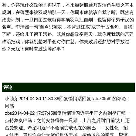
有，你还玩什么政治？再说了，本来愿赌服输乃政治角斗场之基本
规则，在薄熙来被双规的那一天，你周永康就该自我了断。既然有
政变计划，一旦四面楚歌就得学项羽乌江自刎，也留得个男子汉的
名声。李清照一句“至今思项羽，不肯过江东”成了千古名句。自我
了断，还给儿子留了活路。既然你想政变翻天，玩你死我活的宫廷
政治把戏，你就别想对手会对你仁慈。你失败后还梦想对手放过
你？天底下何时有过这等好事？
评论
小萌芽2014-04-30 11:30:36回复悄悄话回复 ‘atoz0to9’ 的评论 :
同感
zbs2014-04-22 17:37:45回复悄悄话习近平坐正之前到坐正那一
点特象奥巴马：之前安静得像一只猫，上台之后到‘目前’为止还
蛮受欢迎。希望习近平不会演变成现在的奥巴－－女性化，招
人讨厌。习也许会让大佬们集体干掉，按他以往的脾气，应该