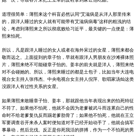
道理很简单：薄熙来这个科盲必然认同“艾滋病是从洋人那里传来
的，跟洋人睡过的女人就有可能带有艾滋病病毒”这样的粗浅的结
论，考虑到薄熙来之所以彻底败给习近平，最关键的一点便是：薄
熙来怕死。
所以，凡是跟洋人睡过的女人或者在海外呆过的女星，薄熙来都会
敬而远之。上面提到的章子怡，早就有跟洋人男朋友在沙滩裸体照
片，薄熙来绝不可能碰章子怡的。姜丰的前夫就是洋人，薄熙来绝
对不会碰她的。所以，薄熙来睡过的都是土包子，比如当年大连电
视台女主持人张伟杰、中央电视台女主持人倪萍、歌唱家汤灿这类
没跟洋人有过性关系的女星。
如果薄熙来敢睡章子怡、姜丰，那就跟他当年表现出来的怕死特征
不符了。如果他不怕死，他就不会因为老爹被武斗而连累自己的性
命时不给老爹复仇反而踢老爹肋骨了；如果他不怕死，他就在王立
军要调查谷开来杀人案时便知道对手已经开始动手了，他就会搞军
事暴动，然后北伐。反正是你死我活的拼搏，作为一个不怕死的男