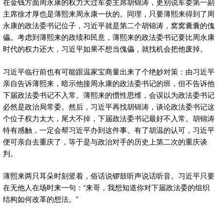
在金钱方面周永康的权力大过军委主席胡锦涛，更别说军委第一副
主席徐才厚也是薄熙来周永康一伙的。同理，只要薄熙来得到了周
永康的政法委书记位子，习近平就是第二个胡锦涛，窝窝囊囊的傀
儡。考虑到薄熙来的政绩和民意，薄熙来的政法委书记要比周永康
时代的权力还大，习近平如果不想当傀儡，就找机会把他废掉。
习近平临行前也有可能跟温家宝商量出来了个绝妙对策：由习近平
亲自告诉薄熙来，暗示他接周永康的政法委书记的班，但不告诉他
下届政法委书记不入常。薄熙来的惯性思维，会误以为政法委书记
必然是政治局常委。然后，习近平再找胡锦涛，谈论政法委书记这
个位子权力太大，尾大不掉，下届政法委书记最好不入常。胡锦涛
特有感触，一定会帮习近平办到这件事。有了胡温的认可，习近平
便可亲自去重庆了，等于是与政治对手的历史上第二次的重庆谈
判。
薄熙来两只耳朵时刻竖着，俗话说锣鼓听声说话听音。习近平只要
在无他人在场时来一句：“来哥，我想知道你对下届政法委的组织
结构如何改革的想法。”