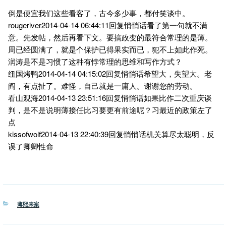
倒是便宜我们这些看客了，古今多少事，都付笑谈中。
rougeriver2014-04-14 06:44:11回复悄悄话看了第一句就不满
意。先发帖，然后再看下文。要搞政变的最符合常理的是薄。
周已经圆满了，就是个保护已得果实而已，犯不上如此作死。
润涛是不是习惯了这种有悖常理的思维和写作方式？
纽国烤鸭2014-04-14 04:15:02回复悄悄话希望大，失望大。老
阎，有点扯了。难怪，自己就是一庸人。谢谢您的劳动。
看山观海2014-04-13 23:51:16回复悄悄话如果比作二次重庆谈
判，是不是说明薄接任比习要更有前途呢？习最近的政策左了
点
kissofwolf2014-04-13 22:40:39回复悄悄话机关算尽太聪明，反
误了卿卿性命
分
薄熙来案
类