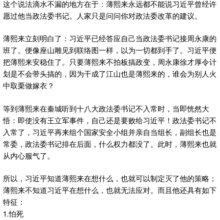
这个说法滴水不漏的地方在于：薄熙来永远都不能说习近平曾经许
愿过他当政法委书记。人家只是问问你对政法委改革的建议。
薄熙来立刻明白了：习近平已经答应自己当政法委书记接周永康的
班了。便像座山雕见到联络图一样，以为一切都到手了。习近平便
把薄熙来安稳住了。只要薄熙来不拍板搞政变，周永康徐才厚令计
划是不会带头搞的，因为干成了江山也是薄熙来的，谁会为别人火
中取栗做嫁衣？
等到薄熙来在秦城听到十八大政法委书记不入常时，当即恍然大
悟：即使没有王立军事件，自己还是要败给习近平！政法委书记不
入常了，习近平再来组个国家安全小组并亲自当组长，副组长也是
常委，政法委书记排在后面，什么权力都没了。此时，薄熙来也就
从内心服气了。
所以，习近平知道薄熙来在想什么，也就可以制定灭了他的策略；
薄熙来不知道习近平在想什么，也就无法应对。而且他还具有如下
特征：
1.怕死