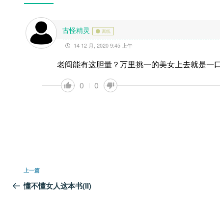
古怪精灵
离线
14 12 月, 2020 9:45 上午
老阎能有这胆量？万里挑一的美女上去就是一
0
0
文
上
上一篇
章
一
懂不懂女人这本书(II)
篇
导
文
航
章