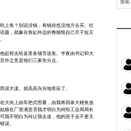
索：
吃上鱼？别说没钱，有钱你也没地方去买。社
话题，就象在鱼缸外边的馋猫恨自己爪子短又
。
他起程去给县里各领导送鱼。半夜由书记和大
言外之意是他们三家先分点。
而误大谋。就高高兴兴地答应了。
在大街上由车把式照看，由我将四条大鲤鱼放
姑娘在厂里满意否我才明白为何给工业局局长
可我不明白为何让我去送，他的侄子去不更天
错误。