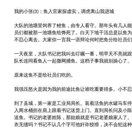
我的小张(3)：鱼入官家探虚实，调虎离山我进城
大队的池塘里饲养了鲤鱼，由专人看守。那年头有几人能
员们都被那一池塘鱼给馋死了。白天下地干活总是以鱼为
不忍心离去。大家你一言我一语辩论何时把鱼分给社员们
一天夜里，大队书记把我叫去叮嘱一番，明早天不亮就跟
队长连同看鱼人一起撒网捕鱼。这档子事我就别操心了。
原来这鱼不是给社员们吃的。
我强压怒火是因为我的前途比鱼让谁吃重要得多。小不忍
到了县城，第一家是工业局局长。装着活鱼的水罐马车停
入两水桶担在肩上跟着书记送货上门。直到局长问及小陈
送鱼。书记的老婆姓陈，那姑娘就是书记老婆娘家人了。
衣无缝吗？书记不认几个字可他奸诈狡猾，决不会犯这种