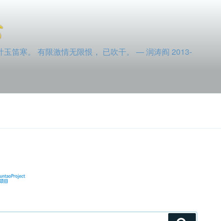
寒。 有限激情无限恨， 已吹干。 — 润涛阎 2013-