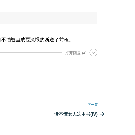
口不怕被当成耍流氓的断送了前程。
打开回复
(4)
下
下一篇
一
读不懂女人这本书(IV)
篇
文
章