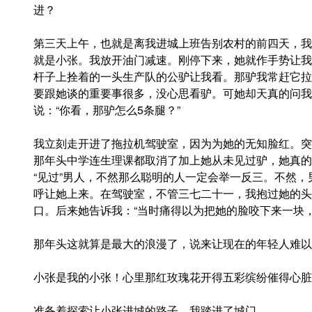
进？
第三天上午，也就是离我进城上班告别农村的前四天，我
就是小张。我放开油门减速。刚停下来，她就作手势让我
杆子上拴着的一头生产队的公驴让我看。那驴我常赶它拉
要跟她谈的重要事很多，没心思看驴。可她却天真的问我：
说：“你看，那驴怎么5条腿？”
我立刻走开进了拖拉机驾驶室，因为为她的无知脸红。突
那年头中学连生理课都取消了加上她从未见过驴，她真的
“见过”男人，不然那么聪明的人一定会举一反三。不然
呼让她上来。在驾驶室，不管三七二十一，我抱过她的头
口。后来她告诉我：“当时痛得以为把她的脸咬下来一块
那年头这就算是最大的浪漫了，说来让现在的年轻人难以
小张是我的小张！心里那红玫瑰花开得五彩缤纷催得心脏
准备着探索让小张进城的路子，我踏进了城门。