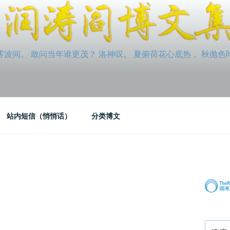
间。 敢问当年谁更茂？ 洛神叹。 夏俯荷花心底热， 秋抛色叶玉笛
站内短信（悄悄话）
分类博文
搜