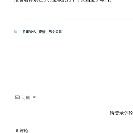
分
往事追忆
、
爱情
、
男女关系
类
订阅
请登录评
5
评论