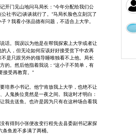
记开门见山地问马局长：“今年分配给我们公
公社书记)谈谈就行了。”马局长脸色立刻沉了
小子？我看小张品德有问题，不适合上大学。
说话。我误以为他是在帮我探索上大学或者让
佻的人，但无论如何应该好好接受贫下中农再
张不是只跟另外的领导睡唯独看不上他。局长
方的。然后他指着我说：“这小子不简单，有
要接受再教育。”
要培养小书记。他宁肯放我上大学，也绝不让
、人鬼换位竟然是一夜之间。我这时才明白：
让我去送鱼。也许是因为只有在这种场合看我
没有得到小张便改变行程先去县委副书记家探
六条鱼差不多满了两桶。