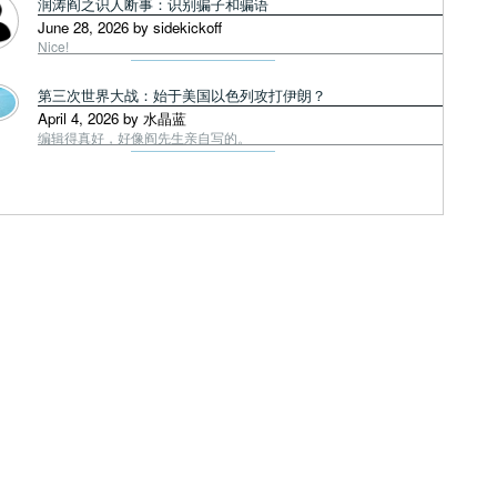
润涛阎之识人断事：识别骗子和骗语
June 28, 2026 by sidekickoff
Nice!
第三次世界大战：始于美国以色列攻打伊朗？
April 4, 2026 by 水晶蓝
编辑得真好，好像阎先生亲自写的。