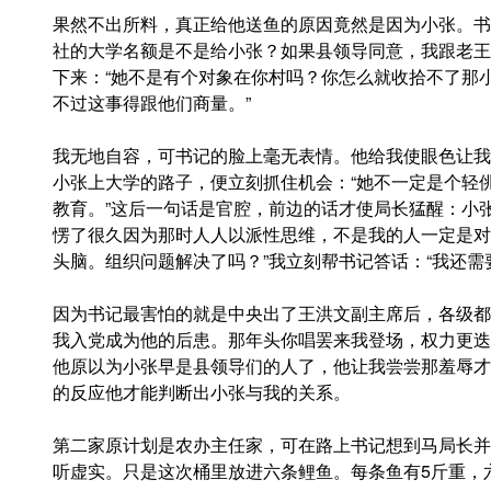
果然不出所料，真正给他送鱼的原因竟然是因为小张。书
社的大学名额是不是给小张？如果县领导同意，我跟老王(
下来：“她不是有个对象在你村吗？你怎么就收拾不了那
不过这事得跟他们商量。”
我无地自容，可书记的脸上毫无表情。他给我使眼色让我
小张上大学的路子，便立刻抓住机会：“她不一定是个轻
教育。”这后一句话是官腔，前边的话才使局长猛醒：小
愣了很久因为那时人人以派性思维，不是我的人一定是对
头脑。组织问题解决了吗？”我立刻帮书记答话：“我还需
因为书记最害怕的就是中央出了王洪文副主席后，各级都
我入党成为他的后患。那年头你唱罢来我登场，权力更迭
他原以为小张早是县领导们的人了，他让我尝尝那羞辱才
的反应他才能判断出小张与我的关系。
第二家原计划是农办主任家，可在路上书记想到马局长并
听虚实。只是这次桶里放进六条鲤鱼。每条鱼有5斤重，