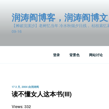
跳
至
润涛阎博客，润涛阎博文
内
容
【摊破浣溪沙】老树忆当年 冷水秋烟夕日残， 枯枝索忆雾波
09-16
登录
背景色
网站讨论
发
17 2 月, 2004
由
润涛阎
布
读不懂女人这本书(III)
于
Views: 332