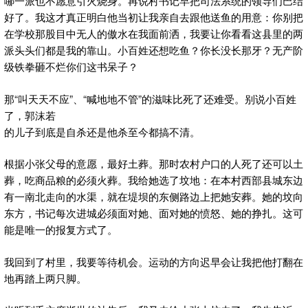
哪一派也不愿意引火烧身。再说村书记早把司法系统的领导们巴结
好了。我这才真正明白他当初让我亲自去跟他送鱼的用意：你别把
在学校那股目中无人的傲水在我面前洒，我要让你看看这县里的两
派头头们都是我的靠山。小百姓还想吃鱼？你长没长那牙？无产阶
级铁拳砸不烂你们这书呆子？
那“叫天天不应”、“喊地地不管”的滋味比死了还难受。别说小百姓
了，郭沫若
的儿子到底是自杀还是他杀至今都搞不清。
根据小张父母的意愿，最好土葬。那时农村户口的人死了还可以土
葬，吃商品粮的必须火葬。我给她选了坟地：在本村西部县城东边
有一南北走向的水渠，就在堤坝的东侧路边上把她安葬。她的坟向
东方，书记每次进城必须面对她、面对她的愤怒、她的挣扎。这可
能是唯一的报复方式了。
我回到了村里，我要等待机会。运动的方向迟早会让我把他打翻在
地再踏上两只脚。