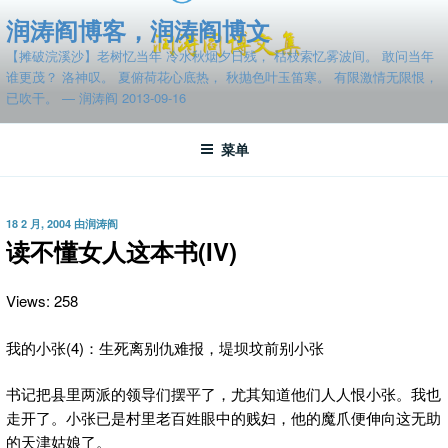
跳
润涛阎博客，润涛阎博文
至
【摊破浣溪沙】老树忆当年 冷水秋烟夕日残， 枯枝索忆雾波间。 敢问当年
内
谁更茂？ 洛神叹。 夏俯荷花心底热， 秋抛色叶玉笛寒。 有限激情无限恨，
容
已吹干。 — 润涛阎 2013-09-16
菜单
发
18 2 月, 2004
由
润涛阎
布
读不懂女人这本书(IV)
于
Views: 258
我的小张(4)：生死离别仇难报，堤坝坟前别小张
书记把县里两派的领导们摆平了，尤其知道他们人人恨小张。我也
走开了。小张已是村里老百姓眼中的贱妇，他的魔爪便伸向这无助
的天津姑娘了。