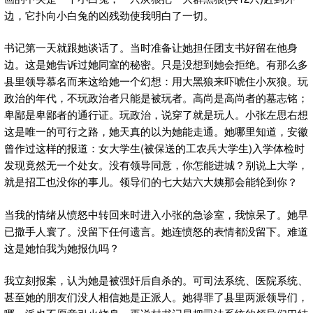
边，它扑向小白兔的凶残劲使我明白了一切。
书记第一天就跟她谈话了。当时准备让她担任团支书好留在他身
边。这是她告诉过她同室的秘密。只是没想到她会拒绝。有那么多
县里领导慕名而来这给她一个幻想：用大黑狼来吓唬住小灰狼。玩
政治的年代，不玩政治者只能是被玩者。高尚是高尚者的墓志铭；
卑鄙是卑鄙者的通行证。玩政治，说穿了就是玩人。小张左思右想
这是唯一的可行之路，她天真的以为她能走通。她哪里知道，安徽
曾作过这样的报道：女大学生(被保送的工农兵大学生)入学体检时
发现竟然无一个处女。没有领导同意，你怎能进城？别说上大学，
就是招工也没你的事儿。领导们的七大姑六大姨那会能轮到你？
当我的情绪从愤怒中转回来时进入小张的急诊室，我惊呆了。她早
已撒手人寰了。没留下任何遗言。她连愤怒的表情都没留下。难道
这是她怕我为她报仇吗？
我立刻报案，认为她是被强奸后自杀的。可司法系统、医院系统、
甚至她的朋友们没人相信她是正派人。她得罪了县里两派领导们，