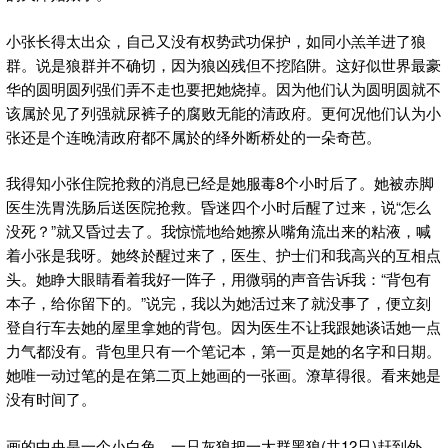
小张长得太出众，自己又没有权势武功保护，如同小羔羊进了狼
群。说是狼群并不确切，因为狼凶残但不挖陷阱。这好似世界最豪
华的圆明圆列强们弄不走也要把她烧掉。因为他们认为圆明圆就不
该属於见了列强就尿裤子的腐败无能的清政府。更何况他们认为小
张还是个连晚清政府都不属於的绎外断桥处的一朵奇芭。
我得知小张住院抢救的消息已经是她服毒8个小时后了。她被赤脚
医生洗胃洗肠后送医院抢救。昏迷四个小时后醒了过来，说“怎么
没死？”就又昏过去了。我惊慌地给她擦从嘴角流出来的粘液，喊
着小张是我呀。她终於醒过来了，医生、护士们和我高兴的互相点
头。她睁大眼睛看着我好一阵子，用微弱的声音告诉我：“背包有
本子，给你留下的。”说完，我以为她活过来了就没事了，便立刻
登自行车去她的屋里拿她的背包。因为医生不让我跟她谈话她一点
力气都没有。背包里只有一个笔记本，第一页是她的名字和日期。
她唯一动过笔的是在第二页上她画的一张画。潦草得很。看来她是
没有时间了。
画的中央是一个小白兔，一只灰狼把一大群黑狼(共12只)赶到外