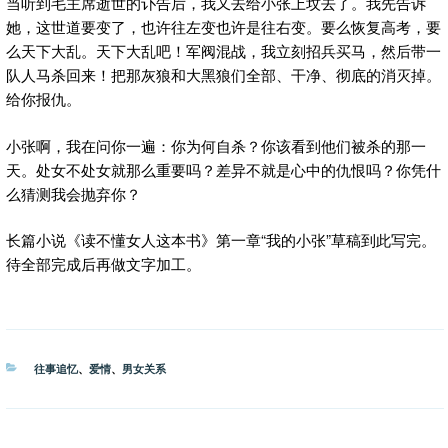
当听到毛主席逝世的讣告后，我又去给小张上坟去了。我先告诉
她，这世道要变了，也许往左变也许是往右变。要么恢复高考，要
么天下大乱。天下大乱吧！军阀混战，我立刻招兵买马，然后带一
队人马杀回来！把那灰狼和大黑狼们全部、干净、彻底的消灭掉。
给你报仇。
小张啊，我在问你一遍：你为何自杀？你该看到他们被杀的那一
天。处女不处女就那么重要吗？差异不就是心中的仇恨吗？你凭什
么猜测我会抛弃你？
长篇小说《读不懂女人这本书》第一章“我的小张”草稿到此写完。
待全部完成后再做文字加工。
分
往事追忆
、
爱情
、
男女关系
类