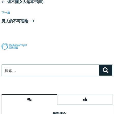
一
读不懂女人这本书(III)
导
篇
航
文
下
下一篇
章
一
男人的不可理喻
篇
文
章
搜
搜
索
索：
最新评论