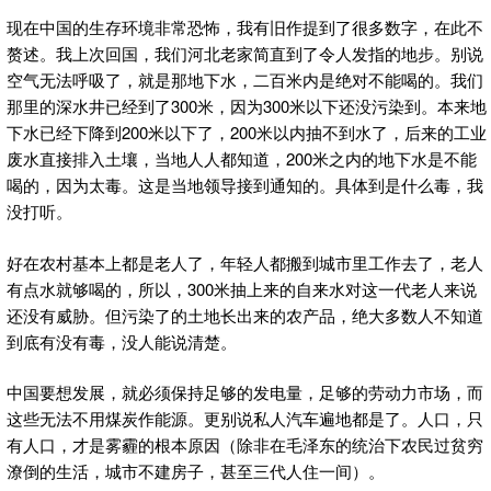
现在中国的生存环境非常恐怖，我有旧作提到了很多数字，在此不
赘述。我上次回国，我们河北老家简直到了令人发指的地步。别说
空气无法呼吸了，就是那地下水，二百米内是绝对不能喝的。我们
那里的深水井已经到了300米，因为300米以下还没污染到。本来地
下水已经下降到200米以下了，200米以内抽不到水了，后来的工业
废水直接排入土壤，当地人人都知道，200米之内的地下水是不能
喝的，因为太毒。这是当地领导接到通知的。具体到是什么毒，我
没打听。
好在农村基本上都是老人了，年轻人都搬到城市里工作去了，老人
有点水就够喝的，所以，300米抽上来的自来水对这一代老人来说
还没有威胁。但污染了的土地长出来的农产品，绝大多数人不知道
到底有没有毒，没人能说清楚。
中国要想发展，就必须保持足够的发电量，足够的劳动力市场，而
这些无法不用煤炭作能源。更别说私人汽车遍地都是了。人口，只
有人口，才是雾霾的根本原因（除非在毛泽东的统治下农民过贫穷
潦倒的生活，城市不建房子，甚至三代人住一间）。