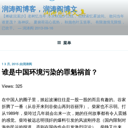
跳
润涛阎博客，润涛阎博文
至
【摊破浣溪沙】老树忆当年 冷水秋烟夕日残， 枯枝索忆雾波间。 敢问当年
内
谁更茂？ 洛神叹。 夏俯荷花心底热， 秋抛色叶玉笛寒。 有限激情无限恨，
容
已吹干。 — 润涛阎 2013-09-16
菜单
发
1 3 月, 2015
由
润涛阎
布
谁是中国环境污染的罪魁祸首？
于
Views: 325
在中国人的圈子里，掀起波澜往往是一股一股的而且有趣的。谷家
折腾了一番（从谷开来到谷俊山再到谷丽萍）。柴家也不示弱。打
从1989年，柴玲过几年就会出来一次，她的任何故事都有令人震撼
的感觉。柴玲被远志明强奸的爆料引发的风波刚停息（国内限制对
海外民运的报道，否则在国内也会引发激烈议论），柴静又出来