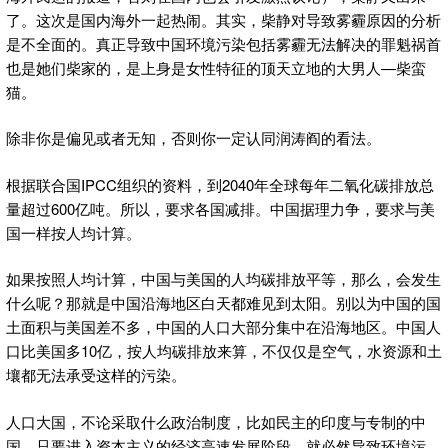
了。
这次是国内海外一起热闹。其实，柴静对导致雾霾原因的分析
是不全面的。真正导致中国环境污染包括雾霾无法解决的罪魁祸首
也是她们柴家的，是上身是女性特征的顶天立地的大男人—柴蛮
猫。
除非你是偏见或者无知，否则你一定认同润涛阎的看法。
根据联合国IPCC组织的资料，到2040年全球每年二氧化碳排放总
量超过600亿吨。所以，要求各国减排。中国据理力争，要求与美
国一样按人均计算。
如果按照人均计算，中国与美国的人均碳排放平等，那么，会发生
什么呢？那就是中国沿海地区白天都难见到太阳。别以为中国的国
土面积与美国差不多，中国的人口大部分集中在沿海地区。中国人
口比美国多10亿，按人均碳排放来算，不仅仅是空气，水资源和土
壤都无法承受这样的污染。
人口大国，不论采取什么政治制度，比如民主的印度与专制的中
国，只要进入资本主义的经济高速发展阶段，就必然导致环境污