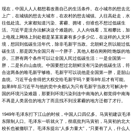
现在，中国人人人都想着改善自己的生活条件。在小城市的想去北
上广，在城镇的想去大城市，在农村的想去城镇。人往高处走，水
往低处流。大家都知道污染、雾霾、拥堵，但谁也不想过低碳生
活。习近平是没办法解决这个难题的。人人向钱看，互相攀比，加
上电视上网络上到处都是某某富豪有多少多少亿，在这样的人文环
境，想回到低碳生活年代，除非毛新宇当政。北朝鲜之所以能过低
碳生活，那是因为全国只有一个胖子，其他人都在刚刚吃饱饭的地
步。三胖有两个条件可以让全国人民过低碳生活：一是全国第一
胖，二是长白山血统。中国要想过北朝鲜没有污染的低碳生活，符
合这两条的唯毛新宇够格。毛新宇可以说他是全国第一胖，是韶山
血统。习近平会舍得把大权交给毛新宇吗？要等8年后才有可能。
如果8年后习近平与他的党中央都认为只有毛新宇当政方可解决中
国的环境污染难题，那要到环境污染到连中南海的人都觉得中南海
不再是人类居住的地方了而且找不到没雾霾的地方迁都了才行。
1949年毛泽东打下江山的时候，中国人口四亿多。马寅初建议毛泽
东限制人口。毛泽东一听就火了，彻底批判马寅初，马寅初的北大
校长也被撤职了。毛泽东提出“人多力量大”，“只要有了人，什么人