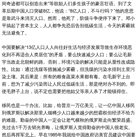
间奇迹都可以创造出来”等鼓励人们多生孩子的豪言壮语。到了文
革后期中国人口突破8亿，他说：“8亿人口，不斗行吗？”他的意思
是靠武斗来消灭人口。然而，他死了，阶级斗争便停下来了。邓小
平搞起了资本主义，人人都争先恐后告别低碳生活，今天的雾霾就
无法避免了。
中国要解决“13亿人口人人向往好生活与经济发展导致生存环境恶
化到不再适合人类居住”的矛盾，要么快速减少人口；要么让毛新
宇当政走北朝鲜的路。否则，环境污染的解决只能是从显性改成隐
性。比如：通过洗煤等措施减少雾霾，但洗煤的污染水排到土里污
染土壤。其后果是：所有的粮食蔬菜水果都有毒。在毛新宇上台
前，想为了减少污染而让人民过低碳生活，那是绝对办不到的。即
使毛胖子上台，说不定也需要把他姑父等亲人杀了才能镇得住。
移民也是一个办法。比如，给普京一万亿美元，让一亿中国人移民
到俄罗斯以解决那里人烟稀少人口越来越少的想霸权但经济不给力
的难题。勤奋的中国人一定会让老气横秋的俄罗斯走向繁荣昌盛。
先过去1千万去韬光养晦，让俄罗斯人觉得勤奋的中国人很老实。
然后再挥军北上。早在1985年我就给中国政府访美官员建议中国要