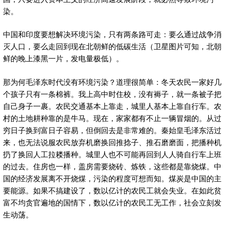
染。
中国和印度要想解决环境污染，只有两条路可走：要么通过战争消
灭人口，要么走回到现在北朝鲜的低碳生活（卫星图片可知，北朝
鲜的晚上漆黑一片，发电量极低）。
那为何毛泽东时代没有环境污染？道理很简单：冬天农民一家好几
个孩子只有一条棉裤。我上高中时住校，没有褥子，就一条被子把
自己身子一裹。农民交通基本上靠走，城里人基本上靠自行车。农
村的土地耕种靠的是牛马。现在，家家都有不止一辆冒烟的。从过
穷日子换到富日子容易，但倒回去是非常难的。秦始皇毛泽东活过
来，也无法说服农民放弃机磨换回推捻子、推石磨磨面，把播种机
扔了换回人工拉耧播种。城里人也不可能再回到人人骑自行车上班
的过去。住房也一样，盖房需要烧砖、炼铁，这些都是靠烧煤。中
国的经济发展离不开烧煤，污染的程度可想而知。煤炭是中国的主
要能源。如果不搞建设了，数以亿计的农民工就会失业。在如此贫
富不均贪官遍地的国情下，数以亿计的农民工无工作，社会立刻发
生动荡。