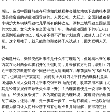
所以，造成中国目前生存环境如此糟糕并会继续糟糕下去的根本原
因是柴蛮猫的胡乱治国导致的。人民公社、大跃进、全国到处都是
小锅炉大炼钢铁导致把几乎所有的树砍光、深翻土地导致全国范围
的大饥荒、文化大革命全国浩劫十年。他胡乱治国留下的8亿人口
发展到现在的13亿，后来者不得不严格计划生育，致使人口分布畸
形。这个烂摊子，就只能靠他那傻孙子来试试了，因为聪明人无
解。
说句题外话。柴静突然出来不是什么不可理喻的，但她搞出来的东
西就在此时两会即将召开的关键时间，并未被官方封口，表明：习
近平李克强政府知道中国已经进入润涛阎在几年前描绘的“S曲线后
期”，也就是经济震荡期。如何制止反对习近平打虎的既得利益集
团煽动人民大众对习近平李克强王岐山的打虎、改革发泄不满（尤
其是经济发展停滞导致失业率上升）？治理雾霾便是一说得出来的
理由。经济发展缓慢了，因为我们需要治理环境。雾霾能否治理得
见了成效，还得几年。走一步算一步了。一边打着虎，一边以治理
雾霾为借口让人们对经济下滑有心理准备并能理解，便可稳定社