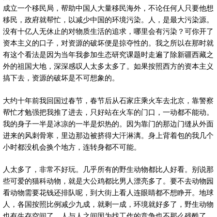
成立一个移民局，帮助中国人大量移民海外，不论任何人只要他想
移民，政府就帮忙，以减少中国的环境污染。人，是最大污染源。
没有十亿人无休止的对物质生活的追求，哪里会有污染？可你开了
资本主义的口子，对资源的破坏便是掠夺性的。我之所以在那时就
有这个看法是因为当年我参加生态研究课题时走遍了除新疆西藏之
外的祖国大地，深深感叹人太多太多了。如果按照西方的资本主义
搞下去，资源的破坏是不可想象的。
大约十年前我回国过春节，春节后从石家庄乘火车去北京，靠警察
帮忙才勉强把我推了进去，只好站在火车的门口，一动都不能动。
我的身子一半是冰凉的一半是炽热的。因为靠门的那边门缝从外面
进来的风刺骨寒，里边那边被挤得大汗淋漓。身上背着包的我几个
小时都没机会换个地方，连转身都不可能。
人太多了，非常不好玩。几乎所有的野生动物都比人好看。别说那
些可爱的猫科动物，就是大公鸡都比男人漂亮多了。要不去动物园
看动物需要花钱还排队呢，到大街上看人连眼睛都不想睁开。地球
人，各国按照比例减少九成，就剩一成，环境就好多了，野生动物
也有生存空间了，人与人之间因为找工作的竞争也不那么残酷了。