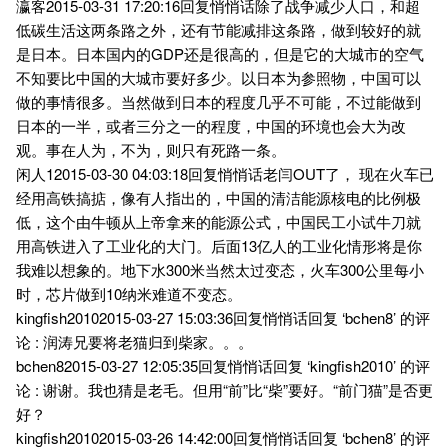
瀛客2015-03-31 17:20:16回复悄悄话除了战争减少人口，和超
低碳生活这两条路之外，还有节能减排这条路，做到较好的就
是日本。日本国内的GDP还是很高的，但是它的大城市的空气
不知要比中国的大城市要好多少。以日本为参照物，中国可以
做的事情很多。当然做到日本的程度几乎不可能，不过能做到
日本的一半，或者三分之一的程度，中国的环境也会大为改
观。事在人为，不为，则只有死路一条。
闲人12015-03-30 04:03:18回复悄悄话老闫OUT了， 现在火车已
经用高铁搞掂，像有人指出的，中国的清洁能源核电的比例极
低，这个由牛顿从上帝拿来的能源公式，中国民工小试牛刀就
用高铁进入了工业化的大门。后面13亿人的工业化情形将是你
我难以想象的。地下水300米当然太过变态，火车300公里每小
时，芯片做到10纳米难道不变态。
kingfish20102015-03-27 15:03:36回复悄悄话回复 ‘bchen8’ 的评
论 : 润涛兄要将老猫归到柴家。。。
bchen82015-03-27 12:05:35回复悄悄话回复 ‘kingfish2010’ 的评
论 : 谢谢。我也猜是老毛。但用“前”比“柴”要好。“前门猫”是否更
好？
kingfish20102015-03-26 14:42:00回复悄悄话回复 ‘bchen8’ 的评