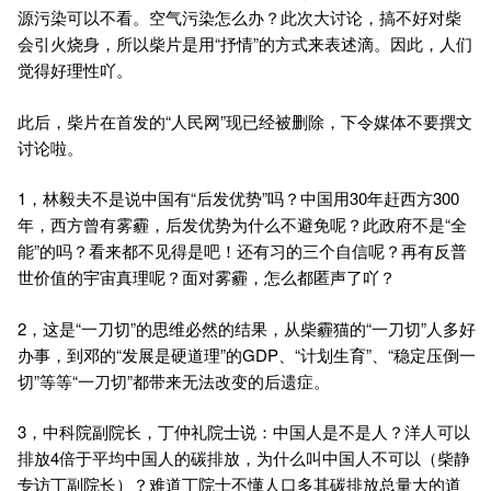
源污染可以不看。空气污染怎么办？此次大讨论，搞不好对柴
会引火烧身，所以柴片是用“抒情”的方式来表述滴。因此，人们
觉得好理性吖。
此后，柴片在首发的“人民网”现已经被删除，下令媒体不要撰文
讨论啦。
1，林毅夫不是说中国有“后发优势”吗？中国用30年赶西方300
年，西方曾有雾霾，后发优势为什么不避免呢？此政府不是“全
能”的吗？看来都不见得是吧！还有习的三个自信呢？再有反普
世价值的宇宙真理呢？面对雾霾，怎么都匿声了吖？
2，这是“一刀切”的思维必然的结果，从柴霾猫的“一刀切”人多好
办事，到邓的“发展是硬道理”的GDP、“计划生育”、“稳定压倒一
切”等等“一刀切”都带来无法改变的后遗症。
3，中科院副院长，丁仲礼院士说：中国人是不是人？洋人可以
排放4倍于平均中国人的碳排放，为什么叫中国人不可以（柴静
专访丁副院长）？难道丁院士不懂人口多其碳排放总量大的道