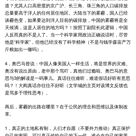
道？尤其人口高密度的京广沪、长三角、珠三角的人口碳排放
总量要高于洋人的任何居住地区。大陆当下的雾霾，国人已经
谈霾色变，如果要达到洋人目前的碳排放，中国的雾霾将是全
天候滴，这是人居住的地方吗？！按照丁副院长此逻辑，中国
人反而真的不是人了。当一个科学家用政治正确说话时，尽管
他是“科学家”，但他已经没有了科学精神（不是与钱学森亩产万
斤粮如出一辙吗）。
4，奥巴马曾说：中国人像美国人一样生活，将是世界的灾难。
奥没有说出原由，老中那个骂吖，真他们过瘾啦。奥巴马的意
思与3的解读是一码事儿。真话往往难听，难道假话好听有意思
吗？！大阎真话亦往往不好听（文学城的主页对该博文反馈也
是骂多于理性思考）。
再后，雾霾的出路在哪里？在于公民的理念和思维以及体制改
革。
1，真正的土地私有制，人们才自愿（不要外力推动）真正保护
自己的家园，可以真正传给自己的下一代，谁会在自己的家里