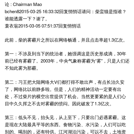
论 : Chairman Mao
bchen82015-03-25 16:33:32回复悄悄话请问：柴蛮猫是指谁？
谁能透露一下？谢了。
蓑衣翁2015-03-05 07:51:37回复悄悄话
此前，柴的雾霾片之所以在网络畅通，并且点击率超1.3亿次。
第一：不涉及到当下的统治者，她强调这是历史形成滴，30年
前已经有雾霾了。2003年，中央气象称雾霾为“雾”，只是人们还
不知此雾为那霾。
第二：习王把大陆网络大V们都打得不敢出声，有点长治久安
了，网络比以前静多啦。但是，人们的精神活动一定要有出
处，不过柴片的横空出世提供了机会。当然更要紧的是人们心
目中久久挥之不去对雾霾的愤闷。因此破发了1.3亿次。
第三：低头不见，抬头见，从上至下，只要出门必遇雾霾。这
是现在大陆最具平等的东西。食物污染、水污染，人们可以吃
别的、喝别的，还有特供。江河湖泊污染，可以不去，土地资