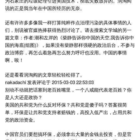
为石家庄的垃圾处理引进美国技术，彻底失败放弃的。润淘阎
说的正是我当年在中国所经历的无奈。
还有许许多多像我一样打算纯粹作点治理污染的具体事情的人
们，别说被官媒热捧获得热烈讨论了。请去搜索文学城的另一
篇文章：作者:潮和左岸的《柴静告诉你中国的天空,我告诉你中
国的海底(组图)》，如果没有柴静那样强硬的政治后台，不参与
政治博弈，再怎么着急再怎么努力呼吁也没用。中国的事情
啊，唉！
还是看看润淘阎的文章轻松轻松得了。
nakadachi 发表评论于 2015-03-03 22:53:03
别动不动就把话塞到老百姓嘴里，一个八戒能代表老百姓？你
是人大还是政协？
美国的共和党为什么反对环保？共和党是傻子吗？答案很简
单，环保是让共和党支持者赔钱的，高投入低产出，占用共和
党的政治资金。
中国官员们要想搞环保，必须拿出大量的金钱去投资，但是官