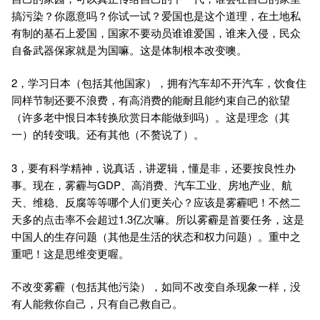
搞污染？你愿意吗？你试一试？爱国也是这个道理，在土地私
有制的基石上爱国，国家不要动员谁谁爱国，谁来入侵，民众
自备武器保家就是为国嘛。这是体制根本改变噢。
2，学习日本（包括其他国家），拥有汽车却不开汽车，饮食住
同样节制还要不浪费，有高消费的能耐且能约束自己的欲望
（许多老中恨日本转换欣赏日本能做到吗）。这是理念（其
一）的转变哦。还有其他（不赘说了）。
3，要有科学精神，说真话，讲逻辑，懂是非，还要按良性办
事。现在，雾霾与GDP、高消费、汽车工业、房地产业、航
天、维稳、反腐等等哪个人们更关心？应该是雾霾吧！不然二
天多的点击率不会超过1.3亿次嘛。所以雾霾是首要任务，这是
中国人的生存问题（其他是生活的状态和权力问题）。重中之
重吧！这是思维变更喔。
不改变雾霾（包括其他污染），如同不改变自杀现象一样，没
有人能救你自己，只有自己救自己。