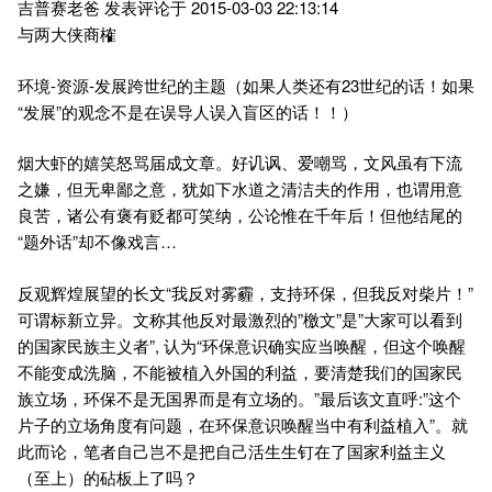
吉普赛老爸 发表评论于 2015-03-03 22:13:14
与两大侠商榷
环境-资源-发展跨世纪的主题（如果人类还有23世纪的话！如果
“发展”的观念不是在误导人误入盲区的话！！）
烟大虾的嬉笑怒骂届成文章。好讥讽、爱嘲骂，文风虽有下流
之嫌，但无卑鄙之意，犹如下水道之清洁夫的作用，也谓用意
良苦，诸公有褒有贬都可笑纳，公论惟在千年后！但他结尾的
“题外话”却不像戏言…
反观辉煌展望的长文“我反对雾霾，支持环保，但我反对柴片！”
可谓标新立异。文称其他反对最激烈的”檄文”是”大家可以看到
的国家民族主义者”, 认为“环保意识确实应当唤醒，但这个唤醒
不能变成洗脑，不能被植入外国的利益，要清楚我们的国家民
族立场，环保不是无国界而是有立场的。”最后该文直呼:”这个
片子的立场角度有问题，在环保意识唤醒当中有利益植入”。就
此而论，笔者自己岂不是把自己活生生钉在了国家利益主义
（至上）的砧板上了吗？