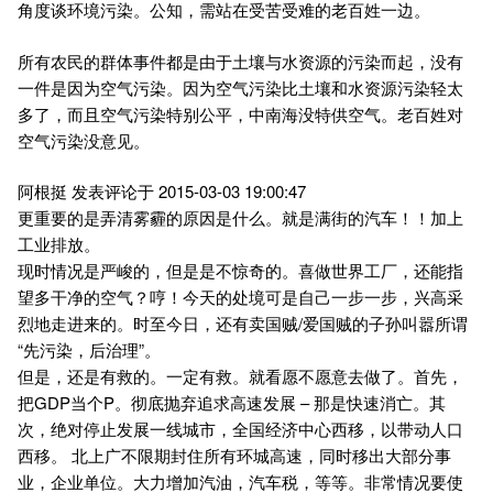
角度谈环境污染。公知，需站在受苦受难的老百姓一边。
所有农民的群体事件都是由于土壤与水资源的污染而起，没有
一件是因为空气污染。因为空气污染比土壤和水资源污染轻太
多了，而且空气污染特别公平，中南海没特供空气。老百姓对
空气污染没意见。
阿根挺 发表评论于 2015-03-03 19:00:47
更重要的是弄清雾霾的原因是什么。就是满街的汽车！！加上
工业排放。
现时情况是严峻的，但是是不惊奇的。喜做世界工厂，还能指
望多干净的空气？哼！今天的处境可是自己一步一步，兴高采
烈地走进来的。时至今日，还有卖国贼/爱国贼的子孙叫嚣所谓
“先污染，后治理”。
但是，还是有救的。一定有救。就看愿不愿意去做了。首先，
把GDP当个P。彻底抛弃追求高速发展 – 那是快速消亡。其
次，绝对停止发展一线城市，全国经济中心西移，以带动人口
西移。 北上广不限期封住所有环城高速，同时移出大部分事
业，企业单位。大力增加汽油，汽车税，等等。非常情况要使