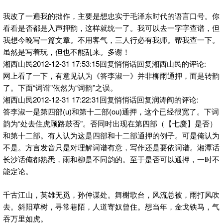
我改了一遍我的拙作，主要是想忠实于毛泽东时代的语言口号。你
看看是否都是入声押韵，这样就统一了。我可以去一字字查谱，但
我想今晚写一篇文章。不用客气，三人行必有我师。帮我查一下。
虽然是写着玩，但也不能乱来。多谢！
湘西山民2012-12-31 17:53:15回复悄悄话回复湘西山民的评论:
网上看了一下，有意见认为《答李淑一》并非柳雨通押，而是转韵
了。下面“词谱”依然为“词韵”之误。
湘西山民2012-12-31 17:22:31回复悄悄话回复润涛阎的评论:
答李淑一是第四部(u)和第十二部(ou)通押，这个已经很宽了。下词
韵为“处去住虎顾路鼓否”。否同时出现在第四部（【七麌】是否）
和第十二部。有人认为这是四部和十二部通押的例子。可是俺认为
不是。方言发音只是对理解词谱有意，写作还是要依词谱。湘潭话
长沙话俺都熟悉，雨和柳是不同韵的。至于是否可以通押，一时不
能定论。
千古江山，英雄无觅，孙仲谋处。舞榭歌台，风流总被，雨打风吹
去。斜阳草树，寻常巷陌，人道寄奴曾住。想当年，金戈铁马，气
吞万里如虎。