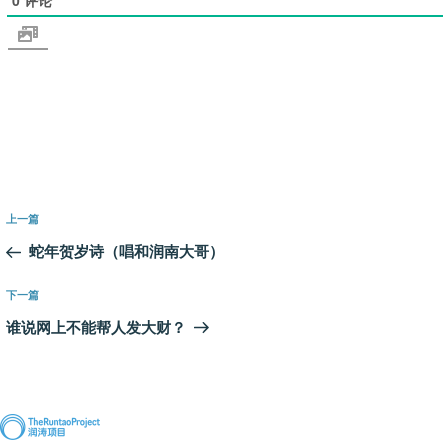
文
上
上一篇
章
一
蛇年贺岁诗（唱和润南大哥）
导
篇
航
文
下
下一篇
章
一
谁说网上不能帮人发大财？
篇
文
章