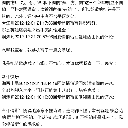
阕的“柳、九、有、酒”和下阕的“舞、虎、雨”这三个韵脚明显不同
韵。严格对照词谱，这首词的确“破韵”了。所以胡适的批评是不
错的。此外，词句中多有不合平仄之处。
大江川2012-12-31 21:17:36回复悄悄话写得都很好。
都是英雄堪笑毛？出手亮剑命难全！
润涛阎2012-12-31 20:53:06回复悄悄话回复湘西山民的评论:
您帮我查看，我趁机写了一篇文章呢。
我是把苗歇改成了苗竭，不放心，才请你帮我查一下。晚安！
新年快乐！
湘西山民2012-12-31 18:44:19回复悄悄话回复润涛阎的评论:
全部韵脚入声字（词林正韵第十八部），堪称完美！
润涛阎2012-12-31 18:10:08回复悄悄话回复湘西山民的评论:
当年傅斯年愣说毛泽东不懂诗词，连韵都不懂，举例就是 蝶恋花
的 雨与柳不押韵。他认为出律无所谓，但不押韵就是乱来了。我
觉得傅斯年吹毛求疵。