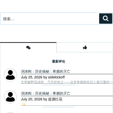
搜
搜
索
索：
最新评论
润涛阎：历史揭秘：希腊的灭亡
July 25, 2026 by sidekickoff
文明被野蛮战胜，乃天经地义——这是希腊留给后人最沉重的一课. Tou
润涛阎：历史揭秘：希腊的灭亡
July 20, 2026 by 提酒扛花