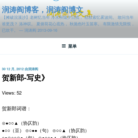
跳
润涛阎博客，润涛阎博文
至
【摊破浣溪沙】老树忆当年 冷水秋烟夕日残， 枯枝索忆雾波间。 敢问当年
内
谁更茂？ 洛神叹。 夏俯荷花心底热， 秋抛色叶玉笛寒。 有限激情无限恨，
容
已吹干。 — 润涛阎 2013-09-16
菜单
发
30 12 月, 2012
由
润涛阎
布
贺新郎-写史》
于
Views: 52
贺新郎词谱：
⊙●○○▲（协仄韵）
●○○（豆） ⊙○●●（句） ⊙○○▲（协仄韵）
○●⊙○○⊙●（句） ⊙●○○●▲（协仄韵）