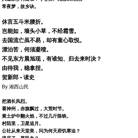
常夜梦，故乡诀。
休言五斗米腰折。
岂能如，墙头小草，不经霜雪。
去国流亡虽不易，却有童心取悦。
漂泊苦，何须凝噎。
不见东方晨旭现，有谁知、归去来时决？
由待我，稳拿捏。
贺新郎 • 读史
By 湘西山民
把酒长风烈。
看神州，赤旗飘过，大荒时节。
黄土炉中翻火焰，不过几斤陈铁。
村陌里，卫星追月。
公社从来天堂美，问为何天府饥寒迫？