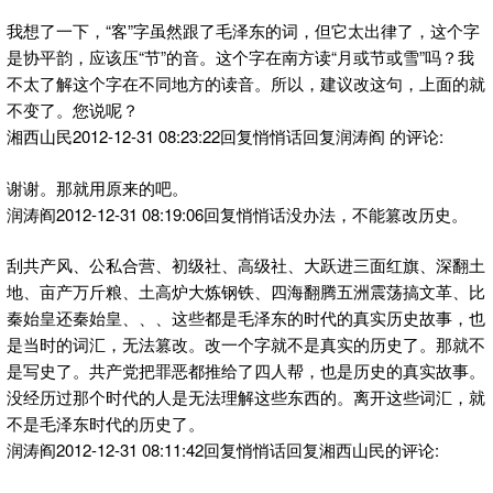
我想了一下，“客”字虽然跟了毛泽东的词，但它太出律了，这个字
是协平韵，应该压“节”的音。这个字在南方读“月或节或雪”吗？我
不太了解这个字在不同地方的读音。所以，建议改这句，上面的就
不变了。您说呢？
湘西山民2012-12-31 08:23:22回复悄悄话回复润涛阎 的评论:
谢谢。那就用原来的吧。
润涛阎2012-12-31 08:19:06回复悄悄话没办法，不能篡改历史。
刮共产风、公私合营、初级社、高级社、大跃进三面红旗、深翻土
地、亩产万斤粮、土高炉大炼钢铁、四海翻腾五洲震荡搞文革、比
秦始皇还秦始皇、、、这些都是毛泽东的时代的真实历史故事，也
是当时的词汇，无法篡改。改一个字就不是真实的历史了。那就不
是写史了。共产党把罪恶都推给了四人帮，也是历史的真实故事。
没经历过那个时代的人是无法理解这些东西的。离开这些词汇，就
不是毛泽东时代的历史了。
润涛阎2012-12-31 08:11:42回复悄悄话回复湘西山民的评论: