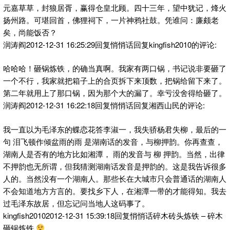
元嘉草草，封狼居胥，赢得仓皇北顾。四十三年，望中犹记，烽火
扬州路。可堪回首，佛狸祠下，一片神鸦社鼓。凭谁问：廉颇老
矣，尚能饭否？
润涛阎2012-12-31 16:25:29回复悄悄话回复kingfish2010的评论:
哈哈哈！砸锅炼铁，的确当真啊。我家有两口锅，书记说非要砸了
一个不行，我家就把箱子上的合页拆下来顶数，把锅给留下来了。
第二年就用上了那口锅，因为那个大的漏了。幸亏没舍得给砸了。
润涛阎2012-12-31 16:22:18回复悄悄话回复湘西山民的评论:
我一直以为毛泽东的蝶恋花答李淑一，我失骄杨君失柳，最后的一
句 泪飞顿作倾盆雨的雨 是湖南话的发音，与柳押韵。你再查查，
湖南人是否有的地方比如湘潭， 雨的发音与 柳 押韵。当然，出律
不押韵也无所谓，但我猜测湖南话发音是押韵的。这是我告诉很多
人的。当然没有一个湖南人。那些长在大城市只会普通话的湖南人
不会知道地方方言的。要找乡下人，在湘潭一带的才能得知。我去
过毛泽东故居，但忘记问当地人这码事了。
kingfish20102012-12-31 15:39:18回复悄悄话碎木砖头炼铁 – 碎木
砸锅炼铁