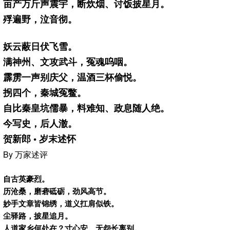
亩产万斤声震宇，断炊烟、讨饭披星月。
殍遍野，泣音彻。
妖云蔽日伏飞雪。
满神州、文攻武斗，冤魂呜咽。
霹雳一声别庆父，温酒三杯偷悦。
拐四个，秦城冤鳖。
自比秦皇坑儒暴，料难知、政息随人绝。
今写史，后人澈。
贺新郎 • 岁末述怀
By 万家述评
自古英豪烈。
历沧桑，磨砻砥砺，劲风高节。
妙手文章皆锦绣，道义扛肩似铁。
尘驿路，披星追月。
人道家乡何处在？寸心安、无怨长离别。