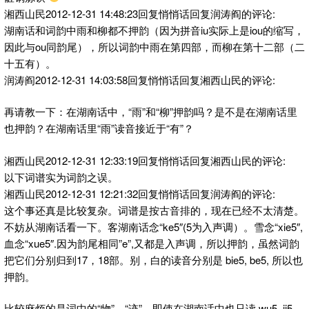
湘西山民2012-12-31 14:48:23回复悄悄话回复润涛阎的评论:
湖南话和词韵中雨和柳都不押韵（因为拼音iu实际上是iou的缩写，
因此与ou同韵尾），所以词韵中雨在第四部，而柳在第十二部（二
十五有）。
润涛阎2012-12-31 14:03:58回复悄悄话回复湘西山民的评论:
再请教一下：在湖南话中，“雨”和“柳”押韵吗？是不是在湖南话里
也押韵？在湖南话里“雨”读音接近于“有”？
湘西山民2012-12-31 12:33:19回复悄悄话回复湘西山民的评论:
以下词谱实为词韵之误。
湘西山民2012-12-31 12:21:32回复悄悄话回复润涛阎的评论:
这个事还真是比较复杂。词谱是按古音排的，现在已经不太清楚。
不妨从湖南话看一下。客湖南话念“ke5″(5为入声调）。雪念“xie5″,
血念“xue5″.因为韵尾相同”e”,又都是入声调，所以押韵，虽然词韵
把它们分别归到17，18部。别，白的读音分别是 bie5, be5, 所以也
押韵。
比较麻烦的是词中的“物”，“迹”，即使在湖南话中也只读 wu5, ji5.