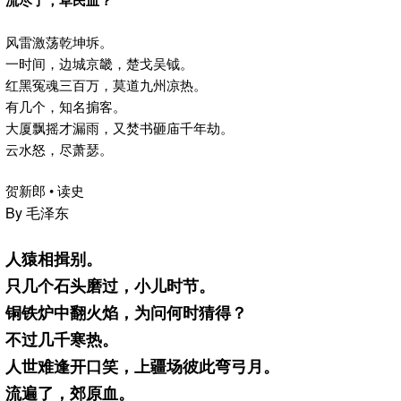
流尽了，草民血？
风雷激荡乾坤坼。
一时间，边城京畿，楚戈吴钺。
红黑冤魂三百万，莫道九州凉热。
有几个，知名掮客。
大厦飘摇才漏雨，又焚书砸庙千年劫。
云水怒，尽萧瑟。
贺新郎 • 读史
By 毛泽东
人猿相揖别。
只几个石头磨过，小儿时节。
铜铁炉中翻火焰，为问何时猜得？
不过几千寒热。
人世难逢开口笑，上疆场彼此弯弓月。
流遍了，郊原血。