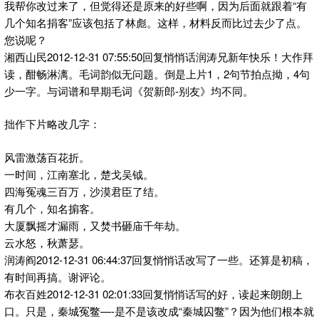
我帮你改过来了，但觉得还是原来的好些啊，因为后面就跟着“有
几个知名捐客”应该包括了林彪。这样，材料反而比过去少了点。
您说呢？
湘西山民2012-12-31 07:55:50回复悄悄话润涛兄新年快乐！大作拜
读，酣畅淋漓。毛词韵似无问题。倒是上片1，2句节拍点拗，4句
少一字。与词谱和早期毛词《贺新郎-别友》均不同。
拙作下片略改几字：
风雷激荡百花折。
一时间，江南塞北，楚戈吴钺。
四海冤魂三百万，沙漠君臣了结。
有几个，知名掮客。
大厦飘摇才漏雨，又焚书砸庙千年劫。
云水怒，秋萧瑟。
润涛阎2012-12-31 06:44:37回复悄悄话改写了一些。还算是初稿，
有时间再搞。谢评论。
布衣百姓2012-12-31 02:01:33回复悄悄话写的好，读起来朗朗上
口。只是，秦城冤鳖—-是不是该改成“秦城囚鳖”？因为他们根本就