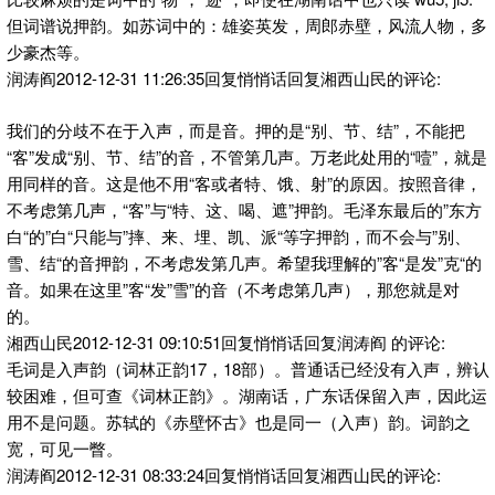
但词谱说押韵。如苏词中的：雄姿英发，周郎赤壁，风流人物，多
少豪杰等。
润涛阎2012-12-31 11:26:35回复悄悄话回复湘西山民的评论:
我们的分歧不在于入声，而是音。押的是“别、节、结”，不能把
“客”发成“别、节、结”的音，不管第几声。万老此处用的“噎”，就是
用同样的音。这是他不用“客或者特、饿、射”的原因。按照音律，
不考虑第几声，“客”与“特、这、喝、遮”押韵。毛泽东最后的”东方
白“的”白“只能与”摔、来、埋、凯、派“等字押韵，而不会与”别、
雪、结“的音押韵，不考虑发第几声。希望我理解的”客“是发”克“的
音。如果在这里”客“发”雪”的音（不考虑第几声），那您就是对
的。
湘西山民2012-12-31 09:10:51回复悄悄话回复润涛阎 的评论:
毛词是入声韵（词林正韵17，18部）。普通话已经没有入声，辨认
较困难，但可查《词林正韵》。湖南话，广东话保留入声，因此运
用不是问题。苏轼的《赤壁怀古》也是同一（入声）韵。词韵之
宽，可见一瞥。
润涛阎2012-12-31 08:33:24回复悄悄话回复湘西山民的评论: