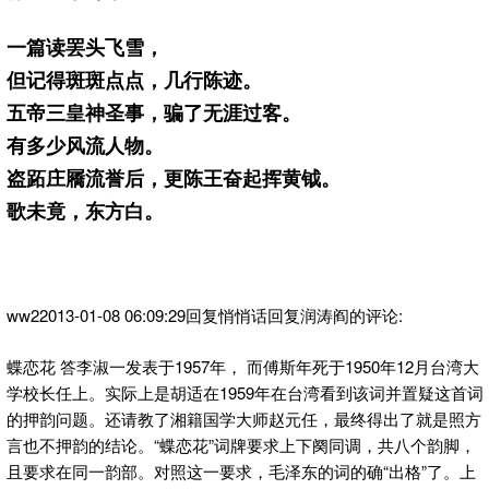
一篇读罢头飞雪，
但记得斑斑点点，几行陈迹。
五帝三皇神圣事，骗了无涯过客。
有多少风流人物。
盗跖庄屩流誉后，更陈王奋起挥黄钺。
歌未竟，东方白。
ww22013-01-08 06:09:29回复悄悄话回复润涛阎的评论:
蝶恋花 答李淑一发表于1957年， 而傅斯年死于1950年12月台湾大
学校长任上。实际上是胡适在1959年在台湾看到该词并置疑这首词
的押韵问题。还请教了湘籍国学大师赵元任，最终得出了就是照方
言也不押韵的结论。“蝶恋花”词牌要求上下阕同调，共八个韵脚，
且要求在同一韵部。对照这一要求，毛泽东的词的确“出格”了。上