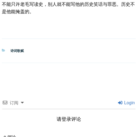
不能只许老毛写读史，别人就不能写他的历史笑话与罪恶。历史不
是他能掩盖的。
分
诗词歌赋
类
订阅
Login
请登录评论
0
评论