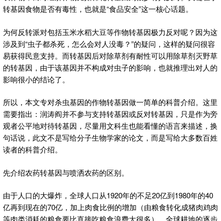
转基因食物是否有毒性，也就是“食品安全”这一核心话题。
为何反转派对包括玉米水稻大豆等作物转基因极力反对呢？因为这
涉及到“虫子都杀死，怎么会对人没毒？”的疑问，这样的疑问很容
易获得民意支持。而转基因后对除草剂有耐性可以用除草剂灭野草
的转基因，由于该基因并不构成对虫子的影响，也就推理出对人的
影响很小的结论了。
所以，本文专对杀虫基因的作物转基因做一简单的科普介绍。这里
需要指出：润涛阎并不参与支持转基因或反对转基因，只是作为旁
观者公平地对待转基因，尽量用文科生也能看懂的语言来描述，换
句话说，此文不是写给分子生物学家的论文，而是写给大多数百姓
读者的科普介绍。
先介绍农药转基因与喷洒农药的区别。
由于人口的大爆炸，全球人口从1920年的不足20亿到1980年的40
亿再到现在的70亿，加上肉食比例的增加（由粮食转化成猪肉鸡肉
等肉类消耗的粮食要比直接吃粮食浪费大很多），全球耕地的逐步