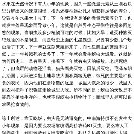
水果在天然情况下有大小年的现象，因为一些微量元素从土壤石块
里分解出来的速度很慢，根系还要往远处扎才能获得足够的养分，
导致今年水果大丰收了，下一年就没有足够的微量元素养分了，也
就发生落果现象而导致小年。这就是自然界生态平衡往往是来回忽
悠的现象。当蚜虫没多少植物可吃的时候，比如大旱，遭受种族灭
绝危险的不是蚜虫，而是蚜虫上面的七星瓢虫。只要有少数几个蚜
虫活了下来，下一年就立刻繁殖起来了，而七星瓢虫的繁殖率很
低，上一年被饿死的太多了，下一年就会发生蚜虫大爆发。这就是
为何历史上一旦有旱灾，接着下一年就有虫灾的缘故。老虎死绝
了，但底层的动物还活着。猫头鹰先灭绝，田鼠后灭绝。毛泽东胡
乱治国，大跃进深翻土地导致大面积颗粒无收，饿死的主要是种粮
食的农民，因为他们在食物链的底层，城里人饿死的很少，城里人
到农村把种子都强征走给城里人吃。所不同的是：蚜虫的天敌是不
能靠吃植物生存的，也就不跟蚜虫抢植物叶子；而城里人是可以跟
农民抢食物的。
综上所述，靠天吃饭，虫灾是无法避免的。中南海特供不会发生大
小年现象，是因为要么农场靠喷洒高价农药BT灭虫；要么靠人工
饲养益虫，到时候放到大田去吃害虫。我认为后者的可能性大得