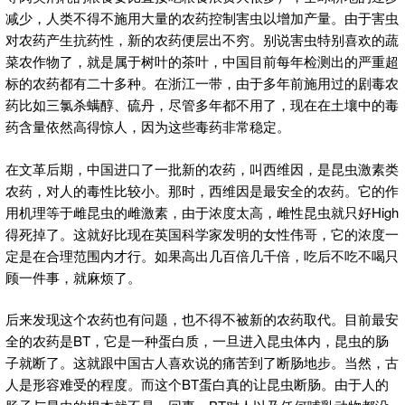
减少，人类不得不施用大量的农药控制害虫以增加产量。由于害虫
对农药产生抗药性，新的农药便层出不穷。别说害虫特别喜欢的蔬
菜农作物了，就是属于树叶的茶叶，中国目前每年检测出的严重超
标的农药都有二十多种。在浙江一带，由于多年前施用过的剧毒农
药比如三氯杀螨醇、硫丹，尽管多年都不用了，现在在土壤中的毒
药含量依然高得惊人，因为这些毒药非常稳定。
在文革后期，中国进口了一批新的农药，叫西维因，是昆虫激素类
农药，对人的毒性比较小。那时，西维因是最安全的农药。它的作
用机理等于雌昆虫的雌激素，由于浓度太高，雌性昆虫就只好High
得死掉了。这就好比现在英国科学家发明的女性伟哥，它的浓度一
定是在合理范围内才行。如果高出几百倍几千倍，吃后不吃不喝只
顾一件事，就麻烦了。
后来发现这个农药也有问题，也不得不被新的农药取代。目前最安
全的农药是BT，它是一种蛋白质，一旦进入昆虫体内，昆虫的肠
子就断了。这就跟中国古人喜欢说的痛苦到了断肠地步。当然，古
人是形容难受的程度。而这个BT蛋白真的让昆虫断肠。由于人的