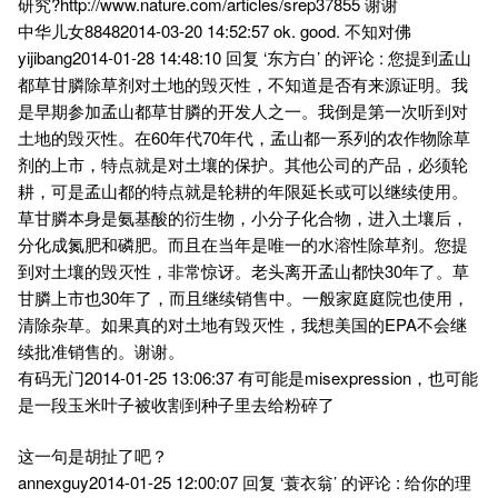
研究?http://www.nature.com/articles/srep37855 谢谢
中华儿女88482014-03-20 14:52:57 ok. good. 不知对佛
yijibang2014-01-28 14:48:10 回复 ‘东方白’ 的评论 : 您提到孟山
都草甘膦除草剂对土地的毁灭性，不知道是否有来源证明。我
是早期参加孟山都草甘膦的开发人之一。我倒是第一次听到对
土地的毁灭性。在60年代70年代，孟山都一系列的农作物除草
剂的上市，特点就是对土壤的保护。其他公司的产品，必须轮
耕，可是孟山都的特点就是轮耕的年限延长或可以继续使用。
草甘膦本身是氨基酸的衍生物，小分子化合物，进入土壤后，
分化成氮肥和磷肥。而且在当年是唯一的水溶性除草剂。您提
到对土壤的毁灭性，非常惊讶。老头离开孟山都快30年了。草
甘膦上市也30年了，而且继续销售中。一般家庭庭院也使用，
清除杂草。如果真的对土地有毁灭性，我想美国的EPA不会继
续批准销售的。谢谢。
有码无门2014-01-25 13:06:37 有可能是misexpression，也可能
是一段玉米叶子被收割到种子里去给粉碎了
这一句是胡扯了吧？
annexguy2014-01-25 12:00:07 回复 ‘蓑衣翁’ 的评论 : 给你的理