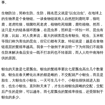
事。
生物防治，简称生防。生防，顾名思义就是“以虫治虫”。在地球上
的生物界是个食物链。一谈食物链就有人自然想到鹿吃草，狼吃
鹿，老虎吃狼，细菌吃死老虎，植物吃死细菌，鹿吃植物。然而，
这只是大的链条循环图像，在昆虫界，照样是一环扣一环。昆虫有
天敌，比如，对人类来说，最大的祸害昆虫有蚜虫、蝗虫、玉米螟
等我们称为害虫的昆虫，但它们都有天敌。特征就是：越是在食物
链底层的繁殖率越高。我拿一个做例子来说明一下为何我们不能靠
生防来解决食品安全—既不打农药也不转基因，而人人吃中南海特
供的原因。
蚜虫的天敌是七星瓢虫。蚜虫的繁殖率要比七星瓢虫高出几个数量
级。蚜虫在春天孵化出来的都是雌的，不交配就产小蚜虫，而且是
胎生，大蚜虫生小蚜虫，一天可生几十个。小蚜虫很快就进入胎
生，也生小蚜虫。直到秋天来了，才生出雄蚜虫跟雌的交配，交配
后产生的是卵，可以越冬。而七星瓢虫的繁殖率很低，还受限制于
蚜虫的多少。