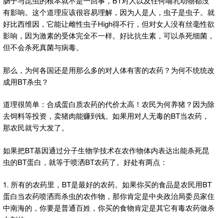
肠子与昆虫的根本就不是一回事，BT对人以及任何哺乳动物都没
有影响。这个道理应该很容易理解，因为人是人，虫子是虫子。就
好比西维因，它能让雌性虫子High得不行，但对女人没有丝毫性欲
影响，因为激素的受体完全不一样。好比抗生素，可以杀死细菌，
但不会杀死真菌与病毒。
那么，为何各国还是用那么多的对人体有害的农药？为何不统统改
成用BT杀虫？
道理很简单：合成蛋白质农药的代价太高！农民为何养猪？因为除
去饲料等投资，卖猪肉能赚到钱。如果用对人无毒的BT当农药，
那农民就亏大发了。
如果把BT基因通过分子生物学技术在农作物体内表达出能杀死昆
虫的BT蛋白，就等于喷洒BT农药了。好处有两点：
1. 所有的农药里，BT是最好的农药。如果你买的食品是农民用BT
蛋白当农药喷洒而杀虫的农作物，那你肯定是中央政治局委员家住
中南海的，你要是普通百姓，你买的食物肯定是其它有毒农药做杀