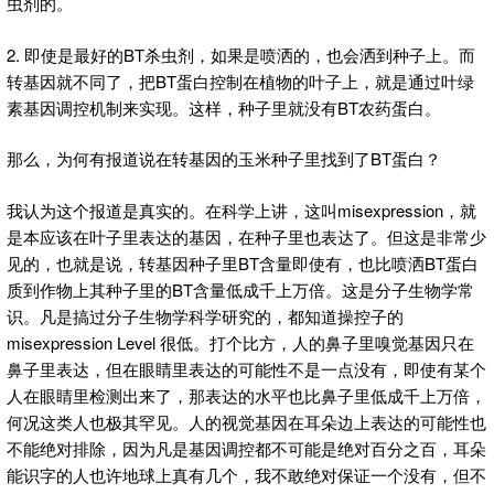
虫剂的。
2. 即使是最好的BT杀虫剂，如果是喷洒的，也会洒到种子上。而
转基因就不同了，把BT蛋白控制在植物的叶子上，就是通过叶绿
素基因调控机制来实现。这样，种子里就没有BT农药蛋白。
那么，为何有报道说在转基因的玉米种子里找到了BT蛋白？
我认为这个报道是真实的。在科学上讲，这叫misexpression，就
是本应该在叶子里表达的基因，在种子里也表达了。但这是非常少
见的，也就是说，转基因种子里BT含量即使有，也比喷洒BT蛋白
质到作物上其种子里的BT含量低成千上万倍。这是分子生物学常
识。凡是搞过分子生物学科学研究的，都知道操控子的
misexpression Level 很低。打个比方，人的鼻子里嗅觉基因只在
鼻子里表达，但在眼睛里表达的可能性不是一点没有，即使有某个
人在眼睛里检测出来了，那表达的水平也比鼻子里低成千上万倍，
何况这类人也极其罕见。人的视觉基因在耳朵边上表达的可能性也
不能绝对排除，因为凡是基因调控都不可能是绝对百分之百，耳朵
能识字的人也许地球上真有几个，我不敢绝对保证一个没有，但不