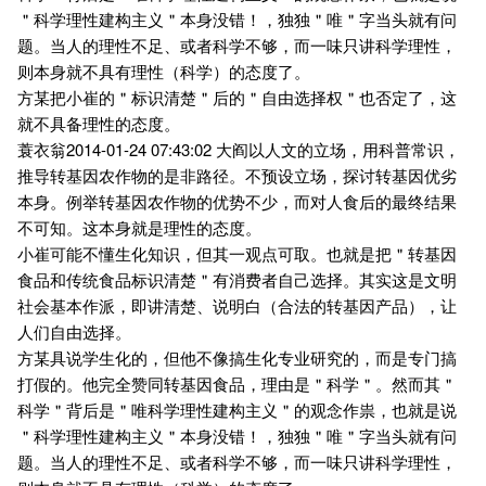
＂科学理性建构主义＂本身没错！，独独＂唯＂字当头就有问
题。当人的理性不足、或者科学不够，而一味只讲科学理性，
则本身就不具有理性（科学）的态度了。
方某把小崔的＂标识清楚＂后的＂自由选择权＂也否定了，这
就不具备理性的态度。
蓑衣翁2014-01-24 07:43:02 大阎以人文的立场，用科普常识，
推导转基因农作物的是非路径。不预设立场，探讨转基因优劣
本身。例举转基因农作物的优势不少，而对人食后的最终结果
不可知。这本身就是理性的态度。
小崔可能不懂生化知识，但其一观点可取。也就是把＂转基因
食品和传统食品标识清楚＂有消费者自己选择。其实这是文明
社会基本作派，即讲清楚、说明白（合法的转基因产品），让
人们自由选择。
方某具说学生化的，但他不像搞生化专业研究的，而是专门搞
打假的。他完全赞同转基因食品，理由是＂科学＂。然而其＂
科学＂背后是＂唯科学理性建构主义＂的观念作祟，也就是说
＂科学理性建构主义＂本身没错！，独独＂唯＂字当头就有问
题。当人的理性不足、或者科学不够，而一味只讲科学理性，