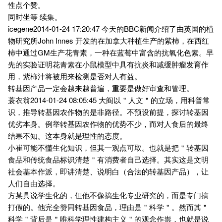
性点个赞。
同时坐等 续集。
icegene2014-01-24 17:20:47 今天的BBC新闻介绍了由英国的植
物研究所John Innes 开发的在加拿大种植生产的紫柿，在西红
柿中通过GM生产花青素，一种在蓝莓中富含的抗氧化色素。早
先的实验证明花青素在小鼠模型中具有抗炎和减缓肿瘤发育作
用，紫柿汁将被用来检测是否对人有益。
转基因产品一定会越来越普遍，重要是做好审查和管理。
蓑衣翁2014-01-24 08:05:45 大阎以＂人文＂的立场，用科普常
识，推导转基因农作物的是非路径。不预设前提，探讨转基因
优劣本身。例举转基因农作物的优势不少，而对人食后的最终
结果不知。这本身就是理性的态度。
小崔可能不懂生化知识，但其一观点可取。也就是把＂转基因
食品和传统食品标识清楚＂有消费者自己选择。其实这是文明
社会基本作派，即讲清楚、说明白（合法的转基因产品），让
人们自由选择。
方某具说学生化的，但他不像搞生化专业研究的，而是专门搞
打假的。他完全赞同转基因食品，理由是＂科学＂。然而其＂
科学＂背后是＂唯科学理性建构主义＂的观念作祟，也就是说