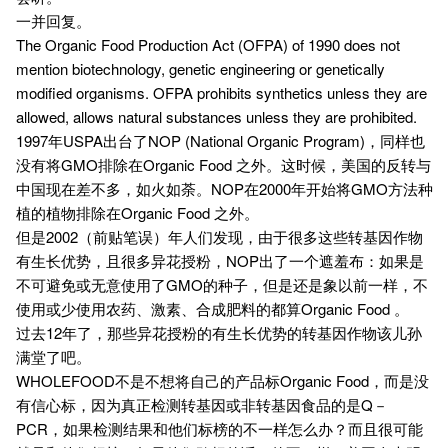
一并回复。
The Organic Food Production Act (OFPA) of 1990 does not
mention biotechnology, genetic engineering or genetically
modified organisms. OFPA prohibits synthetics unless they are
allowed, allows natural substances unless they are prohibited.
1997年USPA出台了NOP (National Organic Program)，同样也
没有将GMO排除在Organic Food 之外。这时候，美国的反转与
中国现在差不多，如火如荼。NOP在2000年开始将GMO方法种
植的植物排除在Organic Food 之外。
但是2002（前贴笔误）年人们发现，由于很多这些转基因作物
有生长优势，且很多异花授粉，NOP出了一个遮羞布：如果是
不可避免或无意使用了GMO的种子，但是还是象以前一样，不
使用或少使用农药、激素、合成肥料的都算Organic Food 。
过去12年了，那些异花授粉的有生长优势的转基因作物该儿孙
满堂了吧。
WHOLEFOOD不是不想将自己的产品标Organic Food，而是没
有信心标，因为真正检测转基因或非转基因食品的是Q－
PCR，如果检测结果和他们标榜的不一样怎么办？而且很可能