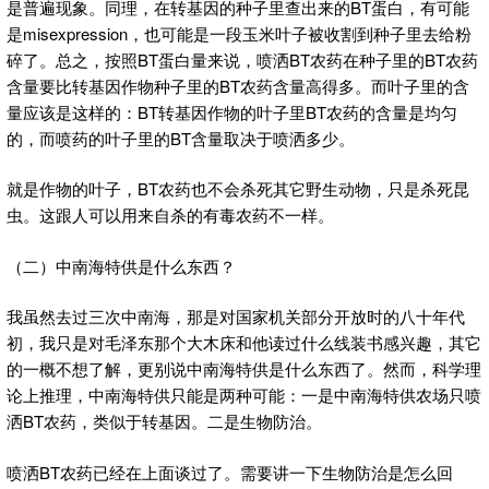
是普遍现象。同理，在转基因的种子里查出来的BT蛋白，有可能
是misexpression，也可能是一段玉米叶子被收割到种子里去给粉
碎了。总之，按照BT蛋白量来说，喷洒BT农药在种子里的BT农药
含量要比转基因作物种子里的BT农药含量高得多。而叶子里的含
量应该是这样的：BT转基因作物的叶子里BT农药的含量是均匀
的，而喷药的叶子里的BT含量取决于喷洒多少。
就是作物的叶子，BT农药也不会杀死其它野生动物，只是杀死昆
虫。这跟人可以用来自杀的有毒农药不一样。
（二）中南海特供是什么东西？
我虽然去过三次中南海，那是对国家机关部分开放时的八十年代
初，我只是对毛泽东那个大木床和他读过什么线装书感兴趣，其它
的一概不想了解，更别说中南海特供是什么东西了。然而，科学理
论上推理，中南海特供只能是两种可能：一是中南海特供农场只喷
洒BT农药，类似于转基因。二是生物防治。
喷洒BT农药已经在上面谈过了。需要讲一下生物防治是怎么回