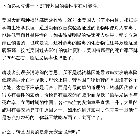
下面必须先讲一下BT转基因的毒性潜在可能性。
美国大面积种植转基因农作物，20年来美国人当了小白鼠。根据医
学与生物学原理，通过动物双盲实验验证过的食物即使对人有毒，
也是低毒而且是慢性的，如果造成明显的快速死人结果，那会立刻
停止销售的。也就是说，这种低毒的慢毒的化合物往往导致癌症发
病率高。按照美国过去20年的统计资料，美国得癌症的死亡率下降
了20%左右，癌症发病率也降低了。
请读者别误会润涛阎的意思。我不是说转基因能导致癌症发病率降
低或癌症死亡率降低，理论上讲，转基因作物所转的基因没有这个
功能。这也不应该是巧合，而是有最简单的道理的：转基因代替了
很多有毒性的农药，恰恰是有毒农药的减少而降低了癌症发病率与
死亡率。在同时期的中国，各种癌症的发病率呈直线上升，大量的
施用有毒农药是其中原因之一。如果你到过农村，你去看一眼他们
是怎么打农药的，你就不敢吃东西了，太可怕了。
那么，转基因真的是毫无安全隐患吗？