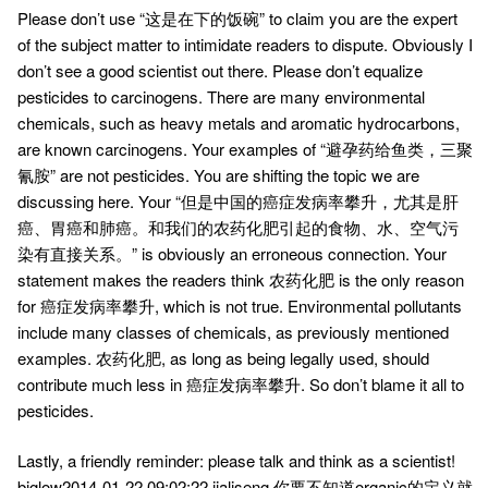
Please don’t use “这是在下的饭碗” to claim you are the expert
of the subject matter to intimidate readers to dispute. Obviously I
don’t see a good scientist out there. Please don’t equalize
pesticides to carcinogens. There are many environmental
chemicals, such as heavy metals and aromatic hydrocarbons,
are known carcinogens. Your examples of “避孕药给鱼类，三聚
氰胺” are not pesticides. You are shifting the topic we are
discussing here. Your “但是中国的癌症发病率攀升，尤其是肝
癌、胃癌和肺癌。和我们的农药化肥引起的食物、水、空气污
染有直接关系。” is obviously an erroneous connection. Your
statement makes the readers think 农药化肥 is the only reason
for 癌症发病率攀升, which is not true. Environmental pollutants
include many classes of chemicals, as previously mentioned
examples. 农药化肥, as long as being legally used, should
contribute much less in 癌症发病率攀升. So don’t blame it all to
pesticides.
Lastly, a friendly reminder: please talk and think as a scientist!
biglow2014-01-22 09:02:22 jialiseng,你要不知道organic的定义就