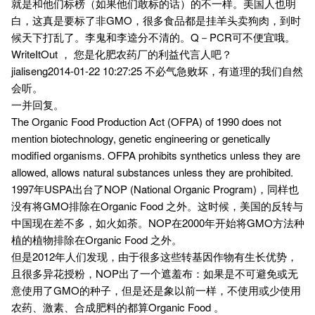
就是和他们标榜（如果他们敢标的话）的不一样。美国人也明
白，这真是要标了非GMO，很多食品都是挂羊头卖狗肉，到时
候天下打乱了。李鬼和李逵分不清的。Q－PCR可不便宜哦。
WriteItOut ， 您是化肥农药厂的利益代言人吧？
jialiseng2014-01-22 10:27:25 不必气急败坏，有道理的我们自然
会听。
一并回复。
The Organic Food Production Act (OFPA) of 1990 does not
mention biotechnology, genetic engineering or genetically
modified organisms. OFPA prohibits synthetics unless they are
allowed, allows natural substances unless they are prohibited.
1997年USPA出台了NOP (National Organic Program)，同样也
没有将GMO排除在Organic Food 之外。这时候，美国的反转与
中国现在差不多，如火如荼。NOP在2000年开始将GMO方法种
植的植物排除在Organic Food 之外。
但是2012年人们发现，由于很多这些转基因作物有生长优势，
且很多异花授粉，NOP出了一个遮羞布：如果是不可避免或无
意使用了GMO的种子，但是还是象以前一样，不使用或少使用
农药、激素、合成肥料的都算Organic Food 。