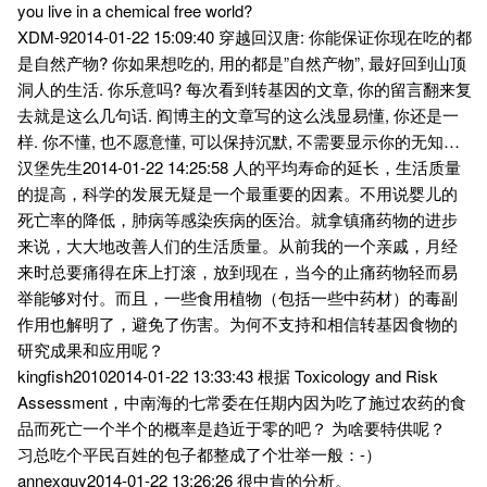
you live in a chemical free world?
XDM-92014-01-22 15:09:40 穿越回汉唐: 你能保证你现在吃的都
是自然产物? 你如果想吃的, 用的都是”自然产物”, 最好回到山顶
洞人的生活. 你乐意吗? 每次看到转基因的文章, 你的留言翻来复
去就是这么几句话. 阎博主的文章写的这么浅显易懂, 你还是一
样. 你不懂, 也不愿意懂, 可以保持沉默, 不需要显示你的无知…
汉堡先生2014-01-22 14:25:58 人的平均寿命的延长，生活质量
的提高，科学的发展无疑是一个最重要的因素。不用说婴儿的
死亡率的降低，肺病等感染疾病的医治。就拿镇痛药物的进步
来说，大大地改善人们的生活质量。从前我的一个亲戚，月经
来时总要痛得在床上打滚，放到现在，当今的止痛药物轻而易
举能够对付。而且，一些食用植物（包括一些中药材）的毒副
作用也解明了，避免了伤害。为何不支持和相信转基因食物的
研究成果和应用呢？
kingfish20102014-01-22 13:33:43 根据 Toxicology and Risk
Assessment，中南海的七常委在任期内因为吃了施过农药的食
品而死亡一个半个的概率是趋近于零的吧？ 为啥要特供呢？
习总吃个平民百姓的包子都整成了个壮举一般：-）
annexguy2014-01-22 13:26:26 很中肯的分析。