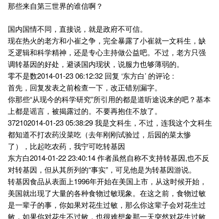
那些来自第三世界的谁信啊？
国内国情不同，直接说，就是政府不可信。
现在热火的老方和小崔之争，完全暴露了小崔就一文科生，缺
乏逻辑和科学精神，还是专心主持做公益吧。不过，老方只强
调转基因的好处，避谈国内现状，说服力也够薄弱的。
零不是数2014-01-23 06:12:32 回复 ‘东方白’ 的评论 :
首先，回复发表之前检查一下，改正错别漏字。
你那些“从现今的科学研究”所引用的都是道听途说来的吧？基本
上都是谣言，被揭露过的。不要再抱住不放了。
372102014-01-23 05:38:29 我是文科生，不过，连我这个文科生
都知道不打农药没菜吃（去年刚刚试验过，后园的菜太惨
了），比起吃农药，我宁可吃转基因
东方白2014-01-22 23:40:14 作者虽然自称不支持转基因,也不反
对转基因，但从其所列的“事实”，可见他是为转基因游说。
转基因食品从表面上1996年开始在美国上市，从这时候开始，
美国就出现了大量的各种食物过敏现象。在这之前，食物过敏
是一辈子的事，你如果对花生过敏，那么你这辈子会对花生过
敏，如果你对花生不过敏，也很难想象那一天突然对花生过敏