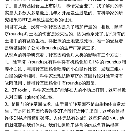
了。自从转基因食品上市以后，事情完全变了。我了解到的事
实是大多数人多是最近几年才开始发生过敏的。有科学家的研
究结果称BT是导致这些过敏的根源。
到目前为止，没有一种转基因是为了增加产量的，相反，除草
济roundup对土地的伤害是毁灭性的。因为他杀死了几乎所有的
土壤中的有益微生物。将肥沃的土地变成死地。唯一的受益者
是转基因种子公司和roundup的生产厂家蒙三多。
从现今的科学研究看，转基因粮食对人类的影响有三个方面：
1。 除草济（roundup),有科学将有机粮食加 0.1% 的 roundup 喂
养小白鼠，与用转基因粮食喂养的小白鼠作比较，发现二组小
白鼠的病情相同。科学家发现抗除草济的基因片段对除草济有
吸附做用，使得转基因粮食中有roundup的残留。
2。BT toxin， 科学家发现BT能够在人的小肠上打洞，这可导致
人对面筋（gluten)的过敏。
3。是目前的转基因技术。由于目前转基因不是由生物体自身发
生，而是同过基因枪将许多BT片段打近种子里面，这就会使得
许多DNA片段遭到破坏。人体无法有效处理这些坏的DNA，他
们就沉淀在我们体内。我们知道吃了烧焦的肉或鱼容易得癌