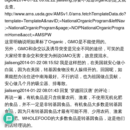
去查。
http://www.ams.usda.gov/AMSv1.0/ams.fetchTemplateData.do?
template=TemplateA&navID;=NationalOrganicProgram&leftNav
;=NationalOrganicProgram&page;=NOPNationalOrganicProgra
mHome&acct;=AMSPW
这里明确说明如果标了Organic，GMO是不能使用的。
另外，GMO和杂交以及诱导突变是完全不同的途径，可笑的是
大家经常拿杂交和突变为例说GMO无害，故意搅混水。
jialiseng2014-01-22 08:15:52 我是这样想的，在美国就安心做小
白鼠，因为在美国，转基因食物没有人躲得开的。回国呢，如
果能想办法住进中南海最好。不行的话，也为祖国做点贡献，
安心做几个月的吸尘器、排毒散。
jialiseng2014-01-22 08:01:43 回复 ‘穿越回汉唐’ 的评论 :
再说一遍，有机食品是只含痕量农药、激素，不使用无机化肥
的食品，并不一定是非转基因食品。有机食品大多数是转基因
4
食品，因为只有转基因食品才最有可能不用、少用农药、激素
和化肥。WHOLEFOOD的大多数食品是转基因食品，这是他们
的店经理说的。