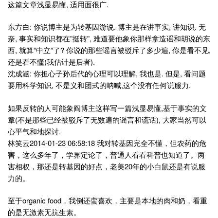
这篇文章浅显易懂, 适用面很广.
东方白: 你说博主是为转基因游说. 博主是在讲事实, 讲知识. 无
奈, 事实和知识都在”挺转”, 难道要他象你那样拿造谣和胡说的东
西, 就算”中立”了? 你说的那些谣言被驳斥了多少遍, 你是看不见,
还是看不懂(我估计是后者).
沈成涵: 你担心子孙后代的心理可以理解, 我也是. 但是, 看问题
要用科学知识, 不是义和团式的呐喊,这个没有任何说服力.
如果反转的人可能象阎博主这样写一篇浅显易懂,基于事实的文
章(不是那些已经被驳斥了无数遍的谣言和谎话), 大家当然可以
心平气和地探讨.
林笑云2014-01-23 06:58:18 我对转基因完全不懂，但农药的危
害，这么多年了，学界定论了，普通人看看科普也知道了。两
害相权，那还是转基因的好点，老美20年的小白鼠还是有说服
力的。
至于organic food，我倒还蛮喜欢，主要是本地的肉和奶，看重
的是无激素无抗生素。