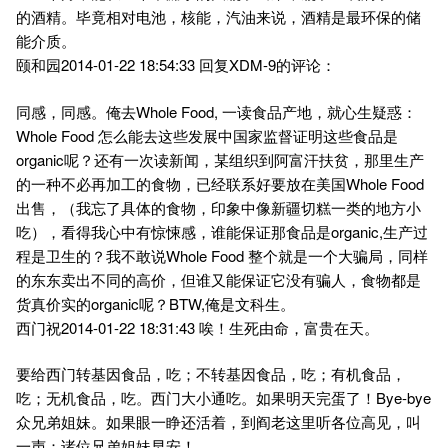
的酒精。毕竟相对电池，核能，汽油来说，酒精是最环保的储
能介质。
颐和园2014-01-22 18:54:33 回复XDM-9的评论：
同感，同感。俺去Whole Food, 一读食品产地，就心生疑惑：
Whole Food 怎么能去这些发展中国家监督证明这些食品是
organic呢？还有一次读新闻，某组织到阿富汗扶贫，那里生产
的一种不必再加工的食物，已经联系好要放在美国Whole Food
出售，（我忘了具体的食物，印象中像新疆切糕一类的地方小
吃），看得我心中有惊悚感，谁能保证那食品是organic,生产过
程是卫生的？我不敢说Whole Food 整个就是一个大骗局，同样
的东东卖出不同的高价，但谁又能保证它没有骗人，食物都是
货真价实的organic呢？BTW,俺是文科生。
西门祝2014-01-22 18:31:43 唉！生死由命，富贵在天。
要给西门转基因食品，吃；不转基因食品，吃；有机食品，
吃；无机食品，吃。西门大小通吃。如果明天完蛋了！Bye-bye
众兄弟姐妹。如果眼一睁还活着，到阎老这里听各位高见，叫
一声：诸位兄弟姐妹早安！