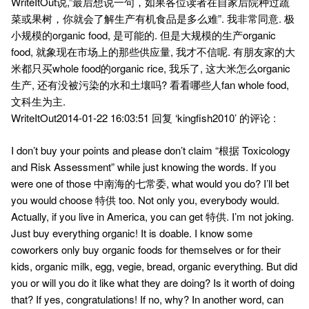
WriteItOut说,”最后想说一句，如果各位读者在自家后院种过蔬
菜或果树，你就会了解生产有机食品是多么难”. 我非常同意. 极
小规模的organic food, 是可能的. 但是大规模的生产organic
food, 就象现在市场上的那些供应量, 我才不信呢. 有朋友家的大
米都只买whole food的organic rice, 我乐了, 这大米怎么organic
生产, 还有没被污染的水和土壤吗? 看看哪些人fan whole food,
文科生为主.
WriteItOut2014-01-22 16:03:51 回复 ‘kingfish2010’ 的评论 :
I don’t buy your points and please don’t claim “根据 Toxicology
and Risk Assessment” while just knowing the words. If you
were one of those 中南海的七常委, what would you do? I’ll bet
you would choose 特供 too. Not only you, everybody would.
Actually, if you live in America, you can get 特供. I’m not joking.
Just buy everything organic! It is doable. I know some
coworkers only buy organic foods for themselves or for their
kids, organic milk, egg, vegie, bread, organic everything. But did
you or will you do it like what they are doing? Is it worth of doing
that? If yes, congratulations! If no, why? In another word, can