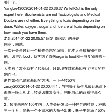
关门了。
Yangtze4300302014-01-22 20:36:37 WriteItOut is the only
expert here. Biochemists are not Toxicologists and Medical
Doctors are not either. Everything is toxic depending on the
dose. Water, oxygen, sugar and rice are all toxic depending on
how much you have them.
老姐2014-01-22 20:05:57 回复 ‘颐和园’ 的评论 :
同意，同感。
一次开会是碰到一个植物杂志的编辑，他本人是搞植物生物
的。因讲起food，我学到了原来organic food和一般食物没啥不
同。
人类有了农业就有了转基因，只是现在对转基因有了很大的控
制而已。
两性繁殖也是转基因的方法。一下子转50％
zmzy20002014-01-22 20:00:44 1，与把每个新生儿放到悬崖下
面冻一晚上相比，转基因非常安全。别把自己的命看得那么
重。
2，预测未来的100年内，人类会研发出一种怪异的植物，种地
里一个月，能长一个不漏水的大瓶子出来，瓶子里装满了50%