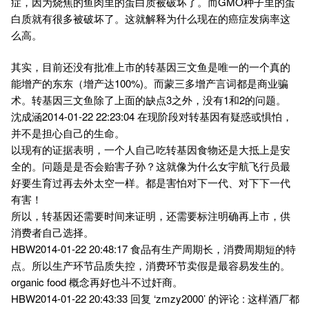
症，因为烧焦的鱼肉里的蛋白质被破坏了。而GMO种子里的蛋
白质就有很多被破坏了。这就解释为什么现在的癌症发病率这
么高。
其实，目前还没有批准上市的转基因三文鱼是唯一的一个真的
能增产的东东（增产达100%)。而蒙三多增产言词都是商业骗
术。转基因三文鱼除了上面的缺点3之外，没有1和2的问题。
沈成涵2014-01-22 22:23:04 在现阶段对转基因有疑惑或惧怕，
并不是担心自己的生命。
以现有的证据表明，一个人自己吃转基因食物还是大抵上是安
全的。问题是是否会贻害子孙？这就像为什么女宇航飞行员最
好要生育过再去外太空一样。都是害怕对下一代、对下下一代
有害！
所以，转基因还需要时间来证明，还需要标注明确再上市，供
消费者自己选择。
HBW2014-01-22 20:48:17 食品有生产周期长，消费周期短的特
点。所以生产环节品质失控，消费环节卖假是最容易发生的。
organic food 概念再好也斗不过奸商。
HBW2014-01-22 20:43:33 回复 ‘zmzy2000’ 的评论 : 这样酒厂都