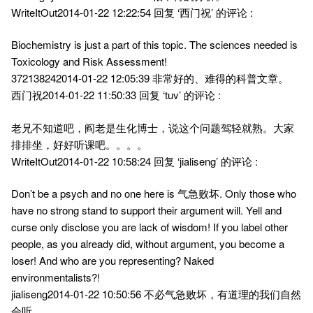
WriteItOut2014-01-22 12:22:54 回复 ‘西门祝’ 的评论 :
Biochemistry is just a part of this topic. The sciences needed is
Toxicology and Risk Assessment!
372138242014-01-22 12:05:39 非常好的、难得的科普文章。
西门祝2014-01-22 11:50:33 回复 ‘tuv’ 的评论 :
老兄不知道吧，阎老是生化博士，说这个问题驾轻就熟。大家
排排坐，好好听课吧。。。。
WriteItOut2014-01-22 10:58:24 回复 ‘jialiseng’ 的评论 :
Don’t be a psych and no one here is 气急败坏. Only those who
have no strong stand to support their argument will. Yell and
curse only disclose you are lack of wisdom! If you label other
people, as you already did, without argument, you become a
loser! And who are you representing? Naked
environmentalists?!
jialiseng2014-01-22 10:50:56 不必气急败坏，有道理的我们自然
会听。