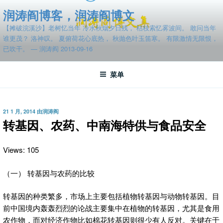
跳
润涛阎博客，润涛阎博文
至
【摊破浣溪沙】老树忆当年 冷水秋烟夕日残， 枯枝索忆雾波间。 敢问当年
内
谁更茂？ 洛神叹。 夏俯荷花心底热， 秋抛色叶玉笛寒。 有限激情无限恨，
容
已吹干。 — 润涛阎 2013-09-16
菜单
发
21 1 月, 2014
由
润涛阎
布
转基因、农药、中南海特供与食品安全
于
Views: 105
（一） 转基因与农药的比较
转基因的种类繁多，市场上主要包括植物转基因与动物转基因。目
前中国境内轰轰烈烈的论战主要集中在植物的转基因，尤其是食用
农作物，而对经济作物比如棉花转基因则很少有人反对。关键在于