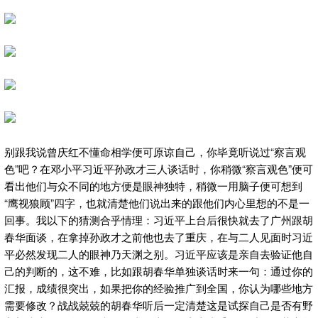
别跟我说曾庆红不懂命相学便可原谅自己，你毕竟听说过“察言观
色”吧？在邓小平习近平孙政才三人谈话时，你稍微“察言观色”便可
看出他们与众不同的地方便是眼神独特，稍微一用脑子便可想到
“鹰视狼顾”四字，也就清楚他们说出来的跟他们内心里想的不是一
回事。我以下的猜测合乎情理：习近平上台后很快就去了广州跟胡
春华面谈，在拿掉孙政才之前他也去了重庆，在与二人见面时习近
平必然发现二人的眼神乃天渊之别。习近平应该是亲自去验证他自
己的判断的，这不难，比如跟胡春华单独谈话时来一句：通过你的
汇报，成绩很突出，如果把你的经验推广到全国，你认为哪些地方
需要修改？战战兢兢的胡春华听后一定清楚这是试探自己是否有野