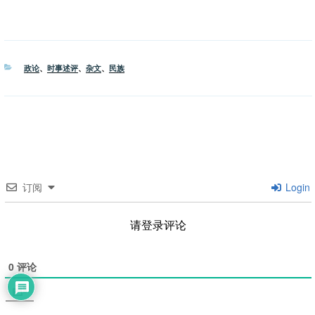
分
政论
、
时事述评
、
杂文
、
民族
类
订阅
Login
请登录评论
0
评论