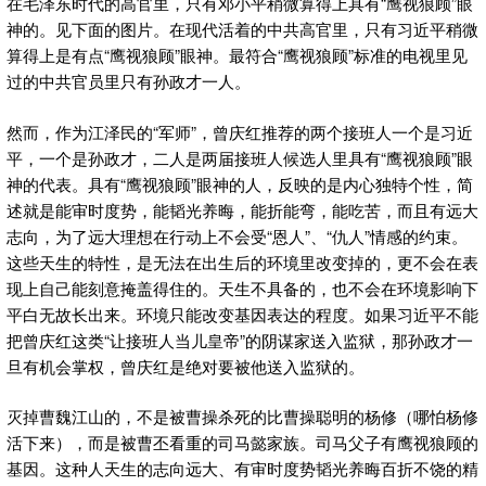
在毛泽东时代的高官里，只有邓小平稍微算得上具有“鹰视狼顾”眼
神的。见下面的图片。在现代活着的中共高官里，只有习近平稍微
算得上是有点“鹰视狼顾”眼神。最符合“鹰视狼顾”标准的电视里见
过的中共官员里只有孙政才一人。
然而，作为江泽民的“军师”，曾庆红推荐的两个接班人一个是习近
平，一个是孙政才，二人是两届接班人候选人里具有“鹰视狼顾”眼
神的代表。具有“鹰视狼顾”眼神的人，反映的是内心独特个性，简
述就是能审时度势，能韬光养晦，能折能弯，能吃苦，而且有远大
志向，为了远大理想在行动上不会受“恩人”、“仇人”情感的约束。
这些天生的特性，是无法在出生后的环境里改变掉的，更不会在表
现上自己能刻意掩盖得住的。天生不具备的，也不会在环境影响下
平白无故长出来。环境只能改变基因表达的程度。如果习近平不能
把曾庆红这类“让接班人当儿皇帝”的阴谋家送入监狱，那孙政才一
旦有机会掌权，曾庆红是绝对要被他送入监狱的。
灭掉曹魏江山的，不是被曹操杀死的比曹操聪明的杨修（哪怕杨修
活下来），而是被曹丕看重的司马懿家族。司马父子有鹰视狼顾的
基因。这种人天生的志向远大、有审时度势韬光养晦百折不饶的精