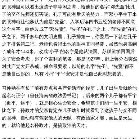
的眼神里可以看出这孩子非等闲之辈，给他起的名字“邓先圣”比孔
子的至圣先师还厉害呢。孔子可能有后天的努力，而邓小平生下来
的眼神就让他爹认为他是“先圣”。入学后读四书五经的老师不同意
这个名字，给他改成了“邓先贤”。“先圣”在孔子之上，而“先贤”在孔
子之下。两千多年的文明史里，孔子排第一，你委屈一下就在孔子
之下排名第二吧。老师也看得出他的眼神非同寻常，虽然他身高到
了成年才1.50米。改成“小平”的名字是他从法国、苏联留学回国后
为了安全考虑，起了个吉利的笔名。那是1927年，赶上蒋介石突然
对共产党大开杀戒。保命最要紧，以前的名字“先圣”、“先贤”都不
是他自己起的，只有“小平”平平安安才是他自己此时想要的。
习仲勋在有长子前有差点被共产党活埋的经历，儿子出生后就给他
起名习正宁（曾任海南省政法委书记），后来的两个儿子都有平字
（近平、远平），就是担心生命安全，希望孩子们能一生平安。相
比之下，孙政才的父亲肯定在儿子幼年时就看到了这孩子与众不同
的眼神、自幼就有驾驭他人的天赋，有政治家才能，而且是天生
的，就给他起名孙政才。是搞政治的天才。