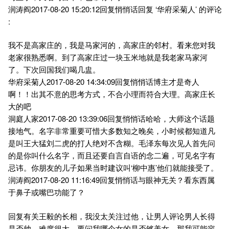
润涛阎2017-08-20 15:20:12回复悄悄话回复 ‘华府采菊人’ 的评论
:
我不是高家庄的，我是马家河的，高家庄的邻村。看来您对我
老家很熟悉啊。到了高家庄过一块玉米地就是我老家马家河
了。下次回国我们喝几盅。
华府采菊人2017-08-20 14:34:09回复悄悄话博主才是奇人
啊！！出其不意的思考方式，不合小理而符合大理。高家庄长
大的吧
洞庭人家2017-08-20 13:39:06回复悄悄话哈哈，大师这个话题
接地气。名字非常重要可惜大多数知之晚矣，小时候都知道凡
是叫王大猛刘二虎的打人绝对不含糊。毛泽东每次见人首先问
的是你叫什么名字，而且还要自言自语的念二遍，可见名字有
忌讳。你朋友的儿子如果当时建议叫‘柳中惠’他们就能接受了。
润涛阎2017-08-20 11:16:49回复悄悄话与眼神无关？看东西属
于鼻子或嘴巴功能了？
回复有关王毅的长相，我没太关注过他，让男人评论男人长得
是否帅，难度很大。要问我哪个女的是否够美女，那我可能容