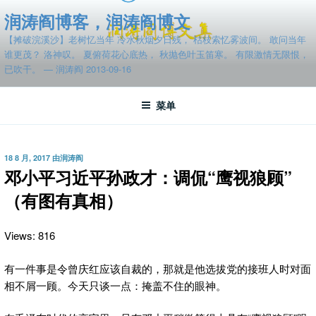
跳
润涛阎博客，润涛阎博文
至
【摊破浣溪沙】老树忆当年 冷水秋烟夕日残， 枯枝索忆雾波间。 敢问当年
内
谁更茂？ 洛神叹。 夏俯荷花心底热， 秋抛色叶玉笛寒。 有限激情无限恨，
容
已吹干。 — 润涛阎 2013-09-16
菜单
发
18 8 月, 2017
由
润涛阎
布
邓小平习近平孙政才：调侃“鹰视狼顾”
于
（有图有真相）
Views: 816
有一件事是令曾庆红应该自裁的，那就是他选拔党的接班人时对面
相
不屑一顾。今天只谈一点：掩盖不住的眼神。