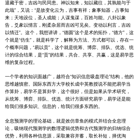
退藏于密，吉凶与民同患。神以知来，知以藏往，其孰能与于
此哉”，又说：“是故变化云为，吉事有祥；象事知器，占事知
来；天地设位，圣人成能；人谋鬼谋，百姓与能。八卦以象
告，爻彖以情言，刚柔杂居而吉凶可见矣。变动以利言，吉凶
以情迁”。这个，我想讲讲，“德圆”这个是术的拓扑，“德方”，这
个就是“仿生”，就是科学了，解释为方法、方式都可以，存在一
个概率问题，“易以贡”，这个就是统筹、博弈、排队、优选、统
计的综合结果，是“贡”的结果，共合、共享、共赢，这是易学思
维的复杂过程。
一个学者的知识面越广，越符合“知识信息吸盘理论”结构，他的
思维越慎密。国际东西方大学校长成中英教授说不能把易学当
作算卦，易学不是算卦学，这个很好，但是如果从学术研究，
从统筹、博弈、排队、优选、统计方面研究易学，易学还是能
给我们很多知识、信息的，给我们很多东西的。
全息预测学的理论基础，就是效仿章鱼的模式并结合全息理
论，吸纳现代预测学的数理逻辑优势和古代预测学的归纳综合
优势，利用各种信息源，采取兼容并蓄，取长补短，择优淘