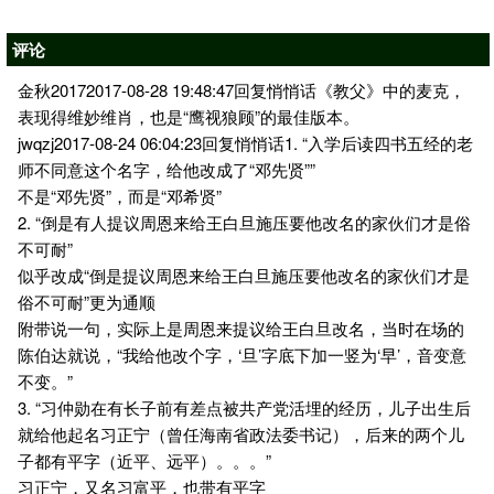
评论
金秋20172017-08-28 19:48:47回复悄悄话《教父》中的麦克，
表现得维妙维肖，也是“鹰视狼顾”的最佳版本。
jwqzj2017-08-24 06:04:23回复悄悄话1. “入学后读四书五经的老
师不同意这个名字，给他改成了“邓先贤””
不是“邓先贤”，而是“邓希贤”
2. “倒是有人提议周恩来给王白旦施压要他改名的家伙们才是俗
不可耐”
似乎改成“倒是提议周恩来给王白旦施压要他改名的家伙们才是
俗不可耐”更为通顺
附带说一句，实际上是周恩来提议给王白旦改名，当时在场的
陈伯达就说，“我给他改个字，‘旦’字底下加一竖为‘早’，音变意
不变。”
3. “习仲勋在有长子前有差点被共产党活埋的经历，儿子出生后
就给他起名习正宁（曾任海南省政法委书记），后来的两个儿
子都有平字（近平、远平）。。。”
习正宁，又名习富平，也带有平字