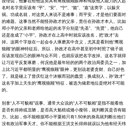
按理说，他爹在给他这类具有鹰视狼顾眼神和驾驭他人能力的人起
名时名字里应该有 “平”、“安”、“宁”、“懿”、“嘉”这类字，以躲灾
祸。功成名就，对这类人来说不是难事；而平安，才是他们要面对
的难题。这事当然不能怪孙政才的父亲，责任在孙政才本人。比如
邓小平的父亲和老师给他起的名字分别是“先圣”、“先贤”，他自己
还是改成了“小平”。孙政才在上高中时就应该改名，把“政才”去
掉。这两个字放在一起会令人琢磨其中含义，尤其是看到他“鹰视
狼顾”的眼神特征后。所以，孙政才在高中甚至初中时照了镜子就
应该发现自己的眼神与众不同，也就应该把名字改掉。这名字就得
让习近平反复琢磨，何况他是最年轻的的两个政治局委员之一，加
上比习近平都明显的“鹰视狼顾”眼神，更别说老婆贪财、自己好色
了。就是碰上了曾庆红这个沐猴而冠的蠢货，换成别人，孙“政才”
这名字加上天生的“鹰视狼顾”特征，被选为储君地位是绝对不可能
的。
别拿“人不可貌相”说事。通常大众说的“人不可貌相”是指不能看他
是否长得帅或丑陋，是否高大魁梧或矮小瘦弱，就判断其是否有能
力。比如，你不能根据邓小平粟裕只有1.50米的身高就判断出他们
没有政治军事天才。你不能根据王洪文长得帅就误以为他有经天纬