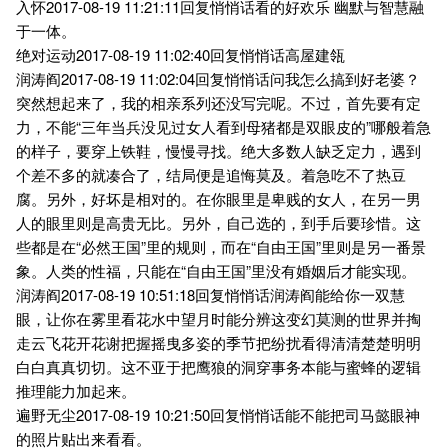
入怀2017-08-19 11:21:11回复悄悄话看的好欢乐 幽默与智慧融
于一体。
绝对运动2017-08-19 11:02:40回复悄悄话高屋建瓴
润涛阎2017-08-19 11:02:04回复悄悄话问我怎么搞到好老婆？
突然想起来了，我的相亲系列还没写完呢。不过，首先要有定
力，不能“三年当兵没见过女人看到母猪都是双眼皮的”哪般着急
的样子，要穿上铁鞋，慢慢寻找。绝大多数人缺乏定力，遇到
个差不多的就凑合了，结局便是追悔莫及。着急吃不了热豆
腐。另外，好坏是相对的。在你眼里是卑贱的女人，在另一男
人的眼里则是高贵无比。另外，自己选的，到手后要珍惜。这
些都是在“必然王国”里的规则，而在“自由王国”里则是另一番景
象。人类的性福，只能在“自由王国”里没有婚姻后才能实现。
润涛阎2017-08-19 10:51:18回复悄悄话润涛阎能给你一双慧
眼，让你在雾里看花水中望月时能分辨这变幻莫测的世界并掏
走云飞花开花谢把握摇曳多姿的季节把纷扰看得清清楚楚明明
白白真真切切。这不亚于把鹰狼的洞穿事务本能与蜜蜂的逻辑
推理能力加起来。
遍野无尘2017-08-19 10:21:50回复悄悄话能不能把司马懿眼神
的照片贴出来看看。