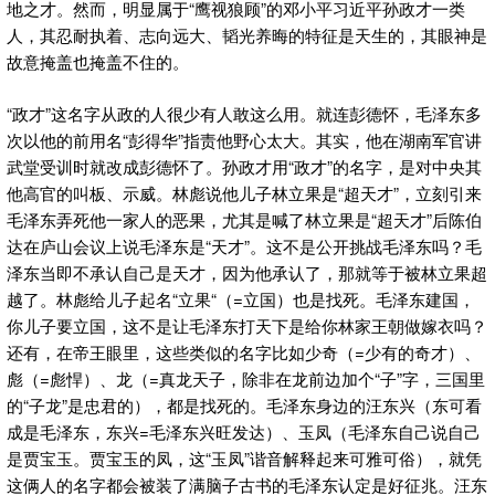
地之才。然而，明显属于“鹰视狼顾”的邓小平习近平孙政才一类
人，其忍耐执着、志向远大、韬光养晦的特征是天生的，其眼神是
故意掩盖也掩盖不住的。
“政才”这名字从政的人很少有人敢这么用。就连彭德怀，毛泽东多
次以他的前用名“彭得华”指责他野心太大。其实，他在湖南军官讲
武堂受训时就改成彭德怀了。孙政才用“政才”的名字，是对中央其
他高官的叫板、示威。林彪说他儿子林立果是“超天才”，立刻引来
毛泽东弄死他一家人的恶果，尤其是喊了林立果是“超天才”后陈伯
达在庐山会议上说毛泽东是“天才”。这不是公开挑战毛泽东吗？毛
泽东当即不承认自己是天才，因为他承认了，那就等于被林立果超
越了。林彪给儿子起名“立果“（=立国）也是找死。毛泽东建国，
你儿子要立国，这不是让毛泽东打天下是给你林家王朝做嫁衣吗？
还有，在帝王眼里，这些类似的名字比如少奇（=少有的奇才）、
彪（=彪悍）、龙（=真龙天子，除非在龙前边加个“子”字，三国里
的“子龙”是忠君的），都是找死的。毛泽东身边的汪东兴（东可看
成是毛泽东，东兴=毛泽东兴旺发达）、玉凤（毛泽东自己说自己
是贾宝玉。贾宝玉的凤，这“玉凤”谐音解释起来可雅可俗），就凭
这俩人的名字都会被装了满脑子古书的毛泽东认定是好征兆。汪东