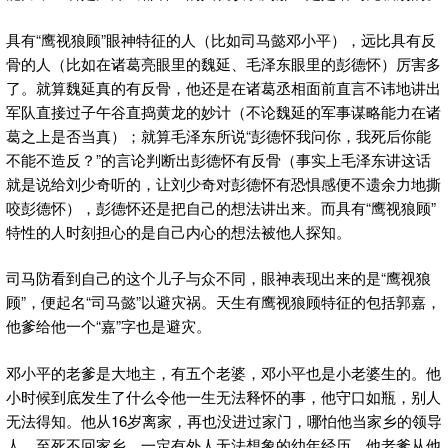
具有“鹰视狼顾”眼神特征的人（比如司马懿邓小平），远比具有反
骨的人（比如在诸葛亮眼里的魏延、毛泽东眼里的彭德怀）厉害多
了。就算魏延真的有反骨，他还是在诸葛丞相面前直言不讳地讲出
军队直接过子午谷直捣黄龙的妙计（不论魏延的军事谋略能力在诸
葛之上是否当真）；就算毛泽东所说“彭德怀我问你，我死后你能
不能不造反？”的言论判断出彭德怀有反骨（事实上毛泽东讲这话
就是说给刘少奇听的，让刘少奇对彭德怀有恐惧感便不遗余力地撕
咬彭德怀），彭德怀还是把自己的想法讲出来。而具有“鹰视狼顾”
特性的人时刻担心的是自己内心的想法被他人探知。
司马防看到自己的这个儿子与众不同，眼神表现出来的是“鹰视狼
顾”，便起名“司马懿”以避灾祸。天生有鹰视狼顾特征的包括郭嘉，
他爹给他一个“嘉”字也是避灾。
邓小平的老爹是大地主，有五个老婆，邓小平也是小老婆生的。他
小时候到底发生了什么令他一生无法释怀的事，他守口如瓶，别人
无法得知。他从16岁离家，再也没进过家门，哪怕他当家乡的领导
人。至死不回家乡，一定有外人无法想象的幼年经历。他老爹从他