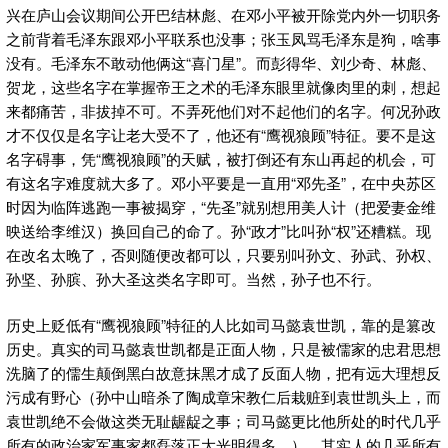
兴在庐山会议期间公开巴结林彪、在邓小平被开除党内外一切职务
之前背着毛泽东跟邓小平联系也没事；张玉凤骂毛泽东是狗，啥事
没有。毛泽东不敢动他俩这“喜门星”。而彭得华、刘少奇、林彪、
贺龙，这些名字在掌握帝王之术的毛泽东眼里就像肉里的刺，想起
来都痛苦，非拔掉不可。不弄死他们对不起他们的名字。何况孙政
才不仅仅是名字让老大受不了，他还有“鹰视狼顾”特征。要不是这
名字碍事，凭“鹰视狼顾”的天赋，被打倒还有东山再起的机会，可
有这名字难度就大多了。邓小平要是一直用“邓先圣”，在中央苏区
时因为临阵逃跑一事被揭穿，“先圣”就别想用美人计（把爱妻金维
映送给李维汉）换回自己的命了。孙“政才”比叫孙“权”还糟糕。现
在改名太晚了，否则随便改都可以，只要别叫孙文、孙武、孙权、
孙坚、孙膑、孙大圣这类名字即可。当然，孙子也不行。
历史上贬低有“鹰视狼顾”特征的人比如司马懿袁世凯，靠的是篡改
历史。真实的司马懿袁世凯都是正面人物，只是被儒家的忠君思想
洗脑了的儒生颠倒黑白故意抹黑才成了反面人物，把有远大理想反
污成有野心（孙中山暗杀了陶成章宋教仁后栽赃到袁世凯头上，而
袁世凯绝不会做这类无耻龌龊之事；司马懿更比他所处的时代几乎
所有的政治家军事家都磊落正大光明得多。）。其实人的几乎所有