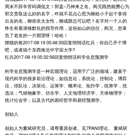
周末不辞辛苦码调侃文！郭盖–乃神来之名。阎兄既然能费心为
郭文贵取这么好的名字，咋就不花点心思为柳姓小子起个拿得
出去的名，柳依依太女性，柳成荫总可以吧？名字对一个人的
终生有着潜移默化的指导作用，这份如山的信任，阎兄，您辜
负了老友的一片期望呀！哈哈！
狸猫的爸2017-08-19 05:48:30回复悄悄话红兵：你自己开个博
吧，或者搞个东西南北中宇宙大学?
红兵2017-08-19 05:32:56回复悄悄话科学全息预测学
科学全息预测学是一种宏观理论，适用于广泛的领域，建基于
现代科学的很多前沿理论，如信息论，系统论，控制论，博弈
论，排队论，决策论、运筹学、概率论、拓扑学，统筹学，优
选法；气候物象学、仿生学、人文地理经济学、天体物理学；
统计社会学；以及古代的易经哲学和易经预测学。
创始人
创始人为董斌研究员，请尊重原创者。见7PANI理论。 董斌研