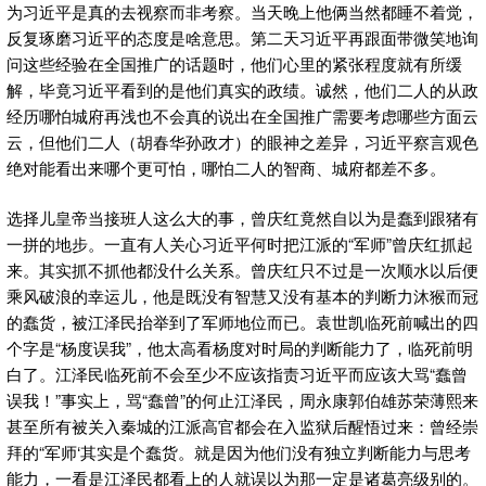
为习近平是真的去视察而非考察。当天晚上他俩当然都睡不着觉，
反复琢磨习近平的态度是啥意思。第二天习近平再跟面带微笑地询
问这些经验在全国推广的话题时，他们心里的紧张程度就有所缓
解，毕竟习近平看到的是他们真实的政绩。诚然，他们二人的从政
经历哪怕城府再浅也不会真的说出在全国推广需要考虑哪些方面云
云，但他们二人（胡春华孙政才）的眼神之差异，习近平察言观色
绝对能看出来哪个更可怕，哪怕二人的智商、城府都差不多。
选择儿皇帝当接班人这么大的事，曾庆红竟然自以为是蠢到跟猪有
一拼的地步。一直有人关心习近平何时把江派的“军师”曾庆红抓起
来。其实抓不抓他都没什么关系。曾庆红只不过是一次顺水以后便
乘风破浪的幸运儿，他是既没有智慧又没有基本的判断力沐猴而冠
的蠢货，被江泽民抬举到了军师地位而已。袁世凯临死前喊出的四
个字是“杨度误我”，他太高看杨度对时局的判断能力了，临死前明
白了。江泽民临死前不会至少不应该指责习近平而应该大骂“蠢曾
误我！”事实上，骂“蠢曾”的何止江泽民，周永康郭伯雄苏荣薄熙来
甚至所有被关入秦城的江派高官都会在入监狱后醒悟过来：曾经崇
拜的“军师‘其实是个蠢货。就是因为他们没有独立判断能力与思考
能力，一看是江泽民都看上的人就误以为那一定是诸葛亮级别的。