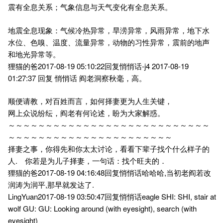
震有全息关系；气象信息与天气变化有全息关系。
地震全息现象：气候冷热异常，旱涝异常，风雨异常，地下水
水位、色嗅、温度、流量异常，动物的习性异常，震前的地声
和地光异常等。
狸猫的爸2017-08-19 05:10:22回复悄悄话-j4 2017-08-19
01:27:37 回复 悄悄话 阎老洞察秋毫，高。
顺便请教，对百姓而言，如何择妻更为人生关键，
网上众说纷纭，阎老有何论述，盼为大家解惑。
～～～～～～～～～～～～～～～～～～～～～～～～～～～
～～～～～～～～～～～～～～～～～～～～～～
择妻之事，你得先和你太太讨论，看看下辈子找个什么样子的
人. 你若是为儿子择妻，一句话：找个旺夫的．
狸猫的爸2017-08-19 04:16:48回复悄悄话哈哈哈,当初老阎若改
润涛为润平,那早就发达了.
LingYuan2017-08-19 03:50:47回复悄悄话eagle SHI: SHI, stair at
wolf GU: GU: Looking around (with eyesight), search (with
eyesight)