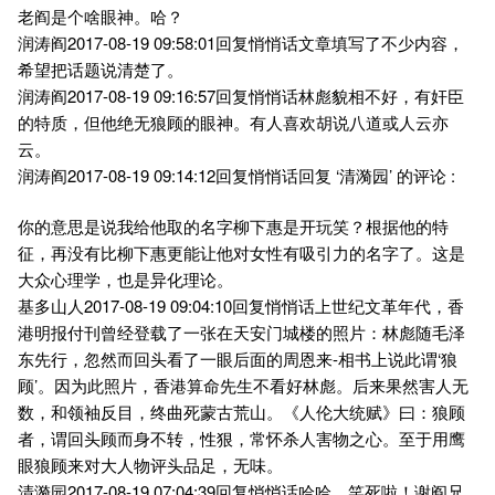
老阎是个啥眼神。哈？
润涛阎2017-08-19 09:58:01回复悄悄话文章填写了不少内容，
希望把话题说清楚了。
润涛阎2017-08-19 09:16:57回复悄悄话林彪貌相不好，有奸臣
的特质，但他绝无狼顾的眼神。有人喜欢胡说八道或人云亦
云。
润涛阎2017-08-19 09:14:12回复悄悄话回复 ‘清漪园’ 的评论 :
你的意思是说我给他取的名字柳下惠是开玩笑？根据他的特
征，再没有比柳下惠更能让他对女性有吸引力的名字了。这是
大众心理学，也是异化理论。
基多山人2017-08-19 09:04:10回复悄悄话上世纪文革年代，香
港明报付刊曾经登载了一张在天安门城楼的照片：林彪随毛泽
东先行，忽然而回头看了一眼后面的周恩来-相书上说此谓‘狼
顾’。因为此照片，香港算命先生不看好林彪。后来果然害人无
数，和领袖反目，终曲死蒙古荒山。《人伦大统赋》曰：狼顾
者，谓回头顾而身不转，性狠，常怀杀人害物之心。至于用鹰
眼狼顾来对大人物评头品足，无味。
清漪园2017-08-19 07:04:39回复悄悄话哈哈，笑死啦！谢阎兄