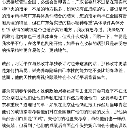
心想接班管理全国，必然会当即表白：广东省委只不过是在落实您
和中央的指示，不足的地方很多，如果说有点成绩的话，那也是您
的指示精神与广东具体条件结合的结果，您的指示精神在全国有普
遍真理的特征，但在广东落实您的指示精神尊重“具体条件具体分
析”所获得的成绩是否也适合其它地方，我没有思考过。我虽然在
西藏河北内蒙也干过具体事务，但没什么成绩，回顾一下，主要是
我水平不行，在这里也刚刚开始，如果有点收获的话那只是表明您
的指示精神更容易落实、更贴地气。
诚然，习近平在与孙政才单独谈话时也来这套的话，那孙政才更清
楚如何拍马屁，韬光养晦隐瞒自己本性的能力绝不会比胡春华差，
然而，他的天性的鹰视狼顾眼神会令习近平后背冒凉气。
那为何胡春华孙政才这俩政治局委员常常去北京开会习近平不在北
京分别召见他们让他们单独汇报工作然后考验他们，还要单独去广
东和重庆？道理很简单：如果在北京让他俩汇报工作然后当即肯定
他们的成绩接着考验他们对在全国推广他们的经验的反应，那他俩
当然会明白那是“面试”。去他们的地盘去考察，虽然他们也一样战
战兢兢，但看到了他们的成绩后当面点个头赞扬几句会令他俩误以