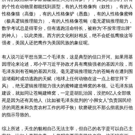
的个性在动物里都能找到原型，有的人性格像狗（奴性），有的人
性格像猫（高傲），有的人性格像驴（愚蠢），有的人性格像蜜蜂
（极具逻辑推理能力），有的人性格像苍蝇（毫无逻辑推理能力，
数学考试总是得零分，但有逃跑活命特长，被称为“不按常理出牌”
的神人），以此类推。西方的文化刚好相反，绝不会贬低鹰狼这等
强者，美国人还把鹰作为美国民族的象征呢。
有人说习近平想当第二个毛泽东，这是典型的信口开河。如果用基
因理论来论述，邓小平习近平孙政才具有鹰狼强者的基因片段，而
毛泽东则有苍蝇的基因片段。毫无逻辑推理能力的苍蝇有在遭到围
追堵截时成功逃跑的天赋（地球上任何动物在这一点上都甘拜下
风），绝无逻辑推理能力强大的蜜蜂建造蜂窝的本领。让毛泽东搞
建设，就如同让苍蝇建蜂窝，一定是胡乱治国，没把6亿人全部饿
死是因为还有其他人（比如被毛泽东批判的“小脚女人”负责国民经
济的周恩来和负责农村工作的邓子恢）软磨硬抗不那么彻底执行他
的指示导致的。
综上所述，天生的貌相自己无法主宰，但自己的名字是可以自己主