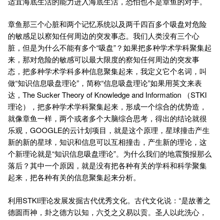
适宜海底生活的能力进入海底生活，恐怕也不是章鱼的对手。
章鱼那三个心脏和两个记忆系统以及两千四百多个吸盘对危险
的敏感足以察知任何周边的突发事态。我们人类没有三个心
脏，但是为什么不能有多个“吸盘”？如果把多种学术学科聚集起
来，那对危险的敏感可以最大限度的察知任何周边的突发事
态，把多种学术学科多种信息聚集起来，我定义它个名词，叫
做“知识信息吸盘理论”，简称“信息吸盘理论”如果用英文来表
达，The Sucker Theory of Knowledge and Information （STKI
理论），把多种学术学科聚集起来，形成一个综合的优势造，
就像章鱼一样，两个或者多个大脑综合思考，得出的结论就很
乐观，GOOGLE的云计划项目，就是这个原理，星球撞击产生
新的新的星球，知识和信息可以互相撞击，产生新的理论，这
个新理论就是“知识信息吸盘理论”。为什么我们的地震预报那么
落后？其中一个原因，就是没有把各种有关的学科和科学聚集
起来，把各种有关的信息聚集起来分析。
利用STKI理论发展发掘古代优秀文化。古代文化说：“是故蓍之
德圆而神，卦之德方以知，六爻之义易以贡。圣人以此洗心，