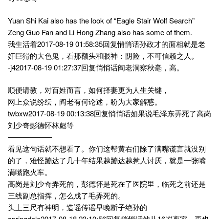
Yuan Shi Kai also has the look of “Eagle Stair Wolf Search”
Zeng Guo Fan and Li Hong Zhang also has some of them.
我生活着2017-08-19 01:58:35回复悄悄话孙政才的面相就是老
奸巨猾的大色鬼，看那额头和眼神：阴险，不可信赖之人。
-j42017-08-19 01:27:37回复悄悄话阎老洞察秋毫，高。
顺便请教，对百姓而言，如何择妻更为人生关键，
网上众说纷纭，阎老有何论述，盼为大家解惑。
twbxw2017-08-19 00:13:38回复悄悄话如果说毛泽东弄死了高岗
刘少奇彭德怀林彪等
——————
看见这句话就不想看了。你们这帮黄右们除了满嘴谎言就没别
的了，难怪蹦达了几十年结果越蹦达越惹人讨厌，就是一张嘴
满嘴跑火车。
高岗是刘少奇弄死的，彭德怀是死在了医院里，临死之前还是
三线副总指挥，怎么成了毛弄死的。
头上三尺有神明，造谣传谣早晚断子绝孙的
springdale2017-08-18 23:10:56回复悄悄话他从16岁离家，再也