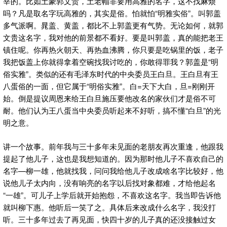
宰的。比如土豪郭文贵，土老帽非要用高雅的名字，这不找麻烦
吗？凡是取名字玩高雅的，其实是俗。怕就怕“明雅实俗”。叫郭盖
多气派啊。晁盖、黄盖，都比不上郭盖更有气势。无论如何，就郭
文贵这名字，我对他的前景都不看好。要是叫郭盖，真的能把老王
镇住呢。你再热火朝天、再热血沸腾，你只要是吃锅里的饭，老子
我把饭盖上你就得拿着空碗找我讨吃的，你敢得罪我？郭盖是“明
俗实雅”。类似的还有毛泽东时代的中央委员王白旦。王白旦有王
八蛋俗的一面，但它属于“明俗实雅”。白=天下大白，旦=刚刚开
始。倒是提议周恩来给王白旦施压要他改名的家伙们才是俗不可
耐。他们认为王八蛋当中央委员听起来不好听，搞不懂“白旦”的光
明之意。
讲一个故事。前年我与三十多年未见面的老朋友再次重逢，他跟我
提起了他儿子，这也是我想知道的。因为那时他儿子不喜欢自己的
名字—柳一雄，他就找我，问问我给他儿子改成啥名字比较好，他
说他儿子太内向，没有响亮的名字以后找对象都难，才给他起名
“一雄”。可儿子上学后就开始抱怨，不喜欢这名字。我当即告诉他
就叫柳下惠。他听后一笑了之。具体后来改成什么名字，我没打
听。三十多年过去了再见面，快四十岁的儿子真的还没接触过女