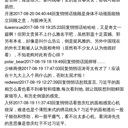
易些。
月潜2017-08-20 04:40:44回复悄悄话狼顾是身体不动颈面能独
立回顾之意，与眼神无关
liuwenxue2017-08-19 19:25:23回复悄悄话哈哈哈，又是奇文一
篇啊！但郭文贵算不上什么雅名字吧，虽然郭盖十足震撼。郭
另有本名，好像是叫什么浩云，倒是挺风雅的。另外中国现在
的外长王毅被人认为面相奇特（居然有不少女人认为他很好
看），不知老阎对此有否心得？
polar_bear2017-08-19 19:19:49回复悄悄话国师呀……
少林商僧2017-08-19 17:47:03回复悄悄话涛哥太有才了！应该
在十九大上入个局什么的，否则太屈才啦！
redwest2017-08-19 12:27:39回复悄悄话恕我直言, 习近平的面
相怎么看也看不到睿智和儒雅,每次看到他, 就让我联想到朝鲜国
家领导人, 有历史倒退的感觉。
入怀2017-08-19 11:37:43回复悄悄话看曾庆红的面相感觉心机
很深，难道也是个薄熙来式的绣花枕头? 习近平的面相透出一股
子狠劲和愣劲，和一股平庸气，看不出太多心机。看润涛先生
的意思像是曾庆红干不过习近平。