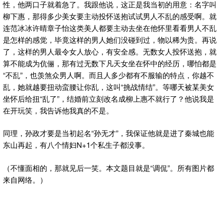
性，他两口子就着急了。我跟他说，这正是我当初的用意：名字叫
柳下惠，那得多少美女要主动投怀送抱试试男人不乱的感受啊。就
连范冰冰许晴章子怡这类美人都要主动去坐在他怀里看看男人不乱
是怎样的感觉，毕竟这样的男人她们没碰到过，物以稀为贵。再说
了，这样的男人最令女人放心，有安全感。无数女人投怀送抱，就
算不能成为伉俪，那有过无数下凡天女坐在怀中的经历，哪怕都是
“不乱”，也羡煞众男人啊。而且人多少都有不服输的特点，你越不
乱，她就越要扭动蛮腰让你乱，这叫“挑战情结”。等哪天被某美女
坐怀后给扭“乱了”，结婚前立刻改名成柳上惠不就行了？他说我是
在开玩笑，我告诉他我真的不是。
同理，孙政才要是当初起名“孙无才”，我保证他就是进了秦城也能
东山再起，有八个情妇N+1个私生子都没事。
（不懂面相的，那就见后一笑。本文题目就是“调侃”。所有图片都
来自网络。）