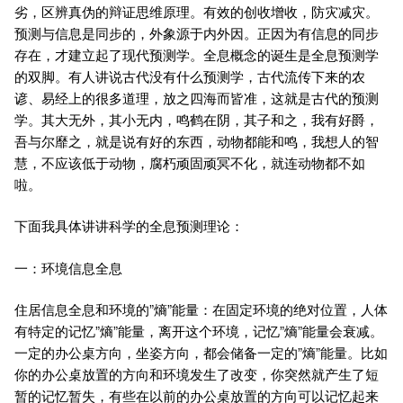
劣，区辨真伪的辩证思维原理。有效的创收增收，防灾减灾。
预测与信息是同步的，外象源于内外因。正因为有信息的同步
存在，才建立起了现代预测学。全息概念的诞生是全息预测学
的双脚。有人讲说古代没有什么预测学，古代流传下来的农
谚、易经上的很多道理，放之四海而皆准，这就是古代的预测
学。其大无外，其小无内，鸣鹤在阴，其子和之，我有好爵，
吾与尔靡之，就是说有好的东西，动物都能和鸣，我想人的智
慧，不应该低于动物，腐朽顽固顽冥不化，就连动物都不如
啦。
下面我具体讲讲科学的全息预测理论：
一：环境信息全息
住居信息全息和环境的”熵”能量：在固定环境的绝对位置，人体
有特定的记忆”熵”能量，离开这个环境，记忆”熵”能量会衰减。
一定的办公桌方向，坐姿方向，都会储备一定的”熵”能量。比如
你的办公桌放置的方向和环境发生了改变，你突然就产生了短
暂的记忆暂失，有些在以前的办公桌放置的方向可以记忆起来