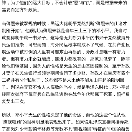
神，为了他们的远大目标，不会计较“恩”与“仇”，而是根据未来的
需要而定方针政策。
当薄熙来被双规的时候，民运大佬胡平竟然判断“薄熙来的仕途才
刚刚开始”。他误以为薄熙来就是当年三上三下的邓小平。我当时
就觉得胡平就一书呆子。这等毫无判断力水平的书呆子竟然被海外
民运们推崇，可想而知，海外民运根本就成不了气候。在共产党反
腐运动中被打倒的人里有可能东山再起的，孙政才是唯一有潜力
者。但有潜力未必就能成，连潜力都没有的，那就别做梦了，除非
给他们转基因，因为人的性格是天生的是由基因控制的。至于孙政
才妻子在民生银行当领导期间贪污了多少财、孙政才在重庆有四个
二奶并有N个私生子，这些都不是未来他不能东山再起的限制因
子。别说在无官不贪人人腐败的当今，就是毛泽东时代，邓小平曾
经两次抛弃下属官兵自己临阵逃跑在战争年代那属于死罪，照样反
复复出三次。
所以，邓小平天生的性格决定了他的命运，而他的这些个性从他
“鹰视狼顾”的眼神明显地表现出来了。如果说毛泽东直接间接弄死
了高岗刘少奇彭德怀林彪等无数不具“鹰视狼顾”特征的“中国的赫鲁