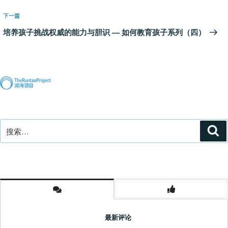
航
文
章
下
下一篇
一
培养孩子挑战权威的能力与胆识 — 如何教育孩子系列（四）
篇
文
章
搜
搜
索
索：
最新评论