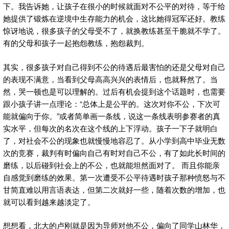
下。我告诉她，让孩子在很小的时候就面对不公平的对待，等于给
她提供了锻炼在逆境中生存能力的机会，这比她得冠军还好。教练
惊讶地说，很多孩子的父母受不了，就换教练甚至干脆就不学了。
有的父母和孩子一起抱怨教练，抱怨裁判。
其实，很多孩子对自己得到不公的待遇后最害怕的还是父母对自己
的表现不满意，当看到父母高高兴兴的表情后，也就释然了。当
然，哭一顿也是可以理解的。过后有机会提到这个话题时，也需要
跟小孩子讲一点理论：“总体上是公平的。这次对你不公，下次可
能就偏向于你。”或者简单画一条线，说这一条线表明参赛者的真
实水平，但每次的名次在这个线的上下浮动。孩子一下子就明白
了，对社会不公的现象也就慢慢地容忍了。从小学到高中毕业无数
次的竞赛，裁判有时偏向自己有时对自己不公，有了如此长时间的
磨练，以后碰到社会上的不公，也就能坦然面对了。 而且你能亲
自感觉到磨练的效果。第一次遭受不公平待遇时孩子那种愤怒与不
甘简直难以用言语表达，但第二次就好一些，随着次数的增加，也
就可以看到越来越淡定了。
想想看，北大的卢刚就是因为导师对他不公，偏向了同学山林华，