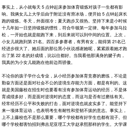
事实上，从小就每天 5 点钟起床参加体育锻炼对孩子一生都有影
响。我俩女儿上大学后由于附近没有滑冰场，便开始 5 点钟起床长
跑的锻炼。冬天，外面很冷；夏天跑步又很热。坚持下来是小时候
十几年如一日坚持锻炼的惯性，符合牛顿第一定律。每年参加马拉
松，一开始也就是能跑下来，到后来就可以到中间的位置。上次，
小女儿就跑到第 21名。四百多参赛者，有男有女，能得第 21名已
经进步很大了。她后面的那位黑小伙说感谢她呢，紧紧跟着她才跑
出了第 22 名的好成绩，比以往都好。当我看他那满身的腱子肉，
我真的为小女儿能跑在他前边而骄傲。
不论你的孩子学什么专业，从小经历参加体育竞赛的磨练，不论是
勤奋方面还是面对社会不公的逆境生存能力方面，都是有利的。这
就是美国藤校在招生时也要看有没有参加体育运动的经历，不是体
育成绩多好，而是面对逆境时的态度，而这与是否有过磨练有关。
经常经历不公平和失败的打击，面对逆境也就皮实多了。能坚持下
来一项体育运动，也表明考生有耐性和坚韧不拔的意志。事实上，
上不上藤校也不是那么重要，哪个学校都有好学生也都有混子。但
哪个学校都害怕招到弗吉尼亚理工大学赵承熙那样的学生。大学课