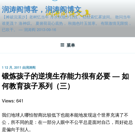
跳
润涛阎博客，润涛阎博文
至
【摊破浣溪沙】老树忆当年 冷水秋烟夕日残， 枯枝索忆雾波间。 敢问当年
内
谁更茂？ 洛神叹。 夏俯荷花心底热， 秋抛色叶玉笛寒。 有限激情无限恨，
容
已吹干。 — 润涛阎 2013-09-16
菜单
发
1 12 月, 2011
由
润涛阎
布
锻炼孩子的逆境生存能力很有必要 — 如
于
何教育孩子系列（三）
Views: 641
我们地球人哪怕智商比较低下也能本能地发现这个世界充满了不
公，所不同的是：在一部分人眼中不公平总是面对自己，而好处总
是偏向于别人。