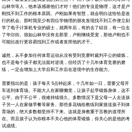
山林华等人，他本该感谢他们才对！他们的专业是物理，这才是卢
刚找不到工作的根本原因。卢刚如果有智慧，就会明白这恰恰是改
行的机会。那时我至少有四位学物理的朋友发现找不到工作便立刻
学了电子计算机专业的硕士，就两年后，有的去了硅谷，有一位去
了华尔街。假如山林华没有去那里，卢刚继续受宠，那他卢刚也不
可能比改行更容易找到工作或者发挥他的才干。
诚然，从不参加任何体育运动从没有受到竞赛时裁判不公的锻炼，
也不是每个孩子都无法面对逆境，但经历了十几年体育竞赛的磨
练，一定会增加上大学后和工作后在逆境中的生存能力。
需要指出的是：孩子每天 5点钟起床，十几年如一日，需要父母开
车送到体育场。不能大人在家睡懒觉，让孩子起早锻炼身体，这不
公平。由于不公平，很难持续很久。多数情况下是父母一人去送孩
子另一人在家做早餐等家务。那些多花钱给教练到家接送孩子到体
育场的，绝大多数都坚持不下来。这就是身教重于言教的道理所
在。而且孩子认为你根本不关心他的体育锻炼，你关心的是他的考
试成绩。