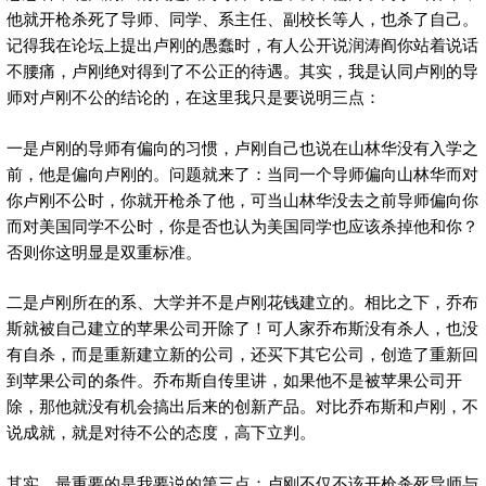
他就开枪杀死了导师、同学、系主任、副校长等人，也杀了自己。
记得我在论坛上提出卢刚的愚蠢时，有人公开说润涛阎你站着说话
不腰痛，卢刚绝对得到了不公正的待遇。其实，我是认同卢刚的导
师对卢刚不公的结论的，在这里我只是要说明三点：
一是卢刚的导师有偏向的习惯，卢刚自己也说在山林华没有入学之
前，他是偏向卢刚的。问题就来了：当同一个导师偏向山林华而对
你卢刚不公时，你就开枪杀了他，可当山林华没去之前导师偏向你
而对美国同学不公时，你是否也认为美国同学也应该杀掉他和你？
否则你这明显是双重标准。
二是卢刚所在的系、大学并不是卢刚花钱建立的。相比之下，乔布
斯就被自己建立的苹果公司开除了！可人家乔布斯没有杀人，也没
有自杀，而是重新建立新的公司，还买下其它公司，创造了重新回
到苹果公司的条件。乔布斯自传里讲，如果他不是被苹果公司开
除，那他就没有机会搞出后来的创新产品。对比乔布斯和卢刚，不
说成就，就是对待不公的态度，高下立判。
其实，最重要的是我要说的第三点：卢刚不仅不该开枪杀死导师与