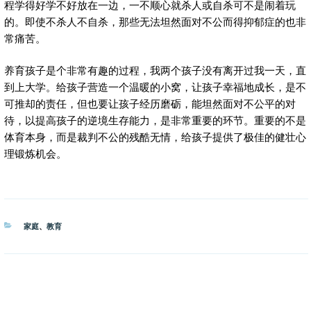
程学得好学不好放在一边，一不顺心就杀人或自杀可不是闹着玩
的。即使不杀人不自杀，那些无法坦然面对不公而得抑郁症的也非
常痛苦。
养育孩子是个非常有趣的过程，我两个孩子没有离开过我一天，直
到上大学。给孩子营造一个温暖的小窝，让孩子幸福地成长，是不
可推却的责任，但也要让孩子经历磨砺，能坦然面对不公平的对
待，以提高孩子的逆境生存能力，是非常重要的环节。重要的不是
体育本身，而是裁判不公的残酷无情，给孩子提供了极佳的健壮心
理锻炼机会。
分
家庭
、
教育
类