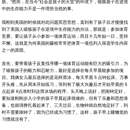
肤。”然而，在当今“社会是孩子的天堂”的环境下，锻炼孩子在逆境
中的生存能力不是一件理所当然的事。
我刚到美国的时候就对此问题冥思苦想，直到有了孩子后才慢慢找
到了美国人锻炼孩子在逆境中生存能力的办法，那就是：参加体育
竞赛。要让孩子从小参加一项体育运动，而且十几年如一日，坚持
不懈。这就是为何美国的藤校常常把体育一项也列入筛选学生内容
之一的原因。
首先，要带着孩子反复找寻哪一项体育运动能有巨大的吸引力，为
了锻炼孩子的毅力和忍耐力，最好是选择在每天早晨能参加的项
目。我俩女儿最后选择的是花样滑冰，每天早晨 5 点钟起床。万事
开头难，先从周末开始练习，等到有了极大兴趣后才开始早晨的 5
点起床 6点准时到达滑冰场的程序。头天晚上说好，把闹钟定好，
要知道刚刚步入小学的孩子早晨起床很难的，但有了乐趣和思想准
备，也就强挣扎着起来了。三天过后，生物钟就自然地定好了，到
时不需要闹钟了，因为已经成为习惯了。这样，孩子早上睡懒觉的
习惯就没有了。