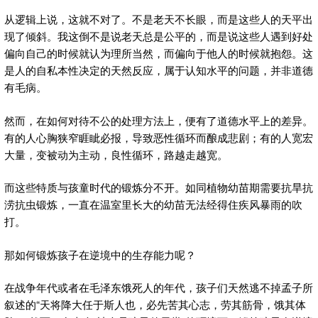
从逻辑上说，这就不对了。不是老天不长眼，而是这些人的天平出
现了倾斜。我这倒不是说老天总是公平的，而是说这些人遇到好处
偏向自己的时候就认为理所当然，而偏向于他人的时候就抱怨。这
是人的自私本性决定的天然反应，属于认知水平的问题，并非道德
有毛病。
然而，在如何对待不公的处理方法上，便有了道德水平上的差异。
有的人心胸狭窄睚眦必报，导致恶性循环而酿成悲剧；有的人宽宏
大量，变被动为主动，良性循环，路越走越宽。
而这些特质与孩童时代的锻炼分不开。如同植物幼苗期需要抗旱抗
涝抗虫锻炼，一直在温室里长大的幼苗无法经得住疾风暴雨的吹
打。
那如何锻炼孩子在逆境中的生存能力呢？
在战争年代或者在毛泽东饿死人的年代，孩子们天然逃不掉孟子所
叙述的“天将降大任于斯人也，必先苦其心志，劳其筋骨，饿其体