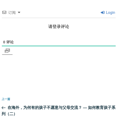
订阅
Login
请登录评论
0
评论
文
上
上一篇
章
一
在海外，为何有的孩子不愿意与父母交流？ — 如何教育孩子系
导
篇
列（二）