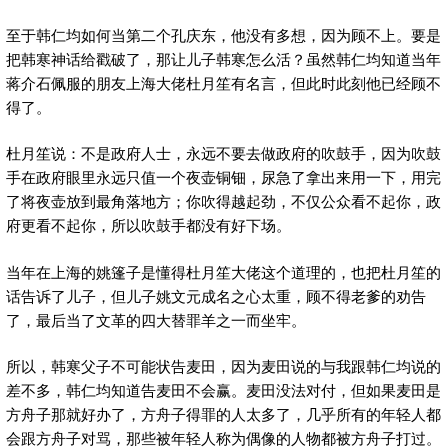
至于韩仁均如何当第二个孔庆东，他没有多想，因为顾不上。要是
把韩寒神话给戳破了，那让儿子韩寒怎么活？虽然韩仁均知道当年
蒋介石佩服的朋友上海大佬杜月笙有名言，但此时此刻他已经顾不
得了。
杜月笙说：不是政府人士，永远不要去做政府的吹鼓手，因为吹鼓
手在政府眼里永远只值一个夜壶铜钿，尿急了拿出来用一下，用完
了将夜壶放到最角落地方；你吹得越起劲，不仅公众看不起你，政
府更看不起你，所以吹鼓手都没有好下场。
当年在上海的姚篷子是懂得杜月笙大佬这个道理的，也把杜月笙的
话告诉了儿子，但儿子姚文元成名之心太重，顾不得老爹的劝告
了，最后当了文革的四大替罪羊之一而坐牢。
所以，韩寒父子不可能状告麦田，因为麦田说的与我跟韩仁均说的
差不多，韩仁均知道告麦田不会赢。麦田没法对付，但如果麦田是
方舟子那就好办了，方舟子得罪的人太多了，几乎所有的年轻人都
会跟方舟子对骂，那些被年轻人称为偶像的人物都被方舟子打过。