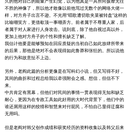
久的他对自己的能量产生幻觉，以为他真是一具所向披靡无往
不胜的神像了，所以他才敢像以前他骂过无数个的网络大佬一
样，对方舟子出言不逊。不光用“唱歌遭切歌夹菜被转盘”这样的
比喻嘲笑方，更借歇顶一事嘲弄方。前者属于不尊重人家，后
者属于对人家进行人身攻击。说到底，除了他自视过高以外，
更加上他对方舟子的个性和擅长缺乏了解。
我估计他要是能够预知在回应质疑的当初自己如此放肆所带来
的后果，那他是绝对不会表现得如此鲁莽和张狂的。所以说他
的行为和故意扯不上边。
另外，老阎此篇的分析更像是在写科幻小说，但又写得不好，
其间的曲折和过程总给我以牵强附会之感。想信，但信不下
来。
中共肯定有黑幕，但他们对民间的事情一贯表现得无知和缺乏
耐心，更因为在专政工具如此好用的大时代背景下，他们中的
谁还屑用这样的狡猾和智慧来对付屁民，不怕自己显得迂腐和
无用吗。
但是老阎对韩父创作成绩和获奖经历的资料收集以及韩父后来