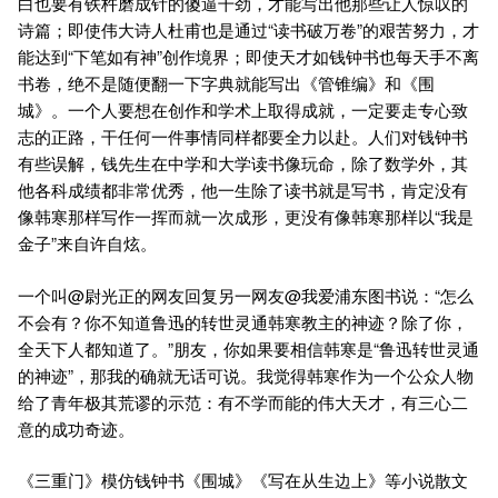
白也要有铁杵磨成针的傻逼干劲，才能写出他那些让人惊叹的
诗篇；即使伟大诗人杜甫也是通过“读书破万卷”的艰苦努力，才
能达到“下笔如有神”创作境界；即使天才如钱钟书也每天手不离
书卷，绝不是随便翻一下字典就能写出《管锥编》和《围
城》。一个人要想在创作和学术上取得成就，一定要走专心致
志的正路，干任何一件事情同样都要全力以赴。人们对钱钟书
有些误解，钱先生在中学和大学读书像玩命，除了数学外，其
他各科成绩都非常优秀，他一生除了读书就是写书，肯定没有
像韩寒那样写作一挥而就一次成形，更没有像韩寒那样以“我是
金子”来自许自炫。
一个叫@尉光正的网友回复另一网友@我爱浦东图书说：“怎么
不会有？你不知道鲁迅的转世灵通韩寒教主的神迹？除了你，
全天下人都知道了。”朋友，你如果要相信韩寒是“鲁迅转世灵通
的神迹”，那我的确就无话可说。我觉得韩寒作为一个公众人物
给了青年极其荒谬的示范：有不学而能的伟大天才，有三心二
意的成功奇迹。
《三重门》模仿钱钟书《围城》《写在从生边上》等小说散文