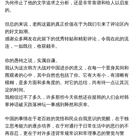
为何停止了他的文学追求之分析，还是非常靠谱和给人以启发
的。
但总的来说，老阎这篇的真正价值在于为我们引来了评论区内
的好文如潮。
感谢众多网友在此留下的优秀转贴和精彩评论，令我在此的流
连，一如既往，收获颇丰。
你的愚钝之说，实属自谦。
我认为这次韩方大战对中国进步的意义，在每一个置身其间和
围观者的心中，其中自然也包括了你。它有大有小，有清晰有
模糊，是多方面和多角度的。对它的总结，尚有待一点让其沉
淀的时间。
我相信过不了多久，许多那些今天依然还在挺韩的人们会对韩
寒神话破灭跌落神坛一事感到释然和庆幸。
中国的事情在于老百姓的觉悟和民众自我意识的觉醒，在于独
立思考能力的逐步培养，在于对通行于日常生活中的恶行的不
再容忍，更在于对许多违背常规常识和常理事态的警觉与警