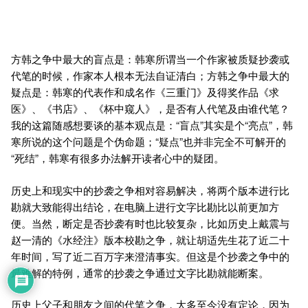
方韩之争中最大的盲点是：韩寒所谓当一个作家被质疑抄袭或
代笔的时候，作家本人根本无法自证清白；方韩之争中最大的
疑点是：韩寒的代表作和成名作《三重门》及得奖作品《求
医》、《书店》、《杯中窥人》，是否有人代笔及由谁代笔？
我的这篇随感想要谈的基本观点是：“盲点”其实是个“亮点”，韩
寒所说的这个问题是个伪命题；“疑点”也并非完全不可解开的
“死结”，韩寒有很多办法解开读者心中的疑团。
历史上和现实中的抄袭之争相对容易解决，将两个版本进行比
勘就大致能得出结论，在电脑上进行文字比勘比以前更加方
便。当然，断定是否抄袭有时也比较复杂，比如历史上戴震与
赵一清的《水经注》版本校勘之争，就让胡适先生花了近二十
年时间，写了近二百万字来澄清事实。但这是个抄袭之争中的
最难解的特例，通常的抄袭之争通过文字比勘就能断案。
历史上父子和朋友之间的代笔之争，大多至今没有定论，因为