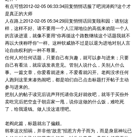
有点可惜2012-02-05 06:33:34回复悄悄话服了吧润涛阎?这个才
是真正的大师
人在路上2012-02-05 05:34:29回复悄悄话回复颐和园：请别这
样，这样不好。请不要用一个人江湖地位的高低来劝阻一个人
的言谈进退，就像不要用“你再循这个路数继续这个话题我就不
再以大侠称呼你”一样。这种软威胁不过是以退为进地对别人言
论自由权利的一种不尊重。
任何人对任何话题，只要自己有兴趣，就可以参与进来；只要
自己有看法，就应该发表意见。管别人说什么，关别人什么
事。一篇文章，你爱看就进来，不爱看就闪开。老阎没求任何
人跑到这里来凑热闹吧，都是咱们自己点击标题打开帖子主动
参与进来的。
把别人的帖子读完后说声拜托请你见好就收吧，就等于买份外
卖吃完后把空盒子朝店家一甩，说你这做的什么饭，难吃死
了，给我退钱。做人没这道理吧。
老阎此篇，标题就出了偏颇。
韩寒这次招祸，并非他“故意”招惹方舟子而为，而是身居神坛已