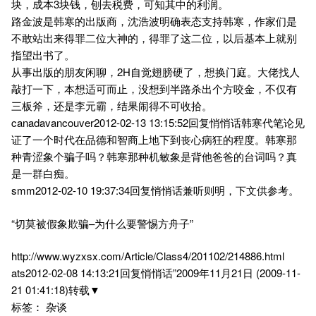
块，成本3块钱，刨去税费，可知其中的利润。
路金波是韩寒的出版商，沈浩波明确表态支持韩寒，作家们是
不敢站出来得罪二位大神的，得罪了这二位，以后基本上就别
指望出书了。
从事出版的朋友闲聊，2H自觉翅膀硬了，想换门庭。大佬找人
敲打一下，本想适可而止，没想到半路杀出个方咬金，不仅有
三板斧，还是李元霸，结果闹得不可收拾。
canadavancouver2012-02-13 13:15:52回复悄悄话韩寒代笔论见
证了一个时代在品德和智商上地下到丧心病狂的程度。韩寒那
种青涩象个骗子吗？韩寒那种机敏象是背他爸爸的台词吗？真
是一群白痴。
smm2012-02-10 19:37:34回复悄悄话兼听则明，下文供参考。
“切莫被假象欺骗–为什么要警惕方舟子”
http://www.wyzxsx.com/Article/Class4/201102/214886.html
ats2012-02-08 14:13:21回复悄悄话”2009年11月21日 (2009-11-
21 01:41:18)转载▼
标签： 杂谈