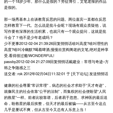
的一个18岁少年。那什么是假的？旁征博引，文笔老辣的作品
是假的。
那一场秀基本上在谈教育反思的问题。两位嘉宾一直都在反思
怎样教育下一代。怎么说是批斗会呢？现场有观众质疑他，说
写作要有深厚的生活积累，也就只有一个观众提问，这就是批
斗会了？他不是少年老成吗？
少不更事2012-02-04 21:39:26回复悄悄话啥叫高度?啥叫理性的
高度?啥叫冷幽默?喝着啤酒,慢慢欣赏阎阁老的文笔,绝对是种享
受.看得很过瘾!WONDERFUL!
passby2012-02-04 21:27:09回复悄悄话戴建业：常理与奇迹–方
韩之争随感之三
送交者: rok 2012年02月04日11:32:01 于 [天下论坛] 发送悄悄话
健康的社会尊重“常识常理”，病态的社会才求助于“天才奇迹”，
就像民主的社会依靠“公平的法制”，而集权的社会便盼望“人民
的救星”一样。前者比较靠谱，后者易于忽悠。求神医的最后送
命，盼救星的最后挨整，信天才的最后被骗——从古至今这点
几乎是屡试不爽，但从古至今又总有人乐意上当！