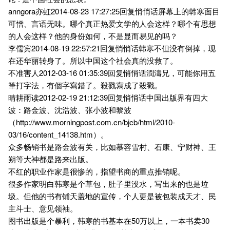
anngora亦虹2014-08-23 17:27:25回复悄悄话屏幕上的韩寒面目
可憎、言语无味。哪个真正热爱文学的人会这样？哪个有思想
的人会这样？他的身份如何，不是显而易见的吗？
李儒宾2014-08-19 22:57:21回复悄悄话韩寒不但没有倒掉，现
在还华丽转身了。所以中国这个社会真的没救了。
不准害人2012-03-16 01:35:39回复悄悄话潤濤兄，可能你用五
筆打字法，有個字寫錯了。殺戮寫成了殺戳。
晴耕雨读2012-02-19 21:12:39回复悄悄话中国出版界有四大
波：路金波、沈浩波、张小波和黎波
（http://www.morningpost.com.cn/bjcb/html/2010-
03/16/content_14138.htm）。
众多畅销书是路金波有关，比如慕容雪村、石康、宁财神、王
朔等大神都是路来出版。
不红的职业作家是很惨的，指望书商的重点推销呢。
很多作家明白韩寒是个草包，肚子里没水，写出来的也是垃
圾。但他的书有铺天盖地的宣传，个人更是被包装成天才、民
主斗士、意见领袖。
图书出版是个暴利，韩寒的书基本在50万以上，一本书卖30