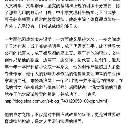
人文科学、文学创作，坚实的基础和正规的训练十分重要，除
了那些无用的政治科目外，中小学文理科平衡学习不可或缺。
可是韩寒颠覆了通常的教育规律，他高中除了体育课成绩好一
点外，几乎没有一门考试成绩能够见人。
一方面他因成绩太差退学，一方面他又暴得大名，一夜之间成
了天才作家，成了畅销书明星，成了优秀赛车手，成了世界大
公司的代言人，成了娱乐圈的座上宾。赛车是他的职业，文学
创作只是他的副业，边赛车，边交际，边代言，边创作，近几
年一年一本部长篇小说或一本杂文，他的创作产量超过大多数
专业作家，他个人的影响力和作品的销售量要让99%的专业作
家羞愧而死。难怪新浪网上一个名叫“将来并不遥远”的博友，在
我的博文《韩寒现象与偶像崇拜》后跟帖说：“我觉得他的可贵
就在于他对应试教育的叛逆，并成功了。”（参见
http://blog.sina.com.cn/s/blog_740128650100xgph.html）
他的成才之路，不仅是对中国应试教育的叛逆，更是对世界教
育规律的挑战，是对人类常识常理的嘲弄。