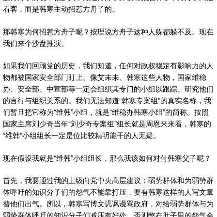
看客，而是韩寒主动招惹方舟子的。
那韩寒为何招惹方舟子呢？按理说方舟子这种人躲都躲不及。现在
我们来个沙盘推演。
如果我们回顾党的历史，我们知道，任何对政权稳定有影响力的人
物都被国家安全部门盯上。像艾未未、韩寒这些人物，国家维稳
办、安全部、中宣部等一定会组织其专门的小组以跟踪、研究他们
的言行与组织关系的。我们无法知道“韩寒专案组”的真实名称，我
们暂且把它称为“维韩”小组，就是“维稳办韩寒小组”的简称。按照
国家主席刘少奇当年“刘少奇专案组”组长就是周恩来来看，韩寒的
“维韩”小组组长一定是位比较精明能干的人无疑。
现在假设我就是“维韩”小组组长，那么我该如何对付韩寒父子呢？
首先，我要通过我的上级向党中央高层建议：弱势群体和为弱势群
体呼吁的知识分子们的怨气不能靠打压，要有韩寒这样的人写文章
替他们出气。所以，韩寒写博文讥讽谩骂政府，对给弱势群体与为
弱势群体呼吁的知识分子们减压有好处，否则憋在肚子里的怨气会