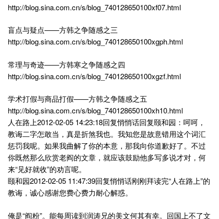
http://blog.sina.com.cn/s/blog_740128650100xf07.html
盲点与疑点——方韩之争随感之三
http://blog.sina.com.cn/s/blog_740128650100xgph.html
常理与奇迹——方韩寒之争随感之四
http://blog.sina.com.cn/s/blog_740128650100xgzf.html
学术打假与商品打假——方韩之争随感之五
http://blog.sina.com.cn/s/blog_740128650100xh10.html
人在路上2012-02-05 14:23:18回复悄悄话回复颐和园：呵呵，
教诲二字怎敢当，真是折煞我也。我知您是故意错用这个词汇
惩罚我呢。如果我曲解了你的本意，那我向你道歉好了。不过
你既然那么欣赏老阎的文章，就应该鼓励他多写多说才对，何
来“见好就收”的劝言呢。
颐和园2012-02-05 11:47:39回复悄悄话刚刚拜读完“人在路上”的
教诲，诚心感谢您费心费力耐心解惑。
俺是“阎粉”。能每周读到润涛兄的美文何其有幸。回国上不了文