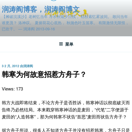
跳
润涛阎博客，润涛阎博文
至
【摊破浣溪沙】老树忆当年 冷水秋烟夕日残， 枯枝索忆雾波间。 敢问当年
内
谁更茂？ 洛神叹。 夏俯荷花心底热， 秋抛色叶玉笛寒。 有限激情无限恨，
容
已吹干。 — 润涛阎 2013-09-16
菜单
发
3 2 月, 2012
由
润涛阎
布
韩寒为何故意招惹方舟子？
于
Views: 173
韩方大战即将结束，不论方舟子是否胜诉，韩寒神话以彻底破灭而
告终乃必然结局。本来戳穿韩寒神话的是麦田，“代笔”二字便源于
麦田的“人造韩寒”，那为何韩寒不状告“首恶”麦田而状告方舟子？
据方舟子所说，很多人不知道方舟子并没有招惹韩寒，方舟子只是