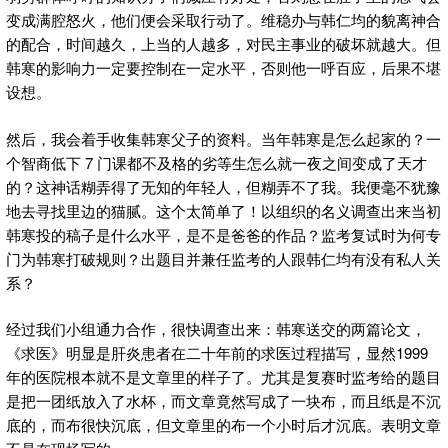
变成满腔怒火，他们便会采取行动了。维稳办与韩仁均的貌离神合
的配合，时间越久，上当的人越多，对民主事业的破坏就越大。但
韩寒的影响力一定要控制在一定水平，否则他一呼百应，后果不堪
设想。
然后，我会着手收集韩寒父子的资料。当年韩寒是怎么起家的？一
个智商低下 7 门课都不及格的劣等生怎么就一夜之间变成了天才
的？这神话糊弄得了无知的年轻人，但糊弄不了我。我便毫不犹豫
地去寻找里边的猫腻。这个太简单了！以组织的名义调查出来当初
韩寒投的稿子是什么水平，是不是爸爸的作品？监考复试时为何专
门为韩寒打破规则？出题目并兼任监考的人跟韩仁均有没有私人关
系？
经过我们小组通力合作，很快调查出来：韩寒送交的两篇论文，
《求医》明显是肝炎患者在二十年前的求医过程描写，显然1999
年的医院根本就不是文章里的样子了。尤其是复赛时监考给的题目
是把一团纸放入了水杯，而文章竟然写成了一块布，而且纸是不沉
底的，而布很快沉底，但文章里的布一个小时后才沉底。表明文章