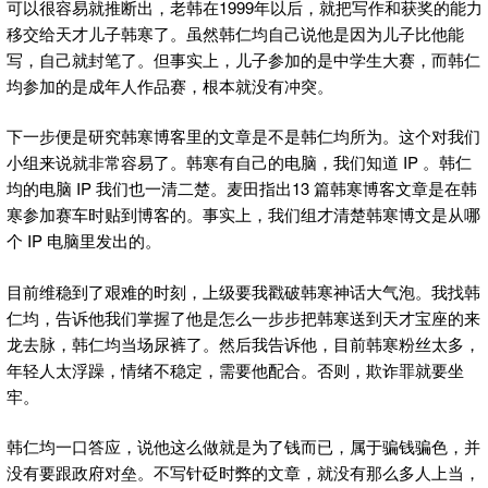
可以很容易就推断出，老韩在1999年以后，就把写作和获奖的能力
移交给天才儿子韩寒了。虽然韩仁均自己说他是因为儿子比他能
写，自己就封笔了。但事实上，儿子参加的是中学生大赛，而韩仁
均参加的是成年人作品赛，根本就没有冲突。
下一步便是研究韩寒博客里的文章是不是韩仁均所为。这个对我们
小组来说就非常容易了。韩寒有自己的电脑，我们知道 IP 。韩仁
均的电脑 IP 我们也一清二楚。麦田指出13 篇韩寒博客文章是在韩
寒参加赛车时贴到博客的。事实上，我们组才清楚韩寒博文是从哪
个 IP 电脑里发出的。
目前维稳到了艰难的时刻，上级要我戳破韩寒神话大气泡。我找韩
仁均，告诉他我们掌握了他是怎么一步步把韩寒送到天才宝座的来
龙去脉，韩仁均当场尿裤了。然后我告诉他，目前韩寒粉丝太多，
年轻人太浮躁，情绪不稳定，需要他配合。否则，欺诈罪就要坐
牢。
韩仁均一口答应，说他这么做就是为了钱而已，属于骗钱骗色，并
没有要跟政府对垒。不写针砭时弊的文章，就没有那么多人上当，