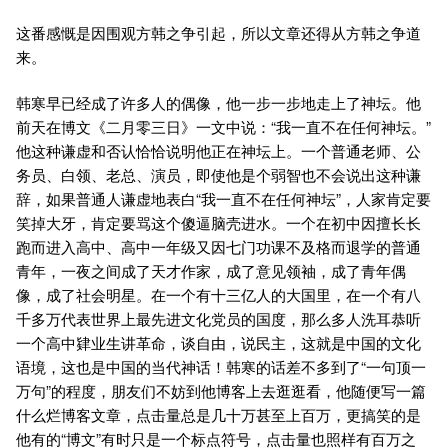
这番感慨是因围观方韩之争引起，所以文章还得从方韩之争道
来。
韩寒早已经成了许多人的偶像，他一步一步地走上了神坛。他
前天在博文《二月零三日》一文中说：“我一直不在任何神坛。”
他这种谦虚和否认恰恰说明他正在神坛上。一个普通老师、公
务员、白领、老总、演员，即使他是个弱智也不会说出这种谦
辞，如果普通人谦虚地表白“我一直不在任何神坛”，人家肯定要
笑掉大牙，肯定要骂这个傻逼脑壳进水。一个在初中因擅长长
跑而进入高中、高中一年级又因七门功课不及格而退学的普通
青年，一夜之间成了天才作家，成了意见领袖，成了青年偶
像，成了社会明星。在一个有十三亿人的大国里，在一个有八
千多万代表世界上最先进文化党员的国度，那么多人洗耳恭听
一个高中肄业生讲革命，谈自由，说民主，这就是中国的文化
语境，这也是中国的当代神话！韩寒的话差不多到了“一句顶一
万句”的程度，朋友们不妨到他博客上去逛逛看，他随便写一篇
什么烂博客文章，点击量总是几十万甚至上百万，更搞笑的是
他有的“博文”有时只是一个标点符号，点击量也照样有百万之