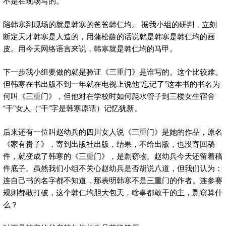
不是在现场写的。
陪韩寒到现场的就是韩寒的爸爸韩仁均。 据我小组的研判，立刻
断定天才韩寒是人造的，用蒲松龄的话说就是韩寒是韩仁均的画
皮。用今天网络语言来说，韩寒就是韩仁均的马甲。
下一步我小组要做的就是验证《三重门》是谁写的。这个比较难。
但韩寒在书出版不到一年就在电视上说他“忘记了”这本书的书名为
何叫《三重门》，但他对在学校时如何爬水管子到三楼女生宿舍
“干”女人（“干”字是韩寒原话）记忆犹新。
后来还有一位叫赵幼兵的四川女人说《三重门》是她的作品，原名
《家有贵子》，寄到出版社出版，结果，不给出版，也没寄回稿
件，就变成了韩寒的《三重门》，是剽窃物。赵幼兵今天还留着稿
件底子。虽然我们小组不关心赵幼兵是否胡说八道，但我们认为：
连自己书的名字都不知道，那表明韩寒不是三重门的作者。连参赛
规则都敢打破，这个韩仁均胆大包天，啥事都敢干的主，剽窃算什
么？