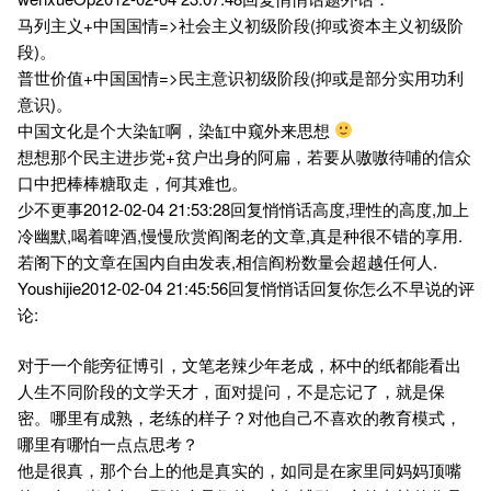
马列主义+中国国情=>社会主义初级阶段(抑或资本主义初级阶
段)。
普世价值+中国国情=>民主意识初级阶段(抑或是部分实用功利
意识)。
中国文化是个大染缸啊，染缸中窥外来思想
想想那个民主进步党+贫户出身的阿扁，若要从嗷嗷待哺的信众
口中把棒棒糖取走，何其难也。
少不更事2012-02-04 21:53:28回复悄悄话高度,理性的高度,加上
冷幽默,喝着啤酒,慢慢欣赏阎阁老的文章,真是种很不错的享用.
若阁下的文章在国内自由发表,相信阎粉数量会超越任何人.
Youshijie2012-02-04 21:45:56回复悄悄话回复你怎么不早说的评
论:
对于一个能旁征博引，文笔老辣少年老成，杯中的纸都能看出
人生不同阶段的文学天才，面对提问，不是忘记了，就是保
密。哪里有成熟，老练的样子？对他自己不喜欢的教育模式，
哪里有哪怕一点点思考？
他是很真，那个台上的他是真实的，如同是在家里同妈妈顶嘴