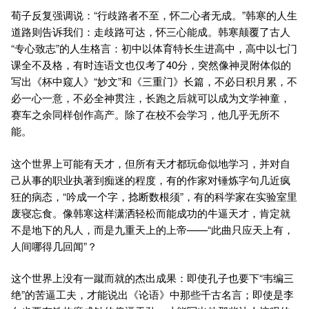
荀子反复强调说：“行歧路者不至，怀二心者无成。”韩寒的人生
道路则告诉我们：走歧路可达，怀三心能成。韩寒颠覆了古人
“专心致志”的人生格言：初中以体育特长生进高中，高中以七门
课全不及格，有时连语文也仅考了40分，突然像神灵附体似的
写出《杯中窥人》“妙文”和《三重门》长篇，不必日积月累，不
必一心一意，不必全神贯注，长跑之后就可以成为文学神童，
赛车之余同样创作高产。除了在校不会学习，他几乎无所不
能。
这个世界上可能有天才，但所有天才都玩命似地学习，并对自
己从事的职业执著到痴迷的程度，有的作家对锤炼字句几近疯
狂的病态，“吟成一个字，捻断数根须”，有的科学家在实验室里
废寝忘食。像韩寒这样潇洒轻松而能成功的牛逼天才，肯定就
不是地下的凡人，而是九重天上的上帝——“此曲只应天上有，
人间哪得几回闻”？
这个世界上没有一蹴而就的杰出成果：即使孔子也要下“韦编三
绝”的苦逼工夫，才能说出《论语》中那些千古名言；即使是李