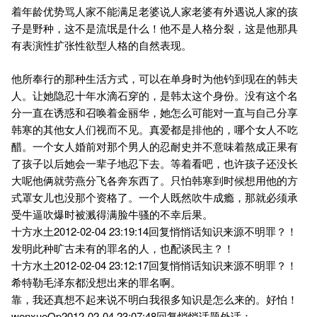
着年龄优势骂人家不能满足老婆说人家老婆有外遇说人家的孩
子是野种，这不是流氓是什么！他不是人格分裂，这是他那具
有表演性扩张性欲型人格的自然表现。
他所奉行的那种生活方式，可以在单身时为他钓到现在的韩夫
人。让她隐忍十年水滴石穿的，是韩太这个身份。没有这个名
分一直在诱惑和召唤着金丽华，她怎么可能对一直与自己分享
韩寒的其他女人们视而不见。真爱都是排他的，哪个女人不吃
醋。一个女人婚前对那个男人的忍耐史并不意味着熬成正果有
了孩子以后她会一辈子地忍下去。等着看吧，也许孩子还没长
大呢他俩就劳燕分飞各奔东西了。只怕韩寒到时候想用他的方
式罩女儿也没那个资格了。一个人既然吹牛成瘾，那就必须承
受牛逼吹爆时被溅得满脸牛骚的不幸后果。
十方水土2012-02-04 23:19:14回复悄悄话知识来源不明罪？！
发明此种旷古未有的罪名的人，也配谈民主？！
十方水土2012-02-04 23:12:17回复悄悄话知识来源不明罪？！
希特勒毛泽东都没想出来的罪名啊。
靠，我还真想不起来说不明白我很多知识是怎么来的。好怕！
wenxueOp2012-02-04 23:07:48回复悄悄话题外话：