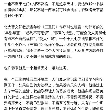
一也不至于七门功课不及格。不是超常天才，要达到钱钟书似
的博学和幽默，那就不是一两年就可以弄成的，否则满天下都
是钱钟书了。
北大曹文轩教授当年给《三重门》作序时也坦言：对韩寒的的
“早熟早慧”，“感到不可思议”，“韩寒的成熟，可能会使人觉得他
有点不合自然规律”，“使人生疑”。一个十六七岁成绩很不好的
中学生创作出《三重门》这样的作品，读者们有点疑惑是非常
正常的现象。我不过谈一点个人的读后感，无意参与方韩任何
一方的论战，更不想当韩黑或方黑的拳师。
也许韩寒就是一个超常天才，谁知道呢。
在一个正常的社会里环境里，人们遵从常识常理刻苦学习和辛
勤工作，如果自己的方法得当，如果没有天灾人祸，就能过上
安宁幸福的生活，就能取得让人羡慕的成就，就能实现自己美
好的梦想，在这样社会里生活的人们，不需要渴望神灵，不需
要跪拜天才，不需仰望救星，不需要盼望奇迹。只有在一个正
常上升通道完全堵死，通过自己努力不过体面的生活，即使富