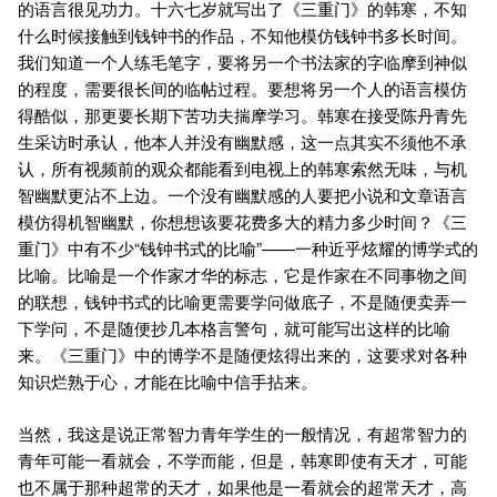
的语言很见功力。十六七岁就写出了《三重门》的韩寒，不知
什么时候接触到钱钟书的作品，不知他模仿钱钟书多长时间。
我们知道一个人练毛笔字，要将另一个书法家的字临摩到神似
的程度，需要很长间的临帖过程。要想将另一个人的语言模仿
得酷似，那更要长期下苦功夫揣摩学习。韩寒在接受陈丹青先
生采访时承认，他本人并没有幽默感，这一点其实不须他不承
认，所有视频前的观众都能看到电视上的韩寒索然无味，与机
智幽默更沾不上边。一个没有幽默感的人要把小说和文章语言
模仿得机智幽默，你想想该要花费多大的精力多少时间？《三
重门》中有不少“钱钟书式的比喻”——一种近乎炫耀的博学式的
比喻。比喻是一个作家才华的标志，它是作家在不同事物之间
的联想，钱钟书式的比喻更需要学问做底子，不是随便卖弄一
下学问，不是随便抄几本格言警句，就可能写出这样的比喻
来。《三重门》中的博学不是随便炫得出来的，这要求对各种
知识烂熟于心，才能在比喻中信手拈来。
当然，我这是说正常智力青年学生的一般情况，有超常智力的
青年可能一看就会，不学而能，但是，韩寒即使有天才，可能
也不属于那种超常的天才，如果他是一看就会的超常天才，高