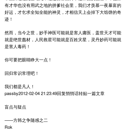
有才华也没有用武之地的拼爹社会里，我们才羡慕一夜暴富的
好运，才乞求全知全能的神灵，才相信天上会掉下大馅饼的奇
迹！
然而，当今之世，妙手神医可能就是害人庸医，盖世天才可能
就是绝世蠢材，人民救星可能就是百姓灾星，灵丹妙药可能就
是害人毒药！
你可要把眼睛睁大一点！
回归常识常理吧！
我们都是凡人！
passby2012-02-04 21:23:49回复悄悄话转贴一篇文章
盲点与疑点
——方韩之争随感之二
Rok