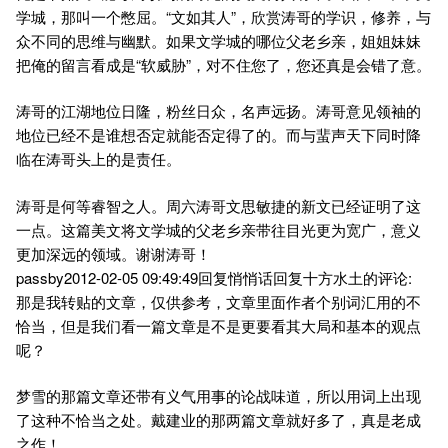
学城，那叫一个憋屈。“文如其人”，欣赏涛哥的学识，修养，与
众不同的思维与幽默。如果文学城的哪位父老乡亲，姐姐妹妹
把俺的留言看成是“软威胁”，对不住您了，您还真是会错了意。
涛哥的江湖地位日隆，粉丝日众，名声远扬。涛哥意见领袖的
地位已经不是谁想否定就能否定得了的。而与蜚声天下同时降
临在涛哥头上的是责任。
涛哥是何等睿智之人。周六涛哥文思敏捷的新文已经证明了这
一点。这篇美文将文学城的父老乡亲带往目光更为宽广，意义
更加深远的领域。谢谢涛哥！
passby2012-02-05 09:49:49回复悄悄话回复十方水土的评论:
那是我转贴的文章，仅供参考，文章里面作者个别词汇用的不
恰当，但是我们看一篇文章是不是更要看其大局和基本的观点
呢？
梦雪的那篇文章还带有义气用事的论战味道，所以用词上出现
了这种不恰当之处。戴建业的那两篇文章就好多了，真是老成
之作！