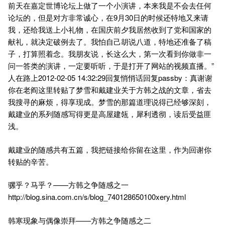
前天在嘉定世博论坛上做了一个小演讲，本来我是不会去任何
论坛的，但是对方非常诚心，在9月30日的时候还特地又来请
我，还给我送上小礼物，在国庆前夕我居然收到了党和国家的
献礼，就决定破例去了。我怕自己胡说八道，特地还准备了稿
子，打算照着念。我朋友说，长这么大，第一次看到你做非一
问一答类的演讲，一定要听听，于是打开了网站的视频直播。”
人在路上2012-02-05 14:32:29回复悄悄话回复passby：真谢谢
你在老阎这里转贴了梦雪和戴建业关于方韩之战的文章，省去
我搜寻的麻烦，得享现成。梦雪的那篇道理说得已经够深刻，
戴建业的系列随感写得更是高屋建瓴，犀利透彻，读后受益匪
浅。
戴建业的随感共有五篇，我把链接给你留在这里，作为回谢你
转贴的辛苦。
骡乎？马乎？——方韩之争随感之一
http://blog.sina.com.cn/s/blog_740128650100xery.html
韩寒现象与偶像崇拜——方韩之争随感之二