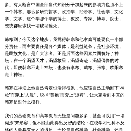
多。有人断言中国全部当代知识分子加起来的影响力也顶不上
一个韩寒。那么多研究哲学、政治学、经济学、社会学、文化
学、文学、这个学那个学的博士、教授、专家、博导、院士，
统统都应该找一堵破墙撞死。
韩寒到了今天这个地步，我觉得韩寒和他家庭可能要负一小部
分责任，而主要责任是各个媒体，是利益链条，是社会环境，
是民族文化，是广大读者。正是后面这些因素共同筑好了神
坛，在一个渴望天才，渴望救星，渴望奇迹，渴望偶像的时
代，即便韩寒不走上神坛，也会有李寒、戴寒、张寒、欧阳寒
走上神坛。
韩寒在神坛上他自己肯定也活得很累，他应该自己主动卸下“神
妆”而穿上“人服”，脱掉“黄袍”而套上“短裤”，让大家看到本真的
韩寒是副什么模样。
我们的基础教育和高等教育无疑是问题多多，甚至可以用“一塌
糊涂”来形容，但不能由此得出反智的结论：在校学习七科不及
格的人最具有天才的潜质。无论是自然科学、社会科学，还是