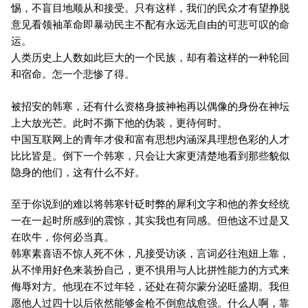
惕，不盲目地顺从和接受。只有这样，我们的民众才有望挣脱
意见看领袖革命即暴动民主不配有永远无自由的可悲可叹的命
运。
人类历史上人数如此巨大的一个民族，却有着这样的一种轮回
和宿命。怎一个悲惨了得。
被招安的韩寒，还有什么资格身披神袍再以偶像的身份在神坛
上大放光芒。此时不撕下他的伪装，更待何时。
中国互联网上的青年才俊和富有思想内涵深具理想色彩的人才
比比皆是。倒下一个韩寒，只会让大家更清楚地看到那些貌似
隐身的他们，这有什么不好。
至于你说到的难以将韩寒针砭时弊的犀利文字和他的养女经统
一在一起时所感到的震惊，其实我也有同感。但他这不过是又
在吹牛，你何必当真。
韩寒素喜语不惊人死不休，凡接受访谈，言词必往泡妞上靠，
从不惮用好色来装扮自己，更不惧用与人比拼性能力的方式来
侮辱对方。他现在不过年轻，还处在荷尔蒙分泌旺盛期。我但
愿他人过四十以后依然能够金枪不倒愈战愈强。什么人啊，靠