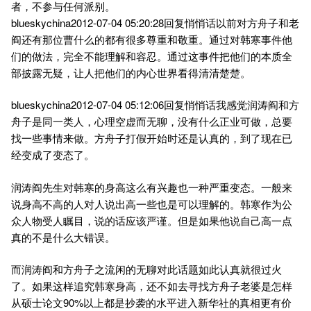
者，不参与任何派别。
blueskychina2012-07-04 05:20:28回复悄悄话以前对方舟子和老
阎还有那位曹什么的都有很多尊重和敬重。通过对韩寒事件他
们的做法，完全不能理解和容忍。通过这事件把他们的本质全
部披露无疑，让人把他们的内心世界看得清清楚楚。
blueskychina2012-07-04 05:12:06回复悄悄话我感觉润涛阎和方
舟子是同一类人，心理空虚而无聊，没有什么正业可做，总要
找一些事情来做。方舟子打假开始时还是认真的，到了现在已
经变成了变态了。
润涛阎先生对韩寒的身高这么有兴趣也一种严重变态。一般来
说身高不高的人对人说出高一些也是可以理解的。韩寒作为公
众人物受人瞩目，说的话应该严谨。但是如果他说自己高一点
真的不是什么大错误。
而润涛阎和方舟子之流闲的无聊对此话题如此认真就很过火
了。如果这样追究韩寒身高，还不如去寻找方舟子老婆是怎样
从硕士论文90%以上都是抄袭的水平进入新华社的真相更有价