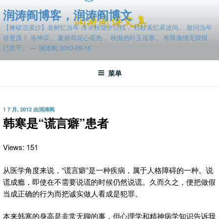
跳
润涛阎博客，润涛阎博文
至
【摊破浣溪沙】老树忆当年 冷水秋烟夕日残， 枯枝索忆雾波间。 敢问当年
内
谁更茂？ 洛神叹。 夏俯荷花心底热， 秋抛色叶玉笛寒。 有限激情无限恨，
容
已吹干。 — 润涛阎 2013-09-16
菜单
发
1 7 月, 2012
由
润涛阎
布
韩寒是“谎言癖”患者
于
Views: 151
从医学角度来说，“谎言癖”是一种疾病，属于人格障碍的一种。说
谎成瘾，即使在不需要说谎的时候仍然说谎。久而久之，便把做假
当成正确的行为而把诚实做人看成是犯罪。
本来韩寒的身高是非常无聊的事，但心理学和精神病学知识告诉我