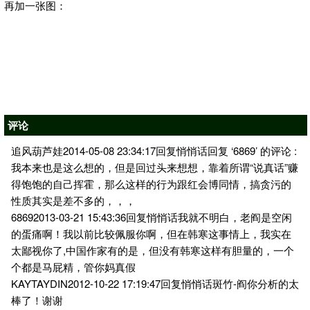
再加一张图：
评论
追风葫芦娃2014-05-08 23:34:17回复悄悄话回复 ‘6869’ 的评论 :
我本来也是这么想的，但是回过头来想想，靠着所谓“说真话”赚
得饱饱的自己挥霍，那么这样的行为跟红会博同情，搞贪污的
性质其实是差不多的，，，
68692013-03-21 15:43:36回复悄悄话我就不明白，老阎是空闲
的蛋痛啊！我以前比较佩服你啊，但在韩寒这事情上，我实在
太鄙视你了,中国作家有的是，但没有韩寒这样有胆量的，一个
个都是马屁精，管你妈真假
KAYTAYDIN2012-10-22 17:19:47回复悄悄话斑竹-阎你分析的太
棒了！谢谢