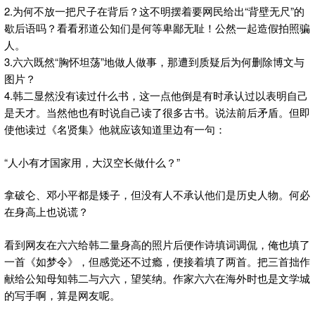
2.为何不放一把尺子在背后？这不明摆着要网民给出“背壁无尺”的
歇后语吗？看看邪道公知们是何等卑鄙无耻！公然一起造假拍照骗
人。
3.六六既然“胸怀坦荡”地做人做事，那遭到质疑后为何删除博文与
图片？
4.韩二显然没有读过什么书，这一点他倒是有时承认过以表明自己
是天才。当然他也有时说自己读了很多古书。说法前后矛盾。但即
使他读过《名贤集》他就应该知道里边有一句：
“人小有才国家用，大汉空长做什么？”
拿破仑、邓小平都是矮子，但没有人不承认他们是历史人物。何必
在身高上也说谎？
看到网友在六六给韩二量身高的照片后便作诗填词调侃，俺也填了
一首《如梦令》，但感觉还不过瘾，便接着填了两首。把三首拙作
献给公知母知韩二与六六，望笑纳。作家六六在海外时也是文学城
的写手啊，算是网友呢。