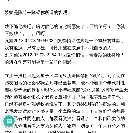
嫉妒是障碍—障碍你所谓的客观。
放下随他去吧。啥时候他的造化嘚瑟完了，开始倒霉了，你就
不嫉妒了。。。呵呵
瓦娃2012-07-03 19:59:38回复悄悄话这真是一个疯狂的世界，
没有最疯，只有更狂。可怜那些在漩涡中不能自拔的人。
割烹倭寇2012-07-03 19:54:31回复悄悄话—青春期的压抑给人
的潜在伤害可能会留一辈子的阴影—
在那一拨拉直起火星子的年纪经历全国禁欲的时代。到了现在
炮友遍地的社会现状之时却已至暮年。能不冲着那个年代对性
能欲求予索的暴君和现代小小年纪就能”骗财骗色”的韩寒产生无
形的羡慕嫉妒恨么？老阎文章和词曲里的主观表现出卖了他：
已经不是身外观蚂蚁的境界了。其实身外观蚂蚁斗挺缺的。和
老毛发动运动让人整人是一个套路的缺！！！人嫉妒恨的都是
和自己有共同点的人（都爱看资治）看透了一个和自己类似的
人却无奈地看着人家为所欲为，急啊。别忘了，个人有个人的
造化。急也没用。—- 绝对的阎粉儿。。。呵呵