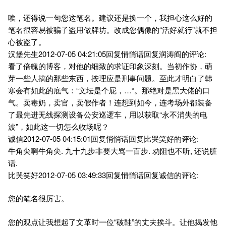
唉，还得说一句您这笔名。建议还是换一个，我担心这么好的
笔名很容易被骗子盗用做牌坊。改成您偶像的“活好就行”就不担
心被盗了。
汉堡先生2012-07-05 04:21:05回复悄悄话回复润涛阎的评论:
看了倍魄的博客，对他的细致的求证印象深刻。当初作协，萌
芽一些人搞的那些东西，按理应是刑事问题。至此才明白了韩
寒会有如此的底气：“文坛是个屁，…“。那绝对是黑大佬的口
气。卖毒奶，卖官，卖假作者！连想到如今，连考场外都装备
了最先进无线探测设备公安巡逻车，用以获取“永不消失的电
波”，如此这一切怎么收场呢？
诚信2012-07-05 04:15:01回复悄悄话回复比哭笑好的评论:
牛角尖啊牛角尖. 九十九步非要大骂一百步. 劝阻也不听, 还说脏
话.
比哭笑好2012-07-05 03:49:33回复悄悄话回复诚信的评论:
您的笔名很厉害。
您的观点让我想起了文革时一位“破鞋”的丈夫挨斗。让他揭发他