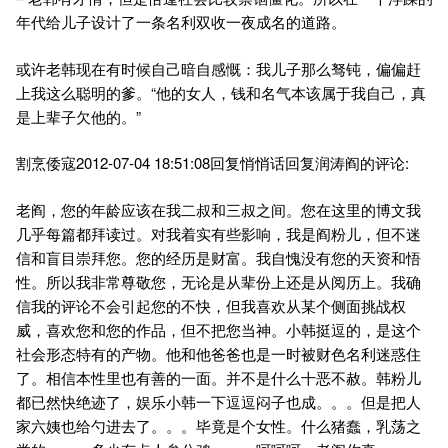
年代给儿子设计了一条名利双收一夜成名的道路。
或许老韩现在有时候自己暗自感慨：我儿子那么驽钝，偏偏赶
上我这么聪明的爹。“他的女人，钱和名气本该属于我自己，真
是上辈子欠他的。”
割烹倭寇2012-07-04 18:51:08回复悄悄话回复润涛阎的评论:
老阎，您的年龄应该在我二叔和三叔之间。您在这里的博文我
几乎每篇都拜读过。对我着实有些影响，我是阎粉儿，但不迷
信和盲目崇拜您。您的经历是财富。我自愧没有您的天资和悟
性。所以我非常尊敬您，无论是从辈份上还是从阅历上。我确
信我的评论不会引起您的不快，但我喜欢从某个侧面挑战权
威，喜欢您和您的作品，但不把您当神。小韩挺逗的，是这个
社会形态特有的产物。他和他爸爸也是一时被财色名利迷惑住
了。相信本性里也有善的一面。并不是什么十恶不赦。韩粉儿
都已然快绝迹了，娱乐小韩一下逗逗闷子也成。。。但是把人
家六姨也给勺进去了。。。毕竟是个女性。什么猪蠢，乳荡之