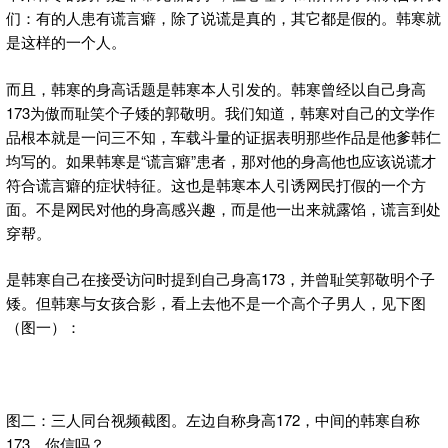
们：有的人患有谎言癖，除了说谎是真的，其它都是假的。韩寒就
是这样的一个人。
而且，韩寒的身高话题是韩寒本人引发的。韩寒曾经以自己身高
173为傲而耻笑个子矮的郭敬明。我们知道，韩寒对自己的文学作
品根本就是一问三不知，车载斗量的证据表明那些作品是他爹韩仁
均写的。如果韩寒是“谎言癖”患者，那对他的身高他也应该说谎才
符合谎言癖的症状特征。这也是韩寒本人引诱网民打假的一个方
面。不是网民对他的身高感兴趣，而是他一出来就露馅，谎言到处
穿帮。
是韩寒自己在接受访问时提到自己身高173，并曾耻笑郭敬明个子
矮。但韩寒与女孩合影，看上去他不是一个高个子男人，见下图
（图一）：
图二：三人同台视频截图。左边自称身高172，中间的韩寒自称
173，你信吗？