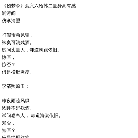
《如梦令》观六六给韩二量身高有感
润涛阎
仿李清照
打假雷急风骤，
袜臭可消残酒。
试问丈量人，却道脚跟依旧。
惊否，
惊否？
俱是横肥竖瘦。
李清照原玉：
昨夜雨疏风骤，
浓睡不消残酒。
试问卷帘人， 却道海棠依旧。
知否，
知否？
应是绿肥红瘦。