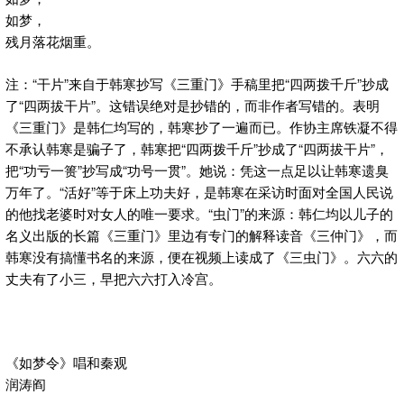
如梦，
残月落花烟重。
注：“干片”来自于韩寒抄写《三重门》手稿里把“四两拨千斤”抄成
了“四两拔干片”。这错误绝对是抄错的，而非作者写错的。表明
《三重门》是韩仁均写的，韩寒抄了一遍而已。作协主席铁凝不得
不承认韩寒是骗子了，韩寒把“四两拨千斤”抄成了“四两拔干片”，
把“功亏一篑”抄写成“功号一贯”。她说：凭这一点足以让韩寒遗臭
万年了。“活好”等于床上功夫好，是韩寒在采访时面对全国人民说
的他找老婆时对女人的唯一要求。“虫门”的来源：韩仁均以儿子的
名义出版的长篇《三重门》里边有专门的解释读音《三仲门》，而
韩寒没有搞懂书名的来源，便在视频上读成了《三虫门》。六六的
丈夫有了小三，早把六六打入冷宫。
《如梦令》唱和秦观
润涛阎