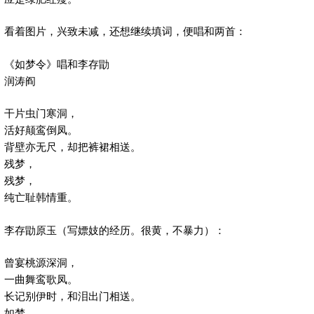
看着图片，兴致未减，还想继续填词，便唱和两首：
《如梦令》唱和李存勖
润涛阎
干片虫门寒洞，
活好颠鸾倒凤。
背壁亦无尺，却把裤裙相送。
残梦，
残梦，
纯亡耻韩情重。
李存勖原玉（写嫖妓的经历。很黄，不暴力）：
曾宴桃源深洞，
一曲舞鸾歌凤。
长记别伊时，和泪出门相送。
如梦，