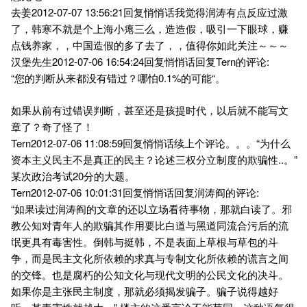
去姜2012-07-07 13:56:21回复悄悄话我觉得润涛有点反应过激
了，韩寒不就是个上海小瘪三么，造造假，吸引一下眼球，赚
点钱养家，，中国造假的多了去了，，值得你如此关注～～～
汉堡先生2012-07-06 16:54:24回复悄悄话回复Tern的评论:
“您的判断从来都没有错过？哪怕0.1%的可能“。
如果从前有过错误判断，甚至还是孩提时代，以后就不能写文
章了？奇了怪了！
Tern2012-07-06 11:08:59回复悄悄话续上个评论。。。“为什么
资本主义民主不是真正的民主？论述三权分立制度的欺骗性..。”
某次政治考试20分的大题。
Tern2012-07-06 10:01:31回复悄悄话回复润涛阎的评论:
“如果读过润涛阎的文章的还以立场看待事物，那就白读了。邪
教公知对青年人的欺骗其作用要比白道与黑道同流合污后的流
氓更具有毒害性。倒韩与挺韩，不是表面上草根与草包的斗
争，而是民主文化所依赖的求真与专制文化所依赖的谎言之间
的交锋。也是腐朽的公知文化与现代文明的公民文化的决斗。
如果你是主张民主制度，那就必须揭发骗子。骗子说得越好