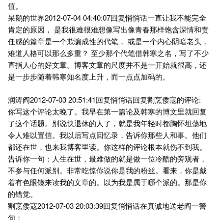
值。
呆鹅的世界2012-07-04 04:40:07回复悄悄话一直让我不能完全
肯定的原因， 是我很难很难想像写出像青春那样饱含深情和责
任感的篇章是一个欺骗成性的代笔， 或是一个内心阴暗老头，
难道人格可以那么多重？ 至少那个代笔借韩寒之名，写了不少
直指人心的好文章。博客文章的尺度并不是一开始就很高，还
是一步步随着韩寒知名度上升，而一点点加码的。
润涛阎2012-07-03 20:51:41回复悄悄话回复割烹倭寇的评论:
你写这个评论太晚了。我早在第一篇论及韩寒的博文里就回复
了这个话题。别说快退休的人了，就是我年轻时都胸怀坦荡地
令人难以置信。我以后写点回忆录，告诉你那些人和事。他们
都还在世，也来我博客里读。你这样的评论根本就伤不到我。
告诉你一句：人生在世，最难做的就是做一位冷酷的旁观者，
不参与任何派别。非常吃惊你说你是我的粉丝。看来，你是戴
着有色眼镜来读我的文章的。以为我是属于哪个派的。那是你
的错觉。
割烹倭寇2012-07-03 20:03:39回复悄悄话在真诚地送老阎一警
句：