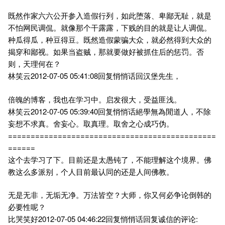
既然作家六六公开参入造假行列，如此堕落、卑鄙无耻，就是
不怕网民调侃。就像那个干露露，下贱的目的就是让人调侃。
种瓜得瓜，种豆得豆。既然造假蒙骗大众，就必然得到大众的
揭穿和鄙视。如果当盗贼，那就要做好被抓住后的惩罚。否
则，天理何在？
林笑云2012-07-05 05:41:08回复悄悄话回汉堡先生，
倍魄的博客，我也在学习中。启发很大，受益匪浅。
林笑云2012-07-05 05:39:40回复悄悄话絕學無為閒道人，不除
妄想不求真。舍妄心。取真理。取舍之心成巧伪。
==============================================
======
这个去学习了下。目前还是太愚钝了，不能理解这个境界。佛
教这么多派别，个人目前最认同的还是人间佛教。
无是无非，无垢无净。万法皆空？大师，你又何必争论倒韩的
必要性呢？
比哭笑好2012-07-05 04:46:22回复悄悄话回复诚信的评论: