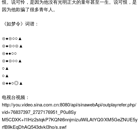
恨。说可怜，是因为他没有光明正大的童年甚至一生。说可恨，是
因为他欺骗了很多青年人。
《如梦令》词谱：
⊙●⊙○○▲
⊙●⊙○⊙▲
⊙●●○○
⊙●⊙○○▲
○▲
○▲
⊙●●○◎▲
电视台视频：
http://you.video.sina.com.cn:8080/api/sinawebApi/outplayrefer.php/
vid=76837397_2727176951_P0u8Sy
M5CDXK+l1lHz2stqkP7KQNt6nnjmizulWiLAtYQ0/XM5GeZNUE5y
rfB9kEqDhAQ543dvkl3ho/s.swf