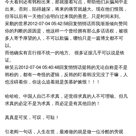
今天看到还有韩粉出来，那就接着写点，帮助他们从骗局中走
出来。否则，陷得越深，将来的痛苦就越大。现在他们恨我，
但等以后有一天他们会明白过来我的善意。只是时间未到。
呆鹅的世界2012-07-04 05:42:58回复悄悄话而我渐渐倾向赞同
你的判断的原因是，他这样一个曾经拥有那么多话语权，被很
多人寄予厚望的人，不可以欺骗，哪怕只是一篇博文都不可
以。
而他确实有言行很不统一的地方。 很多证据几乎可以说是铁
证。
林笑云2012-07-04 05:40:48回复悄悄话挺韩的无论自称是不是
韩粉的，都有一奇怪的逻辑，反韩的盯着韩没完没了干嘛，人
也没碍着你，你这么追着就是羡慕妒嫉恨！！！
哈哈哈。中国人自己不求真，还觉得求真的人不可理喻。但凡
求真的必定不是为求真，而必定是有其他目的！
真真是可笑，可叹，可耻！
引老阎一句话，人生在世，最难做的就是做一位冷酷的旁观