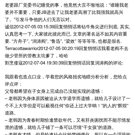
老婆跟厂党委书记睡觉的事，他竟然大言不惭地说：“谁睡我老
婆并不重要，只要JB进去了让我老婆高潮了比我强我就高兴
了。”引发斗争他的人们无言以对。
诚信2012-07-05 03:15:39回复悄悄话将钻牛角尖进行到底. 其实,
认真思考一下, 大家彼此彼此而已. 文章的署名远不如其内容重
要. “方舟子”, “润涛阎”, “鲁迅”, “梁效” 等等等等, 也都是假名.
Terracottawarrior2012-07-05 00:20:19回复悄悄话我看老阎不去
做少管所的管教太坑爹了，哈哈
割烹倭寇2012-07-04 19:30:39回复悄悄话回复润涛阎的评论:
我跟着也造点口业，学着您的风格拙劣地瞎分析分析，您给点
评点评：
父母都希望在子女身上完成自己没能实现的遗憾：
– 老韩因为身体原因被迫从大学退学而遗憾，就给儿子设计了一
个不上大学但是可以藐视任何“你还上过大学呐！”的人的“辉煌”
道路。
– 老韩因为青春时期恰逢禁欲年代，又有肝炎困扰而不能尽情发
泄的遗憾，就给儿子铺了一条可以尽情“干女孩”的道路。
– 老韩有才情，但是恰逢社会比较禁锢僵化。所以在一个浮躁的