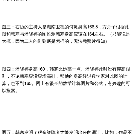
图三：右边的主持人是湖南卫视的何炅身高166.5，方舟子根据此
图和韩寒与潘晓婷的图推测韩寒身高应该在164左右。（只能说是
大概，因为二人的鞋到底是怎样的，无法凭照片得知）
图四：潘晓婷身高160，韩寒比她高一点。潘晓婷此时没有穿高跟
鞋，不论韩寒穿没穿增高鞋，那他的身高经过数学家对此图的计
算，也不到165。网上有很长的数学计算图片和公式，有兴趣的可
以搜索。
图五：韩寒发明了很多智障者才能发明出来的词汇，比如：作品不