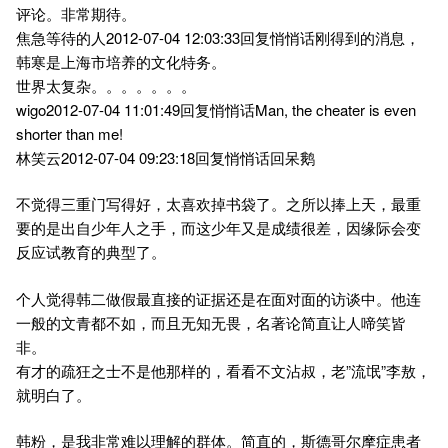
评论。非常期待。
焦急等待的人2012-07-04 12:03:33回复悄悄话刚得到的消息，
韩寒是上海市培养的文化特务。
世界太复杂。。。。。。。
wigo2012-07-04 11:01:49回复悄悄话Man, the cheater is even
shorter than me!
林笑云2012-07-04 09:23:18回复悄悄话回呆鹅
不觉得三重门写得好，太喜欢掉书袋了。之所以捧上天，最重
要的是出自少年人之手，而这少年又是成绩很差，因缘际会变
反应试教育的典型了。
个人觉得韩二做假最直接的证据还是在面对面的访谈中。他连
一般的文青都不如，而且无知无畏，名著论简直让人啼笑皆
非。
有才的疏狂之士不是他那样的，看看不文沾叔，老”流氓”李敖，
就明白了。
韩粉，是我非常难以理解的群体。简直的，斯德哥尔摩症患者