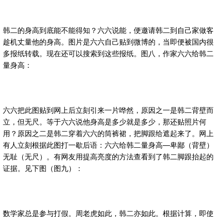
韩二的身高到底能不能得知？六六说能，便邀请韩二到自己家做客
趁机丈量他的身高。图片是六六自己贴到微博的，当即便被国内很
多报纸转载。现在还可以搜索到这些报纸。图八，作家六六给韩二
量身高：
六六把此图贴到网上后立刻引来一片哗然，原因之一是韩二背壁而
立，但无尺。等于六六说他身高是多少就是多少，那还贴照片何
用？原因之二是韩二穿着六六的筒裤裙，把脚跟给遮起来了。网上
有人立刻根据此图打一歇后语：六六给韩二量身高—卑鄙（背壁）
无耻（无尺）。有网友用提高亮度的方法查看到了韩二脚跟抬起的
证据。见下图（图九）：
数学家总是参与打假。周老虎如此，韩二亦如此。根据计算，即使