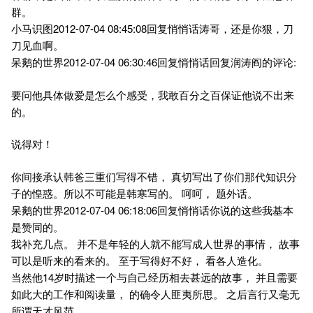
群。
小马识图2012-07-04 08:45:08回复悄悄话涛哥，还是你狠，刀
刀见血啊。
呆鹅的世界2012-07-04 06:30:46回复悄悄话回复润涛阎的评论:
要问他具体做爱是怎么个感受，我敢百分之百保证他说不出来
的。
说得对！
你间接承认韩爸三重们写得不错， 真切写出了你们那代知识分
子的惶惑。所以不可能是韩寒写的。 呵呵， 题外话。
呆鹅的世界2012-07-04 06:18:06回复悄悄话你说的这些我基本
是赞同的。
我补充几点。 并不是年轻的人就不能写成人世界的事情， 故事
可以是听来的看来的。 至于写得好不好， 看各人造化。
当然他14岁时描述一个与自己经历相去甚远的故事， 并且需要
如此大的工作和阅读量， 的确令人匪夷所思。 之后言行又毫无
所谓天才风范。