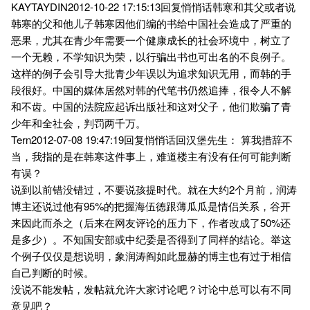
KAYTAYDIN2012-10-22 17:15:13回复悄悄话韩寒和其父或者说
韩寒的父和他儿子韩寒因他们编的书给中国社会造成了严重的
恶果，尤其在青少年需要一个健康成长的社会环境中，树立了
一个无赖，不学知识为荣，以行骗出书也可出名的不良例子。
这样的例子会引导大批青少年误以为追求知识无用，而韩的手
段很好。中国的媒体居然对韩的代笔书仍然追捧，很令人不解
和不齿。中国的法院应起诉出版社和这对父子，他们欺骗了青
少年和全社会，判罚两千万。
Tern2012-07-08 19:47:19回复悄悄话回汉堡先生： 算我措辞不
当，我指的是在韩寒这件事上，难道楼主有没有任何可能判断
有误？
说到以前错没错过，不要说孩提时代。就在大约2个月前，润涛
博主还说过他有95%的把握海伍德跟薄瓜瓜是情侣关系，谷开
来因此而杀之（后来在网友评论的压力下，作者改成了50%还
是多少）。不知国安部或中纪委是否得到了同样的结论。举这
个例子仅仅是想说明，象润涛阎如此显赫的博主也有过于相信
自己判断的时候。
没说不能发帖，发帖就允许大家讨论吧？讨论中总可以有不同
意见吧？