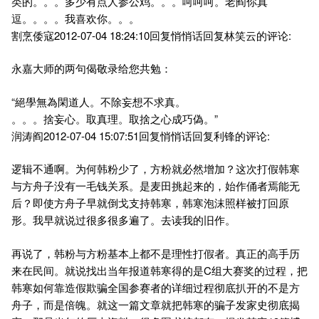
类的。。。多少有点人参公鸡。。。呵呵呵。老阎你真
逗。。。。我喜欢你。。。
割烹倭寇2012-07-04 18:24:10回复悄悄话回复林笑云的评论:
永嘉大师的两句偈敬录给您共勉：
“絕學無為閑道人。不除妄想不求真。
。。。捨妄心。取真理。取捨之心成巧偽。”
润涛阎2012-07-04 15:07:51回复悄悄话回复利锋的评论:
逻辑不通啊。为何韩粉少了，方粉就必然增加？这次打假韩寒
与方舟子没有一毛钱关系。是麦田挑起来的，始作俑者焉能无
后？即使方舟子早就倒戈支持韩寒，韩寒泡沫照样被打回原
形。我早就说过很多很多遍了。去读我的旧作。
再说了，韩粉与方粉基本上都不是理性打假者。真正的高手历
来在民间。就说找出当年报道韩寒得的是C组大赛奖的过程，把
韩寒如何靠造假欺骗全国参赛者的详细过程彻底扒开的不是方
舟子，而是倍魄。就这一篇文章就把韩寒的骗子发家史彻底揭