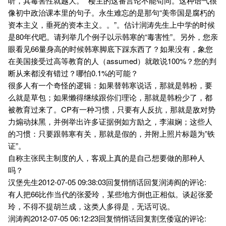
听，其毒害性就越大。” 楼主的这番言论不能苟同。这种语气很
像初中政治课本里的句子。永生难忘的是那句“美帝国是腐朽的
资本主义，垂死的资本主义。。”。估计润涛先生上中学的时候
是80年代吧。请列举几个例子以示韩寒的“毒害性”。另外，您亲
眼看见66量身高的时候韩寒脚底下踩东西了？如果没有，象您
在美国接受过高等教育的人（assumed）就敢说100%？您的判
断从来都没有错过？哪怕0.1%的可能？
很多人有一个奇怪的逻辑：如果替韩寒说话，那就是韩粉，要
么就是草包；如果懒得继续跟你们理论，那就是韩粉少了，都
被教育过来了。CP有一种习惯，只要有人反抗，那就是敌对势
力煽动抹黑，并例举出许多证据例如方励之，李淑娴；这些人
的习惯：只要跟韩寒有关，那就是假的，并附上照片标题为”铁
证”。
自称主张民主制度的人，客观上真的是自己想要做的那种人
吗？
汉堡先生2012-07-05 09:38:03回复悄悄话回复润涛阎的评论:
有人把66比作当代的张爱玲，某些地方倒也正相似。谈起张爱
玲，不得不提胡兰成，这类人多得是，无话可说。
润涛阎2012-07-05 06:12:23回复悄悄话回复割烹倭寇的评论: