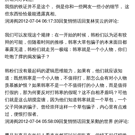
我指的铁证并不是这个， 倒是你和一些网友一些小的细节， 这
些东西恰恰最能透露真相。
润涛阎2012-07-04 06:17:33回复悄悄话回复林笑云的评论:
我们可以发现这个规律：在一开始的时候，韩粉们以为还有狡
辩的可能，但随着时间的推移，韩寒大草包骗子的本来面目都
暴露无遗，韩粉们就走另一极端：韩寒就是一个小人物，你们
吃饱了撑的揭发骗子？
韩粉们没有最起码的逻辑思维能力，如果有，他们就应该知
道：既然韩寒是一个小人物，不值得打，那怎么会有对小人物
羡慕嫉妒恨？如果韩寒不是一个不值得打的小人物，而是值得
打假的，那为何要反对打韩寒的假呢？这不自相矛盾吗？可他
们就是这么胡搅蛮缠，因为他们知道韩寒就是一个草包，一个
父子同体的骗子。曾经崇拜这样一个草包骗子，内心里有点难
过，便恨打假者。
润涛阎2012-07-04 05:58:09回复悄悄话回复呆鹅的世界 的评论:
赝品与真品在外行人看来当然可以以假乱真，但经不起仔细推