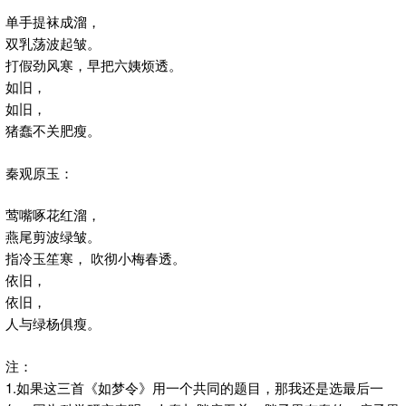
单手提袜成溜，
双乳荡波起皱。
打假劲风寒，早把六姨烦透。
如旧，
如旧，
猪蠢不关肥瘦。
秦观原玉：
莺嘴啄花红溜，
燕尾剪波绿皱。
指冷玉笙寒， 吹彻小梅春透。
依旧，
依旧，
人与绿杨俱瘦。
注：
1.如果这三首《如梦令》用一个共同的题目，那我还是选最后一