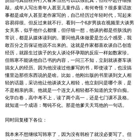
敲。成年人写出青年人甚至儿童作品，有何奇怪？很多童话故
事都是成年人甚至老作家写的，自己经历过年轻时代，写起来
容易得很。但反过来就不行。看到一个6岁男孩在视频里大谈男
女关系，似乎他什么都懂，但仔细一想，他谈的都是些肤浅的
常识，都是从媒体读到的。要问他具体做爱是怎么个感受，我
敢百分之百保证他说不出来的。这就是作家都喜欢谈自己创造
经历，就跟生过孩子的女人谈论怀孕期的反应一样如数家珍。
但韩寒不能谈他自己书的内容，一问三不知，立刻就谈赛车谈
搞女人的经历。因为他没读过他爹写的书，即使读了，也没搞
懂里边那些东西说的是啥。比如，他刚出版的书里谈到文人相
轻的话题，采访他让他谈谈文人相轻，他立刻问是哪个亲，是
不是相亲的亲。他就是一个连文人相轻都不知道的文学白痴。
化学白卷，高中考不上，读了两个高一，还是七门课不及格。
就知道一个成语：驽钝不化。那是他爹天天骂他的一句话。
同时回复楼下各位：
我本来不想继续写韩寒了，因为没有韩粉了就没必要写了。但