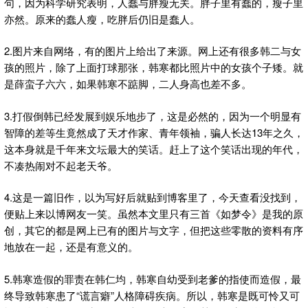
句，因为科学研究表明，人蠢与胖瘦无关。胖子里有蠢的，瘦子里
亦然。原来的蠢人瘦，吃胖后仍旧是蠢人。
2.图片来自网络，有的图片上给出了来源。网上还有很多韩二与女
孩的照片，除了上面打球那张，韩寒都比照片中的女孩个子矮。就
是薛蛮子六六，如果韩寒不踮脚，二人身高也差不多。
3.打假倒韩已经发展到娱乐地步了，这是必然的，因为一个明显有
智障的差等生竟然成了天才作家、青年领袖，骗人长达13年之久，
这本身就是千年来文坛最大的笑话。赶上了这个笑话出现的年代，
不凑热闹对不起老天爷。
4.这是一篇旧作，以为写好后就贴到博客里了，今天查看没找到，
便贴上来以博网友一笑。虽然本文里只有三首《如梦令》是我的原
创，其它的都是网上已有的图片与文字，但把这些零散的资料有序
地放在一起，还是有意义的。
5.韩寒造假的罪责在韩仁均，韩寒自幼受到老爹的指使而造假，最
终导致韩寒患了“谎言癖”人格障碍疾病。所以，韩寒是既可怜又可