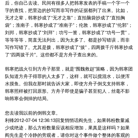
后，你自己去读。民间有很多人把韩寒发表的手稿一个字一个
字的查找，把里边的抄写而非写作的证据都列了出来。比如，
无才之辈，韩寒抄成了“无才之靠”；直拍脑袋抄成了“直拍胸
袋”；淮南子，韩寒抄成了“准南子”；伦敦，韩寒抄成了“伦郭”；
刘邦，韩寒抄成了“刘拜”；功亏一篑，韩寒抄成了“功号一贯”，
等等等等，简直无法列出，因为太多了。都是抄写错误，而非
写作写错了。尤其是拨，韩寒抄成了“拔”，四两拨千斤韩寒抄成
了“四两拔干片”。这些都不是方舟子查出来的。
韩寒把战火引到方舟子那里，就是“围魏救赵”策略，因为韩寒团
队知道方舟子得罪的人太多了，这样，就可以搅混水，以便浑
水摸鱼。但我在那时就告诉大家，即使方舟子倒戈支持韩寒，
韩寒照样被打回原形。方舟子即使是骗子甚至犯人，丝毫不影
响韩寒会倒掉的结局。
您去读我以前的倒韩文章。
利锋2012-07-04 12:36:13回复悄悄话阎先生，如果韩粉数量减
少或绝迹，那么方粉数量应该相应增加，果真是这样吗？如果
阎先生是个冷静的旁观者，请你对这个事件做个整体的客观的