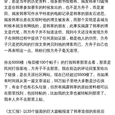
穿，那是当年的历史资料，很多图书馆都有。揭发韩寒13篇博
文是在韩寒参加赛车的时候发出的，也不是方舟子，而是麦
田。揭发韩寒写作水平特差的电邮记录是韩寒的朋友石述思。
揭发韩寒出差在宾馆时他的博文被发表，而那个宾馆是县城当
时根本就没有网线的，是韩寒的朋友，此事实揭露了韩寒的博
文是代笔，而方舟子并不知道这些。我到今天还没有发现方舟
子在倒韩过程中提供了任何原始证据，都是他人的功劳。方舟
子只是把民间的打假文章拷贝到他的博客而已。方舟子自己也
一再表明这一点。韩粉们恨方舟子毫无道理。
你去5000楼（每层楼100个帖子）的打假韩寒那里去看，那里是
民间打假基地，方舟子不去那里。我在前边的评论回复里给出
了链接，是在天涯社区网站。现在已经超过5500楼了。你如果
有时间就从第一篇文章读起，55万贴子里绝大多数是沙石俱
下，有金子也有石头垃圾，但所有揭露韩寒的原始资料都可以
在那里找到，包括转帖的，比如我的文章也被转帖到那里了。
我本人并不去那里上贴。
《文汇报》以33个版面的巨大篇幅报道了韩寒造假的前前后