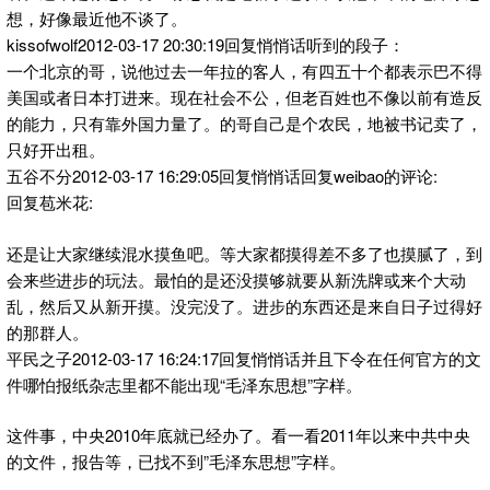
想，好像最近他不谈了。
kissofwolf2012-03-17 20:30:19回复悄悄话听到的段子：
一个北京的哥，说他过去一年拉的客人，有四五十个都表示巴不得
美国或者日本打进来。现在社会不公，但老百姓也不像以前有造反
的能力，只有靠外国力量了。的哥自己是个农民，地被书记卖了，
只好开出租。
五谷不分2012-03-17 16:29:05回复悄悄话回复weibao的评论:
回复苞米花:
还是让大家继续混水摸鱼吧。等大家都摸得差不多了也摸腻了，到
会来些进步的玩法。最怕的是还没摸够就要从新洗牌或来个大动
乱，然后又从新开摸。没完没了。进步的东西还是来自日子过得好
的那群人。
平民之子2012-03-17 16:24:17回复悄悄话并且下令在任何官方的文
件哪怕报纸杂志里都不能出现“毛泽东思想”字样。
这件事，中央2010年底就已经办了。看一看2011年以来中共中央
的文件，报告等，已找不到”毛泽东思想”字样。