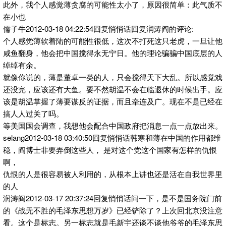
此外，我个人感觉薄贪腐的可能性太小了，原因很简单：此气质不
在小也
儒子牛2012-03-18 04:22:54回复悄悄话回复润涛阎的评论:
个人感觉薄软着陆的可能性很低，这次不打死这只老虎，一旦让他
咸鱼翻身，他会把中国搅得永无宁日。他的理论骗骗中国底层的人
绰绰有余。
就像你说的，薄是董卓一类的人，只会搅得天下大乱。所以感觉戏
还没完，应该还有大鱼。要不然胡温不会在临退休的时候出手。应
该是胡温掌握了薄要谋反的证据，而且牵连及广。现在不是已经在
搞人人过关了吗。
等美国国会调查，我想他会配合中国政府把消息一点一点放出来。
selang2012-03-18 03:40:50回复悄悄话韩寒和薄在中国的作用都维
稳，阎博士非要弄倒这些人， 是对这个党这个国家有怎样的仇恨
啊，
仇恨的人是很容易被人利用的，从根本上讲也还是活在自我世界里
的人
润涛阎2012-03-17 20:37:24回复悄悄话问一下，是不是国务院门前
的《战无不胜的毛泽东思想万岁》已经铲除了？上次回北京没注意
看。这个是标志。另一标志就是毛新宇还谈不谈他爷爷的毛泽东思