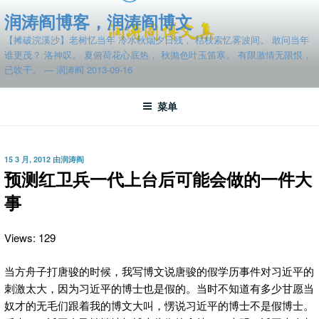
跳
润涛阎博客，润涛阎博文
至
【摊破浣溪沙】老树忆当年 冷水秋烟夕日残， 枯枝索忆雾波间。 敢问当年
内
谁更茂？ 洛神叹。 夏俯荷花心底热， 秋抛色叶玉笛寒。 有限激情无限恨，
容
已吹干。 — 润涛阎 2013-09-16
菜单
发
15 3 月, 2012
由
润涛阎
布
预测红卫兵一代上台后可能会做的一件大
于
事
Views: 129
当方舟子打唐骏的时候，我写博文说唐骏的假学历事件对习近平的
刺激太大，因为习近平的博士也是假的。当时不知道有多少甘愿当
奴才的无毛们跟着我的博文大叫，愣说习近平的博士不是假博士。