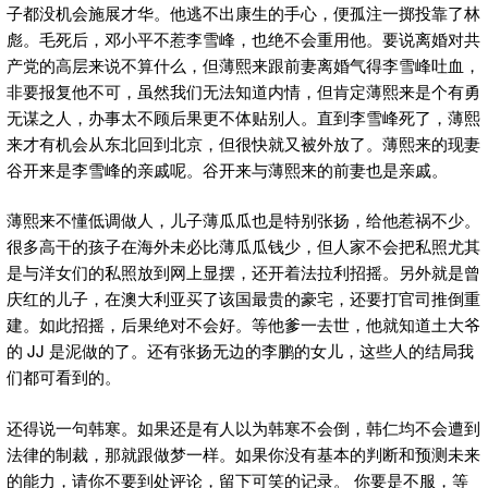
子都没机会施展才华。他逃不出康生的手心，便孤注一掷投靠了林
彪。毛死后，邓小平不惹李雪峰，也绝不会重用他。要说离婚对共
产党的高层来说不算什么，但薄熙来跟前妻离婚气得李雪峰吐血，
非要报复他不可，虽然我们无法知道内情，但肯定薄熙来是个有勇
无谋之人，办事太不顾后果更不体贴别人。直到李雪峰死了，薄熙
来才有机会从东北回到北京，但很快就又被外放了。薄熙来的现妻
谷开来是李雪峰的亲戚呢。谷开来与薄熙来的前妻也是亲戚。
薄熙来不懂低调做人，儿子薄瓜瓜也是特别张扬，给他惹祸不少。
很多高干的孩子在海外未必比薄瓜瓜钱少，但人家不会把私照尤其
是与洋女们的私照放到网上显摆，还开着法拉利招摇。另外就是曾
庆红的儿子，在澳大利亚买了该国最贵的豪宅，还要打官司推倒重
建。如此招摇，后果绝对不会好。等他爹一去世，他就知道土大爷
的 JJ 是泥做的了。还有张扬无边的李鹏的女儿，这些人的结局我
们都可看到的。
还得说一句韩寒。如果还是有人以为韩寒不会倒，韩仁均不会遭到
法律的制裁，那就跟做梦一样。如果你没有基本的判断和预测未来
的能力，请你不要到处评论，留下可笑的记录。 你要是不服，等