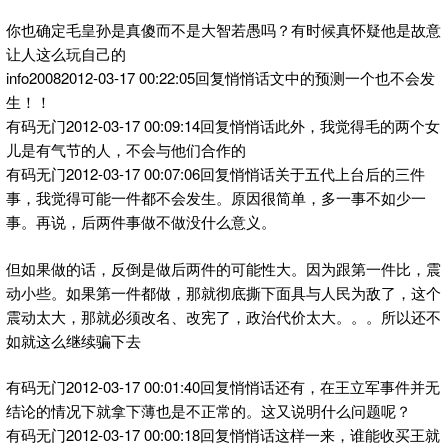
你也确定毛皇孙是真傻而不是大智若愚吗？有时候真怀疑他是故意
让人这么玩自己的
info20082012-03-17 00:22:05回复悄悄话文中的预测一个也不会发
生！！
有码无门2012-03-17 00:09:14回复悄悄话此外，我觉得毛的两个女
儿是有气节的人，不会与他们合作的
有码无门2012-03-17 00:07:06回复悄悄话关于五代上台后的三件
事，我觉得可能一件都不会发生。原因很简单，多一事不如少一
事。再说，后两件事做不做没什么意义。
但如果做的话，反倒是做后两件的可能性大。因为跟第一件比，震
动小些。如果第一件都做，那就彻底撕下面具与人民为敌了，这个
震动太大，那就必须改名、改宪了，政治代价太大。。。所以还不
如就这么继续骗下去
有码无门2012-03-17 00:01:40回复悄悄话还有，在王立军事件并无
结论的情况下就拿下薄也是不正常的。这又说明什么问题呢？
有码无门2012-03-17 00:00:18回复悄悄话这样一来，谁能收买王就