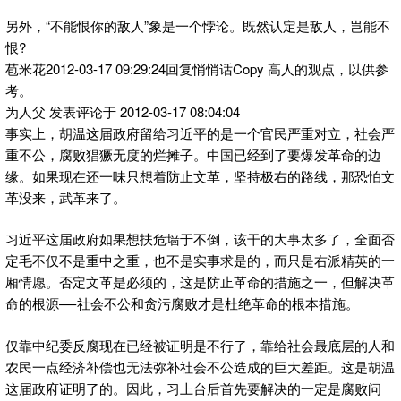
另外，“不能恨你的敌人”象是一个悖论。既然认定是敌人，岂能不
恨?
苞米花2012-03-17 09:29:24回复悄悄话Copy 高人的观点，以供参
考。
为人父 发表评论于 2012-03-17 08:04:04
事实上，胡温这届政府留给习近平的是一个官民严重对立，社会严
重不公，腐败猖獗无度的烂摊子。中国已经到了要爆发革命的边
缘。如果现在还一味只想着防止文革，坚持极右的路线，那恐怕文
革没来，武革来了。
习近平这届政府如果想扶危墙于不倒，该干的大事太多了，全面否
定毛不仅不是重中之重，也不是实事求是的，而只是右派精英的一
厢情愿。否定文革是必须的，这是防止革命的措施之一，但解决革
命的根源—-社会不公和贪污腐败才是杜绝革命的根本措施。
仅靠中纪委反腐现在已经被证明是不行了，靠给社会最底层的人和
农民一点经济补偿也无法弥补社会不公造成的巨大差距。这是胡温
这届政府证明了的。因此，习上台后首先要解决的一定是腐败问