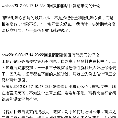
weibao2012-03-17 15:33:19回复悄悄话回复苞米花的评论:
“清除毛泽东影响的最好办法，不是拆纪念堂和撤毛泽东像，而是
根治腐败，消除不公。” 非常同意这观点。 我估计中央近期就会高
调反腐打黑。至于是否有效那就难说了。
hbw2012-03-17 14:28:22回复悄悄话回复有码无门的评论:
王估计是业务需要搜集所有信息，自然主子的资料也在其中了。上
面知道后疑怒交加，王一看主子展露险恶本性就找外人评理保命去
了。因为毛，江等都被下面的人监听过。用这些先例去估计薄王交
恶的可能原因。
润涛阎2012-03-17 10:47:23回复悄悄话刚看到这个，转贴过来。现
在谣言满天飞，不知这个是真是假。看看热闹吧。写得比较符合胡
锦涛和温家宝的个性。
【转贴】来自北京的消息人士透露：对于如何处理薄熙来，胡温之
间仍旧存在着分歧。胡只是想就事论事地解决王立军事件，并说薄