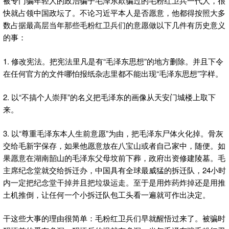
被专门骗年轻人的政治骗子毛泽东欺骗过的毛粉红卫兵一代人，很
快就占领中国政坛了。不论习近平本人是否愿意，他都得按照大多
数占据最高层当年那些毛粉红卫兵们的意愿做以下几件有历史意义
的事：
1. 修改宪法。把宪法里凡是有“毛泽东思想”的地方删除。并且下令
在任何官方的文件哪怕报纸杂志里都不能出现“毛泽东思想”字样。
2. 以“不搞个人崇拜”的名义把毛泽东的画像从天安门城楼上取下
来。
3. 以“尊重毛泽东本人生前意愿”为由，把毛泽东尸体火化掉。骨灰
交给毛新宇保存，如果他愿意放在八宝山或者自己家中，随便。如
果愿意在湖南韶山的毛泽东父母坟前下葬，政府出资修建陵墓。毛
主席纪念堂就交给拆迁办，中国具有全球最威猛的拆迁队，24小时
内一定把纪念堂干掉并且把垃圾运走。至于是用炸药炸掉还是用推
土机推倒，让任何一个小拆迁队包工头看一遍就可作出决定。
干这些大事的理由很简单：毛粉红卫兵们早就醒悟过来了。被骗时