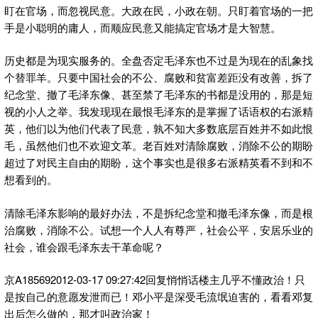
盯在官场，而忽视民意。大政在民，小政在朝。只盯着官场的一把
手是小聪明的庸人，而顺应民意又能搞定官场才是大智慧。
历史都是为现实服务的。全盘否定毛泽东也不过是为现在的乱象找
个替罪羊。只要中国社会的不公、腐败和贫富差距没有改善，拆了
纪念堂、撤了毛泽东像、甚至禁了毛泽东的书都是没用的，那是短
视的小人之举。我发现现在最恨毛泽东的是掌握了话语权的右派精
英，他们以为他们代表了民意，孰不知大多数底层百姓并不如此恨
毛，虽然他们也不欢迎文革。老百姓对清除腐败，消除不公的期盼
超过了对民主自由的期盼，这个事实也是很多右派精英看不到和不
想看到的。
清除毛泽东影响的最好办法，不是拆纪念堂和撤毛泽东像，而是根
治腐败，消除不公。试想一个人人有尊严，社会公平，安居乐业的
社会，谁会跟毛泽东去干革命呢？
京A185692012-03-17 09:27:42回复悄悄话楼主几乎不懂政治！只
是按自己的意愿发泄而已！邓小平是深受毛流氓迫害的，看看邓复
出后怎么做的，那才叫政治家！