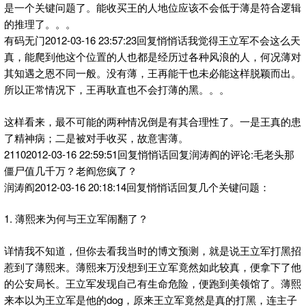
是一个关键问题了。能收买王的人地位应该不会低于薄是符合逻辑
的推理了。。。
有码无门2012-03-16 23:57:23回复悄悄话我觉得王立军不会这么天
真，能爬到他这个位置的人也都是经历过各种风浪的人，何况薄对
其知遇之恩不同一般。没有薄，王再能干也未必能这样脱颖而出。
所以正常情况下，王再耿直也不会打薄的黑。。。
这样看来，最不可能的两种情况倒是有其合理性了。一是王真的患
了精神病；二是被对手收买，故意害薄。
21102012-03-16 22:59:51回复悄悄话回复润涛阎的评论:毛老头那
僵尸值几千万？老阎您疯了？
润涛阎2012-03-16 20:18:14回复悄悄话回复几个关键问题：
1. 薄熙来为何与王立军闹翻了？
详情我不知道，但你去看我当时的博文预测，就是说王立军打黑招
惹到了薄熙来。薄熙来万没想到王立军竟然如此较真，便拿下了他
的公安局长。王立军发现自己有生命危险，便跑到美领馆了。薄熙
来本以为王立军是他的dog，原来王立军竟然是真的打黑，连主子