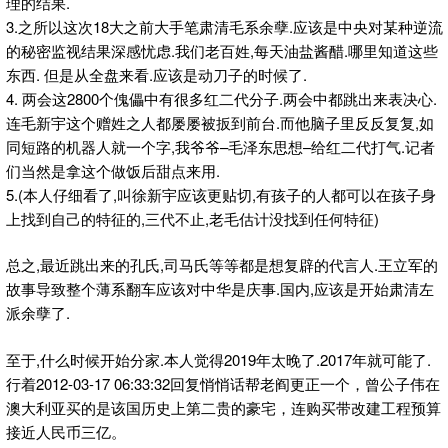
理的结果.
3.之所以这次18大之前大手笔肃清毛系余孽.应该是中央对某种逆流
的秘密监视结果深感忧虑.我们老百姓,每天油盐酱醋.哪里知道这些
东西. 但是从全盘来看.应该是动刀子的时候了.
4. 两会这2800个傀儡中有很多红二代分子.两会中都跳出来表决心.
连毛新宇这个赠姓之人都屡屡被扳到前台.而他脑子里反反复复,如
同短路的机器人就一个字,我爷爷–毛泽东思想–给红二代打气.记者
们当然是拿这个做饭后甜点来用.
5.(本人仔细看了,叫徐新宇应该更贴切,有孩子的人都可以在孩子身
上找到自己的特征的,三代不止,老毛估计没找到任何特征)
总之,最近跳出来的孔氏,司马氏等等都是想复辟的代言人.王立军的
故事导致整个薄系翻车应该对中华是庆事.国内,应该是开始肃清左
派余孽了.
至于,什么时候开始分家.本人觉得2019年太晚了.2017年就可能了.
行着2012-03-17 06:33:32回复悄悄话帮老阎更正一个，曾公子伟在
澳大利亚买的是该国历史上第二贵的豪宅，连购买带改建工程预算
接近人民币三亿。