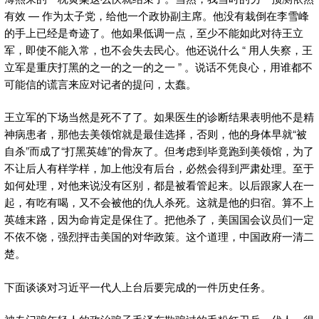
有效 — 作为太子党，给他一个政协副主席。他没有栽倒在李雪峰
的手上已经是奇迹了。他如果低调一点，至少不能如此对待王立
军，即使不能入常，也不会失去民心。他还说什么 “ 用人失察，王
立军是重庆打黑的之一的之一的之一 ” 。说话不凭良心，用谁都不
可能信的谎言来应对记者的提问，太蠢。
王立军的下场当然是死不了了。如果医生的诊断结果表明他不是精
神病患者，那他去美领馆就是最佳选择，否则，他的身体早就“被
自杀”而成了“打黑英雄”的骨灰了。但考虑到毕竟跑到美领馆，为了
不让后人有样学样，加上他没有后台，必然会得到严肃处理。至于
如何处理，对他来说没有区别，都是被看管起来。以后跟家人在一
起，有吃有喝，又不会被他的仇人杀死。这就是他的归宿。算不上
英雄末路，因为命肯定是保住了。把他杀了，美国国会议员们一定
不依不饶，强烈抨击美国的对华政策。这个道理，中国政府一清二
楚。
下面谈谈对习近平一代人上台后要完成的一件历史任务。