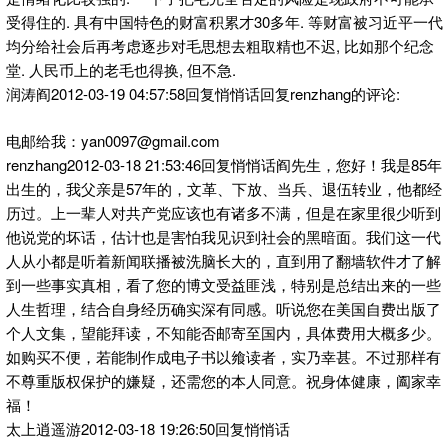
受得住的. 具有中国特色的财富积累才30多年. 等财富被习近平一代
均分给社会后再考虑逐步对毛思想去粗取精也不迟, 比如那个纪念
堂. 人民币上的老毛也得换, 但不急.
润涛阎2012-03-19 04:57:58回复悄悄话回复renzhang的评论:
电邮给我：yan0097@gmail.com
renzhang2012-03-18 21:53:46回复悄悄话阎先生，您好！我是85年
出生的，我父亲是57年的，文革、下放、当兵、退伍转业，他都经
历过。上一辈人对共产党应该也有诸多不满，但是在家里很少听到
他说党的坏话，估计也是害怕我见识到社会的黑暗面。我们这一代
人从小都是听着新闻联播被洗脑长大的，直到用了翻墙软件才了解
到一些事实真相，看了您的博文受益匪浅，特别是总结出来的一些
人生哲理，结合自身经历确实深有同感。听说您在美国自费出版了
个人文集，望能拜读，不知能否邮寄至国内，具体费用大概多少。
如购买不便，若能制作成电子书以飨读者，实乃幸甚。不过那样有
不尊重版权保护的嫌疑，还需您的本人同意。祝身体健康，阖家幸
福！
太上逍遥游2012-03-18 19:26:50回复悄悄话