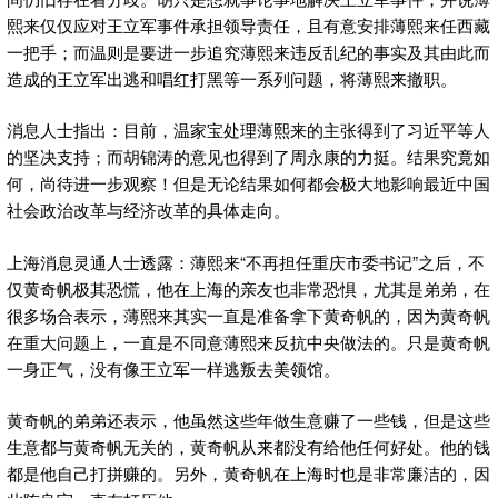
熙来仅仅应对王立军事件承担领导责任，且有意安排薄熙来任西藏
一把手；而温则是要进一步追究薄熙来违反乱纪的事实及其由此而
造成的王立军出逃和唱红打黑等一系列问题，将薄熙来撤职。
消息人士指出：目前，温家宝处理薄熙来的主张得到了习近平等人
的坚决支持；而胡锦涛的意见也得到了周永康的力挺。结果究竟如
何，尚待进一步观察！但是无论结果如何都会极大地影响最近中国
社会政治改革与经济改革的具体走向。
上海消息灵通人士透露：薄熙来“不再担任重庆市委书记”之后，不
仅黄奇帆极其恐慌，他在上海的亲友也非常恐惧，尤其是弟弟，在
很多场合表示，薄熙来其实一直是准备拿下黄奇帆的，因为黄奇帆
在重大问题上，一直是不同意薄熙来反抗中央做法的。只是黄奇帆
一身正气，没有像王立军一样逃叛去美领馆。
黄奇帆的弟弟还表示，他虽然这些年做生意赚了一些钱，但是这些
生意都与黄奇帆无关的，黄奇帆从来都没有给他任何好处。他的钱
都是他自己打拼赚的。另外，黄奇帆在上海时也是非常廉洁的，因