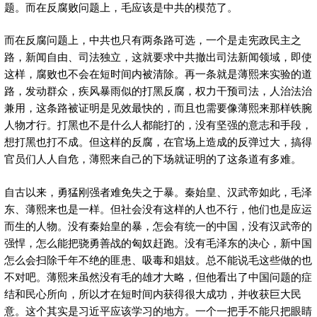
题。而在反腐败问题上，毛应该是中共的模范了。
而在反腐问题上，中共也只有两条路可选，一个是走宪政民主之
路，新闻自由、司法独立，这就要求中共撤出司法新闻领域，即使
这样，腐败也不会在短时间内被清除。再一条就是薄熙来实验的道
路，发动群众，疾风暴雨似的打黑反腐，权力干预司法，人治法治
兼用，这条路被证明是见效最快的，而且也需要像薄熙来那样铁腕
人物才行。打黑也不是什么人都能打的，没有坚强的意志和手段，
想打黑也打不成。但这样的反腐，在官场上造成的反弹过大，搞得
官员们人人自危，薄熙来自己的下场就证明的了这条道有多难。
自古以来，勇猛刚强者难免失之于暴。秦始皇、汉武帝如此，毛泽
东、薄熙来也是一样。但社会没有这样的人也不行，他们也是应运
而生的人物。没有秦始皇的暴，怎会有统一的中国，没有汉武帝的
强悍，怎么能把骁勇善战的匈奴赶跑。没有毛泽东的决心，新中国
怎么会扫除千年不绝的匪患、吸毒和娼妓。总不能说毛这些做的也
不对吧。薄熙来虽然没有毛的雄才大略，但他看出了中国问题的症
结和民心所向，所以才在短时间内获得很大成功，并收获巨大民
意。这个其实是习近平应该学习的地方。一个一把手不能只把眼睛