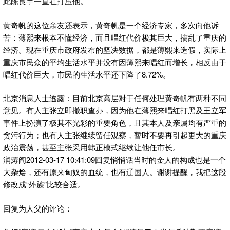
此陈良宇一直在打压他。
黄奇帆的这位亲友还表示，黄奇帆是一个经济专家，多次向他诉
苦：薄熙来根本不懂经济，而且唱红代价极其巨大，搞乱了重庆的
经济。现在重庆市政府发布的坚决数据，都是薄熙来造假，实际上
重庆市民众的平均生活水平并没有因薄熙来唱红而增长，相反由于
唱红代价巨大，市民的生活水平还下降了8.72%。
北京消息人士透露：目前北京高层对于任何处理黄奇帆有两种不同
意见。有人主张立即撤职查办，因为他在薄熙来唱红打黑及王立军
事件上扮演了极其不光彩的重要角色，且其本人及亲属均有严重的
贪污行为；也有人主张继续留任观察，暂时不要再引起更大的重庆
政治震荡，甚至主张采用韩正模式继续让他任市长。
润涛阎2012-03-17 10:41:09回复悄悄话当时的金人的构成也是一个
大杂烩，还有原来匈奴的血统，也有辽国人。谢谢提醒，我把这段
修改成“外族”比较合适。
回复为人父的评论：