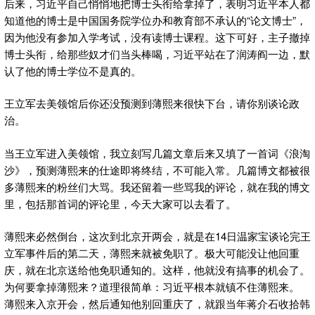
后来，习近平自己悄悄地把博士头衔给拿掉了，表明习近平本人都
知道他的博士是中国国务院学位办和教育部不承认的“论文博士”，
因为他没有参加入学考试，没有读博士课程。这下可好，主子撤掉
博士头衔，给那些奴才们当头棒喝，习近平站在了润涛阎一边，默
认了他的博士学位不是真的。
王立军去美领馆后你还没预测到薄熙来很快下台，请你别谈论政
治。
当王立军进入美领馆，我立刻写几篇文章后来又填了一首词《浪淘
沙》，预测薄熙来的仕途即将终结，不可能入常。几篇博文都被很
多薄熙来的粉丝们大骂。我还留着一些骂我的评论，就在我的博文
里，包括那首词的评论里，今天大家可以去看了。
薄熙来必然倒台，这次到北京开两会，就是在14日温家宝谈论完王
立军事件后的第二天，薄熙来就被免职了。极大可能没让他回重
庆，就在北京送给他免职通知的。这样，他就没有搞事的机会了。
为何要拿掉薄熙来？道理很简单：习近平根本就镇不住薄熙来。
薄熙来入京开会，然后通知他别回重庆了，就跟当年蒋介石收拾韩