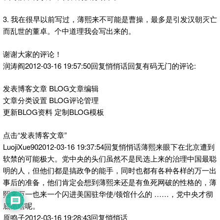
3. 我在很早以前写过，薄熙来不可能是曹操，最多是引发汉朝灭亡
而乱世的董卓。个中道理我会写出来的。
谢谢大家的评论！
润涛阎2012-03-16 19:57:50回复悄悄话回复有码无门的评论:
发表博客文章 BLOG文章编辑
文章分类设置 BLOG评论管理
更新BLOG资料 定制BLOG模板
点击“发表博客文章”
LuojiXue902012-03-16 19:37:54回复悄悄话薄熙来眼下在北京遭到
软禁的可能极大。党中央的头们虽然不是民选上来的治理中国最聪
明的人，但他们都是搞政争的能手，同时也都有各种各样的万一出
事后的准备，他们肯定会想到薄熙来还是有鱼死网破的性格的，薄
熙来万一也来一个闪进美国驻华使/领馆什么的 ……，党中央才彻
底抓瞎呢。
原鸣子2012-03-16 19:28:43回复悄悄话