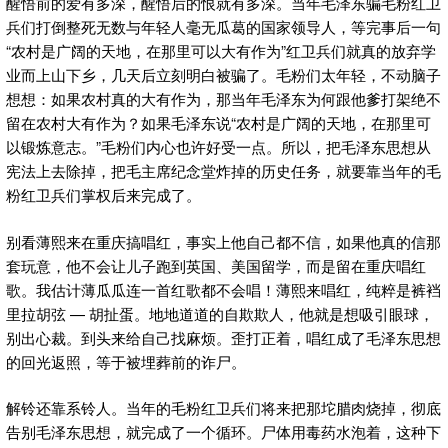
醒悟前的爱有多深，醒悟后的恨就有多深。当年毛泽东骗毛粉红卫
兵们打倒整死无数与年轻人毫无瓜葛的国家领导人，等完事后一句
“农村是广阔的天地，在那里可以大有作为”红卫兵们就真的放弃学
业而上山下乡，几天后立刻明白被骗了。毛粉们太年轻，不动脑子
想想：如果农村真的大有作为，那当年毛泽东为何跟他爹打架绝不
留在农村大有作为？如果毛泽东说“农村是广阔的天地，在那里可
以锻炼意志。”毛粉们内心也许好受一点。所以，把毛泽东思想从
宪法上去除掉，把毛主席纪念堂炸掉的历史任务，就要靠当年的毛
粉红卫兵们掌权后来完成了。
别看薄熙来在重庆搞唱红，事实上他自己都不信，如果他真的信那
套玩意，他不会让儿子跑到英国、美国留学，而是留在重庆唱红
歌。我估计薄瓜瓜连一首红歌都不会唱！薄熙来唱红，纯粹是裤裆
里拉胡弦 — 胡扯蛋。地地道道的自欺欺人，他就是想吸引眼球，
别出心裁。到头来给自己找麻烦。歪打正着，唱红成了毛泽东思想
的回光返照，等于被埋葬前的诈尸。
解铃还靠系铃人。当年的毛粉红卫兵们将来把那坨腊肉烧掉，彻底
告别毛泽东思想，就完成了一个循环。尸体用毒药水泡着，这种下