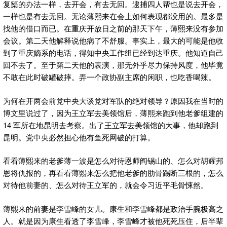
复榘的办法一样，去开会，有去无回。逮捕四人帮也是说去开会，
一样也是有去无回。无论薄熙来在会上如何表现都没用的。最多是
找他的借口而已。在重庆开放日之前的那天下午，薄熙来没有参加
会议。第二天他解释说他病了不舒服。事实上，最大的可能是他收
到了重庆嫡系的电话，得知中央工作组已经到达重庆。他知道自己
回不去了。至于第二天他的表演，那无外乎尽力保持风度，他毕竟
不敢在此时破罐破摔。弄一个政协副主席的闲职，也吃香喝辣。
为何在开两会前党中央大谈党对军队的绝对领导？原因我在当时的
博文里说过了，因为王立军去美领馆后，薄熙来跑到他老爹组建的
14 军所在地昆明去考察。出了王立军去美领馆的大事，他却跑到
昆明。党中央必然担心他有鱼死网破的打算。
看看薄熙来的老爹薄一波是怎么对待恩师阎锡山的、怎么对胡耀邦
恩将仇报的，再看看薄熙来怎么把他老爹的肋骨踢断三根的，怎么
对待他前妻的、怎么对待王立军的，就会令习近平毛骨悚然。
薄熙来的前妻是李雪峰的女儿。康生和李雪峰都是政治手腕极高之
人。就是因为康生看透了李雪峰，李雪峰才被他死死压住，后半辈