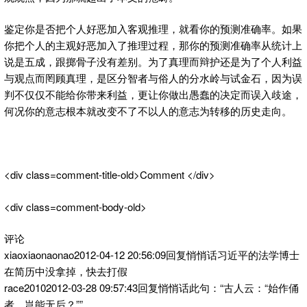
鉴定你是否把个人好恶加入客观推理，就看你的预测准确率。如果
你把个人的主观好恶加入了推理过程，那你的预测准确率从统计上
说是五成，跟掷骨子没有差别。为了真理而辩护还是为了个人利益
与观点而罔顾真理，是区分智者与俗人的分水岭与试金石，因为误
判不仅仅不能给你带来利益，更让你做出愚蠢的决定而误入歧途，
何况你的意志根本就改变不了不以人的意志为转移的历史走向。
<div class=comment-title-old>Comment </div>
<div class=comment-body-old>
评论
xiaoxiaonaonao2012-04-12 20:56:09回复悄悄话习近平的法学博士
在简历中没拿掉，快去打假
race20102012-03-28 09:57:43回复悄悄话此句：“古人云：“始作俑
者，岂能无后？””