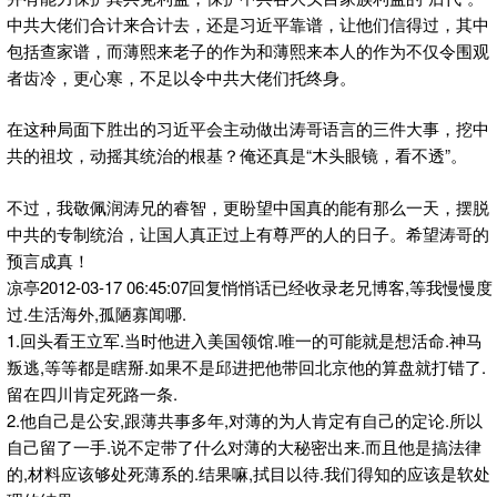
中共大佬们合计来合计去，还是习近平靠谱，让他们信得过，其中
包括查家谱，而薄熙来老子的作为和薄熙来本人的作为不仅令围观
者齿冷，更心寒，不足以令中共大佬们托终身。
在这种局面下胜出的习近平会主动做出涛哥语言的三件大事，挖中
共的祖坟，动摇其统治的根基？俺还真是“木头眼镜，看不透”。
不过，我敬佩润涛兄的睿智，更盼望中国真的能有那么一天，摆脱
中共的专制统治，让国人真正过上有尊严的人的日子。希望涛哥的
预言成真！
凉亭2012-03-17 06:45:07回复悄悄话已经收录老兄博客,等我慢慢度
过.生活海外,孤陋寡闻哪.
1.回头看王立军.当时他进入美国领馆.唯一的可能就是想活命.神马
叛逃,等等都是瞎掰.如果不是邱进把他带回北京他的算盘就打错了.
留在四川肯定死路一条.
2.他自己是公安,跟薄共事多年,对薄的为人肯定有自己的定论.所以
自己留了一手.说不定带了什么对薄的大秘密出来.而且他是搞法律
的,材料应该够处死薄系的.结果嘛,拭目以待.我们得知的应该是软处