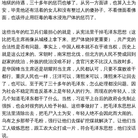
地狱的待遇，三十多年的惩罚也够了。从另一方面讲，也算入土为
安，毕竟他还有活着的女儿和没有整过人的傻孙子。不看僧面看佛
面，也该停止用巨毒的毒水浸泡尸体的惩罚了。
这些当年的红卫兵们最担心的就是，从宪法里干掉毛泽东思想（这
比把毛主席画像从城楼上拿下来、把尸体烧掉更重要），共产党的
合法性是否有问题。事实上，中国人根本就不在乎谁当权，历史上
就是这么过来的。宋朝时，南宋想北伐，但北方的人民不赞成回到
赵家的统治，外族的统治没啥不好，贪官污吏不比汉人当政时多。
是华国锋当主席还是胡耀邦当主席，人民都认可，只要不腐败谁干
都行。重庆人民也一样，汪洋可以，薄熙来可以，薄熙来不让回去
了，也可以。至于死了三十多年的毛泽东，怎么处理都没问题。因
为社会不稳定而造反基本上是年轻人的行为。而现在的年轻人，没
几个知道毛泽东都干了什么。当然，习近平上台后的政府会先制止
强拆，也会对很穷的人给予补贴。这些事做好了，把毛泽东思想从
宪法里清除出去，把毛尸入土为安，年轻人绝不会因此而大闹的。
乌有之乡那帮子毛粉，强行让他们去煤矿挖煤就解决了。让他们当
工人锻炼思想，跟工农大众打成一片，符合毛泽东思想，他们没话
说。