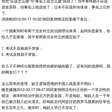
您把“应该怎么做”与“事实上会怎么做”搞混了！当年希特勒不应该
进攻苏联，但事实上他进攻了；日本不应该炸珍珠港，事实上它炸
了。
润涛阎2012-03-17 10:32:56回复悄悄话回复楼下各位：
一个国家同时有两个完全对立的治国理论体系，如同你是家长，你
给儿子定家规，其中有两条完全对立的规定如下：
1. 考试不及格就不管饭；
2. 考试及格就不管饭。
你儿子不神经分裂那就得把你家的锅给砸了。还有别的选择吗，我
的网友们？？？
这么简单的道理，缺乏逻辑思维的中国人就是弄不明白！
睡意朦胧2012-03-17 09:47:35回复悄悄话先纠正你的一个常识性的
错误：南宋时统治中国北方的是金国，不是匈奴。匈奴人在一千年
前已被汉朝人赶出漠北。距匈奴后代阿提拉把西罗马搅黄的壮举也
有五百年之久。南宋时，匈奴人早已不存在了。