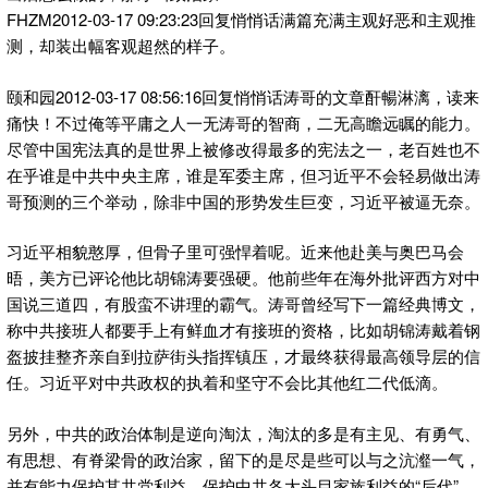
FHZM2012-03-17 09:23:23回复悄悄话满篇充满主观好恶和主观推
测，却装出幅客观超然的样子。
颐和园2012-03-17 08:56:16回复悄悄话涛哥的文章酐暢淋漓，读来
痛快！不过俺等平庸之人一无涛哥的智商，二无高瞻远瞩的能力。
尽管中国宪法真的是世界上被修改得最多的宪法之一，老百姓也不
在乎谁是中共中央主席，谁是军委主席，但习近平不会轻易做出涛
哥预测的三个举动，除非中国的形势发生巨变，习近平被逼无奈。
习近平相貌憨厚，但骨子里可强悍着呢。近来他赴美与奥巴马会
晤，美方已评论他比胡锦涛要强硬。他前些年在海外批评西方对中
国说三道四，有股蛮不讲理的霸气。涛哥曾经写下一篇经典博文，
称中共接班人都要手上有鲜血才有接班的资格，比如胡锦涛戴着钢
盔披挂整齐亲自到拉萨街头指挥镇压，才最终获得最高领导层的信
任。习近平对中共政权的执着和坚守不会比其他红二代低滴。
另外，中共的政治体制是逆向淘汰，淘汰的多是有主见、有勇气、
有思想、有脊梁骨的政治家，留下的是尽是些可以与之沆瀣一气，
并有能力保护其共党利益，保护中共各大头目家族利益的“后代”。