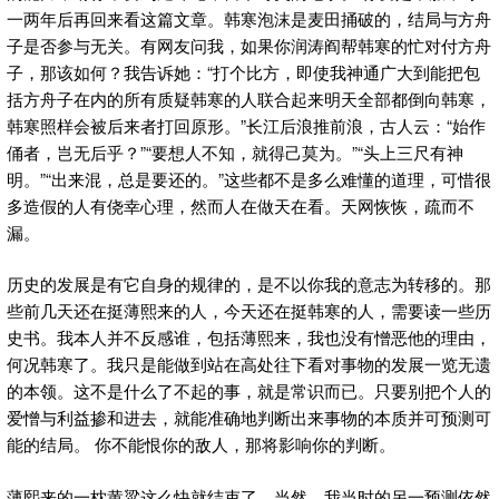
一两年后再回来看这篇文章。韩寒泡沫是麦田捅破的，结局与方舟
子是否参与无关。有网友问我，如果你润涛阎帮韩寒的忙对付方舟
子，那该如何？我告诉她：“打个比方，即使我神通广大到能把包
括方舟子在内的所有质疑韩寒的人联合起来明天全部都倒向韩寒，
韩寒照样会被后来者打回原形。”长江后浪推前浪，古人云：“始作
俑者，岂无后乎？”“要想人不知，就得己莫为。”“头上三尺有神
明。”“出来混，总是要还的。”这些都不是多么难懂的道理，可惜很
多造假的人有侥幸心理，然而人在做天在看。天网恢恢，疏而不
漏。
历史的发展是有它自身的规律的，是不以你我的意志为转移的。那
些前几天还在挺薄熙来的人，今天还在挺韩寒的人，需要读一些历
史书。我本人并不反感谁，包括薄熙来，我也没有憎恶他的理由，
何况韩寒了。我只是能做到站在高处往下看对事物的发展一览无遗
的本领。这不是什么了不起的事，就是常识而已。只要别把个人的
爱憎与利益掺和进去，就能准确地判断出来事物的本质并可预测可
能的结局。 你不能恨你的敌人，那将影响你的判断。
薄熙来的一枕黄粱这么快就结束了。当然，我当时的另一预测依然