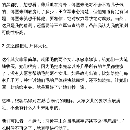
的黑都打。想想看，薄瓜瓜在海外，薄熙来绝对不会不给儿子钱
的。薄熙来到底贪污了多少，王立军未必清楚，但他知道肯定有问
题。薄熙来就想干掉他。要相信：绝对权力导致绝对腐败。当然，
这只是我的猜测，还需要等王立军审查结果，虽然我认为我的预测
可能性极高。
2. 怎么能把毛 尸体火化。
这个其实非常简单。就跟毛的两个女儿李敏李娜谈，给她们一大笔
钱收买。她们很穷，因为毛把李先念以外几乎所有的官员都整惨
了，没有人愿意帮助毛的两个女儿。如果政府出资，比如给她们每
家几千万，并告诉她们毛的尸体很快就腐烂，还不如烧掉。让她们
写一封信给中央。就是写好了让她们抄一遍。
这样，很容易得到左派毛 粉们的理解。人家女儿的要求应该满
足。不会有什么人出来闹事的。
我们可以看一个标志：习近平上台后毛新宇还谈不谈“毛思想”，什
么时候不再谈了，就表明快行动了。