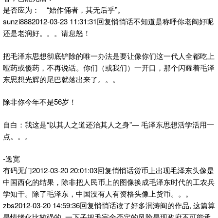
是否应为： “始作俑者，其无后乎”。
sunzi8882012-03-23 11:31:31回复悄悄话不知道是称呼你老阎好呢
还是老润好。。。请息怒！
把毛泽东思想彻底铲除的唯一办法是要让像你们这一代人全都吃上
哑药或傻药，不再说话。你们（或我们）一开口，那个闪耀着毛泽
东思想光辉的尾巴就落出来了。。。
除非你今年不是56岁！
自白：我这是“以其人之道还治其人之身”— 毛泽东思想活学活用一
点。。。
-逸宽
有码无门2012-03-20 20:01:03回复悄悄话货币上出现毛泽东头像是
中国西化的结果，除非把人民币上的图像换成毛泽东时代的工农兵
学知干。除了毛泽东，中国没有人有资格头像上货币。。。
zbs2012-03-20 14:59:36回复悄悄话读了好多润涛阎的作品, 这篇算
是情绪化比较强的. 一下子把毛完全否定的风险是现政府不可能承