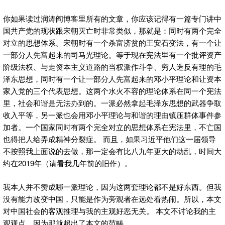
你如果读过润涛阎博客里所有的文章，你应该记得有一篇专门讲中
国共产党的现状跟宋朝灭亡时非常类似，那就是：同时有两个完全
对立的思想体系。宋朝时有一个杀富济贫的王安石变法，有一个让
一部分人先富起来的司马光理论。等于现在宪法里有一个批评资产
阶级法权、与走资本主义道路的当权派作斗争、穷人造反有理的毛
泽东思想，同时有一个让一部分人先富起来的邓小平理论和让资本
家入党的三个代表思想。这两个水火不容的理论体系在同一个宪法
里，社会和谐是无法办到的。一派必然拿起毛泽东思想的武器争取
收入平等，另一派也会用邓小平理论与和谐的理由镇压群体事件参
加者。一个国家同时有两个完全对立的思想体系在宪法里，不亡国
也得把人给弄成精神分裂症。 而且，如果习近平他们这一届领导
不按照我上面说的去做，那一定会有比八九年更大的动乱，时间大
约在2019年（请看我几年前的旧作）。
我本人并不赞成哪一派理论，因为这两套理论都不是好东西。但我
没有能力改变中国，只能是作为旁观者在远处看热闹。所以，本文
对中国社会的客观推理与我的主观好恶无关。 本文不讨论我的主
观观点，因为那就超出了本文的范畴。