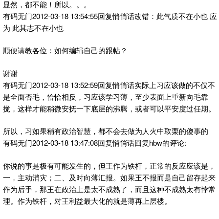
显然，都不能！所以。。。
有码无门2012-03-18 13:54:55回复悄悄话改错：此气质不在小也 应
为 此其志不在小也
顺便请教各位：如何编辑自己的跟帖？
谢谢
有码无门2012-03-18 13:52:59回复悄悄话实际上习应该做的不仅不
是全面否毛，恰恰相反，习应该学习薄，至少表面上重新向毛靠
拢，这样才能稍微安抚一下底层的沸腾，或者可以平安度过任期。
所以，习如果稍有政治智慧，都不会去做为人火中取栗的傻事的
有码无门2012-03-18 13:47:08回复悄悄话回复hbw的评论:
你说的事是极有可能发生的，但王作为铁杆，正常的反应应该是，
一，主动消灾；二、及时向薄汇报。如果王不报而是自己留存起来
作为后手，那王在政治上是太不成熟了，而且这种不成熟太有悖常
理。作为铁杆，对王利益最大化的就是薄再上层楼。