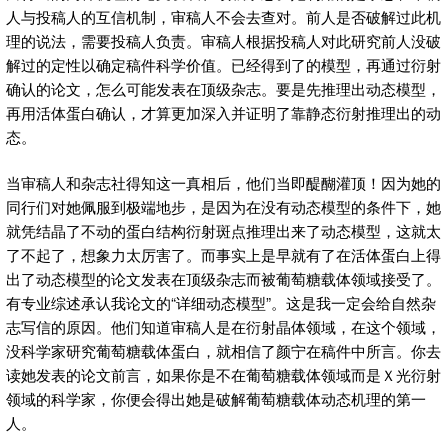
人与投稿人的互信机制，审稿人不会去查对。前人是否破解过此机
理的说法，需要投稿人负责。审稿人根据投稿人对此研究前人没破
解过的定性以确定稿件科学价值。已经得到了的模型，再通过衍射
确认的论文，怎么可能发表在顶级杂志。要是先推理出动态模型，
再用活体蛋白确认，才算更加深入并证明了靠静态衍射推理出的动
态。
当审稿人和杂志社得知这一真相后，他们当即醍醐灌顶！因为她的
同行们对她佩服到极端地步，是因为在没有动态模型的条件下，她
就凭结晶了不动的蛋白结构衍射斑点推理出来了动态模型，这就太
了不起了，想象力太厉害了。而事实上是早就有了在活体蛋白上得
出了动态模型的论文发表在顶级杂志而被葡萄糖载体领域接受了。
有专业综述承认我论文的“详细动态模型”。这是我一定会给自然杂
志写信的原因。他们知道审稿人是在衍射晶体领域，在这个领域，
没科学家研究葡萄糖载体蛋白，就相信了颜宁在稿件中所言。你去
读她发表的论文前言，如果你是不在葡萄糖载体领域而是Ｘ光衍射
领域的科学家，你便会得出她是破解葡萄糖载体动态机理的第一
人。