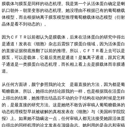
膜载体与膜泵是同样的动态机理。我是第一个从活体蛋白确定是喇
叭口朝外－朝里变形的动态机理。她没理由不根据已有的葡萄糖载
体模型，而去根据钠离子膜泵模型推理葡萄糖载体动态模型（衍射
晶体是看不到动态的）。
因为ＣＦＴＲ以前都认为是膜载体，后来在活体蛋白的研究中得出
是通道！发表在《细胞》杂志后震惊了膜蛋白领域，因为活体蛋白
的直接证据彻底推翻了以前的推理。所以，ＣＦＴＲ看上去可以是
膜泵，可以是载体，它最后竟然是通道！是氯离子通道，跟其它离
子通道是一类膜蛋白动态机理，而长相上看上去是膜载体而非膜通
道。
从任何方面讲，颜宁参照我的论文 是最直接的方法，因为都是葡
萄糖载体。所以，她得出的结论跟我的一样，也是根据我在活蛋白
上得出的结果，她推理出结晶后不动的分子结构在动的时候是怎样
的，是最直接的研究方法。这是她绝不敢告诉审稿人葡萄糖载体的
动态机理模型早就被破解的真相发表在《细胞》与《美国科学院院
报》上。如果她不隐瞒这一点，任何审稿人都无法接受她跟活体蛋
白得出的同样机理的论文发表在顶级杂志。她利用的是杂志和审稿