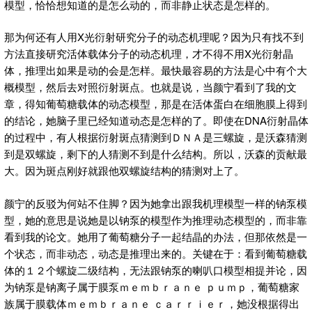
模型，恰恰想知道的是怎么动的，而非静止状态是怎样的。
那为何还有人用X光衍射研究分子的动态机理呢？因为只有找不到
方法直接研究活体载体分子的动态机理，才不得不用X光衍射晶
体，推理出如果是动的会是怎样。最快最容易的方法是心中有个大
概模型，然后去对照衍射斑点。也就是说，当颜宁看到了我的文
章，得知葡萄糖载体的动态模型，那是在活体蛋白在细胞膜上得到
的结论，她脑子里已经知道动态是怎样的了。即使在DNA衍射晶体
的过程中，有人根据衍射斑点猜测到ＤＮＡ是三螺旋，是沃森猜测
到是双螺旋，剩下的人猜测不到是什么结构。所以，沃森的贡献最
大。因为斑点刚好就跟他双螺旋结构的猜测对上了。
颜宁的反驳为何站不住脚？因为她拿出跟我机理模型一样的钠泵模
型，她的意思是说她是以钠泵的模型作为推理动态模型的，而非靠
看到我的论文。她用了葡萄糖分子一起结晶的办法，但那依然是一
个状态，而非动态，动态是推理出来的。关键在于：看到葡萄糖载
体的１２个螺旋二级结构，无法跟钠泵的喇叭口模型相提并论，因
为钠泵是钠离子属于膜泵ｍｅｍｂｒａｎｅ ｐｕｍｐ，葡萄糖家
族属于膜载体ｍｅｍｂｒａｎｅ ｃａｒｒｉｅｒ，她没根据得出