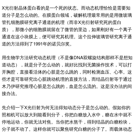
X光衍射晶体蛋白看的是一个死的状态。而动态机理恰恰是需要知
道分子是怎么动的。在膜蛋白领域，破解机理最常用的是用微玻璃
管扎细胞膜研究离子通道的机理（而非X光衍射研究死的蛋白
质），那微小的细胞膜就留在了微管的里边，如果刚好有一个离子
通道在这小块膜上，便可研究其机理。这个拉伸玻璃管研究离子通
道的方法得到了1991年的诺贝尔奖。
用生物学方法研究动态机理（不是像DNA双螺旋结构那样不是想知
道动态），就是分子怎么动的，就好比找到无菌操作技术，可以打
开胸腔，直接看活体的心脏是怎么跳的，同时检测血压、心率。这
些才是可靠研究出心脏跳动机理的直接方法，而结晶衍射等于通过
木乃伊研究推理心脏是怎么跳的，血是怎么流的。这是没办法的间
接办法。
先介绍一下X光衍射为何无法得知动态分子是怎么动的。假如你的
照相机可以放大到能看到分子，你把白糖放入水中，糖在水中就不
停地运动，你就无法对焦。当你把水熬干，得到结晶的白糖粉块，
分子就不动了。这样你就可以聚焦研究白糖的分子了。而载体动态