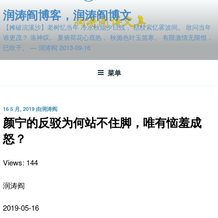
跳
润涛阎博客，润涛阎博文
至
【摊破浣溪沙】老树忆当年 冷水秋烟夕日残， 枯枝索忆雾波间。 敢问当年
内
谁更茂？ 洛神叹。 夏俯荷花心底热， 秋抛色叶玉笛寒。 有限激情无限恨，
容
已吹干。 — 润涛阎 2013-09-16
菜单
发
16 5 月, 2019
由
润涛阎
布
颜宁的反驳为何站不住脚，唯有恼羞成
于
怒？
Views: 144
润涛阎
2019-05-16