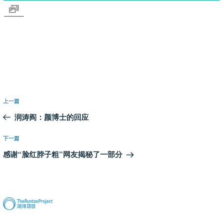
文
上
上一篇
章
一
润涛阎：颜博士的回应
导
篇
航
文
下
下一篇
章
一
感谢“脸红脖子粗”网友揭秘了一部分
篇
文
章