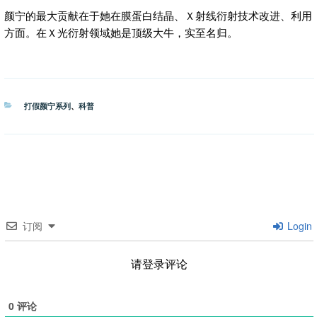
颜宁的最大贡献在于她在膜蛋白结晶、Ｘ射线衍射技术改进、利用
方面。在Ｘ光衍射领域她是顶级大牛，实至名归。
分
打假颜宁系列
、
科普
类
订阅
Login
请登录评论
0
评论