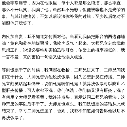
他会非常痛苦，因为在他眼里，每个人都是那么纯洁，那么率直，
那么不开玩笑。我骗了他，虽然我不光彩，但他被骗也不是光荣的
事。与其让他痛苦，不如以后设法弥补我的过错，至少以后绝对不
能跟他开玩笑了。
内疚加自责，我不知道如何面对他。当看到我俩把阳台的两边都铺
满了黄色和蓝色的饭票后，我唉声叹气了起来。大师兄立刻给我做
思想工作，说没必要特别害怕乙型肝炎，传染上的概率很低的。我
一言不发，真的害怕一句话又让他误入歧途。
等到饭票干了的时候，我俩都在收拾，二师兄进来了。二师兄问我
们在干什么，大师兄告诉他说洗饭票，因为乙型肝炎在传播。二师
兄立刻笑话起我俩来，说怕死鬼啊怕死鬼！就算洗饭票可以防止乙
型肝炎传播，可人家都不洗，你们俩洗，你们俩又没有肝炎，洗了
有何用？大师兄看着我，我连连点头，表示认同二师兄的看法，这
种荒唐的事以后不干了。大师兄也点头。我们洗饭票的笑话从此就
结束了。幸亏二师兄进屋了，否则，我都不知道如何告诉他以后不
再洗饭票了。