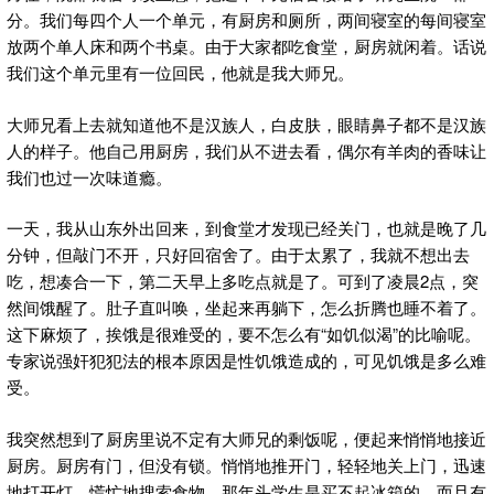
分。我们每四个人一个单元，有厨房和厕所，两间寝室的每间寝室
放两个单人床和两个书桌。由于大家都吃食堂，厨房就闲着。话说
我们这个单元里有一位回民，他就是我大师兄。
大师兄看上去就知道他不是汉族人，白皮肤，眼睛鼻子都不是汉族
人的样子。他自己用厨房，我们从不进去看，偶尔有羊肉的香味让
我们也过一次味道瘾。
一天，我从山东外出回来，到食堂才发现已经关门，也就是晚了几
分钟，但敲门不开，只好回宿舍了。由于太累了，我就不想出去
吃，想凑合一下，第二天早上多吃点就是了。可到了凌晨2点，突
然间饿醒了。肚子直叫唤，坐起来再躺下，怎么折腾也睡不着了。
这下麻烦了，挨饿是很难受的，要不怎么有“如饥似渴”的比喻呢。
专家说强奸犯犯法的根本原因是性饥饿造成的，可见饥饿是多么难
受。
我突然想到了厨房里说不定有大师兄的剩饭呢，便起来悄悄地接近
厨房。厨房有门，但没有锁。悄悄地推开门，轻轻地关上门，迅速
地打开灯，慌忙地搜索食物。那年头学生是买不起冰箱的，而且有