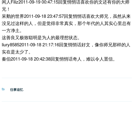
闲人Filiz2011-09-19 00:47:15回复悄悄话喜欢你的文还有你的大师
兄！
呆鹅的世界2011-09-18 23:47:57回复悄悄话喜欢大师兄，虽然从来
没见过这样的人，但是觉得非常真实，那个年代的人其实心里总有
一方净土。
这善良又极致聪明是为人的最理想状态。
liury85852011-09-18 21:17:16回复悄悄话好文，像你师兄那样的人
实在是太少了。
秦伯2011-09-18 20:42:38回复悄悄话奇人，难以令人置信。
分
往事追忆
类