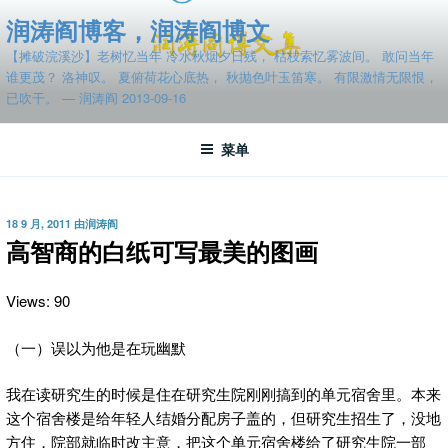
跳
润涛阎博客，润涛阎博文
至
【摊破浣溪沙】老树忆当年 冷水秋烟夕日残， 枯枝索忆雾波间。 敢问当年
内
谁更茂？ 洛神叹。 夏俯荷花心底热， 秋抛色叶玉笛寒。 有限激情无限恨，
容
已吹干。 — 润涛阎 2013-09-16
菜单
发
18 9 月, 2011
由
润涛阎
布
高智商的白纸可写最美的图画
于
Views: 90
（一）误以为他是在玩幽默
我在读研究生的时候是住在研究生院刚刚搞到的单元宿舍里。本来
这个宿舍楼是给年轻人结婚分配房子盖的，但研究生招生了，没地
方住，院部就临时改主意，把这个单元宿舍楼给了研究生院一部