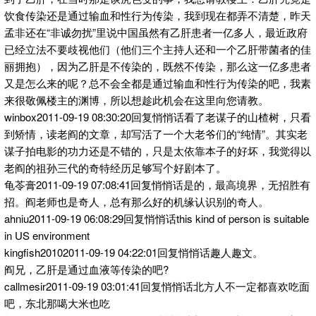
饮食传染还是通过输血和性行为传染，我到现在都弄不清楚，昨天
孟非还在“非诚勿扰”里说中国虽然有乙肝患者一亿多人，最近政府
已经立法不要歧视他们（他们三个主持人还和一个乙肝带菌者的佳
丽拥抱），因为乙肝是不传染的，既然不传染，那么这一亿多患者
又是怎么来的呢？总不会全都是通过输血和性行为传染的吧，我素
来很敬佩楼主的渊博，所以想趁此机会在这里向您请教。
winbox2011-09-19 08:30:20回复悄悄话看了老谋子的山楂树，只看
到矫情，读老阎的文章，却写活了一个大老爷们的“纯情”。其实老
谋子拍电影的功力还是不错的，只是太依靠本子的好坏，我觉得以
老阎的祖孙三代的奇特经历足够写个好剧本了。
龟苓膏2011-09-19 07:08:41回复悄悄话是的，最高境界，无招胜有
招。阎老师也是奇人，总有那么好的机缘认识别的奇人。
ahniu2011-09-19 06:08:29回复悄悄话this kind of person is suitable
in US environment
kingfish20102011-09-19 04:22:01回复悄悄话趣人趣文。
阎兄，乙肝是通过血液等传染的吧?
callmesir2011-09-19 03:01:41回复悄悄话北方人不一定都喜欢吃面
吧，东北那噶大米也吃