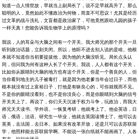
知道一点人情世故，早就当上副局长了，说不定早就高升了。那么
聪明的人，竟然如此不懂政治为何物，简直不可思议！尤其是经历
过文革的战斗洗礼，文盲都是政治家了，可他竟然跟幼儿园的孩子
一样天真！您能告诉我生物学上的原理吗？
我说，人的耳朵与大脑之间有一个开关。我大师兄的那个开关一旦
听到政治话题，立刻关闭。所以，他听不进去别人说的是啥。他根
本就不知道你当初要提拔他，因为他的大脑没听见。局长点头认
同，但问我为何有这种人长了个开关。我说，人人都有这个开关，
比如你从眼睛到大脑的地方也有这个开关，你是一个善良的人，但
当你看到地主的儿子被毒打，就是因为他老爹当年会过日子，而他
根本就没有过上富裕日子，打他是有昧良心的，可你就视而不见。
不是你的眼睛没看到，也不是你没良心，而是你眼睛到大脑的信号
开关关上了。再说了，你们天天沉迷于权力斗争，玩政治，而我大
师兄天天读书、学外语。一恢复考研，他就考上了。他会英语，日
语，俄语，法语。研究生一毕业，他就去英国读博士了。他可以去
英美，去法国，去日本。如果没有改革开放，还是只可以去苏联留
学，他照样能去苏联留学啊。不能说一张白纸就不能画画了。人各
有志，行行出状元。