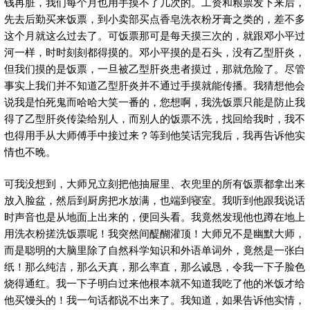
钱再脏，我们每个月也用手摸不了几次的。工资和粮票发下来后，
先去后勤买来饭票，到小卖部买点香皂洗衣粉牙膏之类的，差不多
这个月就这么过去了。可饭票那可是每天摸三次的，就跟邓小平过
河一样，时时刻刻都得摸的。邓小平摸的是石头，没有乙型肝炎，
但我们摸的是饭票，一旦被乙型肝炎患者摸过，那就危险了。尽管
事实上我们并不知道乙型肝炎并不通过手摸就能传播。我猜想他会
说我是怕死鬼而哈哈大笑一番的，您想啊，我洗饭票只能是防止我
得了乙型肝炎传染给别人，而别人的饭票不洗，找回给我时，我不
也得用手从大师傅手中接过来？等到他笑话完我后，我再告诉他实
情也不晚。
可我没想到，大师兄立刻把他抽屉里、衣兜里的所有饭票都拿出来
放入脸盆，然后到厨房把水放满，也端到寝室。我听到他跟我说话
时声音也是从地面上出来的，便回头看。我竟然发现他也蹲在地上
用洗衣粉搓洗饭票呢！我突然间醍醐灌顶！大师兄不是幽默大师，
而是聪明的大脑里除了自然科学知识和外语单词外，竟然是一张白
纸！那么纯洁，那么天真，那么率直，那么诚恳，令我一下子脸色
烧得通红。我一下子明白过来他根本就不知道我吃了他的米饭才给
他买馒头的！我一句话都说不出来了。我知道，如果告诉他实情，