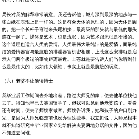
局长对我的解释非常满意。我还告诉他，城府深到最深的地步与一
张白纸在表现上是一样的。这是符合天体的原理的，因为天体是圆
的。把一个长杆子弯过来头尾相接，最高级的那头就与最低的那头
连在一起了。裸体是艺术，也是流氓，因为艺术跟流氓是衔接的。
这个道理也适合人类的爱情。人类最伟大最纯洁的是爱情，而最纯
洁的爱情器官与最肮脏的排泄器官机密相连，上苍这么安排就是启
示人们两个极端的事物距离最近。上苍就是要告诉人们当你听到什
么是最伟大的，比如伟大领袖，事实上就是最肮脏的玩意。
（六）老婆不让他读博士
我毕业后工作期间去外地出差，路过大师兄的家，便去他单位找他
去了。得知他早已去英国留学了，但我可以见到他老婆孩子。看看
还有时间，便去了师嫂家做客。师嫂告诉我，她和孩子的户口刚办
完，是因为大师兄临走前也没办理这些事。我立刻说，大师兄根本
就不知道研究生毕业国家立刻给解决夫妻两地分居的文件，因为他
不知道去问谁。