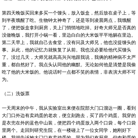
第四天晚饭买回来多买一个馒头，放入饭盒，然后放在桌子上，等
到半夜饿醒了吃。生物钟太神奇了，还是等到凌晨两点，我饿醒
了，便把饭盒拿到厨房，关上门悄悄地吃掉。好奇大师兄是否真的
没做晚饭，我打开小锅一看，里边白白的大米饭平平地躺在里边。
第二天早上，我就自己去食堂，没有问及大师兄，他也没提馒头的
事。从此，他的记忆力就恢复了从前。我也没必要给他代买馒头
了。没过几天，大师兄就高高兴兴地跟我说，我俩的精神病不太严
重，都自然好了。我点头认同他的幽默。无论如何他是清楚是我偷
吃了他的大米饭的。他说话时一点都不笑的表情，非表演大师不可
为。
（二）洗饭票
一天周末的中午，我从实验室出来便在院部大门口溜达一圈，看到
大门口外边有卖鸡蛋的老农，便立刻跑去，买了四个鸡蛋。我穿的
是衣兜在外的蓝色中山装，便把四个鸡蛋放入两个口袋，每个口袋
里两个。走回到研究生院，在一楼碰上了一位女同学，她刚好下
楼，我就告诉她大门口有卖鸡蛋的，因为我们有厨房，但肉和蛋的