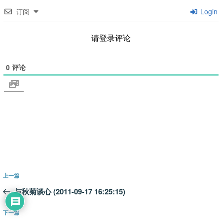
订阅
Login
请登录评论
0
评论
文
上
上一篇
章
一
与秋菊谈心 (2011-09-17 16:25:15)
导
篇
航
文
下
下一篇