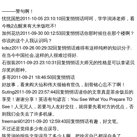
———警句啊！
忧忧国愁2011-10-05 23:10:10回复悄悄话呵呵，学学润涛老师，看
今晚2点醒来有大米饭吃不!
加州花坊2011-09-30 00:12:53回复悄悄话你那时候住在那个楼啊？
你说的这个人我认识吗？
kdsz2011-09-26 00:29:32回复悄悄话难得有这样纯粹的知识分子.
在当今中国社会,这样的人很难过得好.
石假装2011-09-23 23:10:31回复悄悄话大师兄的性格是可以拿诺贝
尔奖的那种。
多哥2011-09-21 18:46:50回复悄悄话
好故事，看来阎大仙和伟大领袖有世仇，刻骨铭心忘不了啊！
Suting2011-09-20 23:57:44回复悄悄话读你的文章真是茶余饭后的
享受！谢谢分享！英语有句谚言：You See What You Prepare TO
See！人无完人，若要与人友好交往，就得要先看对方的优点，否
则我们会失去了许多机缘。
freemanli012011-09-20 12:59:43回复悄悄话有趣，好文笔。
不过还是觉得多少有点误导。
陈景润的报告文学误导了多少人啊。把徐迟自己都误自杀了。