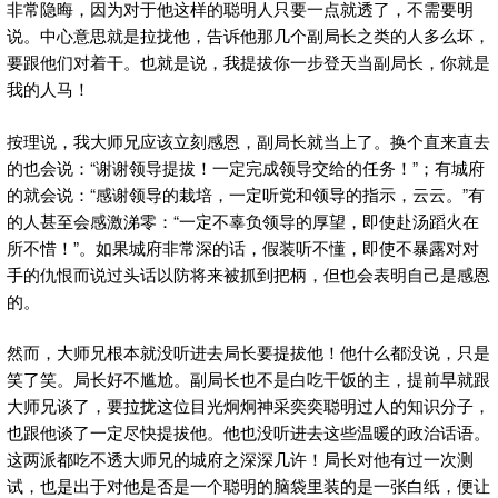
非常隐晦，因为对于他这样的聪明人只要一点就透了，不需要明
说。中心意思就是拉拢他，告诉他那几个副局长之类的人多么坏，
要跟他们对着干。也就是说，我提拔你一步登天当副局长，你就是
我的人马！
按理说，我大师兄应该立刻感恩，副局长就当上了。换个直来直去
的也会说：“谢谢领导提拔！一定完成领导交给的任务！”；有城府
的就会说：“感谢领导的栽培，一定听党和领导的指示，云云。”有
的人甚至会感激涕零：“一定不辜负领导的厚望，即使赴汤蹈火在
所不惜！”。如果城府非常深的话，假装听不懂，即使不暴露对对
手的仇恨而说过头话以防将来被抓到把柄，但也会表明自己是感恩
的。
然而，大师兄根本就没听进去局长要提拔他！他什么都没说，只是
笑了笑。局长好不尴尬。副局长也不是白吃干饭的主，提前早就跟
大师兄谈了，要拉拢这位目光炯炯神采奕奕聪明过人的知识分子，
也跟他谈了一定尽快提拔他。他也没听进去这些温暖的政治话语。
这两派都吃不透大师兄的城府之深深几许！局长对他有过一次测
试，也是出于对他是否是一个聪明的脑袋里装的是一张白纸，便让