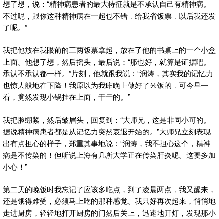
想了想，说：“精神病患者的最大特征就是不承认自己有精神病。
不过呢，跟你这种精神病在一起也不错，给我省饭票，以后我还发
了呢。”
我把他放在我眼前的三两饭票拿起，放在了他的书桌上的一个小盒
上面。他想了想，然后摇头，最后说：“那也好，就算是证据吧。
承认不承认都一样。”片刻，他就跟我说：“润涛，其实我的记忆力
也惊人般地在下降！我原以为我昨晚上做好了米饭的，可今早一
看，竟然发现小锅挂在上面，干干的。”
我把脸绷紧，然后皱眉头，回复到：“大师兄，这是非同小可的。
据说精神病患者都是从记忆力突然衰退开始的。”大师兄立刻表现
出有点担心的样子，郑重其事地说：“润涛，我不担心这个，精神
病是不传染的！但听说上海有几所大学正在传染肝炎呢。这要多加
小心！”
第二天的晚饭时我忘记了应该多吃点，到了凌晨两点，我又醒来，
还是饿得难受，必须马上吃的那种感觉。我只好再次起来，悄悄地
走进厨房，轻轻地打开厨房的门然后关上，迅速地开灯，发现那小