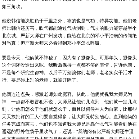
如三角功。
他说韩信能决胜负于千里之外，靠的也是气功，特异功能。他们老
师比韩信还厉害，吹气都能通过气功测到，气功的眼力能穿越半个
北京城。严新大师在广州发功，能给在北京的邓小平治病的传闻绝
对当真！但严新大师未必看得到邓小平怎么呼吸。
要是今天，他俩就不神秘了，因为有了摄像头。可那年头，摄像头
这个词还没造出来呢。我听后保持一点都不笑的表情，告诉他俩，
不是每个研究生都神。以后千万别骗你们老师，老老实实干活才
行。要是碰上别的老师，就被开除了。
他俩连连点头，感激老师如此宽容。从此，他俩就视我大师兄为
神，一点都不敢冒犯不说，大师兄让他们几点到，他们就一定几点
到，让他们怎么干他们就怎么干，而且以伺候神人为自豪，比那些
天天挨批评的工人们要自觉得多，让大师兄特别省心。直到他俩的
任务完成而离去，他们也不知道我大师兄是靠什么气功能看到他在
遥远的野外往袋子里吹气了，还说：“我纳闷有比严新大师还牛逼
的本事干嘛不去挣大钱而是深更半夜地在野外趴着，每月挣那么几