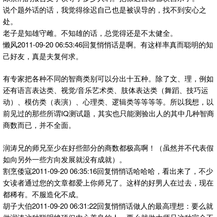
说个题外话的话，我觉得徐迟自己也是被误导的，找不到安心之
处。
老子是知雄守雌。不知雄的话，总觉得还是不太健全。
懒风2011-09-20 06:53:46回复悄悄话是啊。有这样率真而聪明的知
己好友，真是夫复何求。
有专家把各种不同的智商类别可以分出十五种。除了文、理，例如
还有语言表达类、视觉/音乐艺术类、肢体表达类（舞蹈、技巧运
动）、模仿类（表演）、心理类、逻辑类等等等等。所以我想，以
前见过的那些所谓IQ测试题，其实也只能测验出人的其中几种智商
商数而已，并不全面。
润涛兄的师兄至少在好些部分的商数都极高啊！（虽然并不代表假
如向另外一些方向发展就没有成就）。
割烹倭寇2011-09-20 06:35:16回复悄悄话哈哈哈，看出来了，不少
女读者通过您的文章都爱上你师兄了。这样的好男人在过去，现在
都稀有。不服造化不成。
胡子大伯2011-09-20 06:31:22回复悄悄话做人的最高理想：要么就