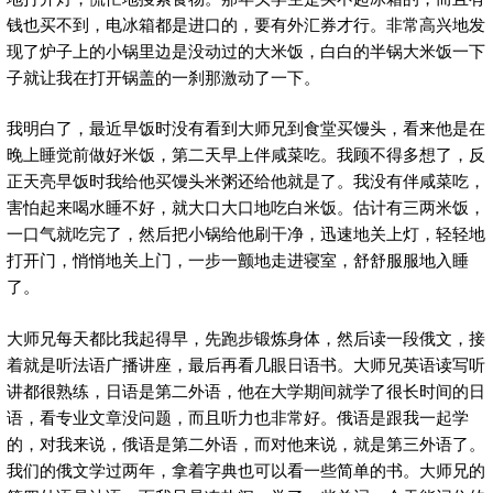
钱也买不到，电冰箱都是进口的，要有外汇券才行。非常高兴地发
现了炉子上的小锅里边是没动过的大米饭，白白的半锅大米饭一下
子就让我在打开锅盖的一刹那激动了一下。
我明白了，最近早饭时没有看到大师兄到食堂买馒头，看来他是在
晚上睡觉前做好米饭，第二天早上伴咸菜吃。我顾不得多想了，反
正天亮早饭时我给他买馒头米粥还给他就是了。我没有伴咸菜吃，
害怕起来喝水睡不好，就大口大口地吃白米饭。估计有三两米饭，
一口气就吃完了，然后把小锅给他刷干净，迅速地关上灯，轻轻地
打开门，悄悄地关上门，一步一颤地走进寝室，舒舒服服地入睡
了。
大师兄每天都比我起得早，先跑步锻炼身体，然后读一段俄文，接
着就是听法语广播讲座，最后再看几眼日语书。大师兄英语读写听
讲都很熟练，日语是第二外语，他在大学期间就学了很长时间的日
语，看专业文章没问题，而且听力也非常好。俄语是跟我一起学
的，对我来说，俄语是第二外语，而对他来说，就是第三外语了。
我们的俄文学过两年，拿着字典也可以看一些简单的书。大师兄的