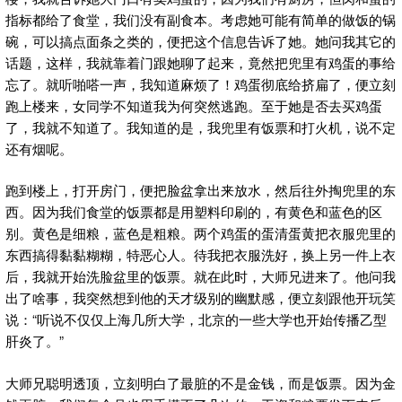
指标都给了食堂，我们没有副食本。考虑她可能有简单的做饭的锅
碗，可以搞点面条之类的，便把这个信息告诉了她。她问我其它的
话题，这样，我就靠着门跟她聊了起来，竟然把兜里有鸡蛋的事给
忘了。就听啪嗒一声，我知道麻烦了！鸡蛋彻底给挤扁了，便立刻
跑上楼来，女同学不知道我为何突然逃跑。至于她是否去买鸡蛋
了，我就不知道了。我知道的是，我兜里有饭票和打火机，说不定
还有烟呢。
跑到楼上，打开房门，便把脸盆拿出来放水，然后往外掏兜里的东
西。因为我们食堂的饭票都是用塑料印刷的，有黄色和蓝色的区
别。黄色是细粮，蓝色是粗粮。两个鸡蛋的蛋清蛋黄把衣服兜里的
东西搞得黏黏糊糊，特恶心人。待我把衣服洗好，换上另一件上衣
后，我就开始洗脸盆里的饭票。就在此时，大师兄进来了。他问我
出了啥事，我突然想到他的天才级别的幽默感，便立刻跟他开玩笑
说：“听说不仅仅上海几所大学，北京的一些大学也开始传播乙型
肝炎了。”
大师兄聪明透顶，立刻明白了最脏的不是金钱，而是饭票。因为金