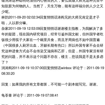
做润涛这种聪明绝顶但内心善良的人，要么就做大师兄这种完全不
知肮脏为何物的人。当然了，天生万物，能有这样福分的人少之又
少呢。
林韵2011-09-20 02:02:34回复悄悄话涛阎兄的大师兄肯定是才子
啦，人以群分嘛。
杂家2011-09-19 12:53:09回复悄悄话谢谢楼主指教，为我解决了多
年的疑团，现在国内研究项目，经常引鉴外国文献，但外国学者吃
饭很少用筷子大家在一个碗里共食，而且牙周病也不如中国普遍
（中国很多人刷牙出血，牙龈长期有伤口）所以外国专家不会去研
究这种进食方式会不会传染艾滋病和乙肝，但是，外国专家没有研
究的问题，并不表示这个问题不存在，楼主，您说我是不是太多虑
了？
润涛阎2011-09-19 10:37:00回复悄悄话winbox 评论于：2011-09-19
08:30:20
回复：如果我的所有文章都算，不可能一个剧本能写完。谢谢。
龟苓膏 评论于：2011-09-19 07:08:41