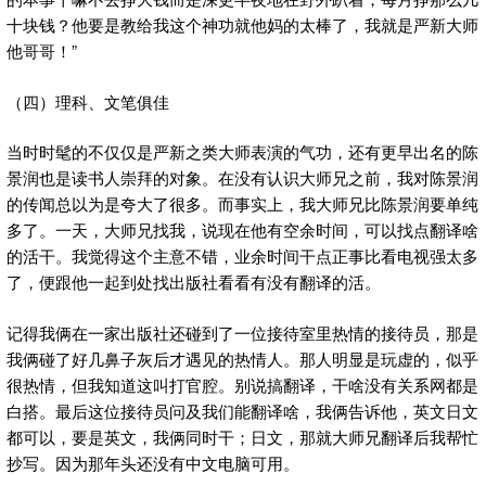
十块钱？他要是教给我这个神功就他妈的太棒了，我就是严新大师
他哥哥！”
（四）理科、文笔俱佳
当时时髦的不仅仅是严新之类大师表演的气功，还有更早出名的陈
景润也是读书人崇拜的对象。在没有认识大师兄之前，我对陈景润
的传闻总以为是夸大了很多。而事实上，我大师兄比陈景润要单纯
多了。一天，大师兄找我，说现在他有空余时间，可以找点翻译啥
的活干。我觉得这个主意不错，业余时间干点正事比看电视强太多
了，便跟他一起到处找出版社看看有没有翻译的活。
记得我俩在一家出版社还碰到了一位接待室里热情的接待员，那是
我俩碰了好几鼻子灰后才遇见的热情人。那人明显是玩虚的，似乎
很热情，但我知道这叫打官腔。别说搞翻译，干啥没有关系网都是
白搭。最后这位接待员问及我们能翻译啥，我俩告诉他，英文日文
都可以，要是英文，我俩同时干；日文，那就大师兄翻译后我帮忙
抄写。因为那年头还没有中文电脑可用。