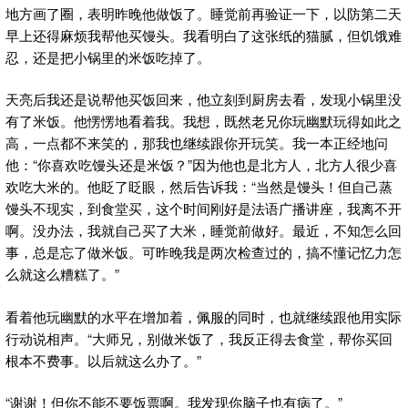
地方画了圈，表明昨晚他做饭了。睡觉前再验证一下，以防第二天
早上还得麻烦我帮他买馒头。我看明白了这张纸的猫腻，但饥饿难
忍，还是把小锅里的米饭吃掉了。
天亮后我还是说帮他买饭回来，他立刻到厨房去看，发现小锅里没
有了米饭。他愣愣地看着我。我想，既然老兄你玩幽默玩得如此之
高，一点都不来笑的，那我也继续跟你开玩笑。我一本正经地问
他：“你喜欢吃馒头还是米饭？”因为他也是北方人，北方人很少喜
欢吃大米的。他眨了眨眼，然后告诉我：“当然是馒头！但自己蒸
馒头不现实，到食堂买，这个时间刚好是法语广播讲座，我离不开
啊。没办法，我就自己买了大米，睡觉前做好。最近，不知怎么回
事，总是忘了做米饭。可昨晚我是两次检查过的，搞不懂记忆力怎
么就这么糟糕了。”
看着他玩幽默的水平在增加着，佩服的同时，也就继续跟他用实际
行动说相声。“大师兄，别做米饭了，我反正得去食堂，帮你买回
根本不费事。以后就这么办了。”
“谢谢！但你不能不要饭票啊。我发现你脑子也有病了。”