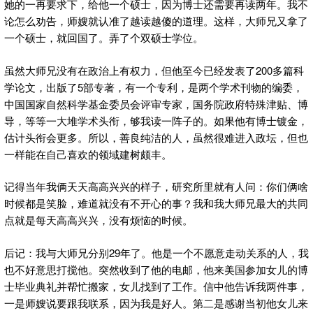
她的一再要求下，给他一个硕士，因为博士还需要再读两年。我不
论怎么劝告，师嫂就认准了越读越傻的道理。这样，大师兄又拿了
一个硕士，就回国了。弄了个双硕士学位。
虽然大师兄没有在政治上有权力，但他至今已经发表了200多篇科
学论文，出版了5部专著，有一个专利，是两个学术刊物的编委，
中国国家自然科学基金委员会评审专家，国务院政府特殊津贴、博
导，等等一大堆学术头衔，够我读一阵子的。如果他有博士镀金，
估计头衔会更多。所以，善良纯洁的人，虽然很难进入政坛，但也
一样能在自己喜欢的领域建树颇丰。
记得当年我俩天天高高兴兴的样子，研究所里就有人问：你们俩啥
时候都是笑脸，难道就没有不开心的事？我和我大师兄最大的共同
点就是每天高高兴兴，没有烦恼的时候。
后记：我与大师兄分别29年了。他是一个不愿意走动关系的人，我
也不好意思打搅他。突然收到了他的电邮，他来美国参加女儿的博
士毕业典礼并帮忙搬家，女儿找到了工作。信中他告诉我两件事，
一是师嫂说要跟我联系，因为我是好人。第二是感谢当初他女儿来