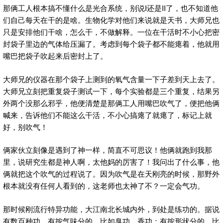
那俩工人根本搞不懂什么是光合系统，别说I还是II了，也不知道他
们自己每天在干的是啥。生物化学对他们来说就是天书，大师兄也
只是安排他们干啥，怎么干，不做解释。一位在干活时不小心把密
封袋子里边的气体给压漏了。考虑到每个袋子都不能瘪着，他就用
嘴巴把袋子吹起来后密封上了。
大师兄的仪器在那个袋子上测到的氧气含量一下子差到天上去了。
大师兄立刻把重复袋子测试一下，每个实验都是三个重复，结果另
外两个没那么邪乎，他便清楚是那俩工人用嘴巴吹气了，便把他俩
喊来，告诉他们不能这么干活，不小心搞瘪了就瘪了，标记上就
好，别吹气！
俩家伙立刻像是遇到了神一样，简直不可思议！他俩就跑到我那
里，说研究生都是神人啊，太他妈的厉害了！我问出了什么事，他
俩就把这个吹气的过程说了。因为吹气是在天刚亮的时候，那野外
根本就没有任何人看到的，这老师也太神了不？一定会气功。
那时候刚流行特异功能，大江南北长城内外，到处是练功的。据说
有数百种功。有按气味分的，比如臭功、香功；有按形状分的，比