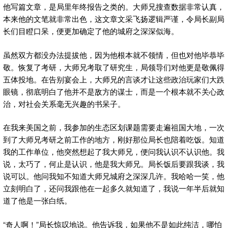
他写篇文章，是局里年终报告之类的。大师兄搜查数据非常认真，
本来他的文笔就非常出色，这文章文采飞扬逻辑严谨，令局长副局
长们目瞪口呆，便更加确定了他的城府之深深似海。
虽然双方都没办法提拔他，因为他根本就不领情，但也对他毕恭毕
敬。恢复了考研，大师兄考取了研究生，局领导们对他更是敬佩得
五体投地。在告别宴会上，大师兄的言谈才让这些政治玩家们大跌
眼镜，彻底明白了他并不是敌方的谋士，而是一个根本就不关心政
治，对社会关系毫无兴趣的书呆子。
在我来美国之前，我参加的生态区划课题需要走遍祖国大地，一次
到了大师兄考研之前工作的地方，刚好那位局长也陪着吃饭。知道
我的工作单位，他突然想起了我大师兄，便问我认识不认识他。我
说，太巧了，何止是认识，他是我大师兄。局长饭后要跟我谈，我
说可以。他问我知不知道大师兄城府之深深几许。我哈哈一笑，他
立刻明白了，还问我跟他在一起多久就知道了，我说一年半后就知
道了他是一张白纸。
“奇人啊！”局长惊叹地说。他告诉我，如果他不是如此纯洁，哪怕