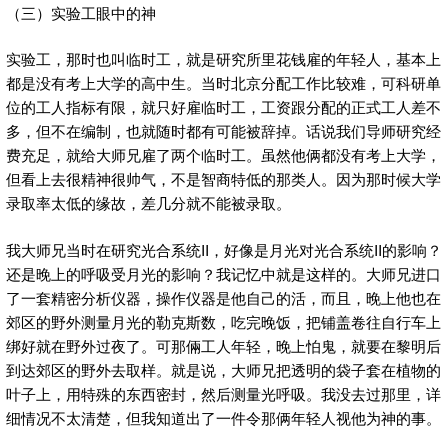
（三）实验工眼中的神
实验工，那时也叫临时工，就是研究所里花钱雇的年轻人，基本上
都是没有考上大学的高中生。当时北京分配工作比较难，可科研单
位的工人指标有限，就只好雇临时工，工资跟分配的正式工人差不
多，但不在编制，也就随时都有可能被辞掉。话说我们导师研究经
费充足，就给大师兄雇了两个临时工。虽然他俩都没有考上大学，
但看上去很精神很帅气，不是智商特低的那类人。因为那时候大学
录取率太低的缘故，差几分就不能被录取。
我大师兄当时在研究光合系统II，好像是月光对光合系统II的影响？
还是晚上的呼吸受月光的影响？我记忆中就是这样的。大师兄进口
了一套精密分析仪器，操作仪器是他自己的活，而且，晚上他也在
郊区的野外测量月光的勒克斯数，吃完晚饭，把铺盖卷往自行车上
绑好就在野外过夜了。可那倆工人年轻，晚上怕鬼，就要在黎明后
到达郊区的野外去取样。就是说，大师兄把透明的袋子套在植物的
叶子上，用特殊的东西密封，然后测量光呼吸。我没去过那里，详
细情况不太清楚，但我知道出了一件令那俩年轻人视他为神的事。