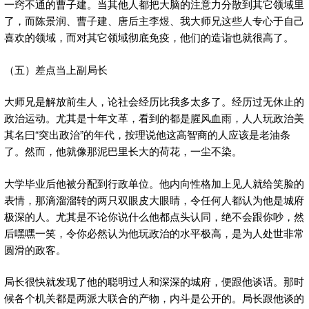
一窍不通的曹子建。当其他人都把大脑的注意力分散到其它领域里
了，而陈景润、曹子建、唐后主李煜、我大师兄这些人专心于自己
喜欢的领域，而对其它领域彻底免疫，他们的造诣也就很高了。
（五）差点当上副局长
大师兄是解放前生人，论社会经历比我多太多了。经历过无休止的
政治运动。尤其是十年文革，看到的都是腥风血雨，人人玩政治美
其名曰“突出政治”的年代，按理说他这高智商的人应该是老油条
了。然而，他就像那泥巴里长大的荷花，一尘不染。
大学毕业后他被分配到行政单位。他内向性格加上见人就给笑脸的
表情，那滴溜溜转的两只双眼皮大眼睛，令任何人都认为他是城府
极深的人。尤其是不论你说什么他都点头认同，绝不会跟你吵，然
后嘿嘿一笑，令你必然认为他玩政治的水平极高，是为人处世非常
圆滑的政客。
局长很快就发现了他的聪明过人和深深的城府，便跟他谈话。那时
候各个机关都是两派大联合的产物，内斗是公开的。局长跟他谈的