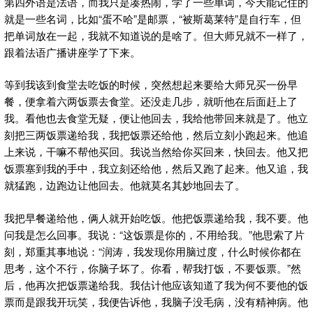
第四外语是法语，而我只是凑热闹，学了一些单词，今天能记住的
就是一些名词，比如“蛋不哈”是邮票，“被斯葛莱特”是自行车，但
把单词放在一起，我就不知道说的是啥了。但大师兄就不一样了，
跟着法语广播讲座学了下来。
等到我该到食堂去吃饭的时候，突然想起来要给大师兄买一份早
餐，便拿着六两饭票去食堂。还没走几步，就听他在后面赶上了
我。看他也去食堂无疑，便让他回去，我给他带回来就是了。他立
刻把三两饭票递给我，我把饭票还给他，然后立刻小跑起来。他追
上来说，干嘛不帮他买回。我说当然给你买回来，快回去。他又把
饭票塞到我的手中，我立刻还给他，然后又跑了起来。他又追，我
就猛跑，边跑边让他回去。他就莫名其妙地回去了。
我把早餐递给他，俩人就开始吃饭。他把饭票递给我，我不要。他
问我是怎么回事。我说：“这饭票是你的，不用给我。”他思索了片
刻，郑重其事地说：“润涛，我发现你用脑过度，什么时候你都在
思考，这个不行，你脑子坏了。你看，帮我打饭，不要饭票。”然
后，他再次把饭票递给我。我估计他应该知道了我为何不要他的饭
票而是跟我开玩笑，我便告诉他，我脑子没毛病，没有精神病。他