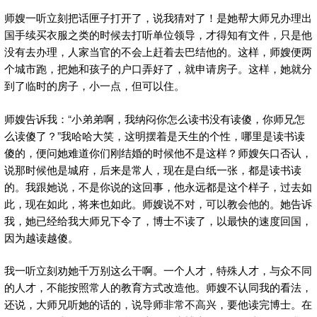
师嫂一听立刻把话匣子打开了，说我猜对了！是她帮大师兄办理出
国手续买衣服之类的时候去打听单位领导，才得知有文件，只是他
没有去办理，人家当官的不会上赶着去巴结他的。这样，师嫂便两
个城市跑，把她和孩子的户口弄好了，就申请房子。这样，她就分
到了临时的房子，小一点，但可以住。
师嫂告诉我：“小弟弟啊，我纳闷你怎么读书没有读傻，你师兄怎
么读傻了？”我哈哈大笑，这明摆着是天生的个性，哪里是读书读
傻的，便问她难道你们刚结婚的时候他不是这样？师嫂矢口否认，
说那时候他是城府，后来是常人，现在是白纸一张，都是读书读
的。我跟她说，不是你说的这回事，他永远都是这个样子，过去如
此，现在如此，将来也如此。师嫂说不对，可以教会他的。她告诉
我，她已经给我大师兄下令了，博士不读了，以最快的速度回国，
因为越读越傻。
我一听立刻劝她千万别这么干啊。一个人才，特殊人才，与众不同
的人才，不能按照常人的教育方式改造他。师嫂不认同我的看法，
还说，大师兄听她的话的，说导师非常不高兴，要他读完博士。在