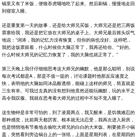
锅里又有了米饭，便狼吞虎咽地吃了起来。然后刷锅，慢慢地走回
到寝室入睡。
还是重复第一天的故事，还是给大师兄买饭，大师兄还是把三两饭
票塞给我，我还是把它放在大师兄的桌子上。大师兄最后摇头叹气
地说：“润涛，我的记忆力没有恢复，但你的病也没好。这样吧，
我把这饭票留着，什么时候你大脑正常了，我再还给你。”“好的。
什么时候大师兄的记忆力恢复了，我的大脑也就正常了。”
第三天晚上我仔仔细细思考这大师兄的幽默，他是那么聪明，别说
每次考试都是A，那是不值一提的，讨论课题时他那反应速度之
快，表明他的大脑如同冰晶般透彻，能碰上这样的师兄，简直就是
三生有幸。可我过去真的没有想到他竟然还能玩幽默，玩的水平之
高令我叹服。我就在思考着大师兄的过程中不知不觉入睡了。
这生物钟是非常可怕的，到了凌晨两点，我又醒来，是饥饿难忍的
那种感觉，比前两天都厉害。根本就无法忍受，我再次进入厨房，
也是悄悄地有节奏地去偷吃大师兄的白白的大米饭。刚要掀开小锅
盖，突然看到旁边锅台上的一张纸，上面是星期列表，在星期四的