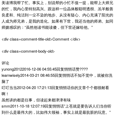
美读博我帮了忙。事实上，别说帮的小忙不值一提，能帮上大师兄
的忙，我内心里特别高兴。跟这样一位晶体般聪明透彻、羔羊般善
良柔和、纯洁到一尘不染的地步、从没有疑心、内心充满了阳光的
人成为师兄弟，是我的造化。如果有下世，我还当他的师弟。如同
师嫂感叹的：“虽然他读书能读傻，但下世还嫁给他。”
<div class=comment-title-old>Comment </div>
<div class=comment-body-old>
评论
yunong20122016-12-06 04:55:45回复悄悄话赞????
learnwisely2014-03-21 08:46:55回复悄悄话不知不觉中，就被你洗
脑了
叮叮当当2012-04-20 17:21:13回复悄悄话你的文章个个都很耐看
啊！
虽然讲的都是往事，但读起来都津津有味
smm2011-10-18 12:07:19回复悄悄话”上苍就是要告诉人们当你听
到什么是最伟大的，比如伟大领袖，事实上就是最肮脏的玩意。”