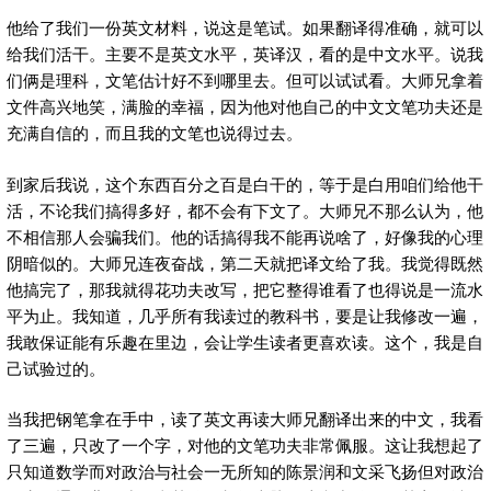
他给了我们一份英文材料，说这是笔试。如果翻译得准确，就可以
给我们活干。主要不是英文水平，英译汉，看的是中文水平。说我
们俩是理科，文笔估计好不到哪里去。但可以试试看。大师兄拿着
文件高兴地笑，满脸的幸福，因为他对他自己的中文文笔功夫还是
充满自信的，而且我的文笔也说得过去。
到家后我说，这个东西百分之百是白干的，等于是白用咱们给他干
活，不论我们搞得多好，都不会有下文了。大师兄不那么认为，他
不相信那人会骗我们。他的话搞得我不能再说啥了，好像我的心理
阴暗似的。大师兄连夜奋战，第二天就把译文给了我。我觉得既然
他搞完了，那我就得花功夫改写，把它整得谁看了也得说是一流水
平为止。我知道，几乎所有我读过的教科书，要是让我修改一遍，
我敢保证能有乐趣在里边，会让学生读者更喜欢读。这个，我是自
己试验过的。
当我把钢笔拿在手中，读了英文再读大师兄翻译出来的中文，我看
了三遍，只改了一个字，对他的文笔功夫非常佩服。这让我想起了
只知道数学而对政治与社会一无所知的陈景润和文采飞扬但对政治