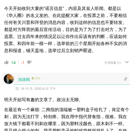
今天开始收到大量的“谣言信息”，内容及其耸人听闻。都是以
《华人圈》的名义发的。在此提醒大家，在投票之前，不要相信
任何有关川普和拜登的消息内容，收到这样的信息也不要转发。
都是对方阵营的最后宣传活动，目的是为了为了打击对方，为了
选票。过去四年来的情况足以让你作出应该有的判断，应该如何
投票。和四年前一模一样，选举前的三个星期开始各种不实的消
息和报道，铺天盖地，选举过后立刻销声匿迹。
14
-1
打开回复
(1)
润涛阎
离线
16 10 月, 2020 8:12 下午
明天开始写有趣的文章了。政治太无聊。
在最近有一个麻烦: 二拇指的顶端被一塑料盒子给扎了，肯定有个
刺，因为无法打字，特别疼。我在用中指代替食指，很难。我在
放大镜下都看不到刺在哪里，因为塑料没颜色，跟木刺不一样。
而且很小很小的刺。我盖塑料盖子的时候突然间就扎上了，在放