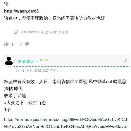
论
http://waen.ca/c3
语速中，即便不理政治，权当练习英语听力教材也好
Last edited 5 年 之前 by 万瓦厚
1
-7
医者观天下
离线
18 10 月, 2020 1:27 下午
板蓝根有没有效，人日、南山该信谁？
原创
风中劲草onf
暗黑忍
法帖
昨天
收录于话题
#大殳之下，众生百态
1个
https://mmbiz.qpic.cn/mmbiz_jpg/06EvdrFQQaic9tAcGzLvjKfCJ
Re1cvu2iboAVNonBstOTaiab1e4GGIeoAL9jBibYvpicEPw63avm