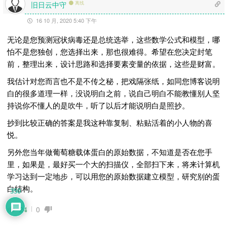
旧日云中守
离线
16 10 月, 2020 5:40 下午
无论是您预测冠状病毒还是总统选举，这些数学公式和模型，哪
怕不是您独创，您选择出来，那也很难得。希望在您决定封笔
前，整理出来，设计思路和选择要素变量的依据，这些是财富。
我估计对您而言也不是不传之秘，把戏隔张纸，如同您博客说明
白的很多道理一样，没说明白之前，说自己明白不能教懂别人坚
持说你不懂人的是吹牛，听了以后才能说明白是照抄。
抄到比较正确的答案是我这种靠复制、粘贴活着的小人物的喜
悦。
另外您当年做葡萄糖载体蛋白的原始数据，不知道是否在您手
里，如果是，最好买一个大的扫描仪，全部扫下来，将来计算机
学习达到一定地步，可以用您的原始数据建立模型，研究别的蛋
白结构。
350
24
0