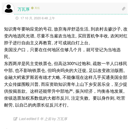
万瓦厚
离线
17 10 月, 2020 6:48 上午
知识青年要响应党的号召, 放弃海岸舒适生活, 到农村去掺沙子, 改
变内地选民光谱, 尽量不当雇农当地主, 买田置机争丰收, 农闲对红
脖子进行自由主义再教育, 才可成就白灯上台。
美国没户口，只要在任何地区住够几个月，就可登记为当地选
民。
东西两岸是民主党铁票仓, 但高达300%过饱和, 疏散一半人口移民
中部, 也不影响铁票仓, 但呜央呜央的大迁徙, 足以改变政治版图。
金融大鳄索罗斯若有雄才大略, 不能像现在这样几乎买通美国全部
大众传媒围殴川普, 而应资助知识青年上山下乡安居乐业，至少提
供按揭首款。这样还能带升中部地产, 振兴经济，均衡各地发展。
坐镇选票加权系数低的大都市反川, 注定失败。要以身作则, 吃苦
耐劳, 以自己的肉票长征反川才行。
Last edited 5 年 之前 by 万瓦厚