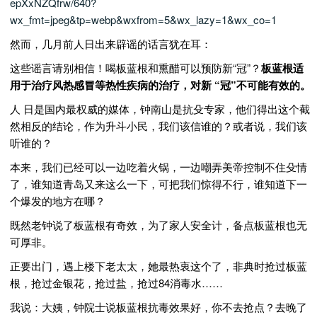
epXxNZQfrw/640?
wx_fmt=jpeg&tp=webp&wxfrom=5&wx_lazy=1&wx_co=1
然而，几月前人日出来辟谣的话言犹在耳：
这些谣言请别相信！喝板蓝根和熏醋可以预防新“冠”？
板蓝根适
用于治疗风热感冒等热性疾病的治疗，对新 “冠”不可能有效的。
人 日是国内最权威的媒体，钟南山是抗殳专家，他们得出这个截
然相反的结论，作为升斗小民，我们该信谁的？或者说，我们该
听谁的？
本来，我们已经可以一边吃着火锅，一边嘲弄美帝控制不住殳情
了，谁知道青岛又来这么一下，可把我们惊得不行，谁知道下一
个爆发的地方在哪？
既然老钟说了板蓝根有奇效，为了家人安全计，备点板蓝根也无
可厚非。
正要出门，遇上楼下老太太，她最热衷这个了，非典时抢过板蓝
根，抢过金银花，抢过盐，抢过84消毒水……
我说：大姨，钟院士说板蓝根抗毒效果好，你不去抢点？去晚了