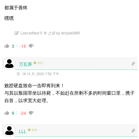
都属于善终
嘿嘿
Last edited 5 年 之前 by teriyaki989
3
-16
万瓦厚
离线
18 10 月, 2020 7:52 下午
败蹬硬盘致命一击即将到来！
与其以叛国罪坐以待毙，不如赶在所剩不多的时间窗口里，携子
自首，以求宽大处理。
9
-24
离线
LLL