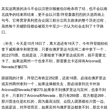
其实这两派的决斗不会以汉密尔顿被伯尔枪杀而了结，也不会以南
北战争的结束而结束，更不会以川普/拜登轰轰烈烈的大选而画上
句号。它将贯穿美利坚合众国三权分立民主政体的整个历史过程，
虽然每个关键阶段都会被双方中至少一方认为社会走到了十字路
口。
（补充：今天是10月18日了，离大选还有16天了。今年拜登能轻松
拿下威斯康辛和密芝根，只要在佛罗里达与宾州二者中拿下一个，
就过270票。也就是说，只要能拿下佛罗里达或宾州，就不需要北
卡了。如果这两州一个也拿不到，那需要北卡还得有Arizona或
Nevada才够270.
跟据我的计算，拜登已有铁定252票，还差18票。必须在佛罗里达
或宾州两州拿到一个，如果这俩都失去，那必须拿到北卡外加
Arizona或Nevada才够270.如果拿不到佛罗里达与宾州，也拿不到
北卡，只拿到了Arizona和Nevada，那只有269票，双方都是269，
那川普连任是杠杠的，因为最高法院、众院人团票都在川普一边。
也就是说，对拜登而言，如果宾州与佛罗里达都拿不到，那北卡就