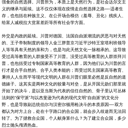
强食的自然选择。川普所为，本质上是天然行为，是社会达尔文主
义的继承与延续。这不仅仅体现在疫情走自然选择之路—-适者生
存，也包括在种族主义、在公开场合模仿（羞辱、丑化）残疾人、
给富人减税拉大贫富差距等所有社会学方面。
外交是内政的延续。川普对德国、法国自由派潮流的厌恶与对天然
的、王子帝制制度的领导人金三胖普京习近平沙特王室塔利班领导
人等等具有天然的亲和力，也是与此天然文化一脉相承的。这导致
受过高等教育的人群接受不了川普。没受过高等教育的人群崇拜川
普，也包括受过专制国家高等教育的人群，因为他们认为川普的言
行才是合乎自然的、合乎人类本能的；而受过民主国家高等教育、
秉持人人生而平等现代文明的人群在川普们眼里必然是反自然的道
德婊子。这其实是两种文化的较量与对垒，是从开国元勋们那里就
开始了的决斗，是以亚当斯为代表的信任自然的、骨子里认可丛林
法则的“保守派”与以杰斐逊为代表的现代文明“自由派”的文化分
野，也是导致副总统伯尔与汉密尔顿用枪决斗的本质原因—-双方
都认为对方上台，处在十字路口的合众国，就会步入歧途而无法回
转了。为了拯救合众国，个人献身算什么？为了建立合众国，多少
烈士抛头颅洒热血。