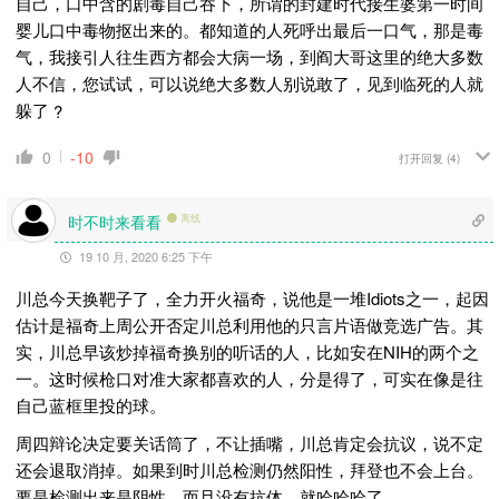
自己，口中含的剧毒自己吞下，所谓的封建时代接生婆第一时间
婴儿口中毒物抠出来的。都知道的人死呼出最后一口气，那是毒
气，我接引人往生西方都会大病一场，到阎大哥这里的绝大多数
人不信，您试试，可以说绝大多数人别说敢了，见到临死的人就
躲了
?
0
-10
打开回复
(4)
时不时来看看
离线
19 10 月, 2020 6:25 下午
川总今天换靶子了，全力开火福奇，说他是一堆Idiots之一，起因
估计是福奇上周公开否定川总利用他的只言片语做竞选广告。其
实，川总早该炒掉福奇换别的听话的人，比如安在NIH的两个之
一。这时候枪口对准大家都喜欢的人，分是得了，可实在像是往
自己蓝框里投的球。
周四辩论决定要关话筒了，不让插嘴，川总肯定会抗议，说不定
还会退取消掉。如果到时川总检测仍然阳性，拜登也不会上台。
要是检测出来是阴性，而且没有抗体，就哈哈哈了。