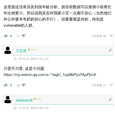
这里面还没有涉及到按年龄分析。按目前数据可以推测小孩青壮
年比例更小。所以说我其实对我家小宝一点都不担心（当然他们
外公外婆
爷爷奶奶
担心的不行）。但要重视是对的，特别是
vulnerable的人群。
4
-1
打开回复
(8)
万瓦厚
离线
18 10 月, 2020 4:12 上午
川普不川普, 这是个问题
https://mp.weixin.qq.com/s/-1wgU_1zpi9bPyoTApPjmA
3
-2
打开回复
(1)
离线
sidekickoff
17 10 月, 2020 9:48 下午