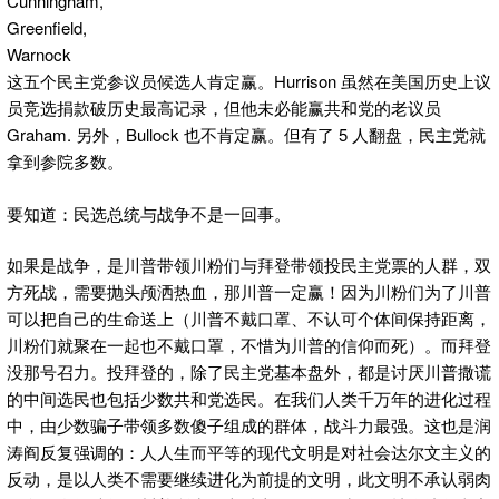
Cunningham,
Greenfield,
Warnock
这五个民主党参议员候选人肯定赢。Hurrison 虽然在美国历史上议
员竞选捐款破历史最高记录，但他未必能赢共和党的老议员
Graham. 另外，Bullock 也不肯定赢。但有了 5 人翻盘，民主党就
拿到参院多数。
要知道：民选总统与战争不是一回事。
如果是战争，是川普带领川粉们与拜登带领投民主党票的人群，双
方死战，需要抛头颅洒热血，那川普一定赢！因为川粉们为了川普
可以把自己的生命送上（川普不戴口罩、不认可个体间保持距离，
川粉们就聚在一起也不戴口罩，不惜为川普的信仰而死）。而拜登
没那号召力。投拜登的，除了民主党基本盘外，都是讨厌川普撒谎
的中间选民也包括少数共和党选民。在我们人类千万年的进化过程
中，由少数骗子带领多数傻子组成的群体，战斗力最强。这也是润
涛阎反复强调的：人人生而平等的现代文明是对社会达尔文主义的
反动，是以人类不需要继续进化为前提的文明，此文明不承认弱肉