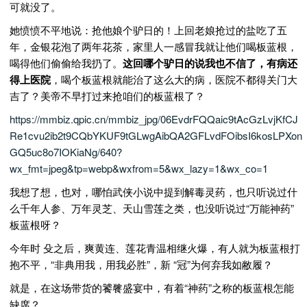
可就没了。
她愤愤不平地说：抢他娘个驴日的！上回老娘抢过的盐吃了五
年，金银花泡了两年花茶，家里人一感冒我就让他们喝板蓝根，
喝得他们偷偷给我扔了。
这回哪个驴日的说我也不信了，有病还
得上医院
，喝个板蓝根就能治了这么大的病，医院不都得关门大
吉了？美帝不早打过来抢咱们的板蓝根了？
https://mmbiz.qpic.cn/mmbiz_jpg/06EvdrFQQaic9tAcGzLvjKfCJ
Re1cvu2ib2t9CQbYKUF9tGLwgAibQA2GFLvdFOibsI6kosLPXon
GQ5uc8o7IOKiaNg/640?
wx_fmt=jpeg&tp=webp&wxfrom=5&wx_lazy=1&wx_co=1
我想了想，也对，哪怕武侠小说中提到解毒灵药，也只听说过什
么千年人参、万年灵芝、天山雪莲之类，也没听说过“万能神药”
板蓝根呀？
今年时 殳之后，爽黄连、莲花青温相继火爆，有人就为板蓝根打
抱不平，“非典用我，用我必胜”，新 “冠”为何弃我如敝履？
就是，在这场带货的饕餮盛宴中，有着“神药”之称的板蓝根怎能
缺席？