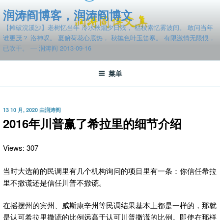
跳
润涛阎博客，润涛阎博文
至
【摊破浣溪沙】老树忆当年 冷水秋烟夕日残， 枯枝索忆雾波间。 敢问当年
内
谁更茂？ 洛神叹。 夏俯荷花心底热， 秋抛色叶玉笛寒。 有限激情无限恨，
容
已吹干。 — 润涛阎 2013-09-16
菜单
发
13 10 月, 2020
由
润涛阎
布
2016年川普赢了希拉里的细节介绍
于
Views: 307
当时大选前的民调里有几个机构询问的项目里有一条：你信任希拉
里不撒谎还是
信任川普不撒谎。
在摇摆州的宾州、威斯康辛州等民调结果基本上都是一样的，那就
是认可希拉里撒谎的比例远高于认可川普撒谎的比例。即使在那样