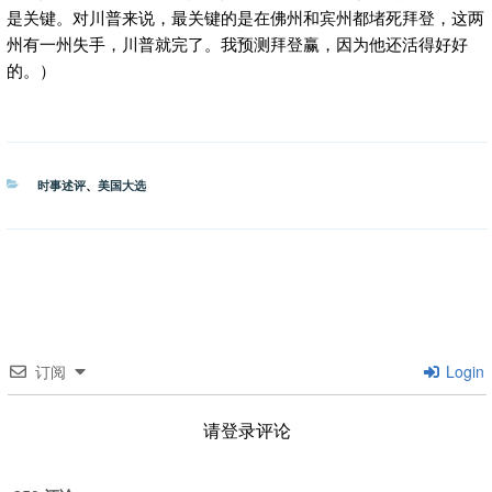
是关键。对川普来说，最关键的是在佛州和宾州都堵死拜登，这两
州有一州失手，川普就完了。我预测拜登赢，因为他还活得好好
的。）
分
时事述评
、
美国大选
类
订阅
Login
请登录评论