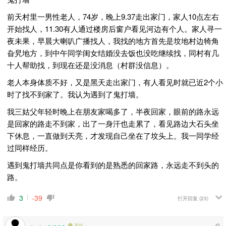
前天村里一男性老人，74岁，晚上9.37走出家门，家人10点左右
开始找人，11.30有人通过楼房后窗户看见河边有个人。家人寻一
夜未果，早晨大喇叭广播找人，我找的地方首先是坟地村边犄角
旮旯地方，到中午同学闺女结婚没去饭也没吃继续找，同村有几
十人帮助找，到现在还是没消息（村群没信息）。
老人本身体质不好，又是黑天走出家门，有人看见时就已近2个小
时了找不到家了。我认为遇到了鬼打墙。
我三姑父年轻时晚上在朋友家喝多了，半夜回家，眼前的路永远
是回家的路走不到家，出了一身汗也走累了，看见路边大石头坐
下休息，一直做到天亮，才发现自己坐在了坟头上。我一同学经
过同样经历。
遇到鬼打墙共同点是你看到的是熟悉的回家路，永远走不到头的
路。
3
-39
打开回复
(23)
离线