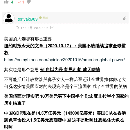
4
-11
离线
teriyaki989
17 10 月, 2020 1:07 上午
美国的大选哪有那么重要
纽约时报今天的文章（2020-10-17）：美国不该继续追求全球霸
权
https://cn.nytimes.com/opinion/20201016/america-global-power/
其实也是那个意思
别 自以为是 胡思乱想 成天瞎搞
不可能斤斤计较撒泼哭鼻子女人一样叽歪还让全世界捧你做老大
何况这疫情美国应对的表现完全是个三流国家 成了全世界的笑柄
美国佬面对现实吧 10万美元买下中国半个县城 亚非拉半个国家的
历史结束了
中国GDP现在是14.3万亿美元（143000亿美元）美国CIA在香港
颜色革命投入1.5亿美元想颠覆中国 这不是吐唾沫想黏住大象么
呵呵