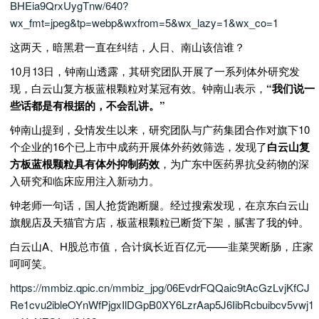
BHEia9QrxUygTnw/640?
wx_fmt=jpeg&tp=webp&wxfrom=5&wx_lazy=1&wx_co=1
这两天，暗黑君一直在纠结，人日、南山该信谁？
10月13日，钟南山透露，其研究团队开展了一系列体外研究发
现，白云山复方板蓝根颗粒对某冠有效。钟南山表示，
“我们说一
些话都是有根据的，不会乱讲。”
钟南山提到，殳情发生以来，研究团队与广药集团合作对旗下10
个企业的16个已上市中成药开展体外药效筛选，发现了
白云山复
方板蓝根颗粒具有体外抑制药效
，为广东中医药界抗殳药物的深
入研究和临床应用注入新动力。
钟老师一句话，国人抢货跑断腿。经过搜索发现，在京东白云山
旗舰店及天猫官方店，板蓝根颗粒已断货下架，腻害了我的钟。
白云山A、H股总市值，合计疯长近百亿元——韭菜哭断肠，庄家
呵呵笑。
https://mmbiz.qpic.cn/mmbiz_jpg/06EvdrFQQaic9tAcGzLvjKfCJ
Re1cvu2ibleOYnWfPjgxIlDGpB0XY6LzrAap5J6IibRcbuibcv5vwj1