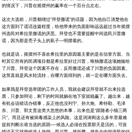
的情况下，川普在摇摆州的赢率在一个百分点左右。
这次大选前，川普都绕过“拜登撒谎”的话题，因为他自己清楚他在
这方面到了谎话连篇程度，给他带来的负面影响远远超过当年摇摆
州选民对希拉里撒谎的厌恶。拜登也不需要提醒中间选民川普撒
谎，因为那是秃子头上的虱子—明摆着的。
也就是说，摇摆州不喜欢希拉里的原因最主要的是在信誉方面。当
时其它所有的民调项目都是希拉里好过川普，唯独撒谎这项她输给
了川普。拜登这个因素不存在，反而撒谎还成了川普的负面因素。
这简直就是风水轮流转，在哪方面得到的，就一定在哪方面失去。
如果我是拜登选举团的工作人员，我就会建议拜登就不出来拉选
票，只参加辩论，剩下的时间就躺在地下室就稳赢了。越出来，越
有机会说错话办错事，反正他也没列宁、孙大炮、希特勒、毛泽
东、川普、郭文贵这类大忽悠的本事，出来也是“跟随者小猫三两
只”。而且还有被病毒感染上的风险。这是润涛阎这么多年里最难
提前判断出谁当选的原因—-候选人必须在投票那天是活的，可疫
情说不定就把候选人放倒。而川普，越折腾，越失去中间选民的信