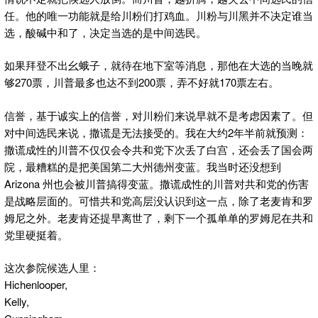
任。他的唯一功能就是给川粉们打鸡血。川粉与川黑并不决定谁当
选，酸碱中和了，决定当选的是中间选民。
如果拜登不出幺蛾子，就待在地下室等消息，那他在大选的当晚就
够270票，川普最多也达不到200票，弄不好就170票左右。
信誉，基于诚实上的信誉，对川粉们来说早就不是考虑因素了。但
对中间选民来说，撒谎是无法接受的。我在大约2年半前就预测：
撒谎成性的川普不仅仅会令共和党下次丢了白宫，还会丢了国会两
院，最糟糕的是把美国第二大州德州变蓝。我当时还没想到
Arizona 州也会被川普搞得变蓝。撒谎成性的川普对共和党的伤害
是战略层面的。可惜共和党高层没认识到这一点，除了老麦肯和罗
姆尼之外。老麦肯还提早离世了，剩下一个孤单单的罗姆尼在共和
党里硬挺着。
这次参院候选人里：
Hichenlooper,
Kelly,