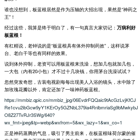
谁也没想到，板蓝根居然是作为压轴的大招出现，果然是“神药之
王”！
经过这些，我算是终于明白了，有一句真言大家切记：
万病利好
板蓝根！
有杠精说，老钟说的是“板蓝根具有体外抑制药效”，这样说茅
台、老白干等也有同样的效果。
说到体外抑制，老资可以用板蓝根来洗澡，想加几包就加几包，
一大包（内有20小包）才不过十几块钱，你用茅台洗澡试试？
忽然突发奇想，古装电视剧每每出现美人入浴的镜头，水中除了
加玫瑰花瓣以外，肯定还加了一味神药板蓝根。
https://mmbiz.qpic.cn/mmbiz_jpg/06EvdrFQQaic9tAcGzLvjKfCJ
Re1cvu2ibGcw9yY1KErOy5GZNbL379ia4RnlbmriaSg9bMwkybJ
O8Z27TvRJr3SWg/640?
wx_fmt=jpeg&tp=webp&wxfrom=5&wx_lazy=1&wx_co=1
正是神药蒸腾的气息，吸引了男主前来，在板蓝根味荷尔蒙的催