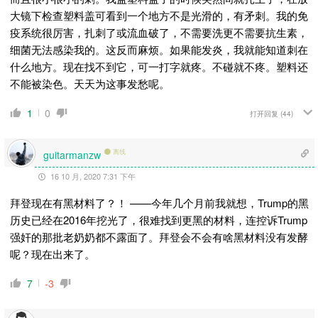
大镜下检查塑料盖可看到一个地方不是光滑的，有矛刺。我的免
疫系统很厉害，扎刺了或流血破了，不需要洗更不需要抗生素，
细菌无法感染我的。这反而麻烦。如果能发炎，我就能知道刺在
什么地方。现在找不到它，可一打字就疼。不碰就不疼。塑料还
不能被染色。天天为这事发愁呢。
1
0
打开回复
(44)
离线
guitarmanzw
16 10 月, 2020 7:31 下午
拜登现在有黑材料了？！ ——今年几个月前我就想，Trump的黑
历史已经在2016年挖光了，很难找到更黑的材料，连控诉Trump
强奸的那批老奶奶都不露面了。拜登会不会有啥黑材料没有发酵
呢？现在出来了。
7
-3