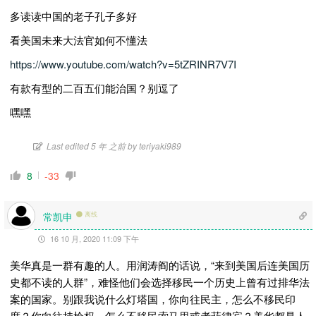
多读读中国的老子孔子多好
看美国未来大法官如何不懂法
https://www.youtube.com/watch?v=5tZRINR7V7I
有款有型的二百五们能治国？别逗了
嘿嘿
Last edited 5 年 之前 by teriyaki989
8
-33
常凯申
离线
16 10 月, 2020 11:09 下午
美华真是一群有趣的人。用润涛阎的话说，“来到美国后连美国历
史都不读的人群”，难怪他们会选择移民一个历史上曾有过排华法
案的国家。别跟我说什么灯塔国，你向往民主，怎么不移民印
度？你向往持枪权，怎么不移民索马里或者菲律宾？美华都是人