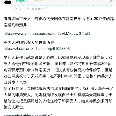
teriyaki989
17 10 月, 2020 1:37 下午
看看讲民主爱文明有爱心的美国佬在越南投毒后遗症 2017年的越
南橙剂畸形儿
https://www.youtube.com/watch?v=kMzJvwG2rsQ
英国人对印第安人的投毒历史
https://zhuanlan.zhihu.com/p/91028396
早期天花作为武器都是无心的，比如哥伦布发现新大陆之后，欧
洲人给他们带去的那些灾难。1519年，科尔特斯船长带着300多
名西班牙殖民者来到南美洲，很快被阿兹特克人给俘虏了，但是
这些俘虏携带了天花病毒，在不到10年时间里，让整个南美州人
口减少了75%。
到了18世纪，英国指挥官杰弗瑞·阿姆赫斯特，就利用天花杀死了
大量的印第安人。阿姆赫斯特发现自己士兵有感染天花病毒，于
是他让人把患病用过的衣物送给了印第安人，结果导致众多万印
第安人死亡。
https://pic4.zhimg.com/80/v2-