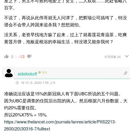
发之下，男主不可救药地爱上了女主，二人双双……此处省略八
百字。
不说了，再说从此伟哥就无人问津了，把辉瑞公司搞垮了，特没
谱会不会带人跨国来追杀我？想想就怕。
没关系，老资早找地方躲了起来，过上了就着莲花青温茶，吃爽
黄莲月饼，泡板蓝根浴的幸福生活，特没谱又能奈我何？
0
-13
打开回复
(4)
离线
sidekickoff
18 10 月, 2020 7:59 上午
准确说法应该是15%的新冠病人有下面UBC所说的五个问题。
因为UBC是调查的住院后出院的病人。然后根据六月份数据，大
约20%需要住院。
所以20%X75% = 15%.
https://www.thelancet.com/journals/lanres/article/PIIS2213-
2600(20)30316-7/fulltext