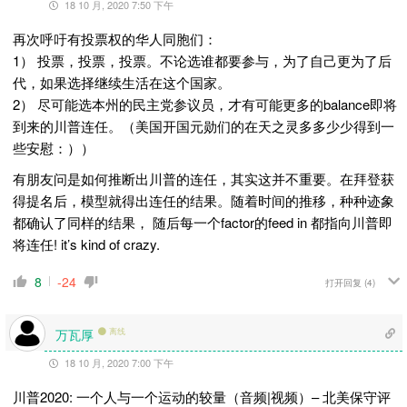
18 10 月, 2020 7:50 下午
再次呼吁有投票权的华人同胞们：
1） 投票，投票，投票。不论选谁都要参与，为了自己更为了后
代，如果选择继续生活在这个国家。
2） 尽可能选本州的民主党参议员，才有可能更多的balance即将
到来的川普连任。（美国开国元勋们的在天之灵多多少少得到一
些安慰：））
有朋友问是如何推断出川普的连任，其实这并不重要。在拜登获
得提名后，模型就得出连任的结果。随着时间的推移，种种迹象
都确认了同样的结果， 随后每一个factor的feed in 都指向川普即
将连任! it’s kind of crazy.
8
-24
打开回复
(4)
万瓦厚
离线
18 10 月, 2020 7:00 下午
川普2020: 一个人与一个运动的较量（音频|视频）– 北美保守评