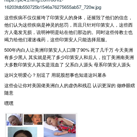
16203fdb550725b1546a76275655ab57_720w.jpg
这些疾病不仅仅摧垮了印第安人的身体，还摧毁了他们的信念，
他们认为这些疾病是神灵的惩罚，而且只针对印第安人，这些西
方人毫发无损，说明神明是站在他们那边的。同时这些传教士也
竭力给他们灌迷魂药，这些印第安人只能选择屈服。
500年内白人让美洲印第安人人口降了90% 死了几千万 今天美洲
有多少黑人 其实就是死了多少印第安人和后人，拉丁美洲南美洲
大多数印第安人其实是混血了 父系白人源头 母系印第安人源头
这叫文明爱心？别逗了 用屁股想事也知道这叫屠杀
这些会让你对美国佬美洲白人的虚伪和残忍 认识更深的 做睁眼瞎
随意
嘿嘿