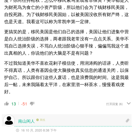
为财死鸟为食亡的小资产阶级，所以他们会为了钱财移民美国，
自投死路。为了钱财移民美国始，以被美国没收所有财产终，这
也是天道。我看这可以称为常凯申第一定律。
更搞笑的是，移民美国是他们自己的选择，美国让他们进集中营
是白人统治阶级的选择，两者跟我老常没有一点点关系。美华不
骂自己选择失误，不骂白人统治阶级心狠手辣，偏偏骂我这个道
出真相的人，你说他们的大脑是不是有问题？
不过我知道美华不喜欢花剌子模信使，用润涛阎的话讲，人类听
不得真话，人类有基因会使大脑接收真实信息的通道关闭，以保
护自己。所以跟你们这些人废话，也是浪费我的时间。这是我最
后一帖，未来我隔着太平洋，在家里沏一杯茶水，慢慢看戏便
好。
13
-51
打开回复
(6)
南山闲人
离线
16 10 月, 2020 8:38 下午