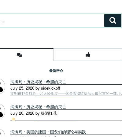
搜
索
最新评论
润涛阎：历史揭秘：希腊的灭亡
July 25, 2026 by sidekickoff
文明被野蛮战胜，乃天经地义——这是希腊留给后人最沉重的一课. Tough facts
润涛阎：历史揭秘：希腊的灭亡
July 20, 2026 by 提酒扛花
润涛阎：美国的建国：国父们的理论与实践