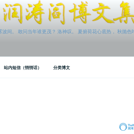
间。 敢问当年谁更茂？ 洛神叹。 夏俯荷花心底热， 秋抛色叶玉笛
站内短信（悄悄话）
分类博文
）