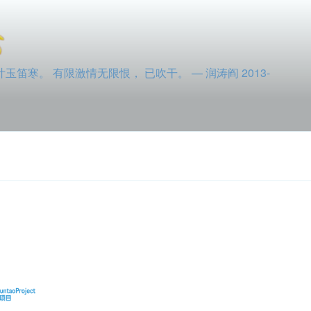
寒。 有限激情无限恨， 已吹干。 — 润涛阎 2013-