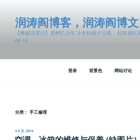
跳
至
润涛阎博客，润涛阎博文
内
容
【摊破浣溪沙】老树忆当年 冷水秋烟夕日残， 枯枝索忆雾波
09-16
登录
背景色
网站讨论
分类：
手工修理
发
4 9 月, 2016
布
空调、冰箱的维修与保养 (缺图片