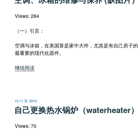
于
Views: 284
（一）引言：
空调与冰箱，在美国算是家中大件，尤其是有自己房子的
最重要的现代化器件。
“空
继续阅读
调、
冰
箱
的
发
13 11 月, 2013
维
布
自己更换热水锅炉（waterheate
于
修
与
Views: 70
保
养