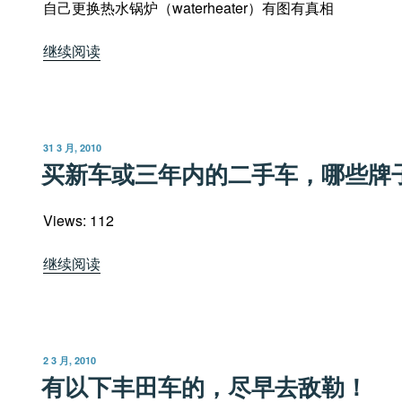
自己更换热水锅炉（waterheater）有图有真相
(缺
图
“自
继续阅读
片）”
己
更
换
热
发
31 3 月, 2010
水
布
买新车或三年内的二手车，哪些牌
于
锅
炉
Views: 112
（waterheater）
有
“买
继续阅读
图
新
有
车
真
或
相”
三
发
2 3 月, 2010
年
布
有以下丰田车的，尽早去敌勒！
于
内