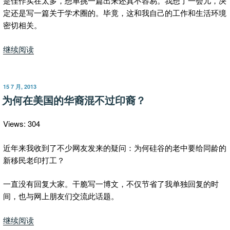
是佳作实在太多，想单挑一篇出来还真不容易。我想了一会儿，决
定还是写一篇关于学术圈的。毕竟，这和我自己的工作和生活环境
密切相关。
“阎
继续阅读
文
赏
析
发
15 7 月, 2013
布
（四）：
为何在美国的华裔混不过印裔？
于
没
得
Views: 304
到
诺
近年来我收到了不少网友发来的疑问：为何硅谷的老中要给同龄的
贝
新移民老印打工？
尔
一直没有回复大家。干脆写一博文，不仅节省了我单独回复的时
奖
间，也与网上朋友们交流此话题。
的
故
“为
继续阅读
事”