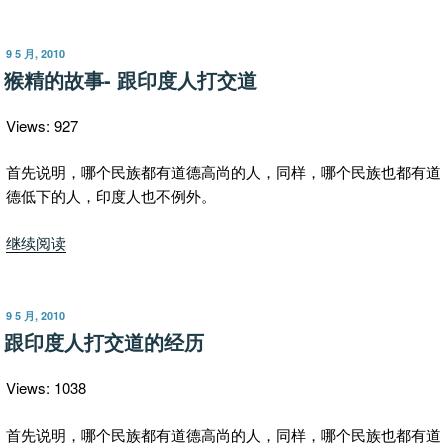
何
在
美
发
9 5 月, 2010
布
国
猴精的故事- 跟印度人打交道
于
的
华
Views: 927
裔
混
首先说明，哪个民族都有道德高尚的人，同样，哪个民族也都有道
不
德低下的人，印度人也不例外。
过
“猴
继续阅读
印
精
裔？”
的
故
发
9 5 月, 2010
布
事-
跟印度人打交道的经历
于
跟
印
Views: 1038
度
人
首先说明，哪个民族都有道德高尚的人，同样，哪个民族也都有道