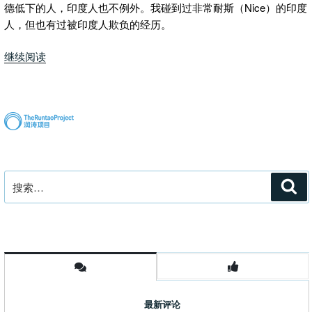
打
德低下的人，印度人也不例外。我碰到过非常耐斯（Nice）的印度
交
人，但也有过被印度人欺负的经历。
道”
“跟
继续阅读
印
度
人
打
交
道
的
搜
搜
经
索
索：
历”
最新评论