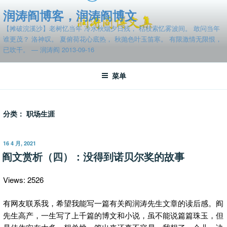
跳
润涛阎博客，润涛阎博文
至
【摊破浣溪沙】老树忆当年 冷水秋烟夕日残， 枯枝索忆雾波间。 敢问当年
内
谁更茂？ 洛神叹。 夏俯荷花心底热， 秋抛色叶玉笛寒。 有限激情无限恨，
容
已吹干。 — 润涛阎 2013-09-16
菜单
分类：
职场生涯
发
16 4 月, 2021
布
阎文赏析（四）：没得到诺贝尔奖的故事
于
Views: 2526
有网友联系我，希望我能写一篇有关阎润涛先生文章的读后感。阎
先生高产，一生写了上千篇的博文和小说，虽不能说篇篇珠玉，但