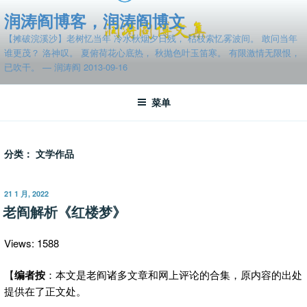
跳
润涛阎博客，润涛阎博文
至
【摊破浣溪沙】老树忆当年 冷水秋烟夕日残， 枯枝索忆雾波间。 敢问当年
内
谁更茂？ 洛神叹。 夏俯荷花心底热， 秋抛色叶玉笛寒。 有限激情无限恨，
容
已吹干。 — 润涛阎 2013-09-16
菜单
分类：
文学作品
发
21 1 月, 2022
布
老阎解析《红楼梦》
于
Views: 1588
【
编者按
：本文是老阎诸多文章和网上评论的合集，原内容的出处
提供在了正文处。