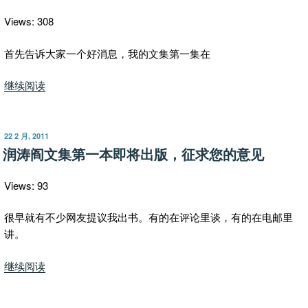
碰
上
Views: 308
了
个
首先告诉大家一个好消息，我的文集第一集在
打
“润
继续阅读
酱
涛
油
阎
的”
文
发
22 2 月, 2011
布
集
润涛阎文集第一本即将出版，征求您的意见
于
出
版”
Views: 93
很早就有不少网友提议我出书。有的在评论里谈，有的在电邮里
讲。
“润
继续阅读
涛
阎