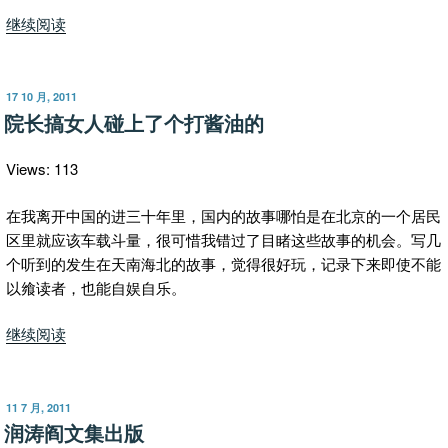
“老
继续阅读
阎
解
析
发
17 10 月, 2011
布
《红
院长搞女人碰上了个打酱油的
于
楼
梦》”
Views: 113
在我离开中国的进三十年里，国内的故事哪怕是在北京的一个居民
区里就应该车载斗量，很可惜我错过了目睹这些故事的机会。写几
个听到的发生在天南海北的故事，觉得很好玩，记录下来即使不能
以飨读者，也能自娱自乐。
“院
继续阅读
长
搞
女
发
11 7 月, 2011
布
人
润涛阎文集出版
于