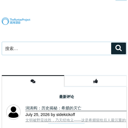
一
章
种
页
分
生
页
了
四
个
孩
搜
子
搜
索
索：
的
卢
婶”
最新评论
润涛阎：历史揭秘：希腊的灭亡
July 25, 2026 by sidekickoff
文明被野蛮战胜，乃天经地义——这是希腊留给后人最沉重的一课. To