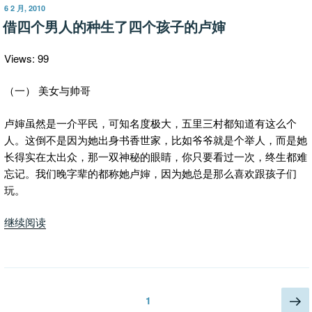
文
发
6 2 月, 2010
布
集
借四个男人的种生了四个孩子的卢婶
于
第
一
Views: 99
本
即
（一） 美女与帅哥
将
卢婶虽然是一介平民，可知名度极大，五里三村都知道有这么个
出
人。这倒不是因为她出身书香世家，比如爷爷就是个举人，而是她
版，
长得实在太出众，那一双神秘的眼睛，你只要看过一次，终生都难
征
忘记。我们晚字辈的都称她卢婶，因为她总是那么喜欢跟孩子们
求
玩。
您
的
“借
继续阅读
意
四
见”
个
男
人
文
下
页
1
的