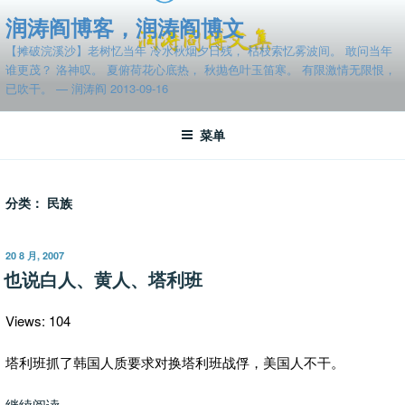
跳
润涛阎博客，润涛阎博文
至
【摊破浣溪沙】老树忆当年 冷水秋烟夕日残， 枯枝索忆雾波间。 敢问当年
内
谁更茂？ 洛神叹。 夏俯荷花心底热， 秋抛色叶玉笛寒。 有限激情无限恨，
容
已吹干。 — 润涛阎 2013-09-16
菜单
分类：
民族
发
20 8 月, 2007
布
也说白人、黄人、塔利班
于
Views: 104
塔利班抓了韩国人质要求对换塔利班战俘，美国人不干。
“也
继续阅读