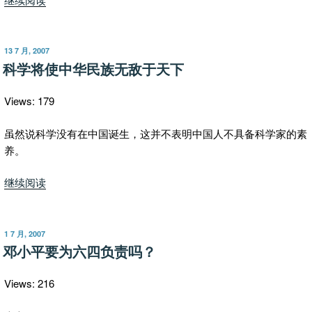
说
白
人、
发
13 7 月, 2007
布
黄
科学将使中华民族无敌于天下
于
人、
塔
Views: 179
利
班”
虽然说科学没有在中国诞生，这并不表明中国人不具备科学家的素
养。
“科
继续阅读
学
将
使
发
1 7 月, 2007
布
中
邓小平要为六四负责吗？
于
华
民
Views: 216
族