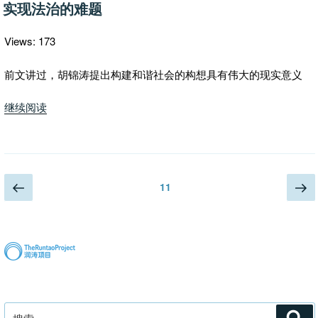
布
星
实现法治的难题
于
毛
泽
Views: 173
东”
前文讲过，胡锦涛提出构建和谐社会的构想具有伟大的现实意义
“实
继续阅读
现
法
治
的
文
上
下
页
11
难
一
一
章
题”
页
页
分
页
搜
搜