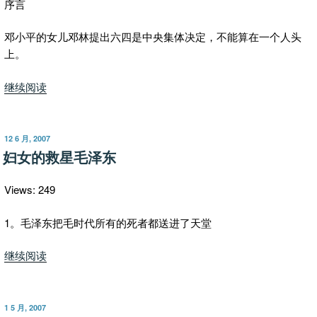
无
序言
敌
邓小平的女儿邓林提出六四是中央集体决定，不能算在一个人头
于
上。
天
下”
“邓
继续阅读
小
平
要
发
12 6 月, 2007
布
为
妇女的救星毛泽东
于
六
四
Views: 249
负
责
1。毛泽东把毛时代所有的死者都送进了天堂
吗？”
“妇
继续阅读
女
的
救
发
1 5 月, 2007