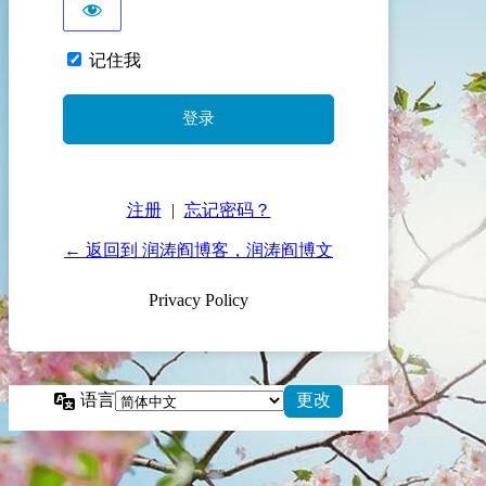
记住我
注册
|
忘记密码？
← 返回到 润涛阎博客，润涛阎博文
Privacy Policy
语言