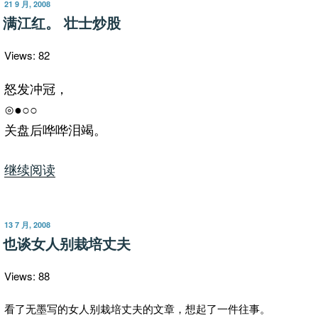
业
发
21 9 月, 2008
布
生
满江红。 壮士炒股
于
的
故
Views: 82
事。
祝
怒发冲冠，
大
⊙●○○
家
关盘后哗哗泪竭。
新
年
“满
继续阅读
快
乐！”
江
红。
发
13 7 月, 2008
壮
布
也谈女人别栽培丈夫
于
士
炒
Views: 88
股”
看了无墨写的女人别栽培丈夫的文章，想起了一件往事。