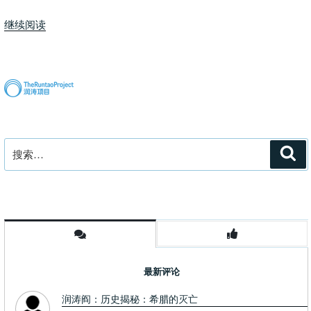
“也
继续阅读
谈
女
人
别
栽
培
丈
搜
搜
夫”
索
索：
最新评论
润涛阎：历史揭秘：希腊的灭亡