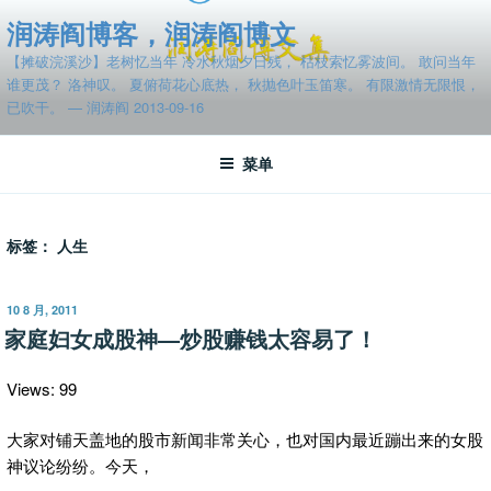
跳
润涛阎博客，润涛阎博文
至
【摊破浣溪沙】老树忆当年 冷水秋烟夕日残， 枯枝索忆雾波间。 敢问当年
内
谁更茂？ 洛神叹。 夏俯荷花心底热， 秋抛色叶玉笛寒。 有限激情无限恨，
容
已吹干。 — 润涛阎 2013-09-16
菜单
标签：
人生
发
10 8 月, 2011
布
家庭妇女成股神—炒股赚钱太容易了！
于
Views: 99
大家对铺天盖地的股市新闻非常关心，也对国内最近蹦出来的女股
神议论纷纷。今天，