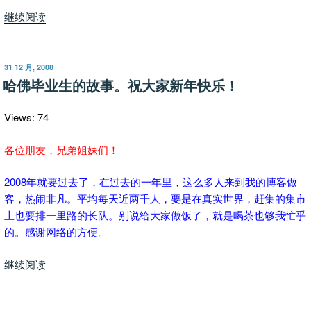
“家
继续阅读
庭
妇
女
发
31 12 月, 2008
布
成
哈佛毕业生的故事。祝大家新年快乐！
于
股
神
Views: 74
—
炒
各位朋友，兄弟姐妹们！
股
2008年就要过去了，在过去的一年里，这么多人来到我的博客做
赚
客，热闹非凡。平均每天近两千人，要是在真实世界，赶集的集市
钱
上也要排一里路的长队。别说给大家做饭了，就是喝茶也够我忙乎
太
的。感谢网络的方便。
容
易
“哈
继续阅读
了！”
佛
毕