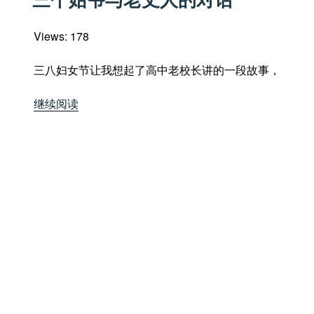
于
Views: 178
三八妇女节让我想起了高中老校长讲的一段故事，
“三
继续阅读
个
姑
爷
与
老
丈
人
的
对
话”