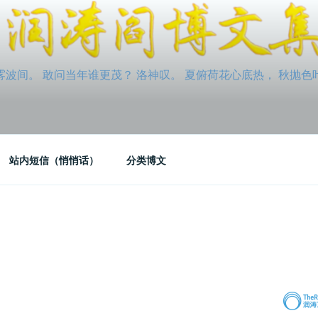
间。 敢问当年谁更茂？ 洛神叹。 夏俯荷花心底热， 秋抛色叶玉笛
站内短信（悄悄话）
分类博文