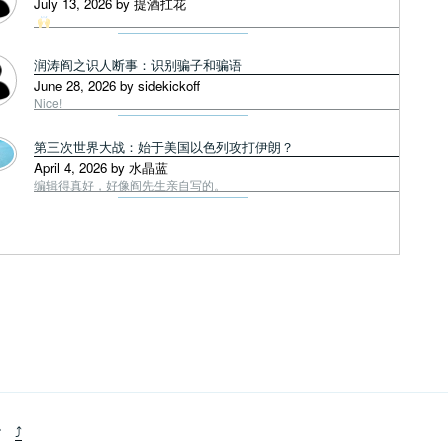
July 13, 2026 by 提酒扛花
润涛阎之识人断事：识别骗子和骗语
June 28, 2026 by sidekickoff
Nice!
第三次世界大战：始于美国以色列攻打伊朗？
April 4, 2026 by 水晶蓝
编辑得真好，好像阎先生亲自写的。
+
⤴