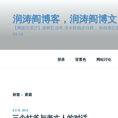
跳
至
润涛阎博客，润涛阎博文
内
容
【摊破浣溪沙】老树忆当年 冷水秋烟夕日残， 枯枝索忆雾波
09-16
登录
背景色
网站讨论
标签：
家庭
发
8 3 月, 2012
布
三个姑爷与老丈人的对话