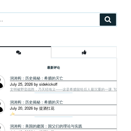
搜
索
最新评论
润涛阎：历史揭秘：希腊的灭亡
July 25, 2026 by sidekickoff
文明被野蛮战胜，乃天经地义——这是希腊留给后人最沉重的一课. Tough facts
润涛阎：历史揭秘：希腊的灭亡
July 20, 2026 by 提酒扛花
润涛阎：美国的建国：国父们的理论与实践