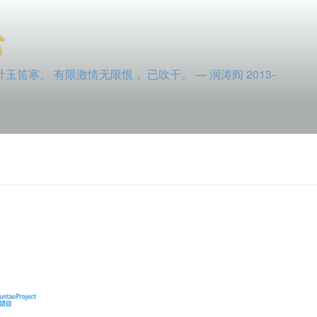
寒。 有限激情无限恨， 已吹干。 — 润涛阎 2013-