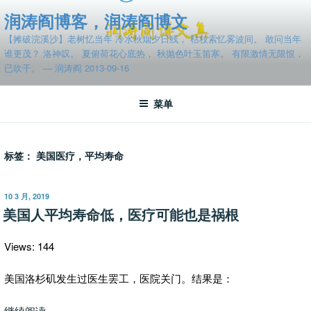
跳
润涛阎博客，润涛阎博文
至
【摊破浣溪沙】老树忆当年 冷水秋烟夕日残， 枯枝索忆雾波间。 敢问当年
内
谁更茂？ 洛神叹。 夏俯荷花心底热， 秋抛色叶玉笛寒。 有限激情无限恨，
容
已吹干。 — 润涛阎 2013-09-16
菜单
标签：
美国医疗，平均寿命
发
10 3 月, 2019
布
美国人平均寿命低，医疗可能也是祸根
于
Views: 144
美国洛杉矶发生过医生罢工，医院关门。结果是：
“美
继续阅读