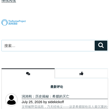
国
人
平
均
寿
命
低，
搜
搜
医
索
索：
疗
可
能
也
是
祸
最新评论
根”
润涛阎：历史揭秘：希腊的灭亡
July 25, 2026 by sidekickoff
文明被野蛮战胜，乃天经地义——这是希腊留给后人最沉重的一课. To