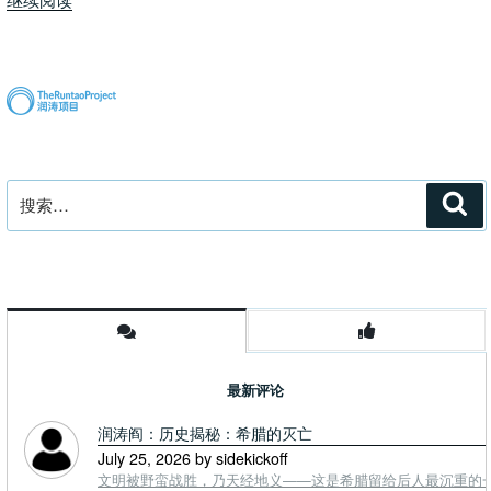
绍
一
下
美
国
的
商
搜
搜
学
索
索：
院
录
取
概
况”
最新评论
润涛阎：历史揭秘：希腊的灭亡
July 25, 2026 by sidekickoff
文明被野蛮战胜，乃天经地义——这是希腊留给后人最沉重的一课. To