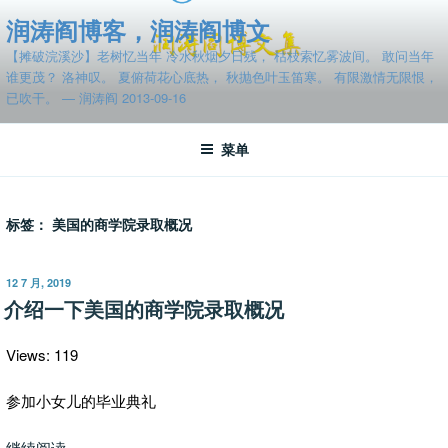
跳
润涛阎博客，润涛阎博文
至
【摊破浣溪沙】老树忆当年 冷水秋烟夕日残， 枯枝索忆雾波间。 敢问当年
内
谁更茂？ 洛神叹。 夏俯荷花心底热， 秋抛色叶玉笛寒。 有限激情无限恨，
容
已吹干。 — 润涛阎 2013-09-16
菜单
标签：
美国的商学院录取概况
发
12 7 月, 2019
布
介绍一下美国的商学院录取概况
于
Views: 119
参加小女儿的毕业典礼
“介
继续阅读