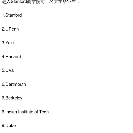
进入Stanford商学院前十名大学毕业生：
1.Stanford
2.UPenn
3.Yale
4.Harvard
5.UVa
6.Dartmouth
6.Berkeley
6.Indian Institute of Tech
9.Duke