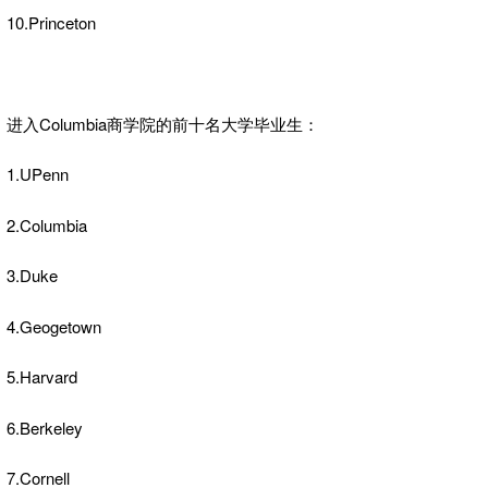
10.Princeton
进入Columbia商学院的前十名大学毕业生：
1.UPenn
2.Columbia
3.Duke
4.Geogetown
5.Harvard
6.Berkeley
7.Cornell