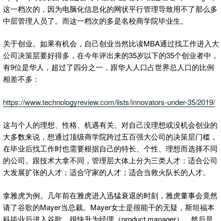
这一档次的，因为电脑化信息化的网状平行管理导致用不了那么多
中层管理人员了。而这一档次的多是名校商学院毕业生。
关于创业。如果有机会，自己创业当然比读MBA通过找工作进入大
公司决策层要好得多，在今年评出来的35岁以下的35个创业者中，
有9位是华人，超过了四分之一，跟华人人口占世界总人口的比例
相差不多：
https://www.technologyreview.com/lists/innovators-under-35/2019/
这与个人的理想、性格、机遇有关。对自己没理想或没机会创业的
大多数来说，想通过顶级商学院跨过五百强大公司的决策层门槛，
在毕业后找工作时也需要根据自己的特长、个性、理想而选择不同
的公司。跟技术大拿不同，管理层大体上分为三类人才：适合公司
大发展扩张的人才；适合守家的人才；适合当救火队长的人才。
拿雅虎为例。几年前在雅虎进入迅猛衰退的时刻，雅虎董事会竟然
请了谷歌的Mayer当总裁。Mayer女士是很能干的无疑，斯坦福本
科毕业后进入谷歌，很快升为经理（product manager），然后是