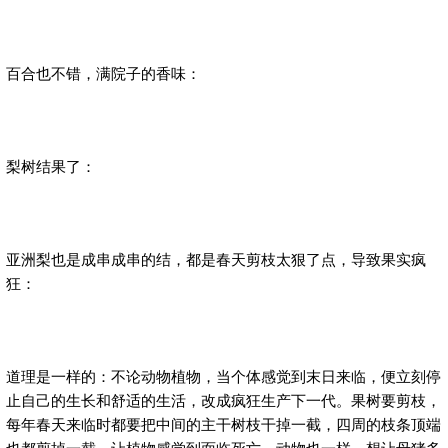
百合也不错，满院子的香味：
梨树结果了：
亚洲梨也是成串成串的结，都是春天剪枝太狠了点，导致果实疯
狂：
道理是一样的：不论动物植物，当个体感觉到末日来临，便立刻停
止自己的生长和舒适的生活，改成疯狂生产下一代。果树要剪枝，
每年春天来临时都要把中间的主干树枝干掉一截，四周的枝条顶端
也都剪掉一截，让植物感觉到面临死亡。动物也一样，想让母猪多