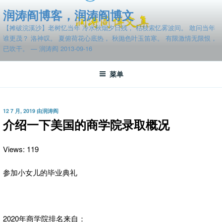
跳
润涛阎博客，润涛阎博文
至
【摊破浣溪沙】老树忆当年 冷水秋烟夕日残， 枯枝索忆雾波间。 敢问当年
内
谁更茂？ 洛神叹。 夏俯荷花心底热， 秋抛色叶玉笛寒。 有限激情无限恨，
容
已吹干。 — 润涛阎 2013-09-16
菜单
发
12 7 月, 2019
由
润涛阎
布
介绍一下美国的商学院录取概况
于
Views: 119
参加小女儿的毕业典礼
2020年商学院排名来自：