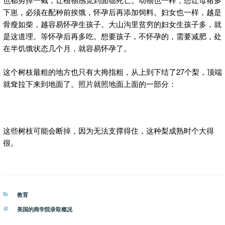
下崽，必须在配种前挨饿，怀孕后再添加饲料。妇女也一样，越是
骨瘦如柴，越容易怀孕生孩子。大山沟里贫穷的妇女生孩子多，就
是这道理。等怀孕后再多吃。想要孩子，不怀孕的，需要减肥，处
在半饥饿状态几个月，就容易怀孕了。
这个树枝最粗的地方也只有大拇指粗，从上到下结了27个梨，顶端
就耷拉下来到地面了。照片就照地面上面的一部分：
这些树枝可能会断掉，因为无法支撑得住，这种梨成熟时个大得
很。
分
教育
类
标
美国的商学院录取概况
签