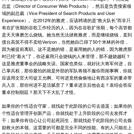
总监（Director of Consumer Web Products），然后是负责搜索领
域的副总裁（Vice President of Search Products and User
Experience）。在2012年的雅虎，应该聘请的是“救火队长”而非只
有在扩张期的谷歌工作经历的人，因为在谷歌扩张期，每个高管都
是天天琢磨怎么烧钱。她当然无法拯救雅虎，而是继续烧钱，直到
债台高筑不得不卖给Verizon，当然她自己得了50个米林的补偿，
因为被提前离职。这不是她的错，是雇用她的人的错，因为雅虎那
时已经“着火”了，你还雇用只会烧钱的人来管理，那不越烧越旺？
这是雅虎董事会的战略失误。国家也类似，就好比大将军何进，自
己掌兵权，那你最怕的就是外部的军队将领不服你而闹事啊，你就
应该用文官大司徒王允啊。可何进竟然偷偷地让有西凉军的董卓带
兵入京，那你何进不是活腻歪了？董卓进京后他会走？袁绍会答应
董卓控制朝廷？那天下不大乱了才怪。
如果你的个性适合守家，就找处于此阶段的公司去逍遥；如果你的
个性适合管理开创新产品，你就找处于上升阶段的公司去发挥才
干；如果你有信心让公司起死回生，那就找处于此阶段的公司去炼
励救火的本领。这需要的可都是完全不同的技能。有的人只能在上