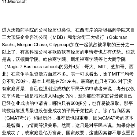
11.Microsoft
进入沃顿商学院的公司经历也类似。在西海岸的斯坦福商学院来自
三大顶级企业咨询公司（ＭBB）和华尔街三大银行（Goldman
Sachs, Morgan Chase, Citygroup)加在一起就占被录取的三分之一
以上了。有高科技公司谷歌微软等经历的申请者也占有优势。也就
是说，沃顿商学院、哈佛商学院、斯坦福商学院等七大商学院
（Magic 7 Business schools的另外4所：哥大、MIT、芝加哥、西
北）在竞争学生资源方面差不多。表一可以看出，除了MIT平均考
分不到730外，基本上都是在731左右。最高的也只有736. 对于没
有家庭背景、自己也没创业成功的平民子弟申请者来说，考分仅仅
在平均数一线是很难进入Magic 7的，因为那些有家庭背景或自己
已经创业成功的申请者，哪怕只有600多分，也容易被录取。那平
均数就靠没背景也没创业成功的平民子弟拉高了。除了智商因素
（GMAT考分）和经历外，推荐信也很重要。因为GMAT考的基本
上是智商，与情商等没关系。然而，这只是对平民来说。如果你创
业成功了，或家庭是亿万富豪、国家政要，这些因素都不那么重要