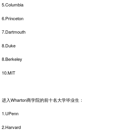
5.Columbia
6.Princeton
7.Dartmouth
8.Duke
8.Berkeley
10.MIT
进入Wharton商学院的前十名大学毕业生：
1.UPenn
2.Harvard