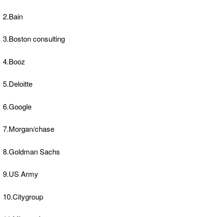
2.Bain
3.Boston consulting
4.Booz
5.Deloitte
6.Google
7.Morgan/chase
8.Goldman Sachs
9.US Army
10.Citygroup