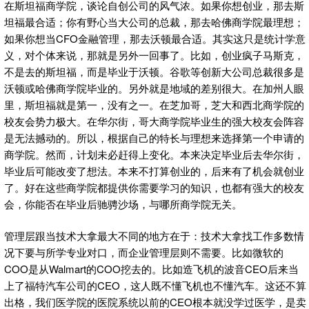
在斯坦福商学院，谈论自创公司的风气浓。如果你想创业，那去斯
坦福最合适；你有野心当大公司的总裁，那去哈佛商学院最理想；
如果你想当CFO金融管理，那去沃顿最合适。其实这只是统计学意
义，对个体来说，那就是另外一回事了。比如，创业疯子马斯克，
不是去的斯坦福，而是毕业于沃顿。谷歌等创新大公司总裁很多是
沃顿或哈佛商学院毕业的。另外就是地域的差别很大。在加州人眼
里，斯坦福就是第一，没有之一。在芝加哥，芝大和西北商学院的
校友会势力极大。在华尔街，哥大商学院毕业生的强大校友会阵容
是无法撼动的。所以，根据自己的特长与理想来选择第一个申请的
商学院。然而，计划未必赶得上变化。本来决定毕业后去华尔街，
毕业后可能改变了想法。本来不打算创业的，后来有了机会就创业
了。好在这些商学院都提供你需要学习的知识，也都有强大的校友
会，你能否在毕业后驰骋沙场，与哪所商学院无关。
管理层跟当技术大拿最大不同的地方在于：技术大拿找工作多数情
况下要与所学专业对口，而企业管理层则不需要。比如微软的
COO是从Walmart的COO挖去的。比如造飞机的波音CEO后来当
上了福特汽车公司的CEO，这人既不懂飞机也不懂汽车。这还不算
出格，我们医学院的医院系统以前的CEO根本就没学过医学，是卖