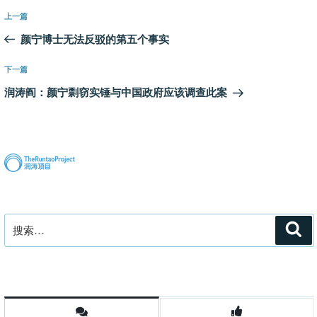
文
上
上一篇
章
一
颜宁博士无法反驳的第五个事实
导
篇
航
文
下
下一篇
章
一
润涛阎：颜宁剽窃实锤与中国政府应该调查此案
篇
文
章
搜
搜
索
索：