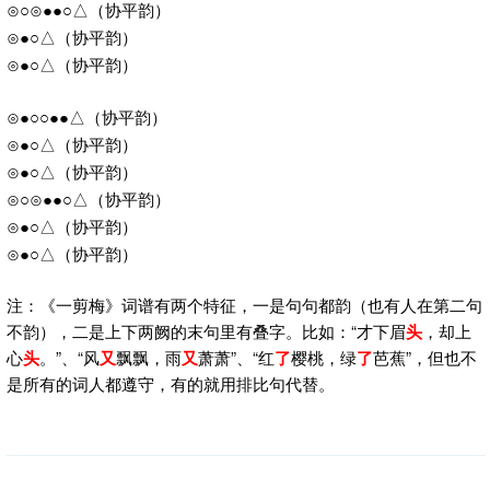
⊙○⊙●●○△（协平韵）
⊙●○△（协平韵）
⊙●○△（协平韵）
⊙●○○●●△（协平韵）
⊙●○△（协平韵）
⊙●○△（协平韵）
⊙○⊙●●○△（协平韵）
⊙●○△（协平韵）
⊙●○△（协平韵）
注：《一剪梅》词谱有两个特征，一是句句都韵（也有人在第二句
不韵），二是上下两阙的末句里有叠字。比如：“才下眉
头
，却上
心
头
。”、“风
又
飘飘，雨
又
萧萧”、“红
了
樱桃，绿
了
芭蕉”，但也不
是所有的词人都遵守，有的就用排比句代替。