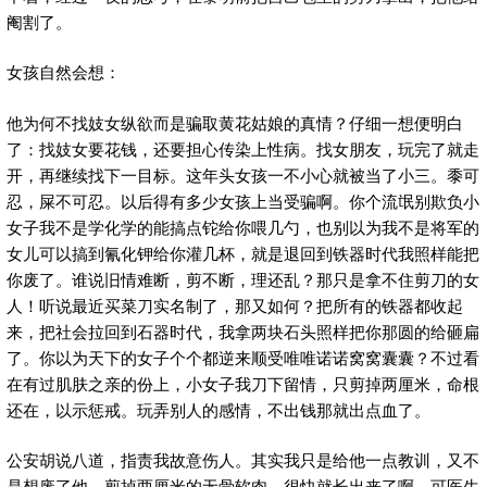
阉割了。
女孩自然会想：
他为何不找妓女纵欲而是骗取黄花姑娘的真情？仔细一想便明白
了：找妓女要花钱，还要担心传染上性病。找女朋友，玩完了就走
开，再继续找下一目标。这年头女孩一不小心就被当了小三。黍可
忍，屎不可忍。以后得有多少女孩上当受骗啊。你个流氓别欺负小
女子我不是学化学的能搞点铊给你喂几勺，也别以为我不是将军的
女儿可以搞到氰化钾给你灌几杯，就是退回到铁器时代我照样能把
你废了。谁说旧情难断，剪不断，理还乱？那只是拿不住剪刀的女
人！听说最近买菜刀实名制了，那又如何？把所有的铁器都收起
来，把社会拉回到石器时代，我拿两块石头照样把你那圆的给砸扁
了。你以为天下的女子个个都逆来顺受唯唯诺诺窝窝囊囊？不过看
在有过肌肤之亲的份上，小女子我刀下留情，只剪掉两厘米，命根
还在，以示惩戒。玩弄别人的感情，不出钱那就出点血了。
公安胡说八道，指责我故意伤人。其实我只是给他一点教训，又不
是想废了他，剪掉两厘米的无骨软肉，很快就长出来了啊。可医生