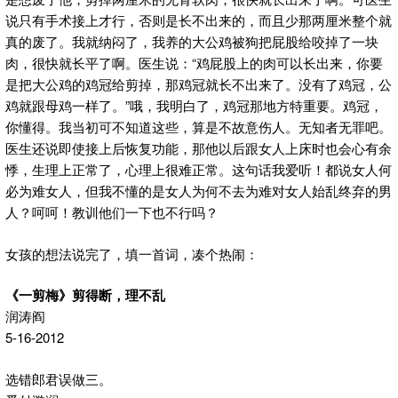
说只有手术接上才行，否则是长不出来的，而且少那两厘米整个就
真的废了。我就纳闷了，我养的大公鸡被狗把屁股给咬掉了一块
肉，很快就长平了啊。医生说：“鸡屁股上的肉可以长出来，你要
是把大公鸡的鸡冠给剪掉，那鸡冠就长不出来了。没有了鸡冠，公
鸡就跟母鸡一样了。”哦，我明白了，鸡冠那地方特重要。鸡冠，
你懂得。我当初可不知道这些，算是不故意伤人。无知者无罪吧。
医生还说即使接上后恢复功能，那他以后跟女人上床时也会心有余
悸，生理上正常了，心理上很难正常。这句话我爱听！都说女人何
必为难女人，但我不懂的是女人为何不去为难对女人始乱终弃的男
人？呵呵！教训他们一下也不行吗？
女孩的想法说完了，填一首词，凑个热闹：
《一剪梅》剪得断，理不乱
润涛阎
5-16-2012
选错郎君误做三。