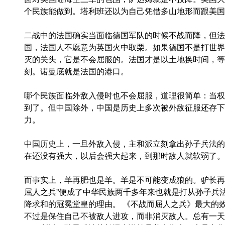
个民族能做到。塔利班还以为自己凭借多山地形而跟美国
二战中的法国确实当面临德国军队的时候不战而降，但法
国，法国人不愿意为英国火中取栗。如果德国不是打世界
灭的关头，它是不会屈服的。法国才是以土地换时间，等
刻。诺曼底就是法国的港口。
哪个民族面临外敌入侵时也不会屈服，道理很简单：当权
到了。但中国除外，中国是历史上多次被外敌征服还存下
力。
中国历史上，一旦外敌入侵，主和派立刻拿出孙子兵法的
在还没有强大，以后会强大起来，到那时敌人就软弱了。
而事实上，羊再肥也是羊。羊是不可能变成狼的。驴长再
屈人之兵”便成了中华民族两千多年来也就是打从孙子兵
降求和的冠冕堂皇的理由。 《不战而屈人之兵》最大的
不过是保住自己不被敌人进攻，而非消灭敌人。总有一天