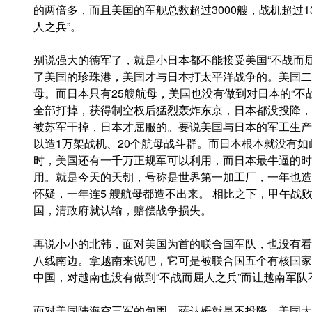
的两倍多，而且美国的军舰总数超过3000艘，战机超过13
人之兵”。
别说强大的德军了，就是小日本都不能接受美国“不战而
了美国的珍珠港，美国才与日本打太平洋战争的。美国二
母。而日本只有25艘航母，美国也没有做到对日本的“不
全部打掉，获得制空权后猛烈轰炸东京，日本都没投降，
被苏军干掉，日本才屈服的。要说美国与日本的军工生产
以造1万架战机、20个航母战斗群。而日本根本就没有
时，美国还有一千万正规军可以利用，而日本最牛逼的时
用。就是今天的天朝，号称是世界第一加工厂，一年也造
怀疑，一年连5 艘航母都造不出来。 相比之下，甲午战
国，清政府就认输，赔偿战争损失。
再说小小的北韩，面对美国为首的联合国军队，也没有看
八线南边。拿越南来说吧，它可是被联合国五个有核国家
中国，对越南也没有做到“不战而屈人之兵”而让越南军队
面对美国陆海空三军的包围，萨达姆就是不投降。美国大