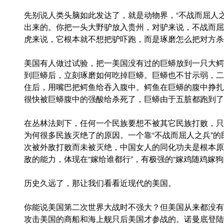
先别说人类头脑如此发达了，就是动物界，“不战而屈人
出来的。你把一头大野驴放入贵州，对驴来说，不战而屈
虎来说，它根本就不想把驴吓跑，而是琢磨怎么把对方杀
美国有人做过试验，把一美国没有过的巨蟒放到一只大鳄
到巨蟒后，立刻琢磨如何吃掉巨蟒。巨蟒也不甘示弱，二
住后，用嘴巴把鳄鱼给吞入腹中。鳄鱼在巨蟒的腹中挣扎
很快被巨蟒腹中的强酸给杀死了，巨蟒由于五脏都跑到了
在丛林法则下，任何一个民族要想不被其它民族打败，只
为何很多民族灭绝了的原因。一个靠“不战而屈人之兵”
次被外敌打败而未被灭绝，中国女人的同化功夫是根本原
敌的能力，体现在“嫁给谁都行”，有极强的“嫁鸡随鸡嫁
历史久远了，那让我们看看近现代的美国。
你能说美国第二次世界大战时不强大？但美国从来都没有
攻击美国的商船和海上舰只后美国才参战的。诺曼底登陆