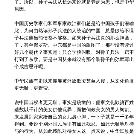
了。所以，孙子兵法从长远来说就是养虎为患，也是中华
原因。
中国历史学家们和军事家政治家们总是给中国孩子们灌输
此，为何由熟读孙子兵法的人统治的中国，总是败给不懂
子兵法连当熊便都不够格。如果孙子兵法真的那么神圣，
了，甚至俄罗斯、中东都是中国的版图了；那些没有读过
好几个朝代？事实是：只会学狼叫唤、对孙子兵法一窍不
打到了东欧。要是中国从来就没有那个装孙子的孙武写出
个成吉思汗呢。
中华民族有史以来屡屡被外敌欺凌甚至入侵，从文化角度
更无耻，更野蛮。
说中国当权者更无耻，事实是确凿的：儒家文化欺骗百姓
选数以千计的美女供他玩弄，而把伺候美女的男人阉割。
来发展到家家给自己的女儿裹小脚，一下子就是一千多年
得到。要说个别外国民族里有如此残忍、如此无耻地对待
与的行为。从如此残酷对待女人这一点来说，中华民族是