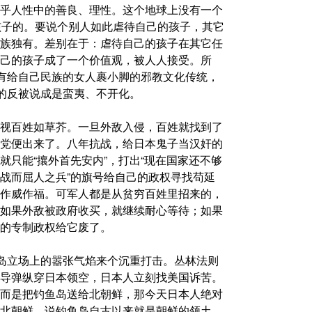
乎人性中的善良、理性。这个地球上没有一个
的孩子的。要说个别人如此虐待自己的孩子，其它
族独有。差别在于：虐待自己的孩子在其它任
己的孩子成了一个价值观，被人人接受。所
具有给自己民族的女人裹小脚的邪教文化传统，
做的反被说成是蛮夷、不开化。
视百姓如草芥。一旦外敌入侵，百姓就找到了
党便出来了。八年抗战，给日本鬼子当汉奸的
只能“攘外首先安内”，打出“现在国家还不够
战而屈人之兵”的旗号给自己的政权寻找苟延
作威作福。可军人都是从贫穷百姓里招来的，
如果外敌被政府收买，就继续耐心等待；如果
的专制政权给它废了。
鱼岛立场上的嚣张气焰来个沉重打击。丛林法则
导弹纵穿日本领空，日本人立刻找美国诉苦。
而是把钓鱼岛送给北朝鲜，那今天日本人绝对
北朝鲜，说钓鱼岛自古以来就是朝鲜的领土，