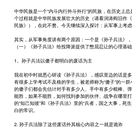
中华民族是一个“内斗内行外斗外行”的民族，在历史上
个过程就是中华民族发展壮大的历史（请看润涛阎旧作《
民族》），在此不赘。今天继续深入探讨：从军事上考虑
其实，从军事角度讲有两个原因：一个是《孙子兵法》，
（一）《孙子兵法》给投降派提供了憋屈忍让的心理基础
1。孙子兵法以傻子都明白的废话为主
我在初中时就悉心研读《孙子兵法》，感叹里边的话是多
有很多上学考试不及格的学生，被老师称为“傻子”的一
的傻子们都会先估计对手有多少人、手中有多少棍棒、弹
能胜，如果不能胜，如何找到参加的伙伴、战争在哪里打
的“知己知彼”和《孙子兵法》里的“兵者，国之大事，死
白的常识。
2. 孙子兵法除了这些废话外其核心内容之一就是诡诈