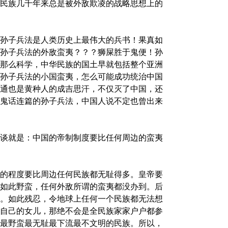
民族几千年来总是被外敌欺凌的战略思想上的
孙子兵法是人类历史上最伟大的兵书！果真如
孙子兵法的外敌蛮夷？？？狮屎胜于鬼便！孙
那么科学，中华民族的国土早就包括整个亚洲
孙子兵法的小国蛮夷，怎么可能成功统治中国
通也是黄种人的成吉思汗，不仅灭了中国，还
鬼话连篇的孙子兵法，中国人说不定也曾出来
谈就是：中国的帝制制度要比任何周边的蛮夷
的程度要比周边任何民族都无耻得多。皇帝要
如此野蛮，任何外敌所谓的蛮夷都没办到。后
。如此残忍，令地球上任何一个民族都无法想
自己的女儿，那绝不会是全民族家家户户都参
最野蛮最无耻最下流最不文明的民族。所以，