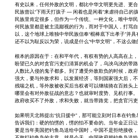
有史以来，任何外敌的文明，都比中华文明更先进、更合
民族曾以“下雨天打孩子 — 闲着也是闲着”来虐待自己
民族里肯定很多，但作为一个传统、一种文化，唯中华民
何民族里都是被主流鄙视的行为，而对于中国人，打骂自
以，这个地球上唯独中华民族信奉“棍棒底下出孝子”并
还不以为耻反以为荣，说成是什么“中华文明”，不这么
根本的原因在于：在和平年代，有权有势的人高高在上，
盼望已久的对贪官污吏们清算的机会了，乌泱乌泱的带路
人数比入侵的鬼子都多。到了遭受外敌欺负的时候，政府就
强大，要与外敌求和，以发展经济，等到国家强大后，不
残喘之机，等外敌被收买后当权者可以继续骑在百姓头上
哪里会有对外敌征战的意志？也就审时度势、见机行事。
政府收买不了外敌，求和失败，就当带路党，把贪官污吏
如果明天北韩提出“抗日援中”，那可能立刻对日本在钓
告诉我们：硬的怕愣的，愣的怕不要命的。当年金正日让
要是当年美国把钓鱼岛送给中国时，中国不是拒绝接收，
不敢打钓鱼岛的主意。就是今天，中国政府把钓鱼岛送给