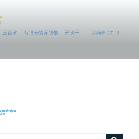
寒。 有限激情无限恨， 已吹干。 — 润涛阎 2013-