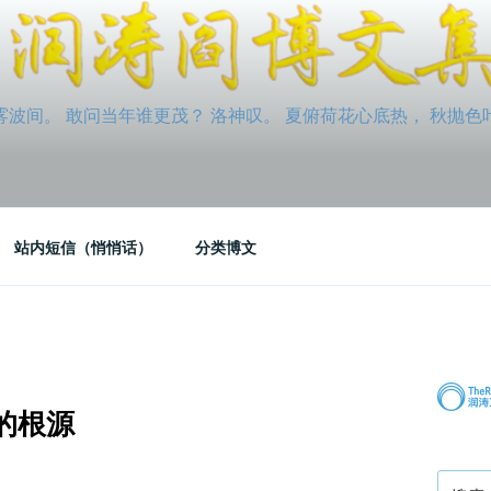
间。 敢问当年谁更茂？ 洛神叹。 夏俯荷花心底热， 秋抛色叶玉笛
站内短信（悄悄话）
分类博文
的根源
搜