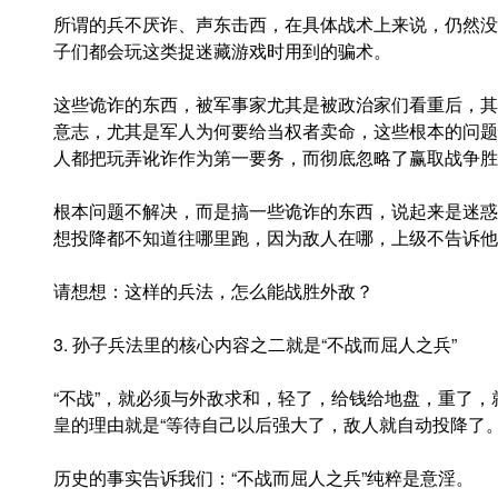
所谓的兵不厌诈、声东击西，在具体战术上来说，仍然没
子们都会玩这类捉迷藏游戏时用到的骗术。
这些诡诈的东西，被军事家尤其是被政治家们看重后，其
意志，尤其是军人为何要给当权者卖命，这些根本的问题
人都把玩弄讹诈作为第一要务，而彻底忽略了赢取战争胜
根本问题不解决，而是搞一些诡诈的东西，说起来是迷惑
想投降都不知道往哪里跑，因为敌人在哪，上级不告诉他
请想想：这样的兵法，怎么能战胜外敌？
3. 孙子兵法里的核心内容之二就是“不战而屈人之兵”
“不战”，就必须与外敌求和，轻了，给钱给地盘，重了
皇的理由就是“等待自己以后强大了，敌人就自动投降了。
历史的事实告诉我们：“不战而屈人之兵”纯粹是意淫。