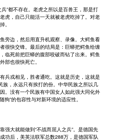
之兵”都不存在。老虎之所以是百兽王，那是打
老虎，自己只能活一天就被老虎吃掉了。对老
掉。
鱼旁边，然后用直升机观察、录像。大鳄鱼看
者很快交锋。最后的结局是：巨蟒把鳄鱼给缠
，临死前把巨蟒的腹部咬破而钻了出来。鳄鱼
外部也很快死亡。
有兵戎相见，胜者通吃。这就是历史，这就是
的民族，永远只有挨打的份。中华民族之所以几
因。没有一个民族有中国女人如此强大同化外
狗随狗”的包容性与对新环境的适应性。
靠强大就能做到“不战而屈人之兵”。是德国先
成功后，美英法联军总数288万，是德国军队