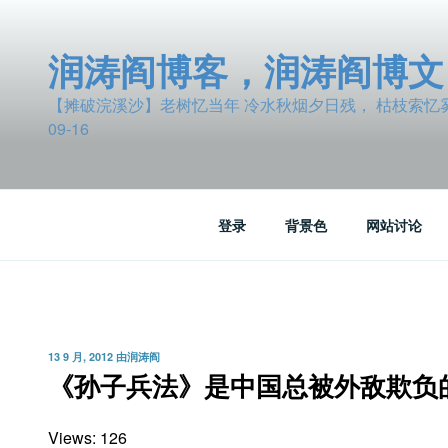
跳
至
润涛阎博客，润涛阎博文
内
容
【摊破浣溪沙】老树忆当年 冷水秋烟夕日残， 枯枝索忆雾波
09-16
登录
背景色
网站讨论
发
13 9 月, 2012
由
润涛阎
布
《孙子兵法》是中国总被外敌欺负
于
Views: 126