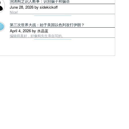
润涛阎之识人断事：识别骗子和骗语
June 28, 2026 by sidekickoff
Nice!
第三次世界大战：始于美国以色列攻打伊朗？
April 4, 2026 by 水晶蓝
编辑得真好，好像阎先生亲自写的。