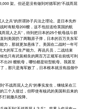
,000 架。但还是没有做到对德军的“不战而屈
屈人之兵”的所谓孙子兵法之理论。是日本先炸
战时有航母200艘，这不包括送给英国的航
战而屈人之兵”，待到把日本的25个航母战斗群
直到美国扔了两颗原子弹，日本的百万关东军
能力，那就更加悬殊了。美国在二战时一年可
如此大的军工生产能力。再说兵员，二战结束
候也只有武装精良的两百万正规军在前线可利
不出20 艘航母，哪怕都是轻型航母。我甚至
败了，那只是海军败了，日本根本就没有战领中
到“不战而屈人之兵”的事实发生，继续呆在三
的三个入侵过，但即使有核武的美国和后来的
不打就撤兵投降。
兵做不到“不战而屈人之兵”，世界上也没有一