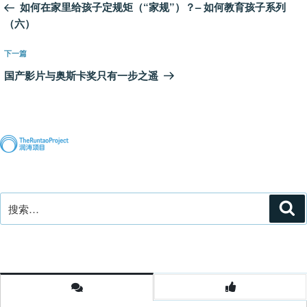
一
如何在家里给孩子定规矩（“家规”）？– 如何教育孩子系列
导
篇
（六）
航
文
章
下
下一篇
一
国产影片与奥斯卡奖只有一步之遥
篇
文
章
搜
搜
索
索：