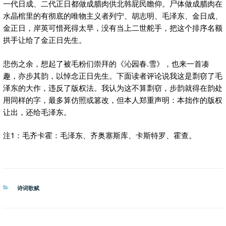
一代日成、二代正日都做成腊肉供北韩屁民瞻仰。尸体做成腊肉在
水晶棺里的有彻底的唯物主义者列宁、胡志明、毛泽东、金日成、
金正日，岸英可惜死得太早，没有当上二世舵手，把这个排序名额
拱手让给了金正日先生。
悲伤之余，想起了被毛粉们崇拜的《沁园春.雪》，也来一首凑
趣，亦步其韵，以悼念正日先生。下面读者评论说我这是剽窃了毛
泽东的大作，违反了版权法。我认为这不算剽窃，步韵就得在韵处
用同样的字，最多算仿照或篡改，但本人郑重声明：本拙作的版权
让出，还给毛泽东。
注1：毛齐卡霍：毛泽东、齐奥塞斯库、卡斯特罗、霍查。
分
诗词歌赋
类