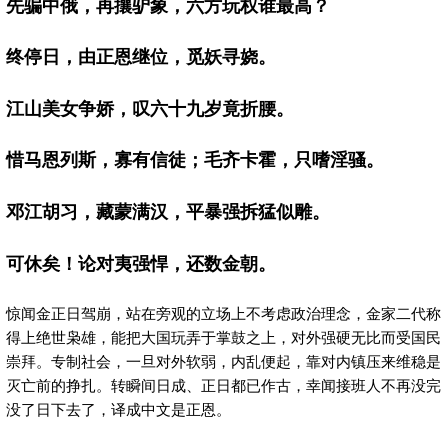
先骗中俄，再攘驴象，六方玩权谁最高？
终停日，
由正恩继位，觅妖寻娆。
江山美女争娇，叹六十九岁竟折腰。
惜马恩列斯，寡有信徒；毛齐卡霍，只嗜淫骚。
邓江胡习，藏蒙满汉，平暴强拆猛似雕。
可休矣！
论对夷强悍，还数金朝。
惊闻金正日驾崩，站在旁观的立场上不考虑政治理念，金家二代称
得上绝世枭雄，能把大国玩弄于掌鼓之上，对外强硬无比而受国民
崇拜。专制社会，一旦对外软弱，内乱便起，靠对内镇压来维稳是
灭亡前的挣扎。转瞬间日成、正日都已作古，幸闻接班人不再没完
没了日下去了，译成中文是正恩。