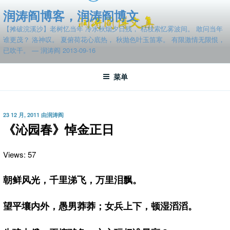
跳
润涛阎博客，润涛阎博文
至
【摊破浣溪沙】老树忆当年 冷水秋烟夕日残， 枯枝索忆雾波间。 敢问当年
内
谁更茂？ 洛神叹。 夏俯荷花心底热， 秋抛色叶玉笛寒。 有限激情无限恨，
容
已吹干。 — 润涛阎 2013-09-16
菜单
发
23 12 月, 2011
由
润涛阎
布
《沁园春》悼金正日
于
Views: 57
朝鲜风光，千里涕飞，万里泪飘。
望平壤内外，愚男莽莽；女兵上下，顿湿滔滔。