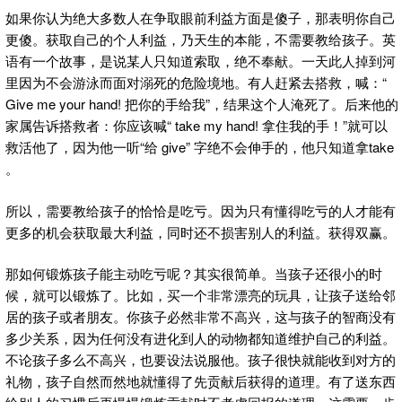
如果你认为绝大多数人在争取眼前利益方面是傻子，那表明你自己
更傻。获取自己的个人利益，乃天生的本能，不需要教给孩子。英
语有一个故事，是说某人只知道索取，绝不奉献。一天此人掉到河
里因为不会游泳而面对溺死的危险境地。有人赶紧去搭救，喊：“
Give me your hand! 把你的手给我”，结果这个人淹死了。后来他的
家属告诉搭救者：你应该喊“ take my hand! 拿住我的手！”就可以
救活他了，因为他一听“给 give” 字绝不会伸手的，他只知道拿take
。
所以，需要教给孩子的恰恰是吃亏。因为只有懂得吃亏的人才能有
更多的机会获取最大利益，同时还不损害别人的利益。获得双赢。
那如何锻炼孩子能主动吃亏呢？其实很简单。当孩子还很小的时
候，就可以锻炼了。比如，买一个非常漂亮的玩具，让孩子送给邻
居的孩子或者朋友。你孩子必然非常不高兴，这与孩子的智商没有
多少关系，因为任何没有进化到人的动物都知道维护自己的利益。
不论孩子多么不高兴，也要设法说服他。孩子很快就能收到对方的
礼物，孩子自然而然地就懂得了先贡献后获得的道理。有了送东西