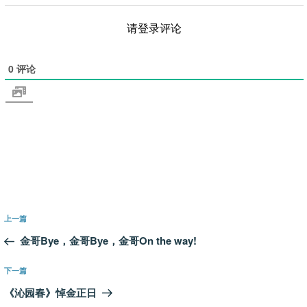
请登录评论
0
评论
文
上
上一篇
章
一
金哥Bye，金哥Bye，金哥On the way!
导
篇
航
文
下
下一篇
章
一
《沁园春》悼金正日
篇