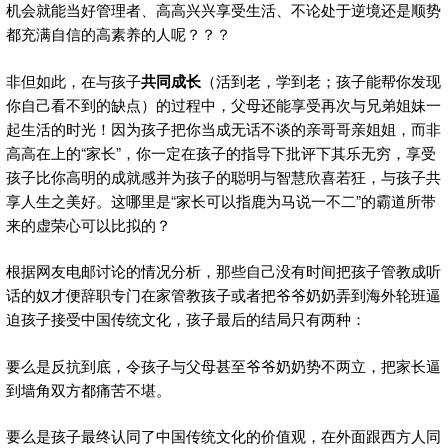
机会就能当好管理者、高高兴兴享受生活、不论处于逆境还是顺势
都充满自信的高素养的人呢？？？
非但如此，在与孩子
共同成长
（活到老，学到老；孩子能帮你发现
你自己看不到的缺点）的过程中，父母还能享受再次与兄弟姐妹一
起生活的时光！因为孩子把你当成无话不谈的亲哥哥亲姐姐，而非
高高在上的“家长”，你一定在孩子的指导下批评下其乐无穷，享受
孩子比你高明的成就感并为孩子的聪明与智慧欣喜若狂，与孩子共
享人生之美好。这哪里是“家长可以指鹿为马说一不二”的霸道所带
来的虚荣心可以比拟的？
根据网友电邮讨论的情况分析，那些自己没有时间把孩子管教成听
话的奴才便辞职专门在家管教孩子或者把爷爷奶奶弄到海外轮班逼
迫孩子接受中国传统文化，孩子最后的结局只有两种：
要么是反抗到底，令孩子与父母甚至爷爷奶奶势不两立，把家长逼
到墙角双方都痛苦不堪。
要么是孩子最终认同了中国传统文化的价值观，在外面跟西方人同