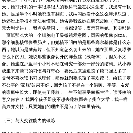
天，她打开我的一本很厚很大的教科书坐在我旁边看，我没有干扰
她。足足半个小时她都没有翻页，我纳闷她看什么这么津津乐道，
她还没上学根本无法看懂啊。她告诉我说她在研究皮匝（ Pizza ，
意大利馅饼）。我点头赞同，一点都没笑，表示尊重她。其实那是
一页纸那么大的一个细胞电子显微镜示意图，圆圆的很像 pizza 。
那个细胞核很像香肠片，但她搞不明白的是那些高尔基体是什么东
西，她以为是蘑菇片，但不知道怎么切出来的，她在那里反复琢磨
怎么下的刀。她说那些很像切开的洋葱丝（线粒体），但又不太
像。她坐在那里半个小时不动在研究一部分一部分的结构。从小养
成坐下来读书的习惯与好奇心，要比后来逼迫孩子读书强太多了。
父母不喜欢读书可以理解，那你就别要求孩子喜欢读书。给孩子定
不公平的“家规”效果不好，因为孩子不是在一个温暖、平等、友爱
的家庭中长大，即使去了藤校，一生不能享受幸福生活，读藤校的
意义何在？ 我两个孩子即使不想去藤校而去了州立大学，我一样
高兴并支持，只要她们的理由不是为了给家里省钱。
（三）与人交往能力的锻炼