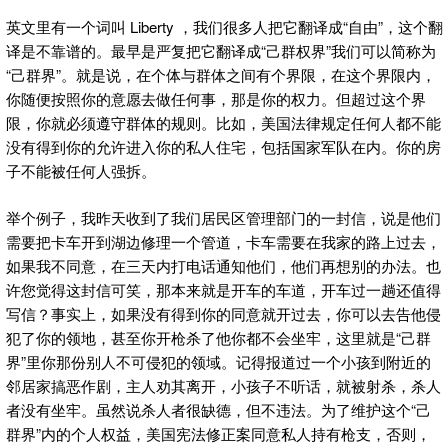
英文里有一个词叫 Liberty ，我们很多人把它翻译成“自由”，这个翻
译是不靠谱的。最早是严复把它翻译成“己群权界”我们可以简称为
“己群界”。就是说，在个体与群体之间有个界限，在这个界限内，
你随便按照你的意愿去做任何事，那是你的权力。但超过这个界
限，你就必须遵守群体的规则。比如，美国法律规定任何人都不能
没有得到你的允许进入你的私人住宅，包括国家军队在内。你的房
子不能被任何人强拆。
举个例子，我昨天收到了我们居民区管理部门的一封信，说是他们
需要把卡车开到湖边修理一个管道，卡车需要在我家的路上过去，
如果我不同意，在三天内打电话通知他们，他们再想别的办法。也
许您觉得这封信可笑，那本来就是开车的车道，开车过一趟还值得
写信？事实上，如果没有得到你的同意就开过去，你可以去告他侵
犯了你的领地，甚至你开枪杀了他你都不会坐牢，这里就是“己群
界”里你那份别人不可侵犯的领域。记得报道过一个小孩到附近的
邻居家搞恶作剧，主人劝其离开，小孩子不听话，就被射杀，杀人
者没有坐牢。虽然说杀人者很缺德，但不违法。为了维护这个“己
群界”内的个人权益，美国宪法修正案同意私人持有枪支，否则，