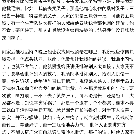
我小时候比较崇拜爷爷和父母，爷爷发现这个特性不好，便要我给
他挑毛病。比如，我俩去卖叉子，那是他精心制作的桑树叉子，三
根齿一样粗，特漂亮的叉子。人家的都是三块钱一把，可他要五块
钱，有一个生产队队长模样的大叔给他四块钱全部包圆的还价，他
不肯，要四块五。那人走后就没有给四块钱的，结果我们没开张就
拉回家了。
到家后他很后悔？晚上他让我找到他的错在哪里。我说他应该四块
钱卖掉。他点头认同。从此，他常常让我找他的错误。我后来习惯
了，也就不客气了。他就慢慢给我讲我批评别人太直接，人家受不
了，要学会批评别人的技巧。我纳闷学批评别人、给别人挑错干
嘛。他告诉我，他年轻时哥仨开糖厂，规模越来越大，以至于后来
天津好几家商店都靠我们的糖厂供货。但在那兵荒马乱的年代，两
次被土匪抢劫，干不下去了就关张了。可不论是长工还是短工，大
家都不走，别说幸灾乐祸了，那是一个没有，个个都哭，要求不要
工钱白干活也要重新开张。就是因为厂长当得好，对手下人友善，
事实上并不少赚钱。比如，有人生病了，就立刻找医生，没钱就给
他付上。等他好了，他一定玩命地卖力气。 批评人更要讲究方
式，不能大庭广众面前就劈头盖脸地批评。那样的话，即使人家不