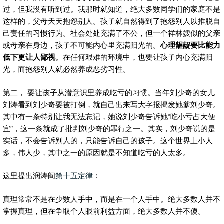
过，但我没有听到过。我那时就知道，绝大多数同学们的家庭不是
这样的，父母天天抱怨别人。孩子就自然得到了抱怨别人以推脱自
己责任的习惯行为。社会处处充满了不公，但一个祥林嫂似的父亲
或母亲在身边，孩子不可能内心里充满阳光的。
心理龌龊要比能力
低下更让人鄙视
。在任何艰难的环境中，也要让孩子内心充满阳
光，而抱怨别人就必然养成恶劣习性。
第二， 要让孩子从潜意识里养成吃亏的习惯。当年刘少奇的女儿
刘涛看到刘少奇要被打倒，就自己出来写大字报揭发她爹刘少奇。
其中有一条特别让我无法忘记，她说刘少奇告诉她“吃小亏占大便
宜”，这一条就成了批判刘少奇的罪行之一。其实，刘少奇说的是
实话，不会告诉别人的，只能告诉自己的孩子。这个世界上小人
多，伟人少，其中之一的原因就是不知道吃亏的人太多。
这里提出润涛阎
第十五定律
：
真理常常不是在少数人手中，而是在一个人手中。绝大多数人并不
掌握真理，但在争取个人眼前利益方面，绝大多数人并不傻。