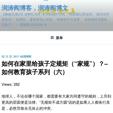
跳
润涛阎博客，润涛阎博文
至
【摊破浣溪沙】老树忆当年 冷水秋烟夕日残， 枯枝索忆雾波间。 敢问当年
内
谁更茂？ 洛神叹。 夏俯荷花心底热， 秋抛色叶玉笛寒。 有限激情无限恨，
容
已吹干。 — 润涛阎 2013-09-16
菜单
发
22 12 月, 2011
由
润涛阎
布
如何在家里给孩子定规矩（“家规”）？–
于
如何教育孩子系列（六）
Views: 282
地球人，不论在哪个国家，都需要有大家共同遵守的规则，上升到
更高的层面便是法律。
“无规矩不成方圆”说的是如果人人都各行其
是，必然导致永无休止的冲突。