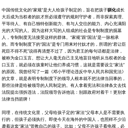
中国传统文化的“家规”是大人给孩子制定的，旨在把孩子
驯化
成长
大后成为当权者的奴才所必须遵守的规则守护者，而非探索真理、
平等待人、有自己独特创新能力、有与人交往的能力、内心充满阳
光的大写的人。因为这样大写的人组成的社会是专制制度的掘墓
人，专制制度无法接受这样的群体。“家规”跟“国法”是一脉相承
的。而专制制度下的“国法”是专门用来对付奴才的，所谓的“君让臣
死臣不得不死”说得再清楚不过了，因为君王的每句话都是法律，
被称为金口玉言。想让大人毫无自己主见地盲目地听从当权者的金
口玉言，就必须在孩童时让他们养成习惯，这就是需要设立“家法”
的原因。我曾经写了一篇《邓小平理论违反中华人民共和国宪法》
的文章，就是表明专制制度下的领导人根本就不把法律当回事的，
那些法律是给被领导的人民制定的。有人拿着宪法和法律条文去找
法院提出强拆违法，法院领导告诉他说：别跟政府对着干！更别拿
法律当挡箭牌！
同理，在传统文化里，父母给孩子定的“家法”父母本人是不需要执
行的，但孩子必须执行。即使今天在海外的中国人，也照样不少沿
袭着这套“家法”管教自己的孩子。比如：父母不许孩子看电视，必