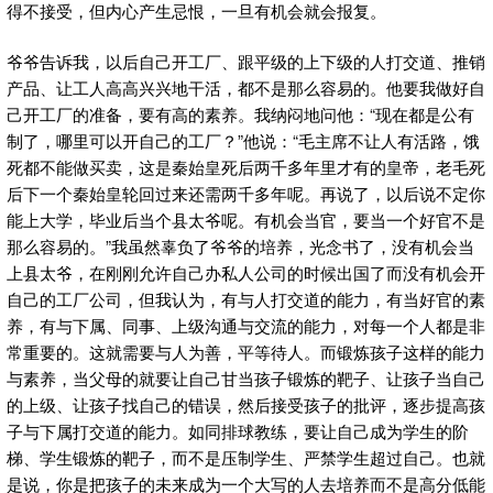
得不接受，但内心产生忌恨，一旦有机会就会报复。
爷爷告诉我，以后自己开工厂、跟平级的上下级的人打交道、推销
产品、让工人高高兴兴地干活，都不是那么容易的。他要我做好自
己开工厂的准备，要有高的素养。我纳闷地问他：“现在都是公有
制了，哪里可以开自己的工厂？”他说：“毛主席不让人有活路，饿
死都不能做买卖，这是秦始皇死后两千多年里才有的皇帝，老毛死
后下一个秦始皇轮回过来还需两千多年呢。再说了，以后说不定你
能上大学，毕业后当个县太爷呢。有机会当官，要当一个好官不是
那么容易的。”我虽然辜负了爷爷的培养，光念书了，没有机会当
上县太爷，在刚刚允许自己办私人公司的时候出国了而没有机会开
自己的工厂公司，但我认为，有与人打交道的能力，有当好官的素
养，有与下属、同事、上级沟通与交流的能力，对每一个人都是非
常重要的。这就需要与人为善，平等待人。而锻炼孩子这样的能力
与素养，当父母的就要让自己甘当孩子锻炼的靶子、让孩子当自己
的上级、让孩子找自己的错误，然后接受孩子的批评，逐步提高孩
子与下属打交道的能力。如同排球教练，要让自己成为学生的阶
梯、学生锻炼的靶子，而不是压制学生、严禁学生超过自己。也就
是说，你是把孩子的未来成为一个大写的人去培养而不是高分低能