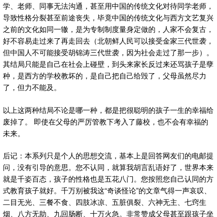
学、老师、同事无法沟通，甚至用中国的传统文化对待同学老师，
导致性格分裂甚至前途丧失，毕竟中国的传统文化与西方文艺复兴
之前的文化如同一辙，是为专制制度量身定做的，人家不会复古，
好不容易走过来了再走回去（北朝鲜人民可以接受金家三代世袭，
但中国人不可能接受胡锦涛三代世袭，因为社会走过了那一步）。
其结局只能是自己在社会上碰壁，到头来家长反过来还骂孩子是孽
种，是西方的学校教坏的，是自己把自己给毁了，父母虽然尽力
了，但力不能及。
以上这两种结局不论是哪一种，都是把很聪明的孩子一生的幸福给
废掉了。 即使在父母的严厉管教下考入了藤校，也不会有幸福的
未来。
后记：本系列只是个人的思想交流，基本上是回答网友们的电邮提
问，没有引导的意思。您不认同，就算我胡言乱语好了，世界本来
就是千姿百态，孩子的性格也是五花八门。您按照您自己认同的方
式教育孩子就好。千万别被我这“奇谈怪论”的文章气得一声哀叹、
二目无光、三餐不食、四肢冰凉、五脏俱裂、六神无主、七窍生
烟、八方无助、九回肠断、十万火急。非常赞成父母甚至跟孩子坐