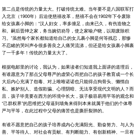
第二点是传统的力量太大。打破传统太难。当年要不是八国联军打
入北京（1900年）后迫使慈禧改革，慈禧不会在1902年下令废除
给女孩裹小脚的：“汉人妇女，率多缠足，由来已久，有伤造物之
和。嗣后晋绅之家，务当婉切劝导，使之家喻户晓，以期废除积
习。”虽然每个家长都知道给自己的女儿裹小脚是何等残忍，那惨
不忍睹的哭叫声令很多善良之人痛哭流涕，但还是给女孩裹小脚裹
了一千多年！传统的力量太大了。
根据电邮里的讨论，我认为，如果读者们知道我上面讲的道理后，
有谁愿意为了那点父母尊严的虚荣心而把自己的孩子教育成一个长
大后内心充满了怨毒、对上唯唯诺诺也只能得点狗骨头、懒惰自
私、嫉妒别人、造假欺骗、心理阴暗、无法享受现代文明的人？而
且，孩子毕竟要在西方的环境中长大，孩子极容易用平等的观念和
“己群权界”的思维把父母逼到墙角来得到本来就属于他们的个体尊
严与平等，在此过程中父母的痛苦也是撕肝裂肺的。
有谁不愿意把自己的孩子培养成内心充满阳光、勤奋努力、与人为
善、平等待人、对社会有贡献、有判断能力、有创新精神、一旦有