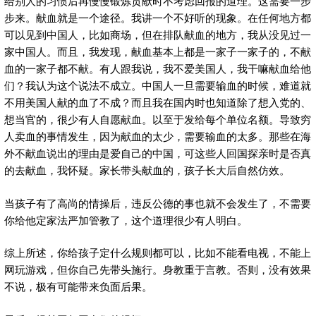
给别人的习惯后再慢慢锻炼贡献时不考虑回报的道理。这需要一步
步来。献血就是一个途径。我讲一个不好听的现象。在任何地方都
可以见到中国人，比如商场，但在排队献血的地方，我从没见过一
家中国人。而且，我发现，献血基本上都是一家子一家子的，不献
血的一家子都不献。有人跟我说，我不爱美国人，我干嘛献血给他
们？我认为这个说法不成立。中国人一旦需要输血的时候，难道就
不用美国人献的血了不成？而且我在国内时也知道除了想入党的、
想当官的，很少有人自愿献血。以至于发给每个单位名额。导致穷
人卖血的事情发生，因为献血的太少，需要输血的太多。那些在海
外不献血说出的理由是爱自己的中国，可这些人回国探亲时是否真
的去献血，我怀疑。家长带头献血的，孩子长大后自然仿效。
当孩子有了高尚的情操后，违反公德的事也就不会发生了，不需要
你给他定家法严加管教了，这个道理很少有人明白。
综上所述，你给孩子定什么规则都可以，比如不能看电视，不能上
网玩游戏，但你自己先带头施行。身教重于言教。否则，没有效果
不说，极有可能带来负面后果。