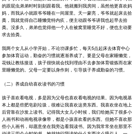
的跟屁虫弟弟时时刻刻跟着我。他就搬到我房间，虽然他更喜欢妈
妈，而我从小就跟爷爷睡在一间屋里。天一蒙亮，爷爷就起床去拾
粪，我就觉得自己睡懒觉特内疚，便主动跟爷爷讲我也起早去拾
粪。没多久，弟弟也觉得他一个人在被窝里睡觉不好，便也主动要
求去拾粪。
我两个女儿从小学开始，不论功课多忙，每天5点起床去体育中心
参加体育运动，勤奋的习惯就逐渐养成了。要是父母在家睡懒觉，
花钱让教练接送，孩子很快就会找到理由不去参加体育锻炼而在家
里睡懒觉的。父母一定要以身作则，引导孩子养成勤奋的习惯。
（二）养成自幼喜欢读书的习惯
孩子喜欢看电视，多是因为父母也喜欢看电视的结果。因为电视基
本上都是些肥皂剧垃圾，很难让我喜欢这类东西。我喜欢坐在地上
后背靠在沙发上读书。记得我大女儿小时候，我们给她买了很多小
人画书和动画电视录像带，都是小孩喜欢看的东西。但她不喜欢那
些小人画书，却愿意坐在我旁边看我读书。因为我常常坐在那里不
动读三四个小时的书，她就纳闷我读的什么东西这么吸引人。一