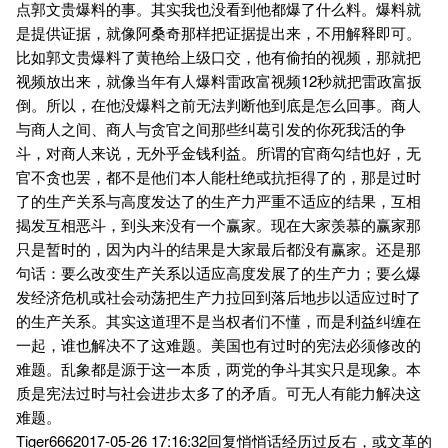
点郭文贵爆料的事。其实我也没看到他都爆了什么料。爆料就
是提供证据，就像阿桑奇那样把证据提出来，不用解释即可。
比如郭文贵爆料了黄艳给上级口交，他有偷拍的视频，那就把
视频放出来，就像当年有人爆料雷政富视频12秒就把雷政富扳
倒。所以，在他没爆料之前无法判断他到底是怎么回事。商人
与商人之间、商人与贪官之间那些纠葛引发的你死我活的争
斗，对商人来说，无外乎金钱利益。所谓的官商勾结也好，无
官不贪也罢，都不是他们本人能杜绝或抗拒得了的，那是过时
了的生产关系与高度发达了的生产力严重不适应的结果，互相
揭发互相恶斗，到头来没有一个赢家。现在大家羡慕的赢家那
只是暂时的，因为内斗的结果是大家最后都没有赢家。还是那
句话：要么改变生产关系以适应高度发展了的生产力；要么爆
发经济危机或社会动荡把生产力拉回到落后地步以适应过时了
的生产关系。其实这道理不是当权者们不懂，而是利益纠缠在
一起，谁也解决不了这难题。美国也有过时的宪法必须修改的
难题。乱象都是源于这一本质，两党的争斗其实只是现象。本
质是宪法过时与社会进步太多了的矛盾。可无人有能力解决这
难题。
Tiger6662017-05-26 17:16:32回复悄悄话经历过反右，或文革的