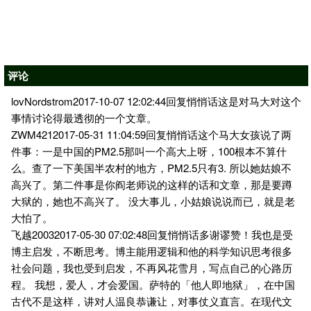
评论
lovNordstrom2017-10-07 12:02:44回复悄悄话这是对马大对这个
事情讨论得最透彻的一个文章。
ZWM4212017-05-31 11:04:59回复悄悄话这个马大女孩说了两
件事：一是中国的PM2.5那叫一个高大上呀，100根本不算什
么。查了一下美国半农村的地方，PM2.5只有3. 所以她姑娘不
高兴了。第二件事是你阎老师说的这样的话和文章，那是要蹲
大狱的，她也不高兴了。 没大事儿，小姑娘说说而已，就是老
大怕了。
飞越20032017-05-30 07:02:48回复悄悄话多谢谬赞！我也是受
博主启发，不断思考。博主能用逻辑和他的科学知识思考很多
社会问题，我也受到启发，不再风花雪月，写点自己的心路历
程。 我想，爱人，才会爱国。萨特的「他人即地狱」，在中国
古代不是这样，讲对人温良恭谦让，对事仗义直言。在现代文