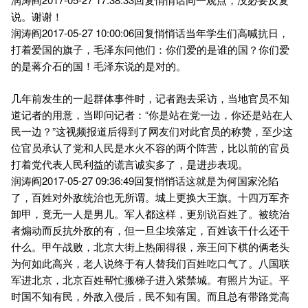
说。谢谢！
润涛阎2017-05-27 10:00:06回复悄悄话当年学生们高喊抗日，
打着爱国的旗子，毛泽东问他们：你们爱的是谁的国？你们爱
的是蒋介石的国！毛泽东说的是对的。
几年前发生的一起群体事件时，记者跑去采访，当地官员不知
道记者的用意，当即问记者：“你是站在党一边，你还是站在人
民一边？”这视频报道后得到了网友们对此官员的称赞，至少这
位官员承认了党和人民是水火不容的两个阵营，比以前的官员
打着党代表人民利益的谎言诚实多了，是进步表现。
润涛阎2017-05-27 09:36:49回复悄悄话这就是为何国家沦陷
了，百姓对外敌统治也无所谓。城上更换大王旗。十四万军齐
卸甲，竟无一人是男儿。军人都这样，更别说百姓了。被统治
者煽动而反抗外敌的有，但一旦尘埃落定，百姓该干什么还干
什么。甲午战败，北京大街上热闹得很，亲王问下棋的俩老头
为何如此高兴，老人说终于有人替我们百姓吃口气了。八国联
军进北京，北京百姓帮忙搬梯子进入紫禁城。有照片为证。平
时国不知有民，外敌入侵后，民不知有国。而且总有带路党高