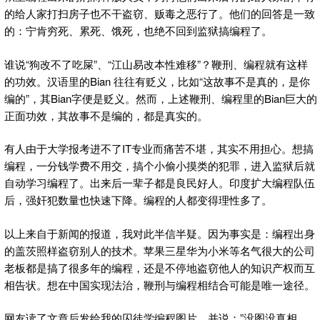
的给人家打扫房子也不干盗窃、贩毒之恶行了。他们的回答是一致
的：宁肯穷死、累死、饿死，也绝不回到监狱搞编程了。
谁说“狗改不了吃屎”、“江山易改本性难移”？鞭刑、编程就有这样
的功效。汉语里的Bian 往往有贬义，比如“这故事不是真的，是你
编的”，其Bian字便是贬义。然而，上述鞭刑、编程里的Bian巨大的
正面功效，其故事不是编的，都是真实的。
有人由于大学报考进不了IT专业而痛苦不堪，其实不用担心。想搞
编程，一分钱学费不用交，搞个小偷小摸类的犯罪，进入监狱后就
自动学习编程了。出来后一辈子都是良民好人。印度扩大编程队伍
后，强奸犯数量也快速下降。编程的人都变得理性多了。
以上来自于新闻的报道，我对此半信半疑。因为事实是：编程出身
的盖茨照样盗窃别人的技术。苹果三星华为小米等名气很大的公司
老板都是搞了很多年的编程，还是不停地盗窃他人的知识产权而互
相告状。想在中国实现法治，鞭刑与编程相结合可能是唯一途径。
网友读了文章后发给我的囚徒学编程图片，并说：”没图没真相。