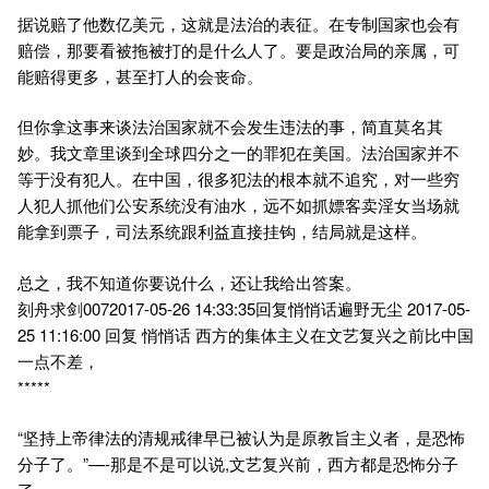
据说赔了他数亿美元，这就是法治的表征。在专制国家也会有
赔偿，那要看被拖被打的是什么人了。要是政治局的亲属，可
能赔得更多，甚至打人的会丧命。
但你拿这事来谈法治国家就不会发生违法的事，简直莫名其
妙。我文章里谈到全球四分之一的罪犯在美国。法治国家并不
等于没有犯人。在中国，很多犯法的根本就不追究，对一些穷
人犯人抓他们公安系统没有油水，远不如抓嫖客卖淫女当场就
能拿到票子，司法系统跟利益直接挂钩，结局就是这样。
总之，我不知道你要说什么，还让我给出答案。
刻舟求剑0072017-05-26 14:33:35回复悄悄话遍野无尘 2017-05-
25 11:16:00 回复 悄悄话 西方的集体主义在文艺复兴之前比中国
一点不差，
*****
“坚持上帝律法的清规戒律早已被认为是原教旨主义者，是恐怖
分子了。”—-那是不是可以说,文艺复兴前，西方都是恐怖分子