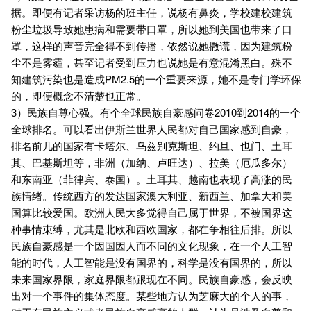
据。即便有记者采访杨的班主任，说杨有鼻炎，学校建校建筑
粉尘垃圾导致她患病和需要带口罩，所以她到美国也带来了口
罩，这样的声音完全得不到传播，依然说她撒谎，因为建筑粉
尘不是雾霾，甚至记者受到压力也说她是有意混淆黑白。殊不
知建筑污染也是造成PM2.5的一个重要来源，她不是专门学环保
的，即便概念不清楚也正常。
3）民族自尊心强。有个全球民族自豪感问卷2010到2014的一个
全球排名。可以看出伊斯兰世界人民都对自己国家感到自豪，
排名前几的国家有卡塔尔、乌兹别克斯坦、约旦、也门、土耳
其、巴基斯坦等，非洲（加纳、卢旺达）、拉美（厄瓜多尔）
和东南亚（菲律宾、泰国）。土耳其、越南也表现了高涨的民
族情绪。传统西方的发达国家澳大利亚、新西兰、加拿大和美
国算比较爱国。欧洲人民大多觉得自己属于世界，不被国界这
种事情束缚，尤其是北欧和西欧国家，都在争相往后排。所以
民族自豪感是一个因国因人而不同的文化现象，在一个人工智
能的时代，人工智能是没有国界的，科学是没有国界的，所以
未来国家界限，家庭界限都跟现在不同。民族自豪感，会反映
出对一个事件的集体态度。某些地方认为芝麻大的个人的事，