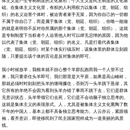
体主义是产生专制制度的文化基石；个人主义是民主制度的文化基
础。在集体主义文化里，有权的人利用权力以集体（党、朝廷、组
织）的名义迫害个体时，被迫害者束手无策，因为你自己的一切都
不属于你自己了，而是属于集体（党、朝廷、组织），你唯一能做
的就是表明你不反对你所属的那个集体（党、朝廷、组织）。这就
是专制制度下当权者个人迫害他人时可以肆无忌惮的原因，因为他
以代表了集体（党、朝廷、组织）的名义。凡是打着代表集体
（党、朝廷、组织）对某个体实行镇压时，该集体里的群体立刻跟
随，只要提出该个体的言论是反对集体的即可。
我小时候放羊，我根本就不担心整个羊群乱跑而我一个人管不过
来，我只要牵住头羊即可。我们那里是大平原，如果是高山峻岭，
那就必须时时刻刻把头羊的缰绳攥住，否则万一头羊跳下悬崖，其
它所有的羊绝不会因为看到头羊办错了事而不跳下去，它们是群体
无意识状态，头羊带领它们去死，它们是不会动脑子独立思考的。
这就是集体主义的表现形式。人，尤其是被集体主义文化熏陶了数
千年的中国人，基本上都不具备独立思考能力。人云亦云，紧跟领
袖，看齐意识，即使移民到了民主国家照样成为一道美丽的风景
线。