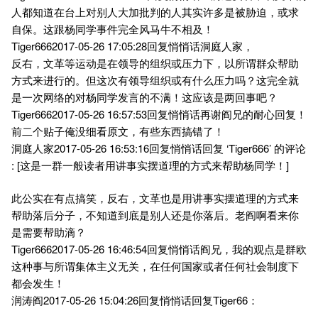
人都知道在台上对别人大加批判的人其实许多是被胁迫，或求
自保。这跟杨同学事件完全风马牛不相及！
Tiger6662017-05-26 17:05:28回复悄悄话洞庭人家，
反右，文革等运动是在领导的组织或压力下，以所谓群众帮助
方式来进行的。但这次有领导组织或有什么压力吗？这完全就
是一次网络的对杨同学发言的不满！这应该是两回事吧？
Tiger6662017-05-26 16:57:53回复悄悄话再谢阎兄的耐心回复！
前二个贴子俺没细看原文，有些东西搞错了！
洞庭人家2017-05-26 16:53:16回复悄悄话回复 ‘Tiger666’ 的评论
: [这是一群一般读者用讲事实摆道理的方式来帮助杨同学！]
此公实在有点搞笑，反右，文革也是用讲事实摆道理的方式来
帮助落后分子，不知道到底是别人还是你落后。老阎啊看来你
是需要帮助滴？
Tiger6662017-05-26 16:46:54回复悄悄话阎兄，我的观点是群欧
这种事与所谓集体主义无关，在任何国家或者任何社会制度下
都会发生！
润涛阎2017-05-26 15:04:26回复悄悄话回复Tiger66：