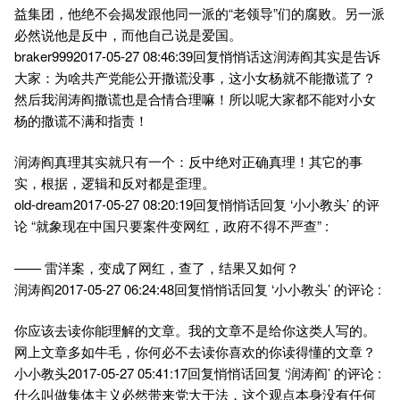
益集团，他绝不会揭发跟他同一派的“老领导”们的腐败。另一派
必然说他是反中，而他自己说是爱国。
braker9992017-05-27 08:46:39回复悄悄话这润涛阎其实是告诉
大家：为啥共产党能公开撒谎没事，这小女杨就不能撒谎了？
然后我润涛阎撒谎也是合情合理嘛！所以呢大家都不能对小女
杨的撒谎不满和指责！
润涛阎真理其实就只有一个：反中绝对正确真理！其它的事
实，根据，逻辑和反对都是歪理。
old-dream2017-05-27 08:20:19回复悄悄话回复 ‘小小教头’ 的评
论 “就象现在中国只要案件变网红，政府不得不严查” :
—— 雷洋案，变成了网红，查了，结果又如何？
润涛阎2017-05-27 06:24:48回复悄悄话回复 ‘小小教头’ 的评论 :
你应该去读你能理解的文章。我的文章不是给你这类人写的。
网上文章多如牛毛，你何必不去读你喜欢的你读得懂的文章？
小小教头2017-05-27 05:41:17回复悄悄话回复 ‘润涛阎’ 的评论 :
什么叫做集体主义必然带来党大于法，这个观点本身没有任何