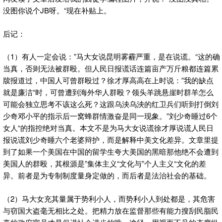
没图你说个JB呀。“现在补贴上。
后记：
（1）有人一定会说：”马大女说昆明雾霾严重，是在说谎。“这的确
当真，否则无法被群殴。但人民日报谎话连篇亩产万斤粮都连篇累
牍报道过，中国人可曾群殴过？徐才厚高高在上时说：”我的缺点
就是廉洁“时，可曾遭到海外华人群殴？领头羊跳悬崖时群羊怎么
可能会独立思考不该这么死？这跟乌泱乌泱的红卫兵们听到打倒刘
少奇邓小平的指示后一窝蜂群情激奋是同一现象。”刘少奇睡过6个
女人“的指控绝对当真。本文不是为马大女说谎徐才厚说谎人民日
报说谎刘少奇睡六个老婆辩护，而是解释中美文化差异。文章里提
到了如果一个美国在中国的留学生夸大美国的黑暗那他绝不会遭到
美国人的群殴，其根源是”集体主义“文化与”个人主义“文化的差
异。前者是为专制制度量身定做的，而后者是法治社会的基础。
（2）马大女充其量属于势利小人，而势利小人到处都是，其危害
与窃国大盗毫无相比之处。把精力放在监督那些有能力搜刮民脂民