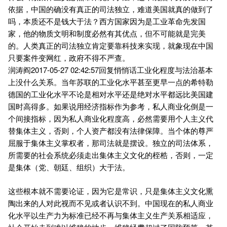
依据，中国的确没有真正的司法独立，难道美国就真的做到了
吗，本质还不是钱大于法？西方国家因为是工业革命先发国
家，他的物质文明和制度必然有其优点，但不可能就是完美
的。人类真正的司法独立肯定要靠科技来实现，就象现在中国
只要案件变网红，政府不得不严查。
润涛阎2017-05-27 02:42:57回复悄悄话工业化程度与法治基本
上没什么关系。当年苏联的工业化水平甚至更早一点的希特勒
德国的工业化水平不论是相对水平还是绝对水平都远比美国建
国时高得多。如果说用经济指标作为参考，私人商业化倒是一
个间接指标，因为私人商业化程度高，必然需要用个人主义代
替集体主义，否则，个人资产都没有法律保障。当个体的尊严
屈服于集体主义掌权者，那司法就是摆设。独立的司法体系，
所需要的社会系统必须走出集体主义文化的桎梏，否则，一定
是集体（党、朝廷、组织）大于法。
这些根本就不需要论证，因为它是常识，只是集体主义文化熏
陶出来的人对此视而不见或者认识不到。中国现在的私人商业
化水平以生产力为标准已经不再与集体主义生产关系相适应，