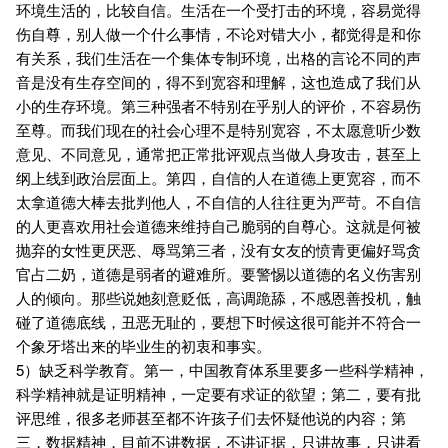
环境生活的，比较自信。生活在一个受打击的环境，容易觉得
伤自尊，别人做一个什么事情，不论对错大小，都觉得是和你
有关系，我们生活在一个集体专制环境，出格的言论不同的声
音是没有生存空间的，得不到宽容和理解，这也造成了我们从
小的生存环境。第三种强者不特别在乎别人的评价，不容易伤
至尊。而我们现在的社会心理不是特别宽容，不太愿意听少数
意见、不同意见，通常把正常批评观点当做人身攻击，甚至上
纲上线到政治层面上。第四，自信的人在道德上更宽容，而不
太拿道德大棒去批判他人，不自信的人往往更为严苛。不自信
的人更喜欢用社会道德来维持自己脆弱的自尊心。这就是何被
抛弃的女性更厌恶、辱骂第三者，没有女友的愤青更偏好骂贪
官占二奶，道德是弱者的避难所。要警惕以道德的名义伤害别
人的倾向。那些说她刻意贬低，高调跪舔，不感恩善投机，触
碰了道德底线，丑恶无耻的，要想下时候这很可能并不符合一
个象牙塔出来的毕业生的初衷和事实。
5）缺乏科学教育。第一，中国教育体系里要多一些科学精神，
科学精神就是证明精神，一定要有求证的欲望；第二，要有批
评思维，很多老师甚至都不许孩子们去怀疑他说的内容；第
三，数据精神，目前不讲数据，不讲证据，只讲故事，只讲看