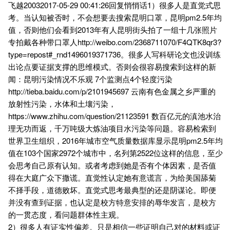
飞越20032017-05-29 00:41:26回复悄悄话1）很多人是直觉式思
考。当认知被否时，不会想要去搜索昆明口罩，昆明pm2.5年均
值，否则他们会看到2013年有人昆明街头拍了一组十几张照片
专拍戴各种带口罩人http://weibo.com/2368711070/F4QTK8qr3?
type=repost#_rnd1496019371736。很多人写科研论文也没训练
出论点要证据支撑的思维模式。否则会很容易搜索到这样的新
闻：昆明污染情况不乐观 7个监测点4个轻度污染
http://tieba.baidu.com/p/2101945697 云南有色金属之乡严重的
放射性污染，水体和土壤污染，
https://www.zhihu.com/question/21123591 数百亿元的滇池水治
理无功而返，千万吨级大炼油项目水污染等问题。容易检索到
世界卫生组织，2016年城市空气质量数据库显示昆明pm2.5年均
值在103个国家2972个城市中，名列第2522位这样的信息，至少
会思考自己原有认知。或者考虑到她是否有个体因素，是否值
得在大庭广众下撒谎。直觉性认定她有意谎言，为给美国舔菊
不择手段，道德败坏。直觉式思考最典型的还是阴谋论。即便
并没有查到证据，也认定是校方特意安排的辱华发言，是校方
的一贯态度，看问题群体性主观。
2）很多人有证实性偏差。只是相信一些证明自己对的材料或证