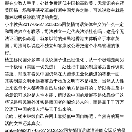
握在少数人手里，处处免费贬低中国抬高欧美，无意识的在帮
美国搞一场和平演变革命打断中国复兴之路，可以说楼主就是
那种聪明反被聪明误的典型。
小小教头2017-05-27 20:53:35回复悄悄话集体主义为什么一定
和司法独立有联系，司法独立一定代表法治社会吗，这是个无
法证明的伪命题，就象以前的殖民地香港主体听命于本家英
国，司法可以说也不独立却靠廉政公署把这个小岛管理的很
好。
楼主移民国外多年可以说脑子也已经僵化，从一个极端走向另
一个极端（美国一切先进），处处把中国的制度落后当作调侃
笑脸，却没有看见中国仍然在大踏步工业化前进的积极一面，
其实制度文明永远要落后于物质文明而不是相反。当然从人性
上来说每个人都希望自己居住的地方是最好的，所以楼主反中
的意识可以说是人性本能，所以说中国的发展不是依靠你们这
些说是移民海外其实是叛国者的嘴炮起来的，而是靠千千万万
没离开中国的汉人埋头苦干出来的。
哈哈，楼主继续自己在网上靠贬低中国自嗨吧，当然有的写生
活的文章还算真实。
braker9992017-05-27 20:32:22回复悄悄话你润涛阎实际反的是