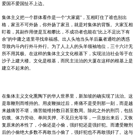
爱国不爱国扯不上边。
集体主义把一个群体看作是一个“大家庭”，互相盯住了谁也别出
格，家丑不可外扬，你外扬了家丑，就是对集体的背叛。大家互相
盯着，其副作用便是互相攀比，不成功者也能在“比上不足比下有
余”的中庸之道里寻找幸福感。出人头地当头羊后赢者通吃的诱惑
导致内斗内行外斗外行。为了人上人的头羊领袖地位，三十六计无
所不用其极。在这样的集体主义文化根基下，实现法治社会等于在
沙子上建大楼。文化是根基，而民主法治的大厦在这样的根基上是
建立不起来的。
在集体主义文化熏陶下的华人世界里，新加坡的确实现了法治。这
是靠鞭刑而维持的。用皮鞭抽过后，疼痛不是受刑那一刻，而是越
来越痛苦不堪，痛苦能维持数日甚至数周。除此之外的刑罚，包括
饥饿、体力劳动、单间关押、不见日光等等，一旦放出来后，又恢
复原来的本性了，小偷还是小偷，强奸犯还是强奸犯。而遭受鞭刑
后的小偷绝大多数不再敢当小偷了，强奸犯也不再敢强奸了。这与