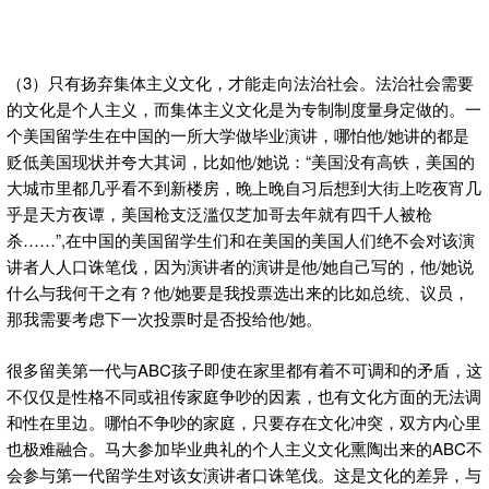
（3）只有扬弃集体主义文化，才能走向法治社会。法治社会需要
的文化是个人主义，而集体主义文化是为专制制度量身定做的。一
个美国留学生在中国的一所大学做毕业演讲，哪怕他/她讲的都是
贬低美国现状并夸大其词，比如他/她说：“美国没有高铁，美国的
大城市里都几乎看不到新楼房，晚上晚自习后想到大街上吃夜宵几
乎是天方夜谭，美国枪支泛滥仅芝加哥去年就有四千人被枪
杀……”,在中国的美国留学生们和在美国的美国人们绝不会对该演
讲者人人口诛笔伐，因为演讲者的演讲是他/她自己写的，他/她说
什么与我何干之有？他/她要是我投票选出来的比如总统、议员，
那我需要考虑下一次投票时是否投给他/她。
很多留美第一代与ABC孩子即使在家里都有着不可调和的矛盾，这
不仅仅是性格不同或祖传家庭争吵的因素，也有文化方面的无法调
和性在里边。哪怕不争吵的家庭，只要存在文化冲突，双方内心里
也极难融合。马大参加毕业典礼的个人主义文化熏陶出来的ABC不
会参与第一代留学生对该女演讲者口诛笔伐。这是文化的差异，与