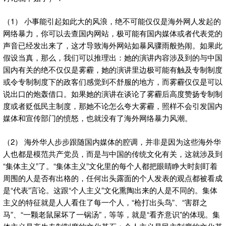
（1） 小事能引起如此大的风浪，绝不可能仅仅是海外网人发起的
网络暴力，你可以去查国内网站，极可能有国内媒体或者代表党的
声音已经发出来了，这才导致海外网站如暴风骤雨般热闹。如果此
假设当真，那么，我们可以推理出：她的演讲内容涉及到的与中国
国内有关的绝不仅仅是雾霾，她的演讲里边极可能有触及专制制度
或令专制制度下的政客们感觉到不舒服的地方，而雾霾仅仅是可以
说出口的炮轰借口。如果她的演讲在谈论了雾霾后高度赞扬专制制
度或者贬低民主制度，那她不论怎么夸大雾霾，照样不会引发国内
媒体和宣传部门的愤怒，也就没有了海外网络暴力风潮。
（2） 海外华人步步跟随国内媒体的腔调，并非是因为这些海外华
人也都是模范共产党员，而是与中国的传统文化有关，这就涉及到
“集体主义”了。“集体主义”文化里的每个人都把眼睛睁大时刻盯着
周围的人是否有出格的，任何出头露面的个人发表的观点都被看成
是“代表”言论。这跟“个人主义”文化熏陶出来的人是不同的。集体
主义的特征就是人人看住了每一个人，“枪打出头鸟”、“害群之
马”、“一颗老鼠屎坏了一锅汤”，等等，就是“看齐意识”的体现。集