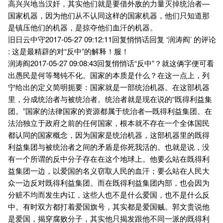
高兴兴地当汉奸，其实他们就是要借外敌的力量灭掉统治者—
国家机器，因为他们从不认同这样的国家机器，他们只知道那
是镇压他们的机器，是掠夺他们血汗的机器。
旧日云中守2017-05-27 09:12:11回复悄悄话回复 ‘润涛阎’ 的评论
: 这是最精辟的对“反中”的解释！服！
润涛阎2017-05-27 09:08:43回复悄悄话“反中”？就这俩字便可看
出愚民是何等驽钝不化。国家的本质是什么？在这一点上，列
宁给出的定义简明扼要：国家就是一部统治机器。在这部机器
里，分成统治者与被统治者。统治者就是现在说的“既得利益集
团。”国家的法律国家的资源都属于统治者—既得利益集团。在
法治独立于政府之前的任何国家，根本就不存在一个全体国民
都认同的国家概念，因为国家是统治机器，这部机器里的既得
利益集团与被统治者之间的矛盾是你死我活的。也就是说，没
有一个所谓的反中分子存在在这个地球上。他要么站在既得利
益集团一边，以爱国的名义窃取人民的血汗；要么站在人民大
众一边反对既得利益集团。而在既得利益集团内部，也会因为
分赃不均而发生内讧，这些人也不是什么爱国，也不是什么反
中。有时双方都打着爱国旗号，其实都是爱国贼。郭文贵说他
是爱国，揭穿腐败分子，其实他只揭发跟他不同一派的既得利