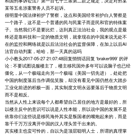
和国刑事诉讼法》第一百七十三条第二款之规定，决定对邢某
某等五名涉案警务人员不起诉。
很明显中国法律袒护了警察，这点和美国经常袒护白人警察是
一个路子，这不是一个普通的民与民案子而是民和官的特殊案
子。当然我们不是要比烂，达到真正法治社会，我的观点是最
终还是靠科技和一定的物质文明，就拿现在的中国来说无处不
在的监控和网络就是以后法治社会的监督保障，在加上以后AI
法官自动判案，哈哈，那一天真的远吗
小小教头2017-05-27 21:07:48回复悄悄话回复 ‘braker999’ 的评
论 : 不要试图说服楼主了，楼主移民国外多年可以说脑子也已经
僵化，从一个极端走向另一个极端（美国一切先进），处处把
中国的制度落后当作调侃笑脸，却没有看见中国仍然在大踏步
工业化前进的积极一面，其实制度文明永远要落后于物质文明
而不是相反。
当然从人性上来说每个人都希望自己居住的地方是最好的，所
以楼主反中的意识可以说是人性本能，所以说中国的发展不是
依靠你们这些说是移民海外其实是叛国者的嘴炮起来的，而是
靠千千万万没离开中国的汉人埋头苦干出来的。
其实楼主也蛮可怜的，自以为是顶层聪明人士，所谓的真理掌