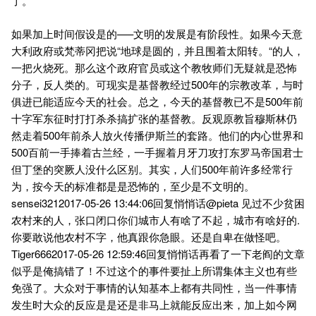
了。
如果加上时间假设是的—–文明的发展是有阶段性。如果今天意
大利政府或梵蒂冈把说“地球是圆的，并且围着太阳转。“的人，
一把火烧死。那么这个政府官员或这个教牧师们无疑就是恐怖
分子，反人类的。可现实是基督教经过500年的宗教改革，与时
俱进已能适应今天的社会。总之，今天的基督教已不是500年前
十字军东征时打打杀杀搞扩张的基督教。反观原教旨穆斯林仍
然走着500年前杀人放火传播伊斯兰的套路。他们的内心世界和
500百前一手捧着古兰经，一手握着月牙刀攻打东罗马帝国君士
但丁堡的突厥人没什么区别。其实，人们500年前许多经常行
为，按今天的标准都是是恐怖的，至少是不文明的。
sensei3212017-05-26 13:44:06回复悄悄话@pieta 见过不少贫困
农村来的人，张口闭口你们城市人有啥了不起，城市有啥好的.
你要敢说他农村不字，他真跟你急眼。还是自卑在做怪吧。
Tiger6662017-05-26 12:59:46回复悄悄话再看了一下老阎的文章
似乎是俺搞错了！不过这个的事件要扯上所谓集体主义也有些
免强了。大众对于事情的认知基本上都有共同性，当一件事情
发生时大众的反应是是还是非马上就能反应出来，加上如今网