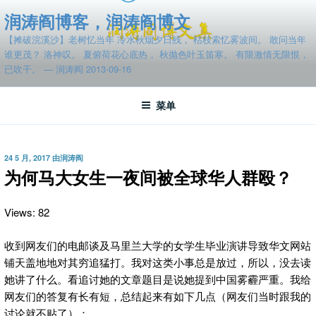
跳
润涛阎博客，润涛阎博文
至
【摊破浣溪沙】老树忆当年 冷水秋烟夕日残， 枯枝索忆雾波间。 敢问当年
内
谁更茂？ 洛神叹。 夏俯荷花心底热， 秋抛色叶玉笛寒。 有限激情无限恨，
容
已吹干。 — 润涛阎 2013-09-16
菜单
发
24 5 月, 2017
由
润涛阎
布
为何马大女生一夜间被全球华人群殴？
于
Views: 82
收到网友们的电邮谈及马里兰大学的女学生毕业演讲导致华文网站
铺天盖地地对其穷追猛打。我对这类小事总是放过，所以，没去读
她讲了什么。看追讨她的文章题目是说她提到中国雾霾严重。我给
网友们的答复有长有短，总结起来有如下几点（网友们当时跟我的
讨论就不贴了）：