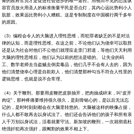
膏的政府官员才是促进社会进步的唯一途径。用视而不见的态度纵
容官员放火用圣人的标准衡量平民是否点灯，其内心远比势利小人
肮脏，效果远比势利小人糟糕。这是专制制度在中国横行两千多年
的原因。
（3）编程会令人的大脑进入理性思维，而犯罪者缺乏的不是对法
律的认知，而是理性思维。在这之前，不论他们认为侥幸可以取胜
还是认为社会对他们不公他们就理应走歪门邪道，等他们天天利用
大脑的理性思维后，他们认为以前的想法是错的。 让失业的码
工、数学老师去当盗贼去倒卖毒品，他们几乎不会有人去的，因为
他们清楚侥幸心理是自欺欺人，他们清楚那种勾当不符合人性里的
逻辑思维，也就是说不合常理。
（4）关于鞭刑。那要用皮鞭把皮肤抽开，把肉抽成碎末，叫“皮开
肉绽”，那种疼痛要维持很久很久，是刻骨铭心的，是以后无法忘
记的，是时时刻刻都会在大脑里转悠的。大脑被这样的映像占据，
什么人都不敢再去以身试法了。他们还会告诉他们的孩子和所有亲
人千万别以身试法，活着就要守法。新加坡的鞭刑，一次就彻底杜
绝强奸犯再次强奸，跟阉割的效果不相上下。