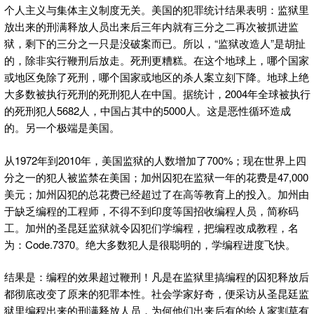
个人主义与集体主义制度无关。美国的犯罪统计结果表明：监狱里
放出来的刑满释放人员出来后三年内就有三分之二再次被抓进监
狱，剩下的三分之一只是没破案而已。所以，“监狱改造人”是胡扯
的，除非实行鞭刑后放走。死刑更糟糕。在这个地球上，哪个国家
或地区免除了死刑，哪个国家或地区的杀人案立刻下降。地球上绝
大多数被执行死刑的死刑犯人在中国。据统计，2004年全球被执行
的死刑犯人5682人，中国占其中的5000人。这是恶性循环造成
的。另一个极端是美国。
从1972年到2010年，美国监狱的人数增加了700%；现在世界上四
分之一的犯人被监禁在美国；加州囚犯在监狱一年的花费是47,000
美元；加州囚犯的总花费已经超过了在高等教育上的投入。加州由
于缺乏编程的工程师，不得不到印度等国招收编程人员，简称码
工。加州的圣昆廷监狱就令囚犯们学编程，把编程改成教程，名
为：Code.7370。绝大多数犯人是很聪明的，学编程进度飞快。
结果是：编程的效果超过鞭刑！凡是在监狱里搞编程的囚犯释放后
都彻底改变了原来的犯罪本性。社会学家好奇，便采访从圣昆廷监
狱里编程出来的刑满释放人员，为何他们出来后有的给人家割草有