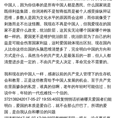
中国人，因为你信奉的是所有中国人都是愚民。什么国家就是
既得利益集团，你润涛阎不是智商低而是被个人感受操纵辩证
思维，多数人是因为文化水平的原因而会这样，而你就像受了
刺激而走不出这怪圈。我现在不再是中国人，但我爱现在的国
家不是爱什么政党，统治阶层，这其实无论哪个国家哪个种族
都一样的。爱国更不是维护统治阶层，统治阶层为了自己的利
益是可能会伤害国家利益，这时爱国就体现出区别。现在国内
人比你这些出国的头脑思维清楚多了，完全明白中国的方向和
方式是什么，虽然当今的共产党人是最落后的一群，但人人都
清楚进步是一定的，不由共产党人决定，革命完全不需要的。
我和现在的中国人一样，感谢以前的共产党人管理下的生存机
会和教育，正是这些教育给予中国人发展的机会。至于共产党
在里面掺杂的私货，谁真的信啊，老年的年轻时可能信过，别
说中年，年轻的一代也难找一个信的。
372138242017-05-27 19:55:40回复悄悄话祈祷哪天爱国者们能
明白，爱国的本质是爱自己，就不会那么拧巴了。所谓的爱
国，是自我认自和攀沿的问题
润涛阎2017-05-27 17:38:33回复悄悄话同一观点，没必要反复