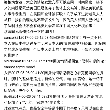
络极为发达，大众的情绪发泄几乎可以在同一时间爆发！接下
来的问题是既然美国已经杨弃了集体主义精神，那么美联航拖
人事件发生后，在美国和全球被群殴！几乎成了过街老鼠人人
喊打！按你的理论是不应该发生的，因为美人和西人已经进入
了法制社会决不会有此类只会发些在中国文化环境的事！
烦请阎兄给俺指点一下迷津吧！
sensei3212017-05-26 12:58:45回复悄悄话好文！有一点不解。
本人在日本生活过多年，对日本人的“集体精神”很钦佩。但杨同
学的遭遇发生在一个日本人身上的可能性很低。不知阎大师有
何见解？
old-dream2017-05-26 09:58:38回复悄悄话回复 ‘润涛阎’ 的评论 :
cannot agree more!
入怀2017-05-26 09:41:30回复悄悄话忍着恶心看完杨同学的演
讲。演讲的整体思路是，新鲜的空气，自由的言论，这一切不
是白来的，需要公民意识的担当。和当前国内政治政经形势满
应景的，没什么大毛病。
侃-侃2017-05-26 08:41:59回复悄悄话明明是“集体无意识”地给
小杨加了个“妄议”、“献媚”的罪名麽！
难道空气污染、食品安全等等是小圈子的事麽？只可以在自家