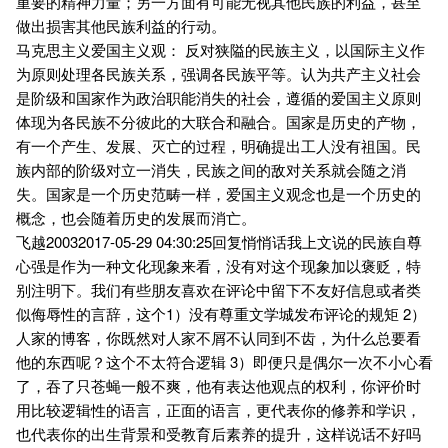
重要的精神力量；另一方面有可能无视其他民族的利益，甚至
做出损害其他民族利益的行动。
马克思主义爱国主义观： 反对狭隘的民族主义，以国际主义作
为原则处理各民族关系，强调各民族平等。认为共产主义社会
是阶级和国家作为政治职能消失的社会，遵循的爱国主义原则
体现为各民族不分彼此的大联合和融合。国家是历史的产物，
有一个产生、发展、灭亡的过程，明确提出工人没有祖国。民
族内部的阶级对立一消失，民族之间的敌对关系就会随之消
失。国家是一个历史范畴一样，爱国主义观念也是一个历史的
概念，也会随着历史的发展而消亡。
飞越20032017-05-29 04:30:25回复悄悄话我上文说的民族自尊
心强是作为一种文化现象来看，没有对这个现象加以褒贬，特
别注明下。我们有些朋友喜欢在评论中留下不友好信息或者类
似侮辱性的言辞，这个1）没有尊重文学城发布评论的规矩 2）
人家的博客，你既然对人家不屑不认同到不齿，为什么总要看
他的东西呢？这个不太符合逻辑 3）即便只是偶尔一次不小心看
了，吞了只苍蝇一般不爽，他有表达他观点的权利，你评价时
用比较逻辑性的语言，正面的语言，更代表你的修养和学识，
也代表你的出生背景和受教育后素养的提升，这样说话不好吗