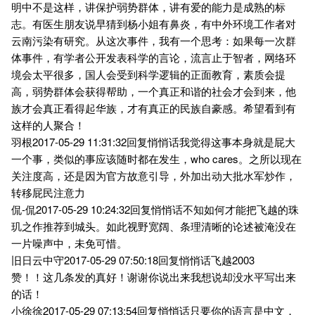
明中不是这样，讲保护弱势群体，讲有爱的能力是成熟的标
志。有医生朋友说早猜到杨小姐有鼻炎，有中外环境工作者对
云南污染有研究。从这次事件，我有一个思考：如果每一次群
体事件，有学者公开发表科学的言论，流言止于智者，网络环
境会太平很多，国人会受到科学逻辑的正面教育，素质会提
高，弱势群体会获得帮助，一个真正和谐的社会才会到来，他
族才会真正看得起华族，才有真正的民族自豪感。希望看到有
这样的人聚合！
羽根2017-05-29 11:31:32回复悄悄话我觉得这事本身就是屁大
一个事，类似的事应该随时都在发生，who cares。之所以现在
关注度高，还是因为官方故意引导，外加出动大批水军炒作，
转移屁民注意力
侃-侃2017-05-29 10:24:32回复悄悄话不知如何才能把飞越的珠
玑之作推荐到城头。如此视野宽阔、条理清晰的论述被淹没在
一片噪声中，未免可惜。
旧日云中守2017-05-29 07:50:18回复悄悄话飞越2003
赞！！这几条发的真好！谢谢你说出来我想说却没水平写出来
的话！
小徐徐2017-05-29 07:13:54回复悄悄话只要你的语言是中文，