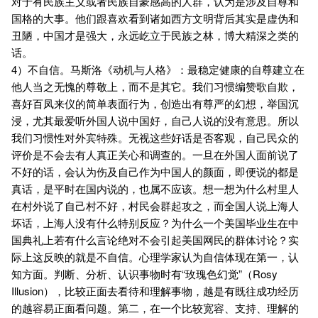
对于有民族主义或者民族自豪感高的人群，认为是涉及自尊和
国格的大事。他们跟喜欢看到诸如西方文明背后其实是虚伪和
丑陋，中国才是强大，永远屹立于民族之林，博大精深之类的
话。
4）不自信。马斯洛《动机与人格》：最稳定健康的自尊建立在
他人当之无愧的尊敬上，而不是其它。我们习惯编赞歌自欺，
喜好百凤来仪的简单表面行为，创造出有尊严的幻想，举国沉
浸，尤其最爱听外国人说中国好，自己人说的没有意思。所以
我们习惯性对外宾特殊。无视这些好话是否客观，自己民众的
评价是不会去有人真正关心和调查的。一旦在外国人面前说了
不好的话，会认为伤及自己作为中国人的颜面，即便说的都是
真话，是平时在国内说的，也属不应该。想一想为什么村里人
在村外说了自己村不好，村民会群起攻之，而全国人说上海人
坏话，上海人没有什么特别反应？为什么一个美国毕业生在中
国典礼上若有什么言论绝对不会引起美国网民的群体讨论？实
际上这反映的就是不自信。心理学家认为自信体现在第一，认
知方面。判断、分析、认识事物时有“玫瑰色幻觉”（Rosy
Illusion），比较正面去看待和理解事物，越是有既往成功经历
的越容易正面看问题。第二，在一个比较宽容、支持、理解的