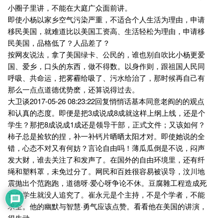
小圈子里讲，不能在大庭广众面前讲。
即使小杨以家乡空气污染严重，不适合个人生活为理由，申请
移民美国，就难道比以美国工资高、生活轻松为理由，申请移
民美国，品格低了？人品差了？
按网友说法，拿了美国绿卡、公民的，谁也别自吹比小杨更爱
国、爱乡，口头的东西，做不得数。以身作则，跟祖国人民同
呼吸、共命运，把雾霾给吸了、污水给治了，那时候再自己有
那么一点点道德优势麽，还算说得过去。
大卫谈2017-05-26 08:23:22回复悄悄话基本同意老阎的的观点
和认真的态度。即便是把3成说成8成就这样上纲上线，还是个
学生？那把8成说成1成还是领导干部，正式文件；又该如何？
柿子总是捡软的捏，补一补钙片晒晒太阳才对。即使她说的全
错，心态不对又有何妨？言论自由吗！薄瓜瓜倒是不说，闷声
发大财，谁去关注了和发声了。在国外的自由环境里，还有纤
绳和塑料罩，未免过分了。网民和百姓很容易被误导，汶川地
震抛出个范跑跑，道德呀·爱心呀争论不休。豆腐雜工程造成死
亡的学生就没人追究了。崔永元是个主持，不是个学者，不能
求全。他的幽默与智慧·勇气应该点赞。看看他在美国的讲演，
很生动。