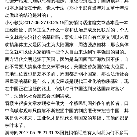
社会开始走到难以维稳的地步。维稳经费超过了国防预算，其
根本原因便在于此—党大于法（邓小平彭真当年对文革十年浩
劫做出的结论是对的）。
小小教头2017-05-27 00:25:15回复悄悄话这篇文章基本是一本
正经瞎扯，集体主义为什么一定和法治是成反比联系的，个人
主义就是法治社会的基础吗，事实上中国自有华夏文明以来喜
欢搞集体主义是因为生为大陆国家，周边强敌如林，那么集体
主义就可以让大家牺牲一些个人自由来达到军事强国的目的。
西方近代文明起源于英国，因为是岛国四面环海敌国不多，自
然不需要大搞集体主义来军事化，美国接替英国的老大位置，
其地理位置也是差不多的，周围都是弱小国家。那么法治社会
最重要的基础是什么，其实应该是现代工业化的物质基础，现
在中国正在追赶的路上，假以时日中国达到发达国家财富水
平，法治化社会应该会水到渠成。
看楼主很多文章发现楼主做为一个移民到国外多年的长者，口
中高喊客观却只能靠不断挖掘中国的制度硬伤来挖苦中国，其
实是舍本求末，工业化才是现代文明国家的基础，其他的都是
枝叶末节。
润涛阎2017-05-26 21:31:38回复悄悄话总有人问我为何不多写