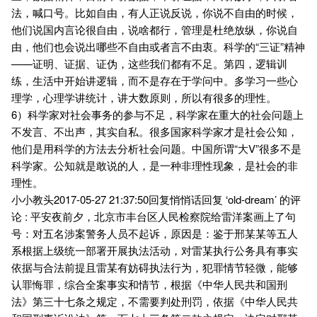
法，喊口号。比如自由，有人正说反说，你说不自由的时候，
他们说国内言论很自由，说啥都行，管理是杜绝放纵，你说自
由，他们也会说出哪些不自由或者言不由衷。科学的“三证”精神
——证明、证据、证伪，这些我们都有不足。第四，逻辑训
练，生活中开始讲逻辑，而不是存在于学问中。多学习一些心
理学，心理学讲统计，讲大数原则，所以有很多的理性。
6）科学家对社会事务的参与不足，科学家在重大的社会问题上
不发言、不出声，其实自私。很多国家科学家才是社会公知，
他们是用科学的方法去分析社会问题。中国所谓“大V”很多不是
科学家。公知就是敢说的人，是一种非理性现象，是社会的非
理性。
小小教头2017-05-27 21:37:50回复悄悄话回复 ‘old-dream’ 的评
论 : 平安夜前夕，北京市丰台区人民检察院给雷洋案画上了句
号：对五名涉案警务人员不起诉，原因是：鉴于邢某某等五人
系根据上级统一部署开展执法活动，对雷某执行公务具有事实
依据与合法前提且雷某有妨碍执法行为，犯罪情节轻微，能够
认罪悔罪，综合全案事实和情节，根据《中华人民共和国刑
法》第三十七条之规定，不需要判处刑罚，依据《中华人民共