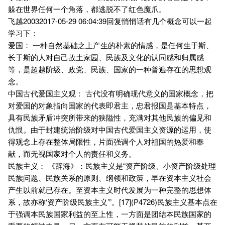
躲在世界任何一个角落，都逃脱不了红色魔爪。
飞越20032017-05-29 06:04:39回复悄悄话有几个概念可以一起
学习下：
爱国： 一种自然基础之上产生的朴素的情感，是任何生于斯、
长于斯的人对自己故土家园、民族及文化的认同感和归属感
等，是超越阶级、政党、民族、国家的一种普遍存在的思想观
念。
中国古代爱国主义观： 古代没有明确现代意义的国家概念，把
对爱国的对象指向国家的代表即君主，忠君报国是基本特点，
具有民族矛盾冲突所带来的狭隘性，充满对其他民族的偏见和
仇恨。由于封建统治阶级对中国古代爱国主义资源的运用，使
得观念上存在整体局限性，片面强调个人对祖国的热爱和奉
献，而无视国家对个人的责任和义务。
民族主义： 《辞海》：民族主义是“资产阶级、小资产阶级处理
民族问题、民族关系的原则、纲领和政策，早在资本主义社会
产生以前就已存在。至资本主义时代发展为一种完整的思想体
系，故亦称‘资产阶级民族主义’”。[17](P4726)民族主义基本点在
于强调本民族国家利益的至上性，一方面是团结本民族国家的