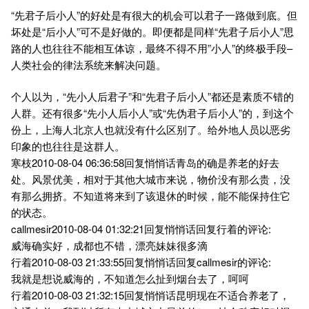
“先君子后小人”的好处是有很大的机会可以君子一路做到底。但
坏处是“后小人”可不是好做的。即便都是同样“先君子后小人”思
路的人也往往不能相互体谅，最终不得不用”小人”的终极手段–
人类社会的律法系统来解决问题。
个人以为，“先小人后君子”和“先君子后小人”都还是素质不错的
人群。还有很多“先小人后小人”或“先伪君子后小人”的，到这个
份上，上海人北京人也就没有什么区别了。给外地人员以恶劣
印象的也往往是这群人。
寒枝2010-08-04 06:36:58回复悄悄话青岛的确是养老的好去
处。风景优美，相对于其他大城市来说，物价没有那么贵，没
有那么拥挤。不知道将来到了该退休的时候，能不能保持住它
的状态。
callmesir2010-08-04 01:32:21回复悄悄话回复行着的评论:
威海确实好，成都也不错，漂亮妹妹很多滴
行着2010-08-03 21:33:55回复悄悄话回复callmesir的评论:
我就是想说威海的，不知道怎么扯到烟台去了，呵呵
行着2010-08-03 21:32:15回复悄悄话昆明现在不适合养老了，