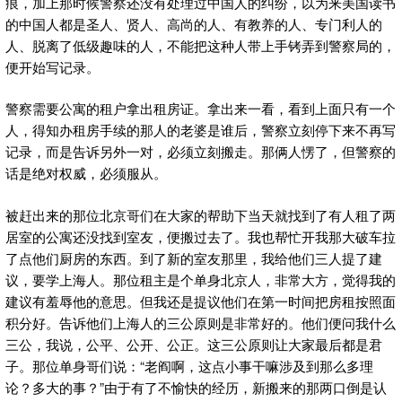
痕，加上那时候警察还没有处理过中国人的纠纷，以为来美国读书
的中国人都是圣人、贤人、高尚的人、有教养的人、专门利人的
人、脱离了低级趣味的人，不能把这种人带上手铐弄到警察局的，
便开始写记录。
警察需要公寓的租户拿出租房证。拿出来一看，看到上面只有一个
人，得知办租房手续的那人的老婆是谁后，警察立刻停下来不再写
记录，而是告诉另外一对，必须立刻搬走。那俩人愣了，但警察的
话是绝对权威，必须服从。
被赶出来的那位北京哥们在大家的帮助下当天就找到了有人租了两
居室的公寓还没找到室友，便搬过去了。我也帮忙开我那大破车拉
了点他们厨房的东西。到了新的室友那里，我给他们三人提了建
议，要学上海人。那位租主是个单身北京人，非常大方，觉得我的
建议有羞辱他的意思。但我还是提议他们在第一时间把房租按照面
积分好。告诉他们上海人的三公原则是非常好的。他们便问我什么
三公，我说，公平、公开、公正。这三公原则让大家最后都是君
子。那位单身哥们说：“老阎啊，这点小事干嘛涉及到那么多理
论？多大的事？”由于有了不愉快的经历，新搬来的那两口倒是认