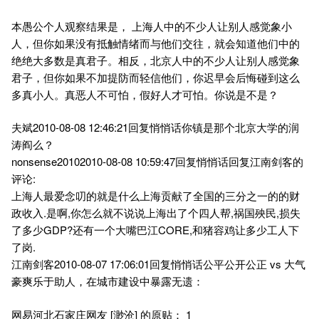
本愚公个人观察结果是， 上海人中的不少人让别人感觉象小
人，但你如果没有抵触情绪而与他们交往，就会知道他们中的
绝绝大多数是真君子。相反，北京人中的不少人让别人感觉象
君子，但你如果不加提防而轻信他们，你迟早会后悔碰到这么
多真小人。真恶人不可怕，假好人才可怕。你说是不是？
夫斌2010-08-08 12:46:21回复悄悄话你镇是那个北京大学的润
涛阎么？
nonsense20102010-08-08 10:59:47回复悄悄话回复江南剑客的
评论:
上海人最爱念叨的就是什么上海贡献了全国的三分之一的的财
政收入.是啊,你怎么就不说说上海出了个四人帮,祸国殃民,损失
了多少GDP?还有一个大嘴巴江CORE,和猪容鸡让多少工人下
了岗.
江南剑客2010-08-07 17:06:01回复悄悄话公平公开公正 vs 大气
豪爽乐于助人，在城市建设中暴露无遗：
网易河北石家庄网友 [渺沧] 的原贴： 1