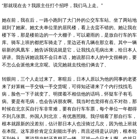
“那就现在去？我跟主任打个招呼，我们马上走。”
她在前，我在后，一路小跑到了大门外的公交车车站。坐了两站地
就到了她家。她丈夫单位里的居民楼，看上去蛮不错的。她让我在
楼下等，那是楼前边的一个大棚子，可以避雨的，是放自行车的车
库。骑车上班的都把车骑走了，里边还有几辆在那立着。其中一辆
崭新的凤凰车，她告诉我说就是它，让我找点毛病出来，给日本人
讲讲。我告诉她说我不会日本话，她说那日本人的中文很棒的，要
不怎么会派他来北京呢。说完她就去找他们俩去了、
转眼间，三个人走过来了。寒暄后，日本人原以为他的同事的老婆
来了好算账一手交钱一手交货呢，可得知还请来了个内行找找毛
病，脸色一下子就变了。明摆着不相信他的话吗，怀疑车子有毛
病。要是有毛病，也会告诉朋友啊。我当时也觉得有点不对劲，那
时候在北京买自行车非常难，要有自行车车票，每个单位一年都得
不到几张票。外国人到北京，有优惠照顾。我仔细看了那自行车，
根本就跟新的没差别，估计那日本人也没骑过几次，因为他上班就
在本院。这车原价肯定立刻能出手的，而且还得是认识的，根本轮
不到外人。要说我当时还真想买一辆，可就一个日本人啊，也就只