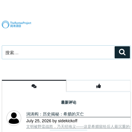
篇
文
章
搜
搜
索
索：
最新评论
润涛阎：历史揭秘：希腊的灭亡
July 25, 2026 by sidekickoff
文明被野蛮战胜，乃天经地义——这是希腊留给后人最沉重的一课. To