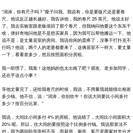
“润涛，你有尺子吗？”瘦子问我。我说有，你是要版尺还是要卷
尺。他说反正越长越好。我告诉他，我的卷尺 25 英尺。他说太好
了。我去实验室跟老板借回了那个卷尺，但我纳闷他要这个东东干
啥，便好奇地问他是不是想买家具，因为我可以帮他搬运一下。他
说不是，是丈量居室的房间。我说你闲的蛋疼了，没事干打扑克不
行吗？他说，两个人的老婆都要来了，这俩居室不一样大，要丈量
一下，看看差多少，然后按照面积分房租。
我一听愣了。我靠！这他妈的也太出格了吧？朋友、老乡加同学，
还在乎这点小事？
等他丈量完了，还给我卷尺的时候，我说，不用量我就能猜出相差
多少钱。他不信，说：“润涛，你别吹牛！你说大间要比小间多付
多少？按百分比算。”
我说，大间比小间多付 4% 的房租。他说错了，大间比小间面积大
20% 呢。所以，住大间的要按照这个比例多付钱。我说那算法不
对，因为两间卧室面积不等，而厨房、厕所、客厅是两家对半分才