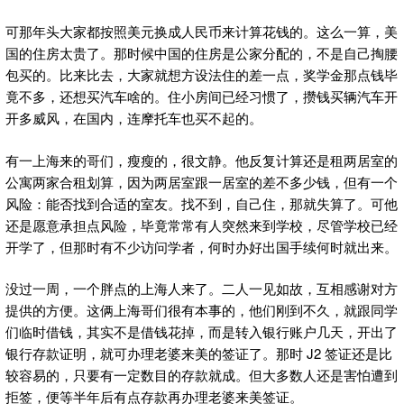
可那年头大家都按照美元换成人民币来计算花钱的。这么一算，美
国的住房太贵了。那时候中国的住房是公家分配的，不是自己掏腰
包买的。比来比去，大家就想方设法住的差一点，奖学金那点钱毕
竟不多，还想买汽车啥的。住小房间已经习惯了，攒钱买辆汽车开
开多威风，在国内，连摩托车也买不起的。
有一上海来的哥们，瘦瘦的，很文静。他反复计算还是租两居室的
公寓两家合租划算，因为两居室跟一居室的差不多少钱，但有一个
风险：能否找到合适的室友。找不到，自己住，那就失算了。可他
还是愿意承担点风险，毕竟常常有人突然来到学校，尽管学校已经
开学了，但那时有不少访问学者，何时办好出国手续何时就出来。
没过一周，一个胖点的上海人来了。二人一见如故，互相感谢对方
提供的方便。这俩上海哥们很有本事的，他们刚到不久，就跟同学
们临时借钱，其实不是借钱花掉，而是转入银行账户几天，开出了
银行存款证明，就可办理老婆来美的签证了。那时 J2 签证还是比
较容易的，只要有一定数目的存款就成。但大多数人还是害怕遭到
拒签，便等半年后有点存款再办理老婆来美签证。