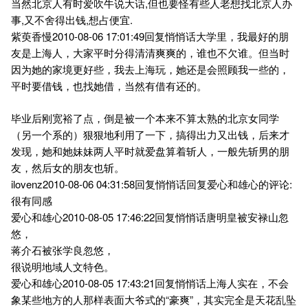
当然北京人有时爱吹牛说大话,但也要怪有些人老想找北京人办
事,又不舍得出钱,想占便宜.
紫萸香慢2010-08-06 17:01:49回复悄悄话大学里，我最好的朋
友是上海人，大家平时分得清清爽爽的，谁也不欠谁。但当时
因为她的家境更好些，我去上海玩，她还是会照顾我一些的，
平时要借钱，也找她借，当然有借有还的。
毕业后刚宽裕了点，倒是被一个本来不算太熟的北京女同学
（另一个系的）狠狠地利用了一下，搞得出力又出钱，后来才
发现，她和她妹妹两人平时就爱盘算着斩人，一般先斩男的朋
友，然后女的朋友也斩。
ilovenz2010-08-06 04:31:58回复悄悄话回复爱心和雄心的评论:
很有同感
爱心和雄心2010-08-05 17:46:22回复悄悄话唐明皇被安禄山忽
悠，
蒋介石被张学良忽悠，
很说明地域人文特色。
爱心和雄心2010-08-05 17:43:21回复悄悄话上海人实在，不会
象某些地方的人那样表面大爷式的“豪爽”，其实完全是天花乱坠