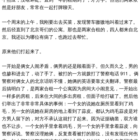
然是好朋友，常常在一起打牌聊天。
一个周末的上午，我刚要出去买菜，发现警车嗷嗷地叫着过来了。
然后径直到了北京哥们的公寓。那也是两家合租的，四人都来自北
京。我还以为哪位有病了，也跑过去帮忙。
原来他们打起来了。
一开始是俩女人闹矛盾，俩男的还是顾着面子。但久而久之，男的
也掺和进去了，动了手了。被打的一方就拨打了警察电话 911 。俩
警察对俩女人的北京话听不懂，她俩的英语要靠丈夫翻译。警察最
后搞明白了，是两家合租一个公寓因为房间大小闹意见，一开始出
一样多的房租，后来住大间的多出房租，但面子给打破了。然后他
们举出了非常非常具体的事例：一个女的说她在厕所里看到了鸡
毛，另一女的说她在厨房的地上看到了蒜皮。都认为鸡毛蒜皮是对
方男人留下的，对方不承认这就打了起来。因为证据确凿，双方谁
也不让步。一个女的手里拿着鸡毛，另一个女的手里拿着蒜皮，向
警察诉说。警察没理她俩，反复查看被打的那位，没有发现任何伤