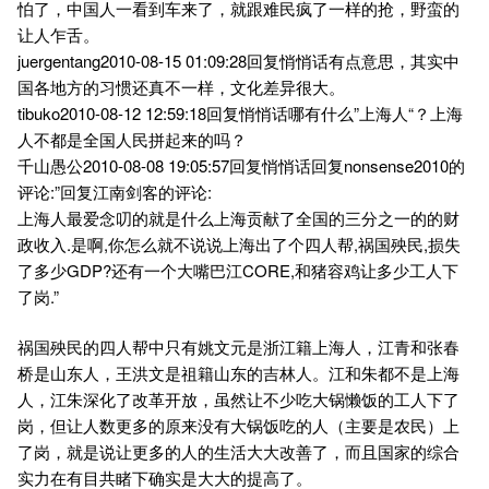
怕了，中国人一看到车来了，就跟难民疯了一样的抢，野蛮的
让人乍舌。
juergentang2010-08-15 01:09:28回复悄悄话有点意思，其实中
国各地方的习惯还真不一样，文化差异很大。
tibuko2010-08-12 12:59:18回复悄悄话哪有什么”上海人“？上海
人不都是全国人民拼起来的吗？
千山愚公2010-08-08 19:05:57回复悄悄话回复nonsense2010的
评论:”回复江南剑客的评论:
上海人最爱念叨的就是什么上海贡献了全国的三分之一的的财
政收入.是啊,你怎么就不说说上海出了个四人帮,祸国殃民,损失
了多少GDP?还有一个大嘴巴江CORE,和猪容鸡让多少工人下
了岗.”
祸国殃民的四人帮中只有姚文元是浙江籍上海人，江青和张春
桥是山东人，王洪文是祖籍山东的吉林人。江和朱都不是上海
人，江朱深化了改革开放，虽然让不少吃大锅懒饭的工人下了
岗，但让人数更多的原来没有大锅饭吃的人（主要是农民）上
了岗，就是说让更多的人的生活大大改善了，而且国家的综合
实力在有目共睹下确实是大大的提高了。