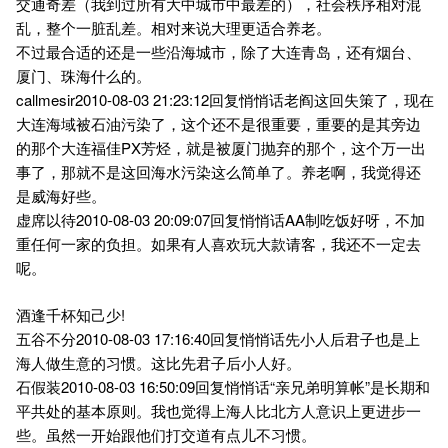
交通奇差（我到过所有大中城市中最差的），社会秩序相对混
乱，整个一脏乱差。相对来说大理更适合养老。
不过最合适的还是一些沿海城市，除了大连青岛，还有烟台、
厦门、珠海什么的。
callmesir2010-08-03 21:23:12回复悄悄话老阎这回失策了，现在
大连海域被石油污染了，这个还不是很重要，重要的是其旁边
的那个大连福佳PX芳烃，就是被厦门抛弃的那个，这个万一出
事了，那就不是这回海水污染这么简单了。养老啊，我觉得还
是威海好些。
虚席以待2010-08-03 20:09:07回复悄悄话AA制吃饭好呀，不加
重任何一家的负担。如果有人喜欢玩大款请客，我还不一定去
呢。
酒逢千杯知己少!
五谷不分2010-08-03 17:16:40回复悄悄话先小人后君子也是上
海人做生意的习惯。这比先君子后小人好。
石假装2010-08-03 16:50:09回复悄悄话“亲兄弟明算帐”是长期和
平共处的基本原则。我也觉得上海人比北方人意识上更进步一
些。虽然一开始跟他们打交道有点儿不习惯。