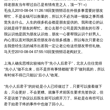
得老朋友当年帮过自己是有情有意之人，顶一下! =)
毛虫儿2010-08-04 11:26:18回复悄悄话在外很多事需要好朋友
帮忙，不是金钱可以衡量的，所以大不必为请一顿饭之事而感
觉失去什么。人生的很多机会都是朋友提供的。我和老公的认
识就是得于朋友的帮忙。老公去那个公司是因为朋友的引荐，
我认识他是因为朋友认识他，朋友一心要帮我认识个好男人。
内心里以直对我的某些朋友存在很多感激，所以每次只要老公
去我曾经生活的城市出差我一定让老公给这些朋友带些礼物。
马天空2010-08-04 07:55:10回复悄悄话老阎好文。
上海人确实思维比较倾向于“先小人后君子”，北京人往往觉得
“先小人”做不出来，但不是所有事情都能”君子”做到底的，所以
有时候不得已只能以“后小人”收尾。
“先小人后君子”的好处是小人已经做过了，只要可以接着做下
去，只会更好，不会更糟。就像手术前医生要求先签协议，但
不是说签了协议以后医生就可以瞎开刀了。坏处是在有些可以
君子始君子终的事件中也做了回小人。