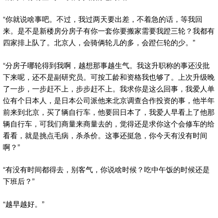
“你就说啥事吧。不过，我过两天要出差，不着急的话，等我回
来。是不是新楼房分房子有你一套你要搬家需要我蹬三轮？我都有
四家排上队了。北京人，会骑俩轮儿的多，会蹬仨轮的少。”
“分房子哪轮得到我啊，越想那事越生气。我这升职称的事还没批
下来呢，还不是副研究员。可按工龄和资格我也够了。上次升级晚
了一步，一步赶不上，步步赶不上。我求你是这么回事，我爱人单
位有个日本人，是日本公司派他来北京调查合作投资的事，他半年
前来到北京，买了辆自行车，他要回日本了，我爱人早看上了他那
辆自行车，可我们商量来商量去的，觉得还是求你这个会修车的给
看看，就是挑点毛病，杀杀价。这事还挺急，你今天有没有时间
啊？”
“有没有时间都得去，别客气，你说啥时候？吃中午饭的时候还是
下班后？”
“越早越好。”