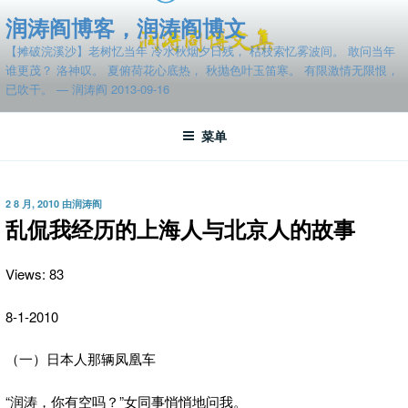
跳
润涛阎博客，润涛阎博文
至
【摊破浣溪沙】老树忆当年 冷水秋烟夕日残， 枯枝索忆雾波间。 敢问当年
内
谁更茂？ 洛神叹。 夏俯荷花心底热， 秋抛色叶玉笛寒。 有限激情无限恨，
容
已吹干。 — 润涛阎 2013-09-16
菜单
发
2 8 月, 2010
由
润涛阎
布
乱侃我经历的上海人与北京人的故事
于
Views: 83
8-1-2010
（一）日本人那辆凤凰车
“润涛，你有空吗？”女同事悄悄地问我。