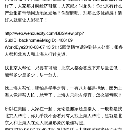
样了，人家那才叫经济引擎，人家那才叫龙头！你北京有什么
产业集群带动周边地区发展？你醒醒吧，别那么多优越感！装
好人就更让人鄙视了！
http://web.wenxuecity.com/BBSView.php?
SubID=backhome&MsgID;=406169
WorldEye2010-08-07 13:51:15回复悄悄话说到待人处事，很多
人都和北京人和上海人打过交道。
找北京人帮忙，只要有可能，北京人都会答应下来尽量去做，
能帮多少是多少，尽一分力。
找上海人帮忙，哪怕是举手之劳，十有八九都是拒绝，因为上
海人觉得帮人忙，就亏了，上海人只能占便宜，怎么能亏呢？
所以在美国，大家在一起，无论是搬家还是接人，一般都是找
北京人帮忙，你几乎决不会看到有人找上海人帮忙，这就是北
京人和上海人在别人眼里形象的最佳写照。
蜀中2010-08-07 13:40:21回复悄悄话上大学的时候接触了天南