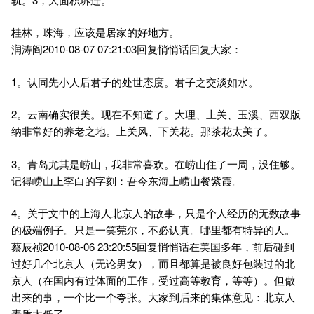
桂林，珠海，应该是居家的好地方。
润涛阎2010-08-07 07:21:03回复悄悄话回复大家：
1。认同先小人后君子的处世态度。君子之交淡如水。
2。云南确实很美。现在不知道了。大理、上关、玉溪、西双版
纳非常好的养老之地。上关风、下关花。那茶花太美了。
3。青岛尤其是崂山，我非常喜欢。在崂山住了一周，没住够。
记得崂山上李白的字刻：吾今东海上崂山餐紫霞。
4。关于文中的上海人北京人的故事，只是个人经历的无数故事
的极端例子。只是一笑莞尔，不必认真。哪里都有特异的人。
蔡辰祯2010-08-06 23:20:55回复悄悄话在美国多年，前后碰到
过好几个北京人（无论男女），而且都算是被良好包装过的北
京人（在国内有过体面的工作，受过高等教育，等等）。但做
出来的事，一个比一个夸张。大家到后来的集体意见：北京人
素质太低了。