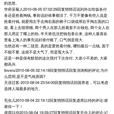
的忽悠。
华府采菊人2010-08-05 07:02:29回复悄悄话说到外出吃饭各付
各还是抢着掏钱, 事前说好啥事都没了, 千万不要像有些人说是
抢着付钱, 就爱用左手去掏右面的裤子口袋或用右手掏左面的口
袋, 看上去很滑稽, 两个男人在那儿抢着套不出钱包, 两个女人在
那儿用足了嘴上的劲, 半天谁也没把钱包拿出来, 这种人最喜欢
责备上海人的事先说好谁付账了, 口气倒是很大.
当然还有一种二毬货, 真的是爱抢着付账, 哪怕最后一点钱, 面子
不能不要, 这就不是大气了, 而是冤大头了.
还是一种是很有默契的这次我付下次你付, 大差小不差的, 大家
都高兴.
ilovenz2010-08-05 02:14:18回复悄悄话回复润涛阎的评论:为什
么昆明,是不是气候原因?
天涯过客-2010-08-04 23:54:00回复悄悄话回国养老，可以考虑
选择人瑞最多的地方。
毛虫儿2010-08-04 22:19:12回复悄悄话回复虚席以待的评论:谢
谢你一下！
虚席以待2010-08-04 19:29:27回复悄悄话回复毛虫儿的评论:记