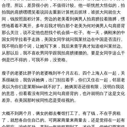
合理。所以，差异很小的，不值得计较。他一听恍然大悟似的，拍
拍我的肩膀嘿嘿笑着说回去重新计算然后抓球，谁抓大间就住大
间，钱按照面积计算。旁边的老美看到俩男人拍肩膀拉着胳膊，愣
愣地看着不离开。多年后我才明白那个老美为何对俩男人勾肩搭背
那么关注，说不定他也想找个机会插一杠子。有一天，俩刚来的中
国女同学拉着手走路，美国女同学就问我莱丝边在中国是否流行。
我不明白那个词，让她写下来，我后来查字典才知道啥叫莱丝边。
从那以后，我不喜欢男同学跟我拍肩膀搂腰的。要是女同学这么干
倒是巴不得的，可我不帅，没资格。
瘦子的老婆比胖子的老婆晚到半个月左右。四个上海人在一起，关
系很融洽，我告诉她俩，出门别拉着手，你们又住在一起，邻居老
美以为你们是莱斯bian就不好了。她俩英语还很有限，没明白我说
的意思，但看看没有同性之间勾肩搭背的，也许就明白了这是文化
差异。在美国那时候同性恋是受歧视的。
大概不到两个月，俩女的都去餐馆打工了。有了钱，不在乎房租
了，就想各自住自己的。可两家商量来商量去，还是觉得在一起有
个照应，没啥坏处。直到一年的租期到了，才分手。但他们两家依