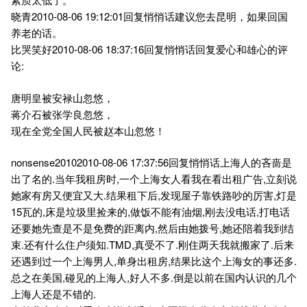
晓青2010-08-06 19:12:01回复悄悄话建议您去昆明，如果回国
养老的话。
比哭笑好2010-08-06 18:37:16回复悄悄话回复爱心和雄心的评
论:
唐明皇被安禄山忽悠，
蒋介石被张学良忽悠，
现在全党全国人民被赵本山忽悠！
nonsense20102010-08-06 17:37:56回复悄悄话上海人的吝啬是
出了名的.当年我租房时,一个上海女人看我在看出租广告,立刻说
她家有房又便宜又大.结果租下后,发现屋子靠铁路吵的厉害,灯是
15瓦的,床是垃圾里捡来的,做饭不能有油烟,刚去没电话,打电话
还要她先查是不是免费的距离内,然后由她拨号,她还陪着我到结
束.还有什么住户须知.TMD,真受不了.刚住两天我就搬家了.后来
还遇到过一个上海男人,单身出租房,结果比这个上海女的事还多.
总之在美国,碰见的上海人,好人不多.倒是以前在国内认识的几个
上海人还是不错的.