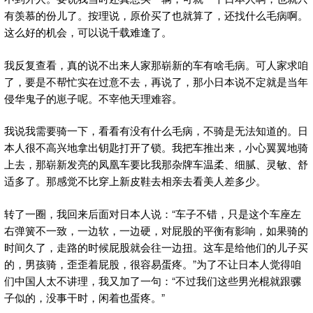
有羡慕的份儿了。按理说，原价买了也就算了，还找什么毛病啊。
这么好的机会，可以说千载难逢了。
我反复查看，真的说不出来人家那崭新的车有啥毛病。可人家求咱
了，要是不帮忙实在过意不去，再说了，那小日本说不定就是当年
侵华鬼子的崽子呢。不宰他天理难容。
我说我需要骑一下，看看有没有什么毛病，不骑是无法知道的。日
本人很不高兴地拿出钥匙打开了锁。我把车推出来，小心翼翼地骑
上去，那崭新发亮的凤凰车要比我那杂牌车温柔、细腻、灵敏、舒
适多了。那感觉不比穿上新皮鞋去相亲去看美人差多少。
转了一圈，我回来后面对日本人说：“车子不错，只是这个车座左
右弹簧不一致，一边软，一边硬，对屁股的平衡有影响，如果骑的
时间久了，走路的时候屁股就会往一边扭。这车是给他们的儿子买
的，男孩骑，歪歪着屁股，很容易蛋疼。”为了不让日本人觉得咱
们中国人太不讲理，我又加了一句：“不过我们这些男光棍就跟骡
子似的，没事干时，闲着也蛋疼。”