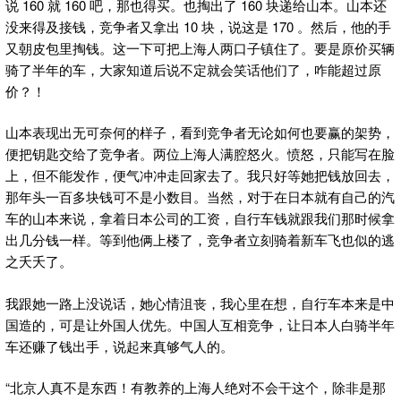
说 160 就 160 吧，那也得买。也掏出了 160 块递给山本。山本还
没来得及接钱，竞争者又拿出 10 块，说这是 170 。然后，他的手
又朝皮包里掏钱。这一下可把上海人两口子镇住了。要是原价买辆
骑了半年的车，大家知道后说不定就会笑话他们了，咋能超过原
价？！
山本表现出无可奈何的样子，看到竞争者无论如何也要赢的架势，
便把钥匙交给了竞争者。两位上海人满腔怒火。愤怒，只能写在脸
上，但不能发作，便气冲冲走回家去了。我只好等她把钱放回去，
那年头一百多块钱可不是小数目。当然，对于在日本就有自己的汽
车的山本来说，拿着日本公司的工资，自行车钱就跟我们那时候拿
出几分钱一样。等到他俩上楼了，竞争者立刻骑着新车飞也似的逃
之夭夭了。
我跟她一路上没说话，她心情沮丧，我心里在想，自行车本来是中
国造的，可是让外国人优先。中国人互相竞争，让日本人白骑半年
车还赚了钱出手，说起来真够气人的。
“北京人真不是东西！有教养的上海人绝对不会干这个，除非是那