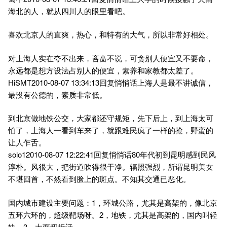
海北的人，就从四川人的眼里看吧。
喜欢北京人的直爽，热心，和特有的大气，所以非常好相处。
对上海人实在夸不出来，吝啬不说，可贪别人便宜又不要命，
永远都是想方设法占别人的便宜，素养和家教都太差了。
HiSMT2010-08-07 13:34:13回复悄悄话上海人是最不讲诚信，
最没有公德的，素质非常低。
到北京做地铁公交，大家都还守规矩，先下后上，到上海太可
怕了，上海人一看到车来了，就跟难民疯了一样的抢，野蛮的
让人乍舌。
solo12010-08-07 12:22:41回复悄悄话80年代初到昆明感到民风
淳朴。风很大，把街道吹得很干净。辐照强烈，所谓昆明美女
不堪回首，不然看到脸上的斑点。不知其交通已恶化。
国内城市建设主要问题：1，环城公路，尤其是高架的，像北京
五环六环的，超级靶场呀。2，地铁，尤其是高架的，国内叫轻
轨。3，大面积坼迁。