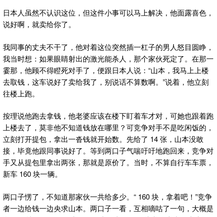
日本人虽然不认识这位，但这件小事可以马上解决，他面露喜色，
说好啊，就卖给你了。
我同事的丈夫不干了，他对着这位突然插一杠子的男人怒目圆睁，
我当时想：如果眼睛射出的激光能杀人，那个家伙死定了。在那一
霎那，他顾不得瞪死对手了，便跟日本人说：“山本，我马上上楼
去取钱，这车说好了卖给我了，别说话不算数啊。”说着，他立刻
往楼上跑。
按理说他跑去拿钱，他老婆应该在楼下盯着车才对，可她也跟着跑
上楼去了，莫非他不知道钱放在哪里？可竞争对手不是吃闲饭的，
立刻打开提包，拿出一沓钱就开始数。先给了 14 张，山本没敢
接，毕竟他跟同事说好了。等到两口子气喘吁吁地跑回来，竞争对
手又从提包里拿出两张，那就是原价了。当时，不算自行车车票，
新车 160 块一辆。
两口子愣了，不知道那家伙一共给多少。“ 160 块，拿着吧！”竞争
者一边给钱一边央求山本。两口子一看，互相嘀咕了一句，大概是