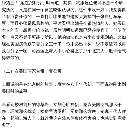
种瘪三！”她在跟我分手时骂道。其实，我跟这位老师不是一个研
究所的，只是在同一个食堂吃饭认识的。这件事没干好，我觉得自
己有点责任似的，一直打听哪里能帮这位大妈搞到一张自行车车
票，而且必须是凤凰牌的。平时看得出她是个很热情的人。她买日
本人的车，想再少给点钱，虽然明明知道那已经很便宜了，但便宜
多一点又不是不可能，所以，她的做法也是合乎市场规则的。比如
现在美国房价跌了百分之三十了，你未必出手买，说不定还可以再
跌百分之十呢。可她这上海人不小心碰上了那个北京人，肚子给气
得鼓鼓的。
（二）在美国两家合租一套公寓
上面说的是在北京时的故事，发生在八十年代初。下面说说刚来到
美国时的故事。
当看到楼房前后的绿草坪，立刻心旷神怡，感叹美国空气那么干
净，环境那么优美，楼房里边厕所、厨房那么方便，别说三代人住
在一起的上海人了，就连我这在北京住集体宿舍的，也感觉到宽敞
多了。