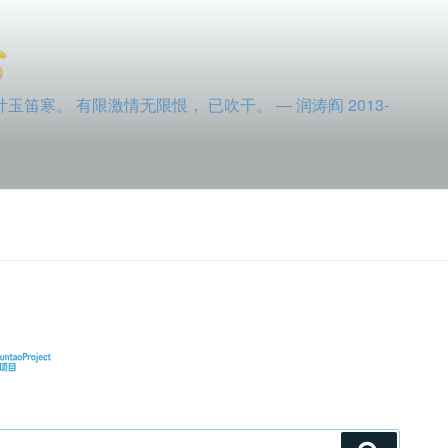
寒。 有限激情无限恨， 已吹干。 — 润涛阎 2013-