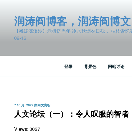
跳
至
润涛阎博客，润涛阎博文
内
容
【摊破浣溪沙】老树忆当年 冷水秋烟夕日残， 枯枝索忆雾波
09-16
登录
背景色
网站讨论
发
7 10 月, 2022
由
阎文赏析
布
人文论坛（一）：令人叹服的智者
于
Views: 3027