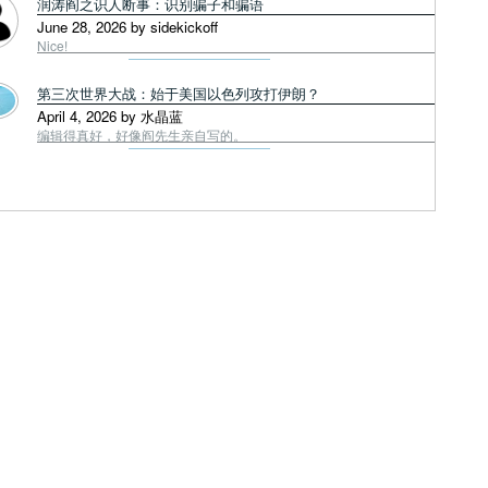
润涛阎之识人断事：识别骗子和骗语
June 28, 2026 by sidekickoff
Nice!
第三次世界大战：始于美国以色列攻打伊朗？
April 4, 2026 by 水晶蓝
编辑得真好，好像阎先生亲自写的。