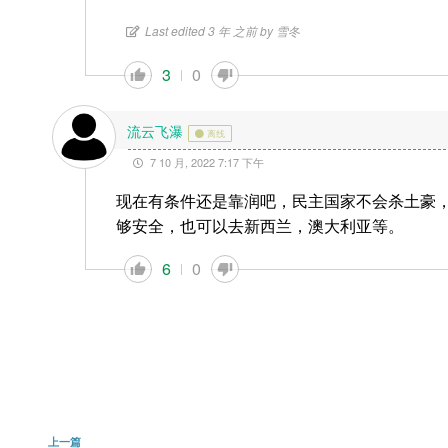
Last edited 3 年 之前 by 雪冬
3
0
流云飞瀑
离线
7 10 月, 2022 7:17 下午
现在有条件还是靠润吧，民主国家不会杀土豪
够安全，也可以去新西兰，澳大利亚等。
6
0
文
上
上一篇