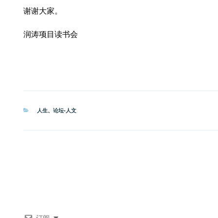
谢谢大家。
润涛项目读书会
分
人生
、
论坛-人文
类
订阅