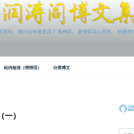
间。 敢问当年谁更茂？ 洛神叹。 夏俯荷花心底热， 秋抛色叶玉笛
站内短信（悄悄话）
分类博文
（一）
搜