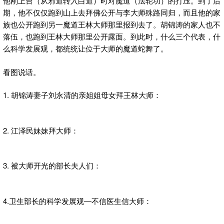
他刚上台（从邪道转入白道）时对魔道（法轮功）的打压。到了后
期，他不仅仅跑到山上去拜佛公开与李大师殊路同归，而且他的家
族也公开跑到另一魔道王林大师那里报到去了。胡锦涛的家人也不
落伍，也跑到王林大师那里公开露面。到此时，什么三个代表，什
么科学发展观，都统统让位于大师的魔道蛇舞了。
看图说话。
1. 胡锦涛妻子刘永清的亲姐姐母女拜王林大师：
2. 江泽民妹妹拜大师：
3. 被大师开光的部长夫人们：
4.卫生部长的科学发展观—不信医生信大师：