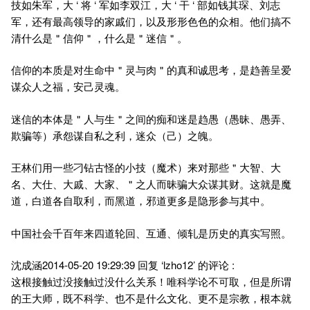
技如朱军，大 ‘ 将 ‘ 军如李双江，大 ‘ 干 ‘ 部如钱其琛、刘志
军，还有最高领导的家戚们，以及形形色色的众相。他们搞不
清什么是＂信仰＂，什么是＂迷信＂。
信仰的本质是对生命中＂灵与肉＂的真和诚思考，是趋善呈爱
谋众人之福，安己灵魂。
迷信的本体是＂人与生＂之间的痴和迷是趋愚（愚昧、愚弄、
欺骗等）承怨谋自私之利，迷众（己）之魄。
王林们用一些刁钻古怪的小技（魔术）来对那些＂大智、大
名、大仕、大戚、大家、＂之人而昧骗大众谋其财。这就是魔
道，白道各自取利，而黑道，邪道更多是隐形参与其中。
中国社会千百年来四道轮回、互通、倾轧是历史的真实写照。
沈成涵2014-05-20 19:29:39 回复 ‘lzho12’ 的评论 :
这根接触过没接触过没什么关系！唯科学论不可取，但是所谓
的王大师，既不科学、也不是什么文化、更不是宗教，根本就