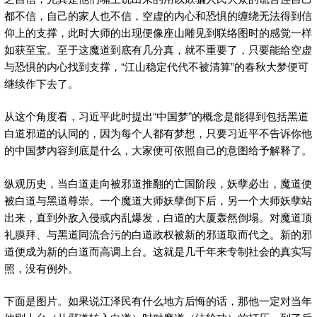
都不信，自己的家人也不信，空虚的内心和恐惧的缠绕无法得到信
仰上的支撑，此时大师的出现便像座山雕见到联络图时的感觉一样
如获至宝。至于这魔道到底有几分真，就不重要了，只要能给空虚
与恐惧的内心找到支撑，“江山稳定代代不被清算”的春秋大梦便可
继续作下去了。
从这个角度看，习近平此时提出“中国梦”的概念是能得到包括黑道
白道邪道的认同的，因为每个人都有梦想，只要习近平不告诉你他
的中国梦内容到底是什么，大家便可依照自己的意图给予解释了。
纵观历史，当白道走向被邪道推翻的亡国阶段，妖孽必出，魔道便
被白道与黑道尊崇。一个魔道大师妖孽倒下后，另一个大师妖孽站
出来，直到外敌入侵或内乱爆发，白道的大厦轰然倒塌。对魔道顶
礼膜拜、与黑道同流合污的白道政权被新的邪道取而代之。新的邪
道便成为新的白道而高调上台。这就是几千年来专制社会的真实写
照，没有例外。
下面是图片。如果说江泽民有什么地方后悔的话，那他一定对当年