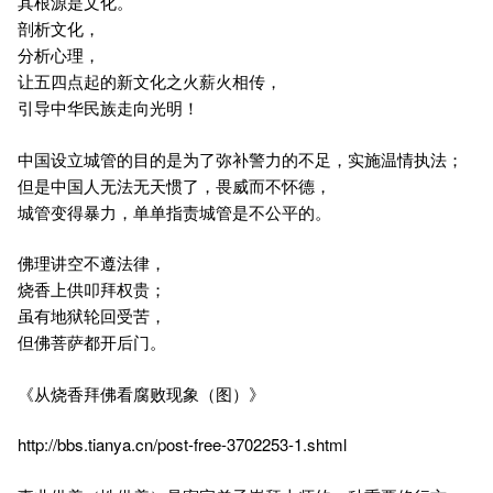
其根源是文化。
剖析文化，
分析心理，
让五四点起的新文化之火薪火相传，
引导中华民族走向光明！
中国设立城管的目的是为了弥补警力的不足，实施温情执法；
但是中国人无法无天惯了，畏威而不怀德，
城管变得暴力，单单指责城管是不公平的。
佛理讲空不遵法律，
烧香上供叩拜权贵；
虽有地狱轮回受苦，
但佛菩萨都开后门。
《从烧香拜佛看腐败现象（图）》
http://bbs.tianya.cn/post-free-3702253-1.shtml