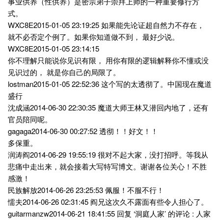
事业供养（性供养）是密宗弟子崇拜上师的一种重要修行方
式。
WXC8E2015-01-05 23:19:25 如果能先论证超自然力不存在，
就不必否定个例了。如果你知道做不到， 最好少说。
WXC8E2015-01-05 23:14:15
你不理解只能说你见识有限， 用你有限的逻辑解释你不懂或没
见识过的， 就是你自己的局限了。
lostman2015-01-05 22:52:36 这个写的太透彻了。中国现在魔道
盛行
沈成涵2014-06-30 22:30:35 魔道大师王林又潜回内地了，还有
官员陪同呢。
gagaga2014-06-30 00:27:52 透彻！！好文！！
多保重。
润涛阎2014-06-29 19:55:19 很对不起大家，没打招呼。等我从
悲痛中走出来，就会接着大写特写博文。谢谢各位关心！不胜
感激！
民族解放2014-06-26 23:25:53 佩服！不服不行！
懦夫2014-06-26 02:31:45 阎兄这次久不露面有些令人担心了。
guitarmanzw2014-06-21 18:41:55 回复 ‘洞庭人家’ 的评论 : 人家