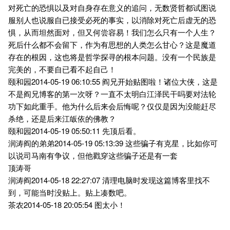
对死亡的恐惧以及对自身存在意义的追问，无数贤哲都试图说
服别人也说服自已接受必死的事实，以消除对死亡后虚无的恐
惧，从而坦然面对，但又何尝容易！我们怎么只有一个人生？
死后什么都不会留下，作为有思想的人类怎么甘心？这是魔道
存在的根因，这也将是哲学探寻的根本问题。没有一个民族是
完美的，不要自已看不起自己！
颐和园2014-05-19 06:10:55 阎兄开始贴图啦！诸位大侠，这是
不是阎兄博客的第一次呀？一直不太明白江泽民干吗要对法轮
功下如此重手。他为什么后来会后悔呢？仅仅是因为没能赶尽
杀绝，还是后来江皈依的佛教？
颐和园2014-05-19 05:50:11 先顶后看。
润涛阎的弟弟2014-05-19 05:13:39 这些骗子有克星，比如你可
以说司马南有争议，但他戳穿这些骗子还是有一套
顶涛哥
润涛阎2014-05-18 22:27:07 清理电脑时发现这篇博客里找不
到，可能当时没贴上。贴上凑数吧。
茶农2014-05-18 20:05:54 图太小！