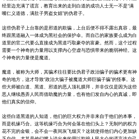
经里边充满了谎言，教育出来的走到白道的成功人士无一不是“满
嘴仁义道德，满肚子男盗女娼”的伪君子。
这些伪君子上台靠的是邪道的欺骗，上台后便不得不露出真容，最
终跟黑道融入一体成为黑社会的保护伞。而自己的家族要么成为白
道里的官二代要么直接成为黑道巧取豪夺的富豪。然而，这个过程
需要一个神奇的力量用以支撑内心空虚与恐惧带来的脆弱神经。这
个神奇的力量便是魔道。
魔道，被称为大师，其骗术往往要比伪君子政治骗子的骗术更有神
奇的地方，这才导致“政治大骗子被魔道大师巨骗子骗”的怪事。这
些大师被白道、黑道、邪道的恶人顶礼膜拜，并非仅仅是因为这些
恶人继续愚弄人民而借助魔的力量，也有他们发自内心的真诚，即
他们真实的信仰。
这些白道黑道的人知道，他们的巨大权力并非来自于他们的本事，
而是机缘巧合。这等机缘巧合为何会落在他们头上？无制约的权力
花不完的金银，会不会一夜间灰飞烟灭？这就使得他们内心更加缺
乏自信，尤其是他们嘴上说出来的用以欺骗人民大众的谎言连自己