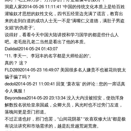
洞庭人家2014-05-26 11:11:41 ‘中国的传统文化本质上是给百姓
灌输奴才思想的奴性文化，四书五经里边充满了谎言，教育出
来的走到白道的成功人士无一不是“满嘴仁义道德，满肚子男盗
女娼”的伪君子’。
说得好，看看今天中国大陆讲授和学习国学的都是些什么人
吧。老毛批孔老二当然是看出了他的本质。
Dalidali2014-05-24 01:43:07
“11. 李天一、李冠丰的名字都是大师给起的“。
真的？ 这？
FLD2892014-05-23 16:49:07 美国很多名人嫌贵不也被花街犹太
骗子骗了吗？
dedoli2014-05-21 11:00:41 回复 ‘蓑衣翁’ 的评论 : 您的一席话真
令人佩服！
Beyondsea2014-05-20 23:13:34 没入大内没被招安，使劲浑身
解数投名状给皇亲国戚，众卿大员，风光时也不过旁门左道，
落魄间更是歪门邪道。
不过正道也好，邪门也罢，“山间花阴基” “欢喜双修大法”都是极
有说法讲究和市场需求的，越是乱世越荒诞荒唐。