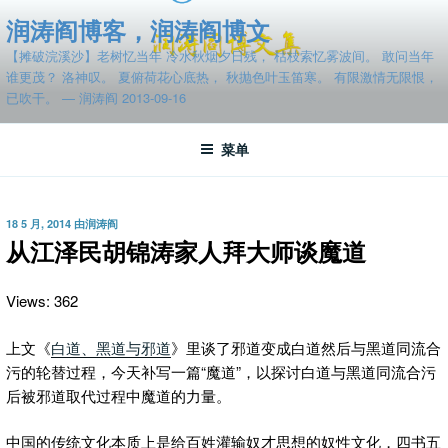
跳
润涛阎博客，润涛阎博文
至
【摊破浣溪沙】老树忆当年 冷水秋烟夕日残， 枯枝索忆雾波间。 敢问当年
内
谁更茂？ 洛神叹。 夏俯荷花心底热， 秋抛色叶玉笛寒。 有限激情无限恨，
容
已吹干。 — 润涛阎 2013-09-16
菜单
发
18 5 月, 2014
由
润涛阎
布
从江泽民胡锦涛家人拜大师谈魔道
于
Views: 362
上文《
白道、黑道与邪道
》里谈了邪道变成白道然后与黑道同流合
污的轮替过程，今天补写一篇“魔道”，以探讨白道与黑道同流合污
后被邪道取代过程中魔道的力量。
中国的传统文化本质上是给百姓灌输奴才思想的奴性文化，四书五