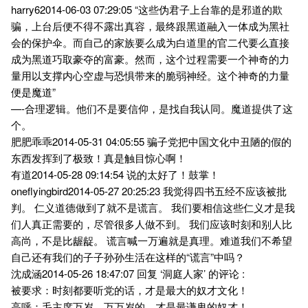
harry62014-06-03 07:29:05 “这些伪君子上台靠的是邪道的欺
骗，上台后便不得不露出真容，最终跟黑道融入一体成为黑社
会的保护伞。而自己的家族要么成为白道里的官二代要么直接
成为黑道巧取豪夺的富豪。然而，这个过程需要一个神奇的力
量用以支撑内心空虚与恐惧带来的脆弱神经。这个神奇的力量
便是魔道”
—-合理逻辑。他们不是要信仰，是找自我认同。魔道提供了这
个。
肥肥乖乖2014-05-31 04:05:55 骗子党把中国文化中丑陋的假的
东西发挥到了极致！真是触目惊心啊！
有道2014-05-28 09:14:54 说的太好了！鼓掌！
oneflyingbird2014-05-27 20:25:23 我觉得四书五经不应该被批
判。 仁义道德做到了就不是谎言。 我们要相信这些仁义才是我
们人真正需要的，尽管很多人做不到。 我们应该时刻和别人比
高尚，不是比龌龊。 谎言喊一万遍就是真理。难道我们不希望
自己还有我们的子子孙孙生活在这样的“谎言”中吗？
沈成涵2014-05-26 18:47:07 回复 ‘洞庭人家’ 的评论 :
被要求：时刻都要听党的话，才是最大的奴才文化！
高呼：毛主席万岁、万万岁的，才是最谦卑的奴才！