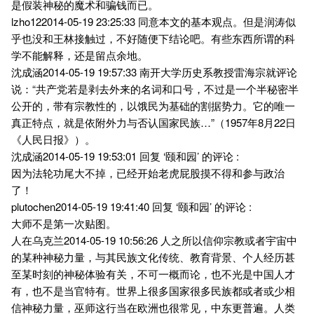
是假装神秘的魔术和骗钱而已。
lzho122014-05-19 23:25:33 同意本文的基本观点。但是润涛似
乎也没和王林接触过，不好随便下结论吧。有些东西所谓的科
学不能解释，还是留点余地。
沈成涵2014-05-19 19:57:33 南开大学历史系教授雷海宗就评论
说：“共产党若是剥去外来的名词和口号，不过是一个半秘密半
公开的，带有宗教性的，以饿民为基础的割据势力。它的唯一
真正特点，就是依附外力与否认国家民族…”（1957年8月22日
《人民日报》）。
沈成涵2014-05-19 19:53:01 回复 ‘颐和园’ 的评论 :
因为法轮功尾大不掉，已经开始老虎屁股摸不得和参与政治
了！
plutochen2014-05-19 19:41:40 回复 ‘颐和园’ 的评论 :
大师不是第一次贴图。
人在乌克兰2014-05-19 10:56:26 人之所以信仰宗教或者宇宙中
的某种神秘力量，与其民族文化传统、教育背景、个人经历甚
至某时刻的神秘体验有关，不可一概而论，也不光是中国人才
有，也不是当官特有。世界上很多国家很多民族都或者或少相
信神秘力量，巫师这行当在欧洲也很常见，中东更普遍。人类