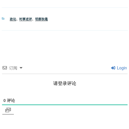
分
政论
、
时事述评
、
明察秋毫
类
订阅
Login
请登录评论
0
评论