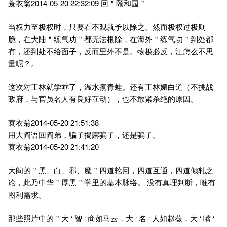
蓑衣翁2014-05-20 22:32:09 回＂颐和园＂
当权力至极权时，只要看不观就予以除之。然而极权过极则
脆，在大陆＂练气功＂都无法根除，在海外＂练气功＂到处都
有，还到处不给面子，反而里外不是。物极必反，江怎么不思
量呢？。
这次对王林就学乖了，温水煮青蛙。还有王林媚白道（不挑战
政府，与官员名人有良好互动），也不敢紧杀绝的原因。
蓑衣翁2014-05-20 21:51:38
用大阎语回阎弟，骗子揭露骗子，还是骗子。
蓑衣翁2014-05-20 21:41:20
大阎的＂黑、白、邪、魔＂四道轮回，四道互通，四道倾轧之
论，此乃中华＂厚黑＂学里的基本脉络。 没有真理判断，唯有
图利需求。
那些照片中的＂大 ‘ 智 ‘ 商如马云，大 ‘ 名 ‘ 人如赵薇，大 ‘ 嘴 ‘