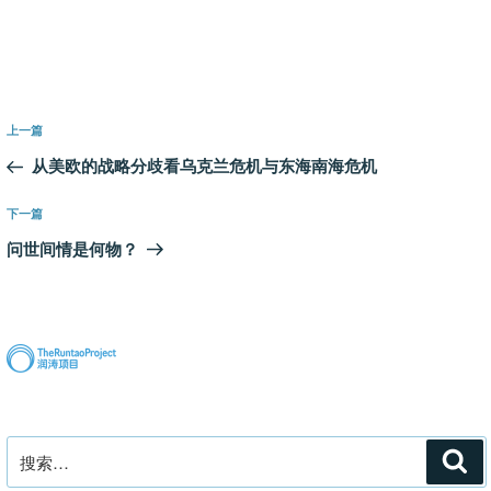
文
上
上一篇
章
一
从美欧的战略分歧看乌克兰危机与东海南海危机
导
篇
航
文
下
下一篇
章
一
问世间情是何物？
篇
文
章
搜
搜
索
索：