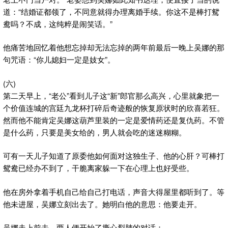
道：“结婚证都领了，不同意就得办理离婚手续。你这不是棒打鸳
鸯吗？不成，这纯粹是闹笑话。”
他痛苦地回忆着他想忘掉却无法忘掉的两年前最后一晚上吴娜的那
句咒语：“你儿媳妇一定是妓女”。
(六)
第二天早上，“老公”看到儿子这“新”郎官那么高兴，心里就象把一
个价值连城的宫廷九龙杯打碎后奇迹般的恢复原状时的欣喜若狂。
然而他不能肯定吴娜这葫芦里装的一定是爱情药还是复仇药。不管
是什么药，只要是美女给的，男人就会吃的迷迷糊糊。
可有一天儿子知道了原委他如何面对这独生子、他的心肝？可棒打
鸳鸯已经办不到了，干脆离家躲一下在心理上也好受些。
他在房外拿着手机自己给自己打电话，声音大得屋里都听到了。等
他未进屋，吴娜立刻出去了。她明白他的意思：他要走开。
吴娜走上前去，两人便开始了撕心裂肺的对话：