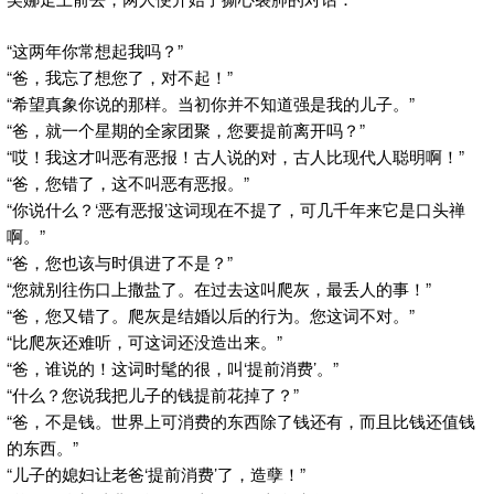
“这两年你常想起我吗？”
“爸，我忘了想您了，对不起！”
“希望真象你说的那样。当初你并不知道强是我的儿子。”
“爸，就一个星期的全家团聚，您要提前离开吗？”
“哎！我这才叫恶有恶报！古人说的对，古人比现代人聪明啊！”
“爸，您错了，这不叫恶有恶报。”
“你说什么？‘恶有恶报’这词现在不提了，可几千年来它是口头禅
啊。”
“爸，您也该与时俱进了不是？”
“您就别往伤口上撒盐了。在过去这叫爬灰，最丢人的事！”
“爸，您又错了。爬灰是结婚以后的行为。您这词不对。”
“比爬灰还难听，可这词还没造出来。”
“爸，谁说的！这词时髦的很，叫‘提前消费’。”
“什么？您说我把儿子的钱提前花掉了？”
“爸，不是钱。世界上可消费的东西除了钱还有，而且比钱还值钱
的东西。”
“儿子的媳妇让老爸‘提前消费’了，造孽！”