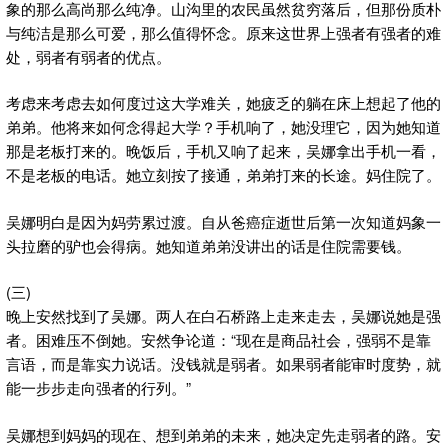
象的那么高尚那么纯净。山沟里的农民虽然贫穷落后，但那份质朴
与纯洁是那么可爱，那么值得怀念。原来这世界上强者有强者的难
处，弱者有弱者的优点。
考虑来考虑去如何度过这大学难关，她疲乏的躺在床上想起了他的
弟弟。他将来如何念得起大学？手机响了，她没理它，因为她知道
那是老板打来的。晚饭后，手机又响了起来，吴娜拿出手机一看，
不是老板的电话。她立刻按了接通，弟弟打来的长途。妈住院了。
吴娜明白是因为妈劳累过渡。自从爸癌症逝世后第一次知道妈象一
头拉磨的驴也会得病。她知道弟弟没讲出的话是住院需要钱。
(三)
晚上安然找到了吴娜。两人在白石桥路上走来走去，吴娜说她是强
者。困难压不倒她。安然争论道：“现在是商品社会，强弱不是靠
言语，而是靠实力说话。没钱就是弱者。如果弱者能审时度势，就
能一步步走向强者的行列。”
吴娜想到妈妈的现在、想到弟弟的未来，她决定先走弱者的路。安