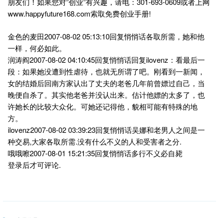
朋友们！如果您对”创业”有兴趣，请电：301-693-0609或者上网
www.happyfuture168.com索取免费创业手册!
金色的麦田2007-08-02 05:13:10回复悄悄话各取所需，她和他
一样，何必如此。
润涛阎2007-08-02 04:10:45回复悄悄话回复ilovenz：看最后一
段：如果她没遭到性虐待，也就无所谓了吧。刚看到一新闻，
女的结婚后回南方家认出了丈夫的老爸几年前曾嫖过自己，当
晚便自杀了。其实他老爸并没认出来。估计他嫖的太多了，也
许她长的比较大众化。可她还记得他，貌相可能有特殊的地
方。
ilovenz2007-08-02 03:39:23回复悄悄话吴娜和老男人之间是一
种交易,大家各取所需.没有什么不义的人和受害者之分.
哦哦嚓2007-08-01 15:21:35回复悄悄话多行不义必自毙
登录后才可评论.