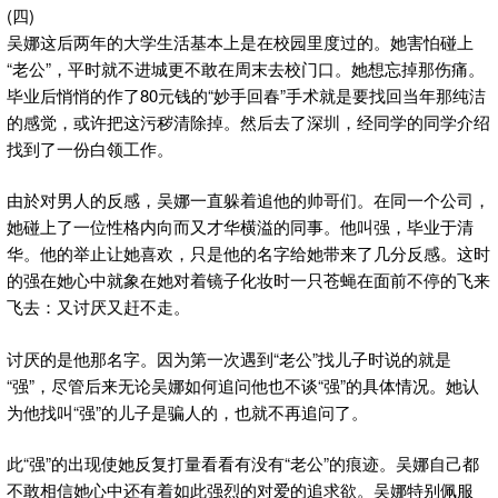
(四)
吴娜这后两年的大学生活基本上是在校园里度过的。她害怕碰上
“老公”，平时就不进城更不敢在周末去校门口。她想忘掉那伤痛。
毕业后悄悄的作了80元钱的“妙手回春”手术就是要找回当年那纯洁
的感觉，或许把这污秽清除掉。然后去了深圳，经同学的同学介绍
找到了一份白领工作。
由於对男人的反感，吴娜一直躲着追他的帅哥们。在同一个公司，
她碰上了一位性格内向而又才华横溢的同事。他叫强，毕业于清
华。他的举止让她喜欢，只是他的名字给她带来了几分反感。这时
的强在她心中就象在她对着镜子化妆时一只苍蝇在面前不停的飞来
飞去：又讨厌又赶不走。
讨厌的是他那名字。因为第一次遇到“老公”找儿子时说的就是
“强”，尽管后来无论吴娜如何追问他也不谈“强”的具体情况。她认
为他找叫“强”的儿子是骗人的，也就不再追问了。
此“强”的出现使她反复打量看看有没有“老公”的痕迹。吴娜自己都
不敢相信她心中还有着如此强烈的对爱的追求欲。吴娜特别佩服