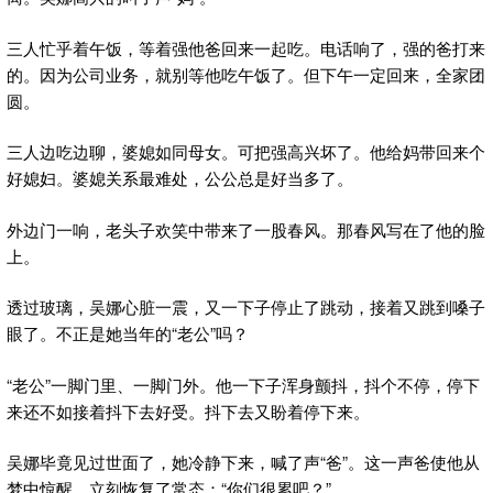
三人忙乎着午饭，等着强他爸回来一起吃。电话响了，强的爸打来
的。因为公司业务，就别等他吃午饭了。但下午一定回来，全家团
圆。
三人边吃边聊，婆媳如同母女。可把强高兴坏了。他给妈带回来个
好媳妇。婆媳关系最难处，公公总是好当多了。
外边门一响，老头子欢笑中带来了一股春风。那春风写在了他的脸
上。
透过玻璃，吴娜心脏一震，又一下子停止了跳动，接着又跳到嗓子
眼了。不正是她当年的“老公”吗？
“老公”一脚门里、一脚门外。他一下子浑身颤抖，抖个不停，停下
来还不如接着抖下去好受。抖下去又盼着停下来。
吴娜毕竟见过世面了，她冷静下来，喊了声“爸”。这一声爸使他从
梦中惊醒，立刻恢复了常态：“你们很累吧？”