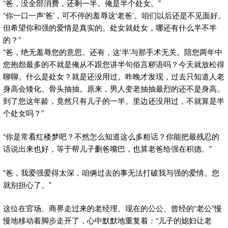
“爸，没全部消费，还剩一半。俺是半个处女。”
“你一口一声‘爸’，可不停的羞辱这‘老爸’。咱们以后还是不见面好。
但希望你和强的爱情是真实的。处女就处女，哪还有什么半不半
的？”
“爸，绝无羞辱您的意思。还有，这‘半’与那手术无关。陪您两年中
您抱怨最多的不就是俺从不跟您讲半句俗言秽语吗？今天就放松得
聊聊。什么是处女？就是还没用过。昨晚才发现，过去只知道人老
身高会矮化、骨头抽抽。原来，男人变老抽抽最烈的还不是身高。
到了您这年龄，竟然只有儿子的一半。里边还没用过，不就算是半
个处女吗？”
“你是常看红楼梦吧？不然怎么知道这么多粗话？你能把最残忍的
话说出来也好，等于帮儿子删爸嘴巴，也算老爸给强在积德。”
“爸，我爱强爱得太深，咱俩过去的事无法打破我与强的爱情。您
就别担心了。”
这位在官场、商界走过来的老经理、现在的公公、曾经的“老公”慢
慢地移动着脚步走开了，心中默默地重复着：“儿子的媳妇让老