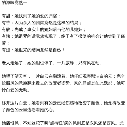
的滋味竟然—
有甜：她找到了她的爱的归宿；
有苦：因为亲人的团聚竟然是这样的结局；
有酸：先成了事实上的媳妇后当他的儿媳妇；
有辣：她诅咒的话竟然实现了，终于有了报复的机会让他尝到了痛
苦；
有涩：她诅咒的结局竟然是自己！
老人走远了，她的泪也停了。一片寂静，只有风在动。
她望了望天空，一片白云在翻滚着。她仔细观察那洁白的云：完全
按照风的意愿翻来覆去的改变者姿势。风的肆虐是如此残忍，她可
怜白云的无助。
移开这片白云，她看到有的云已经伤感地改变了颜色，她觉得改变
了颜色的云里边卷着她的心。
她痛恨风，不知这犯了叫“虐待狂”病的风到底是东风还是西风。尤