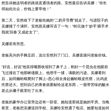
然告诉她这弱者的路就直通强者的路。安然最后告诉吴娜：“你长
得如此出众，价钱上要宰他！”
第二天，安然收下了老板给她的“二奶开导费”就走了。与进院子的
吴娜撞了个满怀。安然跟吴娜耳语了一句：“80元做个‘妙手’膜手术
我就‘回春’又成处女了”。
吴娜若有所思。
老板高兴的手舞足蹈，送出安然到了门口。吴娜直接问老板价钱。
“好说，好说”他笑得嘴唇收缩到了鼻子上，刚好一个昆虫在他眼前
飞过撞在了他那眯缝眼上。他用手一揉，满眼的污迹。吴娜看到
后，如同癞蛤蟆爬到了脚上–恶心得全身起癞蛤蟆皮疙瘩，比鸡皮
疙瘩还大。想到自己的青春就要献给这老东西，一股带苦味的酸水
差点从嗓子眼里吐了出来。
老板的豪华办公室旁边还有一卧室。她知道那就是她的牢房。当晚
夜里，老板把吴娜送回学校。吴娜给安然通了电话。她要知道如何