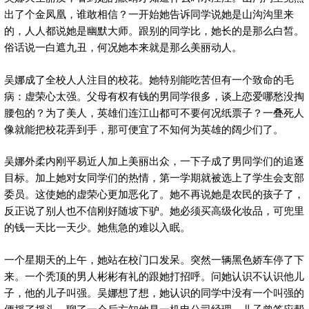
出了个金凤凰，谁敢相信？一开始她告诉同学说她是山沟沟里来
的，人人都说她是幽默大师。跟别的同学比，她长的是那么白皙。
俗话说一白遮九丑，何况她本来就是那么美丽动人。
吴娜成了全校人人注目的校花。她特别能吃苦但有一个致命的毛
病：虚荣心太强。父母有权有钱的男同学很多，谈上恋爱哪愁没掏
腰包的？为了美人，英雄们连江山都可不要何况纸票子？一叠死人
像就能把校花弄到手，那可便宜了不知何为英雄的阔少们了。
吴娜外柔内刚平易近人加上美丽出众，一下子成了男同学们的追逐
目标。加上她对女同学们的热情，第一学期就被选上了学生会支部
委员。这使她的虚荣心更加恶化了。她不再说她是农民的孩子了，
反正说了别人也不信刚好随坡下驴。她必须买高级化妆品，可兜里
的钱一天比一天少。她焦急的难以入眠。
一个星期天的上午，她站在校门口发呆。突然一辆黑色娇车停了下
来。一个秃顶的男人彬彬有礼的跟她打招呼。问她认识不认识他儿
子，他的儿子叫强。吴娜想了想，她认识的同学中没有一个叫强的
便摇了摇头。聊了一会后方知他是一机电公司经理，儿子曾答应帮