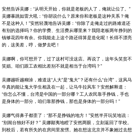
安然告诉吴娜：“从明天开始，你就是老板的人了，俺就让位了。”
吴娜暴跳如雷大吼：“你胡说什么？原来你和老板是这种关系？俺
不是这种人！”安然轻蔑地告诉吴娜：“你除了走俺走过的路难道还
有别的选择吗？你的学费、生活费从哪里来？我陪老板两年挣到的
钱够花四年有余。你我能走上这个路还得算是造化呢！长得不漂亮
的，这美差，哼，做梦去吧！
吴娜啊，你可想开了，过了这村可没这店。再说了，这年头笑贫不
笑娼。咱们跟工农相比差别不就是相当于台湾吗？”
吴娜越听越糊涂，难道这“人大”是“鬼大”？还有什么“台湾”，这风马
牛真的能让鬼大学生相及在一起，让马牛拉风车？安然解释道：
“你怎么不懂，台湾是中国的一部分哪？工人农民靠手挣钱，手也
是身体的一部分，咱们靠那挣钱，那也是身体的一部分吗！”
吴娜气得鼻子都歪了：“那不是挣钱的地方！”安然半开玩笑地说：
“别闹台独好不好？” 吴娜鄙夷地瞪了安然两眼，立刻返回了学校。
到校后，若有所失的在房间里发愣。她在想这北京并不象她过去想