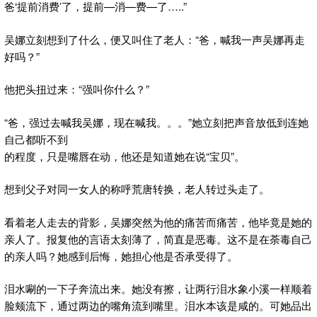
爸‘提前消费’了，提前—消—费—了…..”
吴娜立刻想到了什么，便又叫住了老人：“爸，喊我一声吴娜再走
好吗？”
他把头扭过来：“强叫你什么？”
“爸，强过去喊我吴娜，现在喊我。。。”她立刻把声音放低到连她
自己都听不到
的程度，只是嘴唇在动，他还是知道她在说“宝贝”。
想到父子对同一女人的称呼荒唐转换，老人转过头走了。
看着老人走去的背影，吴娜突然为他的痛苦而痛苦，他毕竟是她的
亲人了。报复他的言语太刻薄了，简直是恶毒。这不是在荼毒自己
的亲人吗？她感到后悔，她担心他是否承受得了。
泪水唰的一下子奔流出来。她没有擦，让两行泪水象小溪一样顺着
脸颊流下，通过两边的嘴角流到嘴里。泪水本该是咸的。可她品出