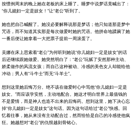
按惯例周末的晚上她在老板的床上睡了。睡梦中说梦话竟喊出了：
“你儿媳妇一定是妓女！”让“老公”听到了。
她也把自己喊醒了。她没必要解释说那是梦话；他只知道那是梦中
咒语，而不知道其实那是每次做爱时她的咒语。他拼命地蹂躏了她
一番后便让她拿着一大把票子提前一周滚蛋了。
吴娜在床上思索着“老公”为何听到她说“你儿媳妇一定是妓女”的话
后还继续跟她做爱。她突然明白了：“老公”玩腻了安然那种主动、
娇柔做作的风流女孩；而自己这种被动、冷感的美色女人却能给他
冲动；男人有“斗牛士”而无“斗羊士”。
想到这里她后悔万分。绝不该在做爱时心中骂他“你儿媳妇一定是
妓女。”而应该学安然，主动地配合。她这才明白世界上最值钱的
不是爱情，而是神人也造不出来的后悔药。想到这里，她下决心忘
掉“你儿媳妇一定是妓女”这句话。因为这句话给过“老公”快感。回
忆着往事，她从来没有主动配合过，然而恰恰是自己的冷感使他疯
狂。她越想对“老公”的仇恨越刻骨铭心。