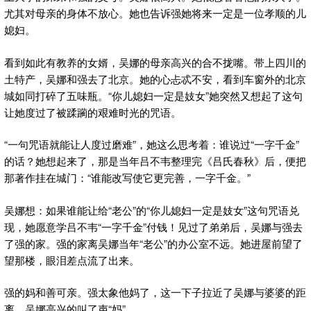
尤其对母亲的身体不放心。她也告诉强她将来一定是一位孝顺的儿
媳妇。
看到如此有教养的女婿，吴娜的母亲高兴的合不拢嘴。带上四川的
土特产，吴娜和强去了北京。她的心忐忒不安，看到车窗外的北京
城如同打碎了五味瓶。“你儿媳妇一定是妓女”她突然又想起了这句
让她度过了被蹂躏的艰难时光的咒语。
“一句咒语就能让人度过磨难”，她这么思考着：谁说过“一字千金”
的话？她想起来了，那是当年吕不韦整理完《吕氏春秋》后，便把
那著作挂在城门：“谁能改写使它更完善，一字千金。”
吴娜想：如果谁能让给“老公”的“你儿媳妇一定是妓女”这句咒语兑
现，她愿意学吕不韦“一字千金”付钱！见过了弟弟后，吴娜与强去
了强的家。强的家离吴娜当年“老公”的办公室不远。她进屋前望了
望那楼，眼泪差点流了出来。
强的妈和善可亲。强太象他妈了，这一下子拉近了吴娜与婆婆的距
离。吴娜高兴的叫了声“妈”。