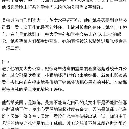
他找愿意晚上打杂的学生周末给他的公司当文字翻译。
吴娜以为自己刚读大一，英文水平还不行。他问她是否要到他的公
司看一看，这工作她是否能胜任。出於对长辈的信任，她坐上了娇
车。在车里她找到了一种大学生外加学生会头儿这“人上人”的感
觉。她希望路人们都看她两眼。她的表情被这长辈透过反光镜看得
一清二楚。
(二)
进了他的宽大办公室，她惊讶里边富丽堂皇的程度远超过校长办公
室。其实那是这秃顶、小眼的经理衬托出来的结果。就象电影银幕
看上去比白布白得多就是借助于银幕外边那条黑布的衬托。长辈那
彬彬有礼的举止使她放松了许多。
他留学美国，是海龟。吴娜不能肯定自己的英文水平是否能胜任那
份翻译的工作，便小心翼翼的问起难度有多大。因为是笔译，他递
给了吴娜一份文件，吴娜一看没什么生字便提出试一试。知识多于
见识的她便这么轻易地上了贼船。其实这船算不算贼船这世道很难