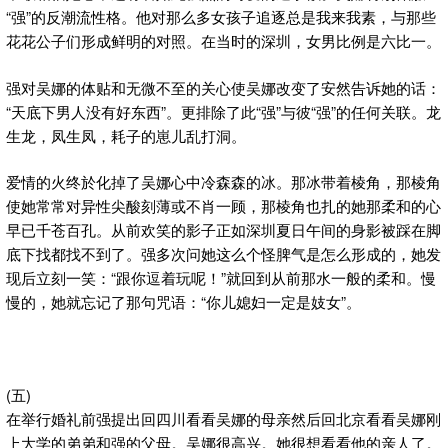
“强”的反潮流性格。他对那么多女孩子追逐总是我来我素，与那些
花花公子们形成鲜明的对照。在当时的深圳，女男比例是六比一。
强对吴娜的体贴和无微不至的关心使吴娜改变了安然告诉她的话：
“天底下男人没有好东西”。更排除了此“强”与彼“强”的任何关联。龙
生龙，凤生凤，耗子的崽儿乱打洞。
爱情的火终於化掉了吴娜心中冷森森的冰。那冰带着棱角，那棱角
使她常常对异性尖酸刻薄或不肖一顾，那棱角也扎的她那柔和的心
早已千苍百孔。从前欢笑的影子正如深圳夏日午间的身影被踩在脚
底下找都找不到了。强多次问她这么个怪脾气是怎么形成的，她发
现后立刻一笑：“跟你逗着玩呢！”就回到从前那水一般的柔和。慢
慢的，她就忘记了那句咒语：“你儿媳妇一定是妓女”。
(五)
在举行婚礼前强提出回四川看看吴娜的母亲然后回北京看看吴娜刚
上大学的弟弟和强的父母。吴娜很高兴。她很想看看他的亲人了。