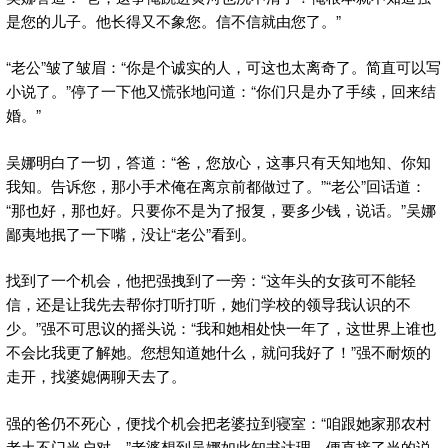
是您的儿子。他长得又不象您。信不信就由您了。”
“老公”皱了皱眉：“你是个诚实的人，可这也太离奇了。简直可以写
小说了。”停了一下他又慌张地问道：“你们只是办了手续，回来结
婚。”
吴娜明白了一切，答道：“爸，您放心，这事只有天知地知、你知
我知。告诉您，那小手术俺在离京前都做过了。”“老公”回话道：
“那也好，那也好。只要你不是为了报复，要多少钱，说话。”吴娜
鄙夷地抿了一下嘴，没让“老公”看到。
找到了一个机会，他把强拽到了一旁：“这年头的女孩可不能轻
信，还是让我先去帮你打听打听，她们学校的领导我认识的不
少。”强不可思议的摇头说：“我和她相处快一年了，这世界上谁也
不会比我更了解她。您想知道她什么，就问我好了！”强不耐烦的
走开，找婆媳俩聊天去了。
强的爸仍不死心，便找个机会把老婆拉到寝室：“咱跟她家那农村
老土不门当户对。”老婆想到吴娜如此知书达理，便直接了当的说