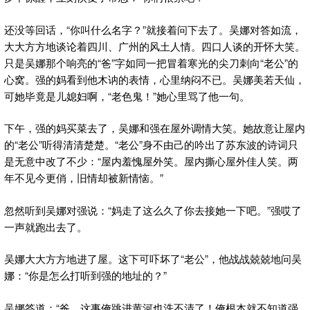
还没等回话，“你叫什么名字？”就接着问下去了。吴娜对答如流，
大大方方地谈论着四川、广州的风土人情。四口人谈的开怀大笑。
只是吴娜那个响亮的“爸”字如同一把冒着寒光的尖刀刺向“老公”的
心窝。强的妈看到他木讷的表情，心里纳闷不已。吴娜美若天仙，
可她毕竟是儿媳妇啊，“老色鬼！”她心里骂了他一句。
下午，强的妈买菜去了，吴娜和强在屋外调情大笑。她故意让屋内
的“老公”听得清清楚楚。“老公”身不由己的吟出了苏东波的诗词只
是无意中改了不少：“屋内羞愧屋外笑。屋内撕心屋外佳人笑。两
年不见今更俏，旧情却被新情恼。”
忽然听到吴娜对强说：“妈走了这么久了你去接她一下吧。”强哎了
一声就跑出去了。
吴娜大大方方地进了屋。这下可吓坏了“老公”，他战战兢兢地问吴
娜：“你是怎么打听到强的地址的？”
吴娜答道：“爸，这事俺跳进黄河也洗不清了！俺根本就不知道强