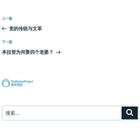
文
上
上一篇
章
一
党的传统与文革
导
篇
航
文
下
下一篇
章
一
本拉登为何娶四个老婆？
篇
文
章
搜
搜
索
索：