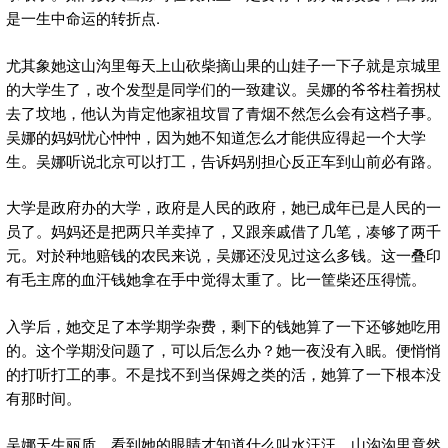
是一生中命运的转折点.
尤其象她这山沟里每天上山砍柴摘山果的山娃子一下子就是京城里
的大学生了，改个发型是同学们的一致建议。吴娜的爷爷柱着拐杖
去了坟地，他认为肯定他家祖坟冒了青烟不然怎么会有这档子事。
吴娜的妈妈忧心忡忡，因为她不知道怎么才能供应得起一个大学
生。吴娜听说北京可以打工，告诉妈别担心反正车到山前必有路。
大学是政府办的大学，政府是人民的政府，她已成年已是人民的一
员了。妈妈还是把两只羊卖掉了，又跟亲戚借了几笔，凑够了两千
元。对於种地赔钱的农民来说，吴娜还没见过这么多钱。这一叠印
有毛主席的血汗钱她拿在手中觉得太重了。比一筐柴还压得慌。
入学后，她交足了本学期学杂费，剩下的钱她算了一下还够她吃用
的。这个学期没问题了，可以后怎么办？她一夜没有入眠。便悄悄
的打听打工的事。不是找不到当保姆之类的活，她算了一下根本没
有那时间。
吴娜天生丽质，看到她的眼睛才知道什么叫水汪汪。山沟沟里竟然