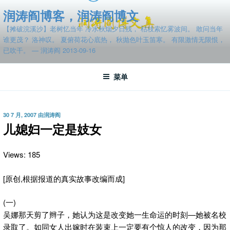
跳
润涛阎博客，润涛阎博文
至
【摊破浣溪沙】老树忆当年 冷水秋烟夕日残， 枯枝索忆雾波间。 敢问当年
内
谁更茂？ 洛神叹。 夏俯荷花心底热， 秋抛色叶玉笛寒。 有限激情无限恨，
容
已吹干。 — 润涛阎 2013-09-16
菜单
发
30 7 月, 2007
由
润涛阎
布
儿媳妇一定是妓女
于
Views: 185
[原创,根据报道的真实故事改编而成]
(一)
吴娜那天剪了辫子，她认为这是改变她一生命运的时刻—她被名校
录取了。如同女人出嫁时在装束上一定要有个惊人的改变，因为那