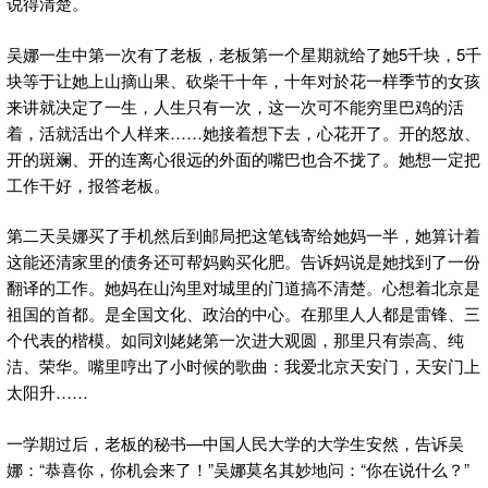
说得清楚。
吴娜一生中第一次有了老板，老板第一个星期就给了她5千块，5千
块等于让她上山摘山果、砍柴干十年，十年对於花一样季节的女孩
来讲就决定了一生，人生只有一次，这一次可不能穷里巴鸡的活
着，活就活出个人样来……她接着想下去，心花开了。开的怒放、
开的斑斓、开的连离心很远的外面的嘴巴也合不拢了。她想一定把
工作干好，报答老板。
第二天吴娜买了手机然后到邮局把这笔钱寄给她妈一半，她算计着
这能还清家里的债务还可帮妈购买化肥。告诉妈说是她找到了一份
翻译的工作。她妈在山沟里对城里的门道搞不清楚。心想着北京是
祖国的首都。是全国文化、政治的中心。在那里人人都是雷锋、三
个代表的楷模。如同刘姥姥第一次进大观圆，那里只有崇高、纯
洁、荣华。嘴里哼出了小时候的歌曲：我爱北京天安门，天安门上
太阳升……
一学期过后，老板的秘书—中国人民大学的大学生安然，告诉吴
娜：“恭喜你，你机会来了！”吴娜莫名其妙地问：“你在说什么？”