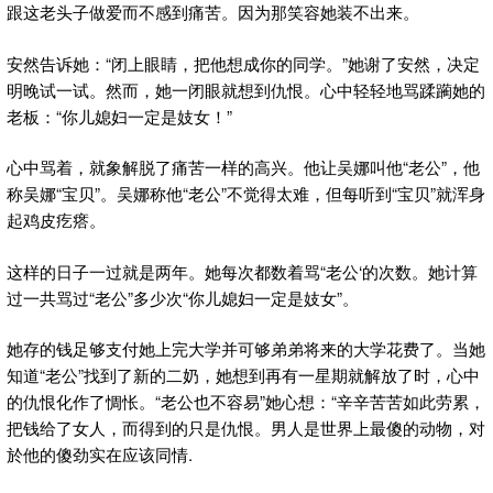
跟这老头子做爱而不感到痛苦。因为那笑容她装不出来。
安然告诉她：“闭上眼睛，把他想成你的同学。”她谢了安然，决定
明晚试一试。然而，她一闭眼就想到仇恨。心中轻轻地骂蹂躏她的
老板：“你儿媳妇一定是妓女！”
心中骂着，就象解脱了痛苦一样的高兴。他让吴娜叫他“老公”，他
称吴娜“宝贝”。吴娜称他“老公”不觉得太难，但每听到“宝贝”就浑身
起鸡皮疙瘩。
这样的日子一过就是两年。她每次都数着骂“老公‘的次数。她计算
过一共骂过“老公”多少次“你儿媳妇一定是妓女”。
她存的钱足够支付她上完大学并可够弟弟将来的大学花费了。当她
知道“老公”找到了新的二奶，她想到再有一星期就解放了时，心中
的仇恨化作了惆怅。“老公也不容易”她心想：“辛辛苦苦如此劳累，
把钱给了女人，而得到的只是仇恨。男人是世界上最傻的动物，对
於他的傻劲实在应该同情.