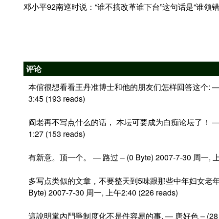
邓小平92南巡时说：“谁不搞改革谁下台”这句话是“谁领
评论
本倌很想看看王丹准博士和他的朋友们怎样回答这个: — 羊倌儿 – 
3:45 (193 reads)
阎老再不写点什么的话， 本坛可要成为白痴论坛了！ — 奴隶与奴才 
1:27 (153 reads)
有新意。顶一个。 — 路过 – (0 Byte) 2007-7-30 周一, 上午1
多写点类似的文章，不要整天到5味跟那些中年妇女老年男人打情骂
Byte) 2007-7-30 周一, 上午2:40 (226 reads)
這說明黨內鬥爭制度化不是件容易的事, — 唐好色 – (28 Byte) 2