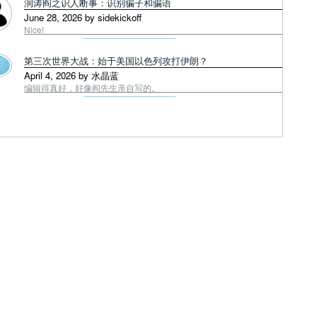
润涛阎之识人断事：识别骗子和骗语
June 28, 2026 by sidekickoff
Nice!
第三次世界大战：始于美国以色列攻打伊朗？
April 4, 2026 by 水晶蓝
编辑得真好，好像阎先生亲自写的。