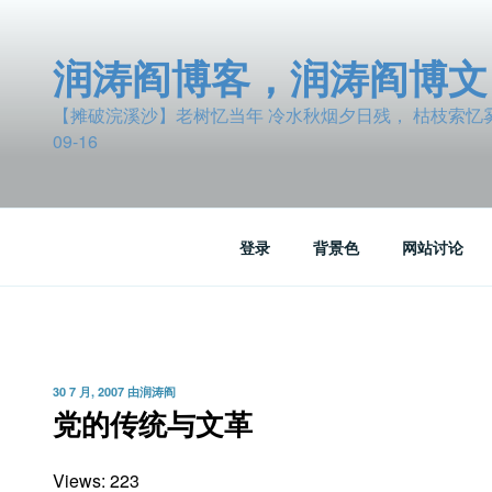
跳
至
润涛阎博客，润涛阎博文
内
容
【摊破浣溪沙】老树忆当年 冷水秋烟夕日残， 枯枝索忆雾波
09-16
登录
背景色
网站讨论
发
30 7 月, 2007
由
润涛阎
布
党的传统与文革
于
Views: 223