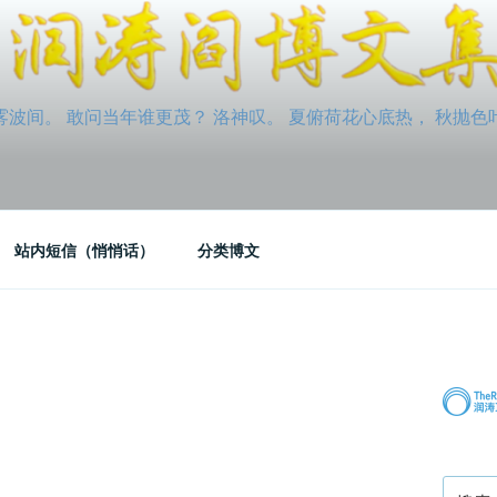
间。 敢问当年谁更茂？ 洛神叹。 夏俯荷花心底热， 秋抛色叶玉笛
站内短信（悄悄话）
分类博文
搜