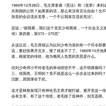
1964年12月28日，毛主席拿着《宪法》和《党章》来
共和国的公民？如果算的话，那么有没有言论自由？允不
加党的会议违反党章，一个不让我发言违反宪法”。
还说：“据我看，我们这个党至少有两派，一个社会主义派
传》第四卷，第373－375页”
从这以后，毛主席就认为以刘少奇为首的有一个司令部要打
说，要赶快离开北京，慢了就走不了了。1965年10月他离
道，根据党的传统，他为饿死人负责的意思是什么。
但刘少奇邓小平对老毛的举动愤愤不平，这不明摆着吗？
三、张国焘、王明的？党不就是这么一步步走过来的吗？
沉默，原因便在于此。
这才是林彪发现只有神化毛主席才能打破、避开党这一传
会有文革。有了这个传统，老毛除了造神外，别无选择。