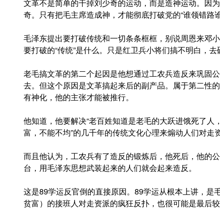
文革不是简单的干掉刘少奇的运动，而是造神运动。因为
奇。只有把毛主席造成神，才能彻底打破党的“谁领错路谁
毛泽东提出要打破传统和一切条条框框，别说周恩来邓小
要打破的“传统”是什么。只是红卫兵小将们搞不明白，
老毛搞文革的第二个起因是他想通过工农兵造反来巩固公
去。但这个原因是文革搞起来后的副产品。属于第二性的
有神化，他的主张才能被推行。
他知道，他要解决“老百姓知道是老毛的大跃进饿死了人，
富，不能不均”的几千年的传统文化心理来煽动人们对走
而且他认为，工农兵有了造反的锻炼后，他死后，他的公
台，用毛泽东思想武装起来的人们就会起来造反。
这是89学运反官倒的直接原因。89学运从根本上讲，
贫富）的接班人对走资派的疯狂反扑，也很可能是最后较