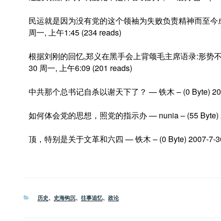
民运就是因为没有党的这个领袖为失败负责精神而至今成不了事。 — 
周一, 上午1:45 (234 reads)
根据刘刚的回忆,郑义在黑手会上背颂毛主席语录:形势不是小好而是大好
30 周一, 上午6:09 (201 reads)
中共那个总书记自杀以谢天下了？ — 铁木 – (0 Byte) 2007-7-
如何体会党的思想，照党的指示办 — nunia – (55 Byte) 2007
顶，特别是关于文革和六四 — 铁木 – (0 Byte) 2007-7-30 周
分
历史
、
史海钩沉
、
往事追忆
、
政论
类