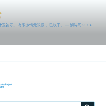
寒。 有限激情无限恨， 已吹干。 — 润涛阎 2013-