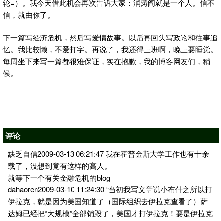
轮=）。我今天借此机会再次告诉大家：润涛阎就是一个人。信不
信，就由你了。
下一篇写经济危机，然后写爱情故事。以后再回头写政论和往事追
忆。我比较懒，不爱打字。再说了，我还得上班啊，晚上要睡觉。
每周坐下来写一篇都很难保证，实在抱歉，我的博客网友们，稍
候。
评论
缺乏自信2009-03-13 06:21:47 我在霍普金斯大学工作也有十余
载了，没想到竟有这样的高人。
就等下一个有关金融危机的blog
dahaoren2009-03-10 11:24:30 “当初我写文章说小布什之所以打
伊拉克，就是因为美国知道了（国际组织去伊拉克查看了）萨
达姆已经把“大规模”全部销毁了，美国才打伊拉克！要是伊拉克