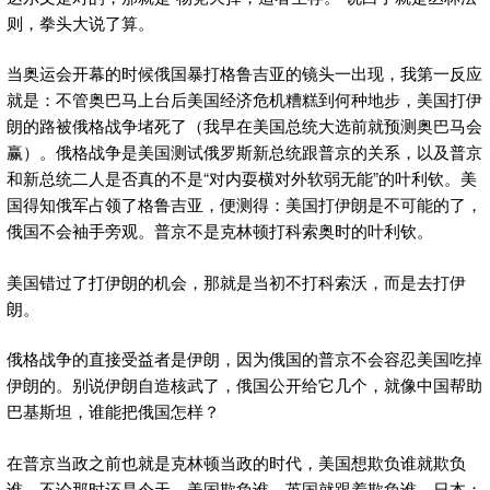
则，拳头大说了算。
当奥运会开幕的时候俄国暴打格鲁吉亚的镜头一出现，我第一反应
就是：不管奥巴马上台后美国经济危机糟糕到何种地步，美国打伊
朗的路被俄格战争堵死了（我早在美国总统大选前就预测奥巴马会
赢）。俄格战争是美国测试俄罗斯新总统跟普京的关系，以及普京
和新总统二人是否真的不是“对内耍横对外软弱无能”的叶利钦。美
国得知俄军占领了格鲁吉亚，便测得：美国打伊朗是不可能的了，
俄国不会袖手旁观。普京不是克林顿打科索奥时的叶利钦。
美国错过了打伊朗的机会，那就是当初不打科索沃，而是去打伊
朗。
俄格战争的直接受益者是伊朗，因为俄国的普京不会容忍美国吃掉
伊朗的。别说伊朗自造核武了，俄国公开给它几个，就像中国帮助
巴基斯坦，谁能把俄国怎样？
在普京当政之前也就是克林顿当政的时代，美国想欺负谁就欺负
谁。不论那时还是今天，美国欺负谁，英国就跟着欺负谁。日本：