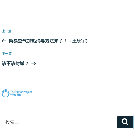
文
上
上一篇
章
一
简易空气加热消毒方法来了！（王乐宇）
导
篇
航
文
下
下一篇
章
一
该不该封城？
篇
文
章
搜
搜
索
索：