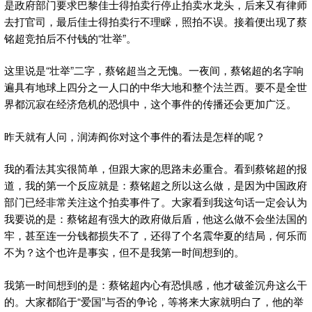
是政府部门要求巴黎佳士得拍卖行停止拍卖水龙头，后来又有律师
去打官司，最后佳士得拍卖行不理睬，照拍不误。接着便出现了蔡
铭超竞拍后不付钱的“壮举”。
这里说是“壮举”二字，蔡铭超当之无愧。一夜间，蔡铭超的名字响
遍具有地球上四分之一人口的中华大地和整个法兰西。要不是全世
界都沉寂在经济危机的恐惧中，这个事件的传播还会更加广泛。
昨天就有人问，润涛阎你对这个事件的看法是怎样的呢？
我的看法其实很简单，但跟大家的思路未必重合。看到蔡铭超的报
道，我的第一个反应就是：蔡铭超之所以这么做，是因为中国政府
部门已经非常关注这个拍卖事件了。大家看到我这句话一定会认为
我要说的是：蔡铭超有强大的政府做后盾，他这么做不会坐法国的
牢，甚至连一分钱都损失不了，还得了个名震华夏的结局，何乐而
不为？这个也许是事实，但不是我第一时间想到的。
我第一时间想到的是：蔡铭超内心有恐惧感，他才破釜沉舟这么干
的。大家都陷于“爱国”与否的争论，等将来大家就明白了，他的举