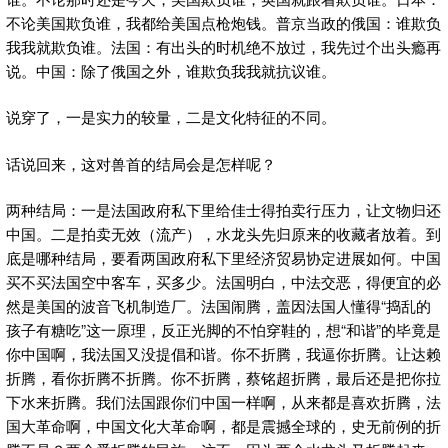
不论美国欺负谁，我都给美国点枪炮钱。普京当政的俄国：谁欺负
我我就欺负谁。法国：有出头的时机绝不放过，我先过个出头瘾再
说。中国：除了俄国之外，谁欺负我我就抗议谁。
说穿了，一是实力的较量，二是文化特征的不同。
话说回来，这对兽首的结局会是怎样呢？
两种结局：一是法国政府私下里给佳士得拍卖行压力，让文物归还
中国。二是拍卖无效（流产），水龙头先归原来的收藏者放着。到
底是哪种结局，要看两国政府私下里经济贸易协定进展如何。中国
买不买法国空中客车，买多少。法国明白，中法交恶，得便宜的必
然是美国的波音飞机制造厂。法国闹腾，盖因法国人懂得“捣乱的
孩子有糖吃”这一原理，反正光脚的不怕穿鞋的，想“和谐”的毕竟是
你中国啊，我法国又没提倡和谐。你不折腾，我逼你折腾。让达赖
折腾，看你折腾不折腾。你不折腾，蔡铭超折腾，最后还是把你拉
下水来折腾。我们法国跟你们中国一样啊，从来都是喜欢折腾，法
国大革命啊，中国文化大革命啊，都是震撼全球的，史无前例的折