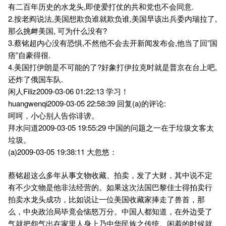
有二百年历史的水龙头,即使爱打仗的共和党也不会同意.
2.按老阎说法,美国想欺负谁就欺负谁,美国早该出兵委内瑞拉了,
那么挑衅美国, 可为什么没有?
3.蔡铭超内心没有恐惧,不然他不会去开新闻发布会,他当了回”国
痞”自豪得很.
4.美国打伊朗是不可能的了?好象打伊拉克时就是普京在台上吧,
还炸了俄国车队.
闲人Filiz2009-03-06 01:22:13 学习！
huangwenqi2009-03-05 22:58:39 回复(a)的评论:
呵呵，小心别人告你诽谤。
拜水问道2009-03-05 19:55:29 中国的问题之一在于垃圾文客太
垃圾。
(a)2009-03-05 19:38:11 大忽悠：
蔡铭超这么多年从事文物收藏、拍卖，发了大财，其中说不定
有不少文物是他非法经营的。如果这次法国巴黎佳士得拍卖行
拍卖水龙头成功，比如说让一位美国收藏家捧走了兽首，那
么，中央政治局毕竟会恼怒万分。中国人都知道，在外边受了
气就把怨气出在家里人身上乃中华民族之传统。闲着的时候就