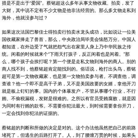
措是不是出于“爱国”。蔡铭超这么多年从事文物收藏、拍卖，发了
大财，其中说不定有不少文物是他非法经营的。那么多文物走私到
海外，他就没参与过？
如果这次法国巴黎佳士得拍卖行拍卖水龙头成功，比如说让一位美
国收藏家捧走了兽首，那么，中央政治局毕竟会恼怒万分。中国人
都知道，在外边受了气就把怨气出在家里人身上乃中华民族之传
统。闲着的时候就来个“下雨天打孩子，反正闲着也是闲着。”那
么，哪个孩子会挨打呢？第一个便是走私文物到海外的商人。别的
商人找不到，他蔡铭超肯定能找到的。俗话说，枪打出头鸟，蔡铭
超可是第一文物收藏家，也是第一文物拍卖参与者。不调查他，调
查谁？他一个即不是高干子弟，又不是美国政要的女婿，拿他开刀
就是板上钉钉的事。国内的个体暴发户，不管从事哪个行业，不行
贿、不偷税漏税，发财是很难的。之所以有官员受贿腐败，就是因
为同时有行贿的款爷。不需要你犯法最大，到时候需要拿你开刀，
一定会找到你犯法的证据的。
蔡铭超的判断和所做的决定是对的。这个办法他虽然把自己的前路
堵死了，但逃生的后路打开了。人，到了腰缠万贯的时候，如果头