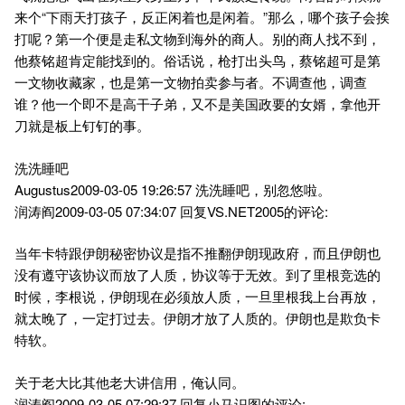
来个“下雨天打孩子，反正闲着也是闲着。”那么，哪个孩子会挨
打呢？第一个便是走私文物到海外的商人。别的商人找不到，
他蔡铭超肯定能找到的。俗话说，枪打出头鸟，蔡铭超可是第
一文物收藏家，也是第一文物拍卖参与者。不调查他，调查
谁？他一个即不是高干子弟，又不是美国政要的女婿，拿他开
刀就是板上钉钉的事。
洗洗睡吧
Augustus2009-03-05 19:26:57 洗洗睡吧，别忽悠啦。
润涛阎2009-03-05 07:34:07 回复VS.NET2005的评论:
当年卡特跟伊朗秘密协议是指不推翻伊朗现政府，而且伊朗也
没有遵守该协议而放了人质，协议等于无效。到了里根竞选的
时候，李根说，伊朗现在必须放人质，一旦里根我上台再放，
就太晚了，一定打过去。伊朗才放了人质的。伊朗也是欺负卡
特软。
关于老大比其他老大讲信用，俺认同。
润涛阎2009-03-05 07:29:37 回复小马识图的评论: