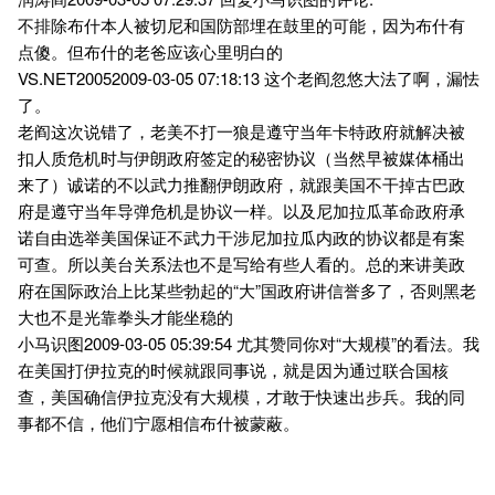
不排除布什本人被切尼和国防部埋在鼓里的可能，因为布什有
点傻。但布什的老爸应该心里明白的
VS.NET20052009-03-05 07:18:13 这个老阎忽悠大法了啊，漏怯
了。
老阎这次说错了，老美不打一狼是遵守当年卡特政府就解决被
扣人质危机时与伊朗政府签定的秘密协议（当然早被媒体桶出
来了）诚诺的不以武力推翻伊朗政府，就跟美国不干掉古巴政
府是遵守当年导弹危机是协议一样。以及尼加拉瓜革命政府承
诺自由选举美国保证不武力干涉尼加拉瓜内政的协议都是有案
可查。所以美台关系法也不是写给有些人看的。总的来讲美政
府在国际政治上比某些勃起的“大”国政府讲信誉多了，否则黑老
大也不是光靠拳头才能坐稳的
小马识图2009-03-05 05:39:54 尤其赞同你对“大规模”的看法。我
在美国打伊拉克的时候就跟同事说，就是因为通过联合国核
查，美国确信伊拉克没有大规模，才敢于快速出步兵。我的同
事都不信，他们宁愿相信布什被蒙蔽。