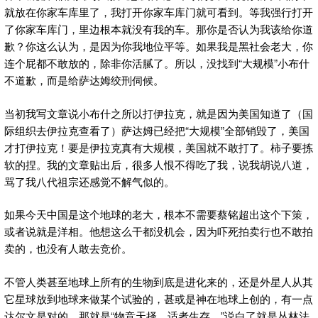
就放在你家车库里了，我打开你家车库门就可看到。等我强行打开
了你家车库门，里边根本就没有我的车。那你是否认为我该给你道
歉？你这么认为，是因为你我地位平等。如果我是黑社会老大，你
连个屁都不敢放的，除非你活腻了。所以，没找到“大规模”小布什
不道歉，而是给萨达姆绞刑伺候。
当初我写文章说小布什之所以打伊拉克，就是因为美国知道了（国
际组织去伊拉克查看了）萨达姆已经把“大规模”全部销毁了，美国
才打伊拉克！要是伊拉克真有大规模，美国就不敢打了。柿子要拣
软的捏。我的文章贴出后，很多人恨不得吃了我，说我胡说八道，
骂了我八代祖宗还感觉不解气似的。
如果今天中国是这个地球的老大，根本不需要蔡铭超出这个下策，
或者说就是洋相。他想这么干都没机会，因为吓死拍卖行也不敢拍
卖的，也没有人敢去竞价。
不管人类甚至地球上所有的生物到底是进化来的，还是外星人从其
它星球放到地球来做某个试验的，甚或是神在地球上创的，有一点
达尔文是对的，那就是“物竞天择，适者生存。”说白了就是丛林法