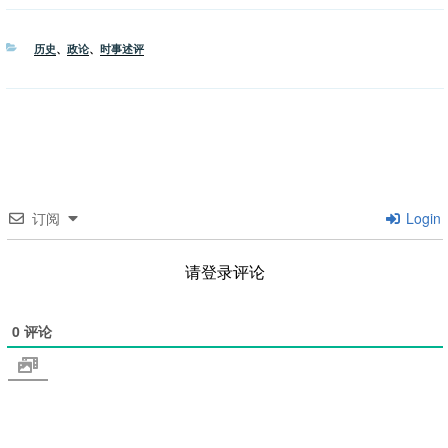
分
历史
、
政论
、
时事述评
类
订阅
Login
请登录评论
0
评论