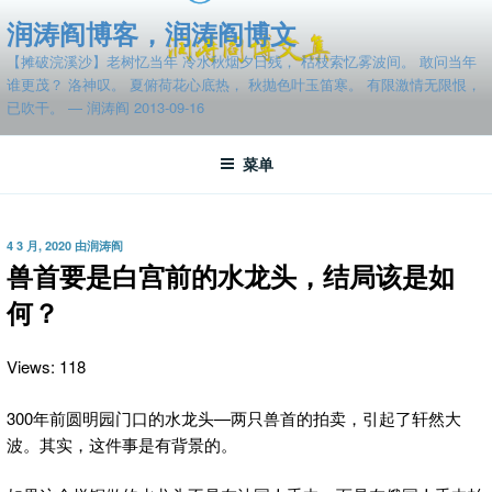
跳
润涛阎博客，润涛阎博文
至
【摊破浣溪沙】老树忆当年 冷水秋烟夕日残， 枯枝索忆雾波间。 敢问当年
内
谁更茂？ 洛神叹。 夏俯荷花心底热， 秋抛色叶玉笛寒。 有限激情无限恨，
容
已吹干。 — 润涛阎 2013-09-16
菜单
发
4 3 月, 2020
由
润涛阎
布
兽首要是白宫前的水龙头，结局该是如
于
何？
Views: 118
300年前圆明园门口的水龙头—两只兽首的拍卖，引起了轩然大
波。
其实，这件事是有背景的。