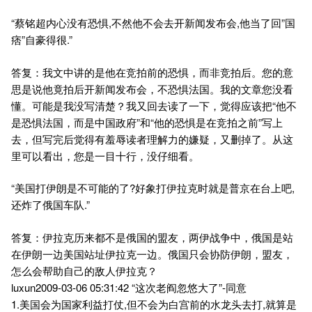
“蔡铭超内心没有恐惧,不然他不会去开新闻发布会,他当了回”国
痞”自豪得很.”
答复：我文中讲的是他在竞拍前的恐惧，而非竞拍后。您的意
思是说他竟拍后开新闻发布会，不恐惧法国。我的文章您没看
懂。可能是我没写清楚？我又回去读了一下，觉得应该把“他不
是恐惧法国，而是中国政府”和“他的恐惧是在竞拍之前”写上
去，但写完后觉得有羞辱读者理解力的嫌疑，又删掉了。从这
里可以看出，您是一目十行，没仔细看。
“美国打伊朗是不可能的了?好象打伊拉克时就是普京在台上吧,
还炸了俄国车队.”
答复：伊拉克历来都不是俄国的盟友，两伊战争中，俄国是站
在伊朗一边美国站址伊拉克一边。俄国只会协防伊朗，盟友，
怎么会帮助自己的敌人伊拉克？
luxun2009-03-06 05:31:42 “这次老阎忽悠大了”-同意
1.美国会为国家利益打仗,但不会为白宫前的水龙头去打,就算是