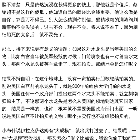
脑不清楚，只是依然沉浸在获得更多的钱上，那他就是个傻瓜。蔡
铭超不是这样的傻瓜，他知道自己的脑袋比金钱重要。他这么做是
自保，算是万不得已。别人怎么猜测你别信。猴精猴精的润涛阎判
断事物不会失误的，过去不会，现在不会。将来说不准了，因为脑
细胞死的太多后，就不灵光了。
那么，接下来说更有意义的话题：如果这对水龙头是当年美国的文
物，比如白宫当年被英军烧毁的时候，门前喷泉也有一对兽首水龙
头，那两个水龙头被英军拿走了，现在拍卖。那结局会是怎样呢？
结果不辩自明：在这个地球上，没有一家拍卖行胆敢继续拍卖的。
别说美国白宫前的水龙头了，就是300年前哈佛大学门前的水龙
头，美国任何一个政府部门提出这两个水龙头不能拍卖，就立刻物
归原主了。不论那两个水龙头是怎么从美国的领地到达其它国家
的，结局是一样的。也许，根本就不需要美国政府部门出面，一听
说是美国白宫不让拍卖的文物，哪个拍卖行也不敢继续拍卖的。
小布什说伊拉克萨达姆有“大规模”，就出兵打过去了。结果呢，一
件“大规模”都没找到。那又怎么样呢？比如说，我说你偷了我的车