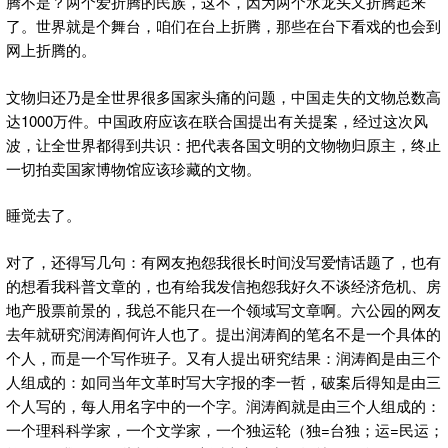
腾不是？两个爱折腾的民族，这不，因为两个水龙头又折腾起来
了。世界就是个舞台，咱们在台上折腾，那些在台下看戏的也会到
网上折腾的。
文物归还乃是全世界很多国家头痛的问题，中国走失的文物总数高
达1000万件。中国政府应该在联合国提出有关提案，经过这次风
波，让全世界都得到共识：把代表各国文明的文物物归原主，终止
一切拍卖国家博物馆应该珍藏的文物。
睡觉去了。
对了，还得写几句：有网友抱怨我很长时间没写爱情话题了，也有
的想看我科普文章的，也有给我发信抱怨我好久不谈经济危机、房
地产股票前景的，我总不能只在一个领域写文章啊。六公园的网友
去年就研究润涛阎何许人也了。提出润涛阎的笔名不是一个具体的
个人，而是一个写作班子。又有人提出研究结果：润涛阎是由三个
人组成的：如同当年文革时写大字报的李一哲，破案后得知是由三
个人写的，每人用名字中的一个字。润涛阎就是由三个人组成的：
一个理科科学家，一个文学家，一个独运轮（独=台独；运=民运；