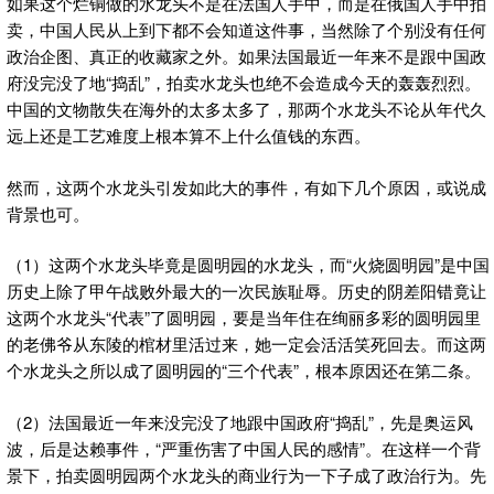
如果这个烂铜做的水龙头不是在法国人手中，而是在俄国人手中拍
卖，中国人民从上到下都不会知道这件事，当然除了个别没有任何
政治企图、真正的收藏家之外。如果法国最近一年来不是跟中国政
府没完没了地“捣乱”，拍卖水龙头也绝不会造成今天的轰轰烈烈。
中国的文物散失在海外的太多太多了，那两个水龙头不论从年代久
远上还是工艺难度上根本算不上什么值钱的东西。
然而，这两个水龙头引发如此大的事件，有如下几个原因，或说成
背景也可。
（1）这两个水龙头毕竟是圆明园的水龙头，而“火烧圆明园”是中国
历史上除了甲午战败外最大的一次民族耻辱。历史的阴差阳错竟让
这两个水龙头“代表”了圆明园，要是当年住在绚丽多彩的圆明园里
的老佛爷从东陵的棺材里活过来，她一定会活活笑死回去。而这两
个水龙头之所以成了圆明园的“三个代表”，根本原因还在第二条。
（2）法国最近一年来没完没了地跟中国政府“捣乱”，先是奥运风
波，后是达赖事件，“严重伤害了中国人民的感情”。在这样一个背
景下，拍卖圆明园两个水龙头的商业行为一下子成了政治行为。先