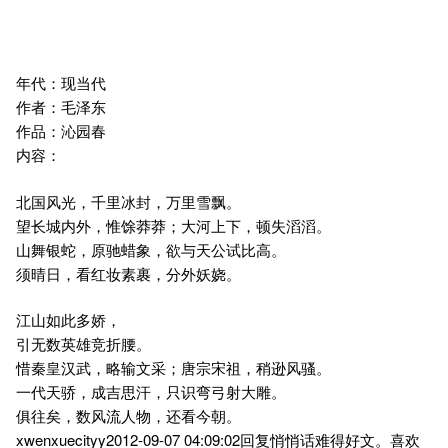
年代：现当代
作者：毛泽东
作品：沁园春
内容：
北国风光，千里冰封，万里雪飘。
望长城内外，惟馀莽莽；大河上下，顿失滔滔。
山舞银蛇，原驰蜡象，欲与天公试比高。
须晴日，看红妆素裹，分外妖娆。
江山如此多娇，
引无数英雄竞折腰。
惜秦皇汉武，略输文采；唐宗宋祖，稍逊风骚。
一代天骄，成吉思汗，只识弯弓射大雕。
俱往矣，数风流人物，还看今朝。
xwenxuecityy2012-09-07 04:09:02回复悄悄话难得好文。喜欢