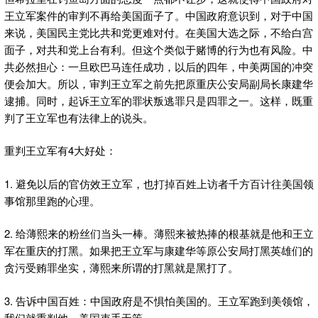
王立军案件的审判不再给美国面子了。中国政府意识到，对于中国
来说，美国民主党比共和党更难对付。在美国大选之际，不给白宫
面子，对共和党上台有利。但这个类似于赌博的行为也有风险。中
共必然担心：一旦欧巴马连任成功，以后的四年，中美两国的冲突
便会加大。所以，审判王立军之前先把原重庆公安局副局长康建华
逮捕。同时，起诉王立军的罪状叛逃罪只是四罪之一。这样，既重
判了王立军也有法律上的说头。
重判王立军有4大好处：
1. 避免以后的官仿效王立军，也打掉百姓上访者千方百计往美国领
事馆那里跑的心理。
2. 给薄熙来的粉丝们当头一棒。薄熙来被热捧的根基就是他和王立
军在重庆的打黑。如果把王立军与康建华等原公安局打黑英雄们的
贪污受贿罪坐实，薄熙来所谓的打黑就是黑打了。
3. 告诉中国百姓：中国政府是不惧怕美国的。王立军跑到美领馆，
我们就重判他，美国束手无策。