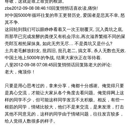
尊敬，这就是谁上谁贪的根源。
zbs2012-09-08 08:46:10回复悄悄话喜欢读,痛快!
对中国5000年循环往复的帝王更替历史, 爱国者是悲其不幸, 怒
其不争.
这回轮到我们可以眼睁睁看着又一次王朝覆灭, 沉入粪坑之底,
而那早已完成发酵的粪便又有机会浮出,再次滋养繁殖不同的屎
壳郎互相抡屎抹臭, 如此无穷无尽… 不是粪坑又是什么?
土共老毛解放妇女, 批四旧, 批孔老二, 搞文革, 杀人无数也无效.
中国土地上5000年的争战, 结果大家伙正在等待着.
八斐2012-09-08 07:08:45回复悄悄话回复陈老大的评论:
老大，俺顶你！
只要是用心思考过的，拿来分享，俺都十分感谢。俺觉得只要
是真心交流，才能让大家从各个角度去看问题。俺觉得网上这
样的同学不少，但可能这样同学发言不太积极。相反，有些一
根筋的同学，情绪比较大，他们不是来交流，是来发泄，打击
其他不同意见的，这样的同学由于情绪问题，往往发言较多，
给人觉得人数很多的样子。