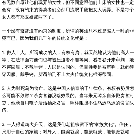
有无数自愿让他们玩弄的女性，但不同意跟他们上床的女性也一定
会有，没有约束的得势者们必然用流氓手段把女人玩弄。不是每个
女人都有邓玉娇那两下子。
一个没有监督没有约束的制度，所谓的英雄只不过是骗人一时的罪
犯而已。因为我们几千年的传统文化就是：
1. 做人上人。所谓成功的人，有权有势，就天然地认为他们高人一
等，在法律面前他们也与被压迫者不能等同。看看谷开来审判，她
不穿囚服，不戴手铐，人民是认同的。但百姓要是被审判，就必须
穿囚服、戴手铐。所谓的刑不上大夫传统文化根深蒂固。
2. 人为财死鸟为食亡。这是中国人信奉的千年律条。有权有势后怎
么可能不敛财？杀贪官都没啥效果的。当年朱元璋亲自杀戮贪官污
吏，他亲自用鞭子活活抽死贪官，照样阻挡不住乌漾乌漾的贪官队
伍。
3. 一人得道鸡犬升天。这是我们老祖宗留下的“家族文化”。信任，
只用于自己的家族；对外人，能骗就骗，能蒙就蒙，能赖账就赖