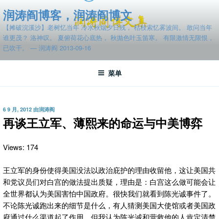
跳
润涛阎博客，润涛阎博文
至
【摊破浣溪沙】老树忆当年 冷水秋烟夕日残， 枯枝索忆雾波间。 敢问当年
内
谁更茂？ 洛神叹。 夏俯荷花心底热， 秋抛色叶玉笛寒。 有限激情无限恨，
容
已吹干。 — 润涛阎 2013-09-16
菜单
发
6 9 月, 2012
由
润涛阎
布
再谈王立军、薄熙来的命运与中美博弈
于
Views: 174
王立军的身份使得美国没法以政治庇护的理由收留他，这让美国共
和党议员们对白宫的做法提出质疑，理由是：白宫这么做可能会让
全世界都认为美国害怕中国政府。很快我们就看到陈光诚事件了。
不论陈光诚跑出来的细节是什么，有人猜测美国大使馆或者美国政
府通过什么渠道起了作用，但我认为陈光诚和营救他的人肯定清楚