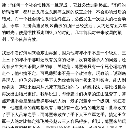
律：“任何一个社会惯性系一旦形成 ，它就必然走到终点。”其间的
所谓改革，都只是头痛医头脚痛医脚的权宜之计，不会影响最后的
结局。而一个社会惯性系到达终点后，必然发生一次巨大的社会动
荡。今年，经济高速发展 S 曲线的顶部已经接近，大约还有五六年
的时光，便是惯性系走到终点的时刻。几年前我对未来政局的预
测，至今依然有效。
我更不看好薄熙来会东山再起，因为他与邓小平不是一个级别。三
上三下的邓小平那时还没有贪腐的记录，没有老婆杀人的问题，还
没有发生六四杀戮人民的事。关键是：薄熙来只有一个死心塌地的
走卒，他都搞不定。可见薄熙来不是一个政治家。玩政治，说到底
是玩人。但你必须有让手下人为你效劳的本领来吸引智者、能人到
你身边。薄熙来如果从此死了玩政治的心，练练书法，要比找机会
再次出山结局更好。我早说过，即使庸才们执掌的江山乱套了，薄
熙来也不会是枭雄曹操那样的人物，最多跟董卓一个级别。现在看
来，他连董卓的谋略都没有，唯独有一点巧合的地方是：董卓败在
了手下人吕布之手，而薄熙来败在了手下人王立军之手。搞定王立
军一人绝对比搞定张飞关公赵云三人容易得多。所以，薄熙来的玩
政治水平跟我那老乡— 卖草鞋的老贫农相比，差得何止十万八千