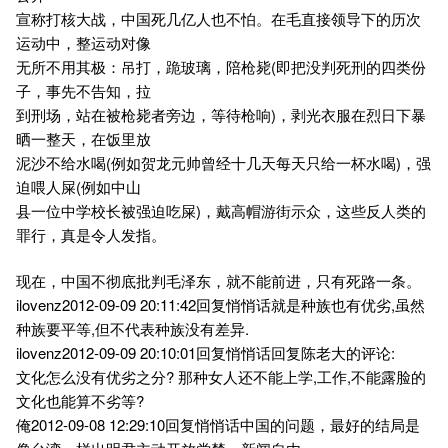
宣称打核大战，中国死几亿人也不怕。在毛直接领导下的历次
运动中，整运动对像
无所不用其极：吊打，跪玻璃，陪枪毙(即把没判死刑的四类份
子，事先不告知，拉
到刑场，站在被枪毙者旁边，等待枪响)，剥光衣服在烈日下暴
晒一整天，在饭里放
泥沙不给水喝(例如贺龙元帅曾经十几天每天只给一杯水喝)，强
迫喂人屎(例如中山
县一位中学校长被强迫吃屎)，戴高帽游街示众，这些反人类的
罪行，真是令人发指。
现在，中国不彻底批判毛泽东，就不能前进，只有死路一条。
ilovenz2012-09-09 20:11:42回复悄悄话就是种族也有优劣,虽然
种族要平等,但不代表种族没有差异.
ilovenz2012-09-09 20:10:01回复悄悄话回复陈老大的评论:
文化怎么没有优劣之分? 那种女人还不能上学,工作,不能露脸的
文化也能算不劣等?
俺2012-09-08 12:29:10回复悄悄话中国的问题，最好的结局是