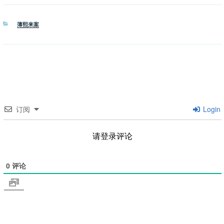
分
薄熙来案
类
订阅
Login
请登录评论
0
评论