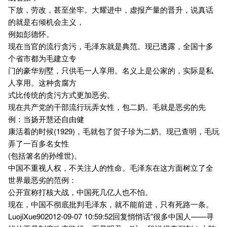
下放，劳改，甚至坐牢。大耀进中，虚报产量的晋升，说真话
的就是右倾机会主义，
例如彭德怀。
现在当官的流行贪污，毛泽东就是典范。现已透露，全国十多
个省市都为毛建立专
门的豪华别墅，只供毛一人享用。名义上是公家的，实际是私
人享用。这种贪腐方
式比传统的贪污方式更加恶劣。
现在共产党的干部流行玩弄女性，包二奶。毛就是恶劣的先
例：当扬开慧还自由健
康活着的时候(1929)，毛就包了贺子珍为二奶。现已查明，毛玩
弄了一百多名女性
(包括箸名的孙维世)。
中国不重视人权，不关注人的性命。毛泽东在这方面树立了全
世界最恶劣的范例：
公开宣称打核大战，中国死几亿人也不怕。
现在，中国不彻底批判毛泽东，就不能前进，只有死路一条。
LuojiXue902012-09-07 10:59:52回复悄悄话”很多中国人——寻