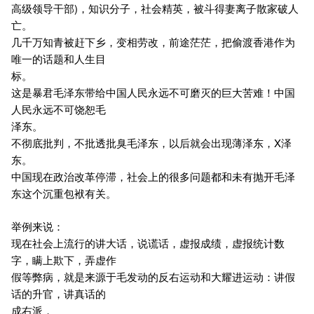
高级领导干部)，知识分子，社会精英，被斗得妻离子散家破人
亡。
几千万知青被赶下乡，变相劳改，前途茫茫，把偷渡香港作为
唯一的话题和人生目
标。
这是暴君毛泽东带给中国人民永远不可磨灭的巨大苦难！中国
人民永远不可饶恕毛
泽东。
不彻底批判，不批透批臭毛泽东，以后就会出现薄泽东，X泽
东。
中国现在政治改革停滞，社会上的很多问题都和未有抛开毛泽
东这个沉重包袱有关。
举例来说：
现在社会上流行的讲大话，说谎话，虚报成绩，虚报统计数
字，瞒上欺下，弄虚作
假等弊病，就是来源于毛发动的反右运动和大耀进运动：讲假
话的升官，讲真话的
成右派，