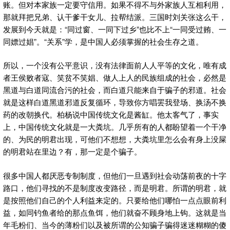
账。但对本家族一定要守信用。如果不得不与外家族人互相利用，
那就拜把兄弟、认干爹干女儿、拉帮结派。三国时刘关张这么干，
发展到今天就是：“同过窗、一同下过乡”也比不上“一同受过贿、一
同嫖过娼”。“关系”学，是中国人必须掌握的社会生存之道。
所以，一个没有公平意识，没有法律面前人人平等的文化，唯有成
者王侯败者寇、笑贫不笑娼、做人上人的民族组成的社会，必然是
黑道与白道同流合污的社会，而白道只能来自于骗子的邪道。社会
就是这样白道黑道邪道反复循环，导致你方唱罢我登场、换汤不换
药的改朝换代。柏杨说中国传统文化是酱缸。他太客气了，事实
上，中国传统文化就是一大粪坑。几乎所有的人都盼望着一个干净
的、为民的明君出现，可他们不想想，大粪坑里怎么会有身上没屎
的明君站在里边？有，那一定是个骗子。
很多中国人都厌恶专制制度，但他们一旦遇到社会动荡前夜的十字
路口，他们寻找的不是制度改变路径，而是明君。所谓的明君，就
是按照他们自己的个人利益来定的。只要给他们哪怕一点点眼前利
益，如同钓鱼者给的那点鱼饵，他们就奋不顾身地上钩。这就是当
年毛粉们、当今的薄粉们以及被所谓的公知骗子骗得迷迷糊糊的傻