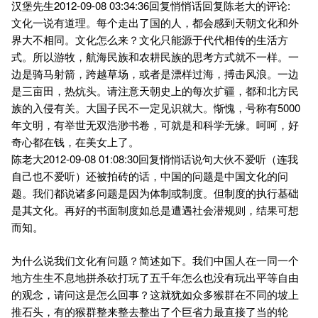
汉堡先生2012-09-08 03:34:36回复悄悄话回复陈老大的评论:
文化一说有道理。每个走出了国的人，都会感到天朝文化和外
界大不相同。文化怎么来？文化只能源于代代相传的生活方
式。所以游牧，航海民族和农耕民族的思考方式就不一样。一
边是骑马射箭，跨越草场，或者是漂样过海，搏击风浪。一边
是三亩田，热炕头。请注意天朝史上的每次扩疆，都和北方民
族的入侵有关。大国子民不一定见识就大。惭愧，号称有5000
年文明，有举世无双浩渺书卷，可就是和科学无缘。呵呵，好
奇心都在钱，在美女上了。
陈老大2012-09-08 01:08:30回复悄悄话说句大伙不爱听（连我
自己也不爱听）还被拍砖的话，中国的问题是中国文化的问
题。我们都说诸多问题是因为体制或制度。但制度的执行基础
是其文化。再好的书面制度如总是遭遇社会潜规则，结果可想
而知。
为什么说我们文化有问题？简述如下。我们中国人在一同一个
地方生生不息地拼杀砍打玩了五千年怎么也没有玩出平等自由
的观念，请问这是怎么回事？这就犹如众多猴群在不同的坡上
推石头，有的猴群整来整去整出了个巨省力最直接了当的轮