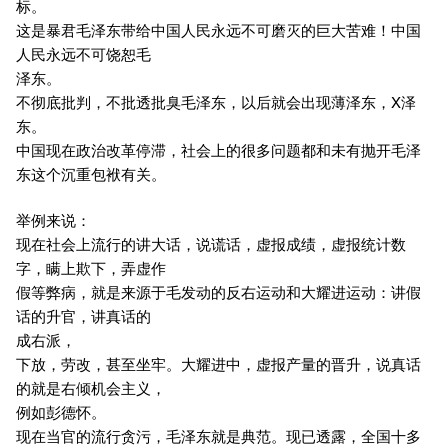
标。
这是暴君毛泽东带给中国人民永远不可磨灭的巨大苦难！中国
人民永远不可饶恕毛
泽东。
不彻底批判，不批透批臭毛泽东，以后就会出现薄泽东，X泽
东。
中国现在政治改革停滞，社会上的很多问题都和未有抛开毛泽
东这个沉重包袱有关。
举例来说：
现在社会上流行的讲大话，说谎话，虚报成绩，虚报统计数
字，瞒上欺下，弄虚作
假等弊病，就是来源于毛发动的反右运动和大耀进运动：讲假
话的升官，讲真话的
成右派，
下放，劳改，甚至坐牢。大耀进中，虚报产量的晋升，说真话
的就是右倾机会主义，
例如彭德怀。
现在当官的流行贪污，毛泽东就是典范。现已透露，全国十多