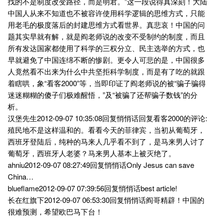
找的不是制度改变路径，而是明君。”这一段说得真深刻！大陆
中国人从来不知道也不被容许使用科学逻辑的思维方式，只能
用老毛的极度落后的封建思维方式看世界。真悲哀！中国的问
题其实早就有解，就是阎老师说的改变不受制约的制度，而且
所有发达国家都使用了科学的三权分立、民主选举的方式，也
早就避免了中国连绵不断的惨剧。更令人可悲的是，中国很多
人竟然看不出来为什么中共坚拒科学制度，而是有了吃的就跟
着瞎哄，象“看客2000”等，当即印证了阎老师说的被“骗子骗得
迷迷糊糊的傻子们极难醒悟，”及“被骗了还帮骗子数钱”的分
析。
汉堡先生2012-09-07 10:35:08回复悄悄话回复看客2000的评论:
殖民地不是这样温和的。看看今天的菲律宾，当初从葡萄牙，
西班牙登陆后，纯种的马来人几乎看不到了，是马来男人讨了
葡萄牙，西班牙人老婆？马来男人基本上被灭绝了。
ahniu2012-09-07 08:27:49回复悄悄话Only Jesus can save
China…
blueflame2012-09-07 07:39:56回复悄悄话best article!
长在红旗下2012-09-07 06:53:30回复悄悄话阎哥精辟！中国的
很难预测，希望欧巴马下台！