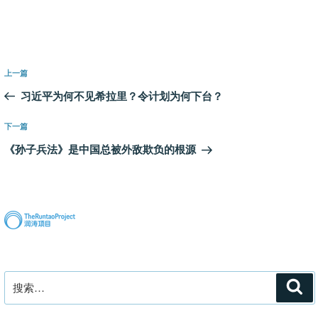
文
上
上一篇
章
一
习近平为何不见希拉里？令计划为何下台？
导
篇
航
文
下
下一篇
章
一
《孙子兵法》是中国总被外敌欺负的根源
篇
文
章
搜
搜
索
索：