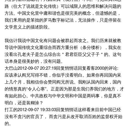
路（往大了说就是文化传统）可以域限人的思维和解决问题的
方法。中国文化里中庸和谐也是很完美的概念，但遗憾的是，
我们釆用的是笨拙的罗马数字标记法，无法操作，只是停留在
文学意义上的描述阶段。
我估计我说中国文化有问题会被群起而攻之。我们历来就被教
导说中国传统文化重综合而西方重分析（条分缕析），我实在
没看出孔老夫子是怎么综合出＂君君臣臣父父子子＂的。这句
话本身是很美妙的，没有问题。
大巴山2012-09-07 20:27:19回复悄悄话回复看客2000的评论:
应该承认阎兄写得不错，你似乎没看明白。如果你再回国内呆
上几个月，我相信你会赞同阎兄所说。我刚从国内回来，国内
的情形真的“令人心寒”。正是因为那是生我们养我们的地方，才
有如此担心。中共政权与中华文明和中国是两码事，你是真不
明白，还是装糊涂？
打工的2012-09-07 19:33:03回复悄悄话这样看来目前中国已经
没有不贪污的官员了， 而贪污是从改开取消百姓的监督权开始
的。