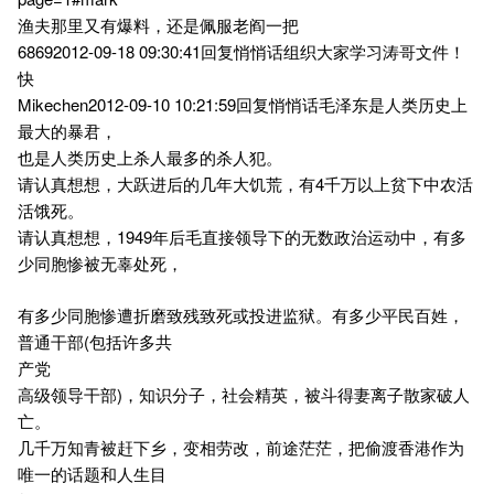
渔夫那里又有爆料，还是佩服老阎一把
68692012-09-18 09:30:41回复悄悄话组织大家学习涛哥文件！
快
Mikechen2012-09-10 10:21:59回复悄悄话毛泽东是人类历史上
最大的暴君，
也是人类历史上杀人最多的杀人犯。
请认真想想，大跃进后的几年大饥荒，有4千万以上贫下中农活
活饿死。
请认真想想，1949年后毛直接领导下的无数政治运动中，有多
少同胞惨被无辜处死，
有多少同胞惨遭折磨致残致死或投进监狱。有多少平民百姓，
普通干部(包括许多共
产党
高级领导干部)，知识分子，社会精英，被斗得妻离子散家破人
亡。
几千万知青被赶下乡，变相劳改，前途茫茫，把偷渡香港作为
唯一的话题和人生目