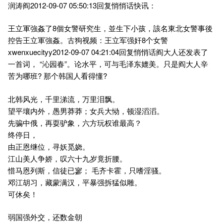
润涛阎2012-09-07 05:50:13回复悄悄话快讯：
王立軍強姦了8個女警研究生，並生下小孩，該名東北女警事後
控告王立軍強姦。古狗视频：王立军强奸8个女警
xwenxuecityy2012-09-07 04:21:04回复悄悄话阎大人还发表了
一首词， “沁园春”。论水平，可与毛泽东媲美。只是阎大人辛
苦为哪班? 那个韩国人看得懂?
北韩风光，千里涕流，万里泪飘。
望平壤内外，愚男莽莽；女兵大恸，顿湿滔滔。
先骗中俄，再耍驴象，六方玩权谁最高？
终停日，
由正恩继位，寻妖觅娆。
江山美人争娇，叹六十九岁竟折腰。
惜马恩列斯，信徒已寥； 毛齐卡霍，只嗜淫骚。
邓江胡习，藏蒙满汉，平暴强拆猛似雕。
可休矣！
弱国强外交，还数金朝