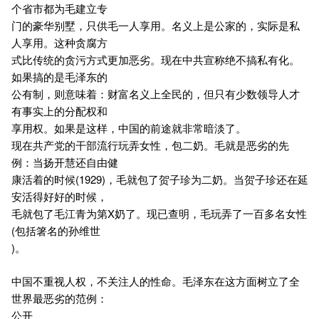
个省市都为毛建立专
门的豪华别墅，只供毛一人享用。名义上是公家的，实际是私
人享用。这种贪腐方
式比传统的贪污方式更加恶劣。现在中共宣称绝不搞私有化。
如果搞的是毛泽东的
公有制，则意味着：财富名义上全民的，但只有少数领导人才
有事实上的分配权和
享用权。如果是这样，中国的前途就非常暗淡了。
现在共产党的干部流行玩弄女性，包二奶。毛就是恶劣的先
例：当扬开慧还自由健
康活着的时候(1929)，毛就包了贺子珍为二奶。当贺子珍还在延
安活得好好的时候，
毛就包了毛江青为第X奶了。现已查明，毛玩弄了一百多名女性
(包括箸名的孙维世
)。
中国不重视人权，不关注人的性命。毛泽东在这方面树立了全
世界最恶劣的范例：
公开