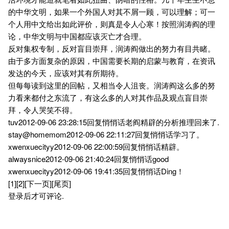
的中华文明，如果一个外国人对其不屑一顾，可以理解；可一
个人用中文给出如此评价，则真是令人心寒！按照润涛阎的理
论，中华文明与中国都应该灭亡才合理。
反对集权专制，反对盲目崇拜，润涛阎做出的努力有目共睹。
由于多方面复杂的原因，中国需要长期的启蒙与教育，在资讯
发达的今天，应该对其有所期待。
但每每读到这里的回帖，又相当令人沮丧。润涛阎这么多的努
力看来都付之东流了，有这么多的人对其作品及观点盲目崇
拜，令人哭笑不得。
tuv2012-09-06 23:28:15回复悄悄话老阎精辟的分析推理回来了.
stay@homemom2012-09-06 22:11:27回复悄悄话学习了。
xwenxuecityy2012-09-06 22:00:59回复悄悄话精辟。
alwaysnice2012-09-06 21:40:24回复悄悄话good
xwenxuecityy2012-09-06 19:41:35回复悄悄话Ding！
[1][2][下一页][尾页]
登录后才可评论.