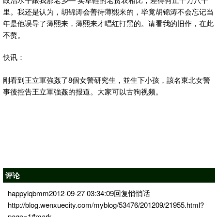
里。我还是认为，胡锦涛会善待薄熙来的，毕竟胡锦涛不会忘记当
年是他误导了薄熙来，薄熙来才唱红打黑的。请看我的旧作，在此
不赘。
快讯：
刚看到王立軍強姦了8個女警研究生，並生下小孩，該名東北女警
事後控告王立軍強姦的报道。大家可以古狗视频。
评论
happylqbmm2012-09-27 03:34:09回复悄悄话
http://blog.wenxuecity.com/myblog/53476/201209/21955.html?
page=1#mark