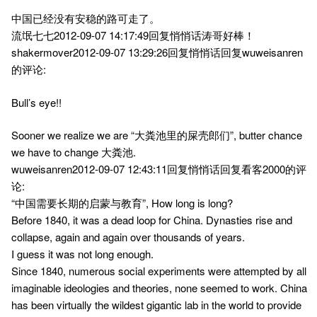
中国已经没有安稳的路可走了。
流氓七七2012-09-07 14:17:49回复悄悄话涛哥好棒！
shakermover2012-09-07 13:29:26回复悄悄话回复wuweisanren
的评论:
Bull’s eye!!
Sooner we realize we are “大粪池里的屎壳郎们”, butter chance
we have to change 大粪池.
wuweisanren2012-09-07 12:43:11回复悄悄话回复看客2000的评
论:
“中国需要长期的启蒙与教育”, How long is long?
Before 1840, it was a dead loop for China. Dynasties rise and
collapse, again and again over thousands of years.
I guess it was not long enough.
Since 1840, numerous social experiments were attempted by all
imaginable ideologies and theories, none seemed to work. China
has been virtually the wildest gigantic lab in the world to provide