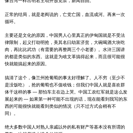
像台湾一样出明君主动开放党禁，新闻自由。
正常的结局，就是老阎说的，亡党亡国，血流成河。再来一次
循环。
主要还是文化的原因，中国男人心里真正的伊甸国就是不受法
律限制，起义打劫明抢，美其名曰劫富济贫，大碗喝酒大块吃
肉，再比比武功（有需要的再整两三个小老婆）。水浒三国讲
的都是类似的东西。这就是为啥文革搞得起来，而且很可能很
快就能搞起来的原因。
搞清了这个，像兰州抢葡萄的事太好理解了。人不穷（至少不
是没饭吃），抢的葡萄也不值啥钱；但我们中国人就是喜欢群
体干这样的事 — 那怕车主在边上哭。中国工农红军就是这么发
展起来的 — 如果第一种可能不出现的话，现在能看到我写的东
西的可能很快就能看到类似的情况（只不过方式会稍有不
同）。
绝大多数中国人对熟人亲戚以外的私有财产等基本没有所谓的