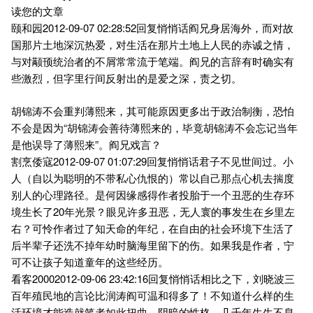
读您的文章
颐和园2012-09-07 02:28:52回复悄悄话阎兄身居海外，而对故
国那片土地深沉热爱，对生活在那片土地上人民的赤诚之情，
与对颟顸统治者的不屑常常流于笔端。阎兄的言辞有时确实有
些激烈，但字里行间反射出的是爱之深，责之切。
胡锦涛不会重判薄熙来，其可能原因更多出于政治制衡，恐怕
不会是因为“胡锦涛会善待薄熙来的，毕竟胡锦涛不会忘记当年
是他误导了薄熙来”。阎兄戏言？
割烹倭寇2012-09-07 01:07:29回复悄悄话君子不见世间过。小
人（自以为聪明的不带私心仇恨的）常以自己那点心机去揣度
别人的心理路径。是何因缘感得作者投胎于一个丑恶的生存环
境生长了20年光景？眼见许多丑恶，无人寰的事发生在乡里左
右？可怜作者过了知天命的年纪，在自由的社会环境下生活了
后半辈子还洗不掉年幼时脑海里留下的伤。如果我是作者，宁
可不让孩子知道童年的这些经历。
看客20002012-09-06 23:42:16回复悄悄话相比之下，刘晓波三
百年殖民地的言论比润涛阎可温和得多了！不知道什么样的生
活环境才能造就笔者如此扭曲、阴暗的性格。几千年生生不息