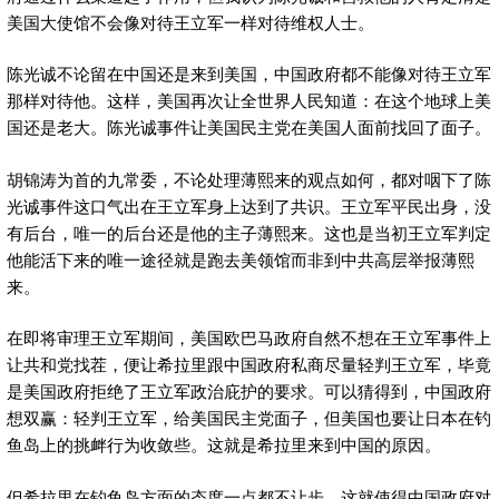
美国大使馆不会像对待王立军一样对待维权人士。
陈光诚不论留在中国还是来到美国，中国政府都不能像对待王立军
那样对待他。这样，美国再次让全世界人民知道：在这个地球上美
国还是老大。陈光诚事件让美国民主党在美国人面前找回了面子。
胡锦涛为首的九常委，不论处理薄熙来的观点如何，都对咽下了陈
光诚事件这口气出在王立军身上达到了共识。王立军平民出身，没
有后台，唯一的后台还是他的主子薄熙来。这也是当初王立军判定
他能活下来的唯一途径就是跑去美领馆而非到中共高层举报薄熙
来。
在即将审理王立军期间，美国欧巴马政府自然不想在王立军事件上
让共和党找茬，便让希拉里跟中国政府私商尽量轻判王立军，毕竟
是美国政府拒绝了王立军政治庇护的要求。可以猜得到，中国政府
想双赢：轻判王立军，给美国民主党面子，但美国也要让日本在钓
鱼岛上的挑衅行为收敛些。这就是希拉里来到中国的原因。
但希拉里在钓鱼岛方面的态度一点都不让步，这就使得中国政府对