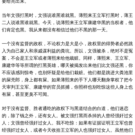
要给亮出来。
当年文强打黑时，文强说谁黑谁就黑。薄熙来王立军打黑时，薄王
二人说谁黑谁就黑。今天，说薄熙来王立军康建华黑的当权者，他
们肯定也黑。我从来都没有相信过他们不黑的那一天。
一个没有监督的政权，不论权力是大是小，政权里的得势者必然跳
入为自己家人和亲戚谋利益的粪坑。所以，文强被杀，绝对不是冤
案，不会是王立军或者薄熙来给他栽赃。同样，薄熙来、王立军、
康建华等等所谓的打黑英雄，哪天被揭发出来他们比文强还黑，你
不应该感到惊奇，也别怀疑是给他们栽赃。他们都是跳进大粪池里
的屎壳郎，身上都有屎。如果薄熙来的手下人哪天翻身掌权了把今
天审判王立军、康建华的官员抓捕，你照样也别吃惊这些人身上也
有屎，甚至更臭不可闻。
对于没有监督、胜者通吃的政权下与黑道结合的白道，他们迷恋
的，除了钱之外，还有女人。被文强打黑而杀掉的人曾经强奸过女
人；文强曾经强奸过女人。我不吃惊：如果有证据证明王立军也曾
经强奸过女人，或者今天收拾王立军的人也强奸过女人。虽然他们