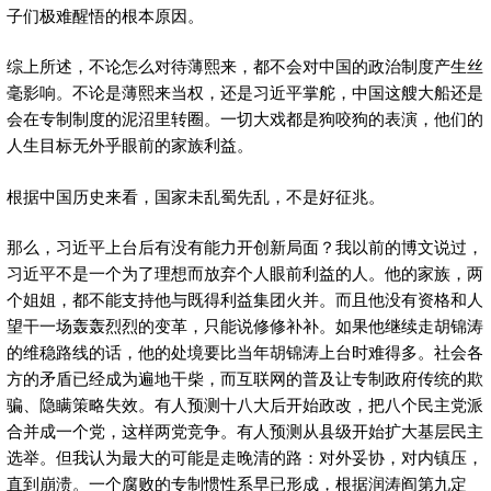
子们极难醒悟的根本原因。
综上所述，不论怎么对待薄熙来，都不会对中国的政治制度产生丝
毫影响。不论是薄熙来当权，还是习近平掌舵，中国这艘大船还是
会在专制制度的泥沼里转圈。一切大戏都是狗咬狗的表演，他们的
人生目标无外乎眼前的家族利益。
根据中国历史来看，国家未乱蜀先乱，不是好征兆。
那么，习近平上台后有没有能力开创新局面？我以前的博文说过，
习近平不是一个为了理想而放弃个人眼前利益的人。他的家族，两
个姐姐，都不能支持他与既得利益集团火并。而且他没有资格和人
望干一场轰轰烈烈的变革，只能说修修补补。如果他继续走胡锦涛
的维稳路线的话，他的处境要比当年胡锦涛上台时难得多。社会各
方的矛盾已经成为遍地干柴，而互联网的普及让专制政府传统的欺
骗、隐瞒策略失效。有人预测十八大后开始政改，把八个民主党派
合并成一个党，这样两党竞争。有人预测从县级开始扩大基层民主
选举。但我认为最大的可能是走晚清的路：对外妥协，对内镇压，
直到崩溃。一个腐败的专制惯性系早已形成，根据润涛阎第九定