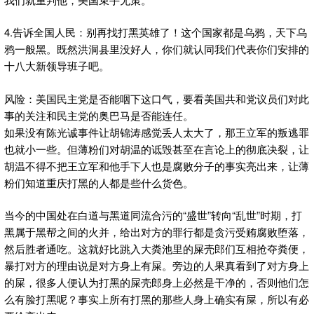
4.告诉全国人民：别再找打黑英雄了！这个国家都是乌鸦，天下乌
鸦一般黑。既然洪洞县里没好人，你们就认同我们代表你们安排的
十八大新领导班子吧。
风险：美国民主党是否能咽下这口气，要看美国共和党议员们对此
事的关注和民主党的奥巴马是否能连任。
如果没有陈光诚事件让胡锦涛感觉丢人太大了，那王立军的叛逃罪
也就小一些。但薄粉们对胡温的诋毁甚至在言论上的彻底决裂，让
胡温不得不把王立军和他手下人也是腐败分子的事实亮出来，让薄
粉们知道重庆打黑的人都是些什么货色。
当今的中国处在白道与黑道同流合污的“盛世”转向“乱世”时期，打
黑属于黑帮之间的火并，给出对方的罪行都是贪污受贿腐败堕落，
然后胜者通吃。这就好比跳入大粪池里的屎壳郎们互相抢夺粪便，
暴打对方的理由说是对方身上有屎。旁边的人果真看到了对方身上
的屎，很多人便认为打黑的屎壳郎身上必然是干净的，否则他们怎
么有脸打黑呢？事实上所有打黑的那些人身上确实有屎，所以有必