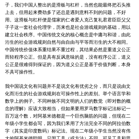
子，我们中国人整出的是滑板与杠杆，当然也能最终把石头推
上去，但用起来费劲多了还总是遇到意料不到的问题，不好
用。这滑板与杠杆便是儒家的仁者爱人克己复礼君君臣臣父父
子子这一套社会伦理学，历来也是社会游戏规则的基础，用以
建立社会秩序。中国传统文化的核心概念是中庸与和谐，由此
洐生的社会游戏规则自然与由自由与平等而洐生的大不相同。
中国传统价值体系重结果不重过程，其结果必然是重道义公正
而轻程序公正。但是具有反讽意味的是，没有程序公正，道义
公正是很难得到保证的，因为道义公正是基于价值判断，本身
不具可操作性。
我中国说文化有问题并不是说文化有优劣之分，而只是说由文
化而洐生的社会游戏规则在可操作性上的差别。举个语言学和
数学上的例子。不同种族不同文明的人们的数觉（即对数的概
念的理解）应该大致相当，但如果要用罗马数字标记法标记一
百万这个数，对阿基米德都是一个巨伤脑筋的问题，但现在二
年级小学生都会写，因为我们釆用了方法完全不同的阿拉伯数
字（其实是印度数码）标记法。现在二年级小学生当然没有伟
大的阿基米德聪明，只因工具（或方法）不同。可见工具和思