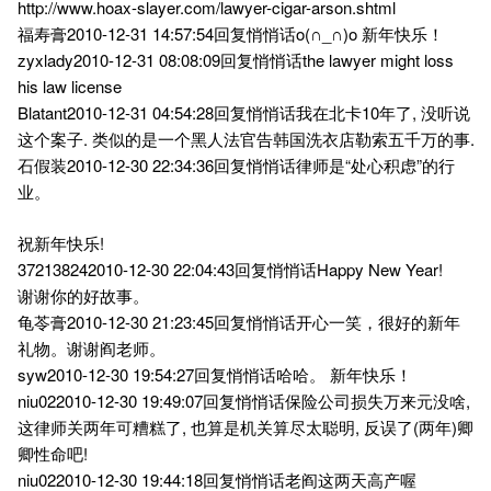
http://www.hoax-slayer.com/lawyer-cigar-arson.shtml
福寿膏2010-12-31 14:57:54回复悄悄话o(∩_∩)o 新年快乐！
zyxlady2010-12-31 08:08:09回复悄悄话the lawyer might loss
his law license
Blatant2010-12-31 04:54:28回复悄悄话我在北卡10年了, 没听说
这个案子. 类似的是一个黑人法官告韩国洗衣店勒索五千万的事.
石假装2010-12-30 22:34:36回复悄悄话律师是“处心积虑”的行
业。
祝新年快乐!
372138242010-12-30 22:04:43回复悄悄话Happy New Year!
谢谢你的好故事。
龟苓膏2010-12-30 21:23:45回复悄悄话开心一笑，很好的新年
礼物。谢谢阎老师。
syw2010-12-30 19:54:27回复悄悄话哈哈。 新年快乐！
niu022010-12-30 19:49:07回复悄悄话保险公司损失万来元没啥,
这律师关两年可糟糕了, 也算是机关算尽太聪明, 反误了(两年)卿
卿性命吧!
niu022010-12-30 19:44:18回复悄悄话老阎这两天高产喔