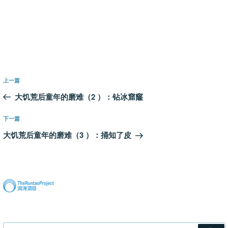
文
上
上一篇
章
一
大饥荒后童年的磨难（2 ）：钻冰窟窿
导
篇
航
文
下
下一篇
章
一
大饥荒后童年的磨难（3 ）：捅知了皮
篇
文
章
搜