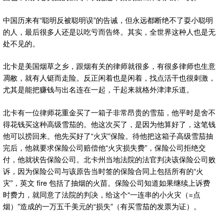
中国历来有“聪明反被聪明误”的告诫，但永远都断绝不了耍小聪明
的人，最后很多人还是以吃亏而告终。其实，全世界这种人也是无
处不见的。
北卡是美国烟草之乡，跟烟有关的律师就很多，有很多律师也生意
凋敝，就有人铤而走险。反正闲着也是闲着，找点活干也很刺激，
尤其是能把赚钱与出名连在一起，干起来就格外津津乐道。
北卡有一位律师花重金买了一箱子非常昂贵的雪茄，他平时是舍不
得花钱买这种高级雪茄的。他这次买了，是因为他算好了，这笔钱
他可以捞回来。他先买好了“火灾”保险。待他把这箱子高级雪茄抽
完后，他就要求保险公司赔偿他“火灾损失费”，保险公司拒绝交
付，他就状告保险公司。北卡州当地法院的法官判决该保险公司败
诉，因为保险公司与该原告当时签的保险合同上包括所有的“火
灾”，英文 fire 包括了抽烟的火苗。保险公司知道如果继续上诉费
时费力，就同意了法院的判决，给这个“一连串的小火灾（=点
烟）”造成的一万五千美元的“损失”（有买雪茄的发票为证）。