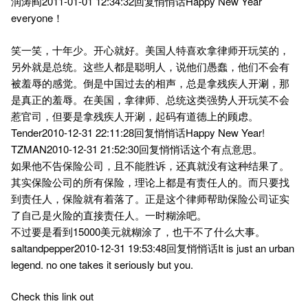
润涛阎2011-01-01 12:34:32回复悄悄话Happy New Year
everyone！
笑一笑，十年少。开心就好。美国人特喜欢拿律师开玩笑的，
另外就是总统。这些人都是聪明人，说他们愚蠢，他们不会有
被羞辱的感觉。倒是中国过去的相声，总是拿残疾人开涮，那
是真正的羞辱。在美国，拿律师、总统这类强势人开玩笑不会
惹官司，但要是拿残疾人开涮，起码有道德上的顾虑。
Tender2010-12-31 22:11:28回复悄悄话Happy New Year!
TZMAN2010-12-31 21:52:30回复悄悄话这个有点意思。
如果他不告保险公司，且不能胜诉，还真就没有这种结果了。
其实保险公司的所有保险，理论上都是有责任人的。而只要找
到责任人，保险就有着落了。正是这个律师帮助保险公司证实
了自己是火险的直接责任人。一时糊涂吧。
不过要是看到15000美元就糊涂了，也干不了什么大事。
saltandpepper2010-12-31 19:53:48回复悄悄话It is just an urban
legend. no one takes it seriously but you.
Check this link out