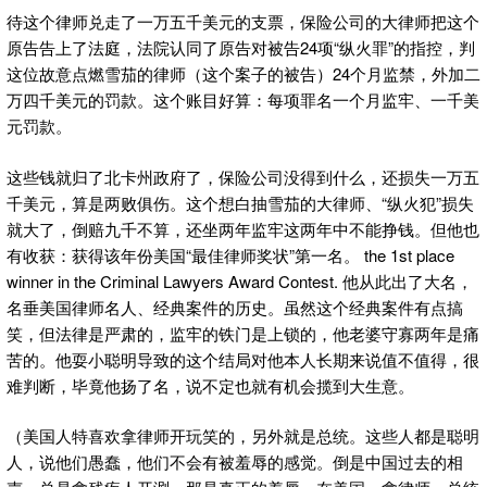
待这个律师兑走了一万五千美元的支票，保险公司的大律师把这个
原告告上了法庭，法院认同了原告对被告24项“纵火罪”的指控，判
这位故意点燃雪茄的律师（这个案子的被告）24个月监禁，外加二
万四千美元的罚款。这个账目好算：每项罪名一个月监牢、一千美
元罚款。
这些钱就归了北卡州政府了，保险公司没得到什么，还损失一万五
千美元，算是两败俱伤。这个想白抽雪茄的大律师、“纵火犯”损失
就大了，倒赔九千不算，还坐两年监牢这两年中不能挣钱。但他也
有收获：获得该年份美国“最佳律师奖状”第一名。 the 1st place
winner in the Criminal Lawyers Award Contest. 他从此出了大名，
名垂美国律师名人、经典案件的历史。虽然这个经典案件有点搞
笑，但法律是严肃的，监牢的铁门是上锁的，他老婆守寡两年是痛
苦的。他耍小聪明导致的这个结局对他本人长期来说值不值得，很
难判断，毕竟他扬了名，说不定也就有机会揽到大生意。
（美国人特喜欢拿律师开玩笑的，另外就是总统。这些人都是聪明
人，说他们愚蠢，他们不会有被羞辱的感觉。倒是中国过去的相