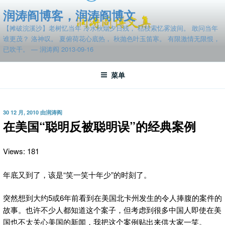
跳
润涛阎博客，润涛阎博文
至
【摊破浣溪沙】老树忆当年 冷水秋烟夕日残， 枯枝索忆雾波间。 敢问当年
内
谁更茂？ 洛神叹。 夏俯荷花心底热， 秋抛色叶玉笛寒。 有限激情无限恨，
容
已吹干。 — 润涛阎 2013-09-16
菜单
发
30 12 月, 2010
由
润涛阎
布
在美国“聪明反被聪明误”的经典案例
于
Views: 181
年底又到了，该是“笑一笑十年少”的时刻了。
突然想到大约5或6年前看到在美国北卡州发生的令人捧腹的案件的
故事。也许不少人都知道这个案子，但考虑到很多中国人即使在美
国也不太关心美国的新闻，我把这个案例贴出来供大家一笑。