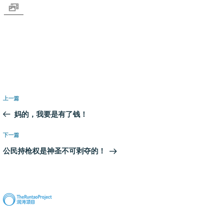
文
上
上一篇
章
一
妈的，我要是有了钱！
导
篇
航
文
下
下一篇
章
一
公民持枪权是神圣不可剥夺的！
篇
文
章