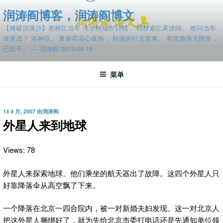
跳
润涛阎博客，润涛阎博文
至
【摊破浣溪沙】老树忆当年 冷水秋烟夕日残， 枯枝索忆雾波间。 敢问当年
内
谁更茂？ 洛神叹。 夏俯荷花心底热， 秋抛色叶玉笛寒。 有限激情无限恨，
容
已吹干。 — 润涛阎 2013-09-16
菜单
发
14 4 月, 2007
由
润涛阎
布
外星人来到地球
于
Views: 78
外星人来探索地球。他们乘坐的航天器出了故障。这四个外星人只
好靠降落伞从高空飘了下来。
一个降落在北京一四合院内，被一对新婚夫妇发现。这一对北京人
把这外星人捆绑好了，就为先给北京市委打电话还是先通知单位领