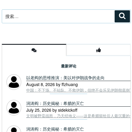
搜
搜
索
索：
最新评论
以老阎的思维推演：美以对伊朗战争的走向
August 8, 2026 by ffzhuang
中国：不下场、不站队、不救伊朗，但绝不会乐见伊朗彻底倒下。
润涛阎：历史揭秘：希腊的灭亡
July 25, 2026 by sidekickoff
文明被野蛮战胜，乃天经地义——这是希腊留给后人最沉重的一课. To
润涛阎：历史揭秘：希腊的灭亡