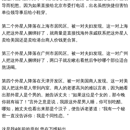
导而犯愁。因为如果直接给北京市委打电话，出名虽然快捷但害怕
单位领导事后给小鞋穿。
第二个外星人降落在上海市居民区。被一对夫妇发现。这一对上海
人把这外星人捆绑好了，就商量是直接找海外亲戚联系把这外星人
卖给美国还是卖给港台商人价钱更合算。
第三个外星人降落在广州市居民区。被一对夫妇发现。这一对广州
人把这外星人捆绑好了，两口子就左瞅右看然后争吵哪个部位适合
熬汤喝。
第四个外星人降落在天津开发区。被一对美国商人发现。这一对美
国人把这外星人带到内室。商人的老婆高兴的难以言表，因为她看
出那外星人是个男的。她告诉丈夫：“如果这位是个女的，那今晚
你就有福了！”言外之意是说，我跟这外星男人睡，你可别吃醋。
哪知，她丈夫也看出来那是个汉子，便告诉老婆道：“我有一个秘
密一直没告诉你：我是个同性恋。”
这是我4年前的原创,曾在万维贴出