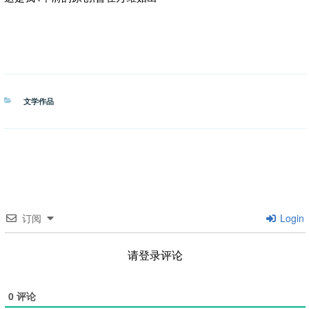
分
文学作品
类
订阅
Login
请登录评论
0
评论