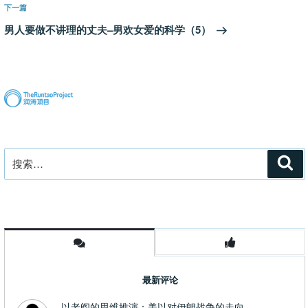
航
文
下
下一篇
章
一
男人要做不讲理的丈夫–男欢女爱的科学（5）
篇
文
章
搜
搜
索
索：
最新评论
以老阎的思维推演：美以对伊朗战争的走向