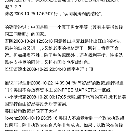
呢？？？
昧名2008-10-25 17:52:07 行，”认同润涛阎的结论”。
的确听说过：中国是唯一一个真正男女平等（其实主要指曾经
同工同酬吧）的国家。
寄陶2008-10-24 12:36:18 同意推出老麦就是让出江山的说法。
佩林的出台又进一步又给老麦的棺材定了一颗钉，肯定了命
运。但如果奥不胜，除了种族原因外，还有权利平衡。许多选
民在支持奥的同时，又担心国会也变成红色。
长江滚滚来2008-10-23 20:34:43 阎字有理！顶
谁说非得注册2008-10-22 14:09:04 “对等贸易”的政策,能行得通
吗？美国不会放弃资本主义的FREE MARKET这一底线。
小小梦想家2008-10-20 00:17:05 天啦.阁下您写的真好.尤其是美
国现行自由贸易要改为对等贸易.
美国货币政策是闯下了大祸
ilovenz2008-10-19 23:35:16 美国人不愿意看到一个政党执政超
过两届，除非执政党在台八年非常成功。如果，执政党在位经