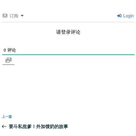
订阅
Login
请登录评论
0
评论
文
上
上一篇
章
一
要斗私批爹！外加馊奶的故事
导
篇