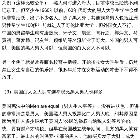
为例（这样比较公平），黑人何时进入哥大，目前该校已经找不到
记录了。但至少在1960年以前。60年代哥大的黑人大学生学生会组
织非常活跃，出了不少名人。除了黑人外，其他族裔男人包括亚洲
男性留学生100多年前就进入了哥伦比亚大学，但外国女人不行。
中国的男留学生就有唐敖庆、宋子文、胡适、陶行之、郭炳文、马
寅初、蒋梦麟、冯友兰、顾维钧等名流毕业于哥大。外国的男人可
以，美国的黑人男人可以，但美国的白人女人不可以。
另一个例子就是常春藤名校普林斯顿。开始招收女大学生后，仍然
禁止女生有自己的俱乐部。很多年后才在女权运动的冲击下不得不
放开。
（3）美国白人女人拥有选举权比黑人男人晚得多
美国宪法中的Men are equal（男人生来平等），没有讲肤色，但讲
的非常清楚是男人。美国黑人男人投票比白人男人晚，纠其原因是
因为美国人多少继承了英国人“公民选举权与纳税人划等号”的传
统。要有财产才纳税。但早在美国独立战争期间，北方的黑人就有
富豪了。最出名的叫保罗-卡菲的黑人，他做买卖发了大财，成为