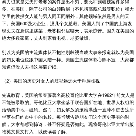
暴力也就是丈夫打老婆的案件层出不穷，要比种族歧视案件多得
多。在美国，除了公司的白领阶层（不包括高薪总裁等职位）和大
学里的教授女人能与男人同工同酬外，其他领域依然是男人的天
下。美国500强大企业，没几个女总裁。美国人到了中国的上海发
现丈夫在厨房里烧菜，老婆根邻居聊天，表示惊讶。因为在美国的
绝大多数家庭，丈夫到家看电视，老婆做饭。
别以为美国的主流媒体从不把性别歧视当成大事来报道就以为美国
的妇女地位也跟中国大陆一样。美国主流媒体都心照不宣，大家都
知道但没人去捅这层窗户纸。
（2）美国的历史对女人的歧视远远大于种族歧视
先说教育，美国的常春藤著名高校哥伦比亚大学在1982年前女人是
不能被录取的。哥伦比亚大学坐落于联合国所在地、世界人权组织
活动集中地—纽约。然而，妇女解放的滚滚洪流一直冲不进去这所
坐落在纽约市中心的名校。每当我告诉朋友们这个历史事实的时
候，大家都感到惊讶，甚至怀疑是否如此。现将哥伦比亚大学出版
物英文原文打入，以便读者了解。