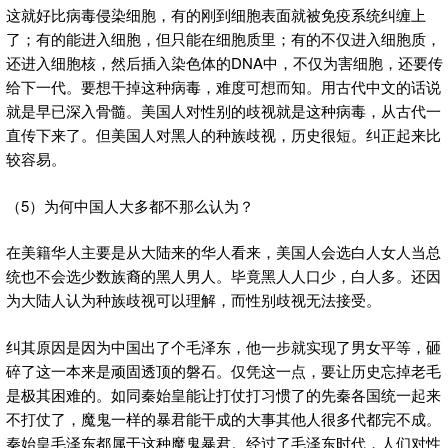
这就好比病毒侵染细胞，有的刚到细胞表面就被免疫系统纠缠上
了；有的能进入细胞，但只能在细胞质里；有的不仅进入细胞质，
还进入细胞核，然后插入染色体的DNA中，不仅为害细胞，还要传
给下一代。要想干掉这种病毒，难度可想而知。用古代中文的话说
就是早已深入骨髓。美国人对性别的歧视就是这种病毒，从古代一
直传下来了。但美国人对黑人的种族歧视，历史很短。纠正起来比
较容易。
（5）为何中国人大多都不那么认为？
在美籍华人主要是从大陆来的华人看来，美国人会选白人女人当总
统也不会选少数族裔的黑人男人。毕竟黑人人口少，白人多。还因
为大陆人认为种族歧视可以理解，而性别歧视无法接受。
纠其原因是因为中国出了个毛泽东，他一步就实现了男女平等，砸
碎了这一本来是顽固透顶的磐石。仅凭这一点，要让历史忘掉老毛
是极其困难的。如同秦始皇能让打仗打习惯了的先秦各国统一起来
不打仗了，魔鬼一样的暴君能干成的大事其他人很多代都完不成。
秦始皇毛泽东都属于这种魔鬼暴君。经过了毛泽东时代，人们对性