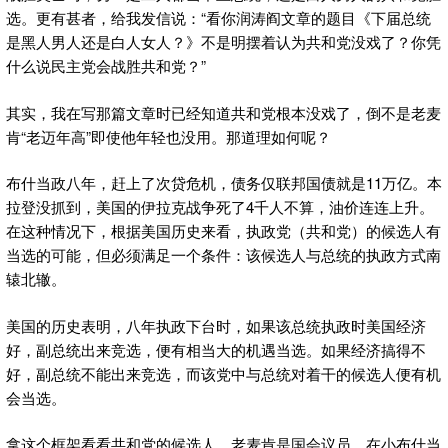
选。更有甚者，给我发信说：“看你润涛阎文章的题目《下届总统
是黑人男人还是白人女人？》不是明摆着认为共和党没戏了？你凭
什么说民主党会战胜共和党？”
其实，我在写那篇文章时已经知道共和党根本没戏了，倒不是老麦
肯“老迈年高”即使他年轻也没用。那道理如何呢？
布什当政八年，赶上了次贷危机，债务仅联邦国债就是11万亿。本
拉登没抓到，美国的伊拉克战争死了4千人不算，油价连连上升。
在这种情况下，根据美国历史来看，执政党（共和党）的候选人有
当选的可能，但必须满足一个条件：该候选人与总统的执政方式南
辕北辙。
美国的历史表明，八年执政下台时，如果该总统执政时美国经济
好，副总统出来竞选，便有相当大的机遇当选。如果经济搞得不
好，副总统不能出来竞选，而该党中与总统对着干的候选人便有机
会当选。
拿这个框架看看共和党的候选人。老麦肯是国会议员，在小布什当