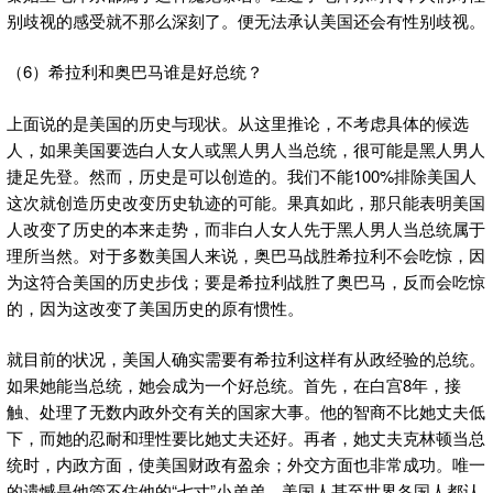
别歧视的感受就不那么深刻了。便无法承认美国还会有性别歧视。
（6）希拉利和奥巴马谁是好总统？
上面说的是美国的历史与现状。从这里推论，不考虑具体的候选
人，如果美国要选白人女人或黑人男人当总统，很可能是黑人男人
捷足先登。然而，历史是可以创造的。我们不能100%排除美国人
这次就创造历史改变历史轨迹的可能。果真如此，那只能表明美国
人改变了历史的本来走势，而非白人女人先于黑人男人当总统属于
理所当然。对于多数美国人来说，奥巴马战胜希拉利不会吃惊，因
为这符合美国的历史步伐；要是希拉利战胜了奥巴马，反而会吃惊
的，因为这改变了美国历史的原有惯性。
就目前的状况，美国人确实需要有希拉利这样有从政经验的总统。
如果她能当总统，她会成为一个好总统。首先，在白宫8年，接
触、处理了无数内政外交有关的国家大事。他的智商不比她丈夫低
下，而她的忍耐和理性要比她丈夫还好。再者，她丈夫克林顿当总
统时，内政方面，使美国财政有盈余；外交方面也非常成功。唯一
的遗憾是他管不住他的“七寸”小弟弟。美国人甚至世界各国人都认