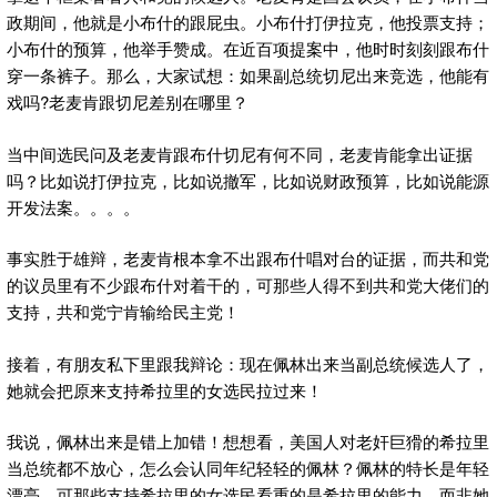
政期间，他就是小布什的跟屁虫。小布什打伊拉克，他投票支持；
小布什的预算，他举手赞成。在近百项提案中，他时时刻刻跟布什
穿一条裤子。那么，大家试想：如果副总统切尼出来竞选，他能有
戏吗?老麦肯跟切尼差别在哪里？
当中间选民问及老麦肯跟布什切尼有何不同，老麦肯能拿出证据
吗？比如说打伊拉克，比如说撤军，比如说财政预算，比如说能源
开发法案。。。。
事实胜于雄辩，老麦肯根本拿不出跟布什唱对台的证据，而共和党
的议员里有不少跟布什对着干的，可那些人得不到共和党大佬们的
支持，共和党宁肯输给民主党！
接着，有朋友私下里跟我辩论：现在佩林出来当副总统候选人了，
她就会把原来支持希拉里的女选民拉过来！
我说，佩林出来是错上加错！想想看，美国人对老奸巨猾的希拉里
当总统都不放心，怎么会认同年纪轻轻的佩林？佩林的特长是年轻
漂亮，可那些支持希拉里的女选民看重的是希拉里的能力，而非她