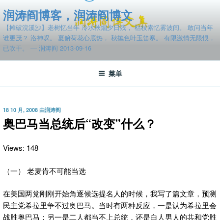
跳
润涛阎博客，润涛阎博文
至
【摊破浣溪沙】老树忆当年 冷水秋烟夕日残， 枯枝索忆雾波间。 敢问当年
内
谁更茂？ 洛神叹。 夏俯荷花心底热， 秋抛色叶玉笛寒。 有限激情无限恨，
容
已吹干。 — 润涛阎 2013-09-16
菜单
发
18 10 月, 2008
由
润涛阎
布
奥巴马当总统后“改变”什么？
于
Views: 148
（一） 老麦肯不可能当选
在美国两党刚刚开始角逐候选提名人的时候，我写了篇文章，预测
民主党希拉里争不过奥巴马。当时有两种反应，一是认为希拉里会
战胜奥巴马；另一是二人都当不上总统，还是白人男人的共和党胜