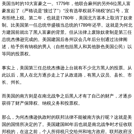
美国当时的10大富豪之一。1779年，他联合麻州的另外6位黑人富
豪发起了（严格说是“接过了”）“没有选举权就不纳税”的口号，宣
布拒绝上税。第二年，也就是1780年，美国北方基本上取消了奴隶
制。比美国第一任总统华盛顿当总统的1789年还早。这就是为何北
方建国前就出了黑人富豪的背景。但从法律上废除奴隶制是第三任
总统杰佛逊完成的。美国建国后各州议会几年后分别通过法律阐
述，给予所有纳税的男人（自然包括黑人和其他肤色美国公民）以
等同的投票权。
事实上，美国第三任总统杰佛逊上台就有不少北方黑人的投票。从
此以后，黑人在北方逐步走上了从政道路，有黑人议员、县长、市
长、州长。
而美国的南方则是在南北战争之后黑人才有了自己的财产，才逐步
获得了财产保障权、纳税义务和投票权。
那么，为何杰佛逊执政时的联邦法律不能被南方执行呢？这就是美
国的国情所决定的了。美国建国80年后也就是南北战争时才征收联
邦税的，在这之前，个人所得税只交给州和地方政府。联邦政府没