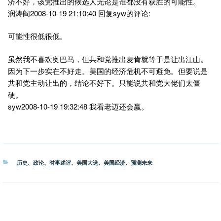
济不好，该党推出的候选人无论是谁都没有获胜的可能性。
润涛阎2008-10-19 21:10:40 回复syw的评论:
可能性很低很低。
虽然我不喜欢奥巴马，但共和党推出麦肯就等于是让出江山。
因为下一步实在不好走。美国的经济危机不可避免。但要说是
共和党主动让出的，结论不好下。只能说共和党大佬们太僵
硬。
syw2008-10-19 19:32:48 我看老迈还会赢。
分
历史
、
政论
、
时事述评
、
美国大选
、
美国经济
、
预测未来
类