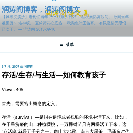
跳
润涛阎博客，润涛阎博文
至
【摊破浣溪沙】老树忆当年 冷水秋烟夕日残， 枯枝索忆雾波间。 敢问当年
内
谁更茂？ 洛神叹。 夏俯荷花心底热， 秋抛色叶玉笛寒。 有限激情无限恨，
容
已吹干。 — 润涛阎 2013-09-16
菜单
发
8 7 月, 2007
由
润涛阎
布
存活/生存/与生活—如何教育孩子
于
Views: 405
首先，需要给出概念的定义。
存活（survival）—是指在逆境或者残酷的环境中活下来。比如，
在干旱贫瘠的山上种植樱桃，一万棵树苗只有两棵活了下来，这
“存活率”就是五千分之一。唐山大地震、南京大屠杀、毛泽东时代