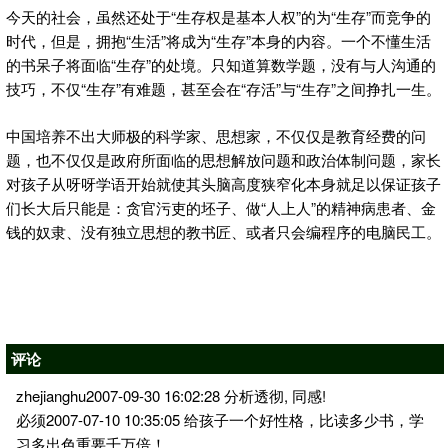
今天的社会，虽然还处于“生存权是基本人权”的为“生存”而竞争的
时代，但是，拥抱“生活”将成为“生存”本身的内容。一个不懂生活
的书呆子将面临“生存”的处境。只知道算数学题，没有与人沟通的
技巧，不仅“生存”有难题，甚至会在“存活”与“生存”之间挣扎一生。
中国培养不出大师极的科学家、思想家，不仅仅是教育经费的问
题，也不仅仅是政府所面临的思想解放问题和政治体制问题，家长
对孩子从呀呀学语开始就使其头脑高度狭窄化本身就足以保证孩子
们长大后只能是：贪官污吏的坯子、做“人上人”的精神病患者、金
钱的奴隶、没有独立思想的教书匠、或者只会编程序的电脑民工。
评论
zhejianghu2007-09-30 16:02:28 分析透彻, 同感!
必须2007-07-10 10:35:05 给孩子一个好性格，比读多少书，学
习多出色重要千万倍！