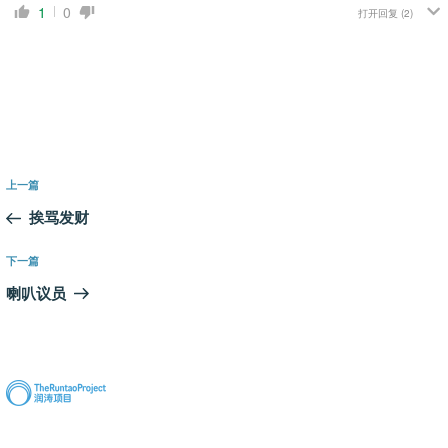
1
0
打开回复
(2)
文
上
上一篇
章
一
挨骂发财
导
篇
航
文
下
下一篇
章
一
喇叭议员
篇
文
章