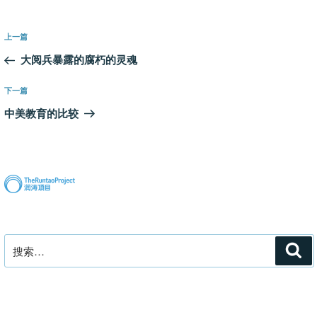
文
上
上一篇
章
一
大阅兵暴露的腐朽的灵魂
导
篇
航
文
下
下一篇
章
一
中美教育的比较
篇
文
章
搜
搜
索
索：