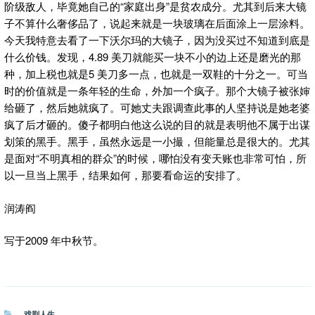
阶级敌人，毕竟她自己的“家庭出身”是贫农成分。尤其到后来大镜
子不算什么奢侈品了，说起来就是一块玻璃在后面涂上一层涂料。
今天我特意去看了一下沃尔玛的大镜子，因为没买过不知道到底是
什么价钱。发现，4.89 美刀就能买一块不小的边上还是磨光的那
种，加上税也就是5 美刀多一点，也就是一双鞋的十分之一。可当
时的价值就是一条年轻的生命，外加一个疯子。那个大镜子被张婶
给砸了，然后她就疯了。可她丈夫跟调查此事的人坚持说是她老婆
疯了后才砸的。傻子都明白他这么说的目的就是表明他不属于出谋
划策的黑手。黑手，虽然永远是一小撮，但能量总是很大的。尤其
是面对“不明真相的群众”的时候，哪怕没有变天账也非常可怕，所
以一旦当上黑手，结果如何，那要看命运的安排了。
润涛阎
写于2009 年中秋节。
分
戏剧人生