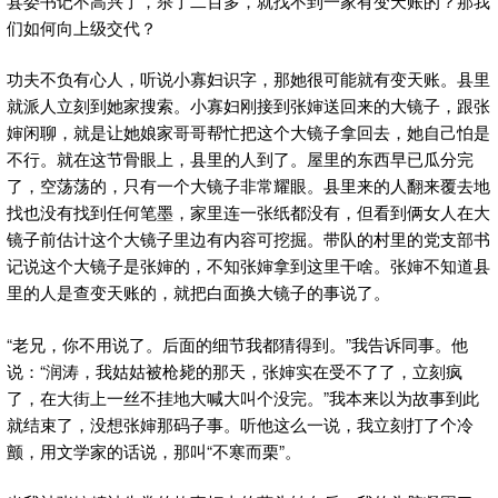
县委书记不高兴了，杀了二百多，就找不到一家有变天账的？那我
们如何向上级交代？
功夫不负有心人，听说小寡妇识字，那她很可能就有变天账。县里
就派人立刻到她家搜索。小寡妇刚接到张婶送回来的大镜子，跟张
婶闲聊，就是让她娘家哥哥帮忙把这个大镜子拿回去，她自己怕是
不行。就在这节骨眼上，县里的人到了。屋里的东西早已瓜分完
了，空荡荡的，只有一个大镜子非常耀眼。县里来的人翻来覆去地
找也没有找到任何笔墨，家里连一张纸都没有，但看到俩女人在大
镜子前估计这个大镜子里边有内容可挖掘。带队的村里的党支部书
记说这个大镜子是张婶的，不知张婶拿到这里干啥。张婶不知道县
里的人是查变天账的，就把白面换大镜子的事说了。
“老兄，你不用说了。后面的细节我都猜得到。”我告诉同事。他
说：“润涛，我姑姑被枪毙的那天，张婶实在受不了了，立刻疯
了，在大街上一丝不挂地大喊大叫个没完。”我本来以为故事到此
就结束了，没想张婶那码子事。听他这么一说，我立刻打了个冷
颤，用文学家的话说，那叫“不寒而栗”。