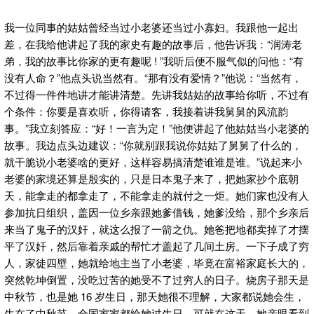
我一位同事的姑姑曾经当过小老婆还当过小寡妇。
我跟他一起出
差，在我给他讲起了我的家史有趣的故事后，他告诉我：“润涛老
弟，我的故事比你家的更有趣呢 ! ”我听后便不服气似的问他：“有
没有人命？”他点头说当然有。“那有没有爱情？”他说：“当然有，
不过得一件件地讲才能讲清楚。先讲我姑姑的故事给你听，不过有
个条件：你要是喜欢听，你得请客，我接着讲我舅舅的风流韵
事。”我立刻答应：“好！一言为定！”他便讲起了他姑姑当小老婆的
故事。我边点头边建议：“你就别跟我说你姑姑了舅舅了什么的，
就干脆说小老婆啥的更好，这样容易搞清楚谁谁是谁。”说起来小
老婆的家境还算是殷实的，只是日本鬼子来了，把她家抄个底朝
天，能拿走的都拿走了，不能拿走的就付之一炬。她们家也没有人
参加抗日组织，盖因一位乡亲跟她爹借钱，她爹没给，那个乡亲后
来当了鬼子的汉奸，就这么报了一箭之仇。她爸把地都卖掉了才摆
平了汉奸，然后靠着亲戚的帮忙才盖起了几间土房。一下子成了穷
人，家徒四壁，她就给地主当了小老婆，毕竟在富裕家庭长大的，
突然乾坤倒置，没吃过苦的她受不了过穷人的日子。烧房子那天是
中秋节，也是她 16 岁生日，那天她很不理解，大家都说她会生，
生在了中秋节，全国家家都给她过生日，可就在这天，她亲眼看到