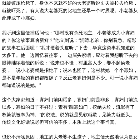
就被镇压枪毙了。身体本来就不好的大老婆听说丈夫被拉去枪毙，
就被吓死了。有人说大老婆死的比地主还早一个时辰呢。小老婆从
此便成了小寡妇。
我听到这里便插话问他：“哪村没有杀死地主，小老婆成为小寡妇
的？你这故事算啥新鲜？”他立刻说：“润涛老弟，你别着急。精彩
的故事在后面呢！”我才硬着头皮听了下去，毕竟这类事我知道的
太多了。他一边回忆着往事，一边眉头紧缩，应对着我想听下去的
眼神继续着他的诉说：“说来也不怪，村里富人少，娶不起俩老
婆，一说小老婆就是指她了；说来也怪了，这村就她一个小寡妇，
是不是年轻的寡妇都改嫁了？反正老寡妇倒是不少。可一说小寡妇
都知道说的是她。”
这个大家都知道：寡妇门前闲话多，寡妇门前是非多，寡妇门前流
氓多，寡妇的日子不好过：素有“踹寡妇门，挖绝夫坟，流氓有了
权势就被奉为神。”的说法。说的就是见软就欺，见势力就低头。
传统文化好话说尽但可信的不多，本质上就这个事当真。
也说不清啥原因，地主的大老婆不生孩子，地主便天然地认为是女