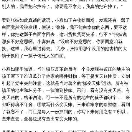
别人的，我早把它摔碎了。你要是不拿走，我真的把它摔了。”
看到张婶如此真诚的话语，小寡妇正在收拾面粉，发现还有一瓢子
白面竟然没被发现，便说：“张婶，我不能白拿你的东西，要不这
样，你把这瓢子白面拿回去，这叫货换货两头乐，行不？”张婶说
那多不好意思啊。小寡妇说：“没啥不好意思的，你要同意咱就
换。这样，我心里过得去。”无奈，张婶用那个没用的她害怕的大
镜子换回了一瓢子馋死人的白面。
小寡妇哪里知道，当时镇压反革命后有一个县发现被镇压的地主的
孩子写下了谁谁瓜分了他家的哪件财物，等于是变天账性质，立刻
引起了党中央的注意，这就是当时著名的“抓变天账”运动。所有被
镇压的地主和坏分子，一律遭到抄家、讯问，看有没有变天账。有
变天账的，格杀勿论。可一来不是所有的地主的孩子都识字，二来
都吓得魂不守舍，哪敢写什么变天账。三来谁家拿的啥财物，看到
了就忘不了，而且是每人一份抓到的，你写下来何用之有？所以，
查来查去，全县也没有查出有变天账的。