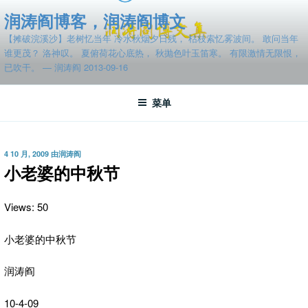
跳
润涛阎博客，润涛阎博文
至
【摊破浣溪沙】老树忆当年 冷水秋烟夕日残， 枯枝索忆雾波间。 敢问当年
内
谁更茂？ 洛神叹。 夏俯荷花心底热， 秋抛色叶玉笛寒。 有限激情无限恨，
容
已吹干。 — 润涛阎 2013-09-16
菜单
发
4 10 月, 2009
由
润涛阎
布
小老婆的中秋节
于
Views: 50
小老婆的中秋节
润涛阎
10-4-09