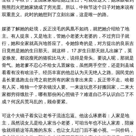
熊熊烈火把她家烧成了穷光蛋。所以，中秋节这个日子对她来说有
双重意义。此时的她想到了立刻出嫁，这是唯一的路。
媒婆了解她的处境，反正没毛的凤凰不如鸡，就把她介绍给了地
主。有人提亲，又是地主，管她小老婆大老婆的，不过穷日子就
行，她和全家就高兴地答应了。令她惊奇的是，对方提出的良辰吉
日竟然是她的生日那天。就这样， 17 岁生日那天妞儿出嫁了，英
姿焕发。都说瘦死的骆驼比马大，说得是骨头。要说人呢，那就是
骨气。她老爹不忍心不给女儿置嫁妆，虽然两手空空，还是到县城
看看有没有啥法子。经历丰富的他总认为天无绝人之路。国民党的
县长要逃跑去台湾之前把所有的家当拿出来卖，反正带不走。啥都
有人买，唯独一个穿衣镜没人要。一来这玩意不好搬回家，二来大
家都穷得饿肚子，哪有那份闲心照镜子？难道自己不认识自己了不
成？何况兵荒马乱的，顾命要紧。
可这个大镜子着实让老爷子流连忘返。他这么琢磨着：人家是地
主，虽然说女儿是给人家当小老婆，可咱当年也不比人家差，陪嫁
妆就得赔这等高雅的东东，也让女儿过门后不被小视。一问价码，