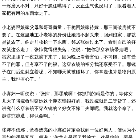
一琢磨又不对，只好干脆住嘴得了，反正生气也没用了，眼看着人
家把有用的东西拿走了。
小老婆跟娘家父母和哥哥商量，干脆回娘家待嫁，那三间破房就不
要了。在这里地主小老婆的身份让她抬不起头来，回到娘家，那就
是贫农了。临走前收拾一下东西，邻居张婶过来了。看到自己的好
友就这么走了，张婶觉得很失落，便说：“把你那穿衣镜带走吧，
我家里挂了一夜就摘下来了，因为晚上看着害怕，不习惯。没有受
不了的罪，但有享不了的福。这穿衣镜的福分我还享受不了。那镜
子在门后边斜立着呢，不知哪天就被碰坏了。你拿走也算是物归原
主，我也省心了。”
小寡妇一听便说：“张婶，那哪成啊！你抓到的就是你的，等你女
儿大了陪嫁妆时赔她这个穿衣镜很好的。我改嫁就是二等货了，还
讲究什么穿衣镜不穿衣镜的？好女不嫁二夫郎呢。我就这个命了。
越讲究越遭，得认命啊。”
张婶不信邪，觉得漂亮的小寡妇肯定会找到一位好男人，便认为小
寡妇的话是客气，便说：“你拿走是帮了我的忙。这是你的，要是