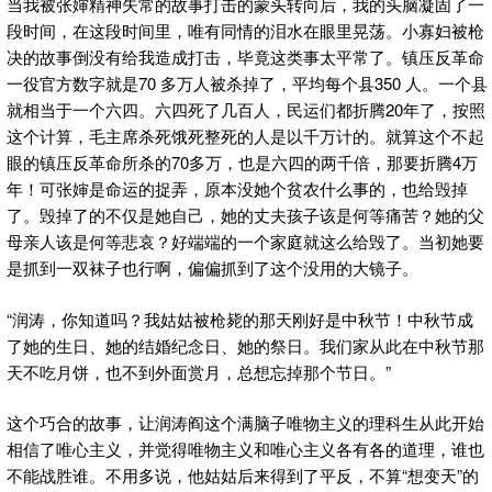
当我被张婶精神失常的故事打击的蒙头转向后，我的头脑凝固了一
段时间，在这段时间里，唯有同情的泪水在眼里晃荡。小寡妇被枪
决的故事倒没有给我造成打击，毕竟这类事太平常了。镇压反革命
一役官方数字就是70 多万人被杀掉了，平均每个县350 人。一个县
就相当于一个六四。六四死了几百人，民运们都折腾20年了，按照
这个计算，毛主席杀死饿死整死的人是以千万计的。就算这个不起
眼的镇压反革命所杀的70多万，也是六四的两千倍，那要折腾4万
年！可张婶是命运的捉弄，原本没她个贫农什么事的，也给毁掉
了。毁掉了的不仅是她自己，她的丈夫孩子该是何等痛苦？她的父
母亲人该是何等悲哀？好端端的一个家庭就这么给毁了。当初她要
是抓到一双袜子也行啊，偏偏抓到了这个没用的大镜子。
“润涛，你知道吗？我姑姑被枪毙的那天刚好是中秋节！中秋节成
了她的生日、她的结婚纪念日、她的祭日。我们家从此在中秋节那
天不吃月饼，也不到外面赏月，总想忘掉那个节日。”
这个巧合的故事，让润涛阎这个满脑子唯物主义的理科生从此开始
相信了唯心主义，并觉得唯物主义和唯心主义各有各的道理，谁也
不能战胜谁。不用多说，他姑姑后来得到了平反，不算“想变天”的