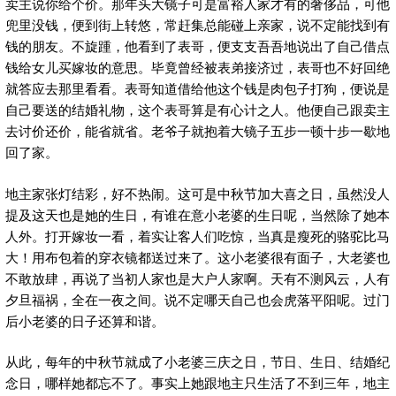
卖主说你给个价。那年头大镜子可是富裕人家才有的奢侈品，可他
兜里没钱，便到街上转悠，常赶集总能碰上亲家，说不定能找到有
钱的朋友。不旋踵，他看到了表哥，便支支吾吾地说出了自己借点
钱给女儿买嫁妆的意思。毕竟曾经被表弟接济过，表哥也不好回绝
就答应去那里看看。表哥知道借给他这个钱是肉包子打狗，便说是
自己要送的结婚礼物，这个表哥算是有心计之人。他便自己跟卖主
去讨价还价，能省就省。老爷子就抱着大镜子五步一顿十步一歇地
回了家。
地主家张灯结彩，好不热闹。这可是中秋节加大喜之日，虽然没人
提及这天也是她的生日，有谁在意小老婆的生日呢，当然除了她本
人外。打开嫁妆一看，着实让客人们吃惊，当真是瘦死的骆驼比马
大！用布包着的穿衣镜都送过来了。这小老婆很有面子，大老婆也
不敢放肆，再说了当初人家也是大户人家啊。天有不测风云，人有
夕旦福祸，全在一夜之间。说不定哪天自己也会虎落平阳呢。过门
后小老婆的日子还算和谐。
从此，每年的中秋节就成了小老婆三庆之日，节日、生日、结婚纪
念日，哪样她都忘不了。事实上她跟地主只生活了不到三年，地主