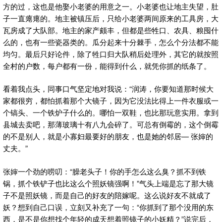
方的过，这也是他娶小老婆的用意之一。小老婆也让地主失望，肚
子一直瘪瘪的。地主被镇压后，只给小老婆两间原来的工具房，大
瓦房成了大队部。地主的家产颇丰，但都是些牲口、农具、粮囤什
么的，也有一些瓷器类的。瓜分起来十分棘手，怎么个分法都不能
均匀。最后只好论件，除了牲口归大队稍后处理外，其它的就按照
全村的户数，每户都有一份，能得到什么，就凭你抓的纸条了。
看着我点头，同事口气坚定地对我说：“润涛，你要知道那时候大
家都很穷，都怕抓着那个大镜子，因为它没法比得上一件衣服或一
个镐头、一个铁炉子什么的。哪怕一双鞋，也比那玩意实用。拿到
县城去卖吧，那薄玻璃十有八九会碎了。可总有倒霉的，这个倒霉
的不是别人，就是小寡妇最要好的朋友，也是她的邻居— 张婶的
丈夫。”
张婶一个劲的唠叨：“臊老头子！你的手怎么这么臭？抓不到铁
锅，抓个铁铲子也比这么个照妖镜强啊！”气头上端是忘了那大镜
子不是照妖镜，而是自己的好友的陪嫁呢。这么说好友不就成了
妖？想到自己口误，立刻又补充了一句：“你抓到了那个没用的东
西，是不是你想找个年轻的成天想着照镜子的小妖精？”说完后，