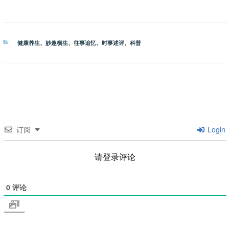
分
健康养生
、
妙趣横生
、
往事追忆
、
时事述评
、
科普
类
订阅
Login
请登录评论
0
评论