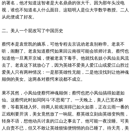
的署名，他才知道这智者是大名鼎鼎的张大千。因为那年头没电
视，谁也不知道名人什么面目。这聪明人是位大学数学教授。二人
从此便成了好友。
二。美人一个屁改写了中国历史
蔡愕本是袁世凯的嫡系，可他专程去京说劝老袁别称帝。老袁不
听，闹翻了。老袁知道蔡愕如果回云南很可能会班师讨袁。蔡愕也
知道他一旦离开京城，便被老袁下毒手。他就找名妓小凤仙去风流
去了。老袁这下就放心了，因为英雄不爱美人爱江山或爱江山胜过
爱美人只有两种情况：一是那英雄性无能，二是他没找到让他神魂
颠倒的美女。这两条对蔡愕来说都不成立。
果不其然，小凤仙使蔡愕神魂颠倒；蔡愕也把小凤仙搞得如逝如
仙。这蔡愕此时如同阿斗“不思蜀”了。一天晚上，美人已宽衣解
带，等着英雄入怀。待两人前戏演得已如火如荼，正在云雨一番的
正戏刚要开演，美女竟然放了一响屁。蔡英雄立刻由英雄变狗熊，
转身不语，想他动兵讨袁的江山之事去了。他可能一夜没睡。可美
人自责不已，但又不敢让英雄烦恼便悄悄的自己睡了。待天亮，美