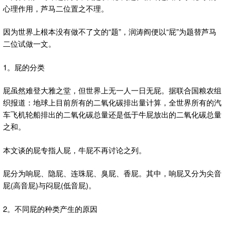
心理作用，芦马二位置之不理。
因为世界上根本没有做不了文的“题”，润涛阎便以“屁”为题替芦马
二位试做一文。
1。屁的分类
屁虽然难登大雅之堂，但世界上无一人一日无屁。据联合国粮农组
织报道：地球上目前所有的二氧化碳排出量计算，全世界所有的汽
车飞机轮船排出的二氧化碳总量还是低于牛屁放出的二氧化碳总量
之和。
本文谈的屁专指人屁，牛屁不再讨论之列。
屁分为响屁、隐屁、连珠屁、臭屁、香屁。其中，响屁又分为尖音
屁(高音屁)与闷屁(低音屁)。
2。不同屁的种类产生的原因