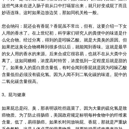
这些气体未在进入肠子前从口中打嗝冒出来，就只好变成屁了而且
妙语连珠。这时如果边放边笑，那如同机关枪一般。
您会纳闷：屁还会有香屁？香屁虽不常出，但有。这要介绍一下女
人用的香水了。在上世纪初，科学家们研究人的粪便中的味道是什
么化合物。经过分离，得到的是吲哚乙酸。就是大粪臭的原因。但
如果把这臭化合物稀释到很多倍以后，就能闻到香味。这就是最早
的女人用的香水的来源。后来合成它很容易，也就不在从大粪中分
离了。这如同糖精，浓度高时特苦，浓度低到一定程度后就是甜的
了。如果食入的蛋白质含量低，有时会闻到香屁就是因为吲哚乙酸
含量低但必须没有硫化氢。因为人闻不到二氧化碳的味道。屁中的
二氧化碳含量很高。
3。屁与健康
如果屁总是闷、臭，那表明该吃些蔬菜了。因为大量的硫化氢是致
癌物质。为了防止得肠癌，美国政府规定标明每种食物中的纤维素
含量。低了，易得肠癌。如果长时间放响屁、香屁，那就是严重缺
乏色氨酸，这是人体必需的营养物质。就要吃鸡蛋或肉类来弥补。