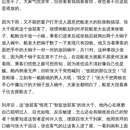
忍受不了。大家气愤异常，但你看看我我看看你，谁也看不出这屁
是谁放的。
因为下雨，又不能把窗户打开没人愿意把船老大的软座舱搞湿。张
大千恨死这个放屁客了。按惯例船划到对岸前船老大会进来收银
子。船舱当中放一小碗，乘客们进来后或坐稳后就掏出两个大铜子
放入碗中。船老大把铜子数了一下发现只有22枚。他又当着乘客的
面把手中的大铜子一对一对的放回碗中，共11对。这种事很少发
生，因为两个铜子实在算不了什么，在说船老大摇船不易更何况淋
着雨。乘客们愤怒之极可想而知，因为谁也说不清好像自己也是
贼。舱内鸦雀无声，但听张大千突然喊到：“放屁的那位没交！”话
音刚落，立刻有一戴眼镜的男人大吼：“我交了！”张大千把两枚在
手心中攥出汗的大铜子放入碗中。大家全都明白了，船老大捏着鼻
子出去摇船去了。
到岸后，这“放屁客”恨死了“智捉放屁客”的张大千。他内心在琢磨
自己聪明过人、目光如电、反应敏捷，怎么还会有能收拾自己的智
者？他要知道这智者是何许人也，便跟踪张大千到家。他用崇拜的
口吻与张大千说话，张也客气的让这客人进了屋。一看到画和上面