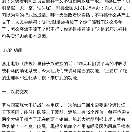
的；失势者明明是良言照样一文不值如同放屁一般。问题在于：明
明是假、大、空、话(=屁)，却要全国人民执行照办；而人民呢，
习以为常的把屁当成话。哪一天当政者说实话，不再搞什么共产主
义了，人民会纳闷：“屁股跟脑袋换位了？你们骗我们这么多年
了，怎么突然不骗了？那不行，你还得接着骗！”这是老邓只好挂
狗头卖洋肉的根本原因。
“屁”的功能
套用电影《决裂》里孙子兴教授的话：“昨天我们讲了马的呼吸系
统和马的消化系统，今天让我们来讲马尾巴的功能。”上篇讲了屁
的生理学和生化学，接下来讲屁的功能。
一。以屁交友
著名画家张大千抗战时在重庆，一次他出门回来需要乘轮渡过江。
天下着雨，终於排队等上了渡船。渡船上有12个座位，每座位需交
两个大铜子相当于现在的两个钢崩。船老大把船刚摇出岸，就有一
乘客放了一个臭、闷屁。熏得全船舱个个用嘴呼吸因为用鼻子根本