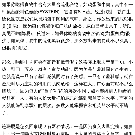
如果你吃得食物中含有大量含硫化合物，如鸡蛋和牛肉，其中有一
种氨基酸叫色氨酸(SYSTEIN)，它含有S-H基。经过代谢，就产生
硫化氢就是我们从臭鸡蛋中闻到的气味。那么，你放出来的屁就很
臭(臭屁)。因为硫化氢能使肛门肌肉放松，屁自己就出来了，所以
臭屁不响(隐屁)。反过来，如果你吃的食物中含硫物质(蛋白质)很
少，如蔬菜，屁中的硫化氢就很少，那么放出来的屁就不那么臭，
但很响(响屁)。
那么，响屁中为何会有高音和低音呢？这实际上取决于童子功。小
孩一到四、五岁，就有了审美功能，因为美是与羞耻同时产生的，
也就是说一旦有了羞耻感就同时有了美感。一旦有了羞耻感，就在
放屁时尽力主动的将肛门肌肉放松，这样在大厅广众面前就不那么
尴尬了。因为每人的“童子功”练的层次不同，如同能练到大师级的
就只有一人，有的人长大后把响屁只能练到郭兰英的水平，而有的
人就能练到李双江的层次。多数人能掌握在宋祖英的水平就不错
了。
连珠屁是怎么回事呢？有两种情况：一是因为食入大量淀粉，如萝
卜；另一是喝水或吃饭时狼吞虎咽，把大量的气体压入食道。如果