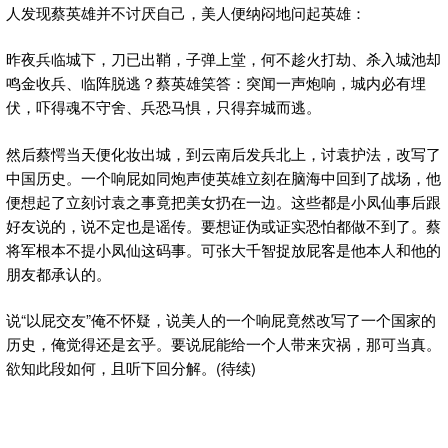
人发现蔡英雄并不讨厌自己，美人便纳闷地问起英雄：
昨夜兵临城下，刀已出鞘，子弹上堂，何不趁火打劫、杀入城池却
鸣金收兵、临阵脱逃？蔡英雄笑答：突闻一声炮响，城内必有埋
伏，吓得魂不守舍、兵恐马惧，只得弃城而逃。
然后蔡愕当天便化妆出城，到云南后发兵北上，讨袁护法，改写了
中国历史。一个响屁如同炮声使英雄立刻在脑海中回到了战场，他
便想起了立刻讨袁之事竟把美女扔在一边。这些都是小凤仙事后跟
好友说的，说不定也是谣传。要想证伪或证实恐怕都做不到了。蔡
将军根本不提小凤仙这码事。可张大千智捉放屁客是他本人和他的
朋友都承认的。
说“以屁交友”俺不怀疑，说美人的一个响屁竟然改写了一个国家的
历史，俺觉得还是玄乎。要说屁能给一个人带来灾祸，那可当真。
欲知此段如何，且听下回分解。(待续)