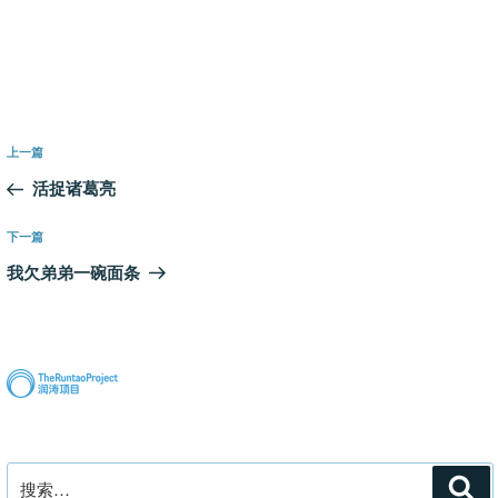
文
上
上一篇
章
一
活捉诸葛亮
导
篇
航
文
下
下一篇
章
一
我欠弟弟一碗面条
篇
文
章
搜
搜
索