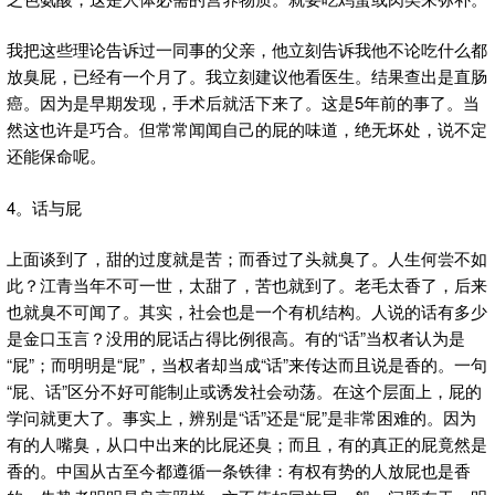
我把这些理论告诉过一同事的父亲，他立刻告诉我他不论吃什么都
放臭屁，已经有一个月了。我立刻建议他看医生。结果查出是直肠
癌。因为是早期发现，手术后就活下来了。这是5年前的事了。当
然这也许是巧合。但常常闻闻自己的屁的味道，绝无坏处，说不定
还能保命呢。
4。话与屁
上面谈到了，甜的过度就是苦；而香过了头就臭了。人生何尝不如
此？江青当年不可一世，太甜了，苦也就到了。老毛太香了，后来
也就臭不可闻了。其实，社会也是一个有机结构。人说的话有多少
是金口玉言？没用的屁话占得比例很高。有的“话”当权者认为是
“屁”；而明明是“屁”，当权者却当成“话”来传达而且说是香的。一句
“屁、话”区分不好可能制止或诱发社会动荡。在这个层面上，屁的
学问就更大了。事实上，辨别是“话”还是“屁”是非常困难的。因为
有的人嘴臭，从口中出来的比屁还臭；而且，有的真正的屁竟然是
香的。中国从古至今都遵循一条铁律：有权有势的人放屁也是香