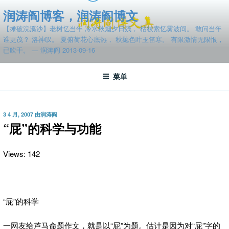
跳
润涛阎博客，润涛阎博文
至
【摊破浣溪沙】老树忆当年 冷水秋烟夕日残， 枯枝索忆雾波间。 敢问当年
内
谁更茂？ 洛神叹。 夏俯荷花心底热， 秋抛色叶玉笛寒。 有限激情无限恨，
容
已吹干。 — 润涛阎 2013-09-16
菜单
发
3 4 月, 2007
由
润涛阎
布
“屁”的科学与功能
于
Views: 142
“屁”的科学
一网友给芦马命题作文，就是以“屁”为题。估计是因为对“屁”字的