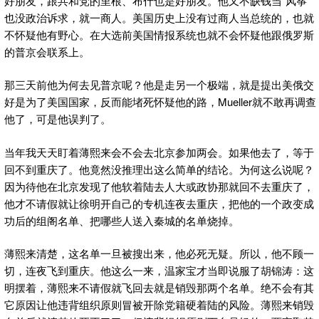
好朋友，跟共和党的里根、布什也是好朋友。他又不缺钱当“风筝”
也没政治诉求，就一商人。美国历史上没有过商人当总统的，也就
不怀疑他有野心。在大选前美国情报系统也就不会怀疑他跟俄罗斯
的普京会联系上。
那三天前他为何去见普京呢？他是走另一个极端，就是提出美俄交
好是为了美国国家，反而能堵死怀疑他的路，Mueller就不敢再调查
他了，可是他误判了。
当年我天天盯着薄熙来会不会去北京参加两会。如果他去了，等于
回不到重庆了。他竟然没推理出这么简单的结论。为何这么说呢？
因为待他在北京发现了他软着陆去人大或政协那就回不去重庆了，
他才不请假就让徐明开自己的专机连夜去重庆，把他的一个政变成
功后的组阁名单、把哪些人送入秦城的名单烧掉。
薄熙来清楚，这名单一旦被搜出来，他必死无疑。所以，他不顾一
切，连夜飞到重庆。他这么一来，温家宝才当即说服了胡锦涛：这
明摆着，薄熙来不请假就飞回去就是销毁那两个名单。绝不会有其
它原因让他违背组织原则冒被开除党籍硬着陆的风险。薄熙来销毁