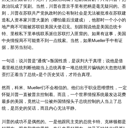
政治玩成了笑剧。当然，川普在普京手里有把柄是毫无疑问的。否
则，川普在苏联共产党执政时的公有制社会是无法被批准在苏联建
造私人资本家川普大厦的（哪怕最后没建成），他那时一个小小的
地产商不可能被苏联驻美国大使召见。别跟我说他是美国总统卡
特、里根私下里单线联系派往苏联打入匪窟的。如果有这事，美国
中央情报局不可能查不到一点线索。当然，如果Mueller手中有证
据，那另当别论。
一句话：说川普是“通俄”=叛国性质，是误判大于真理；说他是借
着里根总统判断他能当上总统再拿一堆总统照片骗钱的大忽悠结果
歪打正着当了总统=是个历史笑话，才符合真理。
然而，科米、Mueller们不会相信的。他们出于职业思维惯性，一定
怀疑川普一直被普京控制着。而且，一个世界情报系统最发达花费
最多的美国，竟然让一位被外国情报头子总统控制的人当上了总
统，是历史的笑话，而且内心无法平静。
川普的成功不是偶然的。一是他跟民主党的总统卡特、克林顿都是