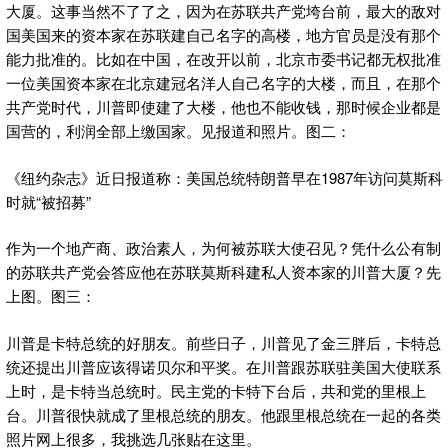
大厦。这事当然不了了之，因为在苏联共产党垮台前，最大的敌对
国美国来的资本家在苏联建自己名字的高楼，地方官员是没有那个
能力批准的。比如在中国，在改开以前，北京市委书记都无权批准
一位美国资本家在北京建冠名洋人自己名字的大楼，而且，在那个
共产党时代，川普即使建了大楼，他也不能收钱，那时候企业都是
国营的，利润全部上缴国家。见报道和照片。图二：
《纽约杂志》近日报道称：美国总统特朗普早在1987年访问莫斯科
时就“被招募”
作为一个地产商、政治素人，为何被苏联大使召见？凭什么公有制
的苏联共产党会答应他在苏联莫斯科建私人资本家的川普大厦？先
上图。图三：
川普是卡特总统的好朋友。前些日子，川普见了金三胖后，卡特总
统还提出川普应该得诺贝尔和平奖。在川普跟苏联驻美国大使联系
上时，是卡特当总统时。民主党的卡特下台后，共和党的里根上
台。川普很快就成了里根总统的朋友。他跟里根总统在一起的各类
照片网上很多，我挑选几张贴在这里。