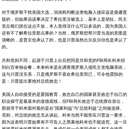
对于俄罗斯干扰美国大选，润涛阎判断这类电脑入侵应该是毋庸置
疑的，但如果说该事决定了希拉里没被选上，基本上是胡扯。民主
党左棍们抓住这点不放，本人觉得没什么可以多说的，因为美国人
还有不了解希拉里那点事的？当然，俄罗斯想帮川普当选的意图是
清晰的，是普京也承认了的，也是川普虽然出尔反尔但也是承认了
的。
共和党则不同，起源于川普上台后把同是共和党的FBI局长科米招
到白宫单独会餐，本来科米是在调查俄罗斯入侵民主党电脑系统，
这与川普没关系，只是俄罗斯不喜欢希拉里而已，可令他震惊的
是：川普提出要他对总统效忠！
美国人自幼接受的是爱国教育，效忠自己的国家甚至效忠于自己的
职业操守是最基本的道德底线，但FBI局长效忠于总统摆在首位，
那就等于科米面对着的是在“国家利益”与“总统利益”之间做选择。
否则，对总统的效忠无从谈起。科米当然不能答应川普这一要求，
因为这表明川普如果有不可告人之黑幕他科米也不能追究。这一旦
被披露科米的尊严将失去，换成任何一个美国成年人都不会接受，