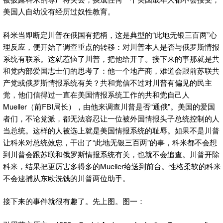
美国人自幼没有经历过奴性教育。
科米当即断定川普在俄国有把柄，这是典型的“此地无银三百两”心
理反应，便开始了调查重点的转移：对川普本人是否与俄罗斯情报
系统有联系。这就惹恼了川普，把他给开了。接下来的事那就是共
和党内部爱国志士们的思考了：他一个地产商，难道会跟前苏联共
产党或俄罗斯情报系统有关？共和党信不过对川普有偏见的民主
党，他们信得过一直在美国情报系统工作的共和党自己人
Mueller（前FBI局长），由他来调查川普是否“通俄”。美国的爱国
者们，不论党派，都无法容忍让一位被外国情报头子总统控制的人
当总统。这样的人被选上就是美国情报系统的耻辱。如果不是川普
让科米对总统效忠，干出了“此地无银三百两”的事，科米都不会想
到川普会跟苏联和俄罗斯情报系统有关，也就不会追查。川普开除
科米，结果把更厉害多得多的Mueller给送到前台。性格柔软的科米
不会逮捕从东欧洗钱的川普两位助手。
接下来的事件就很有趣了。先上图。图一：