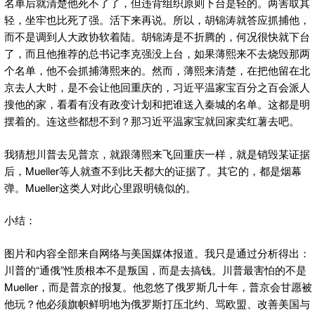
名单后就清楚他死不了了，但违背组织原则下台是轻的。两害取其
轻，坐牢也比死了强。活下来再说。所以，胡锦涛就答应抓捕他，
而不是调到人大政协软着陆。胡锦涛是不折腾的，何况很快就下台
了，而且他推荐的总书记李克强没上台，如果薄熙来不去烧毁那两
个名单，他不会抓捕薄熙来的。然而，薄熙来清楚，在把他留在北
京去人大时，是不会让他回重庆的，习近平温家宝百分之百会派人
搜他的家，看看有没有政变计划和把谁送入秦城的名单。这都是明
摆着的。连这些都想不到？那习近平温家宝就回家卖红薯去吧。
我猜想川普去见普京，就跟薄熙来飞回重庆一样，就是销毁某证据
后，Mueller等人就查不到比天都大的证据了。其它的，都是烟幕
弹。Mueller这类人对此心里跟明镜似的。
小结：
图片和内容全部来自网络与美国媒体报道。我只是通过分析得出：
川普的“通俄”性质根本不是叛国，而是去搞钱。川普最害怕的不是
Mueller，而是普京的报复。他忽悠了俄罗斯几十年，普京会甘愿被
他玩？他必须旗帜鲜明地为俄罗斯打压北约、骂欧盟、改善美国与