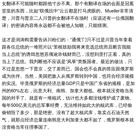
女翻译不可能随时都跟他寸步不离。那个有翻译在场的会面是冠冕
堂皇的东西，比如“联俄抗中”云云都是打马虎眼的。Mueller非常清
楚，川普与普京二人川普的女翻译不在场时（应该还有一位俄国翻
译）的密谈内容将永远都不会被他人知晓，只能猜测。
这才是润涛阎需要告诉川粉们的：“通俄”门只不过是川普当年拿着
跟各任总统的一堆照片以“里根鼓励我将来竞选总统而且断言我能
当上总统”的诱饵忽悠苏俄讹诈钱财而已，没想到歪打正着，真的
当上了总统。我判断他不应该是“风筝”类叛国者。最近的做法，只
不过是忽悠一下普京，交了差而已。国会也不会真的答应跟俄罗斯
成为伙伴。当然，美国把敌人从俄罗斯转到中国，也符合经济规模
的实况。毕竟俄罗斯的经济总量GDP只是中国广东省的规模，是加
州的60%左右，比意大利、南韩、加拿大都低。根本就没资格当美
国的对手了。就是有一堆核武，估计也大多都没钱维护成了废物。
每年500亿美元的总军事经费，无法维持如此大的核武库，已经偷
偷销毁了多少，那是绝密。没有了超大核武库，靠卖点石油天然
气，就那点经济总量连南韩意大利加拿大都不如了，俄罗斯根本就
没资格当常任理事国了。