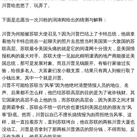
川普给忽悠了、玩弄了。
下面是志愿当一次川粉的润涛阎给出的猜测与解释：
川普为何能被苏联大使召见？因为川普巴结上了卡特总统，他就拿
着他与卡特总统在一起聊天的照片去忽悠当时美国第一大敌国的苏
联高层。苏联最令美国头痛的就是它的间谍网十分强大，是美国情
报机构的最大对手。苏联大使一见如此精明潇洒的地产商能接近美
国总统，那可是发展对象。而且川普见钱眼开。有银行家做过实
验，给很多名人、大富豪们发小额支票，结果只有两人到银行取了
小钱出来。其中一个就是川普。
川普不可能给苏联当“风筝”因为他绝对清楚情报人员的地位、名
声、后果都不怎么样，他巴结苏联高层的目的是为了讹诈钱财。其
它国家的高层不会上他的当，而苏联的高层会，因为美苏之间才算
是两霸争权，苏联会不惜一切代价也要找到美国总统的朋友当“风
筝”卧底。然而，川普以自己不擅长搞情报为由而拒绝当风筝。这
样，就一直拉着苏方，直到苏联垮台，他在苏联的两栋川普大厦也
没动工。川普是否拿到了那两栋川普酒店的部分钱，不得而知。反
正作为商人，他是不会吃亏的。