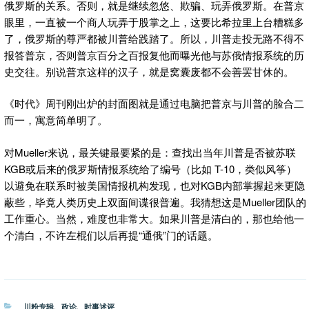
俄罗斯的关系。否则，就是继续忽悠、欺骗、玩弄俄罗斯。在普京
眼里，一直被一个商人玩弄于股掌之上，这要比希拉里上台糟糕多
了，俄罗斯的尊严都被川普给践踏了。所以，川普走投无路不得不
报答普京，否则普京百分之百报复他而曝光他与苏俄情报系统的历
史交往。别说普京这样的汉子，就是窝囊废都不会善罢甘休的。
《时代》周刊刚出炉的封面图就是通过电脑把普京与川普的脸合二
而一，寓意简单明了。
对Mueller来说，最关键最要紧的是：查找出当年川普是否被苏联
KGB或后来的俄罗斯情报系统给了编号（比如 T-10，类似风筝）
以避免在联系时被美国情报机构发现，也对KGB内部掌握起来更隐
蔽些，毕竟人类历史上双面间谍很普遍。我猜想这是Mueller团队的
工作重心。当然，难度也非常大。如果川普是清白的，那也给他一
个清白，不许左棍们以后再提“通俄”门的话题。
分
川粉专辑
、
政论
、
时事述评