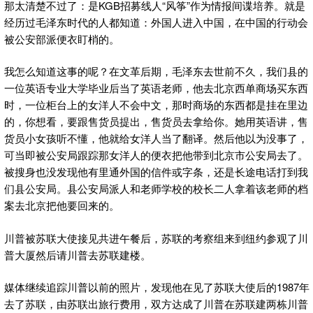
那太清楚不过了：是KGB招募线人“风筝”作为情报间谍培养。就是
经历过毛泽东时代的人都知道：外国人进入中国，在中国的行动会
被公安部派便衣盯梢的。
我怎么知道这事的呢？在文革后期，毛泽东去世前不久，我们县的
一位英语专业大学毕业后当了英语老师，他去北京西单商场买东西
时，一位柜台上的女洋人不会中文，那时商场的东西都是挂在里边
的，你想看，要跟售货员提出，售货员去拿给你。她用英语讲，售
货员小女孩听不懂，他就给女洋人当了翻译。然后他以为没事了，
可当即被公安局跟踪那女洋人的便衣把他带到北京市公安局去了。
被搜身也没发现他有里通外国的信件或字条，还是长途电话打到我
们县公安局。县公安局派人和老师学校的校长二人拿着该老师的档
案去北京把他要回来的。
川普被苏联大使接见共进午餐后，苏联的考察组来到纽约参观了川
普大厦然后请川普去苏联建楼。
媒体继续追踪川普以前的照片，发现他在见了苏联大使后的1987年
去了苏联，由苏联出旅行费用，双方达成了川普在苏联建两栋川普