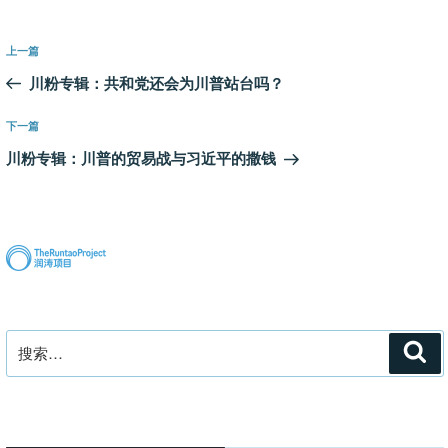
文
上
上一篇
章
一
川粉专辑：共和党还会为川普站台吗？
导
篇
航
文
下
下一篇
章
一
川粉专辑：川普的贸易战与习近平的撒钱
篇
文
章
搜
搜
索
索：