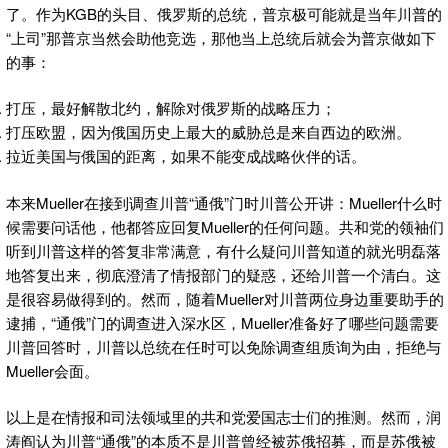
了。作为KGB的头目、俄罗斯的总统，普京极可能就是当年川普的
“上司”那普京当然会助他竞选，那他当上总统后就会为普京做如下
的事：
打压，最好解散北约，解除对俄罗斯的战略压力；
打压欧盟，因为俄国历史上最大的威胁总是来自西边的欧洲。
拉近美国与俄国的距离，如果不能变成战略伙伴的话。
本来Mueller在接到调查川普“通俄”门时川普公开讲：Mueller什么时
候需要问话他，他都答应回复Mueller的任何问题。共和党的领袖们
听到川普这样的答复非常满意，有什么疑问川普知道的就光明磊落
地答复出来，彻底澄清了情报部门的疑惑，还给川普一个清白。这
是很容易做得到的。然而，随着Mueller对川普两位身边重要助手的
逮捕，“通俄”门的调查进入深水区，Mueller准备好了哪些问题需要
川普回答时，川普以总统在任时可以免除调查组质询为由，拒绝与
Mueller会面。
以上是在情报和司法领域里的共和党爱国志士们的推测。然而，润
涛阎认为川普“通俄”的本质不是川普曾经被苏俄招募，而是苏俄被