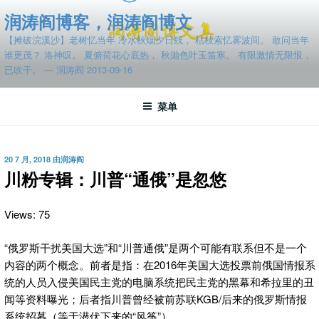
跳
润涛阎博客，润涛阎博文
至
【摊破浣溪沙】老树忆当年 冷水秋烟夕日残， 枯枝索忆雾波间。 敢问当年
内
谁更茂？ 洛神叹。 夏俯荷花心底热， 秋抛色叶玉笛寒。 有限激情无限恨，
容
已吹干。 — 润涛阎 2013-09-16
菜单
发
20 7 月, 2018
由
润涛阎
布
川粉专辑：川普“通俄”是忽悠
于
Views: 75
“俄罗斯干扰美国大选”和“川普通俄”是两个可能有联系但不是一个
内容
的两个概念。前者是指：在2016年美国大选投票前俄国情报系
统的人员入侵美国民主党的电脑系统把民主党的黑幕和希拉里的丑
闻等资料曝光；后者指川普曾经被前苏联KGB/后来的俄罗斯情报
系统招募（等于潜伏下来的“风筝”）。