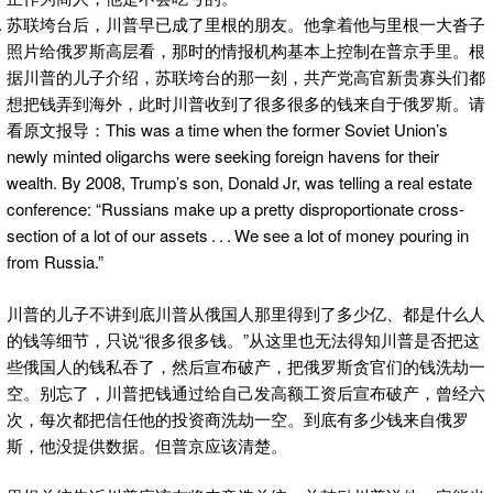
苏联垮台后，川普早已成了里根的朋友。他拿着他与里根一大沓子
照片给俄罗斯高层看，那时的情报机构基本上控制在普京手里。根
据川普的儿子介绍，苏联垮台的那一刻，共产党高官新贵寡头们都
想把钱弄到海外，此时川普收到了很多很多的钱来自于俄罗斯。请
看原文报导：This was a time when the former Soviet Union’s
newly minted oligarchs were seeking foreign havens for their
wealth. By 2008, Trump’s son, Donald Jr, was telling a real estate
conference: “Russians make up a pretty disproportionate cross-
section of a lot of our assets . . . We see a lot of money pouring in
from Russia.”
川普的儿子不讲到底川普从俄国人那里得到了多少亿、都是什么人
的钱等细节，只说“很多很多钱。”从这里也无法得知川普是否把这
些俄国人的钱私吞了，然后宣布破产，把俄罗斯贪官们的钱洗劫一
空。别忘了，川普把钱通过给自己发高额工资后宣布破产，曾经六
次，每次都把信任他的投资商洗劫一空。到底有多少钱来自俄罗
斯，他没提供数据。但普京应该清楚。