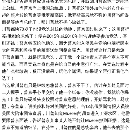
里根总统告诉川普应该在将来竞选总统，并鼓励川普说他一定能当
上总统。当普京当上俄国总统后，川普把这话外加他与老布什在一
起的照片转给普京等俄罗斯高层，俄罗斯高层就不强迫川普当间谍
而是等他当总统了，那川普就不担心缺钱了。
川普都快70岁了也没竞选总统的动静，普京回过味来了：这川普把
苏/俄都给忽悠了！便在2015年或2016年时告诉他要参加竞选，否
则还钱！普京答应给他助选，因为普京能入侵民主党的电脑把民主
党的黑幕和希拉里的脏事送给阿桑奇曝光。川普就这样只是忽悠一
下普京而已，就是玩玩竞选，反正我一个政治素人还是个商人不可
能当选。而且竞选本身也是在给自己的生意打广告。在竞选过程中
他什么都敢说，反正没后果，玩他个潇洒。结果呢？歪打正着他当
选了！
当选后川普也只是继续忽悠普京，普京不干了。估计在某处见面时
二人握手，普京手心里交给了他一个纸条：你没动作，我就给你曝
光！川普只好硬着头皮按照对普京意思的理解，开始骂北约，骂欧
盟，夸普京，讲美俄和好对美国的好处。当12名俄罗斯情报人员被
美国大陪审团审查后，川普知道Mueller的调查进入了深水区，他需
要跟普京面谈，告诉普京某事某人绝不能让Mueller抓到证据，这是
普京不知道的细节。在芬兰，川普住的是总统套房，他带去的那个