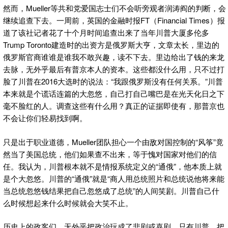
然而，Mueller等共和党爱国志士们不会听旁观者润涛阎的判断，会
继续追查下去。一周前，英国的金融时报FT（Financial Times）报
道了该社记者花了十个月时间追查出来了当年川普大厦多伦多
Trump Toronto建造时的出资方是俄罗斯大亨，文章太长，里边的
俄罗斯官商谁谁是谁我不敢兴趣，读不下去。里边给出了钱的来龙
去脉，无外乎最后有普京本人的资本。这些都没什么用，只不过打
脸了川普在2016大选时的说法：“我跟俄罗斯没有任何关系。”川普
本来就是个谎话连篇的大忽悠，自己打自己嘴巴是在光天化日之下
毫不脸红的人。调查这些有什么用？真正的证据即使有，那普京也
不会让你们轻易找到啊。
只是出于职业道德，Mueller团队担心一个由敌对国控制的“风筝”竟
然当了美国总统，他们如果查不出来，等于愧对国家对他们的信
任。我认为，川普根本就不是情报系统定义的“通俄”，他本质上就
是个大忽悠。川普的“通俄”就是“商人用总统照片和总统说他将来能
当总统忽悠钱结果把自己忽悠成了总统”的人间笑剧。川普自己什
么时候想起来什么时候就会大笑不止。
历史上的政客们，无外乎把政治玩成了悲剧或喜剧，只有川普，把