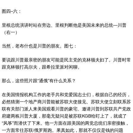
图四–六：
里根总统演讲时站在旁边、里根判断他是美国未来的总统—川普
（右一）
当然，老布什也是川普的朋友。图七：
要说跟川普最亲密的朋友可能是民主党的克林顿夫妇了。川普时常
跟克林顿打高尔夫，跟希拉里派对闲聊。
那么，这些照片跟“通俄”有什么关系？
在美国情报机构工作的老手共和党爱国志士们，根据自己的经历，
必然猜测一个地产商川普能被苏联大使接见、苏联大使立刻联系苏
联有关部门派人来美国观看川普的豪宅、邀请川普到苏联共产党政
府建两栋川普大厦，那毫无疑问是被苏联KGB给盯上了，就成了
“风筝”而潜伏了下来。他一方面在跟美国的两党总统们亲密接触，
一方面常往苏联/俄罗斯跑。果真如此，那就不仅仅是钱的问题