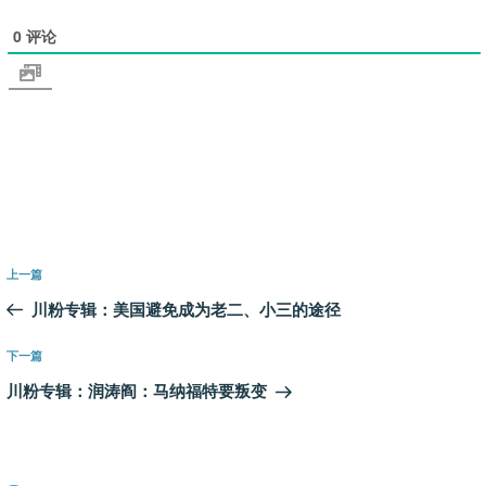
0
评论
文
上
上一篇
章
一
川粉专辑：美国避免成为老二、小三的途径
导
篇
航
文
下
下一篇
章
一
川粉专辑：润涛阎：马纳福特要叛变
篇
文
章