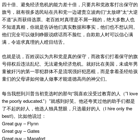
四十倍、避免经济危机的能力差十倍，只要共和党政客打出保守的
旗号，就有很多选民站在共和党一边谴责立波肉们“太放肆”太“大逆
不道”从而获得选票。老百姓对真理是不屑一顾的，绝大多数人也
不知道真相，你就是告诉他们真实数据和事实，他们也不想认同。
他们完全可以做到睁眼说瞎话而不脸红，自欺欺人时可以信心满
满，令追求真理的人瞠目结舌。
也就是说，百姓误以为共和党是真的保守，而政客们打着保守的旗
号得权后违法乱纪、无法避免经济危机。就好比在美国，未成年男
童被奸污的第一罪犯群体不是流氓强奸犯恶棍，而是拿着圣经给孩
童们的父母讲如何做人做事才能道德高尚的神父们。
每当我想到川普当初竞选时的那句“我喜欢没受过教育的人（”I love
the poorly educated.”）”就感到好笑。他还夸奖过他的助手们都是
了不起的好人，他选人独具慧眼，只选最好的人（I hire only the
best!)。比如他说过：
Great guy – Flynn
Great guy – Gates
Great guy – Manafort