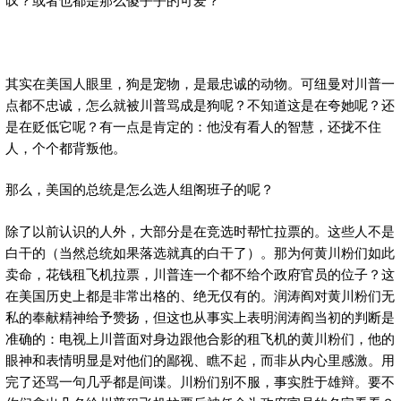
其实在美国人眼里，狗是宠物，是最忠诚的动物。可纽曼对川普一
点都不忠诚，怎么就被川普骂成是狗呢？不知道这是在夸她呢？还
是在贬低它呢？有一点是肯定的：他没有看人的智慧，还拢不住
人，个个都背叛他。
那么，美国的总统是怎么选人组阁班子的呢？
除了以前认识的人外，大部分是在竞选时帮忙拉票的。这些人不是
白干的（当然总统如果落选就真的白干了）。那为何黄川粉们如此
卖命，花钱租飞机拉票，川普连一个都不给个政府官员的位子？这
在美国历史上都是非常出格的、绝无仅有的。润涛阎对黄川粉们无
私的奉献精神给予赞扬，但这也从事实上表明润涛阎当初的判断是
准确的：电视上川普面对身边跟他合影的租飞机的黄川粉们，他的
眼神和表情明显是对他们的鄙视、瞧不起，而非从内心里感激。用
完了还骂一句几乎都是间谍。川粉们别不服，事实胜于雄辩。要不