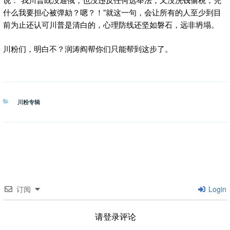
什么我要担心被弹劾？嗯？！”就这一句，会让所有的人至少到目
前为止还认可川普是清白的，心理防线还坚如磐石，远非坍塌。
川粉们，明白不？润涛阎帮你们只能帮到这步了。
分
川粉专辑
类
订阅
Login
请登录评论