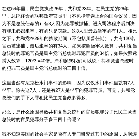
在这54年里，民主党执政26年，共和党28年。在民主党的26年
里，总统任命的联邦政府官员里（不包括竞选上台的国会议员，因
为不是总统任命的）有3人因为犯罪被抓捕。进入司法程序后判决
有罪未必都坐牢，有的只是罚款。这3人里最后坐牢的有1人。相比
之下，共和党在28年的执政期间（不包括川普任期），共有120名
官员被逮捕，最后坐牢的有34人。如果按照坐牢人数算，共和党当
总统时的罪犯官员是民主党当总统时罪犯官员的34倍，如果按照逮
捕人数算，120/3 =40倍。总和起来我们可以说：共和党当总统时
的犯罪官员是民主党当总统时的三四十倍。
这里当然有尼克松水门事件的影响，因为仅仅水门事件里就有7人
坐牢。除去这7人，还是有27人是坐牢的犯罪官员。可见，共和党
总统们的手下人罪犯比民主党当政多得多。
那么，是什么原因导致共和党当总统时的官员犯罪分子比民主党当
总统时的官员犯罪分子多三四十倍呢？
我不知道美国的社会学家是否有人专门研究过其中的原因，从润涛