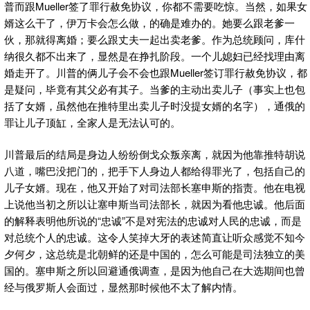
普而跟Mueller签了罪行赦免协议，你都不需要吃惊。当然，如果女
婿这么干了，伊万卡会怎么做，的确是难办的。她要么跟老爹一
伙，那就得离婚；要么跟丈夫一起出卖老爹。作为总统顾问，库什
纳很久都不出来了，显然是在挣扎阶段。一个儿媳妇已经找理由离
婚走开了。川普的俩儿子会不会也跟Mueller签订罪行赦免协议，都
是疑问，毕竟有其父必有其子。当爹的主动出卖儿子（事实上也包
括了女婿，虽然他在推特里出卖儿子时没提女婿的名字），通俄的
罪让儿子顶缸，全家人是无法认可的。
川普最后的结局是身边人纷纷倒戈众叛亲离，就因为他靠推特胡说
八道，嘴巴没把门的，把手下人身边人都给得罪光了，包括自己的
儿子女婿。现在，他又开始了对司法部长塞申斯的指责。他在电视
上说他当初之所以让塞申斯当司法部长，就因为看他忠诚。他后面
的解释表明他所说的“忠诚”不是对宪法的忠诚对人民的忠诚，而是
对总统个人的忠诚。这令人笑掉大牙的表述简直让听众感觉不知今
夕何夕，这总统是北朝鲜的还是中国的，怎么可能是司法独立的美
国的。塞申斯之所以回避通俄调查，是因为他自己在大选期间也曾
经与俄罗斯人会面过，显然那时候他不太了解内情。