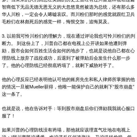
智商低下无品无德无恩无义的大忽悠竟然被选为总统，还有那么多
华人川粉，一定会令人唏嘘哀叹。而川粉们那时的感觉就跟红卫兵
毛粉们在林彪死后的感觉一样，悔恨交加，追悔莫及。
3. 以前我可怜川粉们的理解力，现在通过评论我也可怜川粉们的判
断力。 到这份上了，川普自己都在电视上公开讲如果他遭到弹
劾，股市会如何百姓生活会如何的地步了，也就是说他自己都在心
理防线上放弃了战役成功，后退到了被弹劾后会发生什么那一步
了。他的心理防线已经彻底坍塌了，就剩下威胁对手了。
他的心理反应已经表明他认可他的账房先生和私人律师所掌握的他
的情况一旦被Mueller获得，他唯一能保护自己的就剩下“股市崩盘”
这一条了。
也就是说，他在告诉对手：等到股市崩盘后你们弹劾我我就心服口
服了！
如果川普的心理防线没有坍塌，那他就应该理直气壮地在电视上
说：“我川普既没通俄，也没违反任何选举法，又没洗钱偷税，凭