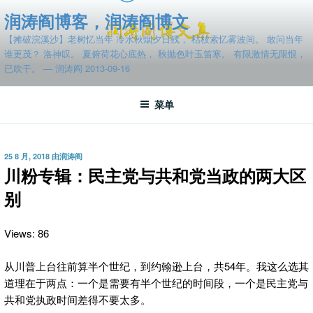
跳
润涛阎博客，润涛阎博文
至
【摊破浣溪沙】老树忆当年 冷水秋烟夕日残， 枯枝索忆雾波间。 敢问当年
内
谁更茂？ 洛神叹。 夏俯荷花心底热， 秋抛色叶玉笛寒。 有限激情无限恨，
容
已吹干。 — 润涛阎 2013-09-16
菜单
发
25 8 月, 2018
由
润涛阎
布
川粉专辑：民主党与共和党当政的两大区
于
别
Views: 86
从川普上台往前算半个世纪，到约翰逊上台，共54
年。我这么选其
道理在于两点：一个是需要有半个世纪的时间段，一个是民主党与
共和党执政时间差得不要太多。