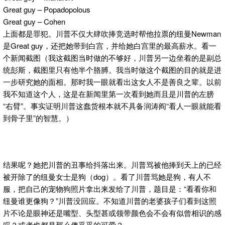
Great guy – Popadopolous
Great guy – Cohen
上面都是罪犯。川普不仅大肆吹捧竞选时帮他拉票的纽曼Newman
是Great guy，还把她带到白宫，并给她白宫里的最高薪水。看一
个新闻截图（我这截图当时做的不够好，川普另一边坐着的是副总
统彭斯，截图里只有他半个胳膊。我当时做这个截图的目的就是进
一步研究她的面相。那时我一眼就看出这女人不是善良之辈。以前
我不知道这个人，这是在新闻里第一次看到她而且是川普的左膀
“右臂”。事实证明川普这蠢货根本就不具备润涛阎“看人一眼就能看
到骨子里”的智慧。）
结果呢？她把川普的丑事给抖落出来。川普骂被他捧到天上的已经
被开除了的纽曼女士是狗（dog）。看了川普骂她是狗，有人不
服，把自己的宠物狗照片拿出来发给了川普，题目是：“看看你和
纽曼谁更像狗？”川普没回应。不知道川普的老婆孩子们看到这照
片不论是眼神还是嘴型、头型甚或领带颜色会不会有似曾相识的感
叹？或者也都是那么傻乎乎的可爱？