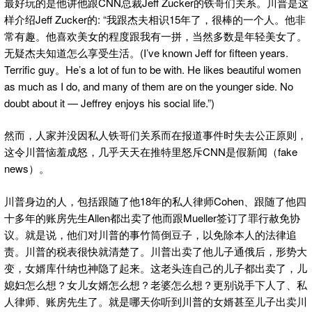
最好玩的是他讲他跟CNN总裁Jeff Zucker的铁哥们关系。川普是这
样介绍Jeff Zucker的: “我跟杰夫相识15年了，很棒的一个人。他非
常有趣。他喜欢美女的程度跟我有一拼，当然多数是年轻美女了。
无疑杰夫知道怎么享受生活。(I’ve known Jeff for fifteen years.
Terrific guy。He’s a lot of fun to be with. He likes beautiful women
as much as I do, and many of them are on the younger side. No
doubt about it — Jeffrey enjoys his social life.”)
然而，人家并没因私人铁哥们关系而在报道事件时失去公正原则，
这令川普恼羞成怒，几乎天天在推特里怒斥CNN是假新闻（fake
news）。
川普身边的人，包括跟随了他18年的私人律师Cohen、跟随了他四
十多年的账房先生Allen都出卖了他而跟Mueller签订了罪行赦免协
议。就是说，他们对川普的事竹筒倒豆子，以免除本人的法律追
责。川普的税表很快就清楚了。川普出卖了他儿子通俄后，形势大
变，女婿库什纳也神隐了起来。这老头连自己的儿子都出卖了，儿
媳妇怎么想？女儿女婿怎么想？老婆怎么想？更别说手下人了、私
人律师、账房先生了。就是哪天你听到川普的女婿甚至儿子出卖川