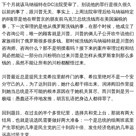
下个月就该马纳福特在DC法院受审了。别说他的罪行是很久很久
以前的事了，跟川普无关。事实上，上周法院审理后给马纳福特定
的8项罪是他在帮普京的朋友前乌克兰总统洗钱而在美国漏税的
事，下一次审理的是他从俄罗斯洗钱的事，在那个时候，他成立了
个咨询公司，唯一的顾客就是川普。川普的俩儿子公开吹牛说他们
家族得到了俄罗斯很多很多钱。那时候洗钱的马纳福特就是川普的
咨询师。咨询什么？那不是明摆着吗？接下来的案件审理过程和结
局必然能让一部分白川粉明白过来川普是怎样从俄罗斯拿到那么多
钱的，虽然不能让所有的川粉都醒悟过来。
川普最近总是提民主党希拉里邮件门的事。希拉里绝对不是一个安
分守己的人，为了达到目的，她什么都干得出来。润涛阎旧作里提
到她当总统是不可能的根本原因在于她机关算尽。而川普则是另一
极端：愚蠢还不停地发推，胡言乱语把身边人都得罪了。
回到题目。在过去的半个多世纪里，选择共和党上台，那就有两大
结局，也就是说选民需要做好两大准备：一个是总统的组阁班底里
产生罪犯的几率是民主党的三十到四十倍、发生经济危机的几率远
远高过民主党。