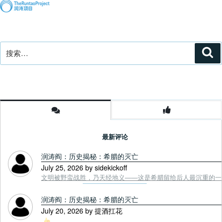
搜
搜
索
索：
最新评论
润涛阎：历史揭秘：希腊的灭亡
July 25, 2026 by sidekickoff
文明被野蛮战胜，乃天经地义——这是希腊留给后人最沉重的一课. Tou
润涛阎：历史揭秘：希腊的灭亡
July 20, 2026 by 提酒扛花