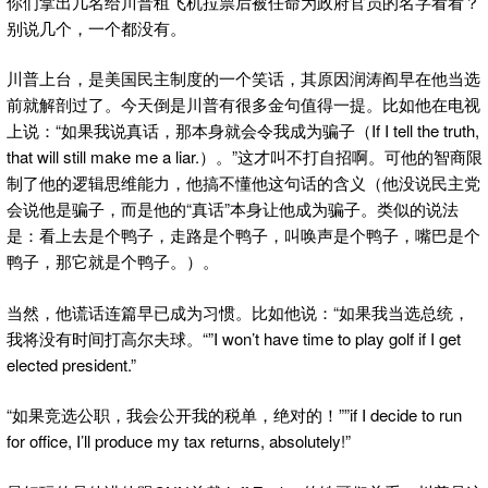
你们拿出几名给川普租飞机拉票后被任命为政府官员的名字看看？
别说几个，一个都没有。
川普上台，是美国民主制度的一个笑话，其原因润涛阎早在他当选
前就解剖过了。今天倒是川普有很多金句值得一提。比如他在电视
上说：“如果我说真话，那本身就会令我成为骗子（If I tell the truth,
that will still make me a liar.）。”这才叫不打自招啊。可他的智商限
制了他的逻辑思维能力，他搞不懂他这句话的含义（他没说民主党
会说他是骗子，而是他的“真话”本身让他成为骗子。类似的说法
是：看上去是个鸭子，走路是个鸭子，叫唤声是个鸭子，嘴巴是个
鸭子，那它就是个鸭子。）。
当然，他谎话连篇早已成为习惯。比如他说：“如果我当选总统，
我将没有时间打高尔夫球。“”I won’t have time to play golf if I get
elected president.”
“如果竞选公职，我会公开我的税单，绝对的！””if I decide to run
for office, I’ll produce my tax returns, absolutely!”