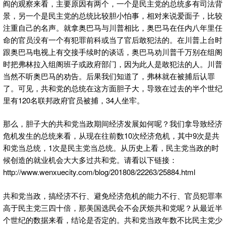
阎的观察来看，主要原因有两个，一个是民主党的总统多有司法背
景，另一个是民主党的总统比较胆小怕事，相对来说爱面子，比较
注重自己的名声。就拿奥巴马与川普相比，奥巴马在任内八年里任
命的官员没有一个有犯罪前科或当了官后敢犯法的。在川普上台时
跟奥巴马电视上有交接手续时的谈话，奥巴马劝川普千万别在组阁
时把弗林拉入组阁班子或政府部门，因为此人是敢犯法的人。川普
当然不听奥巴马的劝告。后果我们知道了，弗林就在被捕后认罪
了。可见，共和党的总统在这方面胆子大，导致在过去的半个世纪
里有120名联邦政府官员被捕，34人坐牢。
那么，胆子大的共和党当政期间经济发展如何呢？我们拿导致经济
危机发生的总统来看，从现在往前数10次经济危机，其中9次是共
和党当总统，1次是民主党当总统。从历史上看，民主党当政的时
候创造的就业机会大大多过共和党。请看以下链接：
http://www.wenxuecity.com/blog/201808/22263/25884.html
共和党当政，搞经济不行、避免经济危机的能力不行、官员犯罪率
高于民主党三四十倍，那美国选民会不会厌烦共和党呢？从最近半
个世纪的数据来看，结论是否定的。共和党当政年数不比民主党少