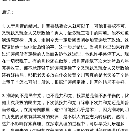
后记：
1. 关于川普的结局。川普要钱要女人就可以了，可他非要权不可。
又玩钱又玩女人又玩政治？男人，最多玩三项中的两项。他不知道
润涛阎定律，所以，走到今天一定后悔当初参加竞选玩了政治。这
应该是他一生中最后悔的事。这一步是错棋。当初川粉里如果有读
过润涛阎所有定律的人当面告诉他这道理，他也许半路停下来。现
在一切都晚了。有的川粉还在做梦，想川普能赢下次大选然后八年
完美收官。那不就违背了润涛阎定律了？又玩钱又玩女人又玩政治
还有好结局，那把老天爷放在什么位置？川普真的是老天爷了？是
上帝了？怎么可能！所以，根据润涛阎定律，川普的结局不会好。
2. 润涛阎不是民主党，也不是共和党。投票总是差不多平衡的，比
如上次我投的民主党，下次就投共和党（除非下次共和党还是川普
当候选人，在润涛阎眼里，这种可能性几乎是零）。因为润涛阎明
白历史的发展有其本身的规律，是不以人的意志为转移的。然而，
这并不影响探索真理。在探索真理的过程中，可以享受到乐趣多
多。当未来的人们回想在美国的历史上曾经有过川普这样谎话连篇