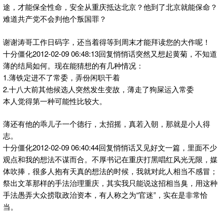
途，才能保全性命，安全从重庆抵达北京？他到了北京就能保命？
难道共产党不会判他个叛国罪？
谢谢涛哥工作日码字，还当着得等到周末才能拜读您的大作呢！
十分僵化2012-02-09 06:48:13回复悄悄话突然又想起黄菊，不知道
薄的结局如何。现在能猜想的有几种情况：
1.薄铁定进不了常委，弄份闲职干着
2.十八大前其他候选人突然发生变故，薄走了狗屎运入常委
本人觉得第一种可能性比较大。
薄还有他的乖儿子一个德行，太招摇，真若入朝，那就是小人得
志。
十分僵化2012-02-09 06:40:44回复悄悄话又见好文一篇，里面不少
观点和我的想法不谋而合。不厚书记在重庆打黑唱红风光无限，媒
体吹捧，很多人抱有天真的想法的时候，我就对此人相当不感冒；
祭出文革那样的手法治理重庆，其实我只能说这招相当臭，用这种
手法愚弄大众捞取政治资本，有人称之为“官迷”，实在是非常恰
当。