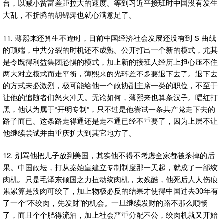
台，以减小贫富差距拉大的速度。等到习近平接班时中国没有发生
大乱，不折腾的胡锦涛也就心满意足了。
11. 薄熙来还算生不逢时，目前中国经济社会发展还没有到 S 曲线
的顶端，中共分裂的时机还不成熟。公开打出一个新的模式，尤其
是令既得利益集团恐惧的模式，加上新的接班人经历上担心压不住
两大对立模式而走平衡，薄熙来的光环差不多要退下去了。退下去
的方式未必激烈，极可能给他一个政协副主席一类的职位，不至于
让他的追随者们怒火冲天。无论如何，薄熙来也算条汉子。唱红打
黑，他认为属于“开明专制”，只不过是他尝试一条共产党走下去的
路子而已。这条路走得通还是走不通已经不重要了，因为上层不让
他继续尝试并由重庆扩大到其它地方了。
12. 别骂他把儿子放到美国，其实他不得不考虑全家都被杀掉的后
果。中国政坛，打从秦始皇建立专制制度那一天起，就成了一部绞
肉机。只是毛泽东倾国之力扭动绞肉机，太残酷，他死后人人伤痕
累累算是没肉可绞了，加上物极必反的结果才使得中国过去30年有
了一个“不绞肉，先发财”的机会。一旦继续发财的路不那么顺畅
了，而且个个肥得流油，加上社会严重分配不公，绞肉机就又开始