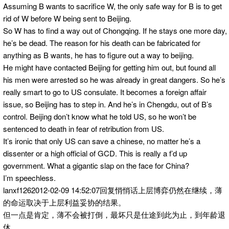
Assuming B wants to sacrifice W, the only safe way for B is to get
rid of W before W being sent to Beijing.
So W has to find a way out of Chongqing. If he stays one more day,
he’s be dead. The reason for his death can be fabricated for
anything as B wants, he has to figure out a way to beijing.
He might have contacted Beijing for getting him out, but found all
his men were arrested so he was already in great dangers. So he’s
really smart to go to US consulate. It becomes a foreign affair
issue, so Beijing has to step in. And he’s in Chengdu, out of B’s
control. Beijing don’t know what he told US, so he won’t be
sentenced to death in fear of retribution from US.
It’s ironic that only US can save a chinese, no matter he’s a
dissenter or a high official of GCD. This is really a f’d up
government. What a gigantic slap on the face for China?
I’m speechless.
lanxf1262012-02-09 14:52:07回复悄悄话上层博弈仍然在继续，薄
的命运取决于上层利益妥协的结果。
但一点是肯定，薄不会被打倒，最坏只是仕途到此为止，到年龄退
休。