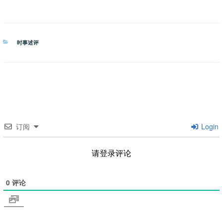
分
时事述评
类
订阅
Login
请登录评论
0
评论