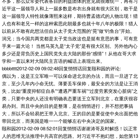
不多，那么众常委代表各自的利益团体的意见就很难统一，再有习
近平这一届领导人和上一届多数是布衣出身就有很大区别，敢干是
这一届领导人特性就像薄熙来这样，期待曹孟德式的人物出现！猎
人也有和老兄一样的这种索思此朝最多也就十年八年的极限！猎人
以前从不敢有此想法但自从太子党大范围的“晃”做“钓鱼台”开始。
润兄；当今国共两党都是太子党当政这也是挺有意思的事，可有意
乎来一篇大论！ 当然马英九是“太子党”是有很大区别。另外他内心
多少还是背负历史上国民党失去大陆的那份“感情”！从他在哥大求
学和一直以来对大陆民主言语的喊话上表现出来。
bbbbtttt2012-02-09 09:02:48回复悄悄话回复颐和园的评论:
偶以为，这是王立军唯一可以保命进北京的办法，而且一旦进了北
京，至少几年内小命无忧。薄要丢车保帅，最安全的方法是让王消
失，比如“重度抑郁症自杀”“遭遇严重车祸”“过度劳累突发心脏病”之
类，只要中央的人还没有明确表态要送王立军到北京，在重庆很容
易办到。而且中央的目的是整薄，是在悄悄进行，并不想把事搞
大，所以不会轻易把王带入北京。王的目的是要促使中央出面把他
带回北京，而美国是唯一一个能够左右中央决定的国家。
颐和园2012-02-09 08:52:01回复悄悄话谢谢涛哥及时解惑！以正常
人的思维无法推理中共高官的思路。对习近平不抱幻想，如您第13