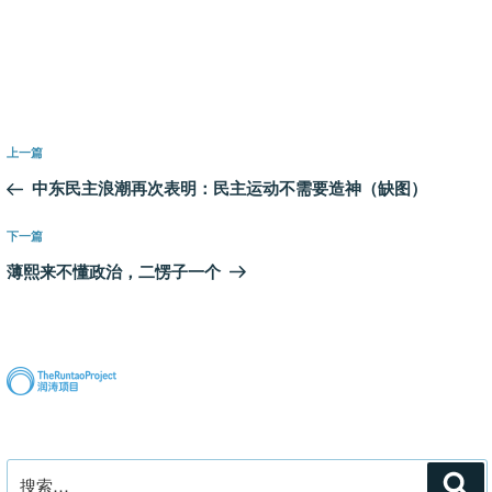
文
上
上一篇
章
一
中东民主浪潮再次表明：民主运动不需要造神（缺图）
导
篇
航
文
下
下一篇
章
一
薄熙来不懂政治，二愣子一个
篇
文
章
搜
搜