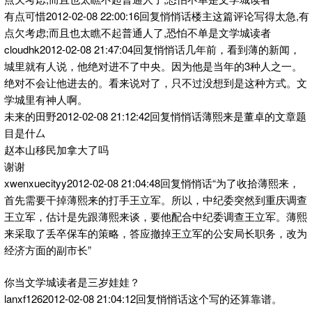
有点可惜2012-02-08 22:00:16回复悄悄话楼主这篇评论写得太急,有
点欠考虑;而且也太瞧不起普通人了,恐怕不单是文学城读者
cloudhk2012-02-08 21:47:04回复悄悄话几年前，看到薄的新闻，
城里就有人说，他绝对进不了中央。因为他是当年的3种人之一。
绝对不会让他进去的。看来说对了，只不过没想到是这种方式。文
学城里有神人啊。
未来的田野2012-02-08 21:12:42回复悄悄话薄熙来是董卓的文章题
目是什厶
赵本山移民加拿大了吗
谢谢
xwenxuecityy2012-02-08 21:04:48回复悄悄话“为了收拾薄熙来，
首先需要干掉薄熙来的打手王立军。所以，中纪委突然到重庆调查
王立军，估计是先跟薄熙来谈，要他配合中纪委调查王立军。薄熙
来采取了丢卒保车的策略，答应撤掉王立军的公安局长职务，改为
经济方面的副市长”
你当文学城读者是三岁娃娃？
lanxf1262012-02-08 21:04:12回复悄悄话这个写的还算靠谱。