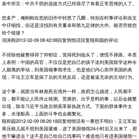
条中所言：中共干部的选拔方式已经筛尽了有着正常思维的人了。
您多产，俺刚刚在您的旧作中转悠了几圈，特别在时事评论和杂文
中仔细找，但还是没找到有关董卓和第九定律的大作。能否劳烦您
给个链接？
润涛阎2012-02-09 08:42:08回复悄悄话回复颐和园的评论:
不排除他被整得得了抑郁症，觉得死到临头了，便慌不择路。本质
上表明：中国的高官，不仅仅是把自己的孩子送到美国留学这种令
人鄙夷的举动，到美国领事馆求生，也是他们内心崇拜美国的表
现，不论王立军是病了后的天然反应，还是被逼无奈的主动行为。
这个事，就跟当年林彪死在境外一样，政府怎么描述，人民都不
信，都不能让人民停止猜测。荒唐的、出乎意料的事，以后会频繁
出现，除非习近平当政后彻底革新执政方式。下面的群体事件太
多，水涨船高，上面的斗争也会频繁化。
颐和园2012-02-09 08:26:18回复悄悄话有一事想不明白：王立军如
果压根儿就不想到美国避难，进了美国领馆24小时后又出来了，那
他干嘛进去？这不是自己给自己找事吗？难道他只有进美国领馆一