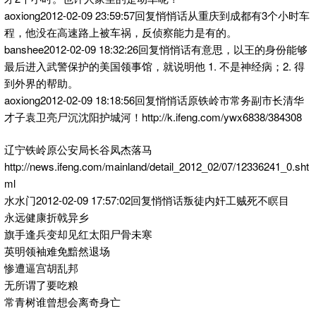
aoxiong2012-02-09 23:59:57回复悄悄话从重庆到成都有3个小时车
程，他没在高速路上被车祸，反侦察能力是有的。
banshee2012-02-09 18:32:26回复悄悄话有意思，以王的身份能够
最后进入武警保护的美国领事馆，就说明他 1. 不是神经病；2. 得
到外界的帮助。
aoxiong2012-02-09 18:18:56回复悄悄话原铁岭市常务副市长清华
才子袁卫亮尸沉沈阳护城河！http://k.ifeng.com/ywx6838/384308
辽宁铁岭原公安局长谷凤杰落马
http://news.ifeng.com/mainland/detail_2012_02/07/12336241_0.sht
ml
水水门2012-02-09 17:57:02回复悄悄话叛徒内奸工贼死不瞑目
永远健康折戟异乡
旗手逢兵变却见红太阳尸骨未寒
英明领袖难免黯然退场
惨遭逼宫胡乱邦
无所谓了要吃粮
常青树谁曾想会离奇身亡