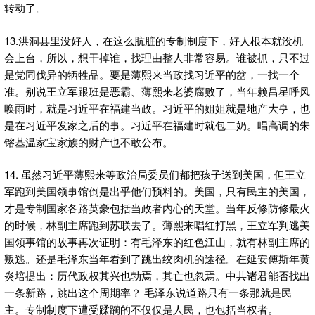
转动了。
13.洪洞县里没好人，在这么肮脏的专制制度下，好人根本就没机
会上台，所以，想干掉谁，找理由整人非常容易。谁被抓，只不过
是党同伐异的牺牲品。要是薄熙来当政找习近平的岔，一找一个
准。别说王立军跟班是恶霸、薄熙来老婆腐败了，当年赖昌星呼风
唤雨时，就是习近平在福建当政。习近平的姐姐就是地产大亨，也
是在习近平发家之后的事。习近平在福建时就包二奶。唱高调的朱
镕基温家宝家族的财产也不敢公布。
14. 虽然习近平薄熙来等政治局委员们都把孩子送到美国，但王立
军跑到美国领事馆倒是出乎他们预料的。美国，只有民主的美国，
才是专制国家各路英豪包括当政者内心的天堂。当年反修防修最火
的时候，林副主席跑到苏联去了。薄熙来唱红打黑，王立军判逃美
国领事馆的故事再次证明：有毛泽东的红色江山，就有林副主席的
叛逃。还是毛泽东当年看到了跳出绞肉机的途径。在延安傅斯年黄
炎培提出：历代政权其兴也勃焉，其亡也忽焉。中共诸君能否找出
一条新路，跳出这个周期率？ 毛泽东说道路只有一条那就是民
主。专制制度下遭受蹂躏的不仅仅是人民，也包括当权者。