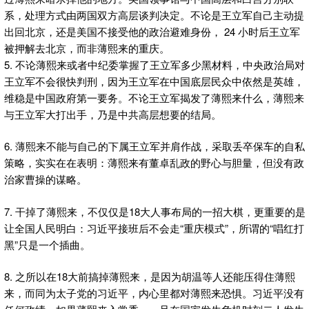
系，处理方式由两国双方高层谈判决定。不论是王立军自己主动提
出回北京，还是美国不接受他的政治避难身份， 24 小时后王立军
被押解去北京，而非薄熙来的重庆。
5. 不论薄熙来或者中纪委掌握了王立军多少黑材料，中央政治局对
王立军不会很快判刑，因为王立军在中国底层民众中依然是英雄，
维稳是中国政府第一要务。不论王立军揭发了薄熙来什么，薄熙来
与王立军大打出手，乃是中共高层想要的结局。
6. 薄熙来不能与自己的下属王立军并肩作战，采取丢卒保车的自私
策略，实实在在表明：薄熙来有董卓乱政的野心与胆量，但没有政
治家曹操的谋略。
7. 干掉了薄熙来，不仅仅是18大人事布局的一招大棋，更重要的是
让全国人民明白：习近平接班后不会走“重庆模式”，所谓的“唱红打
黑”只是一个插曲。
8. 之所以在18大前搞掉薄熙来，是因为胡温等人还能压得住薄熙
来，而同为太子党的习近平，内心里都对薄熙来恐惧。习近平没有