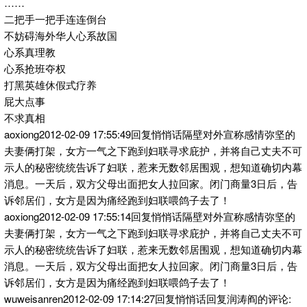
……
二把手一把手连连倒台
不妨碍海外华人心系故国
心系真理教
心系抢班夺权
打黑英雄休假式疗养
屁大点事
不求真相
aoxiong2012-02-09 17:55:49回复悄悄话隔壁对外宣称感情弥坚的
夫妻俩打架，女方一气之下跑到妇联寻求庇护，并将自己丈夫不可
示人的秘密统统告诉了妇联，惹来无数邻居围观，想知道确切内幕
消息。一天后，双方父母出面把女人拉回家。闭门商量3日后，告
诉邻居们，女方是因为痛经跑到妇联喂鸽子去了！
aoxiong2012-02-09 17:55:14回复悄悄话隔壁对外宣称感情弥坚的
夫妻俩打架，女方一气之下跑到妇联寻求庇护，并将自己丈夫不可
示人的秘密统统告诉了妇联，惹来无数邻居围观，想知道确切内幕
消息。一天后，双方父母出面把女人拉回家。闭门商量3日后，告
诉邻居们，女方是因为痛经跑到妇联喂鸽子去了！
wuweisanren2012-02-09 17:14:27回复悄悄话回复润涛阎的评论: