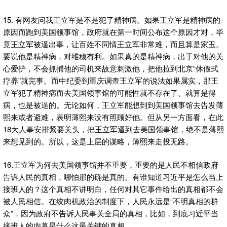
15. 有网友问我王立军是不是犯了精神病。如果王立军是精神病的
原因而跑到美国领事馆，政府就在第一时间公布这个原因才对，毕
竟王立军被逼出事，让百姓不同情王立军非常难，而且算是家丑。
要说他是精神病，对维稳有利。如果真的是精神病，出于对他的关
心爱护，不会抓捕他的司机来故意刺激他，把他拉到北京“休假式
疗养”就完事。而中纪委到重庆调查王立军的说法如果属实，那王
立军犯了精神病而去美国领事馆的可能性就不存在了。就算是得
病，也是被逼的。无论如何，王立军能想到到美国领事馆去告发薄
熙来或者避难，表明薄熙来没有照顾好他。但从另一方面看，在此
18大人事安排紧要关头，把王立军逼到去美国领事馆，绝不是薄熙
来想见到的。所以，这是上层的谋略，薄熙来走投无路。
16.王立军为何去美国领事馆并不重要，重要的是人民不相信政府
告诉人民的真相，哪怕那的确是真的。有谁知道习近平是怎么当上
接班人的？这个真相不讲明白，任何对其它事件给出的真相都不会
被人民相信。在绞肉机政治的制度下，人民永远是“不明真相的群
众”，因为政府不告诉人民事关全局的真相，比如，到底习近平当
接班人的内幕是什么这最关键的真相。