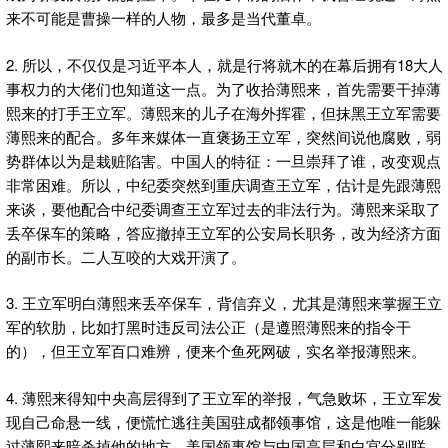
来不可能是曹操一样的人物，最多是当代董卓。
2. 所以，不仅仅是习近平本人，就是行将就木的在幕后拥有18大人
事权力的大佬们也知道这一点。为了收拾薄熙来，首先需要干掉薄
熙来的打手王立军。薄熙来的儿子在海外挥霍，但抹黑王立军需要
薄熙来的配合。多年来媒体一直褒扬王立军，突然间说他腐败，弱
势群体以为是栽赃陷害。中国人的特征：一旦崇拜了谁，改变观点
非常困难。所以，中纪委突然到重庆调查王立军，估计是先跟薄熙
来谈，要他配合中纪委调查王立军过去的非法行为。薄熙来采取了
丢卒保车的策略，答应撤掉王立军的公安局长职务，改为经济方面
的副市长。二人互咬的大戏开演了。
3. 王立军明白薄熙来丢卒保车，背信弃义，尤其是薄熙来掌握王立
军的软肋，比如打黑时违反司法公正（是遵照薄熙来的指令干
的），但王立军百口难辨，便来个鱼死网破，实名举报薄熙来。
4. 薄熙来得知中央高层得到了王立军的举报，气急败坏，王立军发
现自己命悬一线，便慌忙逃往美国驻成都领事馆，这是他唯一能躲
过薄熙来暗杀掉他的地方。美国领事馆与中国高层和白宫分别联