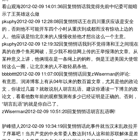
看山观海2012-02-09 14:01:36回复悄悄话我觉得先前中纪委可能暗
示了王英雄这么做
pkuphy2012-02-09 12:28:08回复悄悄话王在四川重庆应该是安全
的，否则他不可能开车四个小时从重庆到成都而没有惊动上边的
人。他应该是怕北京来的人慢慢收拾他才想出这么一个主意。
pkuphy2012-02-09 12:19:32回复悄悄话我到不觉得薄和王之间现在
真的在挣个鱼死网破，至少我不相信网上传的王举报薄的文章。从
某种意义上讲，他俩现在是一条绳上的蚂蚱。倒是王进美国大使馆
转这么一圈，让北京来的人不敢轻易杀他。
bbbbtttt2012-02-09 11:07:00回复悄悄话回复zWiserman的评论:
有意思。润涛博客上有从04年以来的数百篇文章，尤其是他的政论
文，你读过几篇？就敢说别人胡言乱语。建议你通读一下博主的政
论文，看看他数年前的观察预测有多少已经证明是正确的。否则，
“胡言乱语”的就是你自己了。
zWiserman2012-02-09 10:51:20回复悄悄话胡言乱语啊!
胪峰猎人2012-02-09 10:34:19回复悄悄话此事件就当汉末乱政拉开
了序幕吧！当共产党的中央常委人数达到15人这和前苏联解体是差