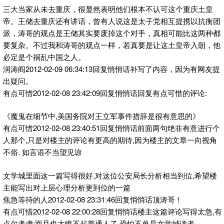
三大当家从未去重庆，很显然表明他们根本不认可这个重庆土皇
帝。王储去重庆还有讲话，曾有人说这是太子党相互提携以抗衡团
派，涛哥的观点是王储其实要废掉这个对手，真相可能比这两种都
要复杂。不过我和涛哥的观点一样，若真要是让这土皇帝入朝，他
必定是个祸乱中国之人。
润涛阎2012-02-09 06:34:13回复悄悄话补写了内容，因为有网友提
出疑问。
有点可惜2012-02-08 23:42:09回复悄悄话回复有点可惜的评论:
《魔鬼在细节中,美国务院对王立军事件措辞是很有意思的》
有点可惜2012-02-08 23:40:51回复悄悄话前面两句绝非有意进行个
人那个,只是对楼主的评论有更高的期待,因为楼主的文章一向视角
不俗. 如言语不当望见谅
文学城里面这一篇写得很好,对这位公安局长分析相当到位,希望楼
主能写出对上层心理分析更到位的一篇
焦急等待的人2012-02-08 23:31:46回复悄悄话顶涛哥！
有点可惜2012-02-08 22:00:28回复悄悄话楼主这篇评论写得太急,有
点欠考虑;而且也太瞧不起普通人了,恐怕不单是文学城读者