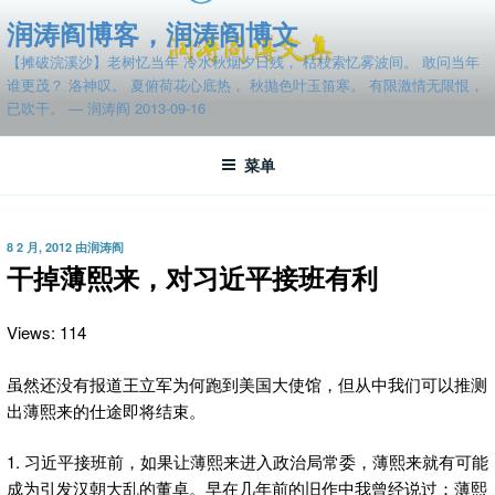
跳
润涛阎博客，润涛阎博文
至
【摊破浣溪沙】老树忆当年 冷水秋烟夕日残， 枯枝索忆雾波间。 敢问当年
内
谁更茂？ 洛神叹。 夏俯荷花心底热， 秋抛色叶玉笛寒。 有限激情无限恨，
容
已吹干。 — 润涛阎 2013-09-16
菜单
发
8 2 月, 2012
由
润涛阎
布
干掉薄熙来，对习近平接班有利
于
Views: 114
虽然还没有报道王立军为何跑到美国大使馆，但从中我们可以推测
出薄熙来的仕途即将结束。
1. 习近平接班前，如果让薄熙来进入政治局常委，薄熙来就有可能
成为引发汉朝大乱的董卓。早在几年前的旧作中我曾经说过：薄熙