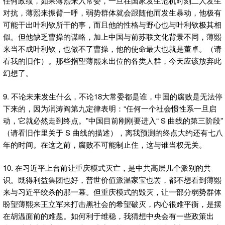
任何政绩，如果薄熙来入常委，一旦在国家发生危机时刻二人发生
对抗，薄熙来振臂一呼，弱势群体就会跟随他而发生暴动，他极有
可能干出叶利钦所干的事，而且他的性格与野心也与叶利钦极其相
似。但他缺乏曹操的谋略，加上中国与前苏联文化背景不同，薄熙
来当不成叶利钦，也做不了曹操，他的使命最大也就是董卓。（请
看我的旧作）。那些指望薄熙来出位的各类人群，今天应该放弃此
幻想了。
9. 不论未来发生什么，不论18大常委都是谁，中国的腐败是无法停
下来的，因为润涛阎第九定律表明：“任何一个社会惯性系一旦启
动，它就必然走到终点。”中国目前刚刚要进入“ S 曲线的第三阶段”
（请看旧作里关于 S 曲线的描述），离我预测的终点大约还有七八
年的时间。在这之前，腐败不可能制止住，这与谁当权无关。
10. 在习近平上台前让重庆模式灭亡，是中共高层几个派别的共
识。既得利益集团也好，普世价值派温家宝也罢，都不想看到薄熙
来与习近平绞杀的那一幕。但重庆模式的毁灭，让一部分弱势群体
盼望薄熙来王立军来打击黑社会的希望破灭，内心很难平衡，是摆
在胡温面前的难题。如何利于维稳，我猜想中央会有一些政策出